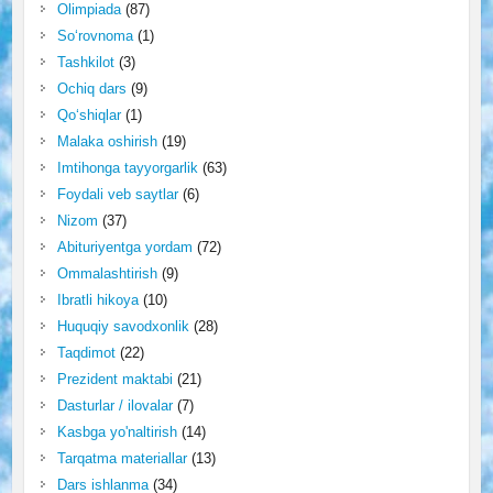
Olimpiada
(87)
So‘rovnoma
(1)
Tashkilot
(3)
Ochiq dars
(9)
Qo‘shiqlar
(1)
Malaka oshirish
(19)
Imtihonga tayyorgarlik
(63)
Foydali veb saytlar
(6)
Nizom
(37)
Abituriyentga yordam
(72)
Ommalashtirish
(9)
Ibratli hikoya
(10)
Huquqiy savodxonlik
(28)
Taqdimot
(22)
Prezident maktabi
(21)
Dasturlar / ilovalar
(7)
Kasbga yo'naltirish
(14)
Tarqatma materiallar
(13)
Dars ishlanma
(34)