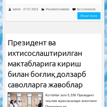
admin
07.07.2023
Prezident maktabi
No Comments
Read more
Президент ва
ихтисослаштирилган
мактабларига кириш
билан боғлиқ долзарб
саволларга жавоблар
Ko‘rishlar soni 5,336 Президент
таълим муассасалари агентлиги
Президент ва