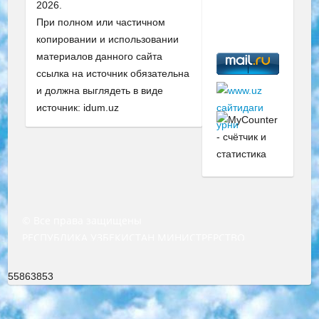
2026.
При полном или частичном
копировании и использовании
материалов данного сайта
ссылка на источник обязательна
и должна выглядеть в виде
источник: idum.uz
© Все права защищены
РЕСПУБЛИКА УЗБЕКИСТАН МИНИСТРЕРСТВО ДОШКОЛЬНОГО И ШКОЛЬНОГО ОБРАЗОВАНИЯ КОМАНДА в общеобразовательных учреждениях в 2023-2024 учебном году организация и проведение итоговой государственной аттестации обучающихся о Министра дошкольного и школьного образования Республики Узбекистан от 4 марта 2008 года (постановлением Минюста от 20 марта 2008 года № 1778 государственной регистрации) «Итоговое состояние учащихся общего среднего образования на основании положения об утверждении положения об аттестации общего среднего образования выпускной экзамен студентов в образовательных учреждениях в 2023-2024 учебном году В целях организации и прохождения аттестации приказываю: 1. Следующее: перечень предметов, по которым будет проводиться итоговая государственная аттестация и экзамен формы перевода согласно приложению 1; сертификаты международного образца, оценивающие уровень владения иностранными языками перечень согласно приложению 2; 2. Педагогический при специализированных образовательных учреждениях. научно-практический центр квалификации и международной оценки (Д.Давидова) 2024 г. До 25 марта: задания по предметам, по которым будет проводиться итоговая аттестация разработка и утверждение технических условий; итоговая аттестация на основании разработанного предметного задания разработка вопросов по предметам (устно и письменно), экзамен передача; общеобразовательные средние школы и специальные учебные заведения учащиеся выпускных классов школ и интернатов в агентской системе подготовка базы данных экзаменационных материалов и критериев оценки; перевод базы экзаменационных материалов на все языки обучения подать в Республиканский образовательный центр для изготовления; варианты экзаменов на основе разработанных контрольных материалов пусть будут поставлены задачи формирования. 3. Республиканский образовательный центр (Ш.Худайкулов) до 5 апреля 2024 года. до: база данных предоставленных экзаменационных материалов на все языки обучения перевод и экспертиза; для слепых, слабовидящих, глухих, слабослышащих и умственно отсталых детей учащиеся выпускных классов специализированных школ и школ-интернатов база данных экзаменационных материалов на всех преподаваемых языках подготовка критериев оценки; специализированные школы для умственно отсталых детей и технологии для учащихся выпускных классов школ-интернатов разработка соответствующих рекомендаций и критериев проведения ЕГЭ по естествознанию давать задания. 4. Педагогический при специализированных образовательных учреждениях. Научно-практический центр навыков и международной оценки (Д.Давидова), Республика образовательный центр (Худайкулов Ш.) итоговый государственный аттестационный экзамен ориентирован на творческое и логическое мышление при подготовке базы материалов учитывать введение заданий. 5. Следует отметить, что: сертификат государственного образца о знании общеобразовательного предмета и как минимум национальный уровень B1 по предметам на иностранных языках, указанным в Приложении 2. или международно признанный сертификат эквивалентного уровня студенты, изучающие определенный предмет, освобождаются от экзамена; по соответствующим предметам запланирована итоговая государственная аттестация за день до дня, путем жеребьевки Рабочей группой (в письменной форме по предметам, проводимым в форме) из числа сформированных вариантов выбрано 2 варианта; 2 выбранных варианта экзамена анонсированы на официальном сайте министерства и все выпускники по всей стране на основе этих вариантов проводит итоговую государственную аттестацию. 6. Государственное образование учащихся средних общеобразовательных учреждений. знания в соответствии с квалификационными требованиями, которые необходимо приобрести на основании стандартов итоговый (выпускной) контроль для 9 и 11 классов в целях тестирования Экзамены (далее – экзамены) состоят из предметов, перечисленных в приложении 1. будет сделано. 7. Экзамены пройдут с 26 мая по 15 июня 2024 г. (кроме науки физического воспитания). 8. Физическая для учащихся 9 классов общесредних образовательных учреждений. Экзамены по предмету «Образование, квалификация медицина» 1-6 мая 2024 года. сотрудники перевести под присмотр (с отклонениями в физическом или умственном развитии) специализированная школа для детей, школы-интернаты и со сколиозом школы-интернаты санаторного типа для больных детей исключены). 9. Он был слепым, слабовидящим и имел нарушения опорно-двигательного аппарата. экзамены в специализированных школах и интернатах для детей должны проводиться исходя из требований, предъявляемых к общеобразовательным учреждениям (физкультура кроме науки). 10. Специализированная школа для глухих и слабослышащих детей. и экзамены в интернатах и быть реализован в виде письменного теста по математике. 11. Специальность для умственно отсталых детей. Для 9 класса Родной язык и литературное письмо Государственный язык (язык обучения – узбекский). для неклассов) написано Математическое письмо Письменная/устная история Узбекистана Физическое воспитание практично Итоговый контроль Для 11 класса Написание родного языка и литературы (эссе) Математическое письмо Узбекский язык (обучение на узбекском языке) не посещающее общее среднее образование для учреждений)/Образовательное учреждение выбор письменный и устный Иностранный язык письменный/устный Письменная/устная история Узбекистана *По выбору студента:  Химия  Физика  Основы государственного права  География 10 бесплатных образовательных ресурсов - Мы составили подборку онлайн-проектов с интерактивными упражнениями, видеолекциями и статьями. Они помогут вам обрести новые и освежить старые знания бесплатно. 1. «ИНТУИТ» Старейшая образовательная площадка Рунета. Здесь вы найдёте сотни текстовых и видеокурсов на десятки различных тем — от программирования до психологии. Многие курсы подготовлены российскими университетами и крупными международными компаниями вроде Intel и Microsoft. Самостоятельное обучение бесплатное, но желающие могут оплатить услуги персональных наставников. 2. «Смартия» знакомит с актуальными профессиями и подсказывает, как им обучаться. Выбрав заинтересовавшую вас специальность — SMM-специалист, фотограф, веб-дизайнер или другую, — увидите список необходимых для неё умений. Чтобы вы могли освоить их самостоятельно, для каждого умения площадка отображает подборку ссылок на учебные материалы. Хотя «Смартия» ориентируется на русскоязычную аудиторию, часть контента всё же доступна только на английском. 3. «Лекторий Физтеха» Проект Московского физико-технического института (Физтеха). С его помощью вы можете смотреть онлайн серии лекций, записанные на видео в этом вузе. В числе доступных предметов — физика, биология, химия, информационные технологии и другие. К некоторым лекциям администрация ресурса прилагает готовые конспекты, которые можно скачивать в PDF-формате. 4. ITMOcourses Онлайн-площадка Санкт-Петербургского национального исследовательского университета информационных технологий, механики и оптики (ИТМО). Ресурс предоставляет свободный доступ к курсам, разработанным в этом вузе. Каталог материалов разбит на четыре категории: «Оптические системы и технологии», «Приборостроение и робототехника», «Информационные технологии» и «Биотехнологии». Курсы состоят из видеолекций, интерактивных демонстраций и заданий. 5. «КиберЛенинка» Электронная научная библиотека открытого доступа. Каталог площадки регулярно обрастает текстами статей из различных научных изданий. Сгруппированные по журналам и рубрикам публикации можно читать онлайн или скачивать целиком в PDF-формате. Проект нацелен на популяризацию науки за счёт открытого доступа к качественной информации. 6. «ПостНаука» На этом ресурсе публикуют подборки видеолекций, составленные экспертами из разных отраслей и объединённые общими темами. Среди них, к примеру, есть серии «Биоинформатика и геномика», «Культура средневековой Скандинавии» и Cinema Studies о теории кино. Каждая подборка лекций — логически связанная история, рассказанная экспертом от первого лица. Кроме того, на сайте появляются научно-образовательные статьи и тесты на разные темы. 7. «Newочём» Команда проекта «Newочём» отбирает самые интересные тексты из англоязычных СМИ и переводит те из них, за которые голосуют участники сообщества «ВКонтакте». По большей части это научно-популярные статьи. Редакторы придумывают лишь заголовки, в остальном содержание переводов соответствует оригиналам. Полные тексты можно читать прямо в социальной сети. 8. InternetUrok Онлайн-база материалов по основным дисциплинам школьной программы. Информация на сайте структурирована по классам, предметам и темам (урокам). Каждый урок состоит из видеолекций и конспектов. Есть также интерактивные тренажёры и тесты для закрепления пройденного материала. Даже если вы давно окончили школу, возможность повторить программу старших классов всегда может пригодиться. 9. Edutainme Ещё один ресурс об образовании. В отличие от Newtonew, как мне кажется, Edutainme больше ориентируется на представителей индустрии: педагогов, предпринимателей, разработчиков образовательных проектов. Но и любой, кто просто стремится к саморазвитию, найдёт на сайте много полезного и интересного для себя. Например, информацию о новых курсах и образовательных сервисах. 10. Newtonew Онлайн-медиа об образовании и обучении в широком смысле. Авторы Newtonew пишут об инструментах, заведениях, тактиках и стратегиях, которые помогают учить других и получать новые знания самостоятельно. На этой площадке вы найдёте новости, обзоры, аналитические мате
55863853