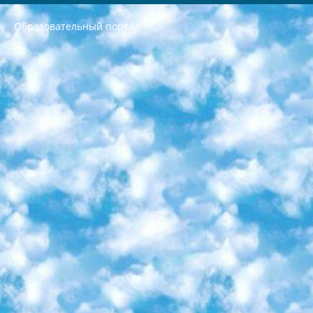
Образовательный портал
РЕСПУБЛИКА УЗБЕКИСТАН МИНИСТРЕРСТВО ДОШКОЛЬНОГО И ШКОЛЬНОГО ОБРАЗОВАНИЯ КОМАНДА в общеобразовательных учреждениях в 2023-2024 учебном году организация и проведение итоговой государственной аттестации обучающихся о Министра дошкольного и школьного образования Республики Узбекистан от 4 марта 2008 года (постановлением Минюста от 20 марта 2008 года № 1778 государственной регистрации) «Итоговое состояние учащихся общего среднего образования на основании положения об утверждении положения об аттестации общего среднего образования выпускной экзамен студентов в образовательных учреждениях в 2023-2024 учебном году В целях организации и прохождения аттестации приказываю: 1. Следующее: перечень предметов, по которым будет проводиться итоговая государственная аттестация и экзамен формы перевода согласно приложению 1; сертификаты международного образца, оценивающие уровень владения иностранными языками перечень согласно приложению 2; 2. Педагогический при специализированных образовательных учреждениях. научно-практический центр квалификации и международной оценки (Д.Давидова) 2024 г. До 25 марта: задания по предметам, по которым будет проводиться итоговая аттестация разработка и утверждение технических условий; итоговая аттестация на основании разработанного предметного задания разработка вопросов по предметам (устно и письменно), экзамен передача; общеобразовательные средние школы и специальные учебные заведения учащиеся выпускных классов школ и интернатов в агентской системе подготовка базы данных экзаменационных материалов и критериев оценки; перевод базы экзаменационных материалов на все языки обучения подать в Республиканский образовательный центр для изготовления; варианты экзаменов на основе разработанных контрольных материалов пусть будут поставлены задачи формирования. 3. Республиканский образовательный центр (Ш.Худайкулов) до 5 апреля 2024 года. до: база данных предоставленных экзаменационных материалов на все языки обучения перевод и экспертиза; для слепых, слабовидящих, глухих, слабослышащих и умственно отсталых детей учащиеся выпускных классов специализированных школ и школ-интернатов база данных экзаменационных материалов на всех преподаваемых языках подготовка критериев оценки; специализированные школы для умственно отсталых детей и технологии для учащихся выпускных классов школ-интернатов разработка соответствующих рекомендаций и критериев проведения ЕГЭ по естествознанию давать задания. 4. Педагогический при специализированных образовательных учреждениях. Научно-практический центр навыков и международной оценки (Д.Давидова), Республика образовательный центр (Худайкулов Ш.) итоговый государственный аттестационный экзамен ориентирован на творческое и логическое мышление при подготовке базы материалов учитывать введение заданий. 5. Следует отметить, что: сертификат государственного образца о знании общеобразовательного предмета и как минимум национальный уровень B1 по предметам на иностранных языках, указанным в Приложении 2. или международно признанный сертификат эквивалентного уровня студенты, изучающие определенный предмет, освобождаются от экзамена; по соответствующим предметам запланирована итоговая государственная аттестация за день до дня, путем жеребьевки Рабочей группой (в письменной форме по предметам, проводимым в форме) из числа сформированных вариантов выбрано 2 варианта; 2 выбранных варианта экзамена анонсированы на официальном сайте министерства и все выпускники по всей стране на основе этих вариантов проводит итоговую государственную аттестацию. 6. Государственное образование учащихся средних общеобразовательных учреждений. знания в соответствии с квалификационными требованиями, которые необходимо приобрести на основании стандартов итоговый (выпускной) контроль для 9 и 11 классов в целях тестирования Экзамены (далее – экзамены) состоят из предметов, перечисленных в приложении 1. будет сделано. 7. Экзамены пройдут с 26 мая по 15 июня 2024 г. (кроме науки физического воспитания). 8. Физическая для учащихся 9 классов общесредних образовательных учреждений. Экзамены по предмету «Образование, квалификация медицина» 1-6 мая 2024 года. сотрудники перевести под присмотр (с отклонениями в физическом или умственном развитии) специализированная школа для детей, школы-интернаты и со сколиозом школы-интернаты санаторного типа для больных детей исключены). 9. Он был слепым, слабовидящим и имел нарушения опорно-двигательного аппарата. экзамены в специализированных школах и интернатах для детей должны проводиться исходя из требований, предъявляемых к общеобразовательным учреждениям (физкультура кроме науки). 10. Специализированная школа для глухих и слабослышащих детей. и экзамены в интернатах и быть реализован в виде письменного теста по математике. 11. Специальность для умственно отсталых детей. Для 9 класса Родной язык и литературное письмо Государственный язык (язык обучения – узбекский). для неклассов) написано Математическое письмо Письменная/устная история Узбекистана Физическое воспитание практично Итоговый контроль Для 11 класса Написание родного языка и литературы (эссе) Математическое письмо Узбекский язык (обучение на узбекском языке) не посещающее общее среднее образование для учреждений)/Образовательное учреждение выбор письменный и устный Иностранный язык письменный/устный Письменная/устная история Узбекистана *По выбору студента:  Химия  Физика  Основы государственного права  География 10 бесплатных образовательных ресурсов - Мы составили подборку онлайн-проектов с интерактивными упражнениями, видеолекциями и статьями. Они помогут вам обрести новые и освежить старые знания бесплатно. 1. «ИНТУИТ» Старейшая образовательная площадка Рунета. Здесь вы найдёте сотни текстовых и видеокурсов на десятки различных тем — от программирования до психологии. Многие курсы подготовлены российскими университетами и крупными международными компаниями вроде Intel и Microsoft. Самостоятельное обучение бесплатное, но желающие могут оплатить услуги персональных наставников. 2. «Смартия» знакомит с актуальными профессиями и подсказывает, как им обучаться. Выбрав заинтересовавшую вас специальность — SMM-специалист, фотограф, веб-дизайнер или другую, — увидите список необходимых для неё умений. Чтобы вы могли освоить их самостоятельно, для каждого умения площадка отображает подборку ссылок на учебные материалы. Хотя «Смартия» ориентируется на русскоязычную аудиторию, часть контента всё же доступна только на английском. 3. «Лекторий Физтеха» Проект Московского физико-технического института (Физтеха). С его помощью вы можете смотреть онлайн серии лекций, записанные на видео в этом вузе. В числе доступных предметов — физика, биология, химия, информационные технологии и другие. К некоторым лекциям администрация ресурса прилагает готовые конспекты, которые можно скачивать в PDF-формате. 4. ITMOcourses Онлайн-площадка Санкт-Петербургского национального исследовательского университета информационных технологий, механики и оптики (ИТМО). Ресурс предоставляет свободный доступ к курсам, разработанным в этом вузе. Каталог материалов разбит на четыре категории: «Оптические системы и технологии», «Приборостроение и робототехника», «Информационные технологии» и «Биотехнологии». Курсы состоят из видеолекций, интерактивных демонстраций и заданий. 5. «КиберЛенинка» Электронная научная библиотека открытого доступа. Каталог площадки регулярно обрастает текстами статей из различных научных изданий. Сгруппированные по журналам и рубрикам публикации можно читать онлайн или скачивать целиком в PDF-формате. Проект нацелен на популяризацию науки за счёт открытого доступа к качественной информации. 6. «ПостНаука» На этом ресурсе публикуют подборки видеолекций, составленные экспертами из разных отраслей и объединённые общими темами. Среди них, к примеру, есть серии «Биоинформатика и геномика», «Культура средневековой Скандинавии» и Cinema Studies о теории кино. Каждая подборка лекций — логически связанная история, рассказанная экспертом от первого лица. Кроме того, на сайте появляются научно-образовательные статьи и тесты на разные темы. 7. «Newочём» Команда проекта «Newочём» отбирает самые интересные тексты из англоязычных СМИ и переводит те из них, за которые голосуют участники сообщества «ВКонтакте». По большей части это научно-популярные статьи. Редакторы придумывают лишь заголовки, в остальном содержание переводов соответствует оригиналам. Полные тексты можно читать прямо в социальной сети. 8. InternetUrok Онлайн-база материалов по основным дисциплинам школьной программы. Информация на сайте структурирована по классам, предметам и темам (урокам). Каждый урок состоит из видеолекций и конспектов. Есть также интерактивные тренажёры и тесты для закрепления пройденного материала. Даже если вы давно окончили школу, возможность повторить программу старших классов всегда может пригодиться. 9. Edutainme Ещё один ресурс об образовании. В отличие от Newtonew, как мне кажется, Edutainme больше ориентируется на представителей индустрии: педагогов, предпринимателей, разработчиков образовательных проектов. Но и любой, кто просто стремится к саморазвитию, найдёт на сайте много полезного и интересного для себя. Например, информацию о новых курсах и образовательных сервисах. 10. Newtonew Онлайн-медиа об образовании и обучении в широком смысле. Авторы Newtonew пишут об инструментах, заведениях, тактиках и стратегиях, которые помогают учить других и получать новые знания самостоятельно. На этой площадке вы найдёте новости, обзоры, аналитические мат