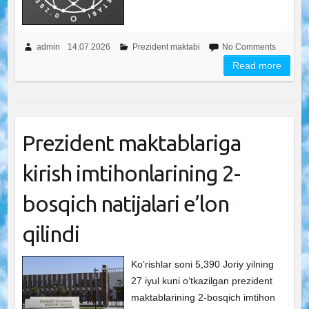
admin
14.07.2026
Prezident maktabi
No Comments
Read more
Prezident maktablariga
kirish imtihonlarining 2-
bosqich natijalari e’lon
qilindi
Ko‘rishlar soni 5,390 Joriy yilning
27 iyul kuni o‘tkazilgan prezident
maktablarining 2-bosqich imtihon