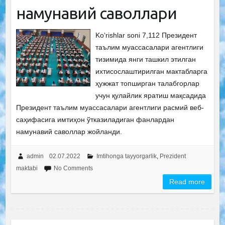
намунавий саволлари
Ko‘rishlar soni 7,112 Президент
таълим муассасалари агентлиги
тизимида янги ташкил этилган
ихтисослаштирилган мактабларга
ҳужжат топширган талабгорлар
учун қулайлик яратиш мақсадида
Президент таълим муассасалари агентлиги расмий веб-
саҳифасига имтиҳон ўтказиладиган фанлардан
намунавий саволлар жойланди.
admin
02.07.2022
Imtihonga tayyorgarlik
,
Prezident
maktabi
No Comments
Read more