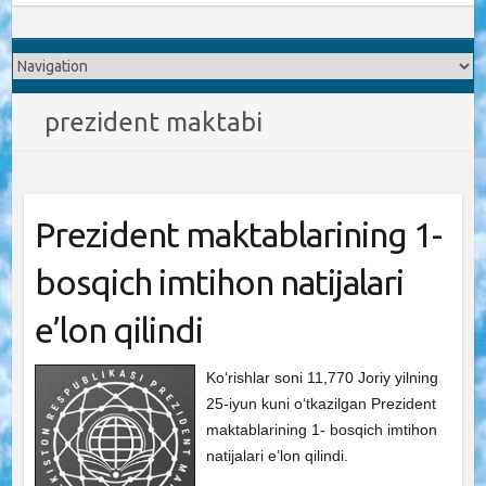
prezident maktabi
Prezident maktablarining 1-
bosqich imtihon natijalari
e’lon qilindi
Ko‘rishlar soni 11,770 Joriy yilning
25-iyun kuni o‘tkazilgan Prezident
maktablarining 1- bosqich imtihon
natijalari e’lon qilindi.