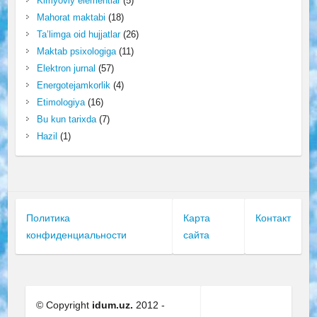
Kimyoviy elementlar
(5)
Mahorat maktabi
(18)
Ta’limga oid hujjatlar
(26)
Maktab psixologiga
(11)
Elektron jurnal
(57)
Energotejamkorlik
(4)
Etimologiya
(16)
Bu kun tarixda
(7)
Hazil
(1)
Политика
Карта
Контакт
конфиденциальности
сайта
© Copyright
idum.uz.
2012 -