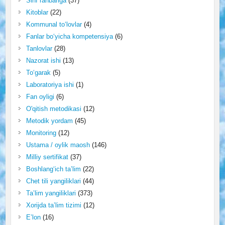
Sinf rahbariga
(37)
Kitoblar
(22)
Kommunal to‘lovlar
(4)
Fanlar bo‘yicha kompetensiya
(6)
Tanlovlar
(28)
Nazorat ishi
(13)
To‘garak
(5)
Laboratoriya ishi
(1)
Fan oyligi
(6)
O'qitish metodikasi
(12)
Metodik yordam
(45)
Monitoring
(12)
Ustama / oylik maosh
(146)
Milliy sertifikat
(37)
Boshlang‘ich ta’lim
(22)
Chet tili yangiliklari
(44)
Ta’lim yangiliklari
(373)
Xorijda ta’lim tizimi
(12)
E’lon
(16)