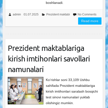
boshlanadi.
admin
01.07.2025
Prezident maktabi
No Comments
Read more
Prezident maktablariga
kirish imtihonlari savollari
namunalari
Ko‘rishlar soni 33,109 Ushbu
sahifada Prezident maktablariga
kirish imtihonlari saralash bosqichi
test sinovi namunalari yuklab
olishingiz mumkin.