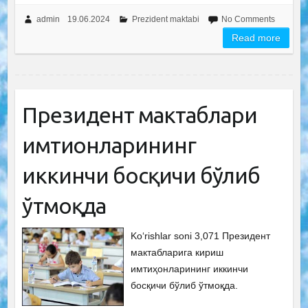
admin
19.06.2024
Prezident maktabi
No Comments
Read more
Прeзидeнт мактаблари
имтиҳонларининг
иккинчи босқичи бўлиб
ўтмоқда
Ko‘rishlar soni 3,071 Президент
мактабларига кириш
имтиҳонларининг иккинчи
босқичи бўлиб ўтмоқда.