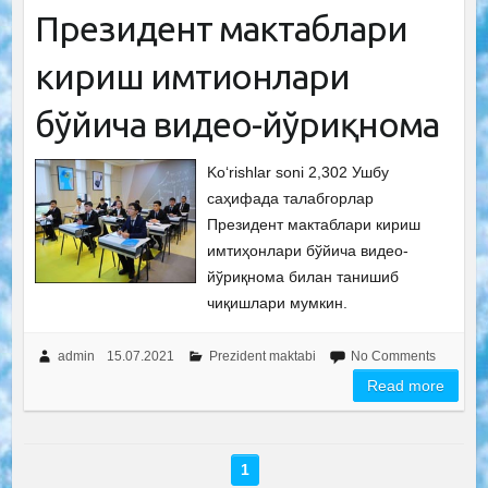
Президент мактаблари
кириш имтиҳонлари
бўйича видео-йўриқнома
Ko‘rishlar soni 2,302 Ушбу
саҳифада талабгорлар
Президент мактаблари кириш
имтиҳонлари бўйича видео-
йўриқнома билан танишиб
чиқишлари мумкин.
admin
15.07.2021
Prezident maktabi
No Comments
Read more
1