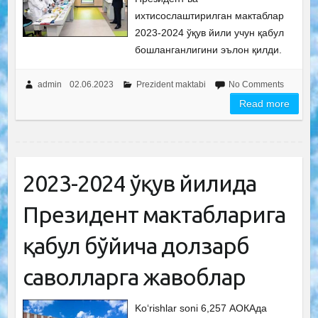
ихтисослаштирилган мактаблар
2023-2024 ўқув йили учун қабул
бошланганлигини эълон қилди.
admin
02.06.2023
Prezident maktabi
No Comments
Read more
2023-2024 ўқув йилида
Президент мактабларига
қабул бўйича долзарб
саволларга жавоблар
Ko‘rishlar soni 6,257 АОКАда