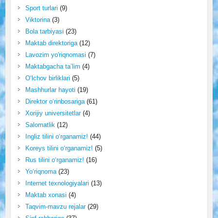
Sport turlari
(9)
Viktorina
(3)
Bola tarbiyasi
(23)
Maktab direktoriga
(12)
Lavozim yo'riqnomasi
(7)
Maktabgacha ta’lim
(4)
O‘lchov birliklari
(5)
Mashhurlar hayoti
(19)
Direktor o‘rinbosariga
(61)
Xorijiy universitetlar
(4)
Salomatlik
(12)
Ingliz tilini o‘rganamiz!
(44)
Koreys tilini o‘rganamiz!
(5)
Rus tilini o‘rganamiz!
(16)
Yo‘riqnoma
(23)
Internet texnologiyalari
(13)
Maktab xonasi
(4)
Taqvim-mavzu rejalar
(29)