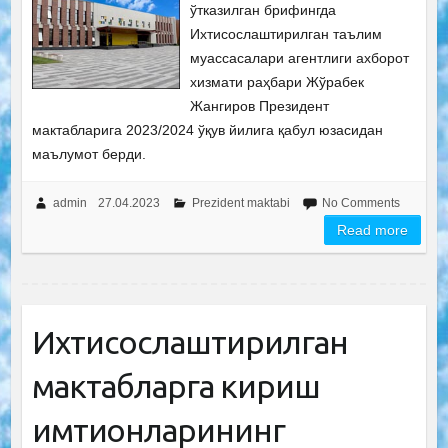
ўтказилган брифингда
Ихтисослаштирилган таълим
муассасалари агентлиги ахборот
хизмати раҳбари Жўрабек
Жангиров Президент
мактабларига 2023/2024 ўқув йилига қабул юзасидан
маълумот берди.
admin
27.04.2023
Prezident maktabi
No Comments
Read more
Ихтисослаштирилган
мактабларга кириш
имтиҳонларининг