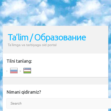
Ta’lim / Образование
Ta’limga va tarbiyaga oid portal
Tilni tanlang:
Nimani qidiramiz?
Search