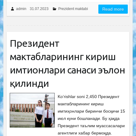
admin
31.07.2023
Prezident maktabi
Read more
Президент
мактабларининг кириш
имтиҳонлари санаси эълон
қилинди
Ko‘rishlar soni 2,450 Президент
мактабларининг кириш
имтиҳонлари биринчи босқичи 15
июл куни бошланади. Бу ҳақда
Президент таълим муассасалари
агентлиги хабар бермоқда.