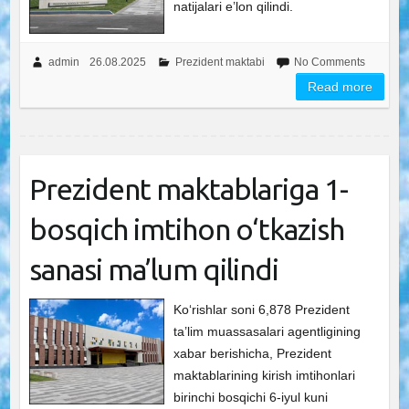
natijalari e’lon qilindi.
admin
26.08.2025
Prezident maktabi
No Comments
Read more
Prezident maktablariga 1-
bosqich imtihon o‘tkazish
sanasi ma’lum qilindi
Ko‘rishlar soni 6,878 Prezident
ta’lim muassasalari agentligining
xabar berishicha, Prezident
maktablarining kirish imtihonlari
birinchi bosqichi 6-iyul kuni