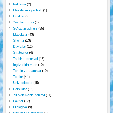
Reklama
(2)
Masalalarni yechish
(1)
Ertaklar
(2)
Yoshlar ittifoqi
(1)
So‘ragan edingiz
(35)
Maqolalar
(43)
She’rlar
(13)
Davlatlar
(12)
Strategiya
(4)
Tadbir ssenariysi
(18)
Ingliz tilida matn
(10)
Termin va atamalar
(19)
Testlar
(44)
Universitetlar
(15)
Darsliklar
(18)
Yil o‘qituvchisi tanlovi
(11)
Faktlar
(17)
Filologiya
(9)