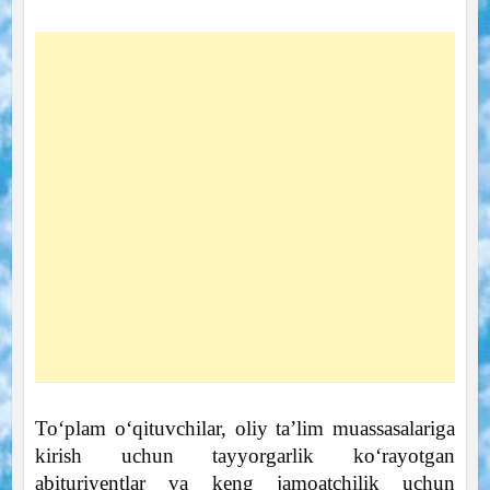
To‘plam o‘qituvchilar, oliy ta’lim muassasalariga
kirish uchun tayyorgarlik ko‘rayotgan
abituriyentlar va keng jamoatchilik uchun