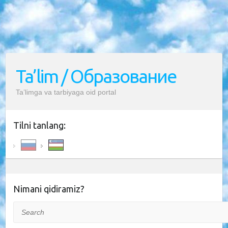
Ta’lim / Образование
Ta’limga va tarbiyaga oid portal
Tilni tanlang:
Nimani qidiramiz?
Search