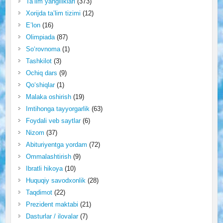
Ta’lim yangiliklari
(373)
Xorijda ta’lim tizimi
(12)
E’lon
(16)
Olimpiada
(87)
So‘rovnoma
(1)
Tashkilot
(3)
Ochiq dars
(9)
Qo‘shiqlar
(1)
Malaka oshirish
(19)
Imtihonga tayyorgarlik
(63)
Foydali veb saytlar
(6)
Nizom
(37)
Abituriyentga yordam
(72)
Ommalashtirish
(9)
Ibratli hikoya
(10)
Huquqiy savodxonlik
(28)
Taqdimot
(22)
Prezident maktabi
(21)
Dasturlar / ilovalar
(7)