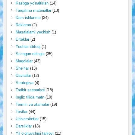
Kasbga yo'naltirish
(14)
Tarqatma materiallar
(13)
Dars ishlanma
(34)
Reklama
(2)
Masalalarni yechish
(1)
Ertaklar
(2)
Yoshlar ittifoqi
(1)
So‘ragan edingiz
(35)
Maqolalar
(43)
She’rlar
(13)
Davlatlar
(12)
Strategiya
(4)
Tadbir ssenariysi
(18)
Ingliz tilida matn
(10)
Termin va atamalar
(19)
Testlar
(44)
Universitetlar
(15)
Darsliklar
(18)
Yil o‘qituvchisi tanlovi
(11)