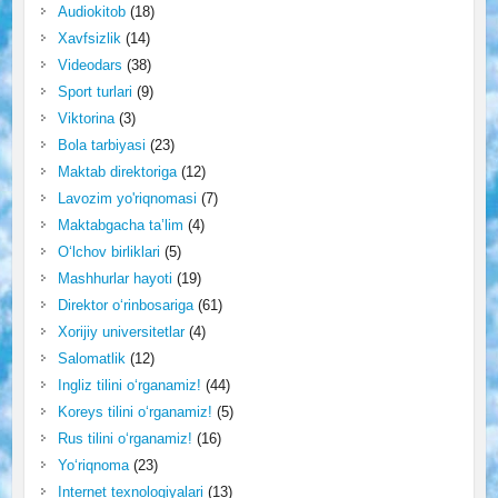
Audiokitob
(18)
Xavfsizlik
(14)
Videodars
(38)
Sport turlari
(9)
Viktorina
(3)
Bola tarbiyasi
(23)
Maktab direktoriga
(12)
Lavozim yo'riqnomasi
(7)
Maktabgacha ta’lim
(4)
O‘lchov birliklari
(5)
Mashhurlar hayoti
(19)
Direktor o‘rinbosariga
(61)
Xorijiy universitetlar
(4)
Salomatlik
(12)
Ingliz tilini o‘rganamiz!
(44)
Koreys tilini o‘rganamiz!
(5)
Rus tilini o‘rganamiz!
(16)
Yo‘riqnoma
(23)
Internet texnologiyalari
(13)