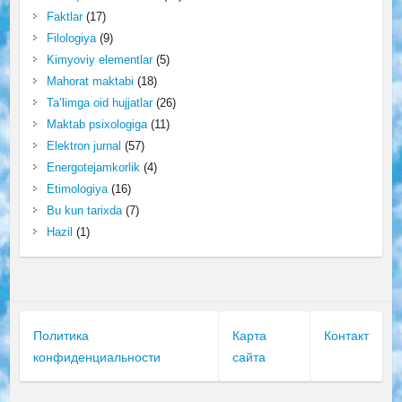
Faktlar
(17)
Filologiya
(9)
Kimyoviy elementlar
(5)
Mahorat maktabi
(18)
Ta’limga oid hujjatlar
(26)
Maktab psixologiga
(11)
Elektron jurnal
(57)
Energotejamkorlik
(4)
Etimologiya
(16)
Bu kun tarixda
(7)
Hazil
(1)
Политика
Карта
Контакт
конфиденциальности
сайта