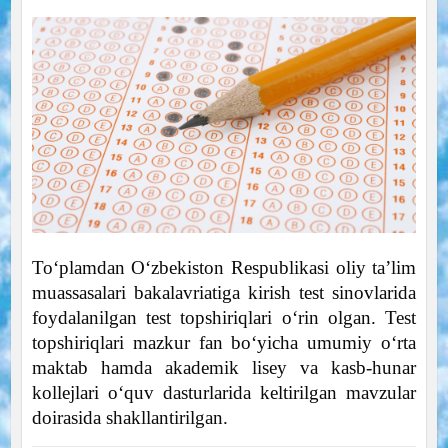
To‘plamdan O‘zbekiston Respublikasi oliy ta’lim
muassasalari bakalavriatiga kirish test sinovlarida
foydalanilgan test topshiriqlari o‘rin olgan. Test
topshiriqlari mazkur fan bo‘yicha umumiy o‘rta
maktab hamda akademik lisey va kasb-hunar
kollejlari o‘quv dasturlarida keltirilgan mavzular
doirasida shakllantirilgan.