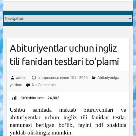
Abituriyentlar uchun ingliz
tili fanidan testlari to‘plami
admin
воскресенье июня 15th, 2025
Abituriyentga
yordam
No Comments
Ko‘rishlar soni
24,802
Ushbu sahifada maktab bitiruvchilari va
abituriyentlar uchun ingliz tili fanidan testlar
namunasi berilgan bo‘lib, faylni pdf shaklida
yuklab olishingiz mumkin.