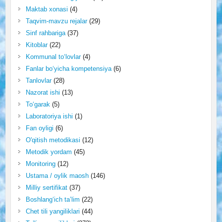
Maktab xonasi
(4)
Taqvim-mavzu rejalar
(29)
Sinf rahbariga
(37)
Kitoblar
(22)
Kommunal to‘lovlar
(4)
Fanlar bo‘yicha kompetensiya
(6)
Tanlovlar
(28)
Nazorat ishi
(13)
To‘garak
(5)
Laboratoriya ishi
(1)
Fan oyligi
(6)
O'qitish metodikasi
(12)
Metodik yordam
(45)
Monitoring
(12)
Ustama / oylik maosh
(146)
Milliy sertifikat
(37)
Boshlang‘ich ta’lim
(22)
Chet tili yangiliklari
(44)