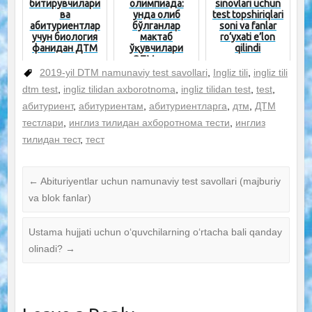
битирувчилари
олимпиада:
sinovlari uchun
ва
унда ғолиб
test topshiriqlari
абитуриентлар
бўлганлар
soni va fanlar
учун биология
мактаб
ro‘yxati e’lon
фанидан ДТМ
ўқувчилари
qilindi
тестлари
ОТМларга
тўплами
имтиҳонсиз
2019-yil DTM namunaviy test savollari
,
Ingliz tili
,
ingliz tili
қабул қилинади
dtm test
,
ingliz tilidan axborotnoma
,
ingliz tilidan test
,
test
,
абитуриент
,
абитуриентам
,
абитуриентларга
,
дтм
,
ДТМ
тестлари
,
инглиз тилидан ахборотнома тести
,
инглиз
тилидан тест
,
тест
←
Abituriyentlar uchun namunaviy test savollari (majburiy
va blok fanlar)
Ustama hujjati uchun o‘quvchilarning o‘rtacha bali qanday
olinadi?
→