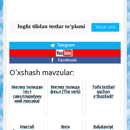
Ingliz tilidan testlar to‘plami
Yuklab olish
O‘xshash mavzular:
Инглиз тилидан
Инглиз тилида
Toifa testlari
тест
феъл (The verb)
qachon
саволлари(уму
oʻtkaziladi?
мий лексика)
Мактаб
Янги
Bakalavriat