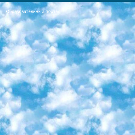
Образовательный портал
РЕСПУБЛИКА УЗБЕКИСТАН МИНИСТРЕРСТВО ДОШКОЛЬНОГО И ШКОЛЬНОГО ОБРАЗОВАНИЯ КОМАНДА в общеобразовательных учреждениях в 2023-2024 учебном году организация и проведение итоговой государственной аттестации обучающихся о Министра дошкольного и школьного образования Республики Узбекистан от 4 марта 2008 года (постановлением Минюста от 20 марта 2008 года № 1778 государственной регистрации) «Итоговое состояние учащихся общего среднего образования на основании положения об утверждении положения об аттестации общего среднего образования выпускной экзамен студентов в образовательных учреждениях в 2023-2024 учебном году В целях организации и прохождения аттестации приказываю: 1. Следующее: перечень предметов, по которым будет проводиться итоговая государственная аттестация и экзамен формы перевода согласно приложению 1; сертификаты международного образца, оценивающие уровень владения иностранными языками перечень согласно приложению 2; 2. Педагогический при специализированных образовательных учреждениях. научно-практический центр квалификации и международной оценки (Д.Давидова) 2024 г. До 25 марта: задания по предметам, по которым будет проводиться итоговая аттестация разработка и утверждение технических условий; итоговая аттестация на основании разработанного предметного задания разработка вопросов по предметам (устно и письменно), экзамен передача; общеобразовательные средние школы и специальные учебные заведения учащиеся выпускных классов школ и интернатов в агентской системе подготовка базы данных экзаменационных материалов и критериев оценки; перевод базы экзаменационных материалов на все языки обучения подать в Республиканский образовательный центр для изготовления; варианты экзаменов на основе разработанных контрольных материалов пусть будут поставлены задачи формирования. 3. Республиканский образовательный центр (Ш.Худайкулов) до 5 апреля 2024 года. до: база данных предоставленных экзаменационных материалов на все языки обучения перевод и экспертиза; для слепых, слабовидящих, глухих, слабослышащих и умственно отсталых детей учащиеся выпускных классов специализированных школ и школ-интернатов база данных экзаменационных материалов на всех преподаваемых языках подготовка критериев оценки; специализированные школы для умственно отсталых детей и технологии для учащихся выпускных классов школ-интернатов разработка соответствующих рекомендаций и критериев проведения ЕГЭ по естествознанию давать задания. 4. Педагогический при специализированных образовательных учреждениях. Научно-практический центр навыков и международной оценки (Д.Давидова), Республика образовательный центр (Худайкулов Ш.) итоговый государственный аттестационный экзамен ориентирован на творческое и логическое мышление при подготовке базы материалов учитывать введение заданий. 5. Следует отметить, что: сертификат государственного образца о знании общеобразовательного предмета и как минимум национальный уровень B1 по предметам на иностранных языках, указанным в Приложении 2. или международно признанный сертификат эквивалентного уровня студенты, изучающие определенный предмет, освобождаются от экзамена; по соответствующим предметам запланирована итоговая государственная аттестация за день до дня, путем жеребьевки Рабочей группой (в письменной форме по предметам, проводимым в форме) из числа сформированных вариантов выбрано 2 варианта; 2 выбранных варианта экзамена анонсированы на официальном сайте министерства и все выпускники по всей стране на основе этих вариантов проводит итоговую государственную аттестацию. 6. Государственное образование учащихся средних общеобразовательных учреждений. знания в соответствии с квалификационными требованиями, которые необходимо приобрести на основании стандартов итоговый (выпускной) контроль для 9 и 11 классов в целях тестирования Экзамены (далее – экзамены) состоят из предметов, перечисленных в приложении 1. будет сделано. 7. Экзамены пройдут с 26 мая по 15 июня 2024 г. (кроме науки физического воспитания). 8. Физическая для учащихся 9 классов общесредних образовательных учреждений. Экзамены по предмету «Образование, квалификация медицина» 1-6 мая 2024 года. сотрудники перевести под присмотр (с отклонениями в физическом или умственном развитии) специализированная школа для детей, школы-интернаты и со сколиозом школы-интернаты санаторного типа для больных детей исключены). 9. Он был слепым, слабовидящим и имел нарушения опорно-двигательного аппарата. экзамены в специализированных школах и интернатах для детей должны проводиться исходя из требований, предъявляемых к общеобразовательным учреждениям (физкультура кроме науки). 10. Специализированная школа для глухих и слабослышащих детей. и экзамены в интернатах и быть реализован в виде письменного теста по математике. 11. Специальность для умственно отсталых детей. Для 9 класса Родной язык и литературное письмо Государственный язык (язык обучения – узбекский). для неклассов) написано Математическое письмо Письменная/устная история Узбекистана Физическое воспитание практично Итоговый контроль Для 11 класса Написание родного языка и литературы (эссе) Математическое письмо Узбекский язык (обучение на узбекском языке) не посещающее общее среднее образование для учреждений)/Образовательное учреждение выбор письменный и устный Иностранный язык письменный/устный Письменная/устная история Узбекистана *По выбору студента:  Химия  Физика  Основы государственного права  География 10 бесплатных образовательных ресурсов - Мы составили подборку онлайн-проектов с интерактивными упражнениями, видеолекциями и статьями. Они помогут вам обрести новые и освежить старые знания бесплатно. 1. «ИНТУИТ» Старейшая образовательная площадка Рунета. Здесь вы найдёте сотни текстовых и видеокурсов на десятки различных тем — от программирования до психологии. Многие курсы подготовлены российскими университетами и крупными международными компаниями вроде Intel и Microsoft. Самостоятельное обучение бесплатное, но желающие могут оплатить услуги персональных наставников. 2. «Смартия» знакомит с актуальными профессиями и подсказывает, как им обучаться. Выбрав заинтересовавшую вас специальность — SMM-специалист, фотограф, веб-дизайнер или другую, — увидите список необходимых для неё умений. Чтобы вы могли освоить их самостоятельно, для каждого умения площадка отображает подборку ссылок на учебные материалы. Хотя «Смартия» ориентируется на русскоязычную аудиторию, часть контента всё же доступна только на английском. 3. «Лекторий Физтеха» Проект Московского физико-технического института (Физтеха). С его помощью вы можете смотреть онлайн серии лекций, записанные на видео в этом вузе. В числе доступных предметов — физика, биология, химия, информационные технологии и другие. К некоторым лекциям администрация ресурса прилагает готовые конспекты, которые можно скачивать в PDF-формате. 4. ITMOcourses Онлайн-площадка Санкт-Петербургского национального исследовательского университета информационных технологий, механики и оптики (ИТМО). Ресурс предоставляет свободный доступ к курсам, разработанным в этом вузе. Каталог материалов разбит на четыре категории: «Оптические системы и технологии», «Приборостроение и робототехника», «Информационные технологии» и «Биотехнологии». Курсы состоят из видеолекций, интерактивных демонстраций и заданий. 5. «КиберЛенинка» Электронная научная библиотека открытого доступа. Каталог площадки регулярно обрастает текстами статей из различных научных изданий. Сгруппированные по журналам и рубрикам публикации можно читать онлайн или скачивать целиком в PDF-формате. Проект нацелен на популяризацию науки за счёт открытого доступа к качественной информации. 6. «ПостНаука» На этом ресурсе публикуют подборки видеолекций, составленные экспертами из разных отраслей и объединённые общими темами. Среди них, к примеру, есть серии «Биоинформатика и геномика», «Культура средневековой Скандинавии» и Cinema Studies о теории кино. Каждая подборка лекций — логически связанная история, рассказанная экспертом от первого лица. Кроме того, на сайте появляются научно-образовательные статьи и тесты на разные темы. 7. «Newочём» Команда проекта «Newочём» отбирает самые интересные тексты из англоязычных СМИ и переводит те из них, за которые голосуют участники сообщества «ВКонтакте». По большей части это научно-популярные статьи. Редакторы придумывают лишь заголовки, в остальном содержание переводов соответствует оригиналам. Полные тексты можно читать прямо в социальной сети. 8. InternetUrok Онлайн-база материалов по основным дисциплинам школьной программы. Информация на сайте структурирована по классам, предметам и темам (урокам). Каждый урок состоит из видеолекций и конспектов. Есть также интерактивные тренажёры и тесты для закрепления пройденного материала. Даже если вы давно окончили школу, возможность повторить программу старших классов всегда может пригодиться. 9. Edutainme Ещё один ресурс об образовании. В отличие от Newtonew, как мне кажется, Edutainme больше ориентируется на представителей индустрии: педагогов, предпринимателей, разработчиков образовательных проектов. Но и любой, кто просто стремится к саморазвитию, найдёт на сайте много полезного и интересного для себя. Например, информацию о новых курсах и образовательных сервисах. 10. Newtonew Онлайн-медиа об образовании и обучении в широком смысле. Авторы Newtonew пишут об инструментах, заведениях, тактиках и стратегиях, которые помогают учить других и получать новые знания самостоятельно. На этой площадке вы найдёте новости, обзоры, аналитические мат