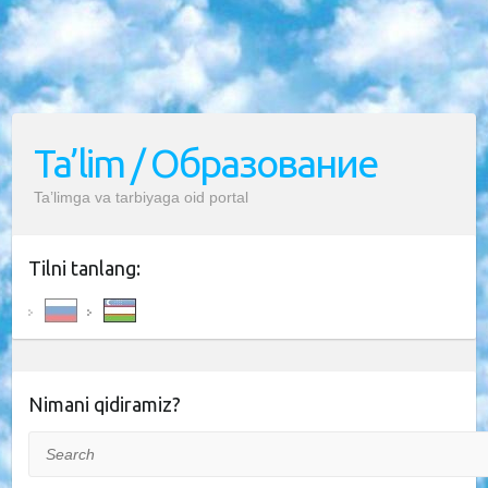
Ta’lim / Образование
Ta’limga va tarbiyaga oid portal
Tilni tanlang:
Nimani qidiramiz?
Search