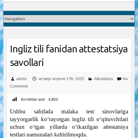
Ingliz tili fanidan attestatsiya
savollari
admin
четверг апреля 17th, 2025
Attestatsiya
No
Comments
Ko‘rishlar soni
4,803
Ushbu sahifada malaka test sinovlariga
tayyorgarlik ko‘rayotgan ingliz tili o‘qituvchilari
uchun o‘tgan yillarda o‘tkazilgan attestatsiya
testlari namunalari keltirilmoqda.