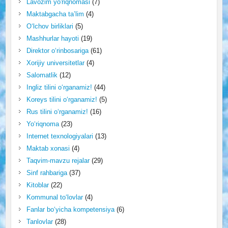
Lavozim yo'riqnomasi
(7)
Maktabgacha ta’lim
(4)
O‘lchov birliklari
(5)
Mashhurlar hayoti
(19)
Direktor o‘rinbosariga
(61)
Xorijiy universitetlar
(4)
Salomatlik
(12)
Ingliz tilini o‘rganamiz!
(44)
Koreys tilini o‘rganamiz!
(5)
Rus tilini o‘rganamiz!
(16)
Yo‘riqnoma
(23)
Internet texnologiyalari
(13)
Maktab xonasi
(4)
Taqvim-mavzu rejalar
(29)
Sinf rahbariga
(37)
Kitoblar
(22)
Kommunal to‘lovlar
(4)
Fanlar bo‘yicha kompetensiya
(6)
Tanlovlar
(28)