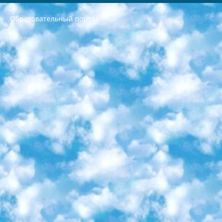
Образовательный портал
РЕСПУБЛИКА УЗБЕКИСТАН МИНИСТРЕРСТВО ДОШКОЛЬНОГО И ШКОЛЬНОГО ОБРАЗОВАНИЯ КОМАНДА в общеобразовательных учреждениях в 2023-2024 учебном году организация и проведение итоговой государственной аттестации обучающихся о Министра дошкольного и школьного образования Республики Узбекистан от 4 марта 2008 года (постановлением Минюста от 20 марта 2008 года № 1778 государственной регистрации) «Итоговое состояние учащихся общего среднего образования на основании положения об утверждении положения об аттестации общего среднего образования выпускной экзамен студентов в образовательных учреждениях в 2023-2024 учебном году В целях организации и прохождения аттестации приказываю: 1. Следующее: перечень предметов, по которым будет проводиться итоговая государственная аттестация и экзамен формы перевода согласно приложению 1; сертификаты международного образца, оценивающие уровень владения иностранными языками перечень согласно приложению 2; 2. Педагогический при специализированных образовательных учреждениях. научно-практический центр квалификации и международной оценки (Д.Давидова) 2024 г. До 25 марта: задания по предметам, по которым будет проводиться итоговая аттестация разработка и утверждение технических условий; итоговая аттестация на основании разработанного предметного задания разработка вопросов по предметам (устно и письменно), экзамен передача; общеобразовательные средние школы и специальные учебные заведения учащиеся выпускных классов школ и интернатов в агентской системе подготовка базы данных экзаменационных материалов и критериев оценки; перевод базы экзаменационных материалов на все языки обучения подать в Республиканский образовательный центр для изготовления; варианты экзаменов на основе разработанных контрольных материалов пусть будут поставлены задачи формирования. 3. Республиканский образовательный центр (Ш.Худайкулов) до 5 апреля 2024 года. до: база данных предоставленных экзаменационных материалов на все языки обучения перевод и экспертиза; для слепых, слабовидящих, глухих, слабослышащих и умственно отсталых детей учащиеся выпускных классов специализированных школ и школ-интернатов база данных экзаменационных материалов на всех преподаваемых языках подготовка критериев оценки; специализированные школы для умственно отсталых детей и технологии для учащихся выпускных классов школ-интернатов разработка соответствующих рекомендаций и критериев проведения ЕГЭ по естествознанию давать задания. 4. Педагогический при специализированных образовательных учреждениях. Научно-практический центр навыков и международной оценки (Д.Давидова), Республика образовательный центр (Худайкулов Ш.) итоговый государственный аттестационный экзамен ориентирован на творческое и логическое мышление при подготовке базы материалов учитывать введение заданий. 5. Следует отметить, что: сертификат государственного образца о знании общеобразовательного предмета и как минимум национальный уровень B1 по предметам на иностранных языках, указанным в Приложении 2. или международно признанный сертификат эквивалентного уровня студенты, изучающие определенный предмет, освобождаются от экзамена; по соответствующим предметам запланирована итоговая государственная аттестация за день до дня, путем жеребьевки Рабочей группой (в письменной форме по предметам, проводимым в форме) из числа сформированных вариантов выбрано 2 варианта; 2 выбранных варианта экзамена анонсированы на официальном сайте министерства и все выпускники по всей стране на основе этих вариантов проводит итоговую государственную аттестацию. 6. Государственное образование учащихся средних общеобразовательных учреждений. знания в соответствии с квалификационными требованиями, которые необходимо приобрести на основании стандартов итоговый (выпускной) контроль для 9 и 11 классов в целях тестирования Экзамены (далее – экзамены) состоят из предметов, перечисленных в приложении 1. будет сделано. 7. Экзамены пройдут с 26 мая по 15 июня 2024 г. (кроме науки физического воспитания). 8. Физическая для учащихся 9 классов общесредних образовательных учреждений. Экзамены по предмету «Образование, квалификация медицина» 1-6 мая 2024 года. сотрудники перевести под присмотр (с отклонениями в физическом или умственном развитии) специализированная школа для детей, школы-интернаты и со сколиозом школы-интернаты санаторного типа для больных детей исключены). 9. Он был слепым, слабовидящим и имел нарушения опорно-двигательного аппарата. экзамены в специализированных школах и интернатах для детей должны проводиться исходя из требований, предъявляемых к общеобразовательным учреждениям (физкультура кроме науки). 10. Специализированная школа для глухих и слабослышащих детей. и экзамены в интернатах и быть реализован в виде письменного теста по математике. 11. Специальность для умственно отсталых детей. Для 9 класса Родной язык и литературное письмо Государственный язык (язык обучения – узбекский). для неклассов) написано Математическое письмо Письменная/устная история Узбекистана Физическое воспитание практично Итоговый контроль Для 11 класса Написание родного языка и литературы (эссе) Математическое письмо Узбекский язык (обучение на узбекском языке) не посещающее общее среднее образование для учреждений)/Образовательное учреждение выбор письменный и устный Иностранный язык письменный/устный Письменная/устная история Узбекистана *По выбору студента:  Химия  Физика  Основы государственного права  География 10 бесплатных образовательных ресурсов - Мы составили подборку онлайн-проектов с интерактивными упражнениями, видеолекциями и статьями. Они помогут вам обрести новые и освежить старые знания бесплатно. 1. «ИНТУИТ» Старейшая образовательная площадка Рунета. Здесь вы найдёте сотни текстовых и видеокурсов на десятки различных тем — от программирования до психологии. Многие курсы подготовлены российскими университетами и крупными международными компаниями вроде Intel и Microsoft. Самостоятельное обучение бесплатное, но желающие могут оплатить услуги персональных наставников. 2. «Смартия» знакомит с актуальными профессиями и подсказывает, как им обучаться. Выбрав заинтересовавшую вас специальность — SMM-специалист, фотограф, веб-дизайнер или другую, — увидите список необходимых для неё умений. Чтобы вы могли освоить их самостоятельно, для каждого умения площадка отображает подборку ссылок на учебные материалы. Хотя «Смартия» ориентируется на русскоязычную аудиторию, часть контента всё же доступна только на английском. 3. «Лекторий Физтеха» Проект Московского физико-технического института (Физтеха). С его помощью вы можете смотреть онлайн серии лекций, записанные на видео в этом вузе. В числе доступных предметов — физика, биология, химия, информационные технологии и другие. К некоторым лекциям администрация ресурса прилагает готовые конспекты, которые можно скачивать в PDF-формате. 4. ITMOcourses Онлайн-площадка Санкт-Петербургского национального исследовательского университета информационных технологий, механики и оптики (ИТМО). Ресурс предоставляет свободный доступ к курсам, разработанным в этом вузе. Каталог материалов разбит на четыре категории: «Оптические системы и технологии», «Приборостроение и робототехника», «Информационные технологии» и «Биотехнологии». Курсы состоят из видеолекций, интерактивных демонстраций и заданий. 5. «КиберЛенинка» Электронная научная библиотека открытого доступа. Каталог площадки регулярно обрастает текстами статей из различных научных изданий. Сгруппированные по журналам и рубрикам публикации можно читать онлайн или скачивать целиком в PDF-формате. Проект нацелен на популяризацию науки за счёт открытого доступа к качественной информации. 6. «ПостНаука» На этом ресурсе публикуют подборки видеолекций, составленные экспертами из разных отраслей и объединённые общими темами. Среди них, к примеру, есть серии «Биоинформатика и геномика», «Культура средневековой Скандинавии» и Cinema Studies о теории кино. Каждая подборка лекций — логически связанная история, рассказанная экспертом от первого лица. Кроме того, на сайте появляются научно-образовательные статьи и тесты на разные темы. 7. «Newочём» Команда проекта «Newочём» отбирает самые интересные тексты из англоязычных СМИ и переводит те из них, за которые голосуют участники сообщества «ВКонтакте». По большей части это научно-популярные статьи. Редакторы придумывают лишь заголовки, в остальном содержание переводов соответствует оригиналам. Полные тексты можно читать прямо в социальной сети. 8. InternetUrok Онлайн-база материалов по основным дисциплинам школьной программы. Информация на сайте структурирована по классам, предметам и темам (урокам). Каждый урок состоит из видеолекций и конспектов. Есть также интерактивные тренажёры и тесты для закрепления пройденного материала. Даже если вы давно окончили школу, возможность повторить программу старших классов всегда может пригодиться. 9. Edutainme Ещё один ресурс об образовании. В отличие от Newtonew, как мне кажется, Edutainme больше ориентируется на представителей индустрии: педагогов, предпринимателей, разработчиков образовательных проектов. Но и любой, кто просто стремится к саморазвитию, найдёт на сайте много полезного и интересного для себя. Например, информацию о новых курсах и образовательных сервисах. 10. Newtonew Онлайн-медиа об образовании и обучении в широком смысле. Авторы Newtonew пишут об инструментах, заведениях, тактиках и стратегиях, которые помогают учить других и получать новые знания самостоятельно. На этой площадке вы найдёте новости, обзоры, аналитические мат