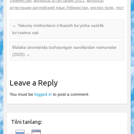
Узбекистан
,
вопросы аттестации 2021
,
вопросы
аттестации английский язык Узбекистан
,
инглиз тили
,
тест
←
Yakuniy imtihonlarni o‘tkazish bo‘yicha vazirlik
ko’rsatma xati
Malaka sinovlarida tushayotgan savollardan namunalar
(2025)
→
Leave a Reply
You must be
logged in
to post a comment.
Tilni tanlang: