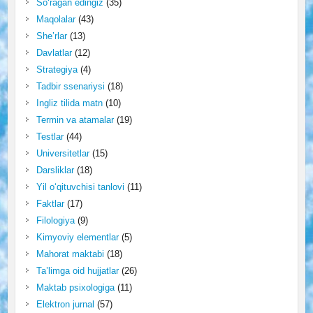
So‘ragan edingiz
(35)
Maqolalar
(43)
She’rlar
(13)
Davlatlar
(12)
Strategiya
(4)
Tadbir ssenariysi
(18)
Ingliz tilida matn
(10)
Termin va atamalar
(19)
Testlar
(44)
Universitetlar
(15)
Darsliklar
(18)
Yil o‘qituvchisi tanlovi
(11)
Faktlar
(17)
Filologiya
(9)
Kimyoviy elementlar
(5)
Mahorat maktabi
(18)
Ta’limga oid hujjatlar
(26)
Maktab psixologiga
(11)
Elektron jurnal
(57)