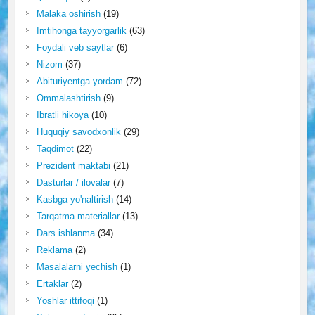
Malaka oshirish
(19)
Imtihonga tayyorgarlik
(63)
Foydali veb saytlar
(6)
Nizom
(37)
Abituriyentga yordam
(72)
Ommalashtirish
(9)
Ibratli hikoya
(10)
Huquqiy savodxonlik
(29)
Taqdimot
(22)
Prezident maktabi
(21)
Dasturlar / ilovalar
(7)
Kasbga yo'naltirish
(14)
Tarqatma materiallar
(13)
Dars ishlanma
(34)
Reklama
(2)
Masalalarni yechish
(1)
Ertaklar
(2)
Yoshlar ittifoqi
(1)