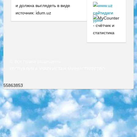
и должна выглядеть в виде
источник: idum.uz
© Все права защищены
РЕСПУБЛИКА УЗБЕКИСТАН МИНИСТРЕРСТВО ДОШКОЛЬНОГО И ШКОЛЬНОГО ОБРАЗОВАНИЯ КОМАНДА в общеобразовательных учреждениях в 2023-2024 учебном году организация и проведение итоговой государственной аттестации обучающихся о Министра дошкольного и школьного образования Республики Узбекистан от 4 марта 2008 года (постановлением Минюста от 20 марта 2008 года № 1778 государственной регистрации) «Итоговое состояние учащихся общего среднего образования на основании положения об утверждении положения об аттестации общего среднего образования выпускной экзамен студентов в образовательных учреждениях в 2023-2024 учебном году В целях организации и прохождения аттестации приказываю: 1. Следующее: перечень предметов, по которым будет проводиться итоговая государственная аттестация и экзамен формы перевода согласно приложению 1; сертификаты международного образца, оценивающие уровень владения иностранными языками перечень согласно приложению 2; 2. Педагогический при специализированных образовательных учреждениях. научно-практический центр квалификации и международной оценки (Д.Давидова) 2024 г. До 25 марта: задания по предметам, по которым будет проводиться итоговая аттестация разработка и утверждение технических условий; итоговая аттестация на основании разработанного предметного задания разработка вопросов по предметам (устно и письменно), экзамен передача; общеобразовательные средние школы и специальные учебные заведения учащиеся выпускных классов школ и интернатов в агентской системе подготовка базы данных экзаменационных материалов и критериев оценки; перевод базы экзаменационных материалов на все языки обучения подать в Республиканский образовательный центр для изготовления; варианты экзаменов на основе разработанных контрольных материалов пусть будут поставлены задачи формирования. 3. Республиканский образовательный центр (Ш.Худайкулов) до 5 апреля 2024 года. до: база данных предоставленных экзаменационных материалов на все языки обучения перевод и экспертиза; для слепых, слабовидящих, глухих, слабослышащих и умственно отсталых детей учащиеся выпускных классов специализированных школ и школ-интернатов база данных экзаменационных материалов на всех преподаваемых языках подготовка критериев оценки; специализированные школы для умственно отсталых детей и технологии для учащихся выпускных классов школ-интернатов разработка соответствующих рекомендаций и критериев проведения ЕГЭ по естествознанию давать задания. 4. Педагогический при специализированных образовательных учреждениях. Научно-практический центр навыков и международной оценки (Д.Давидова), Республика образовательный центр (Худайкулов Ш.) итоговый государственный аттестационный экзамен ориентирован на творческое и логическое мышление при подготовке базы материалов учитывать введение заданий. 5. Следует отметить, что: сертификат государственного образца о знании общеобразовательного предмета и как минимум национальный уровень B1 по предметам на иностранных языках, указанным в Приложении 2. или международно признанный сертификат эквивалентного уровня студенты, изучающие определенный предмет, освобождаются от экзамена; по соответствующим предметам запланирована итоговая государственная аттестация за день до дня, путем жеребьевки Рабочей группой (в письменной форме по предметам, проводимым в форме) из числа сформированных вариантов выбрано 2 варианта; 2 выбранных варианта экзамена анонсированы на официальном сайте министерства и все выпускники по всей стране на основе этих вариантов проводит итоговую государственную аттестацию. 6. Государственное образование учащихся средних общеобразовательных учреждений. знания в соответствии с квалификационными требованиями, которые необходимо приобрести на основании стандартов итоговый (выпускной) контроль для 9 и 11 классов в целях тестирования Экзамены (далее – экзамены) состоят из предметов, перечисленных в приложении 1. будет сделано. 7. Экзамены пройдут с 26 мая по 15 июня 2024 г. (кроме науки физического воспитания). 8. Физическая для учащихся 9 классов общесредних образовательных учреждений. Экзамены по предмету «Образование, квалификация медицина» 1-6 мая 2024 года. сотрудники перевести под присмотр (с отклонениями в физическом или умственном развитии) специализированная школа для детей, школы-интернаты и со сколиозом школы-интернаты санаторного типа для больных детей исключены). 9. Он был слепым, слабовидящим и имел нарушения опорно-двигательного аппарата. экзамены в специализированных школах и интернатах для детей должны проводиться исходя из требований, предъявляемых к общеобразовательным учреждениям (физкультура кроме науки). 10. Специализированная школа для глухих и слабослышащих детей. и экзамены в интернатах и быть реализован в виде письменного теста по математике. 11. Специальность для умственно отсталых детей. Для 9 класса Родной язык и литературное письмо Государственный язык (язык обучения – узбекский). для неклассов) написано Математическое письмо Письменная/устная история Узбекистана Физическое воспитание практично Итоговый контроль Для 11 класса Написание родного языка и литературы (эссе) Математическое письмо Узбекский язык (обучение на узбекском языке) не посещающее общее среднее образование для учреждений)/Образовательное учреждение выбор письменный и устный Иностранный язык письменный/устный Письменная/устная история Узбекистана *По выбору студента:  Химия  Физика  Основы государственного права  География 10 бесплатных образовательных ресурсов - Мы составили подборку онлайн-проектов с интерактивными упражнениями, видеолекциями и статьями. Они помогут вам обрести новые и освежить старые знания бесплатно. 1. «ИНТУИТ» Старейшая образовательная площадка Рунета. Здесь вы найдёте сотни текстовых и видеокурсов на десятки различных тем — от программирования до психологии. Многие курсы подготовлены российскими университетами и крупными международными компаниями вроде Intel и Microsoft. Самостоятельное обучение бесплатное, но желающие могут оплатить услуги персональных наставников. 2. «Смартия» знакомит с актуальными профессиями и подсказывает, как им обучаться. Выбрав заинтересовавшую вас специальность — SMM-специалист, фотограф, веб-дизайнер или другую, — увидите список необходимых для неё умений. Чтобы вы могли освоить их самостоятельно, для каждого умения площадка отображает подборку ссылок на учебные материалы. Хотя «Смартия» ориентируется на русскоязычную аудиторию, часть контента всё же доступна только на английском. 3. «Лекторий Физтеха» Проект Московского физико-технического института (Физтеха). С его помощью вы можете смотреть онлайн серии лекций, записанные на видео в этом вузе. В числе доступных предметов — физика, биология, химия, информационные технологии и другие. К некоторым лекциям администрация ресурса прилагает готовые конспекты, которые можно скачивать в PDF-формате. 4. ITMOcourses Онлайн-площадка Санкт-Петербургского национального исследовательского университета информационных технологий, механики и оптики (ИТМО). Ресурс предоставляет свободный доступ к курсам, разработанным в этом вузе. Каталог материалов разбит на четыре категории: «Оптические системы и технологии», «Приборостроение и робототехника», «Информационные технологии» и «Биотехнологии». Курсы состоят из видеолекций, интерактивных демонстраций и заданий. 5. «КиберЛенинка» Электронная научная библиотека открытого доступа. Каталог площадки регулярно обрастает текстами статей из различных научных изданий. Сгруппированные по журналам и рубрикам публикации можно читать онлайн или скачивать целиком в PDF-формате. Проект нацелен на популяризацию науки за счёт открытого доступа к качественной информации. 6. «ПостНаука» На этом ресурсе публикуют подборки видеолекций, составленные экспертами из разных отраслей и объединённые общими темами. Среди них, к примеру, есть серии «Биоинформатика и геномика», «Культура средневековой Скандинавии» и Cinema Studies о теории кино. Каждая подборка лекций — логически связанная история, рассказанная экспертом от первого лица. Кроме того, на сайте появляются научно-образовательные статьи и тесты на разные темы. 7. «Newочём» Команда проекта «Newочём» отбирает самые интересные тексты из англоязычных СМИ и переводит те из них, за которые голосуют участники сообщества «ВКонтакте». По большей части это научно-популярные статьи. Редакторы придумывают лишь заголовки, в остальном содержание переводов соответствует оригиналам. Полные тексты можно читать прямо в социальной сети. 8. InternetUrok Онлайн-база материалов по основным дисциплинам школьной программы. Информация на сайте структурирована по классам, предметам и темам (урокам). Каждый урок состоит из видеолекций и конспектов. Есть также интерактивные тренажёры и тесты для закрепления пройденного материала. Даже если вы давно окончили школу, возможность повторить программу старших классов всегда может пригодиться. 9. Edutainme Ещё один ресурс об образовании. В отличие от Newtonew, как мне кажется, Edutainme больше ориентируется на представителей индустрии: педагогов, предпринимателей, разработчиков образовательных проектов. Но и любой, кто просто стремится к саморазвитию, найдёт на сайте много полезного и интересного для себя. Например, информацию о новых курсах и образовательных сервисах. 10. Newtonew Онлайн-медиа об образовании и обучении в широком смысле. Авторы Newtonew пишут об инструментах, заведениях, тактиках и стратегиях, которые помогают учить других и получать новые знания самостоятельно. На этой площадке вы найдёте новости, обзоры, аналитические мате
55863853