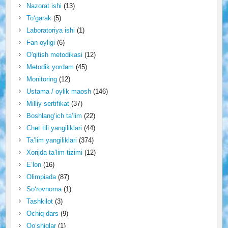
Nazorat ishi
(13)
To‘garak
(5)
Laboratoriya ishi
(1)
Fan oyligi
(6)
O'qitish metodikasi
(12)
Metodik yordam
(45)
Monitoring
(12)
Ustama / oylik maosh
(146)
Milliy sertifikat
(37)
Boshlang‘ich ta’lim
(22)
Chet tili yangiliklari
(44)
Ta’lim yangiliklari
(374)
Xorijda ta’lim tizimi
(12)
E’lon
(16)
Olimpiada
(87)
So‘rovnoma
(1)
Tashkilot
(3)
Ochiq dars
(9)
Qo‘shiqlar
(1)