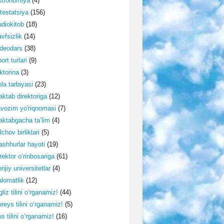
stronomiya
(4)
testatsiya
(156)
diokitob
(18)
vfsizlik
(14)
deodars
(38)
ort turlari
(9)
ktorina
(3)
la tarbiyasi
(23)
ktab direktoriga
(12)
vozim yo'riqnomasi
(7)
ktabgacha ta’lim
(4)
lchov birliklari
(5)
shhurlar hayoti
(19)
rektor o‘rinbosariga
(61)
rijiy universitetlar
(4)
lomatlik
(12)
gliz tilini o‘rganamiz!
(44)
reys tilini o‘rganamiz!
(5)
s tilini o‘rganamiz!
(16)