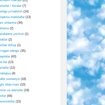
ezident maktabi
(21)
sturlar / ilovalar
(7)
sbga yo'naltirish
(14)
rqatma materiallar
(13)
rs ishlanma
(34)
eklama
(2)
salalarni yechish
(1)
taklar
(2)
shlar ittifoqi
(1)
‘ragan edingiz
(35)
qolalar
(43)
e’rlar
(13)
vlatlar
(12)
rategiya
(4)
dbir ssenariysi
(18)
gliz tilida matn
(10)
rmin va atamalar
(19)
stlar
(44)
iversitetlar
(15)