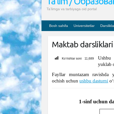
Ta’lim / Образов
Ta’limga va tarbiyaga oid portal
Bosh sahifa
Universitetlar
Darslikla
Maktab darsliklari
Ushbu s
Ko‘rishlar soni
11,689
yuklab 
Fayllar muntazam ravishda y
ochish uchun
ushbu dasturni
o‘
1-sinf uchun d