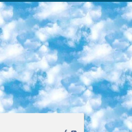
ека открытого доступа. Каталог площадки регулярно обрастает текстами статей из различных научных изданий. Сгруппированные по журналам и рубрикам публикации можно читать онлайн или скачивать целиком в PDF-формате. Проект нацелен на популяризацию науки за счёт открытого доступа к качественной информации. 6. «ПостНаука» На этом ресурсе публикуют подборки видеолекций, составленные экспертами из разных отраслей и объединённые общими темами. Среди них, к примеру, есть серии «Биоинформатика и геномика», «Культура средневековой Скандинавии» и Cinema Studies о теории кино. Каждая подборка лекций — логически связанная история, рассказанная экспертом от первого лица. Кроме того, на сайте появляются научно-образовательные статьи и тесты на разные темы. 7. «Newочём» Команда проекта «Newочём» отбирает самые интересные тексты из англоязычных СМИ и переводит те из них, за которые голосуют участники сообщества «ВКонтакте». По большей части это научно-популярные статьи. Редакторы придумывают лишь заголовки, в остальном содержание переводов соответствует оригиналам. Полные тексты можно читать прямо в социальной сети. 8. InternetUrok Онлайн-база материалов по основным дисциплинам школьной программы. Информация на сайте структурирована по классам, предметам и темам (урокам). Каждый урок состоит из видеолекций и конспектов. Есть также интерактивные тренажёры и тесты для закрепления пройденного материала. Даже если вы давно окончили школу, возможность повторить программу старших классов всегда может пригодиться. 9. Edutainme Ещё один ресурс об образовании. В отличие от Newtonew, как мне кажется, Edutainme больше ориентируется на представителей индустрии: педагогов, предпринимателей, разработчиков образовательных проектов. Но и любой, кто просто стремится к саморазвитию, найдёт на сайте много полезного и интересного для себя. Например, информацию о новых курсах и образовательных сервисах. 10. Newtonew Онлайн-медиа об образовании и обучении в широком смысле. Авторы Newtonew пишут об инструментах, заведениях, тактиках и стратегиях, которые помогают учить других и получать новые знания самостоятельно. На этой площадке вы найдёте новости, обзоры, аналитические мат