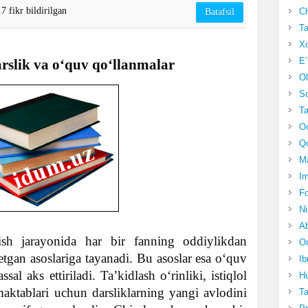
7 fikr bildirilgan
Ch
Batafsil
Ta
Xo
E’
arslik va o‘quv qo‘llanmalar
Ol
S
Ta
Oc
Qo
Ma
Im
Fo
N
Ab
ish jarayonida har bir fanning oddiylikdan
Om
tgan asoslariga tayanadi. Bu asoslar esa o‘quv
Ib
sal aks ettiriladi. Ta’kidlash o‘rinliki, istiqlol
Hu
maktablari uchun darsliklarning yangi avlodini
T