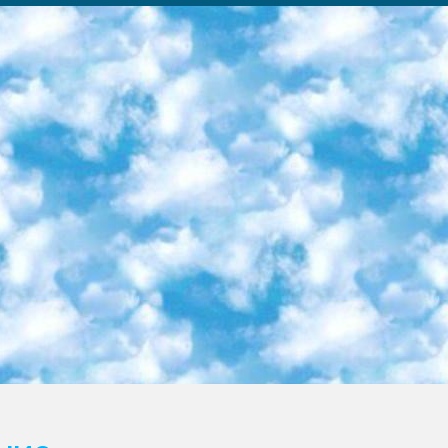
ка образовательный центр (Худайкулов Ш.) итоговый государственный аттестационный экзамен ориентирован на творческое и логическое мышление при подготовке базы материалов учитывать введение заданий. 5. Следует отметить, что: сертификат государственного образца о знании общеобразовательного предмета и как минимум национальный уровень B1 по предметам на иностранных языках, указанным в Приложении 2. или международно признанный сертификат эквивалентного уровня студенты, изучающие определенный предмет, освобождаются от экзамена; по соответствующим предметам запланирована итоговая государственная аттестация за день до дня, путем жеребьевки Рабочей группой (в письменной форме по предметам, проводимым в форме) из числа сформированных вариантов выбрано 2 варианта; 2 выбранных варианта экзамена анонсированы на официальном сайте министерства и все выпускники по всей стране на основе этих вариантов проводит итоговую государственную аттестацию. 6. Государственное образование учащихся средних общеобразовательных учреждений. знания в соответствии с квалификационными требованиями, которые необходимо приобрести на основании стандартов итоговый (выпускной) контроль для 9 и 11 классов в целях тестирования Экзамены (далее – экзамены) состоят из предметов, перечисленных в приложении 1. будет сделано. 7. Экзамены пройдут с 26 мая по 15 июня 2024 г. (кроме науки физического воспитания). 8. Физическая для учащихся 9 классов общесредних образовательных учреждений. Экзамены по предмету «Образование, квалификация медицина» 1-6 мая 2024 года. сотрудники перевести под присмотр (с отклонениями в физическом или умственном развитии) специализированная школа для детей, школы-интернаты и со сколиозом школы-интернаты санаторного типа для больных детей исключены). 9. Он был слепым, слабовидящим и имел нарушения опорно-двигательного аппарата. экзамены в специализированных школах и интернатах для детей должны проводиться исходя из требований, предъявляемых к общеобразовательным учреждениям (физкультура кроме науки). 10. Специализированная школа для глухих и слабослышащих детей. и экзамены в интернатах и быть реализован в виде письменного теста по математике. 11. Специальность для умственно отсталых детей. Для 9 класса Родной язык и литературное письмо Государственный язык (язык обучения – узбекский). для неклассов) написано Математическое письмо Письменная/устная история Узбекистана Физическое воспитание практично Итоговый контроль Для 11 класса Написание родного языка и литературы (эссе) Математическое письмо Узбекский язык (обучение на узбекском языке) не посещающее общее среднее образование для учреждений)/Образовательное учреждение выбор письменный и устный Иностранный язык письменный/устный Письменная/устная история Узбекистана *По выбору студента:  Химия  Физика  Основы государственного права  География 10 бесплатных образовательных ресурсов - Мы составили подборку онлайн-проектов с интерактивными упражнениями, видеолекциями и статьями. Они помогут вам обрести новые и освежить старые знания бесплатно. 1. «ИНТУИТ» Старейшая образовательная площадка Рунета. Здесь вы найдёте сотни текстовых и видеокурсов на десятки различных тем — от программирования до психологии. Многие курсы подготовлены российскими университетами и крупными международными компаниями вроде Intel и Microsoft. Самостоятельное обучение бесплатное, но желающие могут оплатить услуги персональных наставников. 2. «Смартия» знакомит с актуальными профессиями и подсказывает, как им обучаться. Выбрав заинтересовавшую вас специальность — SMM-специалист, фотограф, веб-дизайнер или другую, — увидите список необходимых для неё умений. Чтобы вы могли освоить их самостоятельно, для каждого умения площадка отображает подборку ссылок на учебные материалы. Хотя «Смартия» ориентируется на русскоязычную аудиторию, часть контента всё же доступна только на английском. 3. «Лекторий Физтеха» Проект Московского физико-технического института (Физтеха). С его помощью вы можете смотреть онлайн серии лекций, записанные на видео в этом вузе. В числе доступных предметов — физика, биология, химия, информационные технологии и другие. К некоторым лекциям администрация ресурса прилагает готовые конспекты, которые можно скачивать в PDF-формате. 4. ITMOcourses Онлайн-площадка Санкт-Петербургского национального исследовательского университета информационных технологий, механики и оптики (ИТМО). Ресурс предоставляет свободный доступ к курсам, разработанным в этом вузе. Каталог материалов разбит на четыре категории: «Оптические системы и технологии», «Приборостроение и робототехника», «Информационные технологии» и «Биотехнологии». Курсы состоят из видеолекций, интерактивных демонстраций и заданий. 5. «КиберЛенинка» Электронная научная библиот