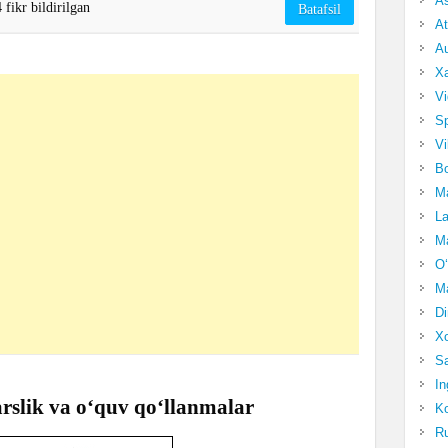
A
 fikr bildirilgan
Batafsil
At
Au
Xa
Vi
Sp
Vi
Bo
Ma
La
Ma
O‘
Ma
Di
Xo
Sa
In
arslik va o‘quv qo‘llanmalar
Ko
Ru