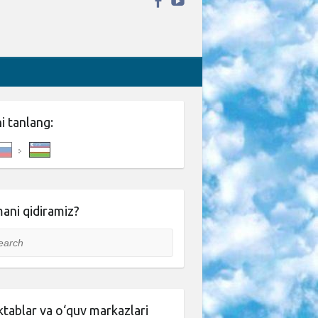
ni tanlang:
ani qidiramiz?
rch
tablar va o‘quv markazlari