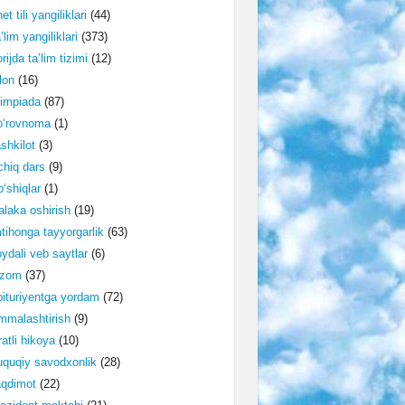
et tili yangiliklari
(44)
’lim yangiliklari
(373)
rijda ta’lim tizimi
(12)
lon
(16)
impiada
(87)
o‘rovnoma
(1)
shkilot
(3)
hiq dars
(9)
‘shiqlar
(1)
laka oshirish
(19)
tihonga tayyorgarlik
(63)
ydali veb saytlar
(6)
izom
(37)
ituriyentga yordam
(72)
malashtirish
(9)
ratli hikoya
(10)
quqiy savodxonlik
(28)
aqdimot
(22)