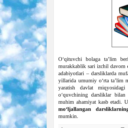
O‘qituvchi bolaga ta’lim ber
murakkablik sari izchil davom e
adabiyotlari – darsliklarda mufas
yillarida umumiy o‘rta ta’lim 
yaratish davlat miqyosidag
o‘quvchining darsliklar bilan t
muhim ahamiyat kasb etadi. 
mo‘ljallangan darsliklarnin
mumkin.