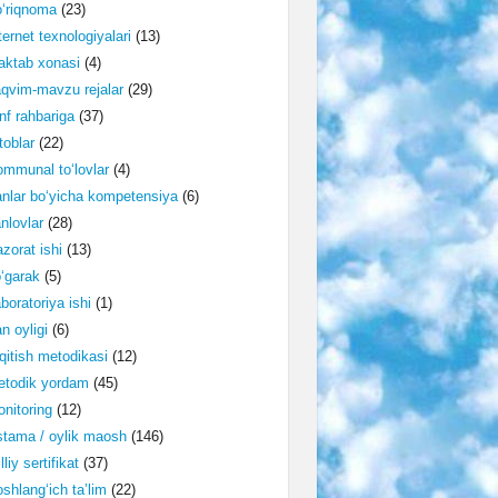
‘riqnoma
(23)
ternet texnologiyalari
(13)
ktab xonasi
(4)
qvim-mavzu rejalar
(29)
nf rahbariga
(37)
toblar
(22)
mmunal to‘lovlar
(4)
nlar bo‘yicha kompetensiya
(6)
nlovlar
(28)
zorat ishi
(13)
‘garak
(5)
boratoriya ishi
(1)
n oyligi
(6)
qitish metodikasi
(12)
etodik yordam
(45)
nitoring
(12)
tama / oylik maosh
(146)
lliy sertifikat
(37)
shlang‘ich ta’lim
(22)