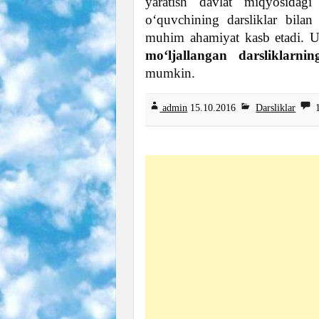
yaratish davlat miqyosidag
o‘quvchining darsliklar bilan t
muhim ahamiyat kasb etadi. 
mo‘ljallangan darsliklarnin
mumkin.
admin
15
.10.2016
Darsliklar
1