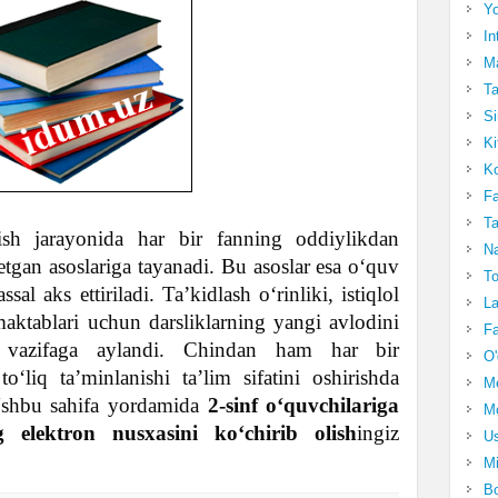
Yo
In
Ma
Ta
Si
Ki
Ko
Fa
Ta
ish jarayonida har bir fanning oddiylikdan
Na
tgan asoslariga tayanadi. Bu asoslar esa o‘quv
To
sal aks ettiriladi. Ta’kidlash o‘rinliki, istiqlol
La
maktablari uchun darsliklarning yangi avlodini
Fa
i vazifaga aylandi. Chindan ham har bir
O'
o‘liq ta’minlanishi ta’lim sifatini oshirishda
M
Ushbu sahifa yordamida
2-sinf
o‘quvchilariga
Mo
g elektron nusxasini ko‘chirib olish
ingiz
Us
Mi
Bo