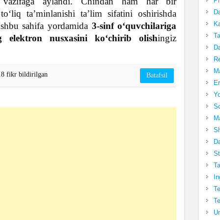
i vazifaga aylandi. Chindan ham har bir
Pr
o‘liq ta’minlanishi ta’lim sifatini oshirishda
Da
Ka
Ushbu sahifa yordamida
3-sinf
o‘quvchilariga
Ta
g elektron nusxasini ko‘chirib olish
ingiz
Da
R
Ma
8 fikr bildirilgan
Batafsil
Er
Yo
So
Ma
Sh
Da
St
Ta
In
Te
Te
Un