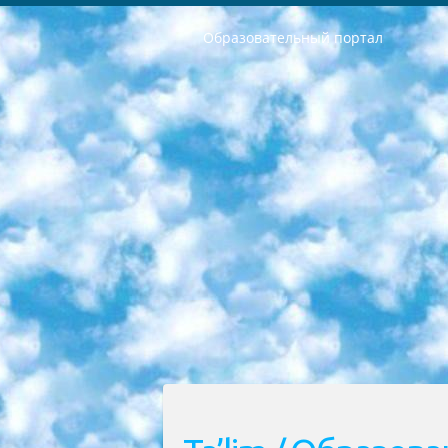
Образовательный портал
РЕСПУБЛИКА УЗБЕКИСТАН МИНИСТРЕРСТВО ДОШКОЛЬНОГО И ШКОЛЬНОГО ОБРАЗОВАНИЯ КОМАНДА в общеобразовательных учреждениях в 2023-2024 учебном году организация и проведение итоговой государственной аттестации обучающихся о Министра дошкольного и школьного образования Республики Узбекистан от 4 марта 2008 года (постановлением Минюста от 20 марта 2008 года № 1778 государственной регистрации) «Итоговое состояние учащихся общего среднего образования на основании положения об утверждении положения об аттестации общего среднего образования выпускной экзамен студентов в образовательных учреждениях в 2023-2024 учебном году В целях организации и прохождения аттестации приказываю: 1. Следующее: перечень предметов, по которым будет проводиться итоговая государственная аттестация и экзамен формы перевода согласно приложению 1; сертификаты международного образца, оценивающие уровень владения иностранными языками перечень согласно приложению 2; 2. Педагогический при специализированных образовательных учреждениях. научно-практический центр квалификации и международной оценки (Д.Давидова) 2024 г. До 25 марта: задания по предметам, по которым будет проводиться итоговая аттестация разработка и утверждение технических условий; итоговая аттестация на основании разработанного предметного задания разработка вопросов по предметам (устно и письменно), экзамен передача; общеобразовательные средние школы и специальные учебные заведения учащиеся выпускных классов школ и интернатов в агентской системе подготовка базы данных экзаменационных материалов и критериев оценки; перевод базы экзаменационных материалов на все языки обучения подать в Республиканский образовательный центр для изготовления; варианты экзаменов на основе разработанных контрольных материалов пусть будут поставлены задачи формирования. 3. Республиканский образовательный центр (Ш.Худайкулов) до 5 апреля 2024 года. до: база данных предоставленных экзаменационных материалов на все языки обучения перевод и экспертиза; для слепых, слабовидящих, глухих, слабослышащих и умственно отсталых детей учащиеся выпускных классов специализированных школ и школ-интернатов база данных экзаменационных материалов на всех преподаваемых языках подготовка критериев оценки; специализированные школы для умственно отсталых детей и технологии для учащихся выпускных классов школ-интернатов разработка соответствующих рекомендаций и критериев проведения ЕГЭ по естествознанию давать задания. 4. Педагогический при специализированных образовательных учреждениях. Научно-практический центр навыков и международной оценки (Д.Давидова), Республи