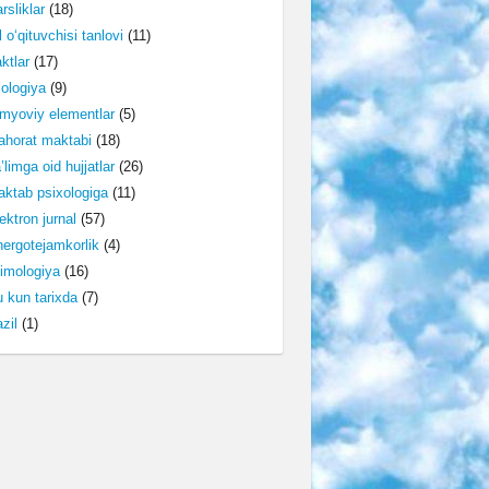
rsliklar
(18)
l o‘qituvchisi tanlovi
(11)
ktlar
(17)
lologiya
(9)
myoviy elementlar
(5)
horat maktabi
(18)
’limga oid hujjatlar
(26)
ktab psixologiga
(11)
ektron jurnal
(57)
ergotejamkorlik
(4)
imologiya
(16)
 kun tarixda
(7)
zil
(1)