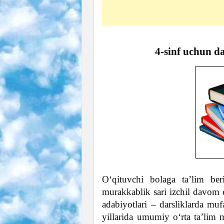
4-sinf uchun d
O‘qituvchi bolaga ta’lim ber
murakkablik sari izchil davom e
adabiyotlari – darsliklarda mufas
yillarida umumiy o‘rta ta’lim 