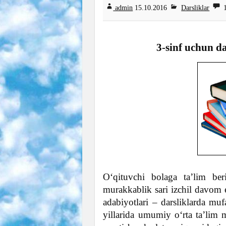
admin
15
.10.2016
Darsliklar
1
3-sinf uchun d
O‘qituvchi bolaga ta’lim ber
murakkablik sari izchil davom e
adabiyotlari – darsliklarda mufas
yillarida umumiy o‘rta ta’lim 