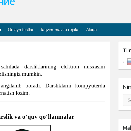
ание
r
Onlayn testlar
Taqvim-mavzu rejalar
Aloqa
Til
ahifada darsliklarining elektron nusxasini
olishingiz mumkin.
angilanib boradi. Darsliklarni kompyuterda
Nim
rnatish lozim.
Sea
arslik va o‘quv qo‘llanmalar
Mak