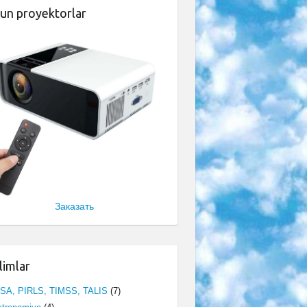
un proyektorlar
Заказать
limlar
ISA, PIRLS, TIMSS, TALIS
(7)