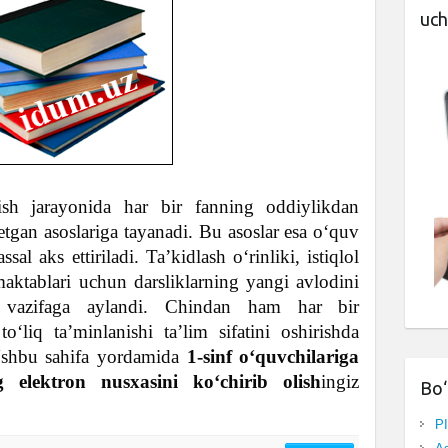
uch
ish jarayonida har bir fanning oddiylikdan
tgan asoslariga tayanadi. Bu asoslar esa o‘quv
sal aks ettiriladi. Ta’kidlash o‘rinliki, istiqlol
maktablari uchun darsliklarning yangi avlodini
i vazifaga aylandi. Chindan ham har bir
o‘liq ta’minlanishi ta’lim sifatini oshirishda
Ushbu sahifa yordamida
1-sinf
o‘quvchilariga
g elektron nusxasini ko‘chirib olish
ingiz
Bo‘
P