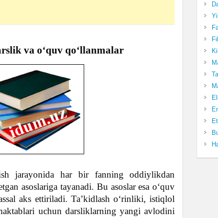
Da
Yi
Fa
Fi
arslik va o‘quv qo‘llanmalar
Ki
Ma
Ta
Ma
El
En
Et
Bu
Ha
ish jarayonida har bir fanning oddiylikdan
tgan asoslariga tayanadi. Bu asoslar esa o‘quv
sal aks ettiriladi. Ta’kidlash o‘rinliki, istiqlol
maktablari uchun darsliklarning yangi avlodini