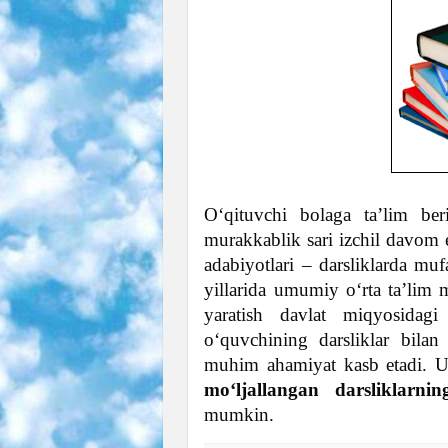
O‘qituvchi bolaga ta’lim ber
murakkablik sari izchil davom e
adabiyotlari – darsliklarda mufas
yillarida umumiy o‘rta ta’lim 
yaratish davlat miqyosidag
o‘quvchining darsliklar bilan t
muhim ahamiyat kasb etadi. 
mo‘ljallangan darsliklarnin
mumkin.