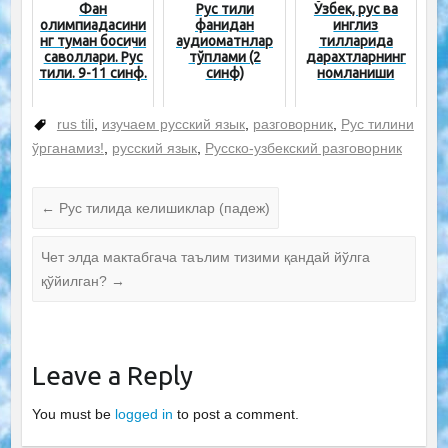
Фан
Рус тили
Ўзбек, рус ва
олимпиадасини
фанидан
инглиз
нг туман босқичи
аудиоматнлар
тилларида
саволлари. Рус
тўплами (2
дарахтларнинг
тили. 9-11 синф.
синф)
номланиши
rus tili
,
изучаем русский язык
,
разговорник
,
Рус тилини
ўрганамиз!
,
русский язык
,
Русско-узбекский разговорник
←
Рус тилида келишиклар (падеж)
Чет элда мактабгача таълим тизими қандай йўлга
қўйилган?
→
Leave a Reply
You must be
logged in
to post a comment.