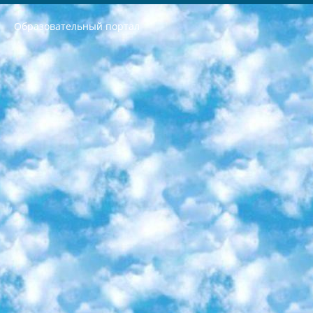
Образовательный портал
РЕСПУБЛИКА УЗБЕКИСТАН МИНИСТРЕРСТВО ДОШКОЛЬНОГО И ШКОЛЬНОГО ОБРАЗОВАНИЯ КОМАНДА в общеобразовательных учреждениях в 2023-2024 учебном году организация и проведение итоговой государственной аттестации обучающихся о Министра дошкольного и школьного образования Республики Узбекистан от 4 марта 2008 года (постановлением Минюста от 20 марта 2008 года № 1778 государственной регистрации) «Итоговое состояние учащихся общего среднего образования на основании положения об утверждении положения об аттестации общего среднего образования выпускной экзамен студентов в образовательных учреждениях в 2023-2024 учебном году В целях организации и прохождения аттестации приказываю: 1. Следующее: перечень предметов, по которым будет проводиться итоговая государственная аттестация и экзамен формы перевода согласно приложению 1; сертификаты международного образца, оценивающие уровень владения иностранными языками перечень согласно приложению 2; 2. Педагогический при специализированных образовательных учреждениях. научно-практический центр квалификации и международной оценки (Д.Давидова) 2024 г. До 25 марта: задания по предметам, по которым будет проводиться итоговая аттестация разработка и утверждение технических условий; итоговая аттестация на основании разработанного предметного задания разработка вопросов по предметам (устно и письменно), экзамен передача; общеобразовательные средние школы и специальные учебные заведения учащиеся выпускных классов школ и интернатов в агентской системе подготовка базы данных экзаменационных материалов и критериев оценки; перевод базы экзаменационных материалов на все языки обучения подать в Республиканский образовательный центр для изготовления; варианты экзаменов на основе разработанных контрольных материалов пусть будут поставлены задачи формирования. 3. Республиканский образовательный центр (Ш.Худайкулов) до 5 апреля 2024 года. до: база данных предоставленных экзаменационных материалов на все языки обучения перевод и экспертиза; для слепых, слабовидящих, глухих, слабослышащих и умственно отсталых детей учащиеся выпускных классов специализированных школ и школ-интернатов база данных экзаменационных материалов на всех преподаваемых языках подготовка критериев оценки; специализированные школы для умственно отсталых детей и технологии для учащихся выпускных классов школ-интернатов разработка соответствующих рекомендаций и критериев проведения ЕГЭ по естествознанию давать задания. 4. Педагогический при специализированных образовательных учреждениях. Научно-практический центр навыков и международной оценки (Д.Давидова), Республика образовательный центр (Худайкулов Ш.) итоговый государственный аттестационный экзамен ориентирован на творческое и логическое мышление при подготовке базы материалов учитывать введение заданий. 5. Следует отметить, что: сертификат государственного образца о знании общеобразовательного предмета и как минимум национальный уровень B1 по предметам на иностранных языках, указанным в Приложении 2. или международно признанный сертификат эквивалентного уровня студенты, изучающие определенный предмет, освобождаются от экзамена; по соответствующим предметам запланирована итоговая государственная аттестация за день до дня, путем жеребьевки Рабочей группой (в письменной форме по предметам, проводимым в форме) из числа сформированных вариантов выбрано 2 варианта; 2 выбранных варианта экзамена анонсированы на официальном сайте министерства и все выпускники по всей стране на основе этих вариантов проводит итоговую государственную аттестацию. 6. Государственное образование учащихся средних общеобразовательных учреждений. знания в соответствии с квалификационными требованиями, которые необходимо приобрести на основании стандартов итоговый (выпускной) контроль для 9 и 11 классов в целях тестирования Экзамены (далее – экзамены) состоят из предметов, перечисленных в приложении 1. будет сделано. 7. Экзамены пройдут с 26 мая по 15 июня 2024 г. (кроме науки физического воспитания). 8. Физическая для учащихся 9 классов общесредних образовательных учреждений. Экзамены по предмету «Образование, квалификация медицина» 1-6 мая 2024 года. сотрудники перевести под присмотр (с отклонениями в физическом или умственном развитии) специализированная школа для детей, школы-интернаты и со сколиозом школы-интернаты санаторного типа для больных детей исключены). 9. Он был слепым, слабовидящим и имел нарушения опорно-двигательного аппарата. экзамены в специализированных школах и интернатах для детей должны проводиться исходя из требований, предъявляемых к общеобразовательным учреждениям (физкультура кроме науки). 10. Специализированная школа для глухих и слабослышащих детей. и экзамены в интернатах и быть реализован в виде письменного теста по математике. 11. Специальность для умственно отсталых детей. Для 9 класса Родной язык и литературное письмо Государственный язык (язык обучения – узбекский). для неклассов) написано Математическое письмо Письменная/устная история Узбекистана Физическое воспитание практично Итоговый контроль Для 11 класса Написание родного языка и литературы (эссе) Математическое письмо Узбекский язык (обучение на узбекском языке) не посещающее общее среднее образование для учреждений)/Образовательное учреждение выбор письменный и устный Иностранный язык письменный/устный Письменная/устная история Узбекистана *По выбору студента:  Химия  Физика  Основы государственного права  География 10 бесплатных образовательных ресурсов - Мы составили подборку онлайн-проектов с интерактивными упражнениями, видеолекциями и статьями. Они помогут вам обрести новые и освежить старые знания бесплатно. 1. «ИНТУИТ» Старейшая образовательная площадка Рунета. Здесь вы найдёте сотни текстовых и видеокурсов на десятки различных тем — от программирования до психологии. Многие курсы подготовлены российскими университетами и крупными международными компаниями вроде Intel и Microsoft. Самостоятельное обучение бесплатное, но желающие могут оплатить услуги персональных наставников. 2. «Смартия» знакомит с актуальными профессиями и подсказывает, как им обучаться. Выбрав заинтересовавшую вас специальность — SMM-специалист, фотограф, веб-дизайнер или другую, — увидите список необходимых для неё умений. Чтобы вы могли освоить их самостоятельно, для каждого умения площадка отображает подборку ссылок на учебные материалы. Хотя «Смартия» ориентируется на русскоязычную аудиторию, часть контента всё же доступна только на английском. 3. «Лекторий Физтеха» Проект Московского физико-технического института (Физтеха). С его помощью вы можете смотреть онлайн серии лекций, записанные на видео в этом вузе. В числе доступных предметов — физика, биология, химия, информационные технологии и другие. К некоторым лекциям администрация ресурса прилагает готовые конспекты, которые можно скачивать в PDF-формате. 4. ITMOcourses Онлайн-площадка Санкт-Петербургского национального исследовательского университета информационных технологий, механики и оптики (ИТМО). Ресурс предоставляет свободный доступ к курсам, разработанным в этом вузе. Каталог материалов разбит на четыре категории: «Оптические системы и технологии», «Приборостроение и робототехника», «Информационные технологии» и «Биотехнологии». Курсы состоят из видеолекций, интерактивных демонстраций и заданий. 5. «КиберЛенинка» Электронная научная библиотека открытого доступа. Каталог площадки регулярно обрастает текстами статей из различных научных изданий. Сгруппированные по журналам и рубрикам публикации можно читать онлайн или скачивать целиком в PDF-формате. Проект нацелен на популяризацию науки за счёт открытого доступа к качественной информации. 6. «ПостНаука» На этом ресурсе публикуют подборки видеолекций, составленные экспертами из разных отраслей и объединённые общими темами. Среди них, к примеру, есть серии «Биоинформатика и геномика», «Культура средневековой Скандинавии» и Cinema Studies о теории кино. Каждая подборка лекций — логически связанная история, рассказанная экспертом от первого лица. Кроме того, на сайте появляются научно-образовательные статьи и тесты на разные темы. 7. «Newочём» Команда проекта «Newочём» отбирает самые интересные тексты из англоязычных СМИ и переводит те из них, за которые голосуют участники сообщества «ВКонтакте». По большей части это научно-популярные статьи. Редакторы придумывают лишь заголовки, в остальном содержание переводов соответствует оригиналам. Полные тексты можно читать прямо в социальной сети. 8. InternetUrok Онлайн-база материалов по основным дисциплинам школьной программы. Информация на сайте структурирована по классам, предметам и темам (урокам). Каждый урок состоит из видеолекций и конспектов. Есть также интерактивные тренажёры и тесты для закрепления пройденного материала. Даже если вы давно окончили школу, возможность повторить программу старших классов всегда может пригодиться. 9. Edutainme Ещё один ресурс об образовании. В отличие от Newtonew, как мне кажется, Edutainme больше ориентируется на представителей индустрии: педагогов, предпринимателей, разработчиков образовательных проектов. Но и любой, кто просто стремится к саморазвитию, найдёт на сайте много полезного и интересного для себя. Например, информацию о новых курсах и образовательных сервисах. 10. Newtonew Онлайн-медиа об образовании и обучении в широком смысле. Авторы Newtonew пишут об инструментах, заведениях, тактиках и стратегиях, которые помогают учить других и получать новые знания самостоятельно. На этой площадке вы найдёте новости, обзоры, аналитические мат