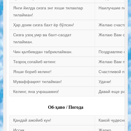
Янги йилда сизга энг яхши тилаклар
Наилучшие пожел
тилайман!
Ҳар доим сизга бахт ёр бўлсин!
Желаю счастья с
Сизга узоқ умр ва бахт-саодат
Желаю Вам счаст
тилайман.
Чин қалбимдан табриклайман.
Поздравляю от в
Тезроқ соғайиб кетинг.
Желаю Вам поск
Яхши бориб келинг!
Счастливой поез
Муваффақият тилайман!
Удачи!
Келинг, яна учрашамиз!
Давай еще раз в
Об-ҳаво / Погода
Қандай ажойиб кун!
Какой чудесный 
Иссиқ.
Жарко.