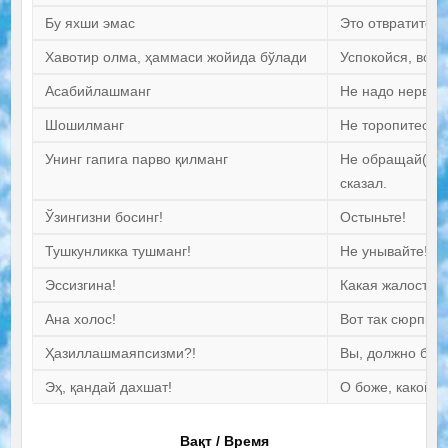
Бу яхши эмас
Это отвратитель
Хавотир олма, ҳаммаси жойида бўлади
Успокойся, все 
Асабийлашманг
Не надо нервнич
Шошилманг
Не торопитесь.
Унинг гапига парво қилманг
Не обращай(те) 
сказал.
Ўзингизни босинг!
Остыньте!
Тушкунликка тушманг!
Не унывайте!
Эссизгина!
Какая жалость!
Ана холос!
Вот так сюрприз
Ҳазиллашмаяпсизми?!
Вы, должно быть
Эҳ, қандай дахшат!
О боже, какой к
Вақт / Время