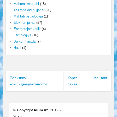
Mahorat maktabi
(18)
Ta’limga oid hujjatlar
(26)
Maktab psixologiga
(11)
Elektron jurnal
(57)
Energotejamkorlik
(4)
Etimologiya
(16)
Bu kun tarixda
(7)
Hazil
(1)
Политика
Карта
Контакт
конфиденциальности
сайта
© Copyright
idum.uz.
2012 -
2026.