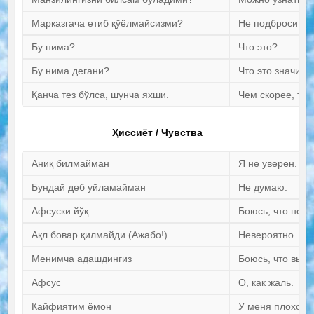
Марказгача етиб қўёлмайсизми?
Не подбросите 
Бу нима?
Что это?
Бу нима дегани?
Что это значит?
Қанча тез бўлса, шунча яхши.
Чем скорее, тем
Ҳиссиёт / Чувства
Аниқ билмайман
Я не уверен.
Бундай деб уйламайман
Не думаю.
Афсуски йўқ
Боюсь, что нет.
Ақл бовар қилмайди (Ажабо!)
Невероятно.
Менимча адашдингиз
Боюсь, что вы о
Афсус
О, как жаль.
Кайфиятим ёмон
У меня плохое 