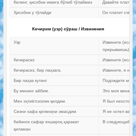
Келинг, ҳисобни иккига бўлиб тўлаймиз
Давайте платить
Ҳисобни у тўлайди
Он платит счёт
Кечирим (узр) сўраш / Извинения
Узр
Извините (если
прерываешь).
Кечирасиз
Извините (если 
Кечирасиз, бир лаҳзага.
Извините, я на с
Бир лаҳза кутинг
Подождите минут
Бу менинг айбим.
Это моя вина.
Мен эҳтиётсизлик қилдим.
Я был неосторо
Сизни хафа қилмоқчи эмасдим
Я не хотел вас о
Кейинги сафар яхшироқ ҳаракат
В следующий ра
қиламан