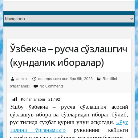
Ўзбекча – русча сўзлашгич
(кундалик иборалар)
admin
понедельник октября 9th, 2023
Rus tilini
o‘rganamiz!
No Comments
Ko‘rishlar soni
21,492
Ушбу ўзбекча – русча сўзлашгич асосий
сўзлашув ибора ва сўзларидан иборат бўлиб,
рус тилида суҳбат қуриш учун асқотади.
«Рус
тилини ўрганамиз!»
рукнининг кейинги
саҳифаларда янада кўпроқ маълумот берамиз.