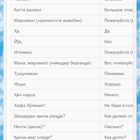
Катта рахмат.
Большое спасибо
Мархамат («рахмат»га жавобан).
Пожалуйста (в от
Ҳа.
Да.
Йўқ.
Нет.
Илтимос.
Пожалуйста (про
Мана, мархамат (нимадир берганда).
Вот, пожалуйста 
Тушунаман.
Понимаю.
Яхши.
Хорошо.
Ҳеч нарса.
Ничего.
Хафа бўлманг!
Не бери в голову
Шаҳардан қанча узоқда?
Как далеко от го
Нечта (қанча)?
Сколько?
Қанча вақт олади?
Как долго?