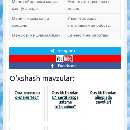
Менга ойига икки марта
Мне платят два раза в
ҳақ тўлашади.
месяц.
Менинг ишим катта
У меня хорошо
маошли.
оплачиваемая работа.
Мен ҳозир ишламаяпман.
Сейчас я не работаю.
O‘xshash mavzular:
Она тилидан
Rus tili fanidan
Rus tili fanidan
онлайн тест
C1 sertifikatga
olimpiada
ustama
savollari
to‘lanadimi?