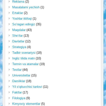
Reklama
(2)
Masalalarni yechish
(1)
Ertaklar
(2)
Yoshlar ittifoqi
(1)
So‘ragan edingiz
(35)
Maqolalar
(43)
She’rlar
(13)
Davlatlar
(12)
Strategiya
(4)
Tadbir ssenariysi
(18)
Ingliz tilida matn
(10)
Termin va atamalar
(19)
Testlar
(44)
Universitetlar
(15)
Darsliklar
(18)
Yil o‘qituvchisi tanlovi
(11)
Faktlar
(17)
Filologiya
(9)
Kimyoviy elementlar
(5)