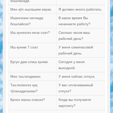
бошланади.
Мен кўп ишлашим керак.
Я должен много работать.
Ишингизни неччида
В какое время Вы
бошлайсиз?
начинаете работу?
Иш кунингиз неча соат?
Сколько часов ваш
рабочий день?
Иш куним 7 соат.
У меня семичасовой
рабочий день.
Бугун дам олиш куним.
Сегодня у меня
выходной.
Мен таътилдаман.
У меня сейчас отпуск.
Таътилингиз ҳақ
У вас оплачиваемый
тўланадиганми?
отпуск?
Қачон маош оласиз?
Когда вы получаете
зарплату?