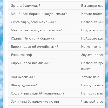
Эртага бўшмисиз?
Вы завтра своб
Мен билан боришни хоҳлайсизми?
Хотите пойти со
Сизга гид бўлсам майлими?
Позвольте мне б
Мен билан харидга борасизми?
Пойдете со мной
Юринг, чўмилгани борамиз.
Пойдемте купать
Бирон нарса еб олмайсизми?
Не хотите чего-
Яхши таклиф.
Звучит неплохо.
Бирон нарса ичамизми?
Позвольте предл
выпить.
Чой ичасизми?
Хотите чаю?
Шакар қўшайми?
Вам добавить са
Кофе ичиш вақти бўлмадимикан?
Не пора ли попи
Ўзингизни бемалол ҳис қилинг
Чувствуйте себя 