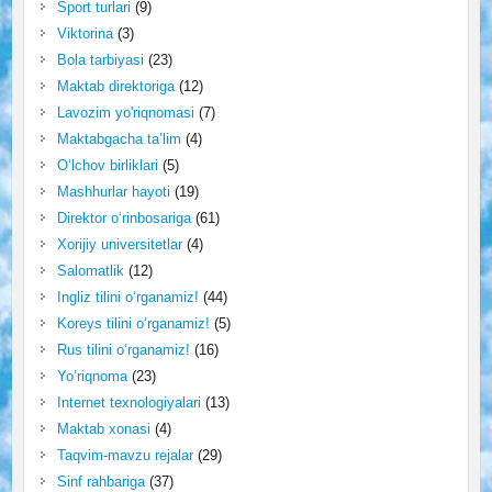
Sport turlari
(9)
Viktorina
(3)
Bola tarbiyasi
(23)
Maktab direktoriga
(12)
Lavozim yo'riqnomasi
(7)
Maktabgacha ta’lim
(4)
O‘lchov birliklari
(5)
Mashhurlar hayoti
(19)
Direktor o‘rinbosariga
(61)
Xorijiy universitetlar
(4)
Salomatlik
(12)
Ingliz tilini o‘rganamiz!
(44)
Koreys tilini o‘rganamiz!
(5)
Rus tilini o‘rganamiz!
(16)
Yo‘riqnoma
(23)
Internet texnologiyalari
(13)
Maktab xonasi
(4)
Taqvim-mavzu rejalar
(29)
Sinf rahbariga
(37)