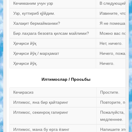
Кечикканим учун узр
В следующий ра
Узр, куттириб қўйдим.
Извините, что за
Халақит бермайманми?
Я не помешаю?
Бир лаҳзага безовта қилсам майлими?
Можно вас побес
Ҳечқиси йўқ
Нет, ничего.
Ҳечқиси йўқ / марҳамат
Ничего, пожалуй
Ҳечқиси йўқ.
Ничего.
Илтимослар / Просьбы
Кечирасиз
Простите.
Илтимос, яна бир қайтаринг
Повторите, пожа
Илтимос, секинроқ гапиринг
Пожалуйста, го
медленнее.
Илтимос, мана бу ерга ёзинг
Напишите это зд