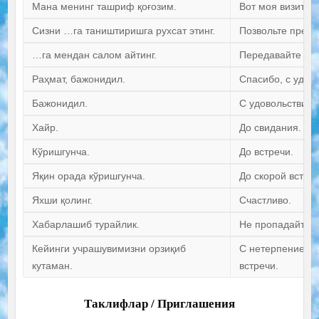
Мана менинг ташриф қоғозим.
Вот моя визитная
Сизни …га таништиришга рухсат этинг.
Позвольте предс
…га мендан салом айтинг.
Передавайте пр
Раҳмат, бажонидил.
Спасибо, с удов
Бажонидил.
С удовольствием
Хайр.
До свидания.
Кўришгунча.
До встречи.
Яқин орада кўришгунча.
До скорой встреч
Яхши қолинг.
Счастливо.
Хабарлашиб турайлик.
Не пропадайте.
Кейинги учрашувимизни орзиқиб
С нетерпением 
кутаман.
встречи.
Таклифлар / Приглашения