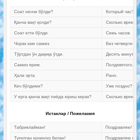
Соат неччи бўлди?
Который час?
Қанча вақт қолди?
Сколько времен
Соат етти бўлди.
Семь часов.
Чорак кам саккиз.
Без четверти во
Тўртдан ўн дақиқа ўтди.
Десять минут пя
Саккиз ярим.
Полдевятого.
Ҳали эрта.
Рано.
Кеч бўлдими?
Уже поздно?
У ерга қанча вақт пиёда юриш керак?
Сколько времен
Истаклар / Пожелания
Табриклайман!
Поздравляю!
Туғилган кунингиз билан!
Поздравляю с д