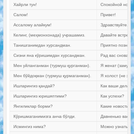
Хайрли тун!
Спокойной ночи.
Салом!
Привет!
Ассалому алайкум!
Здравствуйте.
Келинг, (меҳмонхонада) учрашамиз.
Давайте встрети
Танишганимдан хурсандман.
Приятно познако
Сизни яна кўришимдан хурсандман.
Рад вас снова ви
Мен уйланганман (турмуш қурганман).
Я женат (замуже
Мен бўйдоқман (турмуш қурмаганман).
Я холост (не зам
Ишларингиз қандай?
Как ваши дела?
Ишларингиз юришяптими?
Как успехи?
Янгиликлар борми?
Какие новости?
Кўришмаганимизга анча бўлди.
Давненько вас н
Исмингиз нима?
Можно узнать, ка