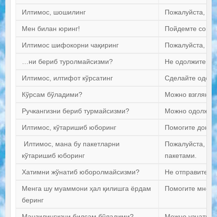
Илтимос, шошилинг
Пожалуйста, по
Мен билан юринг!
Пойдемте со мн
Илтимос шифокорни чақиринг
Пожалуйста, выз
…ни бериб туролмайсизми?
Не одолжите…?
Илтимос, илтифот кўрсатинг
Сделайте одолж
Кўрсам бўладими?
Можно взглянут
Ручкангизни бериб турмайсизми?
Можно одолжить
Илтимос, кўтаришиб юборинг
Помогите донест
Илтимос, мана бу пакетларни
Пожалуйста, по
кўтаришиб юборинг
пакетами.
Хатимни жўнатиб юборолмайсизми?
Не отправите л
Менга шу муаммони ҳал қилишга ёрдам
Помогите мне с
беринг
Манзилингизни билсам бўладими?
Можно узнать в