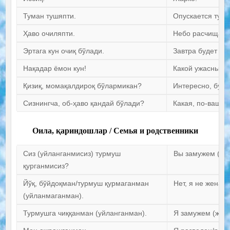
Туман тушяпти.
Опускается тума
Ҳаво очиляпти.
Небо расчищает
Эртага кун очиқ бўлади.
Завтра будет со
Нақадар ёмон кун!
Какой ужасный д
Қизиқ, момақалдироқ бўлармикан?
Интересно, буде
Сизнингча, об-ҳаво қандай бўлади?
Какая, по-вашем
Оила, қариндошлар / Семья и родственники
Сиз (уйланганмисиз) турмуш
Вы замужем (же
қурганмисиз?
Йўқ, бўйдоқман/турмуш қурмаганман
Нет, я не женат 
(уйланмаганман).
Турмушга чиққанман (уйланганман).
Я замужем (жена