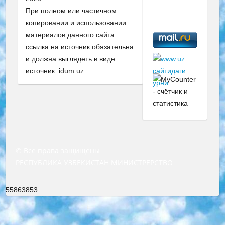
При полном или частичном
копировании и использовании
материалов данного сайта
ссылка на источник обязательна
и должна выглядеть в виде
источник: idum.uz
© Все права защищены
РЕСПУБЛИКА УЗБЕКИСТАН МИНИСТРЕРСТВО ДОШКОЛЬНОГО И ШКОЛЬНОГО ОБРАЗОВАНИЯ КОМАНДА в общеобразовательных учреждениях в 2023-2024 учебном году организация и проведение итоговой государственной аттестации обучающихся о Министра дошкольного и школьного образования Республики Узбекистан от 4 марта 2008 года (постановлением Минюста от 20 марта 2008 года № 1778 государственной регистрации) «Итоговое состояние учащихся общего среднего образования на основании положения об утверждении положения об аттестации общего среднего образования выпускной экзамен студентов в образовательных учреждениях в 2023-2024 учебном году В целях организации и прохождения аттестации приказываю: 1. Следующее: перечень предметов, по которым будет проводиться итоговая государственная аттестация и экзамен формы перевода согласно приложению 1; сертификаты международного образца, оценивающие уровень владения иностранными языками перечень согласно приложению 2; 2. Педагогический при специализированных образовательных учреждениях. научно-практический центр квалификации и международной оценки (Д.Давидова) 2024 г. До 25 марта: задания по предметам, по которым будет проводиться итоговая аттестация разработка и утверждение технических условий; итоговая аттестация на основании разработанного предметного задания разработка вопросов по предметам (устно и письменно), экзамен передача; общеобразовательные средние школы и специальные учебные заведения учащиеся выпускных классов школ и интернатов в агентской системе подготовка базы данных экзаменационных материалов и критериев оценки; перевод базы экзаменационных материалов на все языки обучения подать в Республиканский образовательный центр для изготовления; варианты экзаменов на основе разработанных контрольных материалов пусть будут поставлены задачи формирования. 3. Республиканский образовательный центр (Ш.Худайкулов) до 5 апреля 2024 года. до: база данных предоставленных экзаменационных материалов на все языки обучения перевод и экспертиза; для слепых, слабовидящих, глухих, слабослышащих и умственно отсталых детей учащиеся выпускных классов специализированных школ и школ-интернатов база данных экзаменационных материалов на всех преподаваемых языках подготовка критериев оценки; специализированные школы для умственно отсталых детей и технологии для учащихся выпускных классов школ-интернатов разработка соответствующих рекомендаций и критериев проведения ЕГЭ по естествознанию давать задания. 4. Педагогический при специализированных образовательных учреждениях. Научно-практический центр навыков и международной оценки (Д.Давидова), Республика образовательный центр (Худайкулов Ш.) итоговый государственный аттестационный экзамен ориентирован на творческое и логическое мышление при подготовке базы материалов учитывать введение заданий. 5. Следует отметить, что: сертификат государственного образца о знании общеобразовательного предмета и как минимум национальный уровень B1 по предметам на иностранных языках, указанным в Приложении 2. или международно признанный сертификат эквивалентного уровня студенты, изучающие определенный предмет, освобождаются от экзамена; по соответствующим предметам запланирована итоговая государственная аттестация за день до дня, путем жеребьевки Рабочей группой (в письменной форме по предметам, проводимым в форме) из числа сформированных вариантов выбрано 2 варианта; 2 выбранных варианта экзамена анонсированы на официальном сайте министерства и все выпускники по всей стране на основе этих вариантов проводит итоговую государственную аттестацию. 6. Государственное образование учащихся средних общеобразовательных учреждений. знания в соответствии с квалификационными требованиями, которые необходимо приобрести на основании стандартов итоговый (выпускной) контроль для 9 и 11 классов в целях тестирования Экзамены (далее – экзамены) состоят из предметов, перечисленных в приложении 1. будет сделано. 7. Экзамены пройдут с 26 мая по 15 июня 2024 г. (кроме науки физического воспитания). 8. Физическая для учащихся 9 классов общесредних образовательных учреждений. Экзамены по предмету «Образование, квалификация медицина» 1-6 мая 2024 года. сотрудники перевести под присмотр (с отклонениями в физическом или умственном развитии) специализированная школа для детей, школы-интернаты и со сколиозом школы-интернаты санаторного типа для больных детей исключены). 9. Он был слепым, слабовидящим и имел нарушения опорно-двигательного аппарата. экзамены в специализированных школах и интернатах для детей должны проводиться исходя из требований, предъявляемых к общеобразовательным учреждениям (физкультура кроме науки). 10. Специализированная школа для глухих и слабослышащих детей. и экзамены в интернатах и быть реализован в виде письменного теста по математике. 11. Специальность для умственно отсталых детей. Для 9 класса Родной язык и литературное письмо Государственный язык (язык обучения – узбекский). для неклассов) написано Математическое письмо Письменная/устная история Узбекистана Физическое воспитание практично Итоговый контроль Для 11 класса Написание родного языка и литературы (эссе) Математическое письмо Узбекский язык (обучение на узбекском языке) не посещающее общее среднее образование для учреждений)/Образовательное учреждение выбор письменный и устный Иностранный язык письменный/устный Письменная/устная история Узбекистана *По выбору студента:  Химия  Физика  Основы государственного права  География 10 бесплатных образовательных ресурсов - Мы составили подборку онлайн-проектов с интерактивными упражнениями, видеолекциями и статьями. Они помогут вам обрести новые и освежить старые знания бесплатно. 1. «ИНТУИТ» Старейшая образовательная площадка Рунета. Здесь вы найдёте сотни текстовых и видеокурсов на десятки различных тем — от программирования до психологии. Многие курсы подготовлены российскими университетами и крупными международными компаниями вроде Intel и Microsoft. Самостоятельное обучение бесплатное, но желающие могут оплатить услуги персональных наставников. 2. «Смартия» знакомит с актуальными профессиями и подсказывает, как им обучаться. Выбрав заинтересовавшую вас специальность — SMM-специалист, фотограф, веб-дизайнер или другую, — увидите список необходимых для неё умений. Чтобы вы могли освоить их самостоятельно, для каждого умения площадка отображает подборку ссылок на учебные материалы. Хотя «Смартия» ориентируется на русскоязычную аудиторию, часть контента всё же доступна только на английском. 3. «Лекторий Физтеха» Проект Московского физико-технического института (Физтеха). С его помощью вы можете смотреть онлайн серии лекций, записанные на видео в этом вузе. В числе доступных предметов — физика, биология, химия, информационные технологии и другие. К некоторым лекциям администрация ресурса прилагает готовые конспекты, которые можно скачивать в PDF-формате. 4. ITMOcourses Онлайн-площадка Санкт-Петербургского национального исследовательского университета информационных технологий, механики и оптики (ИТМО). Ресурс предоставляет свободный доступ к курсам, разработанным в этом вузе. Каталог материалов разбит на четыре категории: «Оптические системы и технологии», «Приборостроение и робототехника», «Информационные технологии» и «Биотехнологии». Курсы состоят из видеолекций, интерактивных демонстраций и заданий. 5. «КиберЛенинка» Электронная научная библиотека открытого доступа. Каталог площадки регулярно обрастает текстами статей из различных научных изданий. Сгруппированные по журналам и рубрикам публикации можно читать онлайн или скачивать целиком в PDF-формате. Проект нацелен на популяризацию науки за счёт открытого доступа к качественной информации. 6. «ПостНаука» На этом ресурсе публикуют подборки видеолекций, составленные экспертами из разных отраслей и объединённые общими темами. Среди них, к примеру, есть серии «Биоинформатика и геномика», «Культура средневековой Скандинавии» и Cinema Studies о теории кино. Каждая подборка лекций — логически связанная история, рассказанная экспертом от первого лица. Кроме того, на сайте появляются научно-образовательные статьи и тесты на разные темы. 7. «Newочём» Команда проекта «Newочём» отбирает самые интересные тексты из англоязычных СМИ и переводит те из них, за которые голосуют участники сообщества «ВКонтакте». По большей части это научно-популярные статьи. Редакторы придумывают лишь заголовки, в остальном содержание переводов соответствует оригиналам. Полные тексты можно читать прямо в социальной сети. 8. InternetUrok Онлайн-база материалов по основным дисциплинам школьной программы. Информация на сайте структурирована по классам, предметам и темам (урокам). Каждый урок состоит из видеолекций и конспектов. Есть также интерактивные тренажёры и тесты для закрепления пройденного материала. Даже если вы давно окончили школу, возможность повторить программу старших классов всегда может пригодиться. 9. Edutainme Ещё один ресурс об образовании. В отличие от Newtonew, как мне кажется, Edutainme больше ориентируется на представителей индустрии: педагогов, предпринимателей, разработчиков образовательных проектов. Но и любой, кто просто стремится к саморазвитию, найдёт на сайте много полезного и интересного для себя. Например, информацию о новых курсах и образовательных сервисах. 10. Newtonew Онлайн-медиа об образовании и обучении в широком смысле. Авторы Newtonew пишут об инструментах, заведениях, тактиках и стратегиях, которые помогают учить других и получать новые знания самостоятельно. На этой площадке вы найдёте новости, обзоры, аналитические мате
55863853