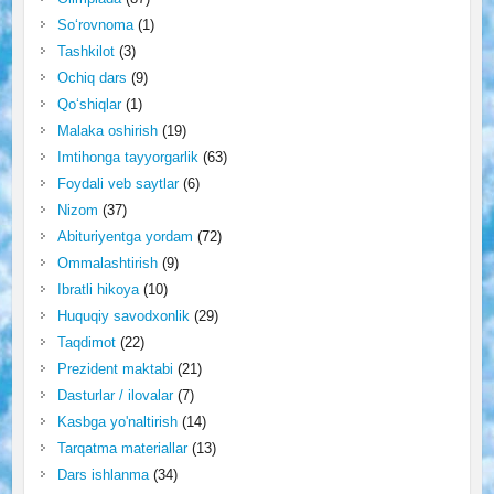
So‘rovnoma
(1)
Tashkilot
(3)
Ochiq dars
(9)
Qo‘shiqlar
(1)
Malaka oshirish
(19)
Imtihonga tayyorgarlik
(63)
Foydali veb saytlar
(6)
Nizom
(37)
Abituriyentga yordam
(72)
Ommalashtirish
(9)
Ibratli hikoya
(10)
Huquqiy savodxonlik
(29)
Taqdimot
(22)
Prezident maktabi
(21)
Dasturlar / ilovalar
(7)
Kasbga yo'naltirish
(14)
Tarqatma materiallar
(13)
Dars ishlanma
(34)