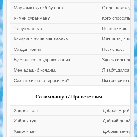
Мархамат қилиб бу ерга…
Сюда, пожалуйст
Кимни сўрайман?
Кого спросить?
Тушунмаяпман.
Не понимаю.
Кечиринг, яхши эшитмадим.
Извините, я не 
Сиздан кейин.
После вас.
Бу ерда катта ҳаракатланиш.
Здесь сильное д
Мен адашиб қолдим.
Я заблудился.
Сиз инглизча гапирасизми?
Вы говорите по-
Саломлашув / Приветствия
Хайрли тонг!
Доброе утро!
Хайрли кун!
Добрый день!
Хайрли кеч!
Добрый вечер!