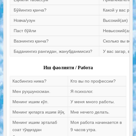
Бўйингиз қанча?
Какой у вас рост
Новча/узун
Высокий(ая)
Паст бўйли
Невысокий(ая)
Вазнингиз қанча?
Сколько вы веси
Баданингиз рангидан, жанубданмисиз?
У вас загар, вы 
Иш фаолияти / Работа
Касбингиз нима?
Кто вы по профессии?
Мен руҳшуносман.
Я психолог.
Менинг ишим кўп.
У меня много работы.
Менинг қиларга ишим йўқ.
Мне нечего делать.
Менинг ишим эрталаб
Моя работа начинается в
соат тўққиздан
9 часов утра.