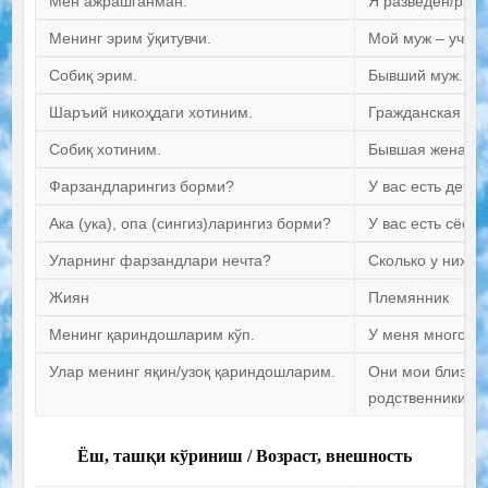
Мен ажрашганман.
Я разведен/разв
Менинг эрим ўқитувчи.
Мой муж – учите
Собиқ эрим.
Бывший муж.
Шаръий никоҳдаги хотиним.
Гражданская же
Собиқ хотиним.
Бывшая жена.
Фарзандларингиз борми?
У вас есть дети?
Ака (ука), опа (сингиз)ларингиз борми?
У вас есть сёст
Уларнинг фарзандлари нечта?
Сколько у них д
Жиян
Племянник
Менинг қариндошларим кўп.
У меня много ро
Улар менинг яқин/узоқ қариндошларим.
Они мои близки
родственники.
Ёш, ташқи кўриниш / Возраст, внешность