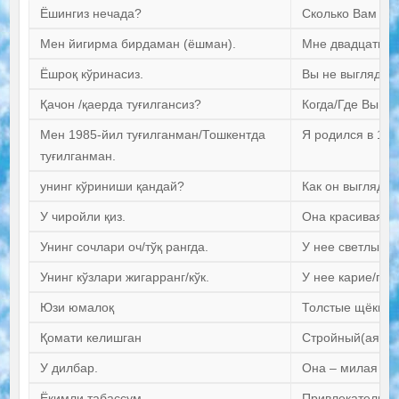
Ёшингиз нечада?
Сколько Вам ле
Мен йигирма бирдаман (ёшман).
Мне двадцать од
Ёшроқ кўринасиз.
Вы не выглядите
Қачон /қаерда туғилгансиз?
Когда/Где Вы ро
Мен 1985-йил туғилганман/Тошкентда
Я родился в 198
туғилганман.
унинг кўриниши қандай?
Как он выглядит
У чиройли қиз.
Она красивая д
Унинг сочлари оч/тўқ рангда.
У нее светлые/
Унинг кўзлари жигарранг/кўк.
У нее карие/гол
Юзи юмалоқ
Толстые щёки
Қомати келишган
Стройный(ая)
У дилбар.
Она – милая де
Ёқимли табассум
Привлекательна