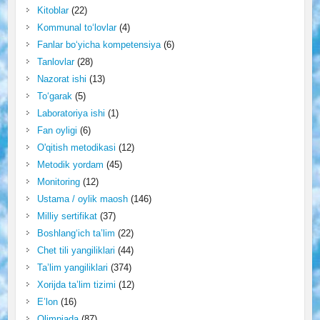
Kitoblar
(22)
Kommunal to‘lovlar
(4)
Fanlar bo‘yicha kompetensiya
(6)
Tanlovlar
(28)
Nazorat ishi
(13)
To‘garak
(5)
Laboratoriya ishi
(1)
Fan oyligi
(6)
O'qitish metodikasi
(12)
Metodik yordam
(45)
Monitoring
(12)
Ustama / oylik maosh
(146)
Milliy sertifikat
(37)
Boshlang‘ich ta’lim
(22)
Chet tili yangiliklari
(44)
Ta’lim yangiliklari
(374)
Xorijda ta’lim tizimi
(12)
E’lon
(16)
Olimpiada
(87)