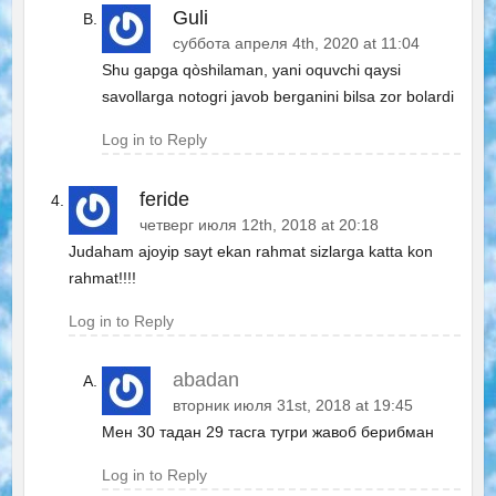
Guli
суббота апреля 4th, 2020 at 11:04
Shu gapga qòshilaman, yani oquvchi qaysi
savollarga notogri javob berganini bilsa zor bolardi
Log in to Reply
feride
четверг июля 12th, 2018 at 20:18
Judaham ajoyip sayt ekan rahmat sizlarga katta kon
rahmat!!!!
Log in to Reply
abadan
вторник июля 31st, 2018 at 19:45
Мен 30 тадан 29 тасга тугри жавоб берибман
Log in to Reply