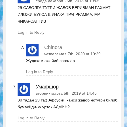
среда декабря 26th, 2018 at 19:05
29 САВОЛГА ТУГРИ ЖАВОБ БЕРИБМАН РАХМАТ
ИЛОЖИ БУЛСА ШУНАКА ПРАГРРАММАЛАР
ЧИКАРСАНГИЗ
Log in to Reply
Chinora
четверг мая 7th, 2020 at 10:29
Жудахам ажойиб саволар
Log in to Reply
Умафшор
вторник марта 5th, 2019 at 14:45
30 тадан 29 та:) Афсуски, кайси жавоб нотугри билиб
бумаейди-ку урток АДМИН?
Log in to Reply