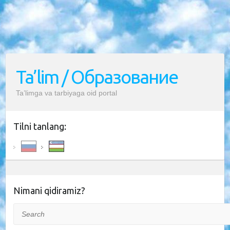
Ta’lim / Образование
Ta’limga va tarbiyaga oid portal
Tilni tanlang:
Nimani qidiramiz?
Search