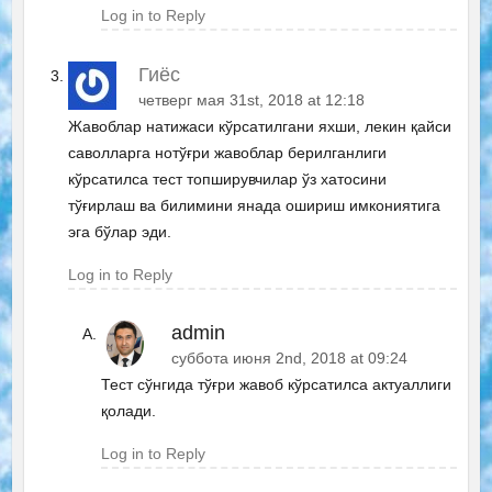
Log in to Reply
Гиёс
четверг мая 31st, 2018 at 12:18
Жавоблар натижаси кўрсатилгани яхши, лекин қайси
саволларга нотўғри жавоблар берилганлиги
кўрсатилса тест топширувчилар ўз хатосини
тўғирлаш ва билимини янада ошириш имкониятига
эга бўлар эди.
Log in to Reply
admin
суббота июня 2nd, 2018 at 09:24
Тест сўнгида тўғри жавоб кўрсатилса актуаллиги
қолади.
Log in to Reply