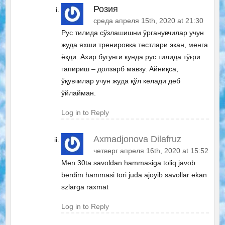
Розия
среда апреля 15th, 2020 at 21:30
Рус тилида сўзлашишни ўрганувчилар учун
жуда яхши тренировка тестлари экан, менга
ёқди. Ахир бугунги кунда рус тилида тўғри
гапириш – долзарб мавзу. Айниқса,
ўқувчилар учун жуда қўл келади деб
ўйлайман.
Log in to Reply
Axmadjonova Dilafruz
четверг апреля 16th, 2020 at 15:52
Men 30ta savoldan hammasiga toliq javob
berdim hammasi tori juda ajoyib savollar ekan
szlarga raxmat
Log in to Reply