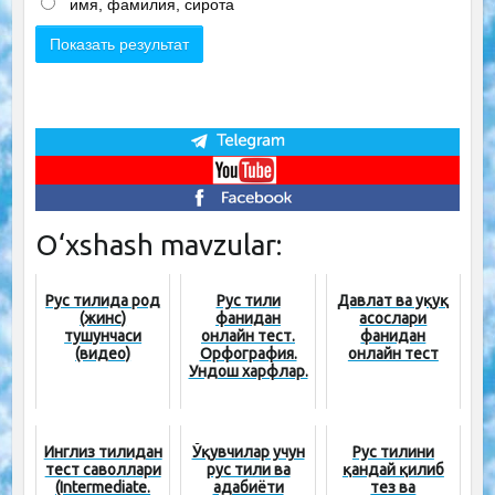
имя, фамилия, сирота
O‘xshash mavzular:
Рус тилида род
Рус тили
Давлат ва ҳуқуқ
(жинс)
фанидан
асослари
тушунчаси
онлайн тест.
фанидан
(видео)
Орфография.
онлайн тест
Ундош харфлар.
Инглиз тилидан
Ўқувчилар учун
Рус тилини
тест саволлари
рус тили ва
қандай қилиб
(Intermediate.
адабиёти
тез ва