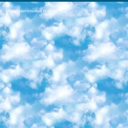
Образовательный портал
РЕСПУБЛИКА УЗБЕКИСТАН МИНИСТРЕРСТВО ДОШКОЛЬНОГО И ШКОЛЬНОГО ОБРАЗОВАНИЯ КОМАНДА в общеобразовательных учреждениях в 2023-2024 учебном году организация и проведение итоговой государственной аттестации обучающихся о Министра дошкольного и школьного образования Республики Узбекистан от 4 марта 2008 года (постановлением Минюста от 20 марта 2008 года № 1778 государственной регистрации) «Итоговое состояние учащихся общего среднего образования на основании положения об утверждении положения об аттестации общего среднего образования выпускной экзамен студентов в образовательных учреждениях в 2023-2024 учебном году В целях организации и прохождения аттестации приказываю: 1. Следующее: перечень предметов, по которым будет проводиться итоговая государственная аттестация и экзамен формы перевода согласно приложению 1; сертификаты международного образца, оценивающие уровень владения иностранными языками перечень согласно приложению 2; 2. Педагогический при специализированных образовательных учреждениях. научно-практический центр квалификации и международной оценки (Д.Давидова) 2024 г. До 25 марта: задания по предметам, по которым будет проводиться итоговая аттестация разработка и утверждение технических условий; итоговая аттестация на основании разработанного предметного задания разработка вопросов по предметам (устно и письменно), экзамен передача; общеобразовательные средние школы и специальные учебные заведения учащиеся выпускных классов школ и интернатов в агентской системе подготовка базы данных экзаменационных материалов и критериев оценки; перевод базы экзаменационных материалов на все языки обучения подать в Республиканский образовательный центр для изготовления; варианты экзаменов на основе разработанных контрольных материалов пусть будут поставлены задачи формирования. 3. Республиканский образовательный центр (Ш.Худайкулов) до 5 апреля 2024 года. до: база данных предоставленных экзаменационных материалов на все языки обучения перевод и экспертиза; для слепых, слабовидящих, глухих, слабослышащих и умственно отсталых детей учащиеся выпускных классов специализированных школ и школ-интернатов база данных экзаменационных материалов на всех преподаваемых языках подготовка критериев оценки; специализированные школы для умственно отсталых детей и технологии для учащихся выпускных классов школ-интернатов разработка соответствующих рекомендаций и критериев проведения ЕГЭ по естествознанию давать задания. 4. Педагогический при специализированных образовательных учреждениях. Научно-практический центр навыков и международной оценки (Д.Давидова), Республика образовательный центр (Худайкулов Ш.) итоговый государственный аттестационный экзамен ориентирован на творческое и логическое мышление при подготовке базы материалов учитывать введение заданий. 5. Следует отметить, что: сертификат государственного образца о знании общеобразовательного предмета и как минимум национальный уровень B1 по предметам на иностранных языках, указанным в Приложении 2. или международно признанный сертификат эквивалентного уровня студенты, изучающие определенный предмет, освобождаются от экзамена; по соответствующим предметам запланирована итоговая государственная аттестация за день до дня, путем жеребьевки Рабочей группой (в письменной форме по предметам, проводимым в форме) из числа сформированных вариантов выбрано 2 варианта; 2 выбранных варианта экзамена анонсированы на официальном сайте министерства и все выпускники по всей стране на основе этих вариантов проводит итоговую государственную аттестацию. 6. Государственное образование учащихся средних общеобразовательных учреждений. знания в соответствии с квалификационными требованиями, которые необходимо приобрести на основании стандартов итоговый (выпускной) контроль для 9 и 11 классов в целях тестирования Экзамены (далее – экзамены) состоят из предметов, перечисленных в приложении 1. будет сделано. 7. Экзамены пройдут с 26 мая по 15 июня 2024 г. (кроме науки физического воспитания). 8. Физическая для учащихся 9 классов общесредних образовательных учреждений. Экзамены по предмету «Образование, квалификация медицина» 1-6 мая 2024 года. сотрудники перевести под присмотр (с отклонениями в физическом или умственном развитии) специализированная школа для детей, школы-интернаты и со сколиозом школы-интернаты санаторного типа для больных детей исключены). 9. Он был слепым, слабовидящим и имел нарушения опорно-двигательного аппарата. экзамены в специализированных школах и интернатах для детей должны проводиться исходя из требований, предъявляемых к общеобразовательным учреждениям (физкультура кроме науки). 10. Специализированная школа для глухих и слабослышащих детей. и экзамены в интернатах и быть реализован в виде письменного теста по математике. 11. Специальность для умственно отсталых детей. Для 9 класса Родной язык и литературное письмо Государственный язык (язык обучения – узбекский). для неклассов) написано Математическое письмо Письменная/устная история Узбекистана Физическое воспитание практично Итоговый контроль Для 11 класса Написание родного языка и литературы (эссе) Математическое письмо Узбекский язык (обучение на узбекском языке) не посещающее общее среднее образование для учреждений)/Образовательное учреждение выбор письменный и устный Иностранный язык письменный/устный Письменная/устная история Узбекистана *По выбору студента:  Химия  Физика  Основы государственного права  География 10 бесплатных образовательных ресурсов - Мы составили подборку онлайн-проектов с интерактивными упражнениями, видеолекциями и статьями. Они помогут вам обрести новые и освежить старые знания бесплатно. 1. «ИНТУИТ» Старейшая образовательная площадка Рунета. Здесь вы найдёте сотни текстовых и видеокурсов на десятки различных тем — от программирования до психологии. Многие курсы подготовлены российскими университетами и крупными международными компаниями вроде Intel и Microsoft. Самостоятельное обучение бесплатное, но желающие могут оплатить услуги персональных наставников. 2. «Смартия» знакомит с актуальными профессиями и подсказывает, как им обучаться. Выбрав заинтересовавшую вас специальность — SMM-специалист, фотограф, веб-дизайнер или другую, — увидите список необходимых для неё умений. Чтобы вы могли освоить их самостоятельно, для каждого умения площадка отображает подборку ссылок на учебные материалы. Хотя «Смартия» ориентируется на русскоязычную аудиторию, часть контента всё же доступна только на английском. 3. «Лекторий Физтеха» Проект Московского физико-технического института (Физтеха). С его помощью вы можете смотреть онлайн серии лекций, записанные на видео в этом вузе. В числе доступных предметов — физика, биология, химия, информационные технологии и другие. К некоторым лекциям администрация ресурса прилагает готовые конспекты, которые можно скачивать в PDF-формате. 4. ITMOcourses Онлайн-площадка Санкт-Петербургского национального исследовательского университета информационных технологий, механики и оптики (ИТМО). Ресурс предоставляет свободный доступ к курсам, разработанным в этом вузе. Каталог материалов разбит на четыре категории: «Оптические системы и технологии», «Приборостроение и робототехника», «Информационные технологии» и «Биотехнологии». Курсы состоят из видеолекций, интерактивных демонстраций и заданий. 5. «КиберЛенинка» Электронная научная библиотека открытого доступа. Каталог площадки регулярно обрастает текстами статей из различных научных изданий. Сгруппированные по журналам и рубрикам публикации можно читать онлайн или скачивать целиком в PDF-формате. Проект нацелен на популяризацию науки за счёт открытого доступа к качественной информации. 6. «ПостНаука» На этом ресурсе публикуют подборки видеолекций, составленные экспертами из разных отраслей и объединённые общими темами. Среди них, к примеру, есть серии «Биоинформатика и геномика», «Культура средневековой Скандинавии» и Cinema Studies о теории кино. Каждая подборка лекций — логически связанная история, рассказанная экспертом от первого лица. Кроме того, на сайте появляются научно-образовательные статьи и тесты на разные темы. 7. «Newочём» Команда проекта «Newочём» отбирает самые интересные тексты из англоязычных СМИ и переводит те из них, за которые голосуют участники сообщества «ВКонтакте». По большей части это научно-популярные статьи. Редакторы придумывают лишь заголовки, в остальном содержание переводов соответствует оригиналам. Полные тексты можно читать прямо в социальной сети. 8. InternetUrok Онлайн-база материалов по основным дисциплинам школьной программы. Информация на сайте структурирована по классам, предметам и темам (урокам). Каждый урок состоит из видеолекций и конспектов. Есть также интерактивные тренажёры и тесты для закрепления пройденного материала. Даже если вы давно окончили школу, возможность повторить программу старших классов всегда может пригодиться. 9. Edutainme Ещё один ресурс об образовании. В отличие от Newtonew, как мне кажется, Edutainme больше ориентируется на представителей индустрии: педагогов, предпринимателей, разработчиков образовательных проектов. Но и любой, кто просто стремится к саморазвитию, найдёт на сайте много полезного и интересного для себя. Например, информацию о новых курсах и образовательных сервисах. 10. Newtonew Онлайн-медиа об образовании и обучении в широком смысле. Авторы Newtonew пишут об инструментах, заведениях, тактиках и стратегиях, которые помогают учить других и получать новые знания самостоятельно. На этой площадке вы найдёте новости, обзоры, аналитические мат