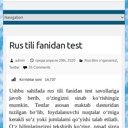
Rus tili fanidan test
admin
среда апреля 29th, 2020
Rus tilini o‘rganamiz!
,
Testlar
35 Comments
Ko‘rishlar soni
14,737
Ushbu sahifada rus tili fanidan test savollariga
javob berib, o‘zingizni sinab ko‘rishingiz
mumkin. Testlar asosan maktab dasturidan
tuzilgan bo‘lib, foydalanuvchi nuqtalar o‘rniga
kerakli so‘z yoki jumlalarni qo‘yishi talab etiladi.
O‘z bilimlaringizni tekshirib ko‘ring, omad sizga