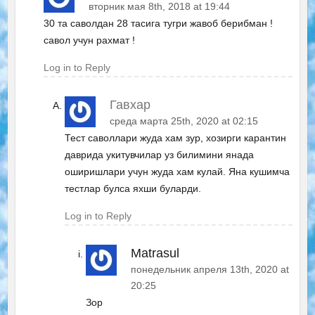
вторник мая 8th, 2018 at 19:44
30 та саволдан 28 тасига тугри жавоб берибман !
савол учун рахмат !
Log in to Reply
Гавхар
среда марта 25th, 2020 at 02:15
Тест саволлари жуда хам зур, хозирги карантин
даврида укитувчилар уз билимини янада
оширишлари учун жуда хам кулай. Яна кушимча
тестлар булса яхши буларди.
Log in to Reply
Matrasul
понедельник апреля 13th, 2020 at
20:25
Зор