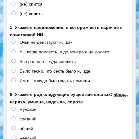
(не) спится
(не) волить
5. Укажите предложение, в котором есть наречие с
приставкой НИ.
Очки не действуют н…как
Н…когда присесть, а до вечера еще далеко
Все равно н…куда спешить
Было тесно, что сесть было н…где
Им н…откуда было ждать помощи
6. Укажите род следующих существительных:
ябеда,
неряха, умница, надежда, сирота
.
мужской
средний
общий
женский