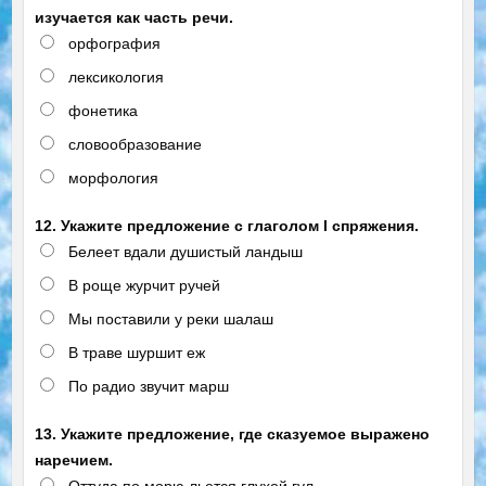
изучается как часть речи.
орфография
лексикология
фонетика
словообразование
морфология
12. Укажите предложение с глаголом I спряжения.
Белеет вдали душистый ландыш
В роще журчит ручей
Мы поставили у реки шалаш
В траве шуршит еж
По радио звучит марш
13. Укажите предложение, где сказуемое выражено
наречием.
Оттуда по морю льется глухой гул