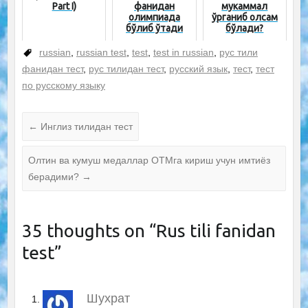
Рart I)
фанидан
мукаммал
олимпиада
ўрганиб олсам
бўлиб ўтади
бўлади?
russian
,
russian test
,
test
,
test in russian
,
рус тили
фанидан тест
,
рус тилидан тест
,
русский язык
,
тест
,
тест
по русскому языку
←
Инглиз тилидан тест
Олтин ва кумуш медаллар ОТМга кириш учун имтиёз
берадими?
→
35 thoughts on “
Rus tili fanidan
test
”
Шухрат