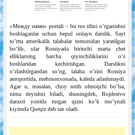
«Между нами» portali – bu rus tilini o’rganishni
boshlaganlar uchun bepul onlayn darslik. Sayt
to’rtta amerikalik talabalar tomonidan yaratilgan
bo’lib, ular Rossiyada birinchi marta chet
elliklarning barcha qiyinchiliklarini o’z
boshlaridan kechirishgan. Darslikni
o’zlashtirgandan so’ng, talaba o’zini Rossiya
aeroportida, mehmonxonada, kafeda adashmaydi.
Agar u, masalan, choy sotib olmoqchi bo’lsa,
nima deyishni biladi, shuningdek, Rojdestvo
daraxti yonida turgan qizni ko’k mo’ynali
kiyimda Qorqiz deb tan oladi.