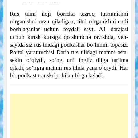
Rus tilini iloji boricha tezroq tushunishni
o’rganishni orzu qiladigan, tilni o’rganishni endi
boshlaganlar uchun foydali sayt. A1 darajasi
uchun kirish kursiga qo’shimcha ravishda, veb-
saytda siz rus tilidagi podkastlar bo’limini topasiz.
Portal yaratuvchisi Daria rus tilidagi matnni asta-
sekin o‘qiydi, so‘ng uni ingliz tiliga tarjima
qiladi, so‘ngra matnni rus tilida yana o‘qiydi. Har
bir podkast transkript bilan birga keladi.