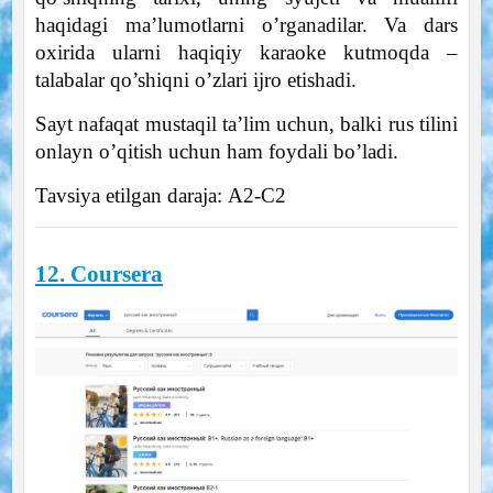
haqidagi ma’lumotlarni o’rganadilar. Va dars
oxirida ularni haqiqiy karaoke kutmoqda –
talabalar qo’shiqni o’zlari ijro etishadi.
Sayt nafaqat mustaqil ta’lim uchun, balki rus tilini
onlayn o’qitish uchun ham foydali bo’ladi.
Tavsiya etilgan daraja: А2-С2
12. Coursera