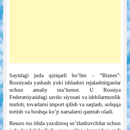
Saytdagi juda qiziqarli bo’lim – “Biznes”:
Rossiyada yashash yoki ishlashni rejalashtirganlar
uchun amaliy ma’lumot. U Rossiya
Federatsiyasidagi savdo siyosati va ishbilarmonlik
muhiti, tovarlarni import qilish va saqlash, soliqqa
tortish va boshqa ko’p narsalarni qamrab oladi.
Resurs rus tilida yaxshiroq so’zlashuvchilar uchun