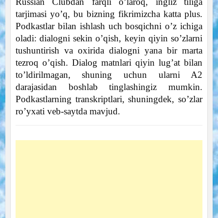
Russian Clubdan farqli o’laroq, ingliz tiliga
tarjimasi yo’q, bu bizning fikrimizcha katta plus.
Podkastlar bilan ishlash uch bosqichni o’z ichiga
oladi: dialogni sekin o’qish, keyin qiyin so’zlarni
tushuntirish va oxirida dialogni yana bir marta
tezroq o’qish. Dialog matnlari qiyin lug’at bilan
to’ldirilmagan, shuning uchun ularni A2
darajasidan boshlab tinglashingiz mumkin.
Podkastlarning transkriptlari, shuningdek, so’zlar
ro’yxati veb-saytda mavjud.