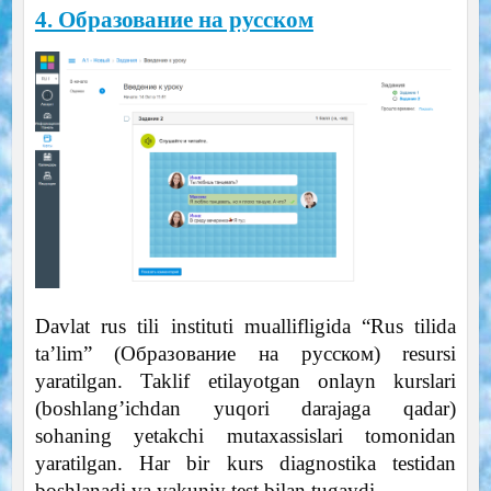
4. Образование на русском
Davlat rus tili instituti muallifligida “Rus tilida
ta’lim” (Образование на русском) resursi
yaratilgan. Taklif etilayotgan onlayn kurslari
(boshlang’ichdan yuqori darajaga qadar)
sohaning yetakchi mutaxassislari tomonidan
yaratilgan. Har bir kurs diagnostika testidan
boshlanadi va yakuniy test bilan tugaydi.