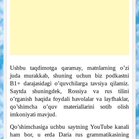
Ushbu taqdimotga qaramay, matnlarning o’zi
juda murakkab, shuning uchun biz podkastni
B1+ darajasidagi o’quvchilarga tavsiya qilamiz.
Saytda shuningdek, Rossiya va rus tilini
o’rganish haqida foydali havolalar va layfhaklar,
qo’shimcha o’quv materiallarini sotib olish
imkoniyati mavjud.
Qo’shimchasiga uchbu saytning YouTube kanali
ham bor, u erda Daria rus grammatikasining