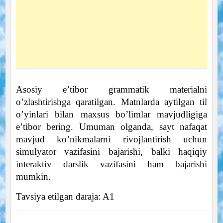
Asosiy e’tibor grammatik materialni
o’zlashtirishga qaratilgan. Matnlarda aytilgan til
o’yinlari bilan maxsus bo’limlar mavjudligiga
e’tibor bering. Umuman olganda, sayt nafaqat
mavjud ko’nikmalarni rivojlantirish uchun
simulyator vazifasini bajarishi, balki haqiqiy
interaktiv darslik vazifasini ham bajarishi
mumkin.
Tavsiya etilgan daraja: A1