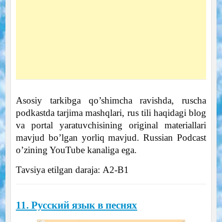
Asosiy tarkibga qo’shimcha ravishda, ruscha
podkastda tarjima mashqlari, rus tili haqidagi blog
va portal yaratuvchisining original materiallari
mavjud bo’lgan yorliq mavjud. Russian Podcast
o’zining YouTube kanaliga ega.
Tavsiya etilgan daraja: А2-B1
11. Русский язык в песнях