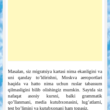
Masalan, siz migratsiya kartasi nima ekanligini va
uni qanday to’ldirishni, Moskva aeroportlari
haqida va hatto nima uchun ruslar tabassum
qilmasligini bilib olishingiz mumkin. Saytda siz
nafaqat asosiy kursni, balki grammatik
qo’llanmani, media kutubxonasini, lug’atlarni,
test bo’limini va kutubxonani ham topasiz.