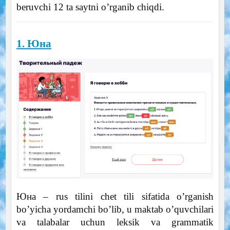
beruvchi 12 ta saytni o’rganib chiqdi.
1. Юна
Юна – rus tilini chet tili sifatida o’rganish
bo’yicha yordamchi bo’lib, u maktab o’quvchilari
va talabalar uchun leksik va grammatik