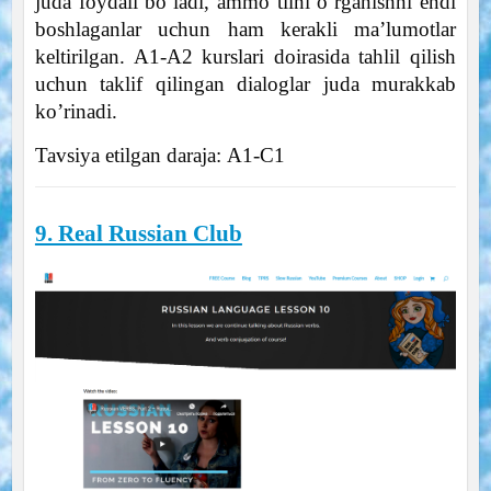
juda foydali bo’ladi, ammo tilni o’rganishni endi
boshlaganlar uchun ham kerakli ma’lumotlar
keltirilgan. A1-A2 kurslari doirasida tahlil qilish
uchun taklif qilingan dialoglar juda murakkab
ko’rinadi.
Tavsiya etilgan daraja: А1-С1
9. Real Russian Club