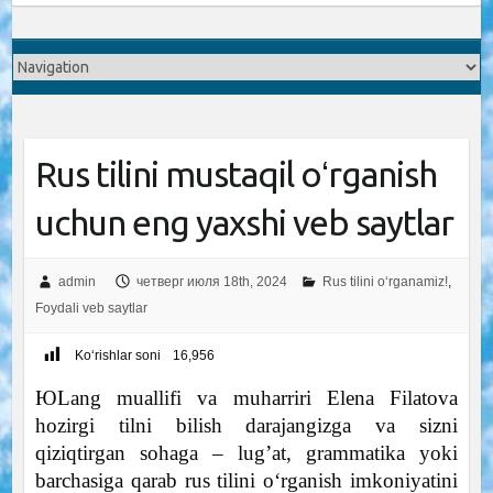
Rus tilini mustaqil oʻrganish
uchun eng yaxshi veb saytlar
admin
четверг июля 18th, 2024
Rus tilini o‘rganamiz!
,
Foydali veb saytlar
Ko‘rishlar soni
16,956
ЮLang muallifi va muharriri Elena Filatova
hozirgi tilni bilish darajangizga va sizni
qiziqtirgan sohaga – lug’at, grammatika yoki
barchasiga qarab rus tilini oʻrganish imkoniyatini