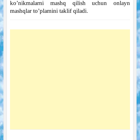
ko’nikmalarni mashq qilish uchun onlayn
mashqlar to’plamini taklif qiladi.