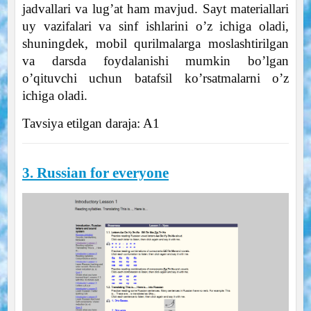
jadvallari va lug’at ham mavjud. Sayt materiallari
uy vazifalari va sinf ishlarini o’z ichiga oladi,
shuningdek, mobil qurilmalarga moslashtirilgan
va darsda foydalanishi mumkin bo’lgan
o’qituvchi uchun batafsil ko’rsatmalarni o’z
ichiga oladi.
Tavsiya etilgan daraja: A1
3. Russian for everyone