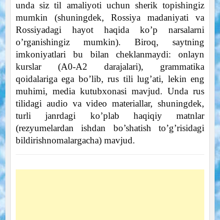
unda siz til amaliyoti uchun sherik topishingiz
mumkin (shuningdek, Rossiya madaniyati va
Rossiyadagi hayot haqida ko’p narsalarni
o’rganishingiz mumkin). Biroq, saytning
imkoniyatlari bu bilan cheklanmaydi: onlayn
kurslar (A0-A2 darajalari), grammatika
qoidalariga ega bo’lib, rus tili lug’ati, lekin eng
muhimi, media kutubxonasi mavjud. Unda rus
tilidagi audio va video materiallar, shuningdek,
turli janrdagi ko’plab haqiqiy matnlar
(rezyumelardan ishdan bo’shatish to’g’risidagi
bildirishnomalargacha) mavjud.