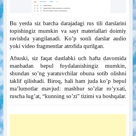
Bu yerda siz barcha darajadagi rus tili darslarini
topishingiz mumkin va sayt materiallari doimiy
ravishda yangilanadi. Ko’p sonli darslar audio
yoki video fragmentlar atrofida qurilgan.
Afsuski, siz faqat dastlabki uch hafta davomida
manbadan bepul foydalanishingiz mumkin,
shundan so’ng yaratuvchilar obuna sotib olishni
taklif qilishadi. Biroq, hali ham juda ko’p bepul
ma’lumotlar mavjud: mashhur so’zlar ro’yxati,
ruscha lug’at, “kunning so’zi” tizimi va boshqalar.