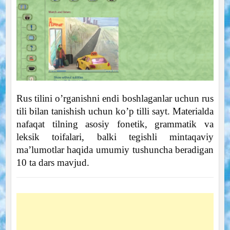
Rus tilini o’rganishni endi boshlaganlar uchun rus
tili bilan tanishish uchun ko’p tilli sayt. Materialda
nafaqat tilning asosiy fonetik, grammatik va
leksik toifalari, balki tegishli mintaqaviy
ma’lumotlar haqida umumiy tushuncha beradigan
10 ta dars mavjud.