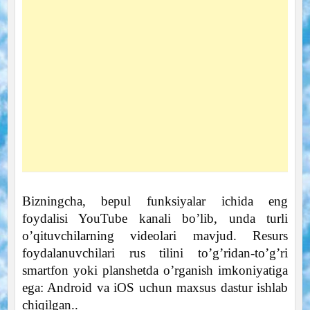
Bizningcha, bepul funksiyalar ichida eng
foydalisi YouTube kanali bo’lib, unda turli
o’qituvchilarning videolari mavjud. Resurs
foydalanuvchilari rus tilini to’g’ridan-to’g’ri
smartfon yoki planshetda o’rganish imkoniyatiga
ega: Android va iOS uchun maxsus dastur ishlab
chiqilgan..