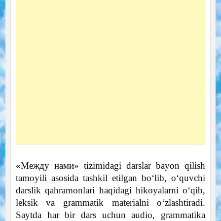
«Между нами» tizimidagi darslar bayon qilish
tamoyili asosida tashkil etilgan bo‘lib, o‘quvchi
darslik qahramonlari haqidagi hikoyalarni o‘qib,
leksik va grammatik materialni o‘zlashtiradi.
Saytda har bir dars uchun audio, grammatika