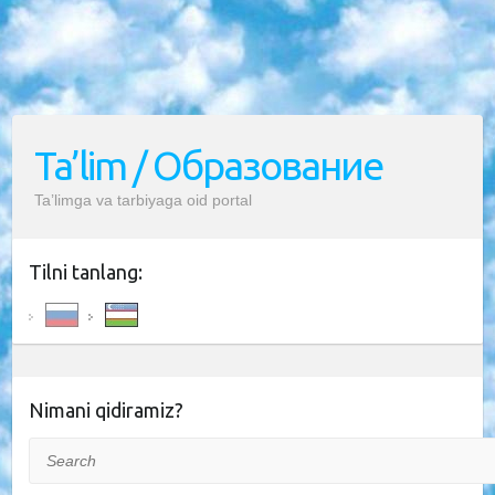
Ta’lim / Образование
Ta’limga va tarbiyaga oid portal
Tilni tanlang:
Nimani qidiramiz?
Search