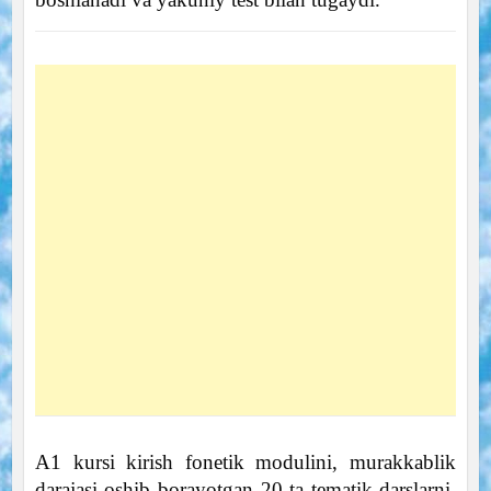
A1 kursi kirish fonetik modulini, murakkablik
darajasi oshib borayotgan 20 ta tematik darslarni,