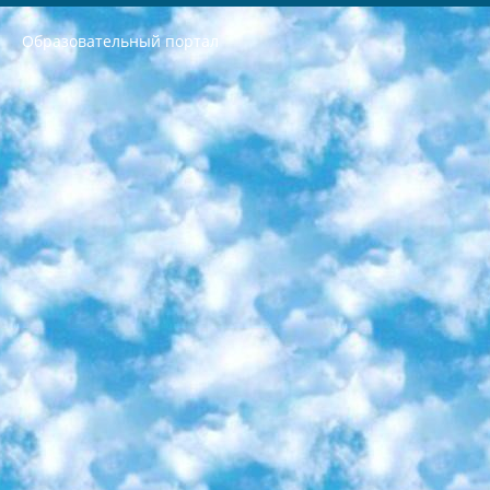
Образовательный портал
РЕСПУБЛИКА УЗБЕКИСТАН МИНИСТРЕРСТВО ДОШКОЛЬНОГО И ШКОЛЬНОГО ОБРАЗОВАНИЯ КОМАНДА в общеобразовательных учреждениях в 2023-2024 учебном году организация и проведение итоговой государственной аттестации обучающихся о Министра дошкольного и школьного образования Республики Узбекистан от 4 марта 2008 года (постановлением Минюста от 20 марта 2008 года № 1778 государственной регистрации) «Итоговое состояние учащихся общего среднего образования на основании положения об утверждении положения об аттестации общего среднего образования выпускной экзамен студентов в образовательных учреждениях в 2023-2024 учебном году В целях организации и прохождения аттестации приказываю: 1. Следующее: перечень предметов, по которым будет проводиться итоговая государственная аттестация и экзамен формы перевода согласно приложению 1; сертификаты международного образца, оценивающие уровень владения иностранными языками перечень согласно приложению 2; 2. Педагогический при специализированных образовательных учреждениях. научно-практический центр квалификации и международной оценки (Д.Давидова) 2024 г. До 25 марта: задания по предметам, по которым будет проводиться итоговая аттестация разработка и утверждение технических условий; итоговая аттестация на основании разработанного предметного задания разработка вопросов по предметам (устно и письменно), экзамен передача; общеобразовательные средние школы и специальные учебные заведения учащиеся выпускных классов школ и интернатов в агентской системе подготовка базы данных экзаменационных материалов и критериев оценки; перевод базы экзаменационных материалов на все языки обучения подать в Республиканский образовательный центр для изготовления; варианты экзаменов на основе разработанных контрольных материалов пусть будут поставлены задачи формирования. 3. Республиканский образовательный центр (Ш.Худайкулов) до 5 апреля 2024 года. до: база данных предоставленных экзаменационных материалов на все языки обучения перевод и экспертиза; для слепых, слабовидящих, глухих, слабослышащих и умственно отсталых детей учащиеся выпускных классов специализированных школ и школ-интернатов база данных экзаменационных материалов на всех преподаваемых языках подготовка критериев оценки; специализированные школы для умственно отсталых детей и технологии для учащихся выпускных классов школ-интернатов разработка соответствующих рекомендаций и критериев проведения ЕГЭ по естествознанию давать задания. 4. Педагогический при специализированных образовательных учреждениях. Научно-практический центр навыков и международной оценки (Д.Давидова), Республика образовательный центр (Худайкулов Ш.) итоговый государственный аттестационный экзамен ориентирован на творческое и логическое мышление при подготовке базы материалов учитывать введение заданий. 5. Следует отметить, что: сертификат государственного образца о знании общеобразовательного предмета и как минимум национальный уровень B1 по предметам на иностранных языках, указанным в Приложении 2. или международно признанный сертификат эквивалентного уровня студенты, изучающие определенный предмет, освобождаются от экзамена; по соответствующим предметам запланирована итоговая государственная аттестация за день до дня, путем жеребьевки Рабочей группой (в письменной форме по предметам, проводимым в форме) из числа сформированных вариантов выбрано 2 варианта; 2 выбранных варианта экзамена анонсированы на официальном сайте министерства и все выпускники по всей стране на основе этих вариантов проводит итоговую государственную аттестацию. 6. Государственное образование учащихся средних общеобразовательных учреждений. знания в соответствии с квалификационными требованиями, которые необходимо приобрести на основании стандартов итоговый (выпускной) контроль для 9 и 11 классов в целях тестирования Экзамены (далее – экзамены) состоят из предметов, перечисленных в приложении 1. будет сделано. 7. Экзамены пройдут с 26 мая по 15 июня 2024 г. (кроме науки физического воспитания). 8. Физическая для учащихся 9 классов общесредних образовательных учреждений. Экзамены по предмету «Образование, квалификация медицина» 1-6 мая 2024 года. сотрудники перевести под присмотр (с отклонениями в физическом или умственном развитии) специализированная школа для детей, школы-интернаты и со сколиозом школы-интернаты санаторного типа для больных детей исключены). 9. Он был слепым, слабовидящим и имел нарушения опорно-двигательного аппарата. экзамены в специализированных школах и интернатах для детей должны проводиться исходя из требований, предъявляемых к общеобразовательным учреждениям (физкультура кроме науки). 10. Специализированная школа для глухих и слабослышащих детей. и экзамены в интернатах и быть реализован в виде письменного теста по математике. 11. Специальность для умственно отсталых детей. Для 9 класса Родной язык и литературное письмо Государственный язык (язык обучения – узбекский). для неклассов) написано Математическое письмо Письменная/устная история Узбекистана Физическое воспитание практично Итоговый контроль Для 11 класса Написание родного языка и литературы (эссе) Математическое письмо Узбекский язык (обучение на узбекском языке) не посещающее общее среднее образование для учреждений)/Образовательное учреждение выбор письменный и устный Иностранный язык письменный/устный Письменная/устная история Узбекистана *По выбору студента:  Химия  Физика  Основы государственного права  География 10 бесплатных образовательных ресурсов - Мы составили подборку онлайн-проектов с интерактивными упражнениями, видеолекциями и статьями. Они помогут вам обрести новые и освежить старые знания бесплатно. 1. «ИНТУИТ» Старейшая образовательная площадка Рунета. Здесь вы найдёте сотни текстовых и видеокурсов на десятки различных тем — от программирования до психологии. Многие курсы подготовлены российскими университетами и крупными международными компаниями вроде Intel и Microsoft. Самостоятельное обучение бесплатное, но желающие могут оплатить услуги персональных наставников. 2. «Смартия» знакомит с актуальными профессиями и подсказывает, как им обучаться. Выбрав заинтересовавшую вас специальность — SMM-специалист, фотограф, веб-дизайнер или другую, — увидите список необходимых для неё умений. Чтобы вы могли освоить их самостоятельно, для каждого умения площадка отображает подборку ссылок на учебные материалы. Хотя «Смартия» ориентируется на русскоязычную аудиторию, часть контента всё же доступна только на английском. 3. «Лекторий Физтеха» Проект Московского физико-технического института (Физтеха). С его помощью вы можете смотреть онлайн серии лекций, записанные на видео в этом вузе. В числе доступных предметов — физика, биология, химия, информационные технологии и другие. К некоторым лекциям администрация ресурса прилагает готовые конспекты, которые можно скачивать в PDF-формате. 4. ITMOcourses Онлайн-площадка Санкт-Петербургского национального исследовательского университета информационных технологий, механики и оптики (ИТМО). Ресурс предоставляет свободный доступ к курсам, разработанным в этом вузе. Каталог материалов разбит на четыре категории: «Оптические системы и технологии», «Приборостроение и робототехника», «Информационные технологии» и «Биотехнологии». Курсы состоят из видеолекций, интерактивных демонстраций и заданий. 5. «КиберЛенинка» Электронная научная библиотека открытого доступа. Каталог площадки регулярно обрастает текстами статей из различных научных изданий. Сгруппированные по журналам и рубрикам публикации можно читать онлайн или скачивать целиком в PDF-формате. Проект нацелен на популяризацию науки за счёт открытого доступа к качественной информации. 6. «ПостНаука» На этом ресурсе публикуют подборки видеолекций, составленные экспертами из разных отраслей и объединённые общими темами. Среди них, к примеру, есть серии «Биоинформатика и геномика», «Культура средневековой Скандинавии» и Cinema Studies о теории кино. Каждая подборка лекций — логически связанная история, рассказанная экспертом от первого лица. Кроме того, на сайте появляются научно-образовательные статьи и тесты на разные темы. 7. «Newочём» Команда проекта «Newочём» отбирает самые интересные тексты из англоязычных СМИ и переводит те из них, за которые голосуют участники сообщества «ВКонтакте». По большей части это научно-популярные статьи. Редакторы придумывают лишь заголовки, в остальном содержание переводов соответствует оригиналам. Полные тексты можно читать прямо в социальной сети. 8. InternetUrok Онлайн-база материалов по основным дисциплинам школьной программы. Информация на сайте структурирована по классам, предметам и темам (урокам). Каждый урок состоит из видеолекций и конспектов. Есть также интерактивные тренажёры и тесты для закрепления пройденного материала. Даже если вы давно окончили школу, возможность повторить программу старших классов всегда может пригодиться. 9. Edutainme Ещё один ресурс об образовании. В отличие от Newtonew, как мне кажется, Edutainme больше ориентируется на представителей индустрии: педагогов, предпринимателей, разработчиков образовательных проектов. Но и любой, кто просто стремится к саморазвитию, найдёт на сайте много полезного и интересного для себя. Например, информацию о новых курсах и образовательных сервисах. 10. Newtonew Онлайн-медиа об образовании и обучении в широком смысле. Авторы Newtonew пишут об инструментах, заведениях, тактиках и стратегиях, которые помогают учить других и получать новые знания самостоятельно. На этой площадке вы найдёте новости, обзоры, аналитические мат