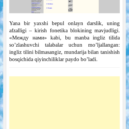
Yana bir yaxshi bepul onlayn darslik, uning
afzalligi – kirish fonetika blokining mavjudligi.
«Между нами» kabi, bu manba ingliz tilida
so’zlashuvchi talabalar uchun mo’ljallangan:
ingliz tilini bilmasangiz, mundarija bilan tanishish
bosqichida qiyinchiliklar paydo bo’ladi.