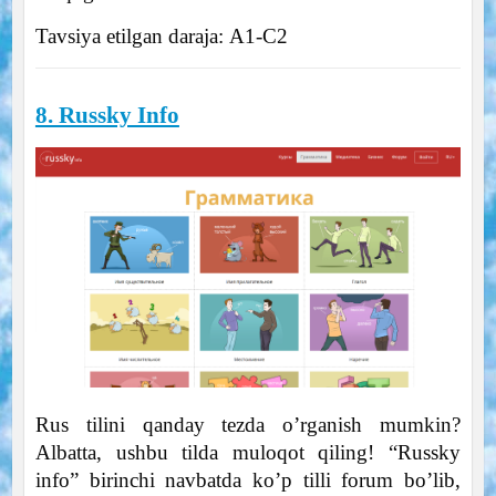
Tavsiya etilgan daraja: А1-С2
8. Russky Info
Rus tilini qanday tezda o’rganish mumkin?
Albatta, ushbu tilda muloqot qiling! “Russky
info” birinchi navbatda ko’p tilli forum bo’lib,