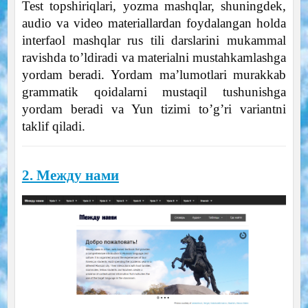
Test topshiriqlari, yozma mashqlar, shuningdek,
audio va video materiallardan foydalangan holda
interfaol mashqlar rus tili darslarini mukammal
ravishda to’ldiradi va materialni mustahkamlashga
yordam beradi. Yordam ma’lumotlari murakkab
grammatik qoidalarni mustaqil tushunishga
yordam beradi va Yun tizimi to’g’ri variantni
taklif qiladi.
2. Между нами