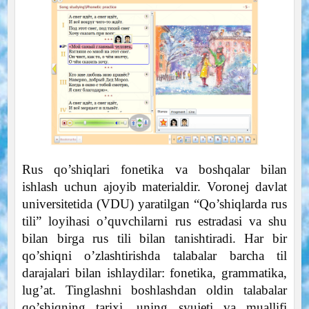
Rus qo’shiqlari fonetika va boshqalar bilan
ishlash uchun ajoyib materialdir. Voronej davlat
universitetida (VDU) yaratilgan “Qo’shiqlarda rus
tili” loyihasi o’quvchilarni rus estradasi va shu
bilan birga rus tili bilan tanishtiradi. Har bir
qo’shiqni o’zlashtirishda talabalar barcha til
darajalari bilan ishlaydilar: fonetika, grammatika,
lug’at. Tinglashni boshlashdan oldin talabalar
qo’shiqning tarixi, uning syujeti va muallifi