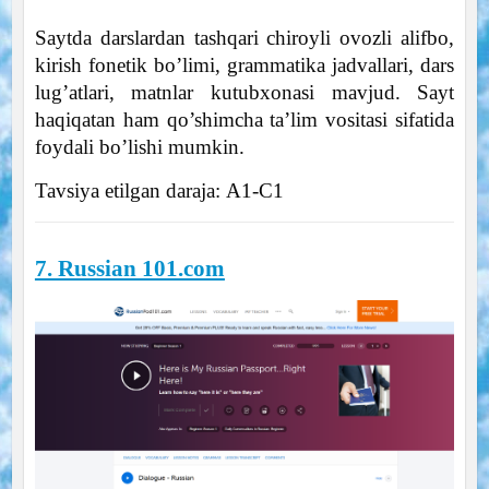
Saytda darslardan tashqari chiroyli ovozli alifbo,
kirish fonetik bo’limi, grammatika jadvallari, dars
lug’atlari, matnlar kutubxonasi mavjud. Sayt
haqiqatan ham qo’shimcha ta’lim vositasi sifatida
foydali bo’lishi mumkin.
Tavsiya etilgan daraja: А1-С1
7. Russian 101.com