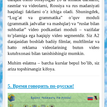
rasmlar va videolarni, Rossiya va rus madaniyati
haqidagi faktlarni o’z ichiga oladi. Shuningdek,
“Lug’at va grammatika” o’quv moduli
(grammatik jadvallar va mashqlar) va “ruslar bilan
suhbatlar” video podkastlari moduli – vazifalar
to’plamiga ega haqiqiy video segmentdir. Siz A2
darajasidan boshlab badiiy filmlar, multfilmlar va
hatto reklama videolarining butun video
kutubxonasi bilan tanishishingiz mumkin.
Muhim eslatma – barcha kurslar bepul bo’lib, siz
ariza topshirsangiz kifoya.
5. Время говорить по-русски!