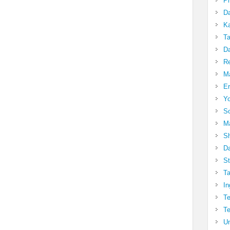
Pr
Da
Ka
Ta
Da
R
Ma
Er
Yo
So
Ma
Sh
Da
St
Ta
In
Te
Te
Un