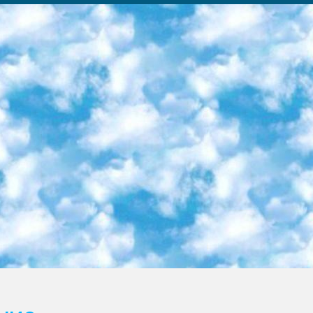
ка образовательный центр (Худайкулов Ш.) итоговый государственный аттестационный экзамен ориентирован на творческое и логическое мышление при подготовке базы материалов учитывать введение заданий. 5. Следует отметить, что: сертификат государственного образца о знании общеобразовательного предмета и как минимум национальный уровень B1 по предметам на иностранных языках, указанным в Приложении 2. или международно признанный сертификат эквивалентного уровня студенты, изучающие определенный предмет, освобождаются от экзамена; по соответствующим предметам запланирована итоговая государственная аттестация за день до дня, путем жеребьевки Рабочей группой (в письменной форме по предметам, проводимым в форме) из числа сформированных вариантов выбрано 2 варианта; 2 выбранных варианта экзамена анонсированы на официальном сайте министерства и все выпускники по всей стране на основе этих вариантов проводит итоговую государственную аттестацию. 6. Государственное образование учащихся средних общеобразовательных учреждений. знания в соответствии с квалификационными требованиями, которые необходимо приобрести на основании стандартов итоговый (выпускной) контроль для 9 и 11 классов в целях тестирования Экзамены (далее – экзамены) состоят из предметов, перечисленных в приложении 1. будет сделано. 7. Экзамены пройдут с 26 мая по 15 июня 2024 г. (кроме науки физического воспитания). 8. Физическая для учащихся 9 классов общесредних образовательных учреждений. Экзамены по предмету «Образование, квалификация медицина» 1-6 мая 2024 года. сотрудники перевести под присмотр (с отклонениями в физическом или умственном развитии) специализированная школа для детей, школы-интернаты и со сколиозом школы-интернаты санаторного типа для больных детей исключены). 9. Он был слепым, слабовидящим и имел нарушения опорно-двигательного аппарата. экзамены в специализированных школах и интернатах для детей должны проводиться исходя из требований, предъявляемых к общеобразовательным учреждениям (физкультура кроме науки). 10. Специализированная школа для глухих и слабослышащих детей. и экзамены в интернатах и быть реализован в виде письменного теста по математике. 11. Специальность для умственно отсталых детей. Для 9 класса Родной язык и литературное письмо Государственный язык (язык обучения – узбекский). для неклассов) написано Математическое письмо Письменная/устная история Узбекистана Физическое воспитание практично Итоговый контроль Для 11 класса Написание родного языка и литературы (эссе) Математическое письмо Узбекский язык (обучение на узбекском языке) не посещающее общее среднее образование для учреждений)/Образовательное учреждение выбор письменный и устный Иностранный язык письменный/устный Письменная/устная история Узбекистана *По выбору студента:  Химия  Физика  Основы государственного права  География 10 бесплатных образовательных ресурсов - Мы составили подборку онлайн-проектов с интерактивными упражнениями, видеолекциями и статьями. Они помогут вам обрести новые и освежить старые знания бесплатно. 1. «ИНТУИТ» Старейшая образовательная площадка Рунета. Здесь вы найдёте сотни текстовых и видеокурсов на десятки различных тем — от программирования до психологии. Многие курсы подготовлены российскими университетами и крупными международными компаниями вроде Intel и Microsoft. Самостоятельное обучение бесплатное, но желающие могут оплатить услуги персональных наставников. 2. «Смартия» знакомит с актуальными профессиями и подсказывает, как им обучаться. Выбрав заинтересовавшую вас специальность — SMM-специалист, фотограф, веб-дизайнер или другую, — увидите список необходимых для неё умений. Чтобы вы могли освоить их самостоятельно, для каждого умения площадка отображает подборку ссылок на учебные материалы. Хотя «Смартия» ориентируется на русскоязычную аудиторию, часть контента всё же доступна только на английском. 3. «Лекторий Физтеха» Проект Московского физико-технического института (Физтеха). С его помощью вы можете смотреть онлайн серии лекций, записанные на видео в этом вузе. В числе доступных предметов — физика, биология, химия, информационные технологии и другие. К некоторым лекциям администрация ресурса прилагает готовые конспекты, которые можно скачивать в PDF-формате. 4. ITMOcourses Онлайн-площадка Санкт-Петербургского национального исследовательского университета информационных технологий, механики и оптики (ИТМО). Ресурс предоставляет свободный доступ к курсам, разработанным в этом вузе. Каталог материалов разбит на четыре категории: «Оптические системы и технологии», «Приборостроение и робототехника», «Информационные технологии» и «Биотехнологии». Курсы состоят из видеолекций, интерактивных демонстраций и заданий. 5. «КиберЛенинка» Электронная научная библиот