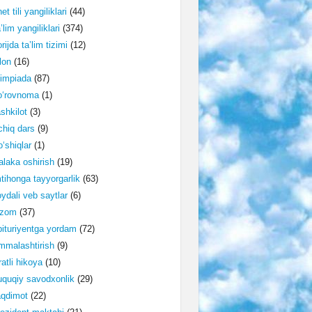
et tili yangiliklari
(44)
’lim yangiliklari
(374)
rijda ta’lim tizimi
(12)
lon
(16)
impiada
(87)
o‘rovnoma
(1)
shkilot
(3)
hiq dars
(9)
‘shiqlar
(1)
laka oshirish
(19)
tihonga tayyorgarlik
(63)
ydali veb saytlar
(6)
izom
(37)
ituriyentga yordam
(72)
malashtirish
(9)
ratli hikoya
(10)
quqiy savodxonlik
(29)
aqdimot
(22)