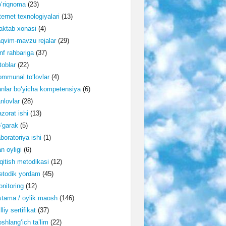
‘riqnoma
(23)
ternet texnologiyalari
(13)
ktab xonasi
(4)
qvim-mavzu rejalar
(29)
nf rahbariga
(37)
toblar
(22)
mmunal to‘lovlar
(4)
nlar bo‘yicha kompetensiya
(6)
nlovlar
(28)
zorat ishi
(13)
‘garak
(5)
boratoriya ishi
(1)
n oyligi
(6)
qitish metodikasi
(12)
etodik yordam
(45)
nitoring
(12)
tama / oylik maosh
(146)
lliy sertifikat
(37)
shlang‘ich ta’lim
(22)