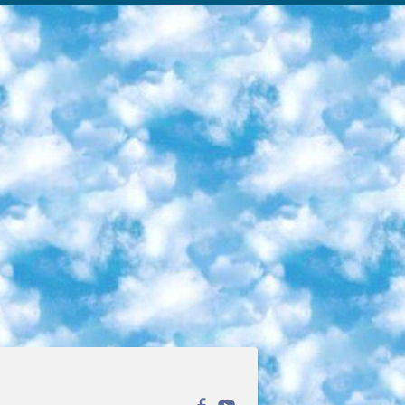
ека открытого доступа. Каталог площадки регулярно обрастает текстами статей из различных научных изданий. Сгруппированные по журналам и рубрикам публикации можно читать онлайн или скачивать целиком в PDF-формате. Проект нацелен на популяризацию науки за счёт открытого доступа к качественной информации. 6. «ПостНаука» На этом ресурсе публикуют подборки видеолекций, составленные экспертами из разных отраслей и объединённые общими темами. Среди них, к примеру, есть серии «Биоинформатика и геномика», «Культура средневековой Скандинавии» и Cinema Studies о теории кино. Каждая подборка лекций — логически связанная история, рассказанная экспертом от первого лица. Кроме того, на сайте появляются научно-образовательные статьи и тесты на разные темы. 7. «Newочём» Команда проекта «Newочём» отбирает самые интересные тексты из англоязычных СМИ и переводит те из них, за которые голосуют участники сообщества «ВКонтакте». По большей части это научно-популярные статьи. Редакторы придумывают лишь заголовки, в остальном содержание переводов соответствует оригиналам. Полные тексты можно читать прямо в социальной сети. 8. InternetUrok Онлайн-база материалов по основным дисциплинам школьной программы. Информация на сайте структурирована по классам, предметам и темам (урокам). Каждый урок состоит из видеолекций и конспектов. Есть также интерактивные тренажёры и тесты для закрепления пройденного материала. Даже если вы давно окончили школу, возможность повторить программу старших классов всегда может пригодиться. 9. Edutainme Ещё один ресурс об образовании. В отличие от Newtonew, как мне кажется, Edutainme больше ориентируется на представителей индустрии: педагогов, предпринимателей, разработчиков образовательных проектов. Но и любой, кто просто стремится к саморазвитию, найдёт на сайте много полезного и интересного для себя. Например, информацию о новых курсах и образовательных сервисах. 10. Newtonew Онлайн-медиа об образовании и обучении в широком смысле. Авторы Newtonew пишут об инструментах, заведениях, тактиках и стратегиях, которые помогают учить других и получать новые знания самостоятельно. На этой площадке вы найдёте новости, обзоры, аналитические мат