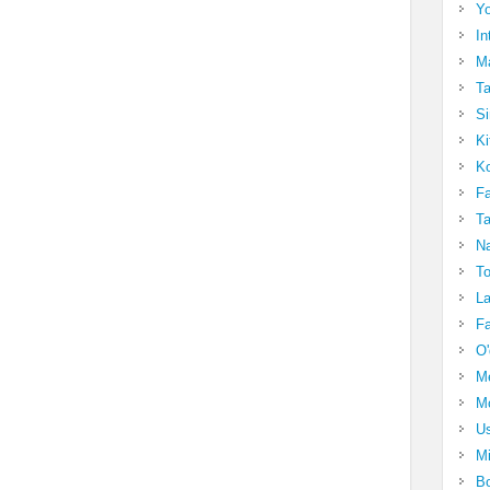
Yo
In
Ma
Ta
Si
Ki
Ko
Fa
Ta
Na
To
La
Fa
O'
M
Mo
Us
Mi
Bo