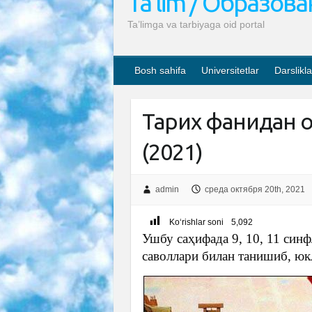
Ta’lim / Образов
Ta’limga va tarbiyaga oid portal
Bosh sahifa
Universitetlar
Darslikla
Тарих фанидан 
(2021)
admin
среда октября 20th, 2021
Ko‘rishlar soni
5,092
Ушбу саҳифада 9, 10, 11 син
саволлари билан танишиб, ю