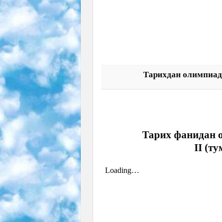
Тарихдан олимпиада
Тарих фанидан о
II (т