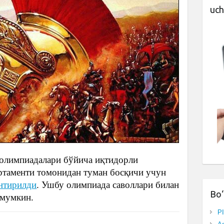
uch
 олимпиадалари бўйича иқтидорли
ртаменти томонидан туман босқичи учун
нтирилди
. Ушбу олимпиада саволлари билан
Bo‘
 мумкин.
P