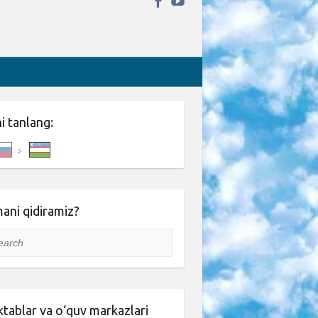
ni tanlang:
ani qidiramiz?
rch
tablar va o‘quv markazlari