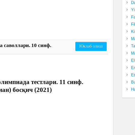
Da
Yi
Fa
Fi
Ki
Ma
 саволлари. 10 синф.
Ta
Юклаб олиш
Ma
El
En
Et
лимпиада тестлари. 11 синф.
Bu
уман) босқич (2021)
Ha