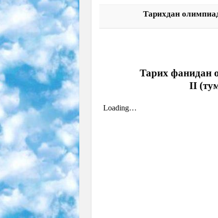
Тарихдан олимпиад
Тарих фанидан о
II (ту