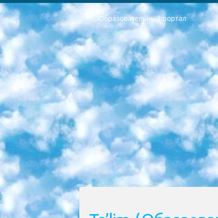
Образовательный портал
РЕСПУБЛИКА УЗБЕКИСТАН МИНИСТРЕРСТВО ДОШКОЛЬНОГО И ШКОЛЬНОГО ОБРАЗОВАНИЯ КОМАНДА в общеобразовательных учреждениях в 2023-2024 учебном году организация и проведение итоговой государственной аттестации обучающихся о Министра дошкольного и школьного образования Республики Узбекистан от 4 марта 2008 года (постановлением Минюста от 20 марта 2008 года № 1778 государственной регистрации) «Итоговое состояние учащихся общего среднего образования на основании положения об утверждении положения об аттестации общего среднего образования выпускной экзамен студентов в образовательных учреждениях в 2023-2024 учебном году В целях организации и прохождения аттестации приказываю: 1. Следующее: перечень предметов, по которым будет проводиться итоговая государственная аттестация и экзамен формы перевода согласно приложению 1; сертификаты международного образца, оценивающие уровень владения иностранными языками перечень согласно приложению 2; 2. Педагогический при специализированных образовательных учреждениях. научно-практический центр квалификации и международной оценки (Д.Давидова) 2024 г. До 25 марта: задания по предметам, по которым будет проводиться итоговая аттестация разработка и утверждение технических условий; итоговая аттестация на основании разработанного предметного задания разработка вопросов по предметам (устно и письменно), экзамен передача; общеобразовательные средние школы и специальные учебные заведения учащиеся выпускных классов школ и интернатов в агентской системе подготовка базы данных экзаменационных материалов и критериев оценки; перевод базы экзаменационных материалов на все языки обучения подать в Республиканский образовательный центр для изготовления; варианты экзаменов на основе разработанных контрольных материалов пусть будут поставлены задачи формирования. 3. Республиканский образовательный центр (Ш.Худайкулов) до 5 апреля 2024 года. до: база данных предоставленных экзаменационных материалов на все языки обучения перевод и экспертиза; для слепых, слабовидящих, глухих, слабослышащих и умственно отсталых детей учащиеся выпускных классов специализированных школ и школ-интернатов база данных экзаменационных материалов на всех преподаваемых языках подготовка критериев оценки; специализированные школы для умственно отсталых детей и технологии для учащихся выпускных классов школ-интернатов разработка соответствующих рекомендаций и критериев проведения ЕГЭ по естествознанию давать задания. 4. Педагогический при специализированных образовательных учреждениях. Научно-практический центр навыков и международной оценки (Д.Давидова), Республи