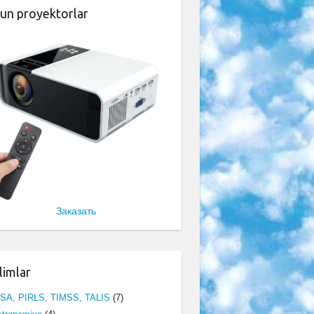
un proyektorlar
Заказать
limlar
ISA, PIRLS, TIMSS, TALIS
(7)