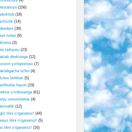
stronomiya
(4)
testatsiya
(156)
diokitob
(18)
vfsizlik
(14)
deodars
(38)
ort turlari
(9)
ktorina
(3)
la tarbiyasi
(23)
ktab direktoriga
(12)
vozim yo'riqnomasi
(7)
ktabgacha ta’lim
(4)
lchov birliklari
(5)
shhurlar hayoti
(19)
rektor o‘rinbosariga
(61)
rijiy universitetlar
(4)
lomatlik
(12)
gliz tilini o‘rganamiz!
(44)
reys tilini o‘rganamiz!
(5)
s tilini o‘rganamiz!
(16)