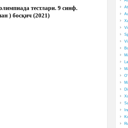
A
олимпиада тестлари. 9 синф.
At
Au
ман ) босқич (2021)
Xa
Vi
Sp
Vi
Bo
Ma
La
Ma
O‘
Ma
Di
Xo
Sa
In
Ko
Ru