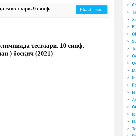
Ch
а саволлари. 9 синф.
Юклаб олиш
Ta
Xo
E’
Ol
S
лимпиада тестлари. 10 синф.
Ta
ман ) босқич (2021)
Oc
Qo
Ma
Im
Fo
N
Ab
Om
Ib
Hu
T