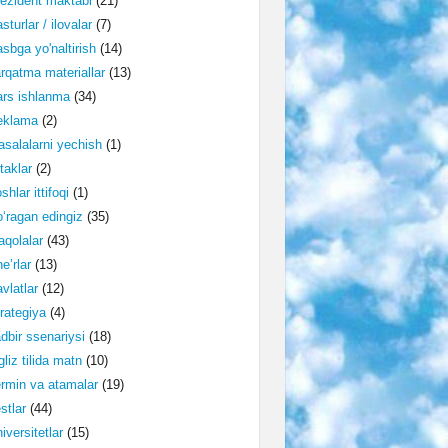
ezident maktabi
(21)
sturlar / ilovalar
(7)
sbga yo'naltirish
(14)
rqatma materiallar
(13)
rs ishlanma
(34)
eklama
(2)
salalarni yechish
(1)
taklar
(2)
shlar ittifoqi
(1)
‘ragan edingiz
(35)
qolalar
(43)
e’rlar
(13)
vlatlar
(12)
rategiya
(4)
dbir ssenariysi
(18)
gliz tilida matn
(10)
rmin va atamalar
(19)
stlar
(44)
iversitetlar
(15)