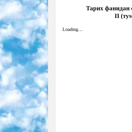
Тарих фанидан 
II (ту