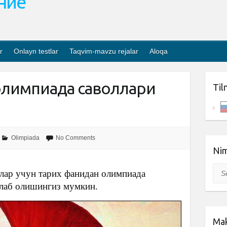
ание
r
Onlayn testlar
Taqvim-mavzu rejalar
Aloqa
олимпиада саволлари
Til
Olimpiada
No Comments
Nim
Sea
флар учун тарих фанидан олимпиада
клаб олишингиз мумкин.
Mak