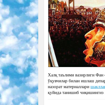
Халқ таълими вазирлиги Фан
ўқувчилар билан ишлаш депа
назорат материаллари
шаклла
қуйида танишиб чиқишингиз