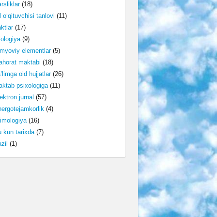
rsliklar
(18)
l o‘qituvchisi tanlovi
(11)
ktlar
(17)
lologiya
(9)
myoviy elementlar
(5)
horat maktabi
(18)
’limga oid hujjatlar
(26)
ktab psixologiga
(11)
ektron jurnal
(57)
ergotejamkorlik
(4)
imologiya
(16)
 kun tarixda
(7)
zil
(1)