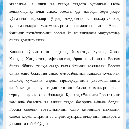
эгаллаган. У ички ва ташқи савдога бўлинган. Осиё
хонликларида ички савдо, асосан, қад. даврдан бери ўзаро
кўчманчи чорвадор, ўтроқ деҳқонлар ва шаҳар-қишлоқ
ҳунармандлари маҳсулотларига асосланган эди. Аҳоли
ўзининг эҳтиёжларини асосан ўз хонлигидаги маҳсулотлар
билан қондиришган.
Қишлоқ хўжалигининг иқтисодий ҳаётида Бухоро, Хива,
Қашқар, Ҳиндистон, Афғонистон, Эрон ва айниқса, Россия
билан бўлган ташқи савдо катта ўринни эгаллаган. Россия
билан олиб борилган савдо муносабатлари Қишлоқ хўжалиги
қишлоқ хўжалиги айрим тармоқларининг ривожланишига
олиб келди ва рус маданиятининг баъзи жиҳатлари аҳоли
турмуш тарзига кира бошлади. Қишлоқ хўжалиги Россиянинг
хом ашё базасига ва ташқи савдо бозорига айлана борди.
Россия саноати товарларининг олиб келиниши маҳаллий
саноат корхоналарини ва айрим ҳунармандларнинг инқирозга
учрашига сабаб бўлди.