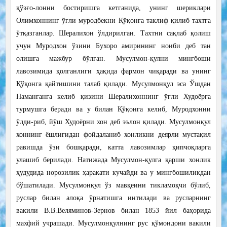
қўзғо-лонни бостиришга кетганида, унинг шериклари
Олимхоннинг ўғли муродбекни Қўқонга таклиф қилиб тахтга
ўтқазганлар. Шералихон ўлдирилган. Тахтни сақлаб қолиш
учун Муродхон ўзини Бухоро амирининг ноиби деб тан
олишга мажбур бўлган. Мусулмон-қулни мингбоши
лавозимида қолганлиги ҳақида фармон чиқаради ва унинг
Қўқонга қайтишини талаб қилади. Мусулмонқул эса Ўшдан
Наманганга келиб қизини Шералихоннинг ўғли Худоёрга
турмушга беради ва у билан Қўқонга келиб, Муродхонни
ўлди-риб, йўш Худоёрни хон деб эълон қилади. Мусулмонқул
хоннинг ёшлигидан фойдаланиб хонликни деярли мустақил
равишда ўзи бошқаради, катта лавозимлар қипчоқларга
улашиб берилади. Натижада Мусулмон-қулга қарши хонлик
ҳудудида норозилик ҳаракати кучайди ва у мингбошиликдан
бўшатилади. Мусулмонқул ўз мавқеини тикламоқчи бўлиб,
руслар билан алоқа ўрнатишга интилади ва русларнинг
вакили В.В.Веляминов-Зернов билан 1853 йил баҳорида
махфий учрашади. Мусулмонқулнинг рус қўмондони вакили