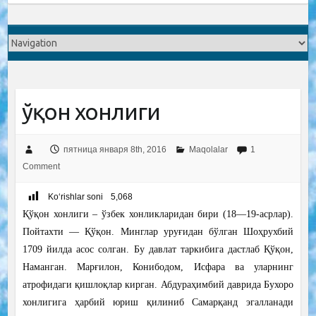
Қўқон хонлиги
пятница января 8th, 2016
Maqolalar
1
Comment
Ko‘rishlar soni
5,068
Қўқон хонлиги – ўзбек хонликларидан бири (18—19-асрлар).
Пойтахти — Қўқон. Минглар уруғидан бўлган Шоҳрухбий
1709 йилда асос солган. Бу давлат таркибига дастлаб Қўқон,
Наманган. Марғилон, Конибодом, Исфара ва уларнинг
атрофидаги қишлоқлар кирган. Абдураҳимбий даврида Бухоро
хонлигига ҳарбий юриш қилиниб Самарқанд эгалланади