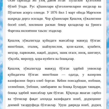
Осиё тарихида энг узоқ давом этган “Пўлатхон” қўзғолони
бўлиб ўтади. Рус қўшинлари қўзғолончиларни енгдилар ва
Пўлатхон асирга олинди. У 1876 йил 1 март ойида Марғилон
шаҳрида дорга осилади. Чор қўшинлари Қишлоқ хўжалигини
босиб олиб, хонликни расман бекор қиладилар ва ўрнига
Фарғона вилоятини таъсис этадилар.
Қишлоқ хўжалигида қуйидаги мансаблар мавжуд бўлган:
мингбоши, оталиқ, шайхулислом, қози-калон, қушбеги,
меҳтар, парвоначи, нақиб, додхоҳ, эшик оғаси, иноқ, шиғовул,
тўқсоба, мирохур, қора-вулбеги ва бошқалар.
Қишлоқ хўжалигида мавжуд бўлган ҳарбий унвонлар
қуйидагича бўлган: мингбоши — одатда, у вазирлик
вазифасини бирга олиб борган. Кейин понсадбоши, юзбоши,
элликбоши, ўнбоши, замбаракчи ва бошқа Булардан ташқари,
бошқа ҳарбий мансаблар ҳам бўлган. Қўқонда яшаган сарбоз
ва тўпчилар фақат алоҳида вазифадаги ноиб, додхоҳнинг
доимий тасарруфида бўлганлар. Уруш даврида ноиб, додхоҳ