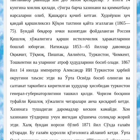
кунгина хонлик қилади, сўнгра барча хазинани ва қимматбаҳо
нарсаларни олиб, Қашқарга қочиб кетган. Худоёрхон ҳеч
қандай қаршиликсиз Қўқон тахтини қайта эгаллаган (1865—
75). Бундай беқарор ички вазиятдан фойдаланган Россия
Қишлоқ хўжалигига қарши истилочилик ҳаракатларини
бошлаб юборган. Натижада 1853—65 йиллар давомида
Оқмачит, Тўқмоқ, Пишпак, Авлиёота, Туркистон, Чимкент,
Тошкентни ва уларнинг атроф ҳудудларини босиб олади. 1867
йил 14 июлда император Александр ИИ Туркистон ҳарбий
округини таъсис этди ва Ўрта Осиёда босиб олинган ва
салтанат таркибига киритилган ҳудудлар ҳисобидан туркистон
генерал-губернаторлигини ташкил қилди. Чоризм босқини
туфайли Қишлоқ хўжалиги чегаралари анча қисқариб кетди.
Хазинага тушадиган даромадлар кескин камайди. Хон
хазинани тўлдириш учун янгидан қўшимча солиқлар жорий
этди. Халқ бундан норози бўлиб 1871 йил Сўхда ғалаён
кўтаради. Бу ғалаён қуролли қўзғолонга айланиб кетди. Ўрта