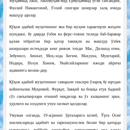
Муҳаммад Аваз, Авазмуҳам-мад Ёрмуҳаммад ўғли Писандий,
Фазлий Намангоний, Ғозий сингари шоирлар халқ ичида
машҳур эдилар.
Қўқон адабий муҳитининг яна бир муҳим характерли жиҳати
шундаки, бу даврда ўзбек ва форс-тожик тилида баб-баравар
қалам тебратган бир қатор таниқли ва машҳур ўзбек
шоиралари истеъдоди кенг ривож топди. Мас, Дилшод отин,
Зебунисо, Зиннат, Моҳ-зода Бегим, Маҳзуна, Муштарий,
Нодира, Нозук Хоним, Увайсийларнинг ижоди айрича
аҳамиятга молик-дир.
Қўқон адабий муҳитининг самарали таъсири ўлароқ бу юртдан
кейинчалик Муқимий, Фурқат, Завқий ва бошқа етук бадиий
сўз санъаткорлари етишиб чиқдилар ва ўз халқининг эрки,
ҳурлиги ва озодлиги учун хизмат қилдилар.
Умуман олганда, 19-асрнинг ўрталарига келиб, Ўрта Осиё
хонликларида адабиёт ва тарихшунослик билан бир қаторда
математика, тиббиёт, география, астрономияга оид ҳамда