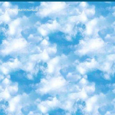
Образовательный портал
РЕСПУБЛИКА УЗБЕКИСТАН МИНИСТРЕРСТВО ДОШКОЛЬНОГО И ШКОЛЬНОГО ОБРАЗОВАНИЯ КОМАНДА в общеобразовательных учреждениях в 2023-2024 учебном году организация и проведение итоговой государственной аттестации обучающихся о Министра дошкольного и школьного образования Республики Узбекистан от 4 марта 2008 года (постановлением Минюста от 20 марта 2008 года № 1778 государственной регистрации) «Итоговое состояние учащихся общего среднего образования на основании положения об утверждении положения об аттестации общего среднего образования выпускной экзамен студентов в образовательных учреждениях в 2023-2024 учебном году В целях организации и прохождения аттестации приказываю: 1. Следующее: перечень предметов, по которым будет проводиться итоговая государственная аттестация и экзамен формы перевода согласно приложению 1; сертификаты международного образца, оценивающие уровень владения иностранными языками перечень согласно приложению 2; 2. Педагогический при специализированных образовательных учреждениях. научно-практический центр квалификации и международной оценки (Д.Давидова) 2024 г. До 25 марта: задания по предметам, по которым будет проводиться итоговая аттестация разработка и утверждение технических условий; итоговая аттестация на основании разработанного предметного задания разработка вопросов по предметам (устно и письменно), экзамен передача; общеобразовательные средние школы и специальные учебные заведения учащиеся выпускных классов школ и интернатов в агентской системе подготовка базы данных экзаменационных материалов и критериев оценки; перевод базы экзаменационных материалов на все языки обучения подать в Республиканский образовательный центр для изготовления; варианты экзаменов на основе разработанных контрольных материалов пусть будут поставлены задачи формирования. 3. Республиканский образовательный центр (Ш.Худайкулов) до 5 апреля 2024 года. до: база данных предоставленных экзаменационных материалов на все языки обучения перевод и экспертиза; для слепых, слабовидящих, глухих, слабослышащих и умственно отсталых детей учащиеся выпускных классов специализированных школ и школ-интернатов база данных экзаменационных материалов на всех преподаваемых языках подготовка критериев оценки; специализированные школы для умственно отсталых детей и технологии для учащихся выпускных классов школ-интернатов разработка соответствующих рекомендаций и критериев проведения ЕГЭ по естествознанию давать задания. 4. Педагогический при специализированных образовательных учреждениях. Научно-практический центр навыков и международной оценки (Д.Давидова), Республика образовательный центр (Худайкулов Ш.) итоговый государственный аттестационный экзамен ориентирован на творческое и логическое мышление при подготовке базы материалов учитывать введение заданий. 5. Следует отметить, что: сертификат государственного образца о знании общеобразовательного предмета и как минимум национальный уровень B1 по предметам на иностранных языках, указанным в Приложении 2. или международно признанный сертификат эквивалентного уровня студенты, изучающие определенный предмет, освобождаются от экзамена; по соответствующим предметам запланирована итоговая государственная аттестация за день до дня, путем жеребьевки Рабочей группой (в письменной форме по предметам, проводимым в форме) из числа сформированных вариантов выбрано 2 варианта; 2 выбранных варианта экзамена анонсированы на официальном сайте министерства и все выпускники по всей стране на основе этих вариантов проводит итоговую государственную аттестацию. 6. Государственное образование учащихся средних общеобразовательных учреждений. знания в соответствии с квалификационными требованиями, которые необходимо приобрести на основании стандартов итоговый (выпускной) контроль для 9 и 11 классов в целях тестирования Экзамены (далее – экзамены) состоят из предметов, перечисленных в приложении 1. будет сделано. 7. Экзамены пройдут с 26 мая по 15 июня 2024 г. (кроме науки физического воспитания). 8. Физическая для учащихся 9 классов общесредних образовательных учреждений. Экзамены по предмету «Образование, квалификация медицина» 1-6 мая 2024 года. сотрудники перевести под присмотр (с отклонениями в физическом или умственном развитии) специализированная школа для детей, школы-интернаты и со сколиозом школы-интернаты санаторного типа для больных детей исключены). 9. Он был слепым, слабовидящим и имел нарушения опорно-двигательного аппарата. экзамены в специализированных школах и интернатах для детей должны проводиться исходя из требований, предъявляемых к общеобразовательным учреждениям (физкультура кроме науки). 10. Специализированная школа для глухих и слабослышащих детей. и экзамены в интернатах и быть реализован в виде письменного теста по математике. 11. Специальность для умственно отсталых детей. Для 9 класса Родной язык и литературное письмо Государственный язык (язык обучения – узбекский). для неклассов) написано Математическое письмо Письменная/устная история Узбекистана Физическое воспитание практично Итоговый контроль Для 11 класса Написание родного языка и литературы (эссе) Математическое письмо Узбекский язык (обучение на узбекском языке) не посещающее общее среднее образование для учреждений)/Образовательное учреждение выбор письменный и устный Иностранный язык письменный/устный Письменная/устная история Узбекистана *По выбору студента:  Химия  Физика  Основы государственного права  География 10 бесплатных образовательных ресурсов - Мы составили подборку онлайн-проектов с интерактивными упражнениями, видеолекциями и статьями. Они помогут вам обрести новые и освежить старые знания бесплатно. 1. «ИНТУИТ» Старейшая образовательная площадка Рунета. Здесь вы найдёте сотни текстовых и видеокурсов на десятки различных тем — от программирования до психологии. Многие курсы подготовлены российскими университетами и крупными международными компаниями вроде Intel и Microsoft. Самостоятельное обучение бесплатное, но желающие могут оплатить услуги персональных наставников. 2. «Смартия» знакомит с актуальными профессиями и подсказывает, как им обучаться. Выбрав заинтересовавшую вас специальность — SMM-специалист, фотограф, веб-дизайнер или другую, — увидите список необходимых для неё умений. Чтобы вы могли освоить их самостоятельно, для каждого умения площадка отображает подборку ссылок на учебные материалы. Хотя «Смартия» ориентируется на русскоязычную аудиторию, часть контента всё же доступна только на английском. 3. «Лекторий Физтеха» Проект Московского физико-технического института (Физтеха). С его помощью вы можете смотреть онлайн серии лекций, записанные на видео в этом вузе. В числе доступных предметов — физика, биология, химия, информационные технологии и другие. К некоторым лекциям администрация ресурса прилагает готовые конспекты, которые можно скачивать в PDF-формате. 4. ITMOcourses Онлайн-площадка Санкт-Петербургского национального исследовательского университета информационных технологий, механики и оптики (ИТМО). Ресурс предоставляет свободный доступ к курсам, разработанным в этом вузе. Каталог материалов разбит на четыре категории: «Оптические системы и технологии», «Приборостроение и робототехника», «Информационные технологии» и «Биотехнологии». Курсы состоят из видеолекций, интерактивных демонстраций и заданий. 5. «КиберЛенинка» Электронная научная библиотека открытого доступа. Каталог площадки регулярно обрастает текстами статей из различных научных изданий. Сгруппированные по журналам и рубрикам публикации можно читать онлайн или скачивать целиком в PDF-формате. Проект нацелен на популяризацию науки за счёт открытого доступа к качественной информации. 6. «ПостНаука» На этом ресурсе публикуют подборки видеолекций, составленные экспертами из разных отраслей и объединённые общими темами. Среди них, к примеру, есть серии «Биоинформатика и геномика», «Культура средневековой Скандинавии» и Cinema Studies о теории кино. Каждая подборка лекций — логически связанная история, рассказанная экспертом от первого лица. Кроме того, на сайте появляются научно-образовательные статьи и тесты на разные темы. 7. «Newочём» Команда проекта «Newочём» отбирает самые интересные тексты из англоязычных СМИ и переводит те из них, за которые голосуют участники сообщества «ВКонтакте». По большей части это научно-популярные статьи. Редакторы придумывают лишь заголовки, в остальном содержание переводов соответствует оригиналам. Полные тексты можно читать прямо в социальной сети. 8. InternetUrok Онлайн-база материалов по основным дисциплинам школьной программы. Информация на сайте структурирована по классам, предметам и темам (урокам). Каждый урок состоит из видеолекций и конспектов. Есть также интерактивные тренажёры и тесты для закрепления пройденного материала. Даже если вы давно окончили школу, возможность повторить программу старших классов всегда может пригодиться. 9. Edutainme Ещё один ресурс об образовании. В отличие от Newtonew, как мне кажется, Edutainme больше ориентируется на представителей индустрии: педагогов, предпринимателей, разработчиков образовательных проектов. Но и любой, кто просто стремится к саморазвитию, найдёт на сайте много полезного и интересного для себя. Например, информацию о новых курсах и образовательных сервисах. 10. Newtonew Онлайн-медиа об образовании и обучении в широком смысле. Авторы Newtonew пишут об инструментах, заведениях, тактиках и стратегиях, которые помогают учить других и получать новые знания самостоятельно. На этой площадке вы найдёте новости, обзоры, аналитические мат