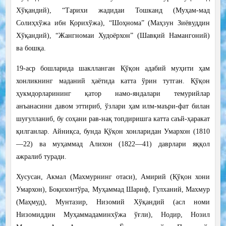
Хўқандий), “Тарихи жадидаи Тошканд (Муҳам-мад
Солиҳхўжа ибн Қорихўжа), “Шоҳнома” (Маҳзун Зиёвуддин
Хўқандий), “Жангномаи Худоёрхон” (Шавқий Намангоний)
ва бошқа.
19-аср бошларида шаклланган Қўқон адабий муҳити ҳам
хонликнинг маданий ҳаётида катта ўрин тутган. Қўқон
ҳукмдорларининг қатор намо-яндалари темурийлар
анъанасини давом эттириб, ўзлари ҳам илм-маъри-фат билан
шуғулланиб, бу соҳани рав-нақ топдиришга катта саъй-ҳаракат
қилганлар. Айниқса, бунда Қўқон хонларидан Умархон (1810
—22) ва муҳаммад Алихон (1822—41) даврлари яққол
ажралиб туради.
Хусусан, Акмал (Махмурнинг отаси), Амирий (Қўқон хони
Умархон), Боқихонтўра, Муҳаммад Шариф, Гулханий, Махмур
(Маҳмуд), Мунтазир, Низомий Хўқандий (асл номи
Низомиддин Муҳаммадаминхўжа ўғли), Нодир, Нозил