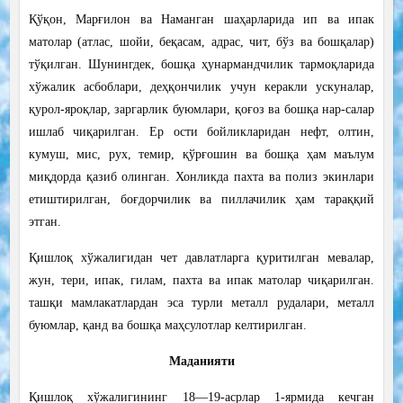
Қўқон, Марғилон ва Наманган шаҳарларида ип ва ипак
матолар (атлас, шойи, беқасам, адрас, чит, бўз ва бошқалар)
тўқилган. Шунингдек, бошқа ҳунармандчилик тармоқларида
хўжалик асбоблари, деҳқончилик учун керакли ускуналар,
қурол-яроқлар, заргарлик буюмлари, қоғоз ва бошқа нар-салар
ишлаб чиқарилган. Ер ости бойликларидан нефт, олтин,
кумуш, мис, рух, темир, қўрғошин ва бошқа ҳам маълум
миқдорда қазиб олинган. Хонликда пахта ва полиз экинлари
етиштирилган, боғдорчилик ва пиллачилик ҳам тараққий
этган.
Қишлоқ хўжалигидан чет давлатларга қуритилган мевалар,
жун, тери, ипак, гилам, пахта ва ипак матолар чиқарилган.
ташқи мамлакатлардан эса турли металл рудалари, металл
буюмлар, қанд ва бошқа маҳсулотлар келтирилган.
Маданияти
Қишлоқ хўжалигининг 18—19-асрлар 1-ярмида кечган