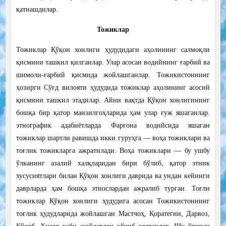
қатнашдилар.
Тожиклар
Тожиклар Қўқон хонлиги ҳудудидаги аҳолининг салмоқли
қисмини ташкил қилганлар. Улар асосан водийнинг ғарбий ва
шимоли-ғарбий қисмида жойлашганлар. Тожикистоннинг
ҳозирги Сўғд вилояти ҳудудида тожиклар аҳолининг асосий
қисмини ташкил этадилар. Айни вақтда Қўқон хонлигининг
бошқа бир қатор манзилгоҳларида ҳам улар ғуж яшаганлар.
этнографик адабиётларда Фарғона водийсида яшаган
тожиклар шартли равишда икки гуруҳга — воҳа тожиклари ва
тоғлик тожикларга ажратилади. Воҳа тожиклари — бу ушбу
ўлканинг азалий халқларидан бири бўлиб, қатор этник
хусусиятлари билан Қўқон хонлиги даврида ва ундан кейинги
даврларда ҳам бошқа этнослардан ажралиб турган. Тоғли
тожиклар Қўқон хонлиги ҳудудига асосан Тожикистоннинг
тоғлик ҳудудларида жойлашган Мастчоҳ, Қоратегин, Дарвоз,