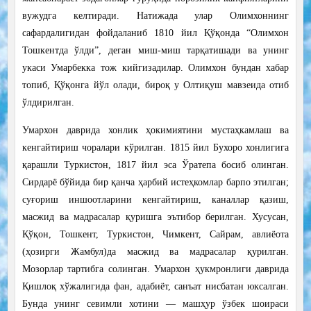
вужудга келтиради. Натижада улар Олимхоннинг
сафардалигидан фойдаланиб 1810 йил Қўқонда “Олимхон
Тошкентда ўлди”, деган миш-миш тарқатишади ва унинг
укаси Умарбекка тож кийгизадилар. Олимхон бундан хабар
топиб, Қўқонга йўл олади, бироқ у Олтиқуш мавзеида отиб
ўлдирилган.
Умархон даврида хонлик ҳокимиятини мустаҳкамлаш ва
кенгайтириш чоралари кўрилган. 1815 йил Бухоро хонлигига
қарашли Туркистон, 1817 йил эса Ўратепа босиб олинган.
Сирдарё бўйида бир қанча ҳарбий истеҳкомлар барпо этилган;
суғориш иншоотларини кенгайтириш, каналлар қазиш,
масжид ва мадрасалар қуришга эътибор берилган. Хусусан,
Қўқон, Тошкент, Туркистон, Чимкент, Сайрам, авлиёота
(ҳозирги Жамбул)да масжид ва мадрасалар қурилган.
Мозорлар тартибга солинган. Умархон ҳукмронлиги даврида
Қишлоқ хўжалигида фан, адабиёт, санъат нисбатан юксалган.
Бунда унинг севимли хотини — машҳур ўзбек шоираси