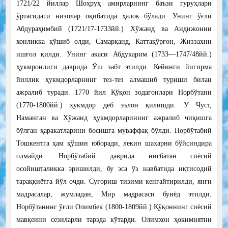
1721/22 йиллар Шоҳруҳ амирларнинг баъзи гуруҳлари
ўртасидаги низолар оқибатида ҳалок бўлади. Унинг ўғли
Абдураҳимбий (1721/17-1733йй.) Хўжанд ва Андижонни
хонликка қўшиб олди, Самарқанд, Каттақўрғон, Жиззахни
ишғол қилди. Унинг акаси Абдукарим (1733—1747/48йй.)
ҳукмронлиги даврида Ўш забт этилди. Кейинги йигирма
йиллик ҳукмдорларнинг тез-тез алмашиб туриши билан
ажралиб туради. 1770 йил Қўқон зодагонлари Норбўтани
(1770-1800йй.) ҳукмдор деб эълон қилишди. У Чуст,
Наманган ва Хўжанд ҳукмдорларининг ажралиб чиқишга
бўлган ҳаракатларини босишга муваффақ бўлди. Норбўтабий
Тошкентга ҳам қўшин юборади, лекин шаҳарни бўйсиндира
олмайди. Норбўтабий даврида нисбатан сиёсий
осойишталикка эришилди, бу эса ўз навбатида иқтисодий
тараққиётга йўл очди. Суғориш тизими кенгайтирилди, янги
мадрасалар, жумладан, Мир мадрасаси бунёд этилди.
Норбўтанинг ўғли Олимбек (1800-1809йй.) Қўқоннинг сиёсий
мавқеини сезиларли тарзда кўтарди. Олимхон ҳокимиятни