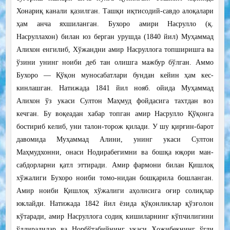
Хонариқ канали қазилган. Ташқи иқтисодий-савдо алоқалари
ҳам анча яхшиланган. Бухоро амири Насрулло (қ.
Насруллахон) билан юз берган урушда (1840 йил) Муҳаммад
Алихон енгилиб, Хўжандни амир Насруллога топширишга ва
ўзини унинг ноиби деб тан олишга мажбур бўлган. Аммо
Бухоро — Қўқон муносабатлари бундан кейин ҳам кес-
кинлашган. Натижада 1841 йил нояб. ойида Муҳаммад
Алихон ўз укаси Султон Маҳмуд фойдасига тахтдан воз
кечган. Бу воқеадан хабар топган амир Насрулло Қўқонга
бостириб келиб, уни талон-торож қилади. У шу қирғин-барот
давомида Муҳаммад Алини, унинг укаси Султон
Маҳмудхонни, онаси Нодирабегимни ва бошқа юқори ман-
сабдорларни қатл эттиради. Амир фармони билан Қишлоқ
хўжалиги Бухоро ноиби томо-нидан бошқарила бошланган.
Амир ноиби Қишлоқ хўжалиги аҳолисига оғир солиқлар
юклайди. Натижада 1842 йил ёзида қўқонликлар қўзғолон
кўтаради, амир Насруллога содиқ кишиларнинг кўпчилигини
ўлдирадилар ва Норбўтабийнинг укаси Ҳожибекнинг ўгли