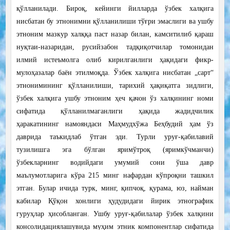
қўлланилади. Бироқ, кейинги йилларда ўзбек халқига
нисбатан бу этнонимни қўлланилиши тўғри эмаслиги ва ушбу
этноним мазкур халққа паст назар билан, камситилиб қараш
нуқтаи-назаридан, русийзабон тадқиқотчилар томонидан
илмий истеъмолга олиб кирилганлиги ҳақидаги фикр-
мулоҳазалар баён этилмоқда. Ўзбек халқига нисбатан „сарт“
этнонимининг қўлланилиши, тарихий ҳақиқатга зидлиги,
ўзбек халқига ушбу этноним ҳеч қачон ўз халқининг номи
сифатида қўлланилмаганлиги ҳақида жадидчилик
ҳаракатининг намояндаси Маҳмудхўжа Беҳбудий ҳам ўз
даврида таъкидлаб ўтган эди. Турли уруғ-қабилавий
тузилишга эга бўлган яримўтроқ (яримкўчманчи)
ўзбекларнинг водийдаги умумий сони ўша давр
маълумотларига кўра 215 минг нафардан кўпроқни ташкил
этган. Булар ичида турк, минг, қипчоқ, қурама, юз, найман
кабилар Қўқон хонлиги ҳудудидаги йирик этнографик
гуруҳлар ҳисобланган. Ушбу уруғ-қабилалар ўзбек халқини
консолидациялашувида муҳим этник компонентлар сифатида