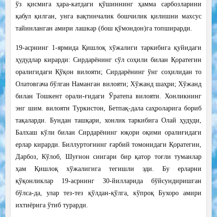
ўз қисмига ҳара-катдаги қўшиннинг ҳамма сарбозларини
қабул қилган, унга вақтинчалик бошчилик қилишни махсус
тайинланган амири лашкар (бош қўмондон)га топширарди.
19-асрнинг 1-ярмида Қишлоқ хўжалиги таркибига қуйидаги
ҳудудлар кирарди: Сирдарёнинг сўл соҳили билан Қоратегин
оралигидаги Қўқон вилояти; Сирдарёнинг ўнг соҳилидан то
Олатовгача бўлган Наманган вилояти; Хўжанд шаҳри; Хўжанд
билан Тошкент орали-ғидаги Ўратепа вилояти. Хонликнинг
энг шим. вилояти Туркистон, Бетпақ-дала саҳроларига бориб
тақаларди. Бундан ташқари, хонлик таркибига Олай ҳудуди,
Балхаш кўли билан Сирдарёнинг юқори оқими оралиғидаги
ерлар кирарди. Биллуртоғнинг ғарбий томонидаги Қоратегин,
Дарбоз, Кўлоб, Шуғнон сингари бир қатор тоғли туманлар
ҳам Қишлоқ хўжалигига тегишли эди. Бу ерларни
қўқонликлар 19-асрнинг 30-йилларида бўйсундиришган
бўлса-да, улар тез-тез қўлдан-қўлга, кўпроқ Бухоро амири
ихтиёрига ўтиб турарди.