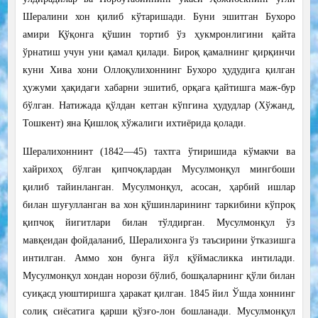
Шералини хон қилиб кўтаришади. Буни эшитган Бухоро
амири Қўқонга қўшин тортиб ўз ҳукмронлигини қайта
ўрнатиш учун уни қамал қилади. Бироқ қамалнинг қирқинчи
куни Хива хони Оллоқулихоннинг Бухоро ҳудудига қилган
ҳужуми ҳақидаги хабарни эшитиб, орқага қайтишга маж-бур
бўлган. Натижада қўлдан кетган кўпгина ҳудудлар (Хўжанд,
Тошкент) яна Қишлоқ хўжалиги ихтиёрида қолади.
Шералихоннинт (1842—45) тахтга ўтиришида кўмакчи ва
хайрихоҳ бўлган қипчоқлардан Мусулмонқул мингбоши
қилиб тайинланган. Мусулмонқул, асосан, ҳарбий ишлар
билан шуғулланган ва хон қўшинларининг таркибини кўпроқ
қипчоқ йигитлари билан тўлдирган. Мусулмонқул ўз
мавқеидан фойдаланиб, Шералихонга ўз таъсирини ўтказишга
интилган. Аммо хон бунга йўл қўймасликка интилади.
Мусулмонқул хондан норози бўлиб, бошқаларнинг қўли билан
суиқасд уюштиришга ҳаракат қилган. 1845 йил Ўшда хоннинг
солиқ сиёсатига қарши қўзғо-лон бошланади. Мусулмонқул