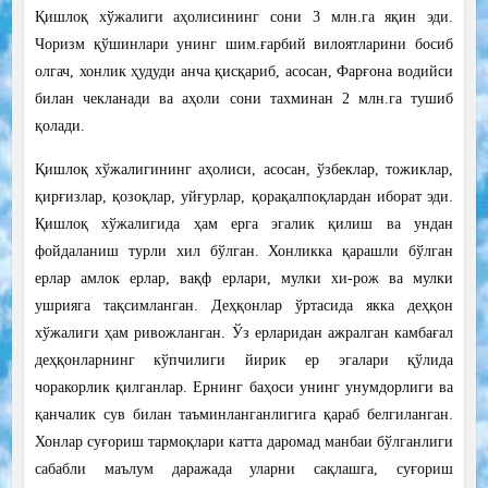
Қишлоқ хўжалиги аҳолисининг сони 3 млн.га яқин эди.
Чоризм қўшинлари унинг шим.ғарбий вилоятларини босиб
олгач, хонлик ҳудуди анча қисқариб, асосан, Фарғона водийси
билан чекланади ва аҳоли сони тахминан 2 млн.га тушиб
қолади.
Қишлоқ хўжалигининг аҳолиси, асосан, ўзбеклар, тожиклар,
қирғизлар, қозоқлар, уйғурлар, қорақалпоқлардан иборат эди.
Қишлоқ хўжалигида ҳам ерга эгалик қилиш ва ундан
фойдаланиш турли хил бўлган. Хонликка қарашли бўлган
ерлар амлок ерлар, вақф ерлари, мулки хи-рож ва мулки
ушрияга тақсимланган. Деҳқонлар ўртасида якка деҳқон
хўжалиги ҳам ривожланган. Ўз ерларидан ажралган камбағал
деҳқонларнинг кўпчилиги йирик ер эгалари қўлида
чоракорлик қилганлар. Ернинг баҳоси унинг унумдорлиги ва
қанчалик сув билан таъминланганлигига қараб белгиланган.
Хонлар суғориш тармоқлари катта даромад манбаи бўлганлиги
сабабли маълум даражада уларни сақлашга, суғориш