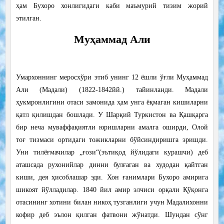
ҳам Бухоро хонлигидаги каби маъмурий тизим жорий
этилган.
Муҳаммад Али
Умархоннинг меросхўри этиб унинг 12 ёшли ўғли Муҳаммад
Али (Мадали) (1822-1842йй.) тайинланди. Мадали
ҳукмронлигини отаси замонида ҳам унга ёқмаган кишиларни
қатл қилишдан бошлади. У Шарқий Туркистон ва Қашқарга
бир неча муваффақиятли юришларни амалга оширди, Олой
тоғ тизмаси ортидаги тожикларни бўйсиндиришга эришди.
Уни тилёғмачилар „ғози“(эътиқод йўлидаги курашчи) деб
аташсада рухонийлар динни булғаган ва худодан қайтган
киши, дея ҳисоблашар эди. Хон ғанимлари Бухоро амирига
шикоят йўлладилар. 1840 йил амир элчиси орқали Қўқонга
отасининг хотини билан никоҳ тузганлиги учун Мадалихонни
кофир деб эълон қилган фатвони жўнатди. Шундан сўнг