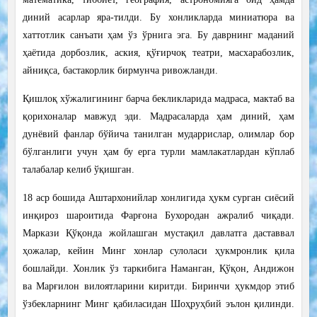
диний асарлар яра-тилди. Бу хонликларда миниатюра ва
хаттотлик санъати ҳам ўз ўрнига эга. Бу даврнинг маданий
ҳаётида дорбозлик, аския, қўғирчоқ театри, масхарабозлик,
айниқса, бастакорлик бирмунча ривожланди.
Қишлоқ хўжалигининг барча бекликларида мадраса, мактаб ва
қорихоналар мавжуд эди. Мадрасаларда ҳам диний, ҳам
дунёвий фанлар бўйича танилган мударрислар, олимлар бор
бўлганлиги учун ҳам бу ерга турли мамлакатлардан кўплаб
талабалар келиб ўқишган.
18 аср бошида Аштархонийлар хонлигида ҳукм сурган сиёсий
инқироз шароитида Фарғона Бухородан ажралиб чиқади.
Маркази Қўқонда жойлашган мустақил давлатга даставвал
ҳожалар, кейин Минг хонлар сулоласи ҳукмронлик қила
бошлайди. Хонлик ўз таркибига Наманган, Қўқон, Андижон
ва Марғилон вилоятларини киритди. Биринчи ҳукмдор этиб
ўзбекларнинг Минг қабиласидан Шоҳруҳбий эълон қилинди.