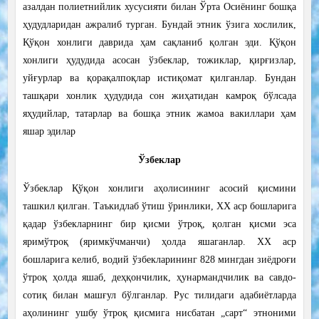
азалдан полиетнийлик хусусияти билан Ўрта Осиёнинг бошқа
ҳудудларидан ажралиб турган. Бундай этник ўзига хослилик,
Қўқон хонлиги даврида ҳам сақланиб қолган эди. Қўқон
хонлиги ҳудудида асосан ўзбеклар, тожиклар, қирғизлар,
уйғурлар ва қорақалпоқлар истиқомат қилганлар. Бундан
ташқари хонлик ҳудудида сон жиҳатидан камроқ бўлсада
яҳудийлар, татарлар ва бошқа этник жамоа вакиллари ҳам
яшар эдилар
Ўзбеклар
Ўзбеклар Қўқон хонлиги аҳолисининг асосий қисмини
ташкил қилган. Таъкидлаб ўтиш ўринлики, ХХ аср бошларига
қадар ўзбекларнинг бир қисми ўтроқ, қолган қисми эса
яримўтроқ (яримкўчманчи) ҳолда яшаганлар. ХХ аср
бошларига келиб, водий ўзбекларининг 828 мингдан зиёдроғи
ўтроқ ҳолда яшаб, деҳқончилик, ҳунармандчилик ва савдо-
сотиқ билан машғул бўлганлар. Рус тилидаги адабиётларда
аҳолининг ушбу ўтроқ қисмига нисбатан „сарт“ этноними