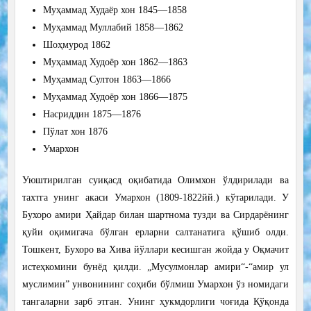
Муҳаммад Худаёр хон 1845—1858
Муҳаммад Муллабий 1858—1862
Шоҳмурод 1862
Муҳаммад Худоёр хон 1862—1863
Муҳаммад Султон 1863—1866
Муҳаммад Худоёр хон 1866—1875
Насриддин 1875—1876
Пўлат хон 1876
Умархон
Уюштирилган суиқасд оқибатида Олимхон ўлдирилади ва
тахтга унинг акаси Умархон (1809-1822йй.) кўтарилади. У
Бухоро амири Ҳайдар билан шартнома тузди ва Сирдарёнинг
қуйи оқимигача бўлган ерларни салтанатига қўшиб олди.
Тошкент, Бухоро ва Хива йўллари кесишган жойда у Оқмачит
истеҳкомини бунёд қилди. „Мусулмонлар амири“-“амир ул
муслимин” унвонининг соҳиби бўлмиш Умархон ўз номидаги
тангаларни зарб этган. Унинг ҳукмдорлиги чоғида Қўқонда