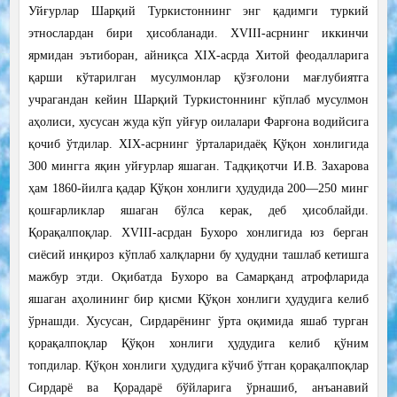
Уйғурлар Шарқий Туркистоннинг энг қадимги туркий
этнослардан бири ҳисобланади. XVIII-асрнинг иккинчи
ярмидан эътиборан, айниқса ХIХ-асрда Хитой феодалларига
қарши кўтарилган мусулмонлар қўзғолони мағлубиятга
учрагандан кейин Шарқий Туркистоннинг кўплаб мусулмон
аҳолиси, хусусан жуда кўп уйғур оилалари Фарғона водийсига
қочиб ўтдилар. XIX-асрнинг ўрталаридаёқ Қўқон хонлигида
300 мингга яқин уйғурлар яшаган. Тадқиқотчи И.В. Захарова
ҳам 1860-йилга қадар Қўқон хонлиги ҳудудида 200—250 минг
қошғарликлар яшаган бўлса керак, деб ҳисоблайди.
Қорақалпоқлар. XVIII-асрдан Бухоро хонлигида юз берган
сиёсий инқироз кўплаб халқларни бу ҳудудни ташлаб кетишга
мажбур этди. Оқибатда Бухоро ва Самарқанд атрофларида
яшаган аҳолининг бир қисми Қўқон хонлиги ҳудудига келиб
ўрнашди. Хусусан, Сирдарёнинг ўрта оқимида яшаб турган
қорақалпоқлар Қўқон хонлиги ҳудудига келиб қўним
топдилар. Қўқон хонлиги ҳудудига кўчиб ўтган қорақалпоқлар
Сирдарё ва Қорадарё бўйларига ўрнашиб, анъанавий