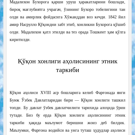
Мадалихон Бухорога қарши уруш ҳаракатларини бошлади,
бироқ мағлубиятга учрагач, ўзининг Бухоро тобелигини тан
олди ва амирлик фойдасига Хўжанддан воз кечди. 1842 йил
амир Насрулло Қўқондни забт этиб, хонликни Бухорога қўшиб
олди. Мадалихон қатл этилди ва тез орада Тошкент ҳам қўлга
киритилди.
Қўқон хонлиги аҳолисининг этник
таркиби
Қўқон аҳолиси
XVIII аср бошларига келиб Фарғонада янги
Буюк Ўзбек Давлатларидан бири — Қўқон хонлиги ташкил
топди. Бу давлат ўзбек давлатчилиги тарихида алоҳида ўрин
тутади. Биз бу ерда Қўқон хонлиги аҳолисининг этник
таркиби ҳақида маълумот беришни жоиз деб билдик.
Маълумки, Фарғона водийси ва унга туташ ҳудудлар аҳолиси