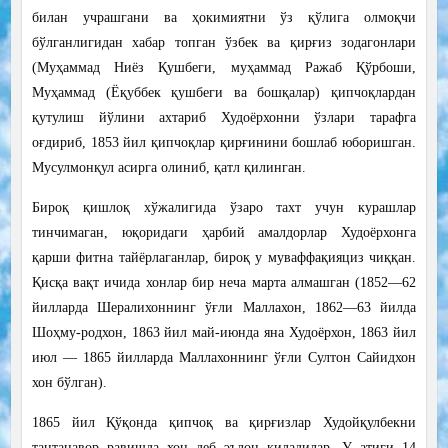
билан учрашгани ва ҳокимиятни ўз қўлига олмоқчи
бўлганлигидан хабар топган ўзбек ва қирғиз зодагонлари
(Муҳаммад Ниёз Қушбеги, муҳаммад Ражаб Қўрбоши,
Муҳаммад (Ёқуббек қушбеги ва бошқалар) қипчоқлардан
қутулиш йўлини ахтариб Худоёрхонни ўзлари тарафга
оғдириб, 1853 йил қипчоқлар қирғинини бошлаб юборишган.
Мусулмонқул асирга олиниб, қатл қилинган.
Бироқ қишлоқ хўжалигида ўзаро тахт учун курашлар
тинчимаган, юқоридаги ҳарбий амалдорлар Худоёрхонга
қарши фитна тайёрлаганлар, бироқ у муваффақияциз чиққан.
Қисқа вақт ичида хонлар бир неча марта алмашган (1852—62
йилларда Шералихоннинг ўғли Маллахон, 1862—63 йилда
Шоҳму-родхон, 1863 йил май-июнда яна Худоёрхон, 1863 йил
июл — 1865 йилларда Маллахоннинг ўғли Султон Сайидхон
хон бўлган).
1865 йил Қўқонда қипчоқ ва қирғизлар Худойқулбекни
тантанавор равишда хон деб эълон қиладилар. У атиги 14