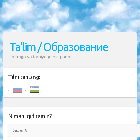
Ta’lim / Образование
Ta’limga va tarbiyaga oid portal
Tilni tanlang:
Nimani qidiramiz?
Search