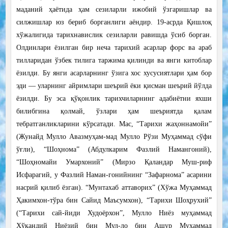
маданий ҳаётида ҳам сезиларли ижобий ўзгаришлар ва
силжишлар юз бериб борганлиги аёндир. 19-асрда Қишлоқ
хўжалигида тарихнавислик сезиларли равишда ўсиб борган.
Олдинлари ёзилган бир неча тарихий асарлар форс ва араб
тилларидан ўзбек тилига таржима қилинди ва янги китоблар
ёзилди. Бу янги асарларнинг ўзига хос хусусиятлари ҳам бор
эди — уларнинг айримлари шеърий ёки қисман шеърий йўлда
ёзилди. Бу эса қўқонлик тарихчиларнинг адабиётни яхши
билибгина қолмай, ўзлари ҳам шеъриятда қалам
тебратганликларини кўрсатади. Мас, “Тарихи жаҳоннамойи”
(Жунайд Мулло Авазмуҳам-мад Мулло Рўзи Муҳаммад сўфи
ўғли), “Шоҳнома” (Абдулкарим Фазлий Намангоний),
“Шоҳномайи Умархоний” (Мирзо Қаландар Муш-риф
Исфарагий, у Фазлий Наман-гонийнинг “Зафарнома” асарини
насрий қилиб ёзган). “Мунтахаб аттаворих” (Хўжа Муҳаммад
Ҳакимхон-тўра бин Сайид Маъсумхон), “Тарихи Шоҳрухий”
(“Тарихи сай-йиди Худоёрхон”, Мулло Ниёз муҳаммад
Хўқандий Ниёзий бин Мул-ло бин Ашур Муҳаммад