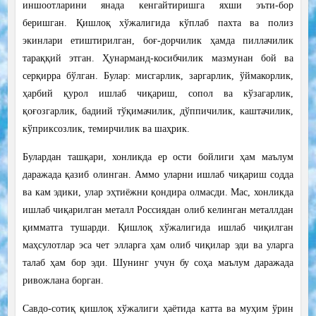
иншоотларини янада кенгайтиришга яхши эъти-бор
беришган. Қишлоқ хўжалигида кўплаб пахта ва полиз
экинлари етиштирилган, боғ-дорчилик ҳамда пиллачилик
тараққий этган. Ҳунарманд-косибчилик мазмунан бой ва
серқирра бўлган. Булар: мисгарлик, заргарлик, ўймакорлик,
ҳарбий қурол ишлаб чиқариш, сопол ва кўзагарлик,
қоғозгарлик, бадиий тўқимачилик, дўппичилик, каштачилик,
кўприксозлик, темирчилик ва шаҳрик.
Булардан ташқари, хонликда ер ости бойлиги ҳам маълум
даражада қазиб олинган. Аммо уларни ишлаб чиқариш содда
ва кам эдики, улар эҳтиёжни қондира олмасди. Мас, хонликда
ишлаб чиқарилган металл Россиядан олиб келинган металлдан
қимматга тушарди. Қишлоқ хўжалигида ишлаб чиқилган
маҳсулотлар эса чет элларга ҳам олиб чиқилар эди ва уларга
талаб ҳам бор эди. Шунинг учун бу соҳа маълум даражада
ривожлана борган.
Савдо-сотиқ қишлоқ хўжалиги ҳаётида катта ва муҳим ўрин