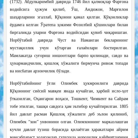
(1732). Абдулкаримбий даврида 1746 йил қалмоқлар Фарғона
водийсига ҳужум қилиб, Ўш, Андижон, Марғилон
шаҳарларини эгаллаб, Қўқонни қамал қилган. Қўқонликлар
ёрдамга келган Ўратепа ҳокими Фозилбий қўшинлари билан
биргаликда уларни Фарғона водийсидан қувиб чиқаришган.
Норбўтабий даврида Чуст ва Наманган бекларининг
мустақиллик учун кўтарган ғалаёнлари бостирилган.
Мамлакатда суғориш иншоотлари барпо қилинади, савдо ва
ҳунармандчилик, қишлоқ хўжалиги бирмунча ривож топади
ва нисбатан арзончилик бўлади.
Норбўтабийнинг ўғли Олимбек ҳукмронлиги даврида
Қўқоннинг сиёсий мавқеи янада кучайган, ҳарбий исло-ҳот
ўтказилган, Оҳангарон воҳаси, Тошкент, Чимкент ва Сайрам
тобе этилган, ташқи савдога ҳам эътибор кучайтирилган. 1805
йил давлат расман Қишлоқ хўжалиги деб эълон қилиниб,
Олимбек “хон” унвонини олган. Олимхоннинг марказлашган
кучли давлат тузиш борасида қилаётган ҳаракатлари айрим
мансабпараст зодагонлар гуруҳида норозилик кайфиятларини