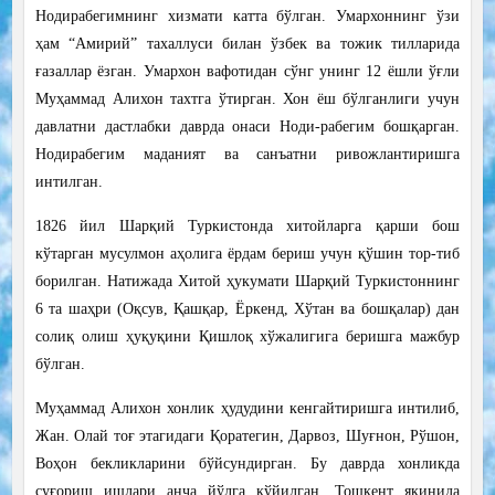
Нодирабегимнинг хизмати катта бўлган. Умархоннинг ўзи
ҳам “Амирий” тахаллуси билан ўзбек ва тожик тилларида
ғазаллар ёзган. Умархон вафотидан сўнг унинг 12 ёшли ўғли
Муҳаммад Алихон тахтга ўтирган. Хон ёш бўлганлиги учун
давлатни дастлабки даврда онаси Ноди-рабегим бошқарган.
Нодирабегим маданият ва санъатни ривожлантиришга
интилган.
1826 йил Шарқий Туркистонда хитойларга қарши бош
кўтарган мусулмон аҳолига ёрдам бериш учун қўшин тор-тиб
борилган. Натижада Хитой ҳукумати Шарқий Туркистоннинг
6 та шаҳри (Оқсув, Қашқар, Ёркенд, Хўтан ва бошқалар) дан
солиқ олиш ҳуқуқини Қишлоқ хўжалигига беришга мажбур
бўлган.
Муҳаммад Алихон хонлик ҳудудини кенгайтиришга интилиб,
Жан. Олай тоғ этагидаги Қоратегин, Дарвоз, Шуғнон, Рўшон,
Воҳон бекликларини бўйсундирган. Бу даврда хонликда
суғориш ишлари анча йўлга қўйилган. Тошкент яқинида