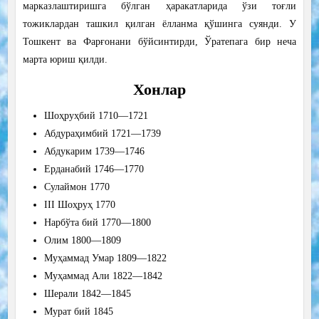
марказлаштиришга бўлган ҳаракатларида ўзи тоғли
тожиклардан ташкил қилган ёлланма қўшинга суянди. У
Тошкент ва Фарғонани бўйсинтирди, Ўратепага бир неча
марта юриш қилди.
Хонлар
Шоҳруҳбий 1710—1721
Абдураҳимбий 1721—1739
Абдукарим 1739—1746
Ерданабий 1746—1770
Сулаймон 1770
III Шоҳруҳ 1770
Нарбўта бий 1770—1800
Олим 1800—1809
Муҳаммад Умар 1809—1822
Муҳаммад Али 1822—1842
Шерали 1842—1845
Мурат бий 1845