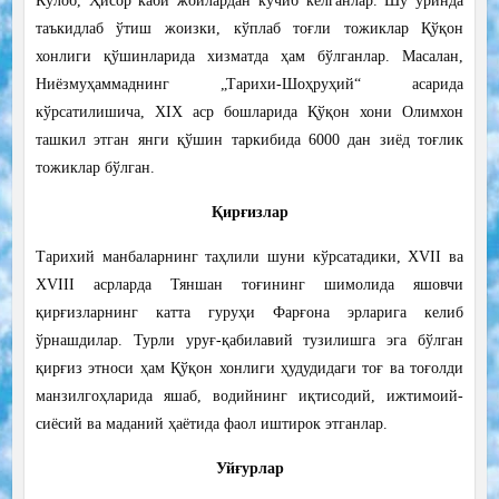
Кўлоб, Ҳисор каби жойлардан кўчиб келганлар. Шу ўринда
таъкидлаб ўтиш жоизки, кўплаб тоғли тожиклар Қўқон
хонлиги қўшинларида хизматда ҳам бўлганлар. Масалан,
Ниёзмуҳаммаднинг „Тарихи-Шоҳруҳий“ асарида
кўрсатилишича, ХIХ аср бошларида Қўқон хони Олимхон
ташкил этган янги қўшин таркибида 6000 дан зиёд тоғлик
тожиклар бўлган.
Қирғизлар
Тарихий манбаларнинг таҳлили шуни кўрсатадики, ХVII ва
ХVIII асрларда Тяншан тоғининг шимолида яшовчи
қирғизларнинг катта гуруҳи Фарғона эрларига келиб
ўрнашдилар. Турли уруғ-қабилавий тузилишга эга бўлган
қирғиз этноси ҳам Қўқон хонлиги ҳудудидаги тоғ ва тоғолди
манзилгоҳларида яшаб, водийнинг иқтисодий, ижтимоий-
сиёсий ва маданий ҳаётида фаол иштирок этганлар.
Уйғурлар