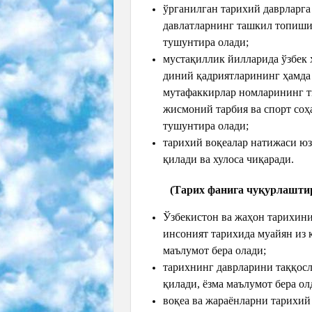
ўрганилган тарихий даврларга
давлатларнинг ташкил топиши,
тушунтира олади;
мустақиллик йилларида ўзбек 
диний қадриятларининг ҳамда
мутафаккирлар номларининг т
жисмоний тарбия ва спорт со
тушунтира олади;
тарихий воқеалар натижаси юз
қилади ва хулоса чиқаради.
(Тарих фанига чуқурлашти
Ўзбекистон ва жаҳон тарихини
инсоният тарихида муайян из 
маълумот бера олади;
тарихнинг даврларини таққосла
қилади, ёзма маълумот бера ол
воқеа ва жараёнларни тарихий 