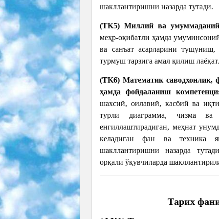
шакллантиришни назарда тутади.
(TK5) Миллий ва умуммаданий
меҳр-оқибатли ҳамда умуминсоний
ва санъат асарларини тушуниш,
турмуш тарзига амал қилиш лаёқа
(TK6) Математик саводхонлик, 
ҳамда фойдаланиш компетенци
шахсий, оилавий, касбий ва иқт
турли диаграмма, чизма ва
енгиллаштирадиган, меҳнат унум
келадиган фан ва техника ян
шакллантиришни назарда тутад
орқали ўқувчиларда шакллантирил
Тарих фан