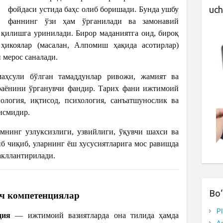
uch
фойдаси устида баҳс олиб боришади. Бунда ушбу
фаннинг ўзи ҳам ўрганилади ва замонавий
қилишга уринилади. Бирор маданиятга оид, бироқ
 ҳикоялар (масалан, Алпомиш ҳақида асотирлар)
 мерос саналади.
ҳсули бўлган тамаддунлар ривожи, жамият ва
раёнини ўрганувчи фандир. Тарих фани ижтимоий
ология, иқтисод, психология, санъатшунослик ва
қисмидир.
мнинг узлуксизлиги, узвийлиги, ўқувчи шахси ва
б чиқиб, уларнинг ёш хусусиятларига мос равишда
акллантирилади.
Bo‘
ч компетенциялар
P
ция
— ижтимоий вазиятларда она тилида ҳамда