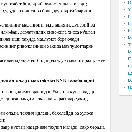
Da
 муносабат билдириб, хулоса чиқара олади;
Yi
 ҳудуди, аҳолиси ва бошқарув тартибларини
Fa
Fi
халқининг маданияти, маънавияти, дунёвий ва
Ki
 илм-фан, давлатчилик ривожига ҳисса қўшган
Ma
икланиши ҳақида маълумот бера олади;
Ta
ҳасининг ривожланиши ҳақида маълумотларни
Ma
El
асидан муносабат билдиради, умумлаштиради, баён
En
Et
рилган махсус мактаб ёки КХК талабалари)
Bu
Ha
нг энг қадимги давридан бугунги кунга қадар
қолдирган муҳим воқеа ва жараёнлар ҳақида
й олади, таҳлил қилади, баҳолайди ва хулоса
ди;
давр нуқтаи назаридан таҳлил қилади, баҳо беради,