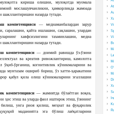
A
мулоқотга кириша олишни, мулоқотда муомала
At
имоий мослашувчанликни, ҳамкорликда жамоада
Au
и шакллантиришни назарда тутади.
Xa
аш компетенцияси
— медиаманбалардан зарур
Vi
и, саралашни, қайта ишлашни, сақлашни, улардан
Sp
уларнинг хавфсизлигини таъминлашни, медиа
Vi
и шакллантиришни назарда тутади.
Bo
Ma
иш компетенцияси
— доимий равишда ўз-ўзини
La
еллектуал ва креатив ривожлантириш, камолотга
Ma
ил ўқиб-ўрганиш, когнитивлик кўникмаларини ва
O‘
шда мунтазам ошириб бориш, ўз хатти-ҳаракатини
Ma
арор қабул қила олиш кўникмаларини эгаллашни
Di
Xo
Sa
ик компетенцияси
— жамиятда бўлаётган воқеа,
In
ни ҳис этиш ва уларда фаол иштирок этиш, ўзининг
Ko
 билиш, унга риоя қилиш, меҳнат ва фуқаролик
Ru
ҳуқуқий маданиятга эга бўлиш лаёқатларини