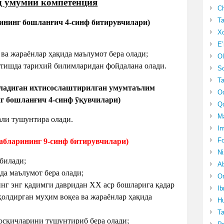
д умумий компетенция
Ch
Ta
нинг бошланғич 4-синф битирувчилари)
Xo
E’
 ва жараёнлар ҳақида маълумот бера олади;
Ol
этишда тарихий билимларидан фойдалана олади.
S
Ta
иладиган ихтисослаштирилган умумтаълим
Oc
г бошланғич 4-синф ўқувчилари)
Qo
Ma
али тушунтира олади.
Im
Fo
бларининг 9-синф битирувчилари)
N
 билади;
Ab
да маълумот бера олади;
Om
нг энг қадимги давридан XX аср бошларига қадар
Ib
қолдирган муҳим воқеа ва жараёнлар ҳақида
Hu
T
осқичларини тушунтириб бера олади;