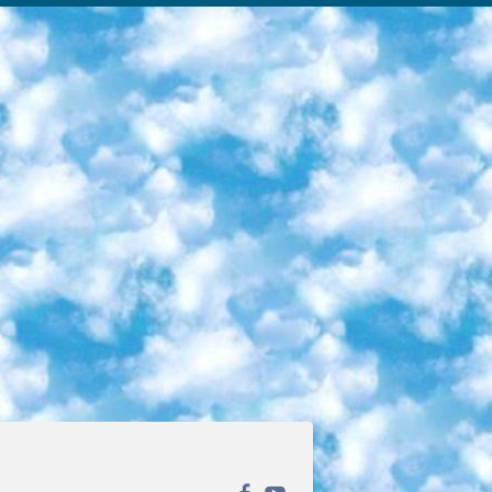
ека открытого доступа. Каталог площадки регулярно обрастает текстами статей из различных научных изданий. Сгруппированные по журналам и рубрикам публикации можно читать онлайн или скачивать целиком в PDF-формате. Проект нацелен на популяризацию науки за счёт открытого доступа к качественной информации. 6. «ПостНаука» На этом ресурсе публикуют подборки видеолекций, составленные экспертами из разных отраслей и объединённые общими темами. Среди них, к примеру, есть серии «Биоинформатика и геномика», «Культура средневековой Скандинавии» и Cinema Studies о теории кино. Каждая подборка лекций — логически связанная история, рассказанная экспертом от первого лица. Кроме того, на сайте появляются научно-образовательные статьи и тесты на разные темы. 7. «Newочём» Команда проекта «Newочём» отбирает самые интересные тексты из англоязычных СМИ и переводит те из них, за которые голосуют участники сообщества «ВКонтакте». По большей части это научно-популярные статьи. Редакторы придумывают лишь заголовки, в остальном содержание переводов соответствует оригиналам. Полные тексты можно читать прямо в социальной сети. 8. InternetUrok Онлайн-база материалов по основным дисциплинам школьной программы. Информация на сайте структурирована по классам, предметам и темам (урокам). Каждый урок состоит из видеолекций и конспектов. Есть также интерактивные тренажёры и тесты для закрепления пройденного материала. Даже если вы давно окончили школу, возможность повторить программу старших классов всегда может пригодиться. 9. Edutainme Ещё один ресурс об образовании. В отличие от Newtonew, как мне кажется, Edutainme больше ориентируется на представителей индустрии: педагогов, предпринимателей, разработчиков образовательных проектов. Но и любой, кто просто стремится к саморазвитию, найдёт на сайте много полезного и интересного для себя. Например, информацию о новых курсах и образовательных сервисах. 10. Newtonew Онлайн-медиа об образовании и обучении в широком смысле. Авторы Newtonew пишут об инструментах, заведениях, тактиках и стратегиях, которые помогают учить других и получать новые знания самостоятельно. На этой площадке вы найдёте новости, обзоры, аналитические мат