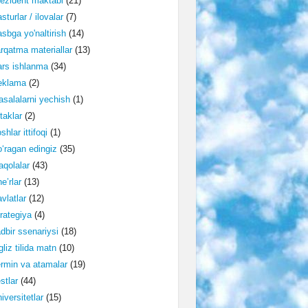
ezident maktabi
(21)
sturlar / ilovalar
(7)
sbga yo'naltirish
(14)
rqatma materiallar
(13)
rs ishlanma
(34)
eklama
(2)
salalarni yechish
(1)
taklar
(2)
shlar ittifoqi
(1)
‘ragan edingiz
(35)
qolalar
(43)
e’rlar
(13)
vlatlar
(12)
rategiya
(4)
dbir ssenariysi
(18)
gliz tilida matn
(10)
rmin va atamalar
(19)
stlar
(44)
iversitetlar
(15)