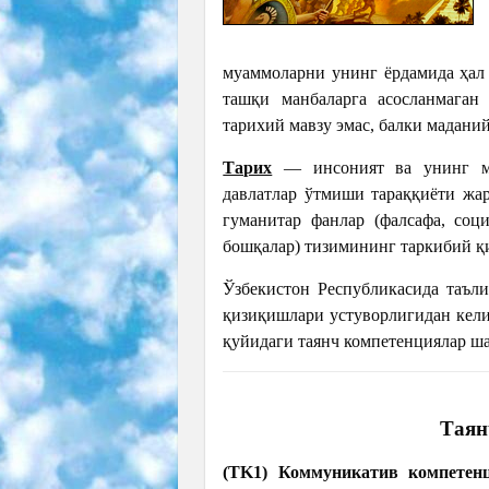
муаммоларни унинг ёрдамида ҳал 
ташқи манбаларга асосланмаган
тарихий мавзу эмас, балки маданий
Тарих
— инсоният ва унинг ма
давлатлар ўтмиши тараққиёти жа
гуманитар фанлар (фалсафа, соци
бошқалар) тизимининг таркибий 
Ўзбекистон Республикасида таъли
қизиқишлари устуворлигидан кели
қуйидаги таянч компетенциялар ш
Таян
(TK1) Коммуникатив компетен