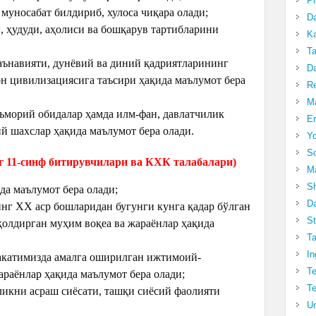
Pr
 муносабат билдириб, хулоса чиқара олади;
Da
 ҳудуди, аҳолиси ва бошқарув тартибларини
Ka
Ta
аънавияти, дунёвий ва диний қадриятларининг
Da
н цивилизациясига таъсири ҳақида маълумот бера
R
Ma
ъморий обидалар ҳамда илм-фан, давлатчилик
Er
й шахслар ҳақида маълумот бера олади.
Yo
So
 11-синф битирувчилари ва КХК талабалари)
Ma
Sh
да маълумот бера олади;
Da
нг XX аср бошларидан бугунги кунга қадар бўлган
St
қолдирган муҳим воқеа ва жараёнлар ҳақида
Ta
In
акатимизда амалга оширилган ижтимоий-
Te
араёнлар ҳақида маълумот бера олади;
Te
икни асраш сиёсати, ташқи сиёсий фаолияти
Un