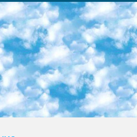
ка образовательный центр (Худайкулов Ш.) итоговый государственный аттестационный экзамен ориентирован на творческое и логическое мышление при подготовке базы материалов учитывать введение заданий. 5. Следует отметить, что: сертификат государственного образца о знании общеобразовательного предмета и как минимум национальный уровень B1 по предметам на иностранных языках, указанным в Приложении 2. или международно признанный сертификат эквивалентного уровня студенты, изучающие определенный предмет, освобождаются от экзамена; по соответствующим предметам запланирована итоговая государственная аттестация за день до дня, путем жеребьевки Рабочей группой (в письменной форме по предметам, проводимым в форме) из числа сформированных вариантов выбрано 2 варианта; 2 выбранных варианта экзамена анонсированы на официальном сайте министерства и все выпускники по всей стране на основе этих вариантов проводит итоговую государственную аттестацию. 6. Государственное образование учащихся средних общеобразовательных учреждений. знания в соответствии с квалификационными требованиями, которые необходимо приобрести на основании стандартов итоговый (выпускной) контроль для 9 и 11 классов в целях тестирования Экзамены (далее – экзамены) состоят из предметов, перечисленных в приложении 1. будет сделано. 7. Экзамены пройдут с 26 мая по 15 июня 2024 г. (кроме науки физического воспитания). 8. Физическая для учащихся 9 классов общесредних образовательных учреждений. Экзамены по предмету «Образование, квалификация медицина» 1-6 мая 2024 года. сотрудники перевести под присмотр (с отклонениями в физическом или умственном развитии) специализированная школа для детей, школы-интернаты и со сколиозом школы-интернаты санаторного типа для больных детей исключены). 9. Он был слепым, слабовидящим и имел нарушения опорно-двигательного аппарата. экзамены в специализированных школах и интернатах для детей должны проводиться исходя из требований, предъявляемых к общеобразовательным учреждениям (физкультура кроме науки). 10. Специализированная школа для глухих и слабослышащих детей. и экзамены в интернатах и быть реализован в виде письменного теста по математике. 11. Специальность для умственно отсталых детей. Для 9 класса Родной язык и литературное письмо Государственный язык (язык обучения – узбекский). для неклассов) написано Математическое письмо Письменная/устная история Узбекистана Физическое воспитание практично Итоговый контроль Для 11 класса Написание родного языка и литературы (эссе) Математическое письмо Узбекский язык (обучение на узбекском языке) не посещающее общее среднее образование для учреждений)/Образовательное учреждение выбор письменный и устный Иностранный язык письменный/устный Письменная/устная история Узбекистана *По выбору студента:  Химия  Физика  Основы государственного права  География 10 бесплатных образовательных ресурсов - Мы составили подборку онлайн-проектов с интерактивными упражнениями, видеолекциями и статьями. Они помогут вам обрести новые и освежить старые знания бесплатно. 1. «ИНТУИТ» Старейшая образовательная площадка Рунета. Здесь вы найдёте сотни текстовых и видеокурсов на десятки различных тем — от программирования до психологии. Многие курсы подготовлены российскими университетами и крупными международными компаниями вроде Intel и Microsoft. Самостоятельное обучение бесплатное, но желающие могут оплатить услуги персональных наставников. 2. «Смартия» знакомит с актуальными профессиями и подсказывает, как им обучаться. Выбрав заинтересовавшую вас специальность — SMM-специалист, фотограф, веб-дизайнер или другую, — увидите список необходимых для неё умений. Чтобы вы могли освоить их самостоятельно, для каждого умения площадка отображает подборку ссылок на учебные материалы. Хотя «Смартия» ориентируется на русскоязычную аудиторию, часть контента всё же доступна только на английском. 3. «Лекторий Физтеха» Проект Московского физико-технического института (Физтеха). С его помощью вы можете смотреть онлайн серии лекций, записанные на видео в этом вузе. В числе доступных предметов — физика, биология, химия, информационные технологии и другие. К некоторым лекциям администрация ресурса прилагает готовые конспекты, которые можно скачивать в PDF-формате. 4. ITMOcourses Онлайн-площадка Санкт-Петербургского национального исследовательского университета информационных технологий, механики и оптики (ИТМО). Ресурс предоставляет свободный доступ к курсам, разработанным в этом вузе. Каталог материалов разбит на четыре категории: «Оптические системы и технологии», «Приборостроение и робототехника», «Информационные технологии» и «Биотехнологии». Курсы состоят из видеолекций, интерактивных демонстраций и заданий. 5. «КиберЛенинка» Электронная научная библиот