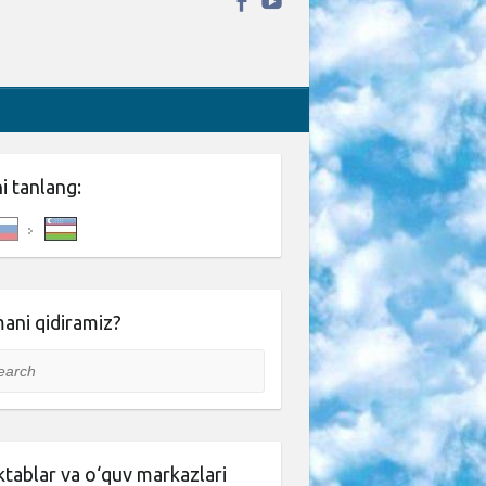
ni tanlang:
ani qidiramiz?
rch
tablar va o‘quv markazlari