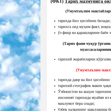
(ФК1)
Тарих мазмунига ои
(Умумтаълим мактаблари
тарихда йил ҳисобини билади;
тарихга оид муҳим факт, воқеа
ўз фикр ва қарашларини баён 
(Тарих фани чуқур ўрган
муассасаларинин
тарихий жараёнларни кўргазм
(Умумтаълим макта
тарихда давр ва йил ҳисобини
тарихий-географик макон ҳақи
Ўзбекистон ва жаҳон тарихини
инсоният тарихида муайян из 
маълумот бера олади;
ўзбек халқининг шаклланиш б