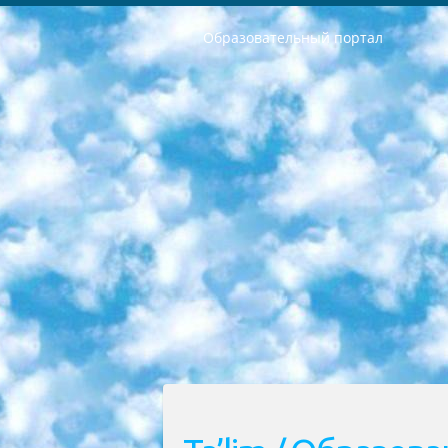
Образовательный портал
РЕСПУБЛИКА УЗБЕКИСТАН МИНИСТРЕРСТВО ДОШКОЛЬНОГО И ШКОЛЬНОГО ОБРАЗОВАНИЯ КОМАНДА в общеобразовательных учреждениях в 2023-2024 учебном году организация и проведение итоговой государственной аттестации обучающихся о Министра дошкольного и школьного образования Республики Узбекистан от 4 марта 2008 года (постановлением Минюста от 20 марта 2008 года № 1778 государственной регистрации) «Итоговое состояние учащихся общего среднего образования на основании положения об утверждении положения об аттестации общего среднего образования выпускной экзамен студентов в образовательных учреждениях в 2023-2024 учебном году В целях организации и прохождения аттестации приказываю: 1. Следующее: перечень предметов, по которым будет проводиться итоговая государственная аттестация и экзамен формы перевода согласно приложению 1; сертификаты международного образца, оценивающие уровень владения иностранными языками перечень согласно приложению 2; 2. Педагогический при специализированных образовательных учреждениях. научно-практический центр квалификации и международной оценки (Д.Давидова) 2024 г. До 25 марта: задания по предметам, по которым будет проводиться итоговая аттестация разработка и утверждение технических условий; итоговая аттестация на основании разработанного предметного задания разработка вопросов по предметам (устно и письменно), экзамен передача; общеобразовательные средние школы и специальные учебные заведения учащиеся выпускных классов школ и интернатов в агентской системе подготовка базы данных экзаменационных материалов и критериев оценки; перевод базы экзаменационных материалов на все языки обучения подать в Республиканский образовательный центр для изготовления; варианты экзаменов на основе разработанных контрольных материалов пусть будут поставлены задачи формирования. 3. Республиканский образовательный центр (Ш.Худайкулов) до 5 апреля 2024 года. до: база данных предоставленных экзаменационных материалов на все языки обучения перевод и экспертиза; для слепых, слабовидящих, глухих, слабослышащих и умственно отсталых детей учащиеся выпускных классов специализированных школ и школ-интернатов база данных экзаменационных материалов на всех преподаваемых языках подготовка критериев оценки; специализированные школы для умственно отсталых детей и технологии для учащихся выпускных классов школ-интернатов разработка соответствующих рекомендаций и критериев проведения ЕГЭ по естествознанию давать задания. 4. Педагогический при специализированных образовательных учреждениях. Научно-практический центр навыков и международной оценки (Д.Давидова), Республи