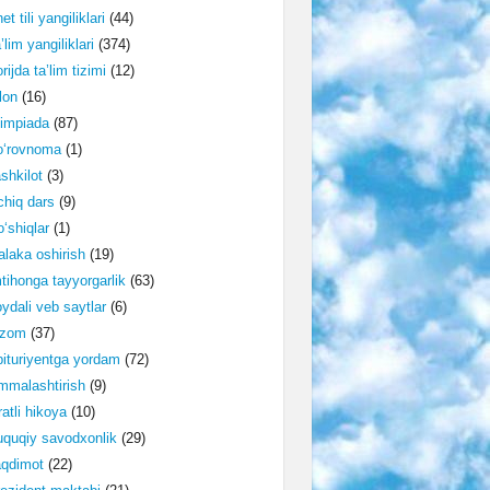
et tili yangiliklari
(44)
’lim yangiliklari
(374)
rijda ta’lim tizimi
(12)
lon
(16)
impiada
(87)
o‘rovnoma
(1)
shkilot
(3)
hiq dars
(9)
‘shiqlar
(1)
laka oshirish
(19)
tihonga tayyorgarlik
(63)
ydali veb saytlar
(6)
izom
(37)
ituriyentga yordam
(72)
malashtirish
(9)
ratli hikoya
(10)
quqiy savodxonlik
(29)
aqdimot
(22)