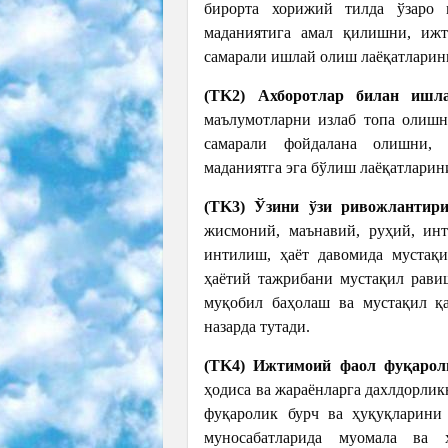
бирорта хорижий тилда ўзаро 
маданиятига амал қилишни, ижт
самарали ишлай олиш лаёқатларин
(TK2) Ахборотлар билан ишл
маълумотларни излаб топа олишн
самарали фойдалана олишни, 
маданиятга эга бўлиш лаёқатларин
(TK3) Ўзини ўзи ривожлантир
жисмоний, маънавий, руҳий, инт
интилиш, ҳаёт давомида мустақ
ҳаётий тажрибани мустақил рави
муқобил баҳолаш ва мустақил қ
назарда тутади.
(TK4) Ижтимоий фаол фуқарол
ҳодиса ва жараёнларга дахлдорлик
фуқаролик бурч ва ҳуқуқларини
муносабатларида муомала ва 