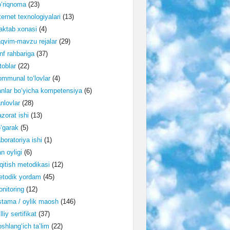
‘riqnoma
(23)
ternet texnologiyalari
(13)
ktab xonasi
(4)
qvim-mavzu rejalar
(29)
nf rahbariga
(37)
toblar
(22)
mmunal to‘lovlar
(4)
nlar bo‘yicha kompetensiya
(6)
nlovlar
(28)
zorat ishi
(13)
‘garak
(5)
boratoriya ishi
(1)
n oyligi
(6)
qitish metodikasi
(12)
etodik yordam
(45)
nitoring
(12)
tama / oylik maosh
(146)
lliy sertifikat
(37)
shlang‘ich ta’lim
(22)