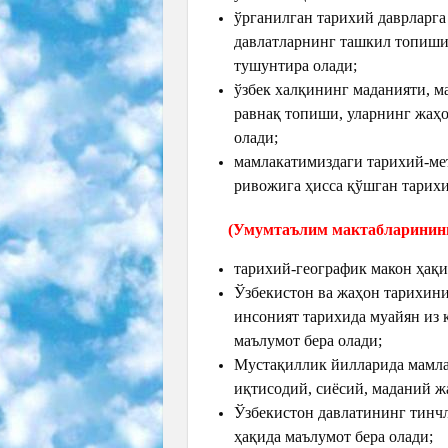
ўрганилган тарихий даврларга
давлатларнинг ташкил топиши,
тушунтира олади;
ўзбек халқининг маданияти, м
равнақ топиши, уларнинг жаҳо
олади;
мамлакатимиздаги тарихий-ме
ривожига ҳисса қўшган тарихи
(Умумтаълим мактабларининг
тарихий-географик макон ҳақи
Ўзбекистон ва жаҳон тарихини
инсоният тарихида муайян из 
маълумот бера олади;
Мустақиллик йилларида мамл
иқтисодий, сиёсий, маданий ж
Ўзбекистон давлатининг тинчл
ҳақида маълумот бера олади;