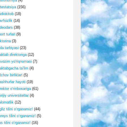
stronomiya
(4)
testatsiya
(156)
diokitob
(18)
vfsizlik
(14)
deodars
(38)
ort turlari
(9)
ktorina
(3)
la tarbiyasi
(23)
ktab direktoriga
(12)
vozim yo'riqnomasi
(7)
ktabgacha ta’lim
(4)
lchov birliklari
(5)
shhurlar hayoti
(19)
rektor o‘rinbosariga
(61)
rijiy universitetlar
(4)
lomatlik
(12)
gliz tilini o‘rganamiz!
(44)
reys tilini o‘rganamiz!
(5)
s tilini o‘rganamiz!
(16)