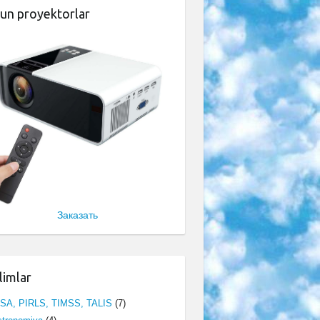
un proyektorlar
Заказать
limlar
ISA, PIRLS, TIMSS, TALIS
(7)