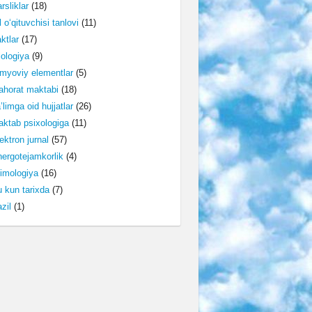
rsliklar
(18)
l o‘qituvchisi tanlovi
(11)
ktlar
(17)
lologiya
(9)
myoviy elementlar
(5)
horat maktabi
(18)
’limga oid hujjatlar
(26)
ktab psixologiga
(11)
ektron jurnal
(57)
ergotejamkorlik
(4)
imologiya
(16)
 kun tarixda
(7)
zil
(1)