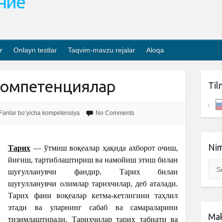
ание
r
Onlayn testlar
Taqvim-mavzu rejalar
Aloqa
компетенциялар
Til
Fanlar bo‘yicha kompetensiya
No Comments
Nim
Тарих
— ўтмиш воқеалар ҳақида ахборот очиш,
йиғиш, тартиблаштириш ва намойиш этиш билан
Sea
шуғулланувчи фандир. Тарих билан
шуғулланувчи олимлар тарихчилар, деб аталади.
Тарих фани воқеалар кетма-кетлигини таҳлил
этади ва уларнинг сабаб ва самараларини
Mak
тизимлаштиради. Тарихчилар тарих табиати ва