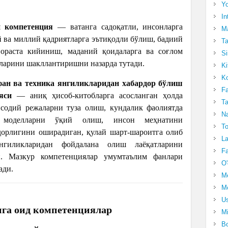
Yo
In
 компетенция
— ватанга садоқатли, инсонларга
Ma
 ва миллий қадриятларга эътиқодли бўлиш, бадиий
Ta
 ораста кийиниш, маданий қоидаларга ва соғлом
Si
тларини шакллантиришни назарда тутади.
Ki
Ko
фан ва техника янгиликларидан хабардор бўлиш
Fa
яси
— аниқ ҳисоб-китобларга асосланган ҳолда
Ta
исодий режаларни туза олиш, кундалик фаолиятда
Na
 моделларни ўқий олиш, инсон меҳнатини
To
дорлигини оширадиган, қулай шарт-шароитга олиб
La
гиликларидан фойдалана олиш лаёқатларини
Fa
и. Мазкур компетенциялар умумтаълим фанлари
O'
ади.
M
Mo
Us
ига оид компетенциялар
Mi
Bo