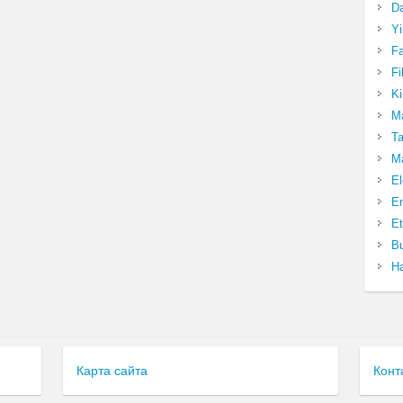
Da
Yi
Fa
Fi
Ki
Ma
Ta
Ma
El
En
Et
Bu
Ha
Карта сайта
Конт