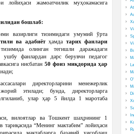
A
ри лойиҳаси жамоатчилик муҳокамасига
At
Au
 йилидан бошлаб:
Xa
Vi
лими вазирлиги тизимидаги умумий ўрта
Sp
тили ва адабиёт
ҳамда
тарих фанлари
Vi
изимида олинган тегишли даражадаги
Bo
а ушбу фанлардан дарс берувчи педагог
Ma
авкасига нисбатан
50 фоиз миқдорида ҳар
La
нади;
Ma
O‘
сасалари директорларини менежерлик
Ma
жорий этилади; бунда, директорларга
Di
елгиланиб, улар ҳар 5 йилда 1 маротаба
Xo
Sa
In
аси, вилоятлар ва Тошкент шаҳрининг 1
Ko
ов тариқасида “Менинг мактабим” лойиҳаси
Ru
оирасида мактабларга базавий ҳисоблаш