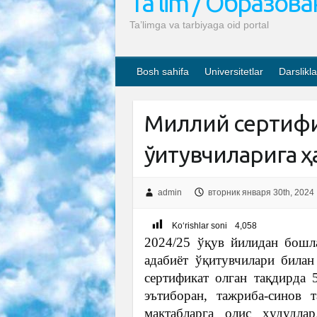
Ta’lim / Образов
Ta’limga va tarbiyaga oid portal
Bosh sahifa
Universitetlar
Darslikla
Миллий сертифик
ўқитувчиларига ҳ
admin
вторник января 30th, 2024
Ko‘rishlar soni
4,058
2024/25 ўқув йилидан бошла
адабиёт ўқитувчилари билан
сертификат олган тақдирда 
эътиборан, тажриба-синов 
мактабларга олис ҳудудла