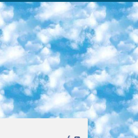
ека открытого доступа. Каталог площадки регулярно обрастает текстами статей из различных научных изданий. Сгруппированные по журналам и рубрикам публикации можно читать онлайн или скачивать целиком в PDF-формате. Проект нацелен на популяризацию науки за счёт открытого доступа к качественной информации. 6. «ПостНаука» На этом ресурсе публикуют подборки видеолекций, составленные экспертами из разных отраслей и объединённые общими темами. Среди них, к примеру, есть серии «Биоинформатика и геномика», «Культура средневековой Скандинавии» и Cinema Studies о теории кино. Каждая подборка лекций — логически связанная история, рассказанная экспертом от первого лица. Кроме того, на сайте появляются научно-образовательные статьи и тесты на разные темы. 7. «Newочём» Команда проекта «Newочём» отбирает самые интересные тексты из англоязычных СМИ и переводит те из них, за которые голосуют участники сообщества «ВКонтакте». По большей части это научно-популярные статьи. Редакторы придумывают лишь заголовки, в остальном содержание переводов соответствует оригиналам. Полные тексты можно читать прямо в социальной сети. 8. InternetUrok Онлайн-база материалов по основным дисциплинам школьной программы. Информация на сайте структурирована по классам, предметам и темам (урокам). Каждый урок состоит из видеолекций и конспектов. Есть также интерактивные тренажёры и тесты для закрепления пройденного материала. Даже если вы давно окончили школу, возможность повторить программу старших классов всегда может пригодиться. 9. Edutainme Ещё один ресурс об образовании. В отличие от Newtonew, как мне кажется, Edutainme больше ориентируется на представителей индустрии: педагогов, предпринимателей, разработчиков образовательных проектов. Но и любой, кто просто стремится к саморазвитию, найдёт на сайте много полезного и интересного для себя. Например, информацию о новых курсах и образовательных сервисах. 10. Newtonew Онлайн-медиа об образовании и обучении в широком смысле. Авторы Newtonew пишут об инструментах, заведениях, тактиках и стратегиях, которые помогают учить других и получать новые знания самостоятельно. На этой площадке вы найдёте новости, обзоры, аналитические мат