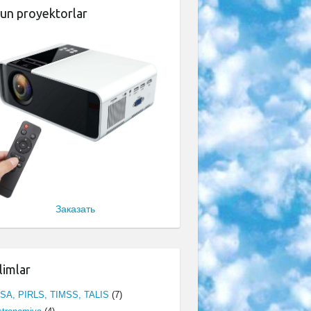
un proyektorlar
Заказать
limlar
ISA, PIRLS, TIMSS, TALIS
(7)