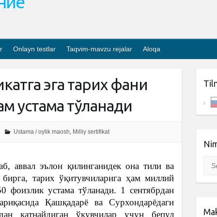
ание
r
Onlayn testlar
Taqvim-mavzu rejalar
Aloqa
атга эга тарих фани
Til
ам устама тўланади
Ustama / oylik maosh
,
Milliy sertifikat
Nim
Sea
б, аввал эълон қилинганидек она тили ва
 бирга, тарих ўқитувчиларига ҳам миллий
50 фоизлик устама тўланади. 1 сентябрдан
тариқасида Қашқадарё ва Сурхондарёдаги
Mak
рдан қатнайдиган ўқувчилар учун бепул