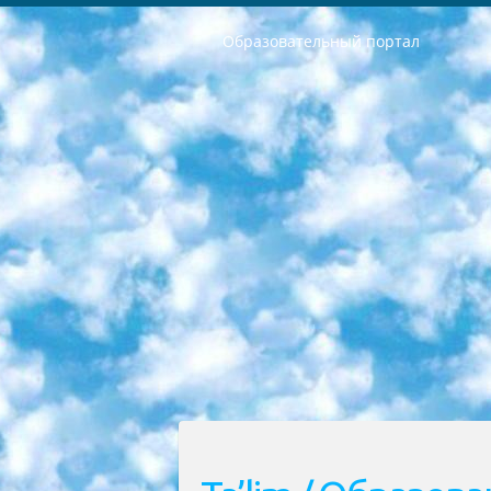
Образовательный портал
РЕСПУБЛИКА УЗБЕКИСТАН МИНИСТРЕРСТВО ДОШКОЛЬНОГО И ШКОЛЬНОГО ОБРАЗОВАНИЯ КОМАНДА в общеобразовательных учреждениях в 2023-2024 учебном году организация и проведение итоговой государственной аттестации обучающихся о Министра дошкольного и школьного образования Республики Узбекистан от 4 марта 2008 года (постановлением Минюста от 20 марта 2008 года № 1778 государственной регистрации) «Итоговое состояние учащихся общего среднего образования на основании положения об утверждении положения об аттестации общего среднего образования выпускной экзамен студентов в образовательных учреждениях в 2023-2024 учебном году В целях организации и прохождения аттестации приказываю: 1. Следующее: перечень предметов, по которым будет проводиться итоговая государственная аттестация и экзамен формы перевода согласно приложению 1; сертификаты международного образца, оценивающие уровень владения иностранными языками перечень согласно приложению 2; 2. Педагогический при специализированных образовательных учреждениях. научно-практический центр квалификации и международной оценки (Д.Давидова) 2024 г. До 25 марта: задания по предметам, по которым будет проводиться итоговая аттестация разработка и утверждение технических условий; итоговая аттестация на основании разработанного предметного задания разработка вопросов по предметам (устно и письменно), экзамен передача; общеобразовательные средние школы и специальные учебные заведения учащиеся выпускных классов школ и интернатов в агентской системе подготовка базы данных экзаменационных материалов и критериев оценки; перевод базы экзаменационных материалов на все языки обучения подать в Республиканский образовательный центр для изготовления; варианты экзаменов на основе разработанных контрольных материалов пусть будут поставлены задачи формирования. 3. Республиканский образовательный центр (Ш.Худайкулов) до 5 апреля 2024 года. до: база данных предоставленных экзаменационных материалов на все языки обучения перевод и экспертиза; для слепых, слабовидящих, глухих, слабослышащих и умственно отсталых детей учащиеся выпускных классов специализированных школ и школ-интернатов база данных экзаменационных материалов на всех преподаваемых языках подготовка критериев оценки; специализированные школы для умственно отсталых детей и технологии для учащихся выпускных классов школ-интернатов разработка соответствующих рекомендаций и критериев проведения ЕГЭ по естествознанию давать задания. 4. Педагогический при специализированных образовательных учреждениях. Научно-практический центр навыков и международной оценки (Д.Давидова), Республи