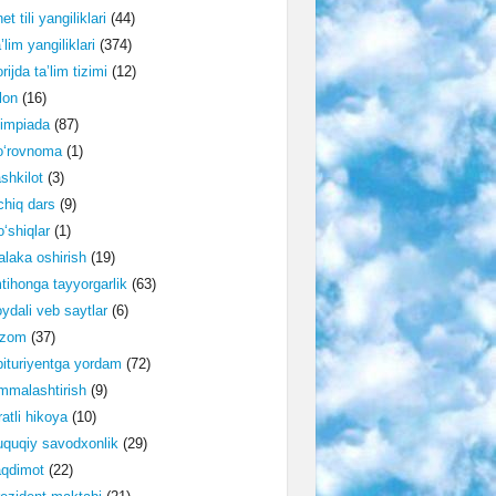
et tili yangiliklari
(44)
’lim yangiliklari
(374)
rijda ta’lim tizimi
(12)
lon
(16)
impiada
(87)
o‘rovnoma
(1)
shkilot
(3)
hiq dars
(9)
‘shiqlar
(1)
laka oshirish
(19)
tihonga tayyorgarlik
(63)
ydali veb saytlar
(6)
izom
(37)
ituriyentga yordam
(72)
malashtirish
(9)
ratli hikoya
(10)
quqiy savodxonlik
(29)
aqdimot
(22)