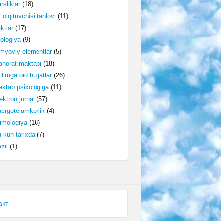
rsliklar
(18)
l o‘qituvchisi tanlovi
(11)
ktlar
(17)
lologiya
(9)
myoviy elementlar
(5)
horat maktabi
(18)
’limga oid hujjatlar
(26)
ktab psixologiga
(11)
ektron jurnal
(57)
ergotejamkorlik
(4)
imologiya
(16)
 kun tarixda
(7)
zil
(1)
акт