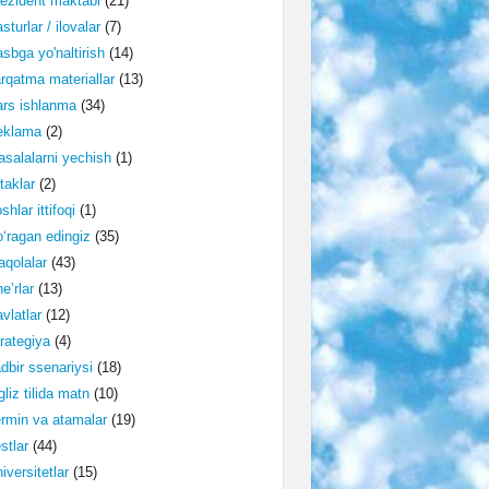
ezident maktabi
(21)
sturlar / ilovalar
(7)
sbga yo'naltirish
(14)
rqatma materiallar
(13)
rs ishlanma
(34)
eklama
(2)
salalarni yechish
(1)
taklar
(2)
shlar ittifoqi
(1)
‘ragan edingiz
(35)
qolalar
(43)
e’rlar
(13)
vlatlar
(12)
rategiya
(4)
dbir ssenariysi
(18)
gliz tilida matn
(10)
rmin va atamalar
(19)
stlar
(44)
iversitetlar
(15)