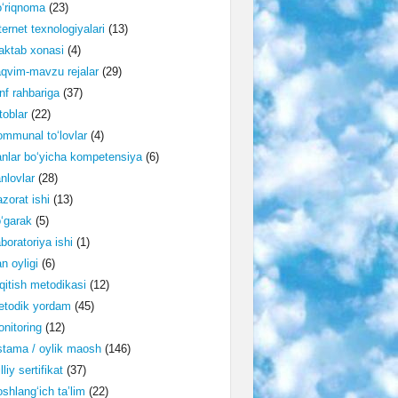
‘riqnoma
(23)
ternet texnologiyalari
(13)
ktab xonasi
(4)
qvim-mavzu rejalar
(29)
nf rahbariga
(37)
toblar
(22)
mmunal to‘lovlar
(4)
nlar bo‘yicha kompetensiya
(6)
nlovlar
(28)
zorat ishi
(13)
‘garak
(5)
boratoriya ishi
(1)
n oyligi
(6)
qitish metodikasi
(12)
etodik yordam
(45)
nitoring
(12)
tama / oylik maosh
(146)
lliy sertifikat
(37)
shlang‘ich ta’lim
(22)