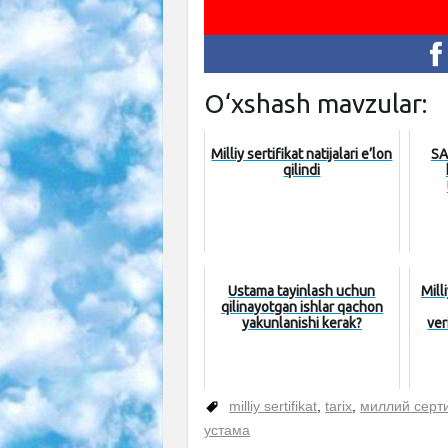
O‘xshash mavzular:
Milliy sertifikat natijalari e’lon
SA
qilindi
Ustama tayinlash uchun
Mill
qilinayotgan ishlar qachon
yakunlanishi kerak?
ver
milliy sertifikat
,
tarix
,
миллий серт
устама