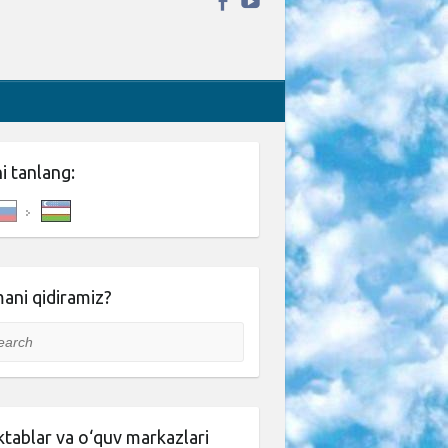
ni tanlang:
ani qidiramiz?
rch
tablar va o‘quv markazlari