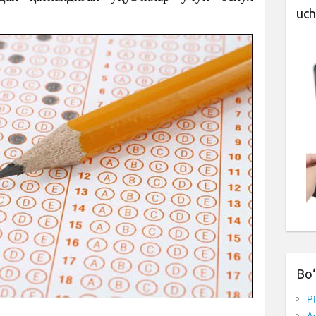
uch
Bo‘
P