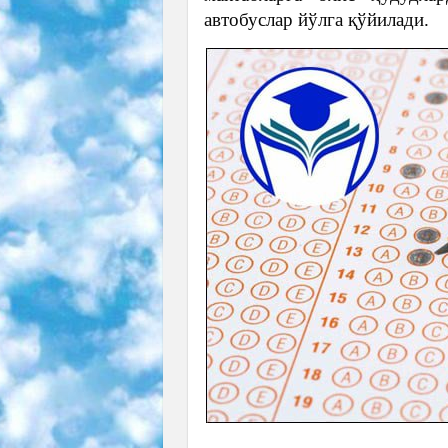
автобуслар йўлга қўйилади.