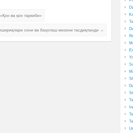
Pr
Da
Ka
«Қон ва қон таркиби»
Ta
Da
опшириқлари сони ва баҳолаш мезони тасдиқланди
→
R
Ma
Er
Yo
So
Ma
Sh
Da
St
Ta
In
Te
Te
Un