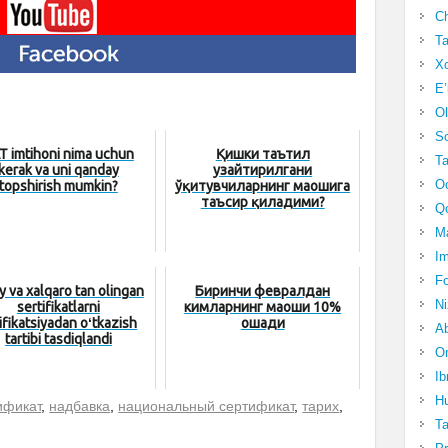
Ch
Ta
Xo
E’
Ol
S
T imtihoni nima uchun
Қишки таътил
Ta
kerak va uni qanday
узайтирилгани
Oc
topshirish mumkin?
ўқитувчиларнинг маошига
таъсир қиладими?
Qo
Ma
Im
Fo
iy va xalqaro tan olingan
Биринчи февралдан
N
sertifikatlarni
кимларнинг маоши 10%
ifikatsiyadan oʻtkazish
ошади
Ab
tartibi tasdiqlandi
Om
Ib
Hu
ификат
,
надбавка
,
национальный сертификат
,
тарих
,
T