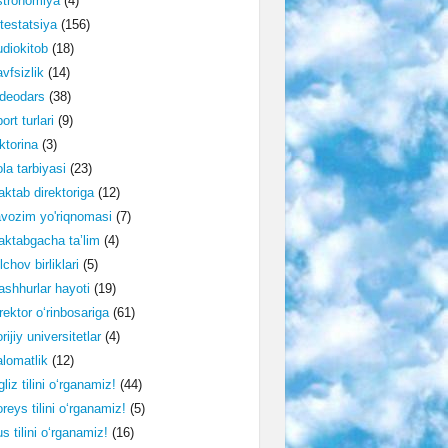
stronomiya
(4)
testatsiya
(156)
diokitob
(18)
vfsizlik
(14)
deodars
(38)
ort turlari
(9)
ktorina
(3)
la tarbiyasi
(23)
ktab direktoriga
(12)
vozim yo'riqnomasi
(7)
ktabgacha ta’lim
(4)
lchov birliklari
(5)
shhurlar hayoti
(19)
rektor o‘rinbosariga
(61)
rijiy universitetlar
(4)
lomatlik
(12)
gliz tilini o‘rganamiz!
(44)
reys tilini o‘rganamiz!
(5)
s tilini o‘rganamiz!
(16)