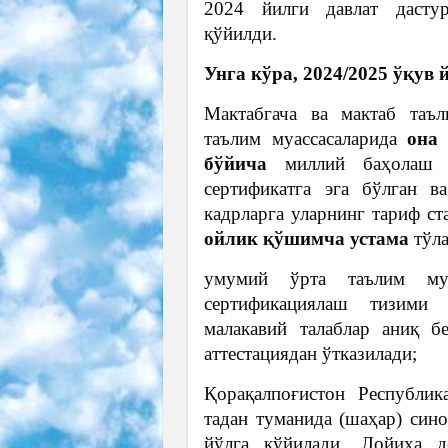
2024 йилги давлат дасту
қўйилди.
Унга кўра, 2024/2025 ўқув
Мактабгача ва мактаб таъ
таълим муассасаларида
она 
бўйича
миллий баҳолаш т
сертификатга эга бўлган в
кадрларга уларнинг тариф ст
ойлик қўшимча устама
тўла
умумий ўрта таълим муас
сертификациялаш тизими 
малакавий талаблар аниқ б
аттестациядан ўтказилади;
Қорақалпоғистон Республик
тадан туманида (шаҳар) син
йўлга қўйилади. Лойиҳа д