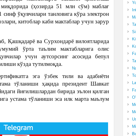
Yo
миқдорида (ҳозирда 51 млн сўм) маблағ
In
1 синф ўқувчилари танловига кўра электрон
Ma
озлари, китоблар каби мактаблар учун зарур
Ta
Si
Ki
аб, Қашқадарё ва Сурхондарё вилоятларида
Ko
 умумий ўрта таълим мактабларига олис
Fa
қувчилар учун аутсорсинг асосида бепул
Ta
йилиши кўзда тутилмоқда.
Na
ртификатга эга ўзбек тили ва адабиёти
To
La
тама тўланиши ҳақида президент Шавкат
Fa
йидаги йиғилишлардан бирида эълон қилган
O'
ига устама тўланиши эса илк марта маълум
M
Mo
Us
Mi
Bo