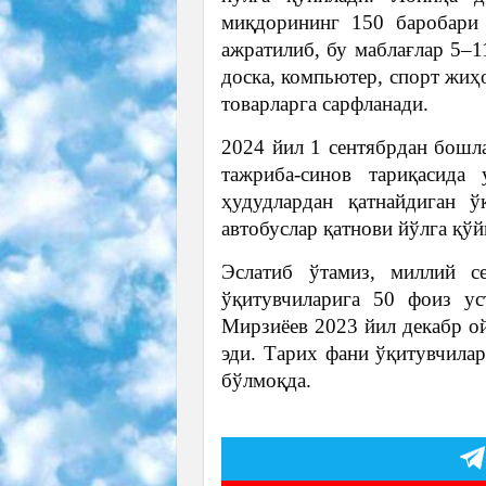
миқдорининг 150 баробари 
ажратилиб, бу маблағлар 5–1
доска, компьютер, спорт жиҳ
товарларга сарфланади.
2024 йил 1 сентябрдан бошл
тажриба-синов тариқасида
ҳудудлардан қатнайдиган ў
автобуслар қатнови йўлга қў
Эслатиб ўтамиз, миллий се
ўқитувчиларига 50 фоиз ус
Мирзиёев 2023 йил декабр о
эди. Тарих фани ўқитувчилар
бўлмоқда.