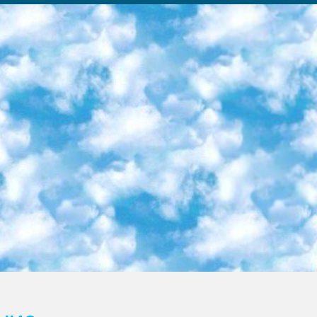
ка образовательный центр (Худайкулов Ш.) итоговый государственный аттестационный экзамен ориентирован на творческое и логическое мышление при подготовке базы материалов учитывать введение заданий. 5. Следует отметить, что: сертификат государственного образца о знании общеобразовательного предмета и как минимум национальный уровень B1 по предметам на иностранных языках, указанным в Приложении 2. или международно признанный сертификат эквивалентного уровня студенты, изучающие определенный предмет, освобождаются от экзамена; по соответствующим предметам запланирована итоговая государственная аттестация за день до дня, путем жеребьевки Рабочей группой (в письменной форме по предметам, проводимым в форме) из числа сформированных вариантов выбрано 2 варианта; 2 выбранных варианта экзамена анонсированы на официальном сайте министерства и все выпускники по всей стране на основе этих вариантов проводит итоговую государственную аттестацию. 6. Государственное образование учащихся средних общеобразовательных учреждений. знания в соответствии с квалификационными требованиями, которые необходимо приобрести на основании стандартов итоговый (выпускной) контроль для 9 и 11 классов в целях тестирования Экзамены (далее – экзамены) состоят из предметов, перечисленных в приложении 1. будет сделано. 7. Экзамены пройдут с 26 мая по 15 июня 2024 г. (кроме науки физического воспитания). 8. Физическая для учащихся 9 классов общесредних образовательных учреждений. Экзамены по предмету «Образование, квалификация медицина» 1-6 мая 2024 года. сотрудники перевести под присмотр (с отклонениями в физическом или умственном развитии) специализированная школа для детей, школы-интернаты и со сколиозом школы-интернаты санаторного типа для больных детей исключены). 9. Он был слепым, слабовидящим и имел нарушения опорно-двигательного аппарата. экзамены в специализированных школах и интернатах для детей должны проводиться исходя из требований, предъявляемых к общеобразовательным учреждениям (физкультура кроме науки). 10. Специализированная школа для глухих и слабослышащих детей. и экзамены в интернатах и быть реализован в виде письменного теста по математике. 11. Специальность для умственно отсталых детей. Для 9 класса Родной язык и литературное письмо Государственный язык (язык обучения – узбекский). для неклассов) написано Математическое письмо Письменная/устная история Узбекистана Физическое воспитание практично Итоговый контроль Для 11 класса Написание родного языка и литературы (эссе) Математическое письмо Узбекский язык (обучение на узбекском языке) не посещающее общее среднее образование для учреждений)/Образовательное учреждение выбор письменный и устный Иностранный язык письменный/устный Письменная/устная история Узбекистана *По выбору студента:  Химия  Физика  Основы государственного права  География 10 бесплатных образовательных ресурсов - Мы составили подборку онлайн-проектов с интерактивными упражнениями, видеолекциями и статьями. Они помогут вам обрести новые и освежить старые знания бесплатно. 1. «ИНТУИТ» Старейшая образовательная площадка Рунета. Здесь вы найдёте сотни текстовых и видеокурсов на десятки различных тем — от программирования до психологии. Многие курсы подготовлены российскими университетами и крупными международными компаниями вроде Intel и Microsoft. Самостоятельное обучение бесплатное, но желающие могут оплатить услуги персональных наставников. 2. «Смартия» знакомит с актуальными профессиями и подсказывает, как им обучаться. Выбрав заинтересовавшую вас специальность — SMM-специалист, фотограф, веб-дизайнер или другую, — увидите список необходимых для неё умений. Чтобы вы могли освоить их самостоятельно, для каждого умения площадка отображает подборку ссылок на учебные материалы. Хотя «Смартия» ориентируется на русскоязычную аудиторию, часть контента всё же доступна только на английском. 3. «Лекторий Физтеха» Проект Московского физико-технического института (Физтеха). С его помощью вы можете смотреть онлайн серии лекций, записанные на видео в этом вузе. В числе доступных предметов — физика, биология, химия, информационные технологии и другие. К некоторым лекциям администрация ресурса прилагает готовые конспекты, которые можно скачивать в PDF-формате. 4. ITMOcourses Онлайн-площадка Санкт-Петербургского национального исследовательского университета информационных технологий, механики и оптики (ИТМО). Ресурс предоставляет свободный доступ к курсам, разработанным в этом вузе. Каталог материалов разбит на четыре категории: «Оптические системы и технологии», «Приборостроение и робототехника», «Информационные технологии» и «Биотехнологии». Курсы состоят из видеолекций, интерактивных демонстраций и заданий. 5. «КиберЛенинка» Электронная научная библиот