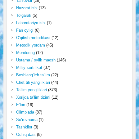
Tanlovlar
(28)
Nazorat ishi
(13)
To‘garak
(5)
Laboratoriya ishi
(1)
Fan oyligi
(6)
O'qitish metodikasi
(12)
Metodik yordam
(45)
Monitoring
(12)
Ustama / oylik maosh
(146)
Milliy sertifikat
(37)
Boshlang‘ich ta’lim
(22)
Chet tili yangiliklari
(44)
Ta’lim yangiliklari
(373)
Xorijda ta’lim tizimi
(12)
E’lon
(16)
Olimpiada
(87)
So‘rovnoma
(1)
Tashkilot
(3)
Ochiq dars
(9)