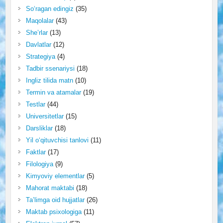
So‘ragan edingiz
(35)
Maqolalar
(43)
She’rlar
(13)
Davlatlar
(12)
Strategiya
(4)
Tadbir ssenariysi
(18)
Ingliz tilida matn
(10)
Termin va atamalar
(19)
Testlar
(44)
Universitetlar
(15)
Darsliklar
(18)
Yil o‘qituvchisi tanlovi
(11)
Faktlar
(17)
Filologiya
(9)
Kimyoviy elementlar
(5)
Mahorat maktabi
(18)
Ta’limga oid hujjatlar
(26)
Maktab psixologiga
(11)