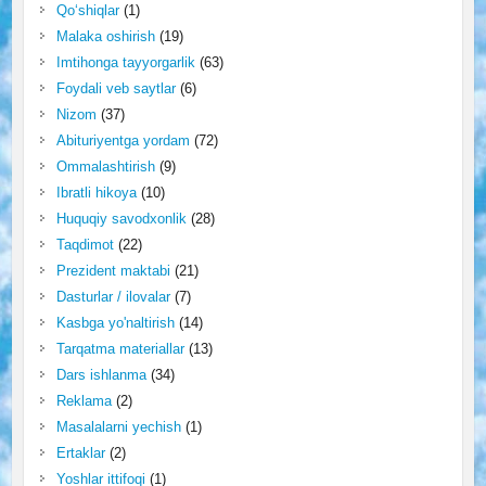
Qo‘shiqlar
(1)
Malaka oshirish
(19)
Imtihonga tayyorgarlik
(63)
Foydali veb saytlar
(6)
Nizom
(37)
Abituriyentga yordam
(72)
Ommalashtirish
(9)
Ibratli hikoya
(10)
Huquqiy savodxonlik
(28)
Taqdimot
(22)
Prezident maktabi
(21)
Dasturlar / ilovalar
(7)
Kasbga yo'naltirish
(14)
Tarqatma materiallar
(13)
Dars ishlanma
(34)
Reklama
(2)
Masalalarni yechish
(1)
Ertaklar
(2)
Yoshlar ittifoqi
(1)