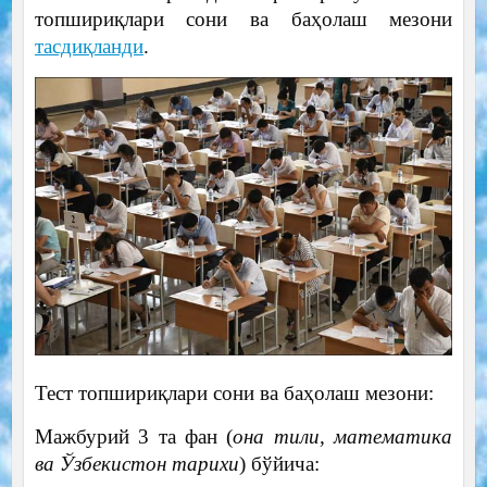
топшириқлари сони ва баҳолаш мезони
тасдиқланди
.
Тест топшириқлари сони ва баҳолаш мезони:
Мажбурий 3 та фан (
она тили, математика
ва Ўзбекистон тарихи
) бўйича: