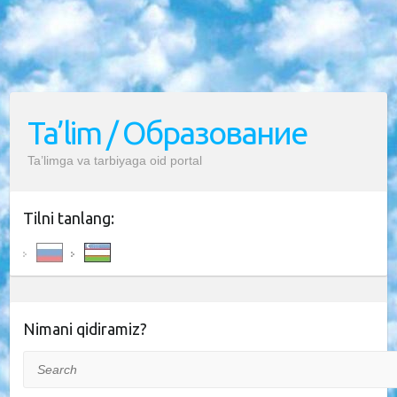
Ta’lim / Образование
Ta’limga va tarbiyaga oid portal
Tilni tanlang:
Nimani qidiramiz?
Search