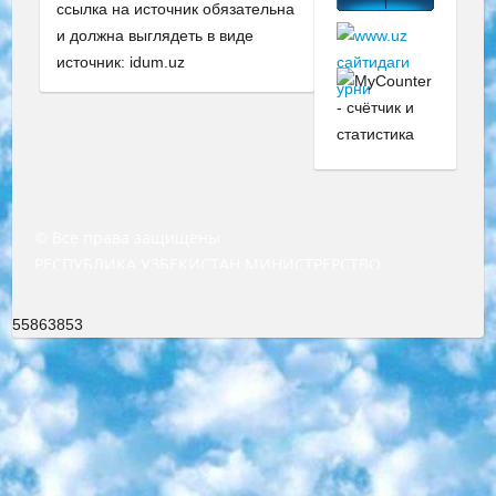
ссылка на источник обязательна
и должна выглядеть в виде
источник: idum.uz
© Все права защищены
РЕСПУБЛИКА УЗБЕКИСТАН МИНИСТРЕРСТВО ДОШКОЛЬНОГО И ШКОЛЬНОГО ОБРАЗОВАНИЯ КОМАНДА в общеобразовательных учреждениях в 2023-2024 учебном году организация и проведение итоговой государственной аттестации обучающихся о Министра дошкольного и школьного образования Республики Узбекистан от 4 марта 2008 года (постановлением Минюста от 20 марта 2008 года № 1778 государственной регистрации) «Итоговое состояние учащихся общего среднего образования на основании положения об утверждении положения об аттестации общего среднего образования выпускной экзамен студентов в образовательных учреждениях в 2023-2024 учебном году В целях организации и прохождения аттестации приказываю: 1. Следующее: перечень предметов, по которым будет проводиться итоговая государственная аттестация и экзамен формы перевода согласно приложению 1; сертификаты международного образца, оценивающие уровень владения иностранными языками перечень согласно приложению 2; 2. Педагогический при специализированных образовательных учреждениях. научно-практический центр квалификации и международной оценки (Д.Давидова) 2024 г. До 25 марта: задания по предметам, по которым будет проводиться итоговая аттестация разработка и утверждение технических условий; итоговая аттестация на основании разработанного предметного задания разработка вопросов по предметам (устно и письменно), экзамен передача; общеобразовательные средние школы и специальные учебные заведения учащиеся выпускных классов школ и интернатов в агентской системе подготовка базы данных экзаменационных материалов и критериев оценки; перевод базы экзаменационных материалов на все языки обучения подать в Республиканский образовательный центр для изготовления; варианты экзаменов на основе разработанных контрольных материалов пусть будут поставлены задачи формирования. 3. Республиканский образовательный центр (Ш.Худайкулов) до 5 апреля 2024 года. до: база данных предоставленных экзаменационных материалов на все языки обучения перевод и экспертиза; для слепых, слабовидящих, глухих, слабослышащих и умственно отсталых детей учащиеся выпускных классов специализированных школ и школ-интернатов база данных экзаменационных материалов на всех преподаваемых языках подготовка критериев оценки; специализированные школы для умственно отсталых детей и технологии для учащихся выпускных классов школ-интернатов разработка соответствующих рекомендаций и критериев проведения ЕГЭ по естествознанию давать задания. 4. Педагогический при специализированных образовательных учреждениях. Научно-практический центр навыков и международной оценки (Д.Давидова), Республика образовательный центр (Худайкулов Ш.) итоговый государственный аттестационный экзамен ориентирован на творческое и логическое мышление при подготовке базы материалов учитывать введение заданий. 5. Следует отметить, что: сертификат государственного образца о знании общеобразовательного предмета и как минимум национальный уровень B1 по предметам на иностранных языках, указанным в Приложении 2. или международно признанный сертификат эквивалентного уровня студенты, изучающие определенный предмет, освобождаются от экзамена; по соответствующим предметам запланирована итоговая государственная аттестация за день до дня, путем жеребьевки Рабочей группой (в письменной форме по предметам, проводимым в форме) из числа сформированных вариантов выбрано 2 варианта; 2 выбранных варианта экзамена анонсированы на официальном сайте министерства и все выпускники по всей стране на основе этих вариантов проводит итоговую государственную аттестацию. 6. Государственное образование учащихся средних общеобразовательных учреждений. знания в соответствии с квалификационными требованиями, которые необходимо приобрести на основании стандартов итоговый (выпускной) контроль для 9 и 11 классов в целях тестирования Экзамены (далее – экзамены) состоят из предметов, перечисленных в приложении 1. будет сделано. 7. Экзамены пройдут с 26 мая по 15 июня 2024 г. (кроме науки физического воспитания). 8. Физическая для учащихся 9 классов общесредних образовательных учреждений. Экзамены по предмету «Образование, квалификация медицина» 1-6 мая 2024 года. сотрудники перевести под присмотр (с отклонениями в физическом или умственном развитии) специализированная школа для детей, школы-интернаты и со сколиозом школы-интернаты санаторного типа для больных детей исключены). 9. Он был слепым, слабовидящим и имел нарушения опорно-двигательного аппарата. экзамены в специализированных школах и интернатах для детей должны проводиться исходя из требований, предъявляемых к общеобразовательным учреждениям (физкультура кроме науки). 10. Специализированная школа для глухих и слабослышащих детей. и экзамены в интернатах и быть реализован в виде письменного теста по математике. 11. Специальность для умственно отсталых детей. Для 9 класса Родной язык и литературное письмо Государственный язык (язык обучения – узбекский). для неклассов) написано Математическое письмо Письменная/устная история Узбекистана Физическое воспитание практично Итоговый контроль Для 11 класса Написание родного языка и литературы (эссе) Математическое письмо Узбекский язык (обучение на узбекском языке) не посещающее общее среднее образование для учреждений)/Образовательное учреждение выбор письменный и устный Иностранный язык письменный/устный Письменная/устная история Узбекистана *По выбору студента:  Химия  Физика  Основы государственного права  География 10 бесплатных образовательных ресурсов - Мы составили подборку онлайн-проектов с интерактивными упражнениями, видеолекциями и статьями. Они помогут вам обрести новые и освежить старые знания бесплатно. 1. «ИНТУИТ» Старейшая образовательная площадка Рунета. Здесь вы найдёте сотни текстовых и видеокурсов на десятки различных тем — от программирования до психологии. Многие курсы подготовлены российскими университетами и крупными международными компаниями вроде Intel и Microsoft. Самостоятельное обучение бесплатное, но желающие могут оплатить услуги персональных наставников. 2. «Смартия» знакомит с актуальными профессиями и подсказывает, как им обучаться. Выбрав заинтересовавшую вас специальность — SMM-специалист, фотограф, веб-дизайнер или другую, — увидите список необходимых для неё умений. Чтобы вы могли освоить их самостоятельно, для каждого умения площадка отображает подборку ссылок на учебные материалы. Хотя «Смартия» ориентируется на русскоязычную аудиторию, часть контента всё же доступна только на английском. 3. «Лекторий Физтеха» Проект Московского физико-технического института (Физтеха). С его помощью вы можете смотреть онлайн серии лекций, записанные на видео в этом вузе. В числе доступных предметов — физика, биология, химия, информационные технологии и другие. К некоторым лекциям администрация ресурса прилагает готовые конспекты, которые можно скачивать в PDF-формате. 4. ITMOcourses Онлайн-площадка Санкт-Петербургского национального исследовательского университета информационных технологий, механики и оптики (ИТМО). Ресурс предоставляет свободный доступ к курсам, разработанным в этом вузе. Каталог материалов разбит на четыре категории: «Оптические системы и технологии», «Приборостроение и робототехника», «Информационные технологии» и «Биотехнологии». Курсы состоят из видеолекций, интерактивных демонстраций и заданий. 5. «КиберЛенинка» Электронная научная библиотека открытого доступа. Каталог площадки регулярно обрастает текстами статей из различных научных изданий. Сгруппированные по журналам и рубрикам публикации можно читать онлайн или скачивать целиком в PDF-формате. Проект нацелен на популяризацию науки за счёт открытого доступа к качественной информации. 6. «ПостНаука» На этом ресурсе публикуют подборки видеолекций, составленные экспертами из разных отраслей и объединённые общими темами. Среди них, к примеру, есть серии «Биоинформатика и геномика», «Культура средневековой Скандинавии» и Cinema Studies о теории кино. Каждая подборка лекций — логически связанная история, рассказанная экспертом от первого лица. Кроме того, на сайте появляются научно-образовательные статьи и тесты на разные темы. 7. «Newочём» Команда проекта «Newочём» отбирает самые интересные тексты из англоязычных СМИ и переводит те из них, за которые голосуют участники сообщества «ВКонтакте». По большей части это научно-популярные статьи. Редакторы придумывают лишь заголовки, в остальном содержание переводов соответствует оригиналам. Полные тексты можно читать прямо в социальной сети. 8. InternetUrok Онлайн-база материалов по основным дисциплинам школьной программы. Информация на сайте структурирована по классам, предметам и темам (урокам). Каждый урок состоит из видеолекций и конспектов. Есть также интерактивные тренажёры и тесты для закрепления пройденного материала. Даже если вы давно окончили школу, возможность повторить программу старших классов всегда может пригодиться. 9. Edutainme Ещё один ресурс об образовании. В отличие от Newtonew, как мне кажется, Edutainme больше ориентируется на представителей индустрии: педагогов, предпринимателей, разработчиков образовательных проектов. Но и любой, кто просто стремится к саморазвитию, найдёт на сайте много полезного и интересного для себя. Например, информацию о новых курсах и образовательных сервисах. 10. Newtonew Онлайн-медиа об образовании и обучении в широком смысле. Авторы Newtonew пишут об инструментах, заведениях, тактиках и стратегиях, которые помогают учить других и получать новые знания самостоятельно. На этой площадке вы найдёте новости, обзоры, аналитические мате
55863853