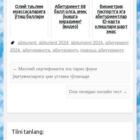
Олий таълим
Абитуриент 68
Биометрик
муассасаларига
балл олса, аниқ
паспортга эга
ўтиш баллари
ўқишга
абитуриентлар
кирадими?
ID-карта
(видео)
олишлари шарт
эмас
abiturient
,
abiturient 2024
,
abituriyent 2024
,
абитуриент
2024
,
абитуриентга
,
абитуриенту
,
помощь абитуриенту
←
Миллий сертификатга эга тарих фани
ўқитувчиларига ҳам устама тўланади
Она тилидан онлайн тест
→
Tilni tanlang: