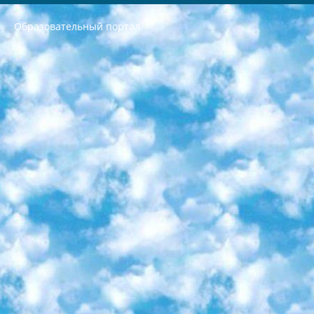
Образовательный портал
РЕСПУБЛИКА УЗБЕКИСТАН МИНИСТРЕРСТВО ДОШКОЛЬНОГО И ШКОЛЬНОГО ОБРАЗОВАНИЯ КОМАНДА в общеобразовательных учреждениях в 2023-2024 учебном году организация и проведение итоговой государственной аттестации обучающихся о Министра дошкольного и школьного образования Республики Узбекистан от 4 марта 2008 года (постановлением Минюста от 20 марта 2008 года № 1778 государственной регистрации) «Итоговое состояние учащихся общего среднего образования на основании положения об утверждении положения об аттестации общего среднего образования выпускной экзамен студентов в образовательных учреждениях в 2023-2024 учебном году В целях организации и прохождения аттестации приказываю: 1. Следующее: перечень предметов, по которым будет проводиться итоговая государственная аттестация и экзамен формы перевода согласно приложению 1; сертификаты международного образца, оценивающие уровень владения иностранными языками перечень согласно приложению 2; 2. Педагогический при специализированных образовательных учреждениях. научно-практический центр квалификации и международной оценки (Д.Давидова) 2024 г. До 25 марта: задания по предметам, по которым будет проводиться итоговая аттестация разработка и утверждение технических условий; итоговая аттестация на основании разработанного предметного задания разработка вопросов по предметам (устно и письменно), экзамен передача; общеобразовательные средние школы и специальные учебные заведения учащиеся выпускных классов школ и интернатов в агентской системе подготовка базы данных экзаменационных материалов и критериев оценки; перевод базы экзаменационных материалов на все языки обучения подать в Республиканский образовательный центр для изготовления; варианты экзаменов на основе разработанных контрольных материалов пусть будут поставлены задачи формирования. 3. Республиканский образовательный центр (Ш.Худайкулов) до 5 апреля 2024 года. до: база данных предоставленных экзаменационных материалов на все языки обучения перевод и экспертиза; для слепых, слабовидящих, глухих, слабослышащих и умственно отсталых детей учащиеся выпускных классов специализированных школ и школ-интернатов база данных экзаменационных материалов на всех преподаваемых языках подготовка критериев оценки; специализированные школы для умственно отсталых детей и технологии для учащихся выпускных классов школ-интернатов разработка соответствующих рекомендаций и критериев проведения ЕГЭ по естествознанию давать задания. 4. Педагогический при специализированных образовательных учреждениях. Научно-практический центр навыков и международной оценки (Д.Давидова), Республика образовательный центр (Худайкулов Ш.) итоговый государственный аттестационный экзамен ориентирован на творческое и логическое мышление при подготовке базы материалов учитывать введение заданий. 5. Следует отметить, что: сертификат государственного образца о знании общеобразовательного предмета и как минимум национальный уровень B1 по предметам на иностранных языках, указанным в Приложении 2. или международно признанный сертификат эквивалентного уровня студенты, изучающие определенный предмет, освобождаются от экзамена; по соответствующим предметам запланирована итоговая государственная аттестация за день до дня, путем жеребьевки Рабочей группой (в письменной форме по предметам, проводимым в форме) из числа сформированных вариантов выбрано 2 варианта; 2 выбранных варианта экзамена анонсированы на официальном сайте министерства и все выпускники по всей стране на основе этих вариантов проводит итоговую государственную аттестацию. 6. Государственное образование учащихся средних общеобразовательных учреждений. знания в соответствии с квалификационными требованиями, которые необходимо приобрести на основании стандартов итоговый (выпускной) контроль для 9 и 11 классов в целях тестирования Экзамены (далее – экзамены) состоят из предметов, перечисленных в приложении 1. будет сделано. 7. Экзамены пройдут с 26 мая по 15 июня 2024 г. (кроме науки физического воспитания). 8. Физическая для учащихся 9 классов общесредних образовательных учреждений. Экзамены по предмету «Образование, квалификация медицина» 1-6 мая 2024 года. сотрудники перевести под присмотр (с отклонениями в физическом или умственном развитии) специализированная школа для детей, школы-интернаты и со сколиозом школы-интернаты санаторного типа для больных детей исключены). 9. Он был слепым, слабовидящим и имел нарушения опорно-двигательного аппарата. экзамены в специализированных школах и интернатах для детей должны проводиться исходя из требований, предъявляемых к общеобразовательным учреждениям (физкультура кроме науки). 10. Специализированная школа для глухих и слабослышащих детей. и экзамены в интернатах и быть реализован в виде письменного теста по математике. 11. Специальность для умственно отсталых детей. Для 9 класса Родной язык и литературное письмо Государственный язык (язык обучения – узбекский). для неклассов) написано Математическое письмо Письменная/устная история Узбекистана Физическое воспитание практично Итоговый контроль Для 11 класса Написание родного языка и литературы (эссе) Математическое письмо Узбекский язык (обучение на узбекском языке) не посещающее общее среднее образование для учреждений)/Образовательное учреждение выбор письменный и устный Иностранный язык письменный/устный Письменная/устная история Узбекистана *По выбору студента:  Химия  Физика  Основы государственного права  География 10 бесплатных образовательных ресурсов - Мы составили подборку онлайн-проектов с интерактивными упражнениями, видеолекциями и статьями. Они помогут вам обрести новые и освежить старые знания бесплатно. 1. «ИНТУИТ» Старейшая образовательная площадка Рунета. Здесь вы найдёте сотни текстовых и видеокурсов на десятки различных тем — от программирования до психологии. Многие курсы подготовлены российскими университетами и крупными международными компаниями вроде Intel и Microsoft. Самостоятельное обучение бесплатное, но желающие могут оплатить услуги персональных наставников. 2. «Смартия» знакомит с актуальными профессиями и подсказывает, как им обучаться. Выбрав заинтересовавшую вас специальность — SMM-специалист, фотограф, веб-дизайнер или другую, — увидите список необходимых для неё умений. Чтобы вы могли освоить их самостоятельно, для каждого умения площадка отображает подборку ссылок на учебные материалы. Хотя «Смартия» ориентируется на русскоязычную аудиторию, часть контента всё же доступна только на английском. 3. «Лекторий Физтеха» Проект Московского физико-технического института (Физтеха). С его помощью вы можете смотреть онлайн серии лекций, записанные на видео в этом вузе. В числе доступных предметов — физика, биология, химия, информационные технологии и другие. К некоторым лекциям администрация ресурса прилагает готовые конспекты, которые можно скачивать в PDF-формате. 4. ITMOcourses Онлайн-площадка Санкт-Петербургского национального исследовательского университета информационных технологий, механики и оптики (ИТМО). Ресурс предоставляет свободный доступ к курсам, разработанным в этом вузе. Каталог материалов разбит на четыре категории: «Оптические системы и технологии», «Приборостроение и робототехника», «Информационные технологии» и «Биотехнологии». Курсы состоят из видеолекций, интерактивных демонстраций и заданий. 5. «КиберЛенинка» Электронная научная библиотека открытого доступа. Каталог площадки регулярно обрастает текстами статей из различных научных изданий. Сгруппированные по журналам и рубрикам публикации можно читать онлайн или скачивать целиком в PDF-формате. Проект нацелен на популяризацию науки за счёт открытого доступа к качественной информации. 6. «ПостНаука» На этом ресурсе публикуют подборки видеолекций, составленные экспертами из разных отраслей и объединённые общими темами. Среди них, к примеру, есть серии «Биоинформатика и геномика», «Культура средневековой Скандинавии» и Cinema Studies о теории кино. Каждая подборка лекций — логически связанная история, рассказанная экспертом от первого лица. Кроме того, на сайте появляются научно-образовательные статьи и тесты на разные темы. 7. «Newочём» Команда проекта «Newочём» отбирает самые интересные тексты из англоязычных СМИ и переводит те из них, за которые голосуют участники сообщества «ВКонтакте». По большей части это научно-популярные статьи. Редакторы придумывают лишь заголовки, в остальном содержание переводов соответствует оригиналам. Полные тексты можно читать прямо в социальной сети. 8. InternetUrok Онлайн-база материалов по основным дисциплинам школьной программы. Информация на сайте структурирована по классам, предметам и темам (урокам). Каждый урок состоит из видеолекций и конспектов. Есть также интерактивные тренажёры и тесты для закрепления пройденного материала. Даже если вы давно окончили школу, возможность повторить программу старших классов всегда может пригодиться. 9. Edutainme Ещё один ресурс об образовании. В отличие от Newtonew, как мне кажется, Edutainme больше ориентируется на представителей индустрии: педагогов, предпринимателей, разработчиков образовательных проектов. Но и любой, кто просто стремится к саморазвитию, найдёт на сайте много полезного и интересного для себя. Например, информацию о новых курсах и образовательных сервисах. 10. Newtonew Онлайн-медиа об образовании и обучении в широком смысле. Авторы Newtonew пишут об инструментах, заведениях, тактиках и стратегиях, которые помогают учить других и получать новые знания самостоятельно. На этой площадке вы найдёте новости, обзоры, аналитические мат