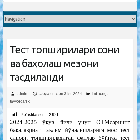
Тест топшириқлари сони
ва баҳолаш мезони
тасдиқланди
admin
среда января 31st, 2024
Imtihonga
tayyorgarlik
Ko‘rishlar soni
2,921
2024-2025 ўқув йили учун ОТМларнинг
бакалавриат таълим йўналишларига мос тест
синови топшириладиган фанлар бўйича тест