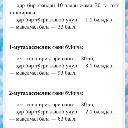
— ҳар бир фандан 10 тадан жами 30 та тест
топшириғи;
— ҳар бир тўғри жавоб учун — 1,1 баллдан;
— максимал балл — 33 балл.
1-мутахассислик
фани бўйича:
— тест топшириқлари сони — 30 та;
— ҳар бир тўғри жавоб учун — 3,1 баллдан;
— максимал балл — 93 балл.
2-мутахассислик
фани бўйича:
— тест топшириқлари сони — 30 та;
— ҳар бир тўғри жавоб учун — 2,1 баллдан;
— максимал балл — 63 балл.