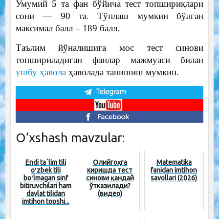
Умумий 5 та фан бўйича тест топшириқлари
сони — 90 та. Тўплаш мумкин бўлган
максимал балл – 189 балл.
Таълим йўналишига мос тест синови
топшириладиган фанлар мажмуаси билан
ушбу ҳавола
ҳаволада танишиш мумкин.
O‘xshash mavzular:
Endi taʼlim tili
Олийгоҳга
Matematika
oʻzbek tili
киришда тест
fanidan imtihon
boʻlmagan sinf
синови қандай
savollari (2026)
bitiruvchilari ham
ўтказилади?
davlat tilidan
(видео)
imtihon topshi...