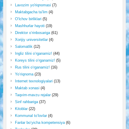
Lavozim yo'riqnomasi
(7)
Maktabgacha ta’lim
(4)
O‘lchov birliklari
(5)
Mashhurlar hayoti
(19)
Direktor o‘rinbosariga
(61)
Xorijiy universitetlar
(4)
Salomatlik
(12)
Ingliz tilini o‘rganamiz!
(44)
Koreys tilini o‘rganamiz!
(5)
Rus tilini o‘rganamiz!
(16)
Yo‘riqnoma
(23)
Internet texnologiyalari
(13)
Maktab xonasi
(4)
Taqvim-mavzu rejalar
(29)
Sinf rahbariga
(37)
Kitoblar
(22)
Kommunal to‘lovlar
(4)
Fanlar bo‘yicha kompetensiya
(6)