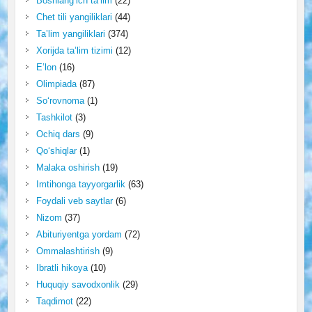
Boshlang‘ich ta’lim
(22)
Chet tili yangiliklari
(44)
Ta’lim yangiliklari
(374)
Xorijda ta’lim tizimi
(12)
E’lon
(16)
Olimpiada
(87)
So‘rovnoma
(1)
Tashkilot
(3)
Ochiq dars
(9)
Qo‘shiqlar
(1)
Malaka oshirish
(19)
Imtihonga tayyorgarlik
(63)
Foydali veb saytlar
(6)
Nizom
(37)
Abituriyentga yordam
(72)
Ommalashtirish
(9)
Ibratli hikoya
(10)
Huquqiy savodxonlik
(29)
Taqdimot
(22)