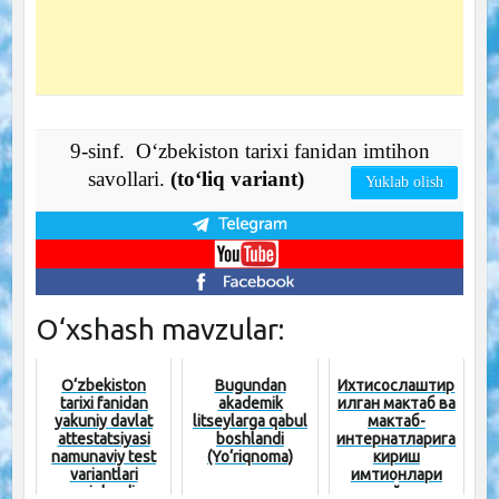
9-sinf. O‘zbekiston tarixi fanidan imtihon
savollari.
(to‘liq variant)
Yuklab olish
O‘xshash mavzular:
O‘zbekiston
Bugundan
Ихтисослаштир
tarixi fanidan
akademik
илган мактаб ва
yakuniy davlat
litseylarga qabul
мактаб-
attestatsiyasi
boshlandi
интернатларига
namunaviy test
(Yo‘riqnoma)
кириш
variantlari
имтиҳонлари
aniqlandi
қайси