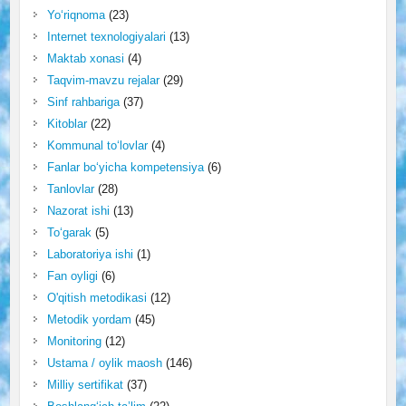
Yo‘riqnoma
(23)
Internet texnologiyalari
(13)
Maktab xonasi
(4)
Taqvim-mavzu rejalar
(29)
Sinf rahbariga
(37)
Kitoblar
(22)
Kommunal to‘lovlar
(4)
Fanlar bo‘yicha kompetensiya
(6)
Tanlovlar
(28)
Nazorat ishi
(13)
To‘garak
(5)
Laboratoriya ishi
(1)
Fan oyligi
(6)
O'qitish metodikasi
(12)
Metodik yordam
(45)
Monitoring
(12)
Ustama / oylik maosh
(146)
Milliy sertifikat
(37)