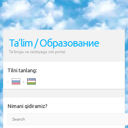
Ta’lim / Образование
Ta’limga va tarbiyaga oid portal
Tilni tanlang:
Nimani qidiramiz?
Search