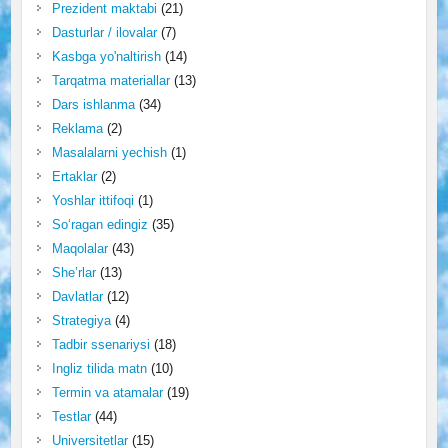
Prezident maktabi
(21)
Dasturlar / ilovalar
(7)
Kasbga yo'naltirish
(14)
Tarqatma materiallar
(13)
Dars ishlanma
(34)
Reklama
(2)
Masalalarni yechish
(1)
Ertaklar
(2)
Yoshlar ittifoqi
(1)
So‘ragan edingiz
(35)
Maqolalar
(43)
She’rlar
(13)
Davlatlar
(12)
Strategiya
(4)
Tadbir ssenariysi
(18)
Ingliz tilida matn
(10)
Termin va atamalar
(19)
Testlar
(44)
Universitetlar
(15)