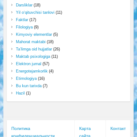
Darsliklar
(18)
Yil o‘qituvchisi tanlovi
(11)
Faktlar
(17)
Filologiya
(9)
Kimyoviy elementlar
(5)
Mahorat maktabi
(18)
Ta’limga oid hujjatlar
(26)
Maktab psixologiga
(11)
Elektron jurnal
(57)
Energotejamkorlik
(4)
Etimologiya
(16)
Bu kun tarixda
(7)
Hazil
(1)
Политика
Карта
Контакт
конфиденциальности
сайта