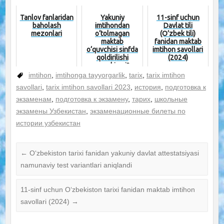
фанлардан
ўтказил...
Tanlov fanlaridan
Yakuniy
11-sinf uchun
baholash
imtihondan
Davlat tili
mezonlari
o‘tolmagan
(O’zbek tili)
maktab
fanidan maktab
o‘quvchisi sinfda
imtihon savollari
qoldirilishi
(2024)
mumkinmi?
imtihon
,
imtihonga tayyorgarlik
,
tarix
,
tarix imtihon
savollari
,
tarix imtihon savollari 2023
,
история
,
подготовка к
экзаменам
,
подготовка к экзамену
,
тарих
,
школьные
экзамены Узбекистан
,
экзаменационные билеты по
истории узбекистан
←
O‘zbekiston tarixi fanidan yakuniy davlat attestatsiyasi
namunaviy test variantlari aniqlandi
11-sinf uchun O‘zbekiston tarixi fanidan maktab imtihon
savollari (2024)
→