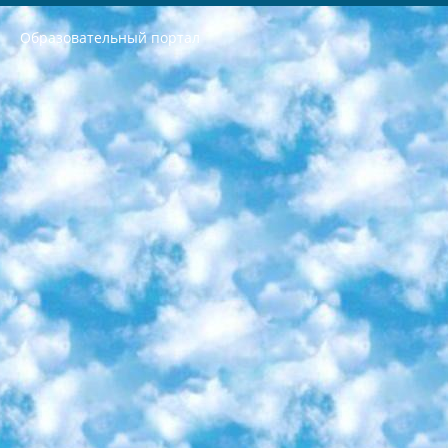
Образовательный портал
РЕСПУБЛИКА УЗБЕКИСТАН МИНИСТРЕРСТВО ДОШКОЛЬНОГО И ШКОЛЬНОГО ОБРАЗОВАНИЯ КОМАНДА в общеобразовательных учреждениях в 2023-2024 учебном году организация и проведение итоговой государственной аттестации обучающихся о Министра дошкольного и школьного образования Республики Узбекистан от 4 марта 2008 года (постановлением Минюста от 20 марта 2008 года № 1778 государственной регистрации) «Итоговое состояние учащихся общего среднего образования на основании положения об утверждении положения об аттестации общего среднего образования выпускной экзамен студентов в образовательных учреждениях в 2023-2024 учебном году В целях организации и прохождения аттестации приказываю: 1. Следующее: перечень предметов, по которым будет проводиться итоговая государственная аттестация и экзамен формы перевода согласно приложению 1; сертификаты международного образца, оценивающие уровень владения иностранными языками перечень согласно приложению 2; 2. Педагогический при специализированных образовательных учреждениях. научно-практический центр квалификации и международной оценки (Д.Давидова) 2024 г. До 25 марта: задания по предметам, по которым будет проводиться итоговая аттестация разработка и утверждение технических условий; итоговая аттестация на основании разработанного предметного задания разработка вопросов по предметам (устно и письменно), экзамен передача; общеобразовательные средние школы и специальные учебные заведения учащиеся выпускных классов школ и интернатов в агентской системе подготовка базы данных экзаменационных материалов и критериев оценки; перевод базы экзаменационных материалов на все языки обучения подать в Республиканский образовательный центр для изготовления; варианты экзаменов на основе разработанных контрольных материалов пусть будут поставлены задачи формирования. 3. Республиканский образовательный центр (Ш.Худайкулов) до 5 апреля 2024 года. до: база данных предоставленных экзаменационных материалов на все языки обучения перевод и экспертиза; для слепых, слабовидящих, глухих, слабослышащих и умственно отсталых детей учащиеся выпускных классов специализированных школ и школ-интернатов база данных экзаменационных материалов на всех преподаваемых языках подготовка критериев оценки; специализированные школы для умственно отсталых детей и технологии для учащихся выпускных классов школ-интернатов разработка соответствующих рекомендаций и критериев проведения ЕГЭ по естествознанию давать задания. 4. Педагогический при специализированных образовательных учреждениях. Научно-практический центр навыков и международной оценки (Д.Давидова), Республика образовательный центр (Худайкулов Ш.) итоговый государственный аттестационный экзамен ориентирован на творческое и логическое мышление при подготовке базы материалов учитывать введение заданий. 5. Следует отметить, что: сертификат государственного образца о знании общеобразовательного предмета и как минимум национальный уровень B1 по предметам на иностранных языках, указанным в Приложении 2. или международно признанный сертификат эквивалентного уровня студенты, изучающие определенный предмет, освобождаются от экзамена; по соответствующим предметам запланирована итоговая государственная аттестация за день до дня, путем жеребьевки Рабочей группой (в письменной форме по предметам, проводимым в форме) из числа сформированных вариантов выбрано 2 варианта; 2 выбранных варианта экзамена анонсированы на официальном сайте министерства и все выпускники по всей стране на основе этих вариантов проводит итоговую государственную аттестацию. 6. Государственное образование учащихся средних общеобразовательных учреждений. знания в соответствии с квалификационными требованиями, которые необходимо приобрести на основании стандартов итоговый (выпускной) контроль для 9 и 11 классов в целях тестирования Экзамены (далее – экзамены) состоят из предметов, перечисленных в приложении 1. будет сделано. 7. Экзамены пройдут с 26 мая по 15 июня 2024 г. (кроме науки физического воспитания). 8. Физическая для учащихся 9 классов общесредних образовательных учреждений. Экзамены по предмету «Образование, квалификация медицина» 1-6 мая 2024 года. сотрудники перевести под присмотр (с отклонениями в физическом или умственном развитии) специализированная школа для детей, школы-интернаты и со сколиозом школы-интернаты санаторного типа для больных детей исключены). 9. Он был слепым, слабовидящим и имел нарушения опорно-двигательного аппарата. экзамены в специализированных школах и интернатах для детей должны проводиться исходя из требований, предъявляемых к общеобразовательным учреждениям (физкультура кроме науки). 10. Специализированная школа для глухих и слабослышащих детей. и экзамены в интернатах и быть реализован в виде письменного теста по математике. 11. Специальность для умственно отсталых детей. Для 9 класса Родной язык и литературное письмо Государственный язык (язык обучения – узбекский). для неклассов) написано Математическое письмо Письменная/устная история Узбекистана Физическое воспитание практично Итоговый контроль Для 11 класса Написание родного языка и литературы (эссе) Математическое письмо Узбекский язык (обучение на узбекском языке) не посещающее общее среднее образование для учреждений)/Образовательное учреждение выбор письменный и устный Иностранный язык письменный/устный Письменная/устная история Узбекистана *По выбору студента:  Химия  Физика  Основы государственного права  География 10 бесплатных образовательных ресурсов - Мы составили подборку онлайн-проектов с интерактивными упражнениями, видеолекциями и статьями. Они помогут вам обрести новые и освежить старые знания бесплатно. 1. «ИНТУИТ» Старейшая образовательная площадка Рунета. Здесь вы найдёте сотни текстовых и видеокурсов на десятки различных тем — от программирования до психологии. Многие курсы подготовлены российскими университетами и крупными международными компаниями вроде Intel и Microsoft. Самостоятельное обучение бесплатное, но желающие могут оплатить услуги персональных наставников. 2. «Смартия» знакомит с актуальными профессиями и подсказывает, как им обучаться. Выбрав заинтересовавшую вас специальность — SMM-специалист, фотограф, веб-дизайнер или другую, — увидите список необходимых для неё умений. Чтобы вы могли освоить их самостоятельно, для каждого умения площадка отображает подборку ссылок на учебные материалы. Хотя «Смартия» ориентируется на русскоязычную аудиторию, часть контента всё же доступна только на английском. 3. «Лекторий Физтеха» Проект Московского физико-технического института (Физтеха). С его помощью вы можете смотреть онлайн серии лекций, записанные на видео в этом вузе. В числе доступных предметов — физика, биология, химия, информационные технологии и другие. К некоторым лекциям администрация ресурса прилагает готовые конспекты, которые можно скачивать в PDF-формате. 4. ITMOcourses Онлайн-площадка Санкт-Петербургского национального исследовательского университета информационных технологий, механики и оптики (ИТМО). Ресурс предоставляет свободный доступ к курсам, разработанным в этом вузе. Каталог материалов разбит на четыре категории: «Оптические системы и технологии», «Приборостроение и робототехника», «Информационные технологии» и «Биотехнологии». Курсы состоят из видеолекций, интерактивных демонстраций и заданий. 5. «КиберЛенинка» Электронная научная библиотека открытого доступа. Каталог площадки регулярно обрастает текстами статей из различных научных изданий. Сгруппированные по журналам и рубрикам публикации можно читать онлайн или скачивать целиком в PDF-формате. Проект нацелен на популяризацию науки за счёт открытого доступа к качественной информации. 6. «ПостНаука» На этом ресурсе публикуют подборки видеолекций, составленные экспертами из разных отраслей и объединённые общими темами. Среди них, к примеру, есть серии «Биоинформатика и геномика», «Культура средневековой Скандинавии» и Cinema Studies о теории кино. Каждая подборка лекций — логически связанная история, рассказанная экспертом от первого лица. Кроме того, на сайте появляются научно-образовательные статьи и тесты на разные темы. 7. «Newочём» Команда проекта «Newочём» отбирает самые интересные тексты из англоязычных СМИ и переводит те из них, за которые голосуют участники сообщества «ВКонтакте». По большей части это научно-популярные статьи. Редакторы придумывают лишь заголовки, в остальном содержание переводов соответствует оригиналам. Полные тексты можно читать прямо в социальной сети. 8. InternetUrok Онлайн-база материалов по основным дисциплинам школьной программы. Информация на сайте структурирована по классам, предметам и темам (урокам). Каждый урок состоит из видеолекций и конспектов. Есть также интерактивные тренажёры и тесты для закрепления пройденного материала. Даже если вы давно окончили школу, возможность повторить программу старших классов всегда может пригодиться. 9. Edutainme Ещё один ресурс об образовании. В отличие от Newtonew, как мне кажется, Edutainme больше ориентируется на представителей индустрии: педагогов, предпринимателей, разработчиков образовательных проектов. Но и любой, кто просто стремится к саморазвитию, найдёт на сайте много полезного и интересного для себя. Например, информацию о новых курсах и образовательных сервисах. 10. Newtonew Онлайн-медиа об образовании и обучении в широком смысле. Авторы Newtonew пишут об инструментах, заведениях, тактиках и стратегиях, которые помогают учить других и получать новые знания самостоятельно. На этой площадке вы найдёте новости, обзоры, аналитические мат