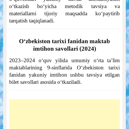
o‘tkazish bo‘yicha metodik tavsiya va
materiallarni tijoriy maqsadda ko‘paytirib
tarqatish taqiqlanadi.
O‘zbekiston tarixi fanidan maktab
imtihon savollari (2024)
2023–2024 o‘quv yilida umumiy o‘rta ta’lim
maktablarining 9-sinflarida O‘zbekiston tarixi
fanidan yakuniy imtihon ushbu tavsiya etilgan
bilet savollari asosida o‘tkaziladi.