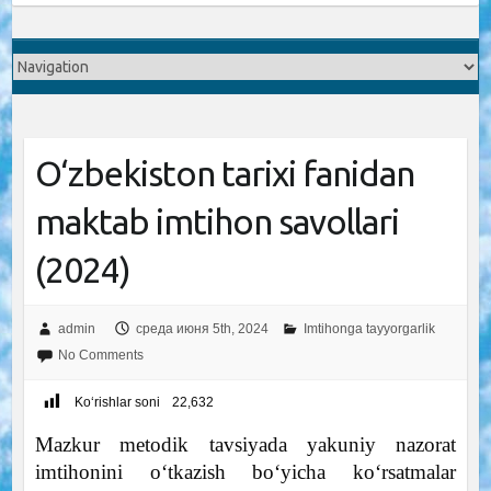
O‘zbekiston tarixi fanidan
maktab imtihon savollari
(2024)
admin
среда июня 5th, 2024
Imtihonga tayyorgarlik
No Comments
Ko‘rishlar soni
22,632
Mazkur metodik tavsiyada yakuniy nazorat
imtihonini o‘tkazish bo‘yicha ko‘rsatmalar