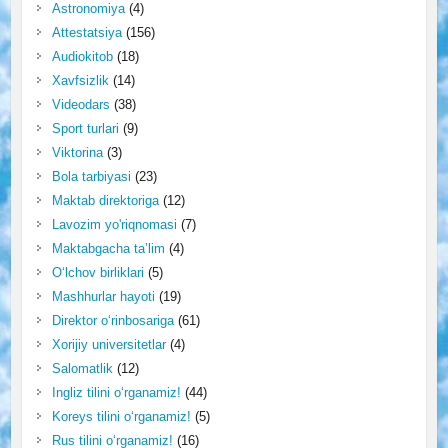
Astronomiya
(4)
Attestatsiya
(156)
Audiokitob
(18)
Xavfsizlik
(14)
Videodars
(38)
Sport turlari
(9)
Viktorina
(3)
Bola tarbiyasi
(23)
Maktab direktoriga
(12)
Lavozim yo'riqnomasi
(7)
Maktabgacha ta’lim
(4)
O‘lchov birliklari
(5)
Mashhurlar hayoti
(19)
Direktor o‘rinbosariga
(61)
Xorijiy universitetlar
(4)
Salomatlik
(12)
Ingliz tilini o‘rganamiz!
(44)
Koreys tilini o‘rganamiz!
(5)
Rus tilini o‘rganamiz!
(16)