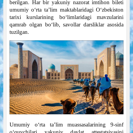
berilgan. Har bir yakuniy nazorat imtihon bileti
umumiy o‘rta ta’lim maktablaridagi O‘zbekiston
tarixi kurslarining bo‘limlaridagi mavzularini
qamrab olgan bo‘lib, savollar darsliklar asosida
tuzilgan.
Umumiy o‘rta ta’lim muassasalarining 9-sinf
o‘quvchilari yakuniy davlat attestatsiyasini