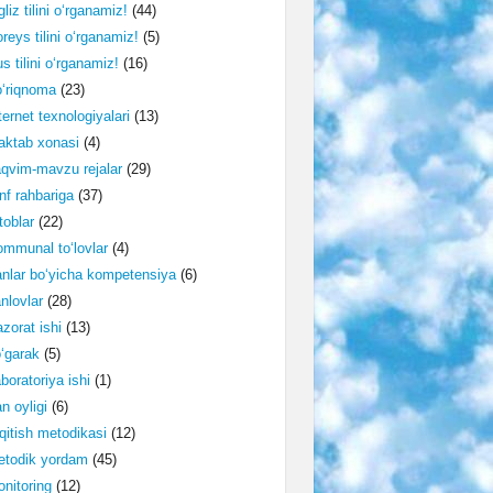
gliz tilini o‘rganamiz!
(44)
reys tilini o‘rganamiz!
(5)
s tilini o‘rganamiz!
(16)
‘riqnoma
(23)
ternet texnologiyalari
(13)
ktab xonasi
(4)
qvim-mavzu rejalar
(29)
nf rahbariga
(37)
toblar
(22)
mmunal to‘lovlar
(4)
nlar bo‘yicha kompetensiya
(6)
nlovlar
(28)
zorat ishi
(13)
‘garak
(5)
boratoriya ishi
(1)
n oyligi
(6)
qitish metodikasi
(12)
etodik yordam
(45)
nitoring
(12)