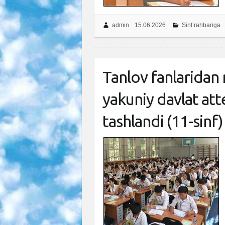
admin
15.06.2026
Sinf rahbariga
Tanlov fanlaridan
yakuniy davlat att
tashlandi (11-sinf)