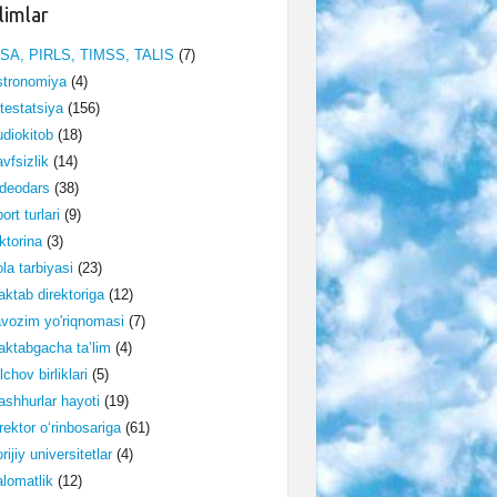
limlar
ISA, PIRLS, TIMSS, TALIS
(7)
stronomiya
(4)
testatsiya
(156)
diokitob
(18)
vfsizlik
(14)
deodars
(38)
ort turlari
(9)
ktorina
(3)
la tarbiyasi
(23)
ktab direktoriga
(12)
vozim yo'riqnomasi
(7)
ktabgacha ta’lim
(4)
lchov birliklari
(5)
shhurlar hayoti
(19)
rektor o‘rinbosariga
(61)
rijiy universitetlar
(4)
lomatlik
(12)