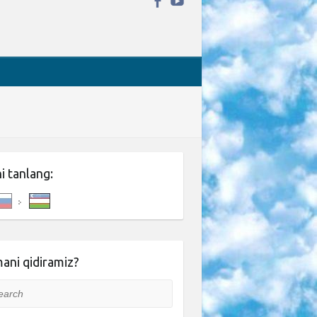
ni tanlang:
ani qidiramiz?
rch