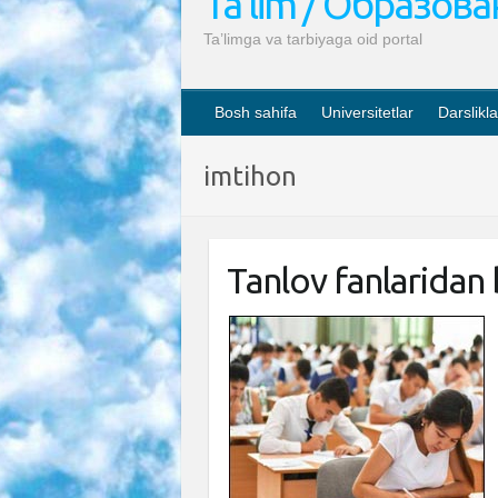
Ta’lim / Образов
Ta’limga va tarbiyaga oid portal
Bosh sahifa
Universitetlar
Darslikla
imtihon
Tanlov fanlaridan