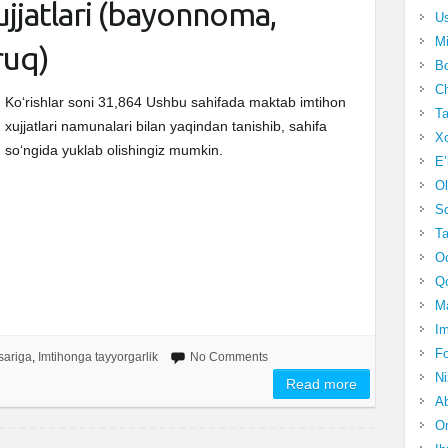
jjatlari (bayonnoma,
Us
Mi
ruq)
Bo
Ch
Ko‘rishlar soni 31,864 Ushbu sahifada maktab imtihon
Ta
xujjatlari namunalari bilan yaqindan tanishib, sahifa
Xo
so‘ngida yuklab olishingiz mumkin.
E’
Ol
S
Ta
Oc
Qo
Ma
Im
Fo
sariga
,
Imtihonga tayyorgarlik
No Comments
N
Read more
Ab
Om