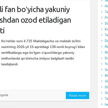
Ib
Hu
li fan boʻyicha yakuniy
T
ishdan ozod etiladigan
Pr
Da
ti
Ka
Ta
Da
Ko‘rishlar soni 4,725 Maktabgacha va maktab taʼlimi
R
vazirining 2026-yil 15-apreldagi 138-sonli buyrugʻi bilan
Ma
sertifikatlarga ega boʻlgan oʻquvchilarga yakuniy
Er
imtihonlarda qoʻshimcha imtiyoz belgilash tartibi
Yo
tasdiqlandi.
So
Ma
Sh
Da
St
rgarlik
Read more
Ta
In