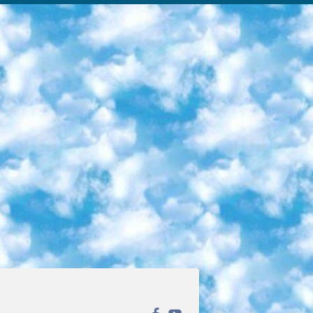
ека открытого доступа. Каталог площадки регулярно обрастает текстами статей из различных научных изданий. Сгруппированные по журналам и рубрикам публикации можно читать онлайн или скачивать целиком в PDF-формате. Проект нацелен на популяризацию науки за счёт открытого доступа к качественной информации. 6. «ПостНаука» На этом ресурсе публикуют подборки видеолекций, составленные экспертами из разных отраслей и объединённые общими темами. Среди них, к примеру, есть серии «Биоинформатика и геномика», «Культура средневековой Скандинавии» и Cinema Studies о теории кино. Каждая подборка лекций — логически связанная история, рассказанная экспертом от первого лица. Кроме того, на сайте появляются научно-образовательные статьи и тесты на разные темы. 7. «Newочём» Команда проекта «Newочём» отбирает самые интересные тексты из англоязычных СМИ и переводит те из них, за которые голосуют участники сообщества «ВКонтакте». По большей части это научно-популярные статьи. Редакторы придумывают лишь заголовки, в остальном содержание переводов соответствует оригиналам. Полные тексты можно читать прямо в социальной сети. 8. InternetUrok Онлайн-база материалов по основным дисциплинам школьной программы. Информация на сайте структурирована по классам, предметам и темам (урокам). Каждый урок состоит из видеолекций и конспектов. Есть также интерактивные тренажёры и тесты для закрепления пройденного материала. Даже если вы давно окончили школу, возможность повторить программу старших классов всегда может пригодиться. 9. Edutainme Ещё один ресурс об образовании. В отличие от Newtonew, как мне кажется, Edutainme больше ориентируется на представителей индустрии: педагогов, предпринимателей, разработчиков образовательных проектов. Но и любой, кто просто стремится к саморазвитию, найдёт на сайте много полезного и интересного для себя. Например, информацию о новых курсах и образовательных сервисах. 10. Newtonew Онлайн-медиа об образовании и обучении в широком смысле. Авторы Newtonew пишут об инструментах, заведениях, тактиках и стратегиях, которые помогают учить других и получать новые знания самостоятельно. На этой площадке вы найдёте новости, обзоры, аналитические мат