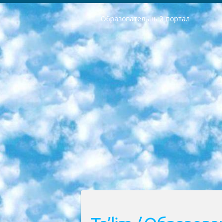
Образовательный портал
РЕСПУБЛИКА УЗБЕКИСТАН МИНИСТРЕРСТВО ДОШКОЛЬНОГО И ШКОЛЬНОГО ОБРАЗОВАНИЯ КОМАНДА в общеобразовательных учреждениях в 2023-2024 учебном году организация и проведение итоговой государственной аттестации обучающихся о Министра дошкольного и школьного образования Республики Узбекистан от 4 марта 2008 года (постановлением Минюста от 20 марта 2008 года № 1778 государственной регистрации) «Итоговое состояние учащихся общего среднего образования на основании положения об утверждении положения об аттестации общего среднего образования выпускной экзамен студентов в образовательных учреждениях в 2023-2024 учебном году В целях организации и прохождения аттестации приказываю: 1. Следующее: перечень предметов, по которым будет проводиться итоговая государственная аттестация и экзамен формы перевода согласно приложению 1; сертификаты международного образца, оценивающие уровень владения иностранными языками перечень согласно приложению 2; 2. Педагогический при специализированных образовательных учреждениях. научно-практический центр квалификации и международной оценки (Д.Давидова) 2024 г. До 25 марта: задания по предметам, по которым будет проводиться итоговая аттестация разработка и утверждение технических условий; итоговая аттестация на основании разработанного предметного задания разработка вопросов по предметам (устно и письменно), экзамен передача; общеобразовательные средние школы и специальные учебные заведения учащиеся выпускных классов школ и интернатов в агентской системе подготовка базы данных экзаменационных материалов и критериев оценки; перевод базы экзаменационных материалов на все языки обучения подать в Республиканский образовательный центр для изготовления; варианты экзаменов на основе разработанных контрольных материалов пусть будут поставлены задачи формирования. 3. Республиканский образовательный центр (Ш.Худайкулов) до 5 апреля 2024 года. до: база данных предоставленных экзаменационных материалов на все языки обучения перевод и экспертиза; для слепых, слабовидящих, глухих, слабослышащих и умственно отсталых детей учащиеся выпускных классов специализированных школ и школ-интернатов база данных экзаменационных материалов на всех преподаваемых языках подготовка критериев оценки; специализированные школы для умственно отсталых детей и технологии для учащихся выпускных классов школ-интернатов разработка соответствующих рекомендаций и критериев проведения ЕГЭ по естествознанию давать задания. 4. Педагогический при специализированных образовательных учреждениях. Научно-практический центр навыков и международной оценки (Д.Давидова), Республи