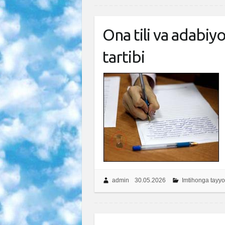
Ona tili va adabiy
tartibi
admin
30.05.2026
Imtihonga tayyo