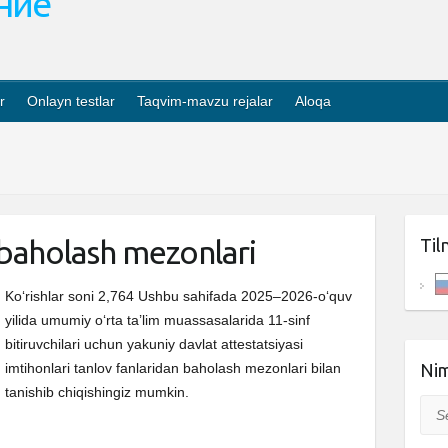
ание
r
Onlayn testlar
Taqvim-mavzu rejalar
Aloqa
 baholash mezonlari
Til
Ko‘rishlar soni 2,764 Ushbu sahifada 2025–2026-o‘quv
yilida umumiy o‘rta ta’lim muassasalarida 11-sinf
bitiruvchilari uchun yakuniy davlat attestatsiyasi
imtihonlari tanlov fanlaridan baholash mezonlari bilan
Nim
tanishib chiqishingiz mumkin.
Sea