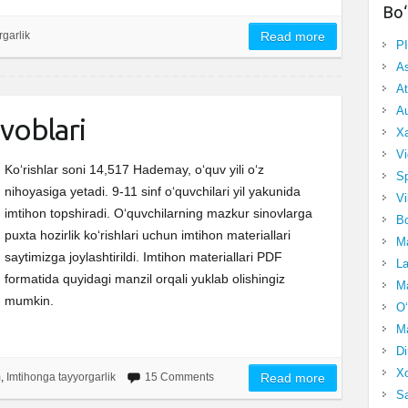
Bo‘
garlik
Read more
P
A
At
Au
voblari
Xa
Vi
Ko‘rishlar soni 14,517 Hademay, o‘quv yili o‘z
Sp
nihoyasiga yetadi. 9-11 sinf o‘quvchilari yil yakunida
Vi
imtihon topshiradi. O‘quvchilarning mazkur sinovlarga
Bo
puxta hozirlik ko‘rishlari uchun imtihon materiallari
Ma
saytimizga joylashtirildi. Imtihon materiallari PDF
La
formatida quyidagi manzil orqali yuklab olishingiz
Ma
mumkin.
O‘
Ma
Di
Xo
m
,
Imtihonga tayyorgarlik
15 Comments
Read more
Sa