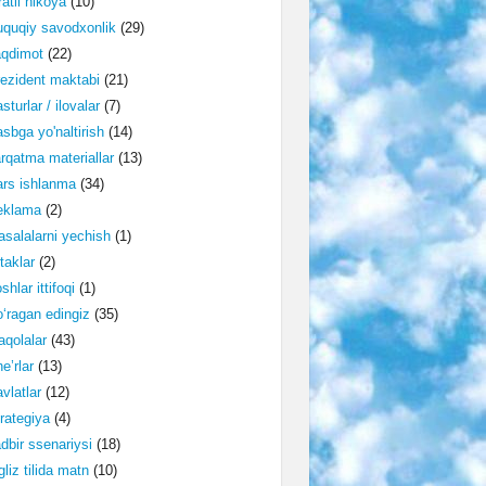
ratli hikoya
(10)
quqiy savodxonlik
(29)
aqdimot
(22)
ezident maktabi
(21)
sturlar / ilovalar
(7)
sbga yo'naltirish
(14)
rqatma materiallar
(13)
rs ishlanma
(34)
eklama
(2)
salalarni yechish
(1)
taklar
(2)
shlar ittifoqi
(1)
‘ragan edingiz
(35)
qolalar
(43)
e’rlar
(13)
vlatlar
(12)
rategiya
(4)
dbir ssenariysi
(18)
gliz tilida matn
(10)