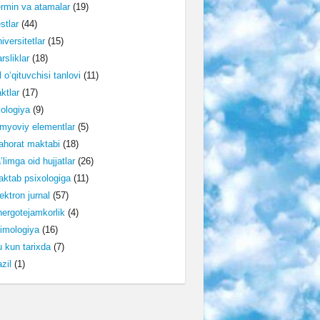
rmin va atamalar
(19)
stlar
(44)
iversitetlar
(15)
rsliklar
(18)
l o‘qituvchisi tanlovi
(11)
ktlar
(17)
lologiya
(9)
myoviy elementlar
(5)
horat maktabi
(18)
’limga oid hujjatlar
(26)
ktab psixologiga
(11)
ektron jurnal
(57)
ergotejamkorlik
(4)
imologiya
(16)
 kun tarixda
(7)
zil
(1)