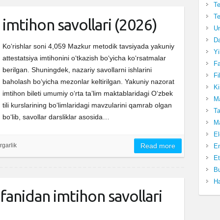
Te
Te
 imtihon savollari (2026)
Un
Da
Ko‘rishlar soni 4,059 Mazkur metodik tavsiyada yakuniy
Yi
attestatsiya imtihonini o‘tkazish bo‘yicha ko‘rsatmalar
Fa
berilgan. Shuningdek, nazariy savollarni ishlarini
Fi
baholash bo‘yicha mezonlar keltirilgan. Yakuniy nazorat
Ki
imtihon bileti umumiy o‘rta ta’lim maktablaridagi Oʻzbek
Ma
tili kurslarining bo‘limlaridagi mavzularini qamrab olgan
Ta
bo‘lib, savollar darsliklar asosida…
Ma
El
rgarlik
Read more
En
Et
Bu
Ha
 fanidan imtihon savollari