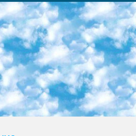
ка образовательный центр (Худайкулов Ш.) итоговый государственный аттестационный экзамен ориентирован на творческое и логическое мышление при подготовке базы материалов учитывать введение заданий. 5. Следует отметить, что: сертификат государственного образца о знании общеобразовательного предмета и как минимум национальный уровень B1 по предметам на иностранных языках, указанным в Приложении 2. или международно признанный сертификат эквивалентного уровня студенты, изучающие определенный предмет, освобождаются от экзамена; по соответствующим предметам запланирована итоговая государственная аттестация за день до дня, путем жеребьевки Рабочей группой (в письменной форме по предметам, проводимым в форме) из числа сформированных вариантов выбрано 2 варианта; 2 выбранных варианта экзамена анонсированы на официальном сайте министерства и все выпускники по всей стране на основе этих вариантов проводит итоговую государственную аттестацию. 6. Государственное образование учащихся средних общеобразовательных учреждений. знания в соответствии с квалификационными требованиями, которые необходимо приобрести на основании стандартов итоговый (выпускной) контроль для 9 и 11 классов в целях тестирования Экзамены (далее – экзамены) состоят из предметов, перечисленных в приложении 1. будет сделано. 7. Экзамены пройдут с 26 мая по 15 июня 2024 г. (кроме науки физического воспитания). 8. Физическая для учащихся 9 классов общесредних образовательных учреждений. Экзамены по предмету «Образование, квалификация медицина» 1-6 мая 2024 года. сотрудники перевести под присмотр (с отклонениями в физическом или умственном развитии) специализированная школа для детей, школы-интернаты и со сколиозом школы-интернаты санаторного типа для больных детей исключены). 9. Он был слепым, слабовидящим и имел нарушения опорно-двигательного аппарата. экзамены в специализированных школах и интернатах для детей должны проводиться исходя из требований, предъявляемых к общеобразовательным учреждениям (физкультура кроме науки). 10. Специализированная школа для глухих и слабослышащих детей. и экзамены в интернатах и быть реализован в виде письменного теста по математике. 11. Специальность для умственно отсталых детей. Для 9 класса Родной язык и литературное письмо Государственный язык (язык обучения – узбекский). для неклассов) написано Математическое письмо Письменная/устная история Узбекистана Физическое воспитание практично Итоговый контроль Для 11 класса Написание родного языка и литературы (эссе) Математическое письмо Узбекский язык (обучение на узбекском языке) не посещающее общее среднее образование для учреждений)/Образовательное учреждение выбор письменный и устный Иностранный язык письменный/устный Письменная/устная история Узбекистана *По выбору студента:  Химия  Физика  Основы государственного права  География 10 бесплатных образовательных ресурсов - Мы составили подборку онлайн-проектов с интерактивными упражнениями, видеолекциями и статьями. Они помогут вам обрести новые и освежить старые знания бесплатно. 1. «ИНТУИТ» Старейшая образовательная площадка Рунета. Здесь вы найдёте сотни текстовых и видеокурсов на десятки различных тем — от программирования до психологии. Многие курсы подготовлены российскими университетами и крупными международными компаниями вроде Intel и Microsoft. Самостоятельное обучение бесплатное, но желающие могут оплатить услуги персональных наставников. 2. «Смартия» знакомит с актуальными профессиями и подсказывает, как им обучаться. Выбрав заинтересовавшую вас специальность — SMM-специалист, фотограф, веб-дизайнер или другую, — увидите список необходимых для неё умений. Чтобы вы могли освоить их самостоятельно, для каждого умения площадка отображает подборку ссылок на учебные материалы. Хотя «Смартия» ориентируется на русскоязычную аудиторию, часть контента всё же доступна только на английском. 3. «Лекторий Физтеха» Проект Московского физико-технического института (Физтеха). С его помощью вы можете смотреть онлайн серии лекций, записанные на видео в этом вузе. В числе доступных предметов — физика, биология, химия, информационные технологии и другие. К некоторым лекциям администрация ресурса прилагает готовые конспекты, которые можно скачивать в PDF-формате. 4. ITMOcourses Онлайн-площадка Санкт-Петербургского национального исследовательского университета информационных технологий, механики и оптики (ИТМО). Ресурс предоставляет свободный доступ к курсам, разработанным в этом вузе. Каталог материалов разбит на четыре категории: «Оптические системы и технологии», «Приборостроение и робототехника», «Информационные технологии» и «Биотехнологии». Курсы состоят из видеолекций, интерактивных демонстраций и заданий. 5. «КиберЛенинка» Электронная научная библиот