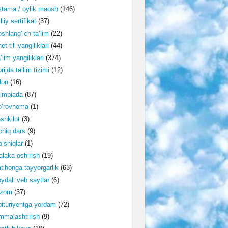
tama / oylik maosh
(146)
lliy sertifikat
(37)
shlang‘ich ta’lim
(22)
et tili yangiliklari
(44)
’lim yangiliklari
(374)
rijda ta’lim tizimi
(12)
lon
(16)
impiada
(87)
o‘rovnoma
(1)
shkilot
(3)
hiq dars
(9)
‘shiqlar
(1)
laka oshirish
(19)
tihonga tayyorgarlik
(63)
ydali veb saytlar
(6)
izom
(37)
ituriyentga yordam
(72)
malashtirish
(9)