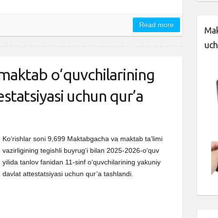
Read more
Mak
uch
 maktab o‘quvchilarining
estatsiyasi uchun qur’a
Ko‘rishlar soni 9,699 Maktabgacha va maktab taʼlimi
vazirligining tegishli buyrugʻi bilan 2025-2026-oʻquv
yilida tanlov fanidan 11-sinf o‘quvchilarining yakuniy
davlat attestatsiyasi uchun qur’a tashlandi.