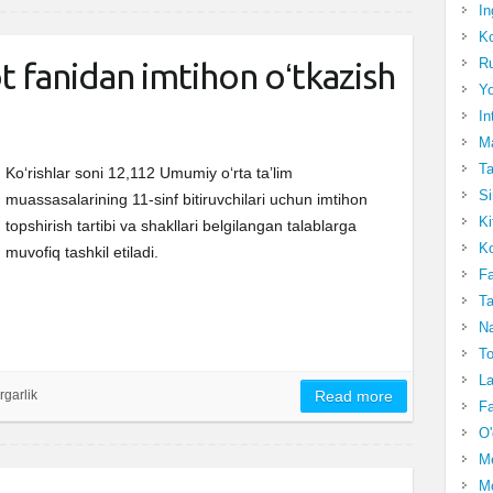
In
Ko
Ru
ot fanidan imtihon oʻtkazish
Yo
In
Ma
Ta
Ko‘rishlar soni 12,112 Umumiy oʻrta taʼlim
Si
muassasalarining 11-sinf bitiruvchilari uchun imtihon
Ki
topshirish tartibi va shakllari belgilangan talablarga
Ko
muvofiq tashkil etiladi.
Fa
Ta
Na
To
La
rgarlik
Read more
Fa
O'
M
Mo