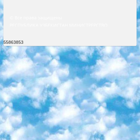
© Все права защищены
РЕСПУБЛИКА УЗБЕКИСТАН МИНИСТРЕРСТВО ДОШКОЛЬНОГО И ШКОЛЬНОГО ОБРАЗОВАНИЯ КОМАНДА в общеобразовательных учреждениях в 2023-2024 учебном году организация и проведение итоговой государственной аттестации обучающихся о Министра дошкольного и школьного образования Республики Узбекистан от 4 марта 2008 года (постановлением Минюста от 20 марта 2008 года № 1778 государственной регистрации) «Итоговое состояние учащихся общего среднего образования на основании положения об утверждении положения об аттестации общего среднего образования выпускной экзамен студентов в образовательных учреждениях в 2023-2024 учебном году В целях организации и прохождения аттестации приказываю: 1. Следующее: перечень предметов, по которым будет проводиться итоговая государственная аттестация и экзамен формы перевода согласно приложению 1; сертификаты международного образца, оценивающие уровень владения иностранными языками перечень согласно приложению 2; 2. Педагогический при специализированных образовательных учреждениях. научно-практический центр квалификации и международной оценки (Д.Давидова) 2024 г. До 25 марта: задания по предметам, по которым будет проводиться итоговая аттестация разработка и утверждение технических условий; итоговая аттестация на основании разработанного предметного задания разработка вопросов по предметам (устно и письменно), экзамен передача; общеобразовательные средние школы и специальные учебные заведения учащиеся выпускных классов школ и интернатов в агентской системе подготовка базы данных экзаменационных материалов и критериев оценки; перевод базы экзаменационных материалов на все языки обучения подать в Республиканский образовательный центр для изготовления; варианты экзаменов на основе разработанных контрольных материалов пусть будут поставлены задачи формирования. 3. Республиканский образовательный центр (Ш.Худайкулов) до 5 апреля 2024 года. до: база данных предоставленных экзаменационных материалов на все языки обучения перевод и экспертиза; для слепых, слабовидящих, глухих, слабослышащих и умственно отсталых детей учащиеся выпускных классов специализированных школ и школ-интернатов база данных экзаменационных материалов на всех преподаваемых языках подготовка критериев оценки; специализированные школы для умственно отсталых детей и технологии для учащихся выпускных классов школ-интернатов разработка соответствующих рекомендаций и критериев проведения ЕГЭ по естествознанию давать задания. 4. Педагогический при специализированных образовательных учреждениях. Научно-практический центр навыков и международной оценки (Д.Давидова), Республика образовательный центр (Худайкулов Ш.) итоговый государственный аттестационный экзамен ориентирован на творческое и логическое мышление при подготовке базы материалов учитывать введение заданий. 5. Следует отметить, что: сертификат государственного образца о знании общеобразовательного предмета и как минимум национальный уровень B1 по предметам на иностранных языках, указанным в Приложении 2. или международно признанный сертификат эквивалентного уровня студенты, изучающие определенный предмет, освобождаются от экзамена; по соответствующим предметам запланирована итоговая государственная аттестация за день до дня, путем жеребьевки Рабочей группой (в письменной форме по предметам, проводимым в форме) из числа сформированных вариантов выбрано 2 варианта; 2 выбранных варианта экзамена анонсированы на официальном сайте министерства и все выпускники по всей стране на основе этих вариантов проводит итоговую государственную аттестацию. 6. Государственное образование учащихся средних общеобразовательных учреждений. знания в соответствии с квалификационными требованиями, которые необходимо приобрести на основании стандартов итоговый (выпускной) контроль для 9 и 11 классов в целях тестирования Экзамены (далее – экзамены) состоят из предметов, перечисленных в приложении 1. будет сделано. 7. Экзамены пройдут с 26 мая по 15 июня 2024 г. (кроме науки физического воспитания). 8. Физическая для учащихся 9 классов общесредних образовательных учреждений. Экзамены по предмету «Образование, квалификация медицина» 1-6 мая 2024 года. сотрудники перевести под присмотр (с отклонениями в физическом или умственном развитии) специализированная школа для детей, школы-интернаты и со сколиозом школы-интернаты санаторного типа для больных детей исключены). 9. Он был слепым, слабовидящим и имел нарушения опорно-двигательного аппарата. экзамены в специализированных школах и интернатах для детей должны проводиться исходя из требований, предъявляемых к общеобразовательным учреждениям (физкультура кроме науки). 10. Специализированная школа для глухих и слабослышащих детей. и экзамены в интернатах и быть реализован в виде письменного теста по математике. 11. Специальность для умственно отсталых детей. Для 9 класса Родной язык и литературное письмо Государственный язык (язык обучения – узбекский). для неклассов) написано Математическое письмо Письменная/устная история Узбекистана Физическое воспитание практично Итоговый контроль Для 11 класса Написание родного языка и литературы (эссе) Математическое письмо Узбекский язык (обучение на узбекском языке) не посещающее общее среднее образование для учреждений)/Образовательное учреждение выбор письменный и устный Иностранный язык письменный/устный Письменная/устная история Узбекистана *По выбору студента:  Химия  Физика  Основы государственного права  География 10 бесплатных образовательных ресурсов - Мы составили подборку онлайн-проектов с интерактивными упражнениями, видеолекциями и статьями. Они помогут вам обрести новые и освежить старые знания бесплатно. 1. «ИНТУИТ» Старейшая образовательная площадка Рунета. Здесь вы найдёте сотни текстовых и видеокурсов на десятки различных тем — от программирования до психологии. Многие курсы подготовлены российскими университетами и крупными международными компаниями вроде Intel и Microsoft. Самостоятельное обучение бесплатное, но желающие могут оплатить услуги персональных наставников. 2. «Смартия» знакомит с актуальными профессиями и подсказывает, как им обучаться. Выбрав заинтересовавшую вас специальность — SMM-специалист, фотограф, веб-дизайнер или другую, — увидите список необходимых для неё умений. Чтобы вы могли освоить их самостоятельно, для каждого умения площадка отображает подборку ссылок на учебные материалы. Хотя «Смартия» ориентируется на русскоязычную аудиторию, часть контента всё же доступна только на английском. 3. «Лекторий Физтеха» Проект Московского физико-технического института (Физтеха). С его помощью вы можете смотреть онлайн серии лекций, записанные на видео в этом вузе. В числе доступных предметов — физика, биология, химия, информационные технологии и другие. К некоторым лекциям администрация ресурса прилагает готовые конспекты, которые можно скачивать в PDF-формате. 4. ITMOcourses Онлайн-площадка Санкт-Петербургского национального исследовательского университета информационных технологий, механики и оптики (ИТМО). Ресурс предоставляет свободный доступ к курсам, разработанным в этом вузе. Каталог материалов разбит на четыре категории: «Оптические системы и технологии», «Приборостроение и робототехника», «Информационные технологии» и «Биотехнологии». Курсы состоят из видеолекций, интерактивных демонстраций и заданий. 5. «КиберЛенинка» Электронная научная библиотека открытого доступа. Каталог площадки регулярно обрастает текстами статей из различных научных изданий. Сгруппированные по журналам и рубрикам публикации можно читать онлайн или скачивать целиком в PDF-формате. Проект нацелен на популяризацию науки за счёт открытого доступа к качественной информации. 6. «ПостНаука» На этом ресурсе публикуют подборки видеолекций, составленные экспертами из разных отраслей и объединённые общими темами. Среди них, к примеру, есть серии «Биоинформатика и геномика», «Культура средневековой Скандинавии» и Cinema Studies о теории кино. Каждая подборка лекций — логически связанная история, рассказанная экспертом от первого лица. Кроме того, на сайте появляются научно-образовательные статьи и тесты на разные темы. 7. «Newочём» Команда проекта «Newочём» отбирает самые интересные тексты из англоязычных СМИ и переводит те из них, за которые голосуют участники сообщества «ВКонтакте». По большей части это научно-популярные статьи. Редакторы придумывают лишь заголовки, в остальном содержание переводов соответствует оригиналам. Полные тексты можно читать прямо в социальной сети. 8. InternetUrok Онлайн-база материалов по основным дисциплинам школьной программы. Информация на сайте структурирована по классам, предметам и темам (урокам). Каждый урок состоит из видеолекций и конспектов. Есть также интерактивные тренажёры и тесты для закрепления пройденного материала. Даже если вы давно окончили школу, возможность повторить программу старших классов всегда может пригодиться. 9. Edutainme Ещё один ресурс об образовании. В отличие от Newtonew, как мне кажется, Edutainme больше ориентируется на представителей индустрии: педагогов, предпринимателей, разработчиков образовательных проектов. Но и любой, кто просто стремится к саморазвитию, найдёт на сайте много полезного и интересного для себя. Например, информацию о новых курсах и образовательных сервисах. 10. Newtonew Онлайн-медиа об образовании и обучении в широком смысле. Авторы Newtonew пишут об инструментах, заведениях, тактиках и стратегиях, которые помогают учить других и получать новые знания самостоятельно. На этой площадке вы найдёте новости, обзоры, аналитические мате
55863853