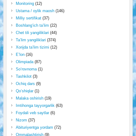
Monitoring
(12)
Ustama / oylik maosh
(146)
Milliy sertifikat
(37)
Boshlang‘ich ta’lim
(22)
Chet tili yangiliklari
(44)
Ta’lim yangiliklari
(374)
Xorijda ta’lim tizimi
(12)
E’lon
(16)
Olimpiada
(87)
So‘rovnoma
(1)
Tashkilot
(3)
Ochiq dars
(9)
Qo‘shiqlar
(1)
Malaka oshirish
(19)
Imtihonga tayyorgarlik
(63)
Foydali veb saytlar
(6)
Nizom
(37)
Abituriyentga yordam
(72)
Ommalashtirish
(9)