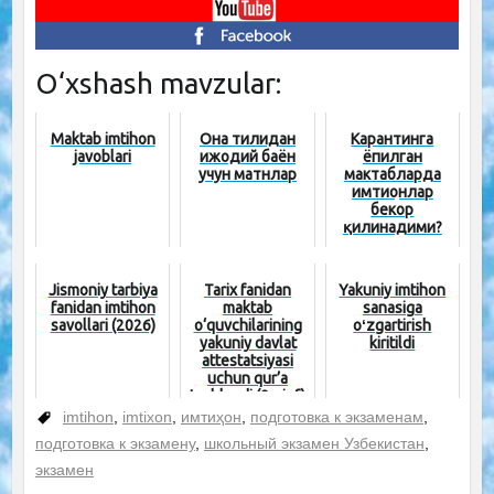
O‘xshash mavzular:
Maktab imtihon
Она тилидан
Карантинга
javoblari
ижодий баён
ёпилган
учун матнлар
мактабларда
имтиҳонлар
бекор
қилинадими?
Jismoniy tarbiya
Tarix fanidan
Yakuniy imtihon
fanidan imtihon
maktab
sanasiga
savollari (2026)
o‘quvchilarining
oʻzgartirish
yakuniy davlat
kiritildi
attestatsiyasi
uchun qur’a
tashlandi (9-sinf)
imtihon
,
imtixon
,
имтиҳон
,
подготовка к экзаменам
,
подготовка к экзамену
,
школьный экзамен Узбекистан
,
экзамен