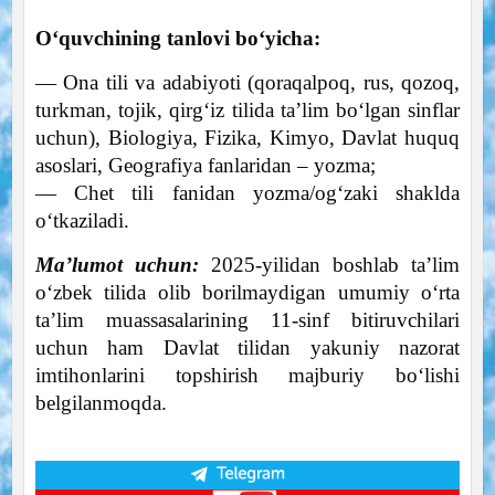
Oʻquvchining tanlovi boʻyicha:
— Ona tili va adabiyoti (qoraqalpoq, rus, qozoq,
turkman, tojik, qirgʻiz tilida taʼlim boʻlgan sinflar
uchun), Biologiya, Fizika, Kimyo, Davlat huquq
asoslari, Geografiya fanlaridan – yozma;
— Chet tili fanidan yozma/ogʻzaki shaklda
oʻtkaziladi.
Ma’lumot uchun:
2025-yilidan boshlab taʼlim
o‘zbek tilida olib borilmaydigan umumiy o‘rta
ta’lim muassasalarining 11-sinf bitiruvchilari
uchun ham Davlat tilidan yakuniy nazorat
imtihonlarini topshirish majburiy bo‘lishi
belgilanmoqda.