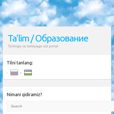
Ta’lim / Образование
Ta’limga va tarbiyaga oid portal
Tilni tanlang:
Nimani qidiramiz?
Search