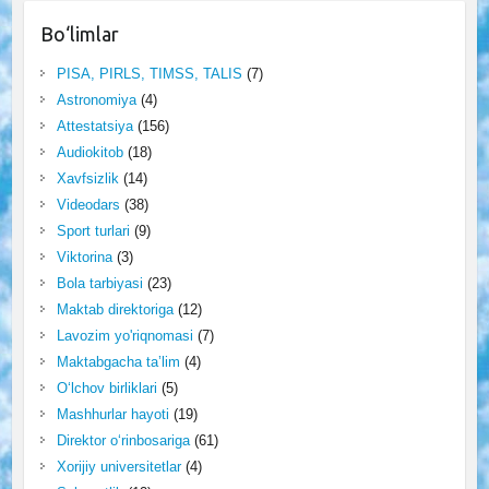
Bo‘limlar
PISA, PIRLS, TIMSS, TALIS
(7)
Astronomiya
(4)
Attestatsiya
(156)
Audiokitob
(18)
Xavfsizlik
(14)
Videodars
(38)
Sport turlari
(9)
Viktorina
(3)
Bola tarbiyasi
(23)
Maktab direktoriga
(12)
Lavozim yo'riqnomasi
(7)
Maktabgacha ta’lim
(4)
O‘lchov birliklari
(5)
Mashhurlar hayoti
(19)
Direktor o‘rinbosariga
(61)
Xorijiy universitetlar
(4)