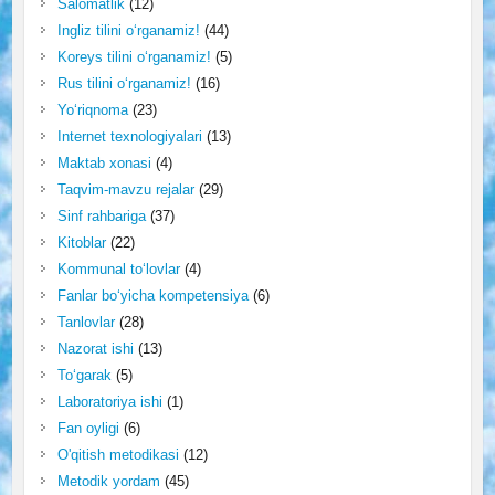
Salomatlik
(12)
Ingliz tilini o‘rganamiz!
(44)
Koreys tilini o‘rganamiz!
(5)
Rus tilini o‘rganamiz!
(16)
Yo‘riqnoma
(23)
Internet texnologiyalari
(13)
Maktab xonasi
(4)
Taqvim-mavzu rejalar
(29)
Sinf rahbariga
(37)
Kitoblar
(22)
Kommunal to‘lovlar
(4)
Fanlar bo‘yicha kompetensiya
(6)
Tanlovlar
(28)
Nazorat ishi
(13)
To‘garak
(5)
Laboratoriya ishi
(1)
Fan oyligi
(6)
O'qitish metodikasi
(12)
Metodik yordam
(45)