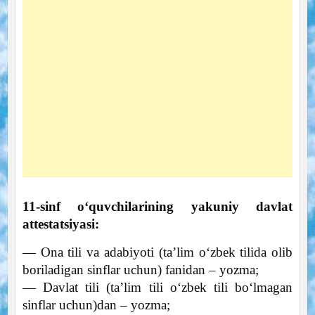
11-sinf oʻquvchilarining yakuniy davlat
attestatsiyasi:
— Ona tili va adabiyoti (taʼlim oʻzbek tilida olib
boriladigan sinflar uchun) fanidan – yozma;
— Davlat tili (taʼlim tili oʻzbek tili boʻlmagan
sinflar uchun)dan – yozma;