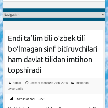
Endi taʼlim tili oʻzbek tili
boʻlmagan sinf bitiruvchilari
ham davlat tilidan imtihon
topshiradi
admin
четверг февраля 27th, 2025
Imtihonga
tayyorgarlik
Ko‘rishlar soni
3,223