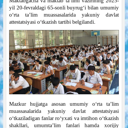
Maktabgacha va maktab taʼlimi vazirining 2025-
yil 20-fevraldagi 65-sonli buyrugʻi bilan umumiy
oʻrta taʼlim muassasalarida yakuniy davlat
attestatsiyasi oʻtkazish tartibi belgilandi.
Mazkur hujjatga asosan umumiy oʻrta taʼlim
muassasalarida yakuniy davlat attestatsiyasi
oʻtkaziladigan fanlar roʻyxati va imtihon oʻtkazish
shakllari, umumtaʼlim fanlari hamda xorijiy