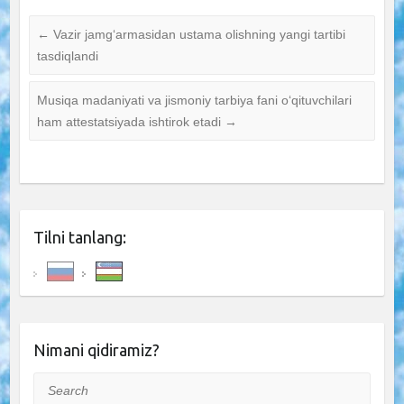
←
Vazir jamgʻarmasidan ustama olishning yangi tartibi
tasdiqlandi
Musiqa madaniyati va jismoniy tarbiya fani oʻqituvchilari
ham attestatsiyada ishtirok etadi
→
Tilni tanlang:
Nimani qidiramiz?
Search