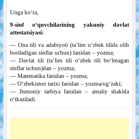
Unga koʻra,
9-sinf oʻquvchilarining yakuniy davlat
attestatsiyasi:
— Ona tili va adabiyoti (taʼlim oʻzbek tilida olib
boriladigan sinflar uchun) fanidan – yozma;
— Davlat tili (taʼlim tili oʻzbek tili boʻlmagan
sinflar uchun)dan – yozma;
— Matematika fanidan – yozma;
— Oʻzbekiston tarixi fanidan – yozma/ogʻzaki;
— Jismoniy tarbiya fanidan – amaliy shaklda
oʻtkaziladi.