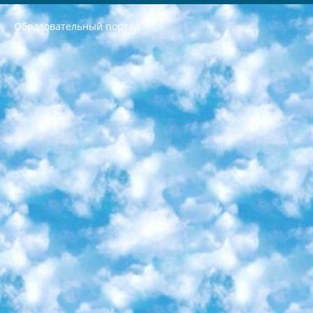
Образовательный портал
РЕСПУБЛИКА УЗБЕКИСТАН МИНИСТРЕРСТВО ДОШКОЛЬНОГО И ШКОЛЬНОГО ОБРАЗОВАНИЯ КОМАНДА в общеобразовательных учреждениях в 2023-2024 учебном году организация и проведение итоговой государственной аттестации обучающихся о Министра дошкольного и школьного образования Республики Узбекистан от 4 марта 2008 года (постановлением Минюста от 20 марта 2008 года № 1778 государственной регистрации) «Итоговое состояние учащихся общего среднего образования на основании положения об утверждении положения об аттестации общего среднего образования выпускной экзамен студентов в образовательных учреждениях в 2023-2024 учебном году В целях организации и прохождения аттестации приказываю: 1. Следующее: перечень предметов, по которым будет проводиться итоговая государственная аттестация и экзамен формы перевода согласно приложению 1; сертификаты международного образца, оценивающие уровень владения иностранными языками перечень согласно приложению 2; 2. Педагогический при специализированных образовательных учреждениях. научно-практический центр квалификации и международной оценки (Д.Давидова) 2024 г. До 25 марта: задания по предметам, по которым будет проводиться итоговая аттестация разработка и утверждение технических условий; итоговая аттестация на основании разработанного предметного задания разработка вопросов по предметам (устно и письменно), экзамен передача; общеобразовательные средние школы и специальные учебные заведения учащиеся выпускных классов школ и интернатов в агентской системе подготовка базы данных экзаменационных материалов и критериев оценки; перевод базы экзаменационных материалов на все языки обучения подать в Республиканский образовательный центр для изготовления; варианты экзаменов на основе разработанных контрольных материалов пусть будут поставлены задачи формирования. 3. Республиканский образовательный центр (Ш.Худайкулов) до 5 апреля 2024 года. до: база данных предоставленных экзаменационных материалов на все языки обучения перевод и экспертиза; для слепых, слабовидящих, глухих, слабослышащих и умственно отсталых детей учащиеся выпускных классов специализированных школ и школ-интернатов база данных экзаменационных материалов на всех преподаваемых языках подготовка критериев оценки; специализированные школы для умственно отсталых детей и технологии для учащихся выпускных классов школ-интернатов разработка соответствующих рекомендаций и критериев проведения ЕГЭ по естествознанию давать задания. 4. Педагогический при специализированных образовательных учреждениях. Научно-практический центр навыков и международной оценки (Д.Давидова), Республика образовательный центр (Худайкулов Ш.) итоговый государственный аттестационный экзамен ориентирован на творческое и логическое мышление при подготовке базы материалов учитывать введение заданий. 5. Следует отметить, что: сертификат государственного образца о знании общеобразовательного предмета и как минимум национальный уровень B1 по предметам на иностранных языках, указанным в Приложении 2. или международно признанный сертификат эквивалентного уровня студенты, изучающие определенный предмет, освобождаются от экзамена; по соответствующим предметам запланирована итоговая государственная аттестация за день до дня, путем жеребьевки Рабочей группой (в письменной форме по предметам, проводимым в форме) из числа сформированных вариантов выбрано 2 варианта; 2 выбранных варианта экзамена анонсированы на официальном сайте министерства и все выпускники по всей стране на основе этих вариантов проводит итоговую государственную аттестацию. 6. Государственное образование учащихся средних общеобразовательных учреждений. знания в соответствии с квалификационными требованиями, которые необходимо приобрести на основании стандартов итоговый (выпускной) контроль для 9 и 11 классов в целях тестирования Экзамены (далее – экзамены) состоят из предметов, перечисленных в приложении 1. будет сделано. 7. Экзамены пройдут с 26 мая по 15 июня 2024 г. (кроме науки физического воспитания). 8. Физическая для учащихся 9 классов общесредних образовательных учреждений. Экзамены по предмету «Образование, квалификация медицина» 1-6 мая 2024 года. сотрудники перевести под присмотр (с отклонениями в физическом или умственном развитии) специализированная школа для детей, школы-интернаты и со сколиозом школы-интернаты санаторного типа для больных детей исключены). 9. Он был слепым, слабовидящим и имел нарушения опорно-двигательного аппарата. экзамены в специализированных школах и интернатах для детей должны проводиться исходя из требований, предъявляемых к общеобразовательным учреждениям (физкультура кроме науки). 10. Специализированная школа для глухих и слабослышащих детей. и экзамены в интернатах и быть реализован в виде письменного теста по математике. 11. Специальность для умственно отсталых детей. Для 9 класса Родной язык и литературное письмо Государственный язык (язык обучения – узбекский). для неклассов) написано Математическое письмо Письменная/устная история Узбекистана Физическое воспитание практично Итоговый контроль Для 11 класса Написание родного языка и литературы (эссе) Математическое письмо Узбекский язык (обучение на узбекском языке) не посещающее общее среднее образование для учреждений)/Образовательное учреждение выбор письменный и устный Иностранный язык письменный/устный Письменная/устная история Узбекистана *По выбору студента:  Химия  Физика  Основы государственного права  География 10 бесплатных образовательных ресурсов - Мы составили подборку онлайн-проектов с интерактивными упражнениями, видеолекциями и статьями. Они помогут вам обрести новые и освежить старые знания бесплатно. 1. «ИНТУИТ» Старейшая образовательная площадка Рунета. Здесь вы найдёте сотни текстовых и видеокурсов на десятки различных тем — от программирования до психологии. Многие курсы подготовлены российскими университетами и крупными международными компаниями вроде Intel и Microsoft. Самостоятельное обучение бесплатное, но желающие могут оплатить услуги персональных наставников. 2. «Смартия» знакомит с актуальными профессиями и подсказывает, как им обучаться. Выбрав заинтересовавшую вас специальность — SMM-специалист, фотограф, веб-дизайнер или другую, — увидите список необходимых для неё умений. Чтобы вы могли освоить их самостоятельно, для каждого умения площадка отображает подборку ссылок на учебные материалы. Хотя «Смартия» ориентируется на русскоязычную аудиторию, часть контента всё же доступна только на английском. 3. «Лекторий Физтеха» Проект Московского физико-технического института (Физтеха). С его помощью вы можете смотреть онлайн серии лекций, записанные на видео в этом вузе. В числе доступных предметов — физика, биология, химия, информационные технологии и другие. К некоторым лекциям администрация ресурса прилагает готовые конспекты, которые можно скачивать в PDF-формате. 4. ITMOcourses Онлайн-площадка Санкт-Петербургского национального исследовательского университета информационных технологий, механики и оптики (ИТМО). Ресурс предоставляет свободный доступ к курсам, разработанным в этом вузе. Каталог материалов разбит на четыре категории: «Оптические системы и технологии», «Приборостроение и робототехника», «Информационные технологии» и «Биотехнологии». Курсы состоят из видеолекций, интерактивных демонстраций и заданий. 5. «КиберЛенинка» Электронная научная библиотека открытого доступа. Каталог площадки регулярно обрастает текстами статей из различных научных изданий. Сгруппированные по журналам и рубрикам публикации можно читать онлайн или скачивать целиком в PDF-формате. Проект нацелен на популяризацию науки за счёт открытого доступа к качественной информации. 6. «ПостНаука» На этом ресурсе публикуют подборки видеолекций, составленные экспертами из разных отраслей и объединённые общими темами. Среди них, к примеру, есть серии «Биоинформатика и геномика», «Культура средневековой Скандинавии» и Cinema Studies о теории кино. Каждая подборка лекций — логически связанная история, рассказанная экспертом от первого лица. Кроме того, на сайте появляются научно-образовательные статьи и тесты на разные темы. 7. «Newочём» Команда проекта «Newочём» отбирает самые интересные тексты из англоязычных СМИ и переводит те из них, за которые голосуют участники сообщества «ВКонтакте». По большей части это научно-популярные статьи. Редакторы придумывают лишь заголовки, в остальном содержание переводов соответствует оригиналам. Полные тексты можно читать прямо в социальной сети. 8. InternetUrok Онлайн-база материалов по основным дисциплинам школьной программы. Информация на сайте структурирована по классам, предметам и темам (урокам). Каждый урок состоит из видеолекций и конспектов. Есть также интерактивные тренажёры и тесты для закрепления пройденного материала. Даже если вы давно окончили школу, возможность повторить программу старших классов всегда может пригодиться. 9. Edutainme Ещё один ресурс об образовании. В отличие от Newtonew, как мне кажется, Edutainme больше ориентируется на представителей индустрии: педагогов, предпринимателей, разработчиков образовательных проектов. Но и любой, кто просто стремится к саморазвитию, найдёт на сайте много полезного и интересного для себя. Например, информацию о новых курсах и образовательных сервисах. 10. Newtonew Онлайн-медиа об образовании и обучении в широком смысле. Авторы Newtonew пишут об инструментах, заведениях, тактиках и стратегиях, которые помогают учить других и получать новые знания самостоятельно. На этой площадке вы найдёте новости, обзоры, аналитические мат