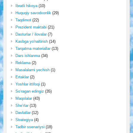
Ibratli hikoya
(10)
Huquqiy savodxonlik
(29)
Taqdimot
(22)
Prezident maktabi
(21)
Dasturlar / ilovalar
(7)
Kasbga yo'naltirish
(14)
Tarqatma materiallar
(13)
Dars ishlanma
(34)
Reklama
(2)
Masalalarni yechish
(1)
Ertaklar
(2)
Yoshlar ittifoqi
(1)
So‘ragan edingiz
(35)
Maqolalar
(43)
She’rlar
(13)
Davlatlar
(12)
Strategiya
(4)
Tadbir ssenariysi
(18)