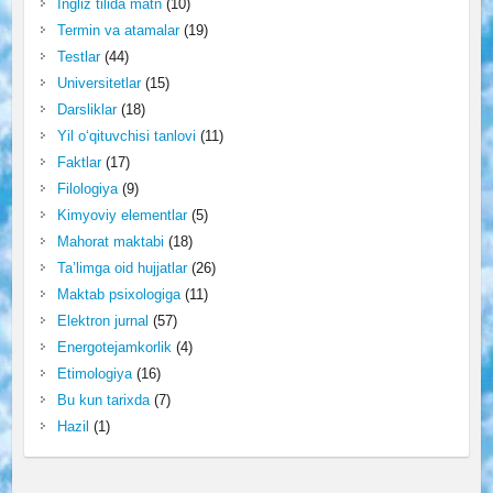
Ingliz tilida matn
(10)
Termin va atamalar
(19)
Testlar
(44)
Universitetlar
(15)
Darsliklar
(18)
Yil o‘qituvchisi tanlovi
(11)
Faktlar
(17)
Filologiya
(9)
Kimyoviy elementlar
(5)
Mahorat maktabi
(18)
Ta’limga oid hujjatlar
(26)
Maktab psixologiga
(11)
Elektron jurnal
(57)
Energotejamkorlik
(4)
Etimologiya
(16)
Bu kun tarixda
(7)
Hazil
(1)