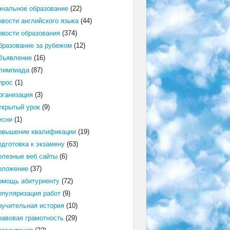
ачальное образование
(22)
овости английского языка
(44)
овости образования
(374)
бразование за рубежом
(12)
бъявление
(16)
лимпиада
(87)
прос
(1)
рганизация
(3)
ткрытый урок
(9)
есни
(1)
овышение квалификации
(19)
одготовка к экзамену
(63)
олезные веб сайты
(6)
оложение
(37)
омощь абитуриенту
(72)
опуляризация работ
(9)
оучительная история
(10)
равовая грамотность
(29)