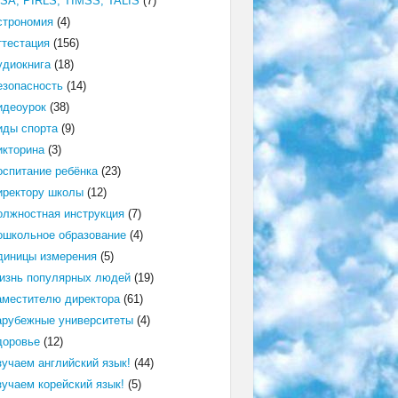
ISA, PIRLS, TIMSS, TALIS
(7)
строномия
(4)
ттестация
(156)
удиокнига
(18)
езопасность
(14)
идеоурок
(38)
иды спорта
(9)
икторина
(3)
оспитание ребёнка
(23)
иректору школы
(12)
олжностная инструкция
(7)
ошкольное образование
(4)
диницы измерения
(5)
изнь популярных людей
(19)
аместителю директора
(61)
арубежные университеты
(4)
доровье
(12)
зучаем английский язык!
(44)
зучаем корейский язык!
(5)