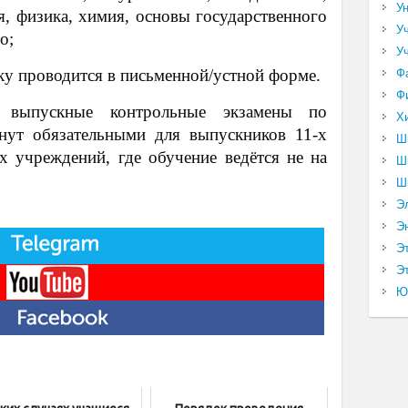
У
я, физика, химия, основы государственного
У
о;
У
ку проводится в письменной/устной форме.
Ф
Ф
 выпускные контрольные экзамены по
Х
анут обязательными для выпускников 11-х
Ш
х учреждений, где обучение ведётся не на
Ш
Ш
Э
Э
Э
Эт
Ю