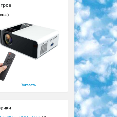
нтров
екча)
Заказать
брики