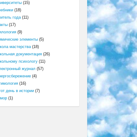
ниверситеты
(15)
чебники
(18)
читель года
(11)
акты
(17)
илология
(9)
имические элементы
(5)
кола мастерства
(18)
кольная документация
(26)
кольному психологу
(11)
лектронный журнал
(57)
нергосбережение
(4)
тимология
(16)
от день в истории
(7)
мор
(1)