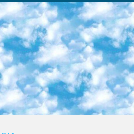
ка образовательный центр (Худайкулов Ш.) итоговый государственный аттестационный экзамен ориентирован на творческое и логическое мышление при подготовке базы материалов учитывать введение заданий. 5. Следует отметить, что: сертификат государственного образца о знании общеобразовательного предмета и как минимум национальный уровень B1 по предметам на иностранных языках, указанным в Приложении 2. или международно признанный сертификат эквивалентного уровня студенты, изучающие определенный предмет, освобождаются от экзамена; по соответствующим предметам запланирована итоговая государственная аттестация за день до дня, путем жеребьевки Рабочей группой (в письменной форме по предметам, проводимым в форме) из числа сформированных вариантов выбрано 2 варианта; 2 выбранных варианта экзамена анонсированы на официальном сайте министерства и все выпускники по всей стране на основе этих вариантов проводит итоговую государственную аттестацию. 6. Государственное образование учащихся средних общеобразовательных учреждений. знания в соответствии с квалификационными требованиями, которые необходимо приобрести на основании стандартов итоговый (выпускной) контроль для 9 и 11 классов в целях тестирования Экзамены (далее – экзамены) состоят из предметов, перечисленных в приложении 1. будет сделано. 7. Экзамены пройдут с 26 мая по 15 июня 2024 г. (кроме науки физического воспитания). 8. Физическая для учащихся 9 классов общесредних образовательных учреждений. Экзамены по предмету «Образование, квалификация медицина» 1-6 мая 2024 года. сотрудники перевести под присмотр (с отклонениями в физическом или умственном развитии) специализированная школа для детей, школы-интернаты и со сколиозом школы-интернаты санаторного типа для больных детей исключены). 9. Он был слепым, слабовидящим и имел нарушения опорно-двигательного аппарата. экзамены в специализированных школах и интернатах для детей должны проводиться исходя из требований, предъявляемых к общеобразовательным учреждениям (физкультура кроме науки). 10. Специализированная школа для глухих и слабослышащих детей. и экзамены в интернатах и быть реализован в виде письменного теста по математике. 11. Специальность для умственно отсталых детей. Для 9 класса Родной язык и литературное письмо Государственный язык (язык обучения – узбекский). для неклассов) написано Математическое письмо Письменная/устная история Узбекистана Физическое воспитание практично Итоговый контроль Для 11 класса Написание родного языка и литературы (эссе) Математическое письмо Узбекский язык (обучение на узбекском языке) не посещающее общее среднее образование для учреждений)/Образовательное учреждение выбор письменный и устный Иностранный язык письменный/устный Письменная/устная история Узбекистана *По выбору студента:  Химия  Физика  Основы государственного права  География 10 бесплатных образовательных ресурсов - Мы составили подборку онлайн-проектов с интерактивными упражнениями, видеолекциями и статьями. Они помогут вам обрести новые и освежить старые знания бесплатно. 1. «ИНТУИТ» Старейшая образовательная площадка Рунета. Здесь вы найдёте сотни текстовых и видеокурсов на десятки различных тем — от программирования до психологии. Многие курсы подготовлены российскими университетами и крупными международными компаниями вроде Intel и Microsoft. Самостоятельное обучение бесплатное, но желающие могут оплатить услуги персональных наставников. 2. «Смартия» знакомит с актуальными профессиями и подсказывает, как им обучаться. Выбрав заинтересовавшую вас специальность — SMM-специалист, фотограф, веб-дизайнер или другую, — увидите список необходимых для неё умений. Чтобы вы могли освоить их самостоятельно, для каждого умения площадка отображает подборку ссылок на учебные материалы. Хотя «Смартия» ориентируется на русскоязычную аудиторию, часть контента всё же доступна только на английском. 3. «Лекторий Физтеха» Проект Московского физико-технического института (Физтеха). С его помощью вы можете смотреть онлайн серии лекций, записанные на видео в этом вузе. В числе доступных предметов — физика, биология, химия, информационные технологии и другие. К некоторым лекциям администрация ресурса прилагает готовые конспекты, которые можно скачивать в PDF-формате. 4. ITMOcourses Онлайн-площадка Санкт-Петербургского национального исследовательского университета информационных технологий, механики и оптики (ИТМО). Ресурс предоставляет свободный доступ к курсам, разработанным в этом вузе. Каталог материалов разбит на четыре категории: «Оптические системы и технологии», «Приборостроение и робототехника», «Информационные технологии» и «Биотехнологии». Курсы состоят из видеолекций, интерактивных демонстраций и заданий. 5. «КиберЛенинка» Электронная научная библиот