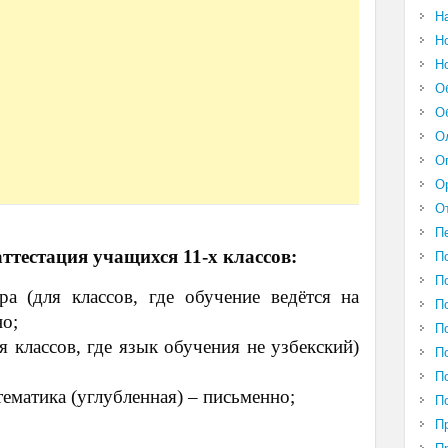
Н
Н
Н
О
О
О
О
О
О
П
ттестация учащихся 11-х классов:
П
П
а (для классов, где обучение ведётся на
П
но;
П
 классов, где язык обучения не узбекский)
П
П
ематика (углубленная) – письменно;
П
П