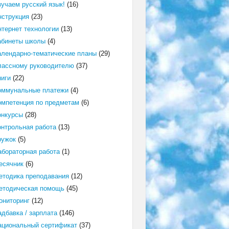
зучаем русский язык!
(16)
нструкция
(23)
нтернет технологии
(13)
абинеты школы
(4)
алендарно-тематические планы
(29)
лассному руководителю
(37)
ниги
(22)
оммунальные платежи
(4)
омпетенция по предметам
(6)
онкурсы
(28)
онтрольная работа
(13)
ружок
(5)
абораторная работа
(1)
есячник
(6)
етодика преподавания
(12)
етодическая помощь
(45)
ониторинг
(12)
адбавка / зарплата
(146)
ациональный сертификат
(37)