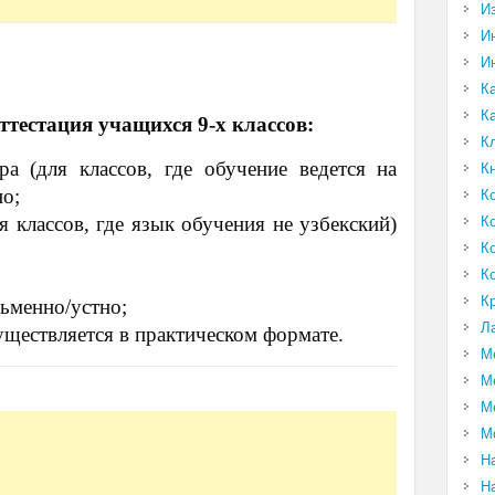
И
И
И
К
К
ттестация учащихся 9-х классов:
К
а (для классов, где обучение ведется на
К
но;
К
 классов, где язык обучения не узбекский)
К
К
К
К
ьменно/устно;
Л
ществляется в практическом формате.
М
М
М
М
Н
Н