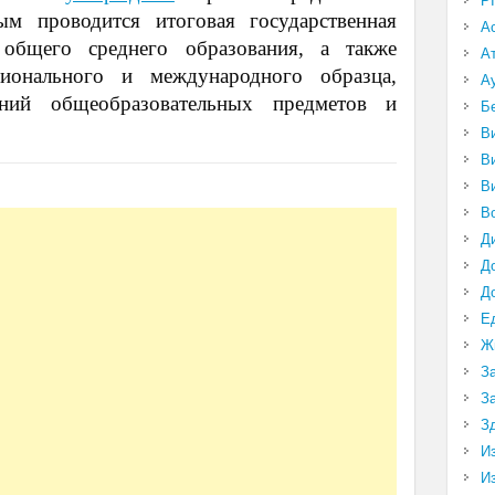
P
м проводится итоговая государственная
А
 общего среднего образования, а также
А
ционального и международного образца,
А
ний общеобразовательных предметов и
Б
В
В
В
В
Д
Д
Д
Е
Ж
З
З
З
И
И