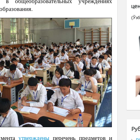
ии в общеобразовательных учреждениях
це
образования.
(Ўзб
Ру
умента
утверждены
перечень предметов и