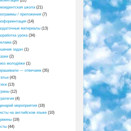
резентация
(22)
резидентская школа
(21)
рограммы / приложения
(7)
рофориентация
(14)
аздаточные материалы
(13)
азработка урока
(34)
еклама
(2)
ешение задач
(1)
казки
(2)
оюз молодёжи
(1)
прашивали — отвечаем
(35)
татьи
(43)
тихи
(13)
траны
(12)
тратегия
(4)
ценарий мероприятия
(18)
ексты на английском языке
(10)
ермины
(19)
есты
(44)