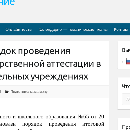
ание
Онлайн тесты
Календарно — тематические планы
Контакт
док проведения
Вы
рственной аттестации в
ельных учреждениях
Что
5
Подготовка к экзамену
Пои
ного и школьного образования №65 от 20
новлен порядок проведения итоговой
Пр