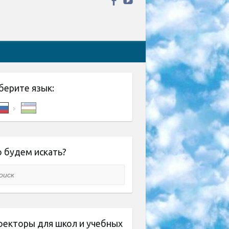
берите язык:
 будем искать?
ск
оекторы для школ и учебных