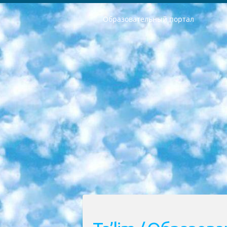
Образовательный портал
РЕСПУБЛИКА УЗБЕКИСТАН МИНИСТРЕРСТВО ДОШКОЛЬНОГО И ШКОЛЬНОГО ОБРАЗОВАНИЯ КОМАНДА в общеобразовательных учреждениях в 2023-2024 учебном году организация и проведение итоговой государственной аттестации обучающихся о Министра дошкольного и школьного образования Республики Узбекистан от 4 марта 2008 года (постановлением Минюста от 20 марта 2008 года № 1778 государственной регистрации) «Итоговое состояние учащихся общего среднего образования на основании положения об утверждении положения об аттестации общего среднего образования выпускной экзамен студентов в образовательных учреждениях в 2023-2024 учебном году В целях организации и прохождения аттестации приказываю: 1. Следующее: перечень предметов, по которым будет проводиться итоговая государственная аттестация и экзамен формы перевода согласно приложению 1; сертификаты международного образца, оценивающие уровень владения иностранными языками перечень согласно приложению 2; 2. Педагогический при специализированных образовательных учреждениях. научно-практический центр квалификации и международной оценки (Д.Давидова) 2024 г. До 25 марта: задания по предметам, по которым будет проводиться итоговая аттестация разработка и утверждение технических условий; итоговая аттестация на основании разработанного предметного задания разработка вопросов по предметам (устно и письменно), экзамен передача; общеобразовательные средние школы и специальные учебные заведения учащиеся выпускных классов школ и интернатов в агентской системе подготовка базы данных экзаменационных материалов и критериев оценки; перевод базы экзаменационных материалов на все языки обучения подать в Республиканский образовательный центр для изготовления; варианты экзаменов на основе разработанных контрольных материалов пусть будут поставлены задачи формирования. 3. Республиканский образовательный центр (Ш.Худайкулов) до 5 апреля 2024 года. до: база данных предоставленных экзаменационных материалов на все языки обучения перевод и экспертиза; для слепых, слабовидящих, глухих, слабослышащих и умственно отсталых детей учащиеся выпускных классов специализированных школ и школ-интернатов база данных экзаменационных материалов на всех преподаваемых языках подготовка критериев оценки; специализированные школы для умственно отсталых детей и технологии для учащихся выпускных классов школ-интернатов разработка соответствующих рекомендаций и критериев проведения ЕГЭ по естествознанию давать задания. 4. Педагогический при специализированных образовательных учреждениях. Научно-практический центр навыков и международной оценки (Д.Давидова), Республи