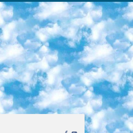
ека открытого доступа. Каталог площадки регулярно обрастает текстами статей из различных научных изданий. Сгруппированные по журналам и рубрикам публикации можно читать онлайн или скачивать целиком в PDF-формате. Проект нацелен на популяризацию науки за счёт открытого доступа к качественной информации. 6. «ПостНаука» На этом ресурсе публикуют подборки видеолекций, составленные экспертами из разных отраслей и объединённые общими темами. Среди них, к примеру, есть серии «Биоинформатика и геномика», «Культура средневековой Скандинавии» и Cinema Studies о теории кино. Каждая подборка лекций — логически связанная история, рассказанная экспертом от первого лица. Кроме того, на сайте появляются научно-образовательные статьи и тесты на разные темы. 7. «Newочём» Команда проекта «Newочём» отбирает самые интересные тексты из англоязычных СМИ и переводит те из них, за которые голосуют участники сообщества «ВКонтакте». По большей части это научно-популярные статьи. Редакторы придумывают лишь заголовки, в остальном содержание переводов соответствует оригиналам. Полные тексты можно читать прямо в социальной сети. 8. InternetUrok Онлайн-база материалов по основным дисциплинам школьной программы. Информация на сайте структурирована по классам, предметам и темам (урокам). Каждый урок состоит из видеолекций и конспектов. Есть также интерактивные тренажёры и тесты для закрепления пройденного материала. Даже если вы давно окончили школу, возможность повторить программу старших классов всегда может пригодиться. 9. Edutainme Ещё один ресурс об образовании. В отличие от Newtonew, как мне кажется, Edutainme больше ориентируется на представителей индустрии: педагогов, предпринимателей, разработчиков образовательных проектов. Но и любой, кто просто стремится к саморазвитию, найдёт на сайте много полезного и интересного для себя. Например, информацию о новых курсах и образовательных сервисах. 10. Newtonew Онлайн-медиа об образовании и обучении в широком смысле. Авторы Newtonew пишут об инструментах, заведениях, тактиках и стратегиях, которые помогают учить других и получать новые знания самостоятельно. На этой площадке вы найдёте новости, обзоры, аналитические мат