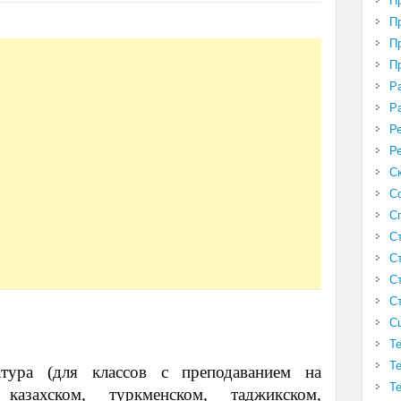
П
П
П
П
Р
Р
Р
Р
С
С
С
С
С
С
С
С
Т
Т
ура (для классов с преподаванием на
Т
 казахском, туркменском, таджикском,