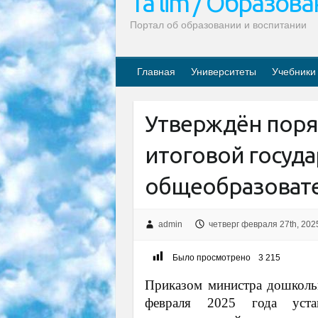
Ta’lim / Образов
Портал об образовании и воспитании
Главная
Университеты
Учебники
Утверждён поря
итоговой госуда
общеобразоват
admin
четверг февраля 27th, 202
Было просмотрено
3 215
Приказом министра дошколь
февраля 2025 года уста