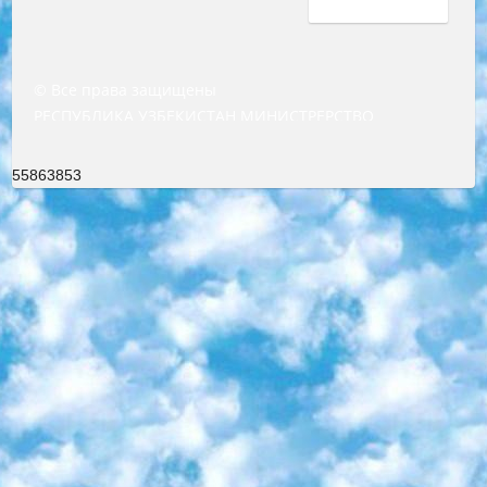
© Все права защищены
РЕСПУБЛИКА УЗБЕКИСТАН МИНИСТРЕРСТВО ДОШКОЛЬНОГО И ШКОЛЬНОГО ОБРАЗОВАНИЯ КОМАНДА в общеобразовательных учреждениях в 2023-2024 учебном году организация и проведение итоговой государственной аттестации обучающихся о Министра дошкольного и школьного образования Республики Узбекистан от 4 марта 2008 года (постановлением Минюста от 20 марта 2008 года № 1778 государственной регистрации) «Итоговое состояние учащихся общего среднего образования на основании положения об утверждении положения об аттестации общего среднего образования выпускной экзамен студентов в образовательных учреждениях в 2023-2024 учебном году В целях организации и прохождения аттестации приказываю: 1. Следующее: перечень предметов, по которым будет проводиться итоговая государственная аттестация и экзамен формы перевода согласно приложению 1; сертификаты международного образца, оценивающие уровень владения иностранными языками перечень согласно приложению 2; 2. Педагогический при специализированных образовательных учреждениях. научно-практический центр квалификации и международной оценки (Д.Давидова) 2024 г. До 25 марта: задания по предметам, по которым будет проводиться итоговая аттестация разработка и утверждение технических условий; итоговая аттестация на основании разработанного предметного задания разработка вопросов по предметам (устно и письменно), экзамен передача; общеобразовательные средние школы и специальные учебные заведения учащиеся выпускных классов школ и интернатов в агентской системе подготовка базы данных экзаменационных материалов и критериев оценки; перевод базы экзаменационных материалов на все языки обучения подать в Республиканский образовательный центр для изготовления; варианты экзаменов на основе разработанных контрольных материалов пусть будут поставлены задачи формирования. 3. Республиканский образовательный центр (Ш.Худайкулов) до 5 апреля 2024 года. до: база данных предоставленных экзаменационных материалов на все языки обучения перевод и экспертиза; для слепых, слабовидящих, глухих, слабослышащих и умственно отсталых детей учащиеся выпускных классов специализированных школ и школ-интернатов база данных экзаменационных материалов на всех преподаваемых языках подготовка критериев оценки; специализированные школы для умственно отсталых детей и технологии для учащихся выпускных классов школ-интернатов разработка соответствующих рекомендаций и критериев проведения ЕГЭ по естествознанию давать задания. 4. Педагогический при специализированных образовательных учреждениях. Научно-практический центр навыков и международной оценки (Д.Давидова), Республика образовательный центр (Худайкулов Ш.) итоговый государственный аттестационный экзамен ориентирован на творческое и логическое мышление при подготовке базы материалов учитывать введение заданий. 5. Следует отметить, что: сертификат государственного образца о знании общеобразовательного предмета и как минимум национальный уровень B1 по предметам на иностранных языках, указанным в Приложении 2. или международно признанный сертификат эквивалентного уровня студенты, изучающие определенный предмет, освобождаются от экзамена; по соответствующим предметам запланирована итоговая государственная аттестация за день до дня, путем жеребьевки Рабочей группой (в письменной форме по предметам, проводимым в форме) из числа сформированных вариантов выбрано 2 варианта; 2 выбранных варианта экзамена анонсированы на официальном сайте министерства и все выпускники по всей стране на основе этих вариантов проводит итоговую государственную аттестацию. 6. Государственное образование учащихся средних общеобразовательных учреждений. знания в соответствии с квалификационными требованиями, которые необходимо приобрести на основании стандартов итоговый (выпускной) контроль для 9 и 11 классов в целях тестирования Экзамены (далее – экзамены) состоят из предметов, перечисленных в приложении 1. будет сделано. 7. Экзамены пройдут с 26 мая по 15 июня 2024 г. (кроме науки физического воспитания). 8. Физическая для учащихся 9 классов общесредних образовательных учреждений. Экзамены по предмету «Образование, квалификация медицина» 1-6 мая 2024 года. сотрудники перевести под присмотр (с отклонениями в физическом или умственном развитии) специализированная школа для детей, школы-интернаты и со сколиозом школы-интернаты санаторного типа для больных детей исключены). 9. Он был слепым, слабовидящим и имел нарушения опорно-двигательного аппарата. экзамены в специализированных школах и интернатах для детей должны проводиться исходя из требований, предъявляемых к общеобразовательным учреждениям (физкультура кроме науки). 10. Специализированная школа для глухих и слабослышащих детей. и экзамены в интернатах и быть реализован в виде письменного теста по математике. 11. Специальность для умственно отсталых детей. Для 9 класса Родной язык и литературное письмо Государственный язык (язык обучения – узбекский). для неклассов) написано Математическое письмо Письменная/устная история Узбекистана Физическое воспитание практично Итоговый контроль Для 11 класса Написание родного языка и литературы (эссе) Математическое письмо Узбекский язык (обучение на узбекском языке) не посещающее общее среднее образование для учреждений)/Образовательное учреждение выбор письменный и устный Иностранный язык письменный/устный Письменная/устная история Узбекистана *По выбору студента:  Химия  Физика  Основы государственного права  География 10 бесплатных образовательных ресурсов - Мы составили подборку онлайн-проектов с интерактивными упражнениями, видеолекциями и статьями. Они помогут вам обрести новые и освежить старые знания бесплатно. 1. «ИНТУИТ» Старейшая образовательная площадка Рунета. Здесь вы найдёте сотни текстовых и видеокурсов на десятки различных тем — от программирования до психологии. Многие курсы подготовлены российскими университетами и крупными международными компаниями вроде Intel и Microsoft. Самостоятельное обучение бесплатное, но желающие могут оплатить услуги персональных наставников. 2. «Смартия» знакомит с актуальными профессиями и подсказывает, как им обучаться. Выбрав заинтересовавшую вас специальность — SMM-специалист, фотограф, веб-дизайнер или другую, — увидите список необходимых для неё умений. Чтобы вы могли освоить их самостоятельно, для каждого умения площадка отображает подборку ссылок на учебные материалы. Хотя «Смартия» ориентируется на русскоязычную аудиторию, часть контента всё же доступна только на английском. 3. «Лекторий Физтеха» Проект Московского физико-технического института (Физтеха). С его помощью вы можете смотреть онлайн серии лекций, записанные на видео в этом вузе. В числе доступных предметов — физика, биология, химия, информационные технологии и другие. К некоторым лекциям администрация ресурса прилагает готовые конспекты, которые можно скачивать в PDF-формате. 4. ITMOcourses Онлайн-площадка Санкт-Петербургского национального исследовательского университета информационных технологий, механики и оптики (ИТМО). Ресурс предоставляет свободный доступ к курсам, разработанным в этом вузе. Каталог материалов разбит на четыре категории: «Оптические системы и технологии», «Приборостроение и робототехника», «Информационные технологии» и «Биотехнологии». Курсы состоят из видеолекций, интерактивных демонстраций и заданий. 5. «КиберЛенинка» Электронная научная библиотека открытого доступа. Каталог площадки регулярно обрастает текстами статей из различных научных изданий. Сгруппированные по журналам и рубрикам публикации можно читать онлайн или скачивать целиком в PDF-формате. Проект нацелен на популяризацию науки за счёт открытого доступа к качественной информации. 6. «ПостНаука» На этом ресурсе публикуют подборки видеолекций, составленные экспертами из разных отраслей и объединённые общими темами. Среди них, к примеру, есть серии «Биоинформатика и геномика», «Культура средневековой Скандинавии» и Cinema Studies о теории кино. Каждая подборка лекций — логически связанная история, рассказанная экспертом от первого лица. Кроме того, на сайте появляются научно-образовательные статьи и тесты на разные темы. 7. «Newочём» Команда проекта «Newочём» отбирает самые интересные тексты из англоязычных СМИ и переводит те из них, за которые голосуют участники сообщества «ВКонтакте». По большей части это научно-популярные статьи. Редакторы придумывают лишь заголовки, в остальном содержание переводов соответствует оригиналам. Полные тексты можно читать прямо в социальной сети. 8. InternetUrok Онлайн-база материалов по основным дисциплинам школьной программы. Информация на сайте структурирована по классам, предметам и темам (урокам). Каждый урок состоит из видеолекций и конспектов. Есть также интерактивные тренажёры и тесты для закрепления пройденного материала. Даже если вы давно окончили школу, возможность повторить программу старших классов всегда может пригодиться. 9. Edutainme Ещё один ресурс об образовании. В отличие от Newtonew, как мне кажется, Edutainme больше ориентируется на представителей индустрии: педагогов, предпринимателей, разработчиков образовательных проектов. Но и любой, кто просто стремится к саморазвитию, найдёт на сайте много полезного и интересного для себя. Например, информацию о новых курсах и образовательных сервисах. 10. Newtonew Онлайн-медиа об образовании и обучении в широком смысле. Авторы Newtonew пишут об инструментах, заведениях, тактиках и стратегиях, которые помогают учить других и получать новые знания самостоятельно. На этой площадке вы найдёте новости, обзоры, аналитические мате
55863853