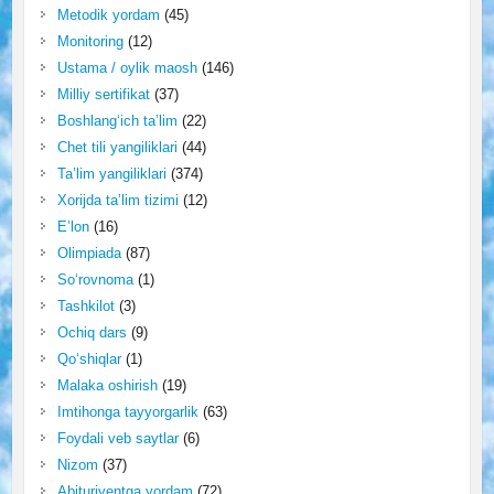
Metodik yordam
(45)
Monitoring
(12)
Ustama / oylik maosh
(146)
Milliy sertifikat
(37)
Boshlang‘ich ta’lim
(22)
Chet tili yangiliklari
(44)
Ta’lim yangiliklari
(374)
Xorijda ta’lim tizimi
(12)
E’lon
(16)
Olimpiada
(87)
So‘rovnoma
(1)
Tashkilot
(3)
Ochiq dars
(9)
Qo‘shiqlar
(1)
Malaka oshirish
(19)
Imtihonga tayyorgarlik
(63)
Foydali veb saytlar
(6)
Nizom
(37)
Abituriyentga yordam
(72)