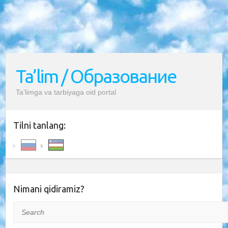
Ta’lim / Образование
Ta’limga va tarbiyaga oid portal
Tilni tanlang:
Nimani qidiramiz?
Search