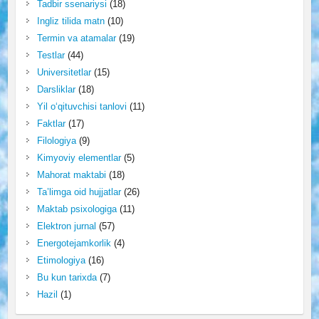
Tadbir ssenariysi
(18)
Ingliz tilida matn
(10)
Termin va atamalar
(19)
Testlar
(44)
Universitetlar
(15)
Darsliklar
(18)
Yil o‘qituvchisi tanlovi
(11)
Faktlar
(17)
Filologiya
(9)
Kimyoviy elementlar
(5)
Mahorat maktabi
(18)
Ta’limga oid hujjatlar
(26)
Maktab psixologiga
(11)
Elektron jurnal
(57)
Energotejamkorlik
(4)
Etimologiya
(16)
Bu kun tarixda
(7)
Hazil
(1)