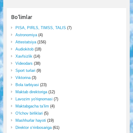
Bo‘limlar
PISA, PIRLS, TIMSS, TALIS
(7)
Astronomiya
(4)
Attestatsiya
(156)
Audiokitob
(18)
Xavfsizlik
(14)
Videodars
(38)
Sport turlari
(9)
Viktorina
(3)
Bola tarbiyasi
(23)
Maktab direktoriga
(12)
Lavozim yo'riqnomasi
(7)
Maktabgacha ta’lim
(4)
O‘lchov birliklari
(5)
Mashhurlar hayoti
(19)
Direktor o‘rinbosariga
(61)