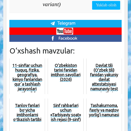
variant)
Yuklab olish
O‘xshash mavzular:
11-sinflar uchun
O‘zbekiston
Davlat tili
huquq, fizika,
tarixi fanidan
(O’zbek tili)
geografiya,
imtihon savollari
fanidan yakuniy
kimyo fanlaridan
(2026)
davlat
qurʼa tashlash
attestatsiyasi
jarayonlari
namunaviy test
oʻtkazildi
variantlari
aniqlandi
Tanlov fanlari
Sinf rahbarlari
Tashakurnoma,
boʻyicha
uchun
faxriy va maqtov
imtihonlarni
«Tarbiyaviy soat»
yorlig‘i namunasi
oʻtkazish tartibi
ish rejasi (9-sinf)