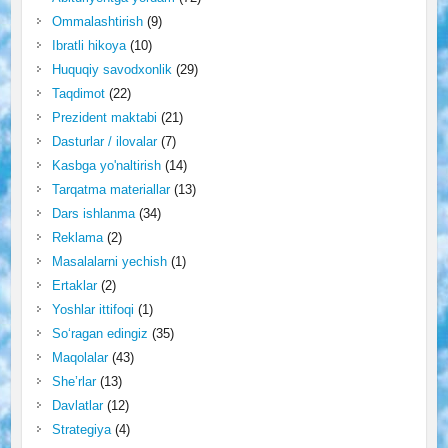
Ommalashtirish
(9)
Ibratli hikoya
(10)
Huquqiy savodxonlik
(29)
Taqdimot
(22)
Prezident maktabi
(21)
Dasturlar / ilovalar
(7)
Kasbga yo'naltirish
(14)
Tarqatma materiallar
(13)
Dars ishlanma
(34)
Reklama
(2)
Masalalarni yechish
(1)
Ertaklar
(2)
Yoshlar ittifoqi
(1)
So‘ragan edingiz
(35)
Maqolalar
(43)
She’rlar
(13)
Davlatlar
(12)
Strategiya
(4)