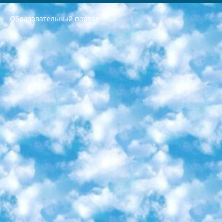
Образовательный портал
РЕСПУБЛИКА УЗБЕКИСТАН МИНИСТРЕРСТВО ДОШКОЛЬНОГО И ШКОЛЬНОГО ОБРАЗОВАНИЯ КОМАНДА в общеобразовательных учреждениях в 2023-2024 учебном году организация и проведение итоговой государственной аттестации обучающихся о Министра дошкольного и школьного образования Республики Узбекистан от 4 марта 2008 года (постановлением Минюста от 20 марта 2008 года № 1778 государственной регистрации) «Итоговое состояние учащихся общего среднего образования на основании положения об утверждении положения об аттестации общего среднего образования выпускной экзамен студентов в образовательных учреждениях в 2023-2024 учебном году В целях организации и прохождения аттестации приказываю: 1. Следующее: перечень предметов, по которым будет проводиться итоговая государственная аттестация и экзамен формы перевода согласно приложению 1; сертификаты международного образца, оценивающие уровень владения иностранными языками перечень согласно приложению 2; 2. Педагогический при специализированных образовательных учреждениях. научно-практический центр квалификации и международной оценки (Д.Давидова) 2024 г. До 25 марта: задания по предметам, по которым будет проводиться итоговая аттестация разработка и утверждение технических условий; итоговая аттестация на основании разработанного предметного задания разработка вопросов по предметам (устно и письменно), экзамен передача; общеобразовательные средние школы и специальные учебные заведения учащиеся выпускных классов школ и интернатов в агентской системе подготовка базы данных экзаменационных материалов и критериев оценки; перевод базы экзаменационных материалов на все языки обучения подать в Республиканский образовательный центр для изготовления; варианты экзаменов на основе разработанных контрольных материалов пусть будут поставлены задачи формирования. 3. Республиканский образовательный центр (Ш.Худайкулов) до 5 апреля 2024 года. до: база данных предоставленных экзаменационных материалов на все языки обучения перевод и экспертиза; для слепых, слабовидящих, глухих, слабослышащих и умственно отсталых детей учащиеся выпускных классов специализированных школ и школ-интернатов база данных экзаменационных материалов на всех преподаваемых языках подготовка критериев оценки; специализированные школы для умственно отсталых детей и технологии для учащихся выпускных классов школ-интернатов разработка соответствующих рекомендаций и критериев проведения ЕГЭ по естествознанию давать задания. 4. Педагогический при специализированных образовательных учреждениях. Научно-практический центр навыков и международной оценки (Д.Давидова), Республика образовательный центр (Худайкулов Ш.) итоговый государственный аттестационный экзамен ориентирован на творческое и логическое мышление при подготовке базы материалов учитывать введение заданий. 5. Следует отметить, что: сертификат государственного образца о знании общеобразовательного предмета и как минимум национальный уровень B1 по предметам на иностранных языках, указанным в Приложении 2. или международно признанный сертификат эквивалентного уровня студенты, изучающие определенный предмет, освобождаются от экзамена; по соответствующим предметам запланирована итоговая государственная аттестация за день до дня, путем жеребьевки Рабочей группой (в письменной форме по предметам, проводимым в форме) из числа сформированных вариантов выбрано 2 варианта; 2 выбранных варианта экзамена анонсированы на официальном сайте министерства и все выпускники по всей стране на основе этих вариантов проводит итоговую государственную аттестацию. 6. Государственное образование учащихся средних общеобразовательных учреждений. знания в соответствии с квалификационными требованиями, которые необходимо приобрести на основании стандартов итоговый (выпускной) контроль для 9 и 11 классов в целях тестирования Экзамены (далее – экзамены) состоят из предметов, перечисленных в приложении 1. будет сделано. 7. Экзамены пройдут с 26 мая по 15 июня 2024 г. (кроме науки физического воспитания). 8. Физическая для учащихся 9 классов общесредних образовательных учреждений. Экзамены по предмету «Образование, квалификация медицина» 1-6 мая 2024 года. сотрудники перевести под присмотр (с отклонениями в физическом или умственном развитии) специализированная школа для детей, школы-интернаты и со сколиозом школы-интернаты санаторного типа для больных детей исключены). 9. Он был слепым, слабовидящим и имел нарушения опорно-двигательного аппарата. экзамены в специализированных школах и интернатах для детей должны проводиться исходя из требований, предъявляемых к общеобразовательным учреждениям (физкультура кроме науки). 10. Специализированная школа для глухих и слабослышащих детей. и экзамены в интернатах и быть реализован в виде письменного теста по математике. 11. Специальность для умственно отсталых детей. Для 9 класса Родной язык и литературное письмо Государственный язык (язык обучения – узбекский). для неклассов) написано Математическое письмо Письменная/устная история Узбекистана Физическое воспитание практично Итоговый контроль Для 11 класса Написание родного языка и литературы (эссе) Математическое письмо Узбекский язык (обучение на узбекском языке) не посещающее общее среднее образование для учреждений)/Образовательное учреждение выбор письменный и устный Иностранный язык письменный/устный Письменная/устная история Узбекистана *По выбору студента:  Химия  Физика  Основы государственного права  География 10 бесплатных образовательных ресурсов - Мы составили подборку онлайн-проектов с интерактивными упражнениями, видеолекциями и статьями. Они помогут вам обрести новые и освежить старые знания бесплатно. 1. «ИНТУИТ» Старейшая образовательная площадка Рунета. Здесь вы найдёте сотни текстовых и видеокурсов на десятки различных тем — от программирования до психологии. Многие курсы подготовлены российскими университетами и крупными международными компаниями вроде Intel и Microsoft. Самостоятельное обучение бесплатное, но желающие могут оплатить услуги персональных наставников. 2. «Смартия» знакомит с актуальными профессиями и подсказывает, как им обучаться. Выбрав заинтересовавшую вас специальность — SMM-специалист, фотограф, веб-дизайнер или другую, — увидите список необходимых для неё умений. Чтобы вы могли освоить их самостоятельно, для каждого умения площадка отображает подборку ссылок на учебные материалы. Хотя «Смартия» ориентируется на русскоязычную аудиторию, часть контента всё же доступна только на английском. 3. «Лекторий Физтеха» Проект Московского физико-технического института (Физтеха). С его помощью вы можете смотреть онлайн серии лекций, записанные на видео в этом вузе. В числе доступных предметов — физика, биология, химия, информационные технологии и другие. К некоторым лекциям администрация ресурса прилагает готовые конспекты, которые можно скачивать в PDF-формате. 4. ITMOcourses Онлайн-площадка Санкт-Петербургского национального исследовательского университета информационных технологий, механики и оптики (ИТМО). Ресурс предоставляет свободный доступ к курсам, разработанным в этом вузе. Каталог материалов разбит на четыре категории: «Оптические системы и технологии», «Приборостроение и робототехника», «Информационные технологии» и «Биотехнологии». Курсы состоят из видеолекций, интерактивных демонстраций и заданий. 5. «КиберЛенинка» Электронная научная библиотека открытого доступа. Каталог площадки регулярно обрастает текстами статей из различных научных изданий. Сгруппированные по журналам и рубрикам публикации можно читать онлайн или скачивать целиком в PDF-формате. Проект нацелен на популяризацию науки за счёт открытого доступа к качественной информации. 6. «ПостНаука» На этом ресурсе публикуют подборки видеолекций, составленные экспертами из разных отраслей и объединённые общими темами. Среди них, к примеру, есть серии «Биоинформатика и геномика», «Культура средневековой Скандинавии» и Cinema Studies о теории кино. Каждая подборка лекций — логически связанная история, рассказанная экспертом от первого лица. Кроме того, на сайте появляются научно-образовательные статьи и тесты на разные темы. 7. «Newочём» Команда проекта «Newочём» отбирает самые интересные тексты из англоязычных СМИ и переводит те из них, за которые голосуют участники сообщества «ВКонтакте». По большей части это научно-популярные статьи. Редакторы придумывают лишь заголовки, в остальном содержание переводов соответствует оригиналам. Полные тексты можно читать прямо в социальной сети. 8. InternetUrok Онлайн-база материалов по основным дисциплинам школьной программы. Информация на сайте структурирована по классам, предметам и темам (урокам). Каждый урок состоит из видеолекций и конспектов. Есть также интерактивные тренажёры и тесты для закрепления пройденного материала. Даже если вы давно окончили школу, возможность повторить программу старших классов всегда может пригодиться. 9. Edutainme Ещё один ресурс об образовании. В отличие от Newtonew, как мне кажется, Edutainme больше ориентируется на представителей индустрии: педагогов, предпринимателей, разработчиков образовательных проектов. Но и любой, кто просто стремится к саморазвитию, найдёт на сайте много полезного и интересного для себя. Например, информацию о новых курсах и образовательных сервисах. 10. Newtonew Онлайн-медиа об образовании и обучении в широком смысле. Авторы Newtonew пишут об инструментах, заведениях, тактиках и стратегиях, которые помогают учить других и получать новые знания самостоятельно. На этой площадке вы найдёте новости, обзоры, аналитические мат