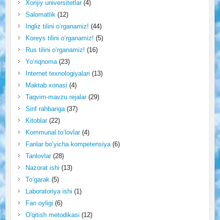
Xorijiy universitetlar
(4)
Salomatlik
(12)
Ingliz tilini o‘rganamiz!
(44)
Koreys tilini o‘rganamiz!
(5)
Rus tilini o‘rganamiz!
(16)
Yo‘riqnoma
(23)
Internet texnologiyalari
(13)
Maktab xonasi
(4)
Taqvim-mavzu rejalar
(29)
Sinf rahbariga
(37)
Kitoblar
(22)
Kommunal to‘lovlar
(4)
Fanlar bo‘yicha kompetensiya
(6)
Tanlovlar
(28)
Nazorat ishi
(13)
To‘garak
(5)
Laboratoriya ishi
(1)
Fan oyligi
(6)
O'qitish metodikasi
(12)