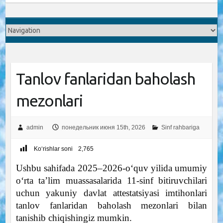
Tanlov fanlaridan baholash
mezonlari
admin
понедельник июня 15th, 2026
Sinf rahbariga
Ko‘rishlar soni
2,765
Ushbu sahifada 2025–2026-o‘quv yilida umumiy
o‘rta ta’lim muassasalarida 11-sinf bitiruvchilari
uchun yakuniy davlat attestatsiyasi imtihonlari
tanlov fanlaridan baholash mezonlari bilan
tanishib chiqishingiz mumkin.