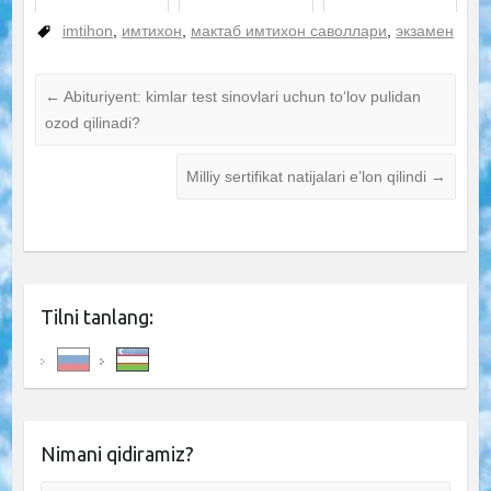
imtihon
,
имтихон
,
мактаб имтихон саволлари
,
экзамен
←
Abituriyent: kimlar test sinovlari uchun to‘lov pulidan
ozod qilinadi?
Milliy sertifikat natijalari e’lon qilindi
→
Tilni tanlang:
Nimani qidiramiz?