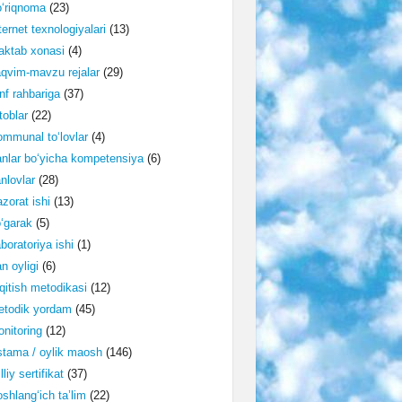
‘riqnoma
(23)
ternet texnologiyalari
(13)
ktab xonasi
(4)
qvim-mavzu rejalar
(29)
nf rahbariga
(37)
toblar
(22)
mmunal to‘lovlar
(4)
nlar bo‘yicha kompetensiya
(6)
nlovlar
(28)
zorat ishi
(13)
‘garak
(5)
boratoriya ishi
(1)
n oyligi
(6)
qitish metodikasi
(12)
etodik yordam
(45)
nitoring
(12)
tama / oylik maosh
(146)
lliy sertifikat
(37)
shlang‘ich ta’lim
(22)