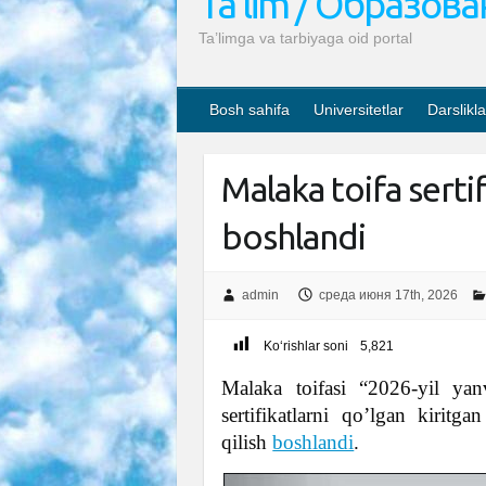
Ta’lim / Образов
Ta’limga va tarbiyaga oid portal
Bosh sahifa
Universitetlar
Darslikla
Malaka toifa sertif
boshlandi
admin
среда июня 17th, 2026
Ko‘rishlar soni
5,821
Malaka toifasi “2026-yil yan
sertifikatlarni qo’lgan kiritga
qilish
boshlandi
.