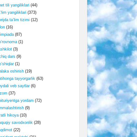
et tili yangiliklari
(44)
’lim yangiliklari
(373)
rijda ta’lim tizimi
(12)
lon
(16)
impiada
(87)
o‘rovnoma
(1)
shkilot
(3)
hiq dars
(9)
‘shiqlar
(1)
laka oshirish
(19)
tihonga tayyorgarlik
(63)
ydali veb saytlar
(6)
izom
(37)
ituriyentga yordam
(72)
malashtirish
(9)
ratli hikoya
(10)
quqiy savodxonlik
(28)
aqdimot
(22)