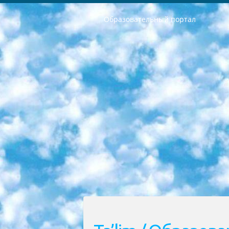
Образовательный портал
РЕСПУБЛИКА УЗБЕКИСТАН МИНИСТРЕРСТВО ДОШКОЛЬНОГО И ШКОЛЬНОГО ОБРАЗОВАНИЯ КОМАНДА в общеобразовательных учреждениях в 2023-2024 учебном году организация и проведение итоговой государственной аттестации обучающихся о Министра дошкольного и школьного образования Республики Узбекистан от 4 марта 2008 года (постановлением Минюста от 20 марта 2008 года № 1778 государственной регистрации) «Итоговое состояние учащихся общего среднего образования на основании положения об утверждении положения об аттестации общего среднего образования выпускной экзамен студентов в образовательных учреждениях в 2023-2024 учебном году В целях организации и прохождения аттестации приказываю: 1. Следующее: перечень предметов, по которым будет проводиться итоговая государственная аттестация и экзамен формы перевода согласно приложению 1; сертификаты международного образца, оценивающие уровень владения иностранными языками перечень согласно приложению 2; 2. Педагогический при специализированных образовательных учреждениях. научно-практический центр квалификации и международной оценки (Д.Давидова) 2024 г. До 25 марта: задания по предметам, по которым будет проводиться итоговая аттестация разработка и утверждение технических условий; итоговая аттестация на основании разработанного предметного задания разработка вопросов по предметам (устно и письменно), экзамен передача; общеобразовательные средние школы и специальные учебные заведения учащиеся выпускных классов школ и интернатов в агентской системе подготовка базы данных экзаменационных материалов и критериев оценки; перевод базы экзаменационных материалов на все языки обучения подать в Республиканский образовательный центр для изготовления; варианты экзаменов на основе разработанных контрольных материалов пусть будут поставлены задачи формирования. 3. Республиканский образовательный центр (Ш.Худайкулов) до 5 апреля 2024 года. до: база данных предоставленных экзаменационных материалов на все языки обучения перевод и экспертиза; для слепых, слабовидящих, глухих, слабослышащих и умственно отсталых детей учащиеся выпускных классов специализированных школ и школ-интернатов база данных экзаменационных материалов на всех преподаваемых языках подготовка критериев оценки; специализированные школы для умственно отсталых детей и технологии для учащихся выпускных классов школ-интернатов разработка соответствующих рекомендаций и критериев проведения ЕГЭ по естествознанию давать задания. 4. Педагогический при специализированных образовательных учреждениях. Научно-практический центр навыков и международной оценки (Д.Давидова), Республи