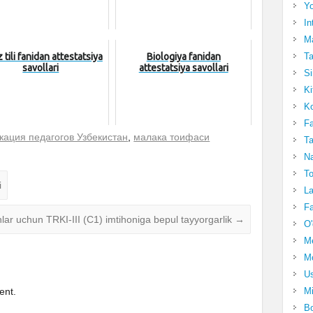
Yo
In
Ma
z tili fanidan attestatsiya
Biologiya fanidan
Ta
savollari
attestatsiya savollari
Si
Ki
Ko
Fa
кация педагогов Узбекистан
,
малака тоифаси
Ta
Na
To
i
La
Fa
ar uchun TRKI-III (C1) imtihoniga bepul tayyorgarlik
→
O'
M
Mo
Us
Mi
ent.
Bo