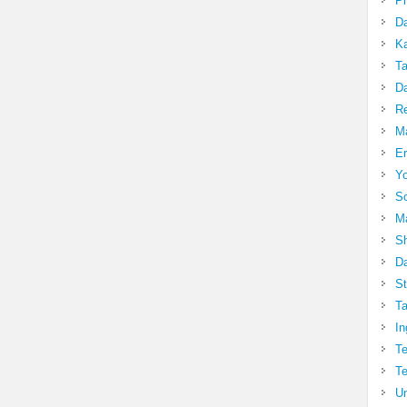
Pr
Da
Ka
Ta
Da
R
Ma
Er
Yo
So
Ma
Sh
Da
St
Ta
In
Te
Te
Un