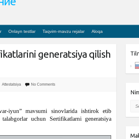
ание
r
Onlayn testlar
Taqvim-mavzu rejalar
Aloqa
ikatlarini generatsiya qilish
Til
Attestatsiya
No Comments
Nim
Sea
var-iyun” mavsumi sinovlarida ishtirok etib
n talabgorlar uchun Sertifikatlarni generatsiya
Mak