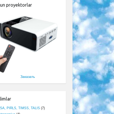
un proyektorlar
Заказать
limlar
ISA, PIRLS, TIMSS, TALIS
(7)