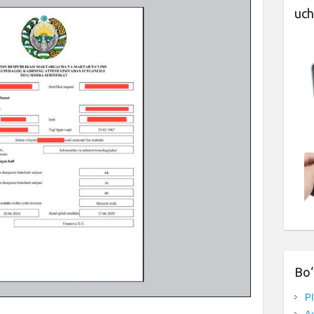
uch
Bo‘
P