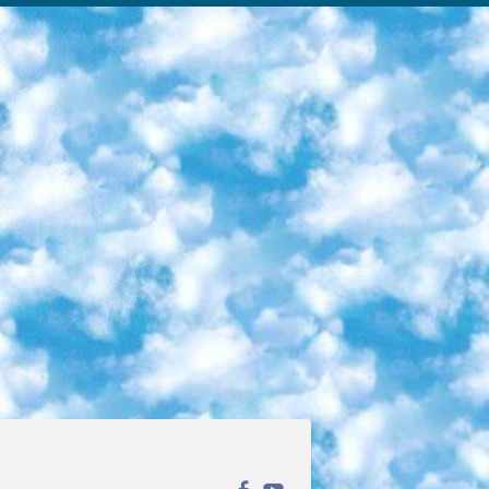
ека открытого доступа. Каталог площадки регулярно обрастает текстами статей из различных научных изданий. Сгруппированные по журналам и рубрикам публикации можно читать онлайн или скачивать целиком в PDF-формате. Проект нацелен на популяризацию науки за счёт открытого доступа к качественной информации. 6. «ПостНаука» На этом ресурсе публикуют подборки видеолекций, составленные экспертами из разных отраслей и объединённые общими темами. Среди них, к примеру, есть серии «Биоинформатика и геномика», «Культура средневековой Скандинавии» и Cinema Studies о теории кино. Каждая подборка лекций — логически связанная история, рассказанная экспертом от первого лица. Кроме того, на сайте появляются научно-образовательные статьи и тесты на разные темы. 7. «Newочём» Команда проекта «Newочём» отбирает самые интересные тексты из англоязычных СМИ и переводит те из них, за которые голосуют участники сообщества «ВКонтакте». По большей части это научно-популярные статьи. Редакторы придумывают лишь заголовки, в остальном содержание переводов соответствует оригиналам. Полные тексты можно читать прямо в социальной сети. 8. InternetUrok Онлайн-база материалов по основным дисциплинам школьной программы. Информация на сайте структурирована по классам, предметам и темам (урокам). Каждый урок состоит из видеолекций и конспектов. Есть также интерактивные тренажёры и тесты для закрепления пройденного материала. Даже если вы давно окончили школу, возможность повторить программу старших классов всегда может пригодиться. 9. Edutainme Ещё один ресурс об образовании. В отличие от Newtonew, как мне кажется, Edutainme больше ориентируется на представителей индустрии: педагогов, предпринимателей, разработчиков образовательных проектов. Но и любой, кто просто стремится к саморазвитию, найдёт на сайте много полезного и интересного для себя. Например, информацию о новых курсах и образовательных сервисах. 10. Newtonew Онлайн-медиа об образовании и обучении в широком смысле. Авторы Newtonew пишут об инструментах, заведениях, тактиках и стратегиях, которые помогают учить других и получать новые знания самостоятельно. На этой площадке вы найдёте новости, обзоры, аналитические мат