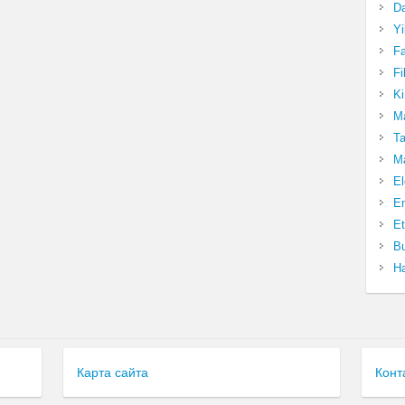
Da
Yi
Fa
Fi
Ki
Ma
Ta
Ma
El
En
Et
Bu
Ha
Карта сайта
Конт