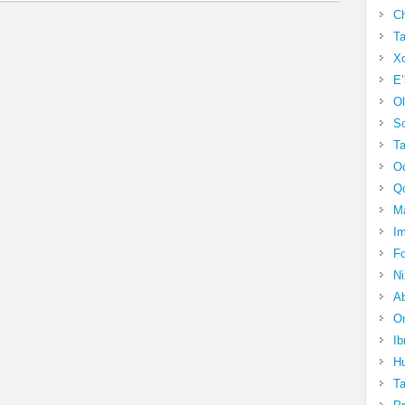
Ch
Ta
Xo
E’
Ol
S
Ta
Oc
Qo
Ma
Im
Fo
N
Ab
Om
Ib
Hu
T