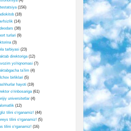
stronomiya
(4)
testatsiya
(156)
diokitob
(18)
vfsizlik
(14)
deodars
(38)
ort turlari
(9)
ktorina
(3)
la tarbiyasi
(23)
ktab direktoriga
(12)
vozim yo'riqnomasi
(7)
ktabgacha ta’lim
(4)
lchov birliklari
(5)
shhurlar hayoti
(19)
rektor o‘rinbosariga
(61)
rijiy universitetlar
(4)
lomatlik
(12)
gliz tilini o‘rganamiz!
(44)
reys tilini o‘rganamiz!
(5)
s tilini o‘rganamiz!
(16)