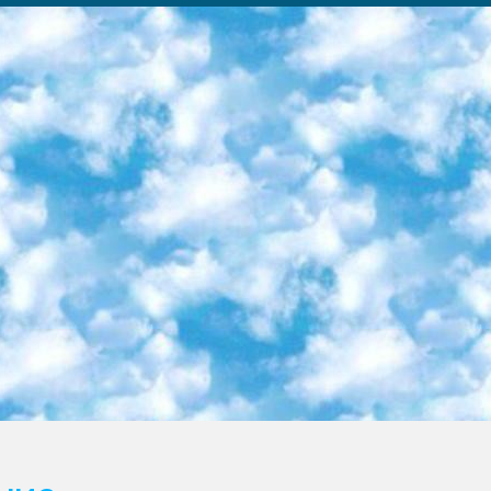
ка образовательный центр (Худайкулов Ш.) итоговый государственный аттестационный экзамен ориентирован на творческое и логическое мышление при подготовке базы материалов учитывать введение заданий. 5. Следует отметить, что: сертификат государственного образца о знании общеобразовательного предмета и как минимум национальный уровень B1 по предметам на иностранных языках, указанным в Приложении 2. или международно признанный сертификат эквивалентного уровня студенты, изучающие определенный предмет, освобождаются от экзамена; по соответствующим предметам запланирована итоговая государственная аттестация за день до дня, путем жеребьевки Рабочей группой (в письменной форме по предметам, проводимым в форме) из числа сформированных вариантов выбрано 2 варианта; 2 выбранных варианта экзамена анонсированы на официальном сайте министерства и все выпускники по всей стране на основе этих вариантов проводит итоговую государственную аттестацию. 6. Государственное образование учащихся средних общеобразовательных учреждений. знания в соответствии с квалификационными требованиями, которые необходимо приобрести на основании стандартов итоговый (выпускной) контроль для 9 и 11 классов в целях тестирования Экзамены (далее – экзамены) состоят из предметов, перечисленных в приложении 1. будет сделано. 7. Экзамены пройдут с 26 мая по 15 июня 2024 г. (кроме науки физического воспитания). 8. Физическая для учащихся 9 классов общесредних образовательных учреждений. Экзамены по предмету «Образование, квалификация медицина» 1-6 мая 2024 года. сотрудники перевести под присмотр (с отклонениями в физическом или умственном развитии) специализированная школа для детей, школы-интернаты и со сколиозом школы-интернаты санаторного типа для больных детей исключены). 9. Он был слепым, слабовидящим и имел нарушения опорно-двигательного аппарата. экзамены в специализированных школах и интернатах для детей должны проводиться исходя из требований, предъявляемых к общеобразовательным учреждениям (физкультура кроме науки). 10. Специализированная школа для глухих и слабослышащих детей. и экзамены в интернатах и быть реализован в виде письменного теста по математике. 11. Специальность для умственно отсталых детей. Для 9 класса Родной язык и литературное письмо Государственный язык (язык обучения – узбекский). для неклассов) написано Математическое письмо Письменная/устная история Узбекистана Физическое воспитание практично Итоговый контроль Для 11 класса Написание родного языка и литературы (эссе) Математическое письмо Узбекский язык (обучение на узбекском языке) не посещающее общее среднее образование для учреждений)/Образовательное учреждение выбор письменный и устный Иностранный язык письменный/устный Письменная/устная история Узбекистана *По выбору студента:  Химия  Физика  Основы государственного права  География 10 бесплатных образовательных ресурсов - Мы составили подборку онлайн-проектов с интерактивными упражнениями, видеолекциями и статьями. Они помогут вам обрести новые и освежить старые знания бесплатно. 1. «ИНТУИТ» Старейшая образовательная площадка Рунета. Здесь вы найдёте сотни текстовых и видеокурсов на десятки различных тем — от программирования до психологии. Многие курсы подготовлены российскими университетами и крупными международными компаниями вроде Intel и Microsoft. Самостоятельное обучение бесплатное, но желающие могут оплатить услуги персональных наставников. 2. «Смартия» знакомит с актуальными профессиями и подсказывает, как им обучаться. Выбрав заинтересовавшую вас специальность — SMM-специалист, фотограф, веб-дизайнер или другую, — увидите список необходимых для неё умений. Чтобы вы могли освоить их самостоятельно, для каждого умения площадка отображает подборку ссылок на учебные материалы. Хотя «Смартия» ориентируется на русскоязычную аудиторию, часть контента всё же доступна только на английском. 3. «Лекторий Физтеха» Проект Московского физико-технического института (Физтеха). С его помощью вы можете смотреть онлайн серии лекций, записанные на видео в этом вузе. В числе доступных предметов — физика, биология, химия, информационные технологии и другие. К некоторым лекциям администрация ресурса прилагает готовые конспекты, которые можно скачивать в PDF-формате. 4. ITMOcourses Онлайн-площадка Санкт-Петербургского национального исследовательского университета информационных технологий, механики и оптики (ИТМО). Ресурс предоставляет свободный доступ к курсам, разработанным в этом вузе. Каталог материалов разбит на четыре категории: «Оптические системы и технологии», «Приборостроение и робототехника», «Информационные технологии» и «Биотехнологии». Курсы состоят из видеолекций, интерактивных демонстраций и заданий. 5. «КиберЛенинка» Электронная научная библиот