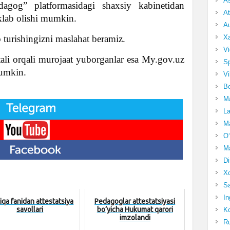
A
Pedagog” platformasidagi shaxsiy kabinetidan
At
lab olishi mumkin.
Au
b turishingizni maslahat beramiz.
Xa
Vi
tali orqali murojaat yuborganlar esa My.gov.uz
Sp
mumkin.
Vi
Bo
Ma
La
Ma
O‘
Ma
Di
Xo
Sa
In
qa fanidan attestatsiya
Pedagoglar attestatsiyasi
savollari
bo‘yicha Hukumat qarori
Ko
imzolandi
Ru