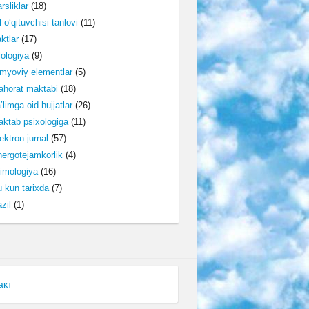
rsliklar
(18)
l o‘qituvchisi tanlovi
(11)
ktlar
(17)
lologiya
(9)
myoviy elementlar
(5)
horat maktabi
(18)
’limga oid hujjatlar
(26)
ktab psixologiga
(11)
ektron jurnal
(57)
ergotejamkorlik
(4)
imologiya
(16)
 kun tarixda
(7)
zil
(1)
акт