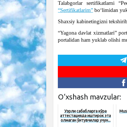
Talabgorlar sertifikatlarni “
“Sertifikatlarim”
boʻlimidan yuk
Shaxsiy kabinetingizni tekshiri
“Yagona davlat xizmatlari” por
portalidan ham yuklab olishi 
O‘xshash mavzular:
Узрли сабабларга кўра
Musi
аттестацияда иштирок эта
олмаган ўқитувчилар учун...