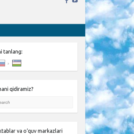
ni tanlang:
ani qidiramiz?
rch
tablar va o‘quv markazlari