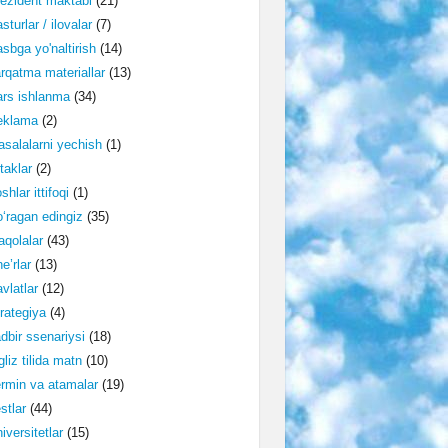
ezident maktabi
(21)
sturlar / ilovalar
(7)
sbga yo'naltirish
(14)
rqatma materiallar
(13)
rs ishlanma
(34)
eklama
(2)
salalarni yechish
(1)
taklar
(2)
shlar ittifoqi
(1)
‘ragan edingiz
(35)
qolalar
(43)
e’rlar
(13)
vlatlar
(12)
rategiya
(4)
dbir ssenariysi
(18)
gliz tilida matn
(10)
rmin va atamalar
(19)
stlar
(44)
iversitetlar
(15)