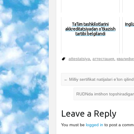
Ta’lim tashkilotlarini
Ingli
akkreditatsiyadan o‘tkazish
tartibi belgilandi
attestatsiya
,
аттестация
,
квалифи
←
Milliy sertifikat natijalari e’lon qilind
RUDNda imtihon topshiradiganl
Leave a Reply
You must be
logged in
to post a comm