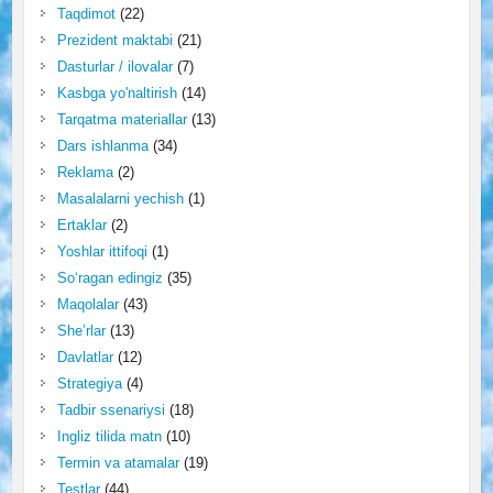
Taqdimot
(22)
Prezident maktabi
(21)
Dasturlar / ilovalar
(7)
Kasbga yo'naltirish
(14)
Tarqatma materiallar
(13)
Dars ishlanma
(34)
Reklama
(2)
Masalalarni yechish
(1)
Ertaklar
(2)
Yoshlar ittifoqi
(1)
So‘ragan edingiz
(35)
Maqolalar
(43)
She’rlar
(13)
Davlatlar
(12)
Strategiya
(4)
Tadbir ssenariysi
(18)
Ingliz tilida matn
(10)
Termin va atamalar
(19)
Testlar
(44)