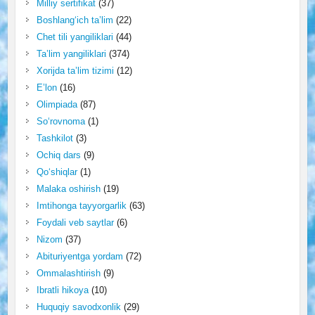
Milliy sertifikat
(37)
Boshlang‘ich ta’lim
(22)
Chet tili yangiliklari
(44)
Ta’lim yangiliklari
(374)
Xorijda ta’lim tizimi
(12)
E’lon
(16)
Olimpiada
(87)
So‘rovnoma
(1)
Tashkilot
(3)
Ochiq dars
(9)
Qo‘shiqlar
(1)
Malaka oshirish
(19)
Imtihonga tayyorgarlik
(63)
Foydali veb saytlar
(6)
Nizom
(37)
Abituriyentga yordam
(72)
Ommalashtirish
(9)
Ibratli hikoya
(10)
Huquqiy savodxonlik
(29)