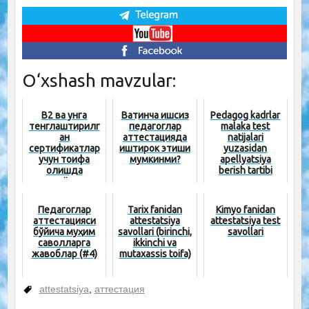
O‘xshash mavzular:
В2 ва унга
Вақтинча ишсиз
Pedagog kadrlar
тенглаштирилг
педагоглар
malaka test
ан
аттестацияда
natijalari
сертификатлар
иштирок этиши
yuzasidan
учун тоифа
мумкинми?
apellyatsiya
олишда
berish tartibi
имтиёзлар
берилад...
Педагоглар
Tarix fanidan
Kimyo fanidan
аттестацияси
attestatsiya
attestatsiya test
бўйича муҳим
savollari (birinchi,
savollari
саволларга
ikkinchi va
жавоблар (#4)
mutaxassis toifa)
attestatsiya
,
аттестация