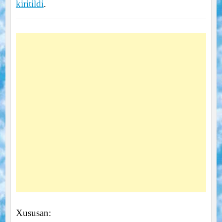
kiritildi
.
Xususan: