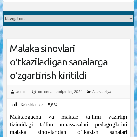
Malaka sinovlari
oʻtkaziladigan sanalarga
oʻzgartirish kiritildi
admin
пятница ноября 1st, 2024
Attestatsiya
Ko‘rishlar soni
5,824
Maktabgacha va maktab ta’limi vazirligi
tizimidagi taʼlim muassasalari pedagoglarini
malaka sinovlaridan oʻtkazish sanalari