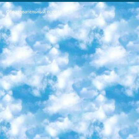
Образовательный портал
РЕСПУБЛИКА УЗБЕКИСТАН МИНИСТРЕРСТВО ДОШКОЛЬНОГО И ШКОЛЬНОГО ОБРАЗОВАНИЯ КОМАНДА в общеобразовательных учреждениях в 2023-2024 учебном году организация и проведение итоговой государственной аттестации обучающихся о Министра дошкольного и школьного образования Республики Узбекистан от 4 марта 2008 года (постановлением Минюста от 20 марта 2008 года № 1778 государственной регистрации) «Итоговое состояние учащихся общего среднего образования на основании положения об утверждении положения об аттестации общего среднего образования выпускной экзамен студентов в образовательных учреждениях в 2023-2024 учебном году В целях организации и прохождения аттестации приказываю: 1. Следующее: перечень предметов, по которым будет проводиться итоговая государственная аттестация и экзамен формы перевода согласно приложению 1; сертификаты международного образца, оценивающие уровень владения иностранными языками перечень согласно приложению 2; 2. Педагогический при специализированных образовательных учреждениях. научно-практический центр квалификации и международной оценки (Д.Давидова) 2024 г. До 25 марта: задания по предметам, по которым будет проводиться итоговая аттестация разработка и утверждение технических условий; итоговая аттестация на основании разработанного предметного задания разработка вопросов по предметам (устно и письменно), экзамен передача; общеобразовательные средние школы и специальные учебные заведения учащиеся выпускных классов школ и интернатов в агентской системе подготовка базы данных экзаменационных материалов и критериев оценки; перевод базы экзаменационных материалов на все языки обучения подать в Республиканский образовательный центр для изготовления; варианты экзаменов на основе разработанных контрольных материалов пусть будут поставлены задачи формирования. 3. Республиканский образовательный центр (Ш.Худайкулов) до 5 апреля 2024 года. до: база данных предоставленных экзаменационных материалов на все языки обучения перевод и экспертиза; для слепых, слабовидящих, глухих, слабослышащих и умственно отсталых детей учащиеся выпускных классов специализированных школ и школ-интернатов база данных экзаменационных материалов на всех преподаваемых языках подготовка критериев оценки; специализированные школы для умственно отсталых детей и технологии для учащихся выпускных классов школ-интернатов разработка соответствующих рекомендаций и критериев проведения ЕГЭ по естествознанию давать задания. 4. Педагогический при специализированных образовательных учреждениях. Научно-практический центр навыков и международной оценки (Д.Давидова), Республика образовательный центр (Худайкулов Ш.) итоговый государственный аттестационный экзамен ориентирован на творческое и логическое мышление при подготовке базы материалов учитывать введение заданий. 5. Следует отметить, что: сертификат государственного образца о знании общеобразовательного предмета и как минимум национальный уровень B1 по предметам на иностранных языках, указанным в Приложении 2. или международно признанный сертификат эквивалентного уровня студенты, изучающие определенный предмет, освобождаются от экзамена; по соответствующим предметам запланирована итоговая государственная аттестация за день до дня, путем жеребьевки Рабочей группой (в письменной форме по предметам, проводимым в форме) из числа сформированных вариантов выбрано 2 варианта; 2 выбранных варианта экзамена анонсированы на официальном сайте министерства и все выпускники по всей стране на основе этих вариантов проводит итоговую государственную аттестацию. 6. Государственное образование учащихся средних общеобразовательных учреждений. знания в соответствии с квалификационными требованиями, которые необходимо приобрести на основании стандартов итоговый (выпускной) контроль для 9 и 11 классов в целях тестирования Экзамены (далее – экзамены) состоят из предметов, перечисленных в приложении 1. будет сделано. 7. Экзамены пройдут с 26 мая по 15 июня 2024 г. (кроме науки физического воспитания). 8. Физическая для учащихся 9 классов общесредних образовательных учреждений. Экзамены по предмету «Образование, квалификация медицина» 1-6 мая 2024 года. сотрудники перевести под присмотр (с отклонениями в физическом или умственном развитии) специализированная школа для детей, школы-интернаты и со сколиозом школы-интернаты санаторного типа для больных детей исключены). 9. Он был слепым, слабовидящим и имел нарушения опорно-двигательного аппарата. экзамены в специализированных школах и интернатах для детей должны проводиться исходя из требований, предъявляемых к общеобразовательным учреждениям (физкультура кроме науки). 10. Специализированная школа для глухих и слабослышащих детей. и экзамены в интернатах и быть реализован в виде письменного теста по математике. 11. Специальность для умственно отсталых детей. Для 9 класса Родной язык и литературное письмо Государственный язык (язык обучения – узбекский). для неклассов) написано Математическое письмо Письменная/устная история Узбекистана Физическое воспитание практично Итоговый контроль Для 11 класса Написание родного языка и литературы (эссе) Математическое письмо Узбекский язык (обучение на узбекском языке) не посещающее общее среднее образование для учреждений)/Образовательное учреждение выбор письменный и устный Иностранный язык письменный/устный Письменная/устная история Узбекистана *По выбору студента:  Химия  Физика  Основы государственного права  География 10 бесплатных образовательных ресурсов - Мы составили подборку онлайн-проектов с интерактивными упражнениями, видеолекциями и статьями. Они помогут вам обрести новые и освежить старые знания бесплатно. 1. «ИНТУИТ» Старейшая образовательная площадка Рунета. Здесь вы найдёте сотни текстовых и видеокурсов на десятки различных тем — от программирования до психологии. Многие курсы подготовлены российскими университетами и крупными международными компаниями вроде Intel и Microsoft. Самостоятельное обучение бесплатное, но желающие могут оплатить услуги персональных наставников. 2. «Смартия» знакомит с актуальными профессиями и подсказывает, как им обучаться. Выбрав заинтересовавшую вас специальность — SMM-специалист, фотограф, веб-дизайнер или другую, — увидите список необходимых для неё умений. Чтобы вы могли освоить их самостоятельно, для каждого умения площадка отображает подборку ссылок на учебные материалы. Хотя «Смартия» ориентируется на русскоязычную аудиторию, часть контента всё же доступна только на английском. 3. «Лекторий Физтеха» Проект Московского физико-технического института (Физтеха). С его помощью вы можете смотреть онлайн серии лекций, записанные на видео в этом вузе. В числе доступных предметов — физика, биология, химия, информационные технологии и другие. К некоторым лекциям администрация ресурса прилагает готовые конспекты, которые можно скачивать в PDF-формате. 4. ITMOcourses Онлайн-площадка Санкт-Петербургского национального исследовательского университета информационных технологий, механики и оптики (ИТМО). Ресурс предоставляет свободный доступ к курсам, разработанным в этом вузе. Каталог материалов разбит на четыре категории: «Оптические системы и технологии», «Приборостроение и робототехника», «Информационные технологии» и «Биотехнологии». Курсы состоят из видеолекций, интерактивных демонстраций и заданий. 5. «КиберЛенинка» Электронная научная библиотека открытого доступа. Каталог площадки регулярно обрастает текстами статей из различных научных изданий. Сгруппированные по журналам и рубрикам публикации можно читать онлайн или скачивать целиком в PDF-формате. Проект нацелен на популяризацию науки за счёт открытого доступа к качественной информации. 6. «ПостНаука» На этом ресурсе публикуют подборки видеолекций, составленные экспертами из разных отраслей и объединённые общими темами. Среди них, к примеру, есть серии «Биоинформатика и геномика», «Культура средневековой Скандинавии» и Cinema Studies о теории кино. Каждая подборка лекций — логически связанная история, рассказанная экспертом от первого лица. Кроме того, на сайте появляются научно-образовательные статьи и тесты на разные темы. 7. «Newочём» Команда проекта «Newочём» отбирает самые интересные тексты из англоязычных СМИ и переводит те из них, за которые голосуют участники сообщества «ВКонтакте». По большей части это научно-популярные статьи. Редакторы придумывают лишь заголовки, в остальном содержание переводов соответствует оригиналам. Полные тексты можно читать прямо в социальной сети. 8. InternetUrok Онлайн-база материалов по основным дисциплинам школьной программы. Информация на сайте структурирована по классам, предметам и темам (урокам). Каждый урок состоит из видеолекций и конспектов. Есть также интерактивные тренажёры и тесты для закрепления пройденного материала. Даже если вы давно окончили школу, возможность повторить программу старших классов всегда может пригодиться. 9. Edutainme Ещё один ресурс об образовании. В отличие от Newtonew, как мне кажется, Edutainme больше ориентируется на представителей индустрии: педагогов, предпринимателей, разработчиков образовательных проектов. Но и любой, кто просто стремится к саморазвитию, найдёт на сайте много полезного и интересного для себя. Например, информацию о новых курсах и образовательных сервисах. 10. Newtonew Онлайн-медиа об образовании и обучении в широком смысле. Авторы Newtonew пишут об инструментах, заведениях, тактиках и стратегиях, которые помогают учить других и получать новые знания самостоятельно. На этой площадке вы найдёте новости, обзоры, аналитические мат