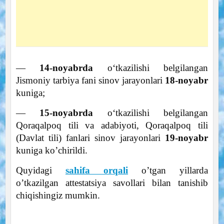
—
14-noyabrda
oʻtkazilishi belgilangan
Jismoniy tarbiya fani sinov jarayonlari
18-noyabr
kuniga;
—
15-noyabrda
oʻtkazilishi belgilangan
Qoraqalpoq tili va adabiyoti, Qoraqalpoq tili
(Davlat tili) fanlari sinov jarayonlari
19-noyabr
kuniga ko’chirildi.
Quyidagi
sahifa orqali
o’tgan yillarda
o’tkazilgan attestatsiya savollari bilan tanishib
chiqishingiz mumkin.