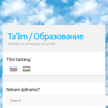
Ta’lim / Образование
Ta’limga va tarbiyaga oid portal
Tilni tanlang:
Nimani qidiramiz?
Search