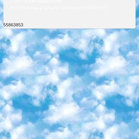
© Все права защищены
РЕСПУБЛИКА УЗБЕКИСТАН МИНИСТРЕРСТВО ДОШКОЛЬНОГО И ШКОЛЬНОГО ОБРАЗОВАНИЯ КОМАНДА в общеобразовательных учреждениях в 2023-2024 учебном году организация и проведение итоговой государственной аттестации обучающихся о Министра дошкольного и школьного образования Республики Узбекистан от 4 марта 2008 года (постановлением Минюста от 20 марта 2008 года № 1778 государственной регистрации) «Итоговое состояние учащихся общего среднего образования на основании положения об утверждении положения об аттестации общего среднего образования выпускной экзамен студентов в образовательных учреждениях в 2023-2024 учебном году В целях организации и прохождения аттестации приказываю: 1. Следующее: перечень предметов, по которым будет проводиться итоговая государственная аттестация и экзамен формы перевода согласно приложению 1; сертификаты международного образца, оценивающие уровень владения иностранными языками перечень согласно приложению 2; 2. Педагогический при специализированных образовательных учреждениях. научно-практический центр квалификации и международной оценки (Д.Давидова) 2024 г. До 25 марта: задания по предметам, по которым будет проводиться итоговая аттестация разработка и утверждение технических условий; итоговая аттестация на основании разработанного предметного задания разработка вопросов по предметам (устно и письменно), экзамен передача; общеобразовательные средние школы и специальные учебные заведения учащиеся выпускных классов школ и интернатов в агентской системе подготовка базы данных экзаменационных материалов и критериев оценки; перевод базы экзаменационных материалов на все языки обучения подать в Республиканский образовательный центр для изготовления; варианты экзаменов на основе разработанных контрольных материалов пусть будут поставлены задачи формирования. 3. Республиканский образовательный центр (Ш.Худайкулов) до 5 апреля 2024 года. до: база данных предоставленных экзаменационных материалов на все языки обучения перевод и экспертиза; для слепых, слабовидящих, глухих, слабослышащих и умственно отсталых детей учащиеся выпускных классов специализированных школ и школ-интернатов база данных экзаменационных материалов на всех преподаваемых языках подготовка критериев оценки; специализированные школы для умственно отсталых детей и технологии для учащихся выпускных классов школ-интернатов разработка соответствующих рекомендаций и критериев проведения ЕГЭ по естествознанию давать задания. 4. Педагогический при специализированных образовательных учреждениях. Научно-практический центр навыков и международной оценки (Д.Давидова), Республика образовательный центр (Худайкулов Ш.) итоговый государственный аттестационный экзамен ориентирован на творческое и логическое мышление при подготовке базы материалов учитывать введение заданий. 5. Следует отметить, что: сертификат государственного образца о знании общеобразовательного предмета и как минимум национальный уровень B1 по предметам на иностранных языках, указанным в Приложении 2. или международно признанный сертификат эквивалентного уровня студенты, изучающие определенный предмет, освобождаются от экзамена; по соответствующим предметам запланирована итоговая государственная аттестация за день до дня, путем жеребьевки Рабочей группой (в письменной форме по предметам, проводимым в форме) из числа сформированных вариантов выбрано 2 варианта; 2 выбранных варианта экзамена анонсированы на официальном сайте министерства и все выпускники по всей стране на основе этих вариантов проводит итоговую государственную аттестацию. 6. Государственное образование учащихся средних общеобразовательных учреждений. знания в соответствии с квалификационными требованиями, которые необходимо приобрести на основании стандартов итоговый (выпускной) контроль для 9 и 11 классов в целях тестирования Экзамены (далее – экзамены) состоят из предметов, перечисленных в приложении 1. будет сделано. 7. Экзамены пройдут с 26 мая по 15 июня 2024 г. (кроме науки физического воспитания). 8. Физическая для учащихся 9 классов общесредних образовательных учреждений. Экзамены по предмету «Образование, квалификация медицина» 1-6 мая 2024 года. сотрудники перевести под присмотр (с отклонениями в физическом или умственном развитии) специализированная школа для детей, школы-интернаты и со сколиозом школы-интернаты санаторного типа для больных детей исключены). 9. Он был слепым, слабовидящим и имел нарушения опорно-двигательного аппарата. экзамены в специализированных школах и интернатах для детей должны проводиться исходя из требований, предъявляемых к общеобразовательным учреждениям (физкультура кроме науки). 10. Специализированная школа для глухих и слабослышащих детей. и экзамены в интернатах и быть реализован в виде письменного теста по математике. 11. Специальность для умственно отсталых детей. Для 9 класса Родной язык и литературное письмо Государственный язык (язык обучения – узбекский). для неклассов) написано Математическое письмо Письменная/устная история Узбекистана Физическое воспитание практично Итоговый контроль Для 11 класса Написание родного языка и литературы (эссе) Математическое письмо Узбекский язык (обучение на узбекском языке) не посещающее общее среднее образование для учреждений)/Образовательное учреждение выбор письменный и устный Иностранный язык письменный/устный Письменная/устная история Узбекистана *По выбору студента:  Химия  Физика  Основы государственного права  География 10 бесплатных образовательных ресурсов - Мы составили подборку онлайн-проектов с интерактивными упражнениями, видеолекциями и статьями. Они помогут вам обрести новые и освежить старые знания бесплатно. 1. «ИНТУИТ» Старейшая образовательная площадка Рунета. Здесь вы найдёте сотни текстовых и видеокурсов на десятки различных тем — от программирования до психологии. Многие курсы подготовлены российскими университетами и крупными международными компаниями вроде Intel и Microsoft. Самостоятельное обучение бесплатное, но желающие могут оплатить услуги персональных наставников. 2. «Смартия» знакомит с актуальными профессиями и подсказывает, как им обучаться. Выбрав заинтересовавшую вас специальность — SMM-специалист, фотограф, веб-дизайнер или другую, — увидите список необходимых для неё умений. Чтобы вы могли освоить их самостоятельно, для каждого умения площадка отображает подборку ссылок на учебные материалы. Хотя «Смартия» ориентируется на русскоязычную аудиторию, часть контента всё же доступна только на английском. 3. «Лекторий Физтеха» Проект Московского физико-технического института (Физтеха). С его помощью вы можете смотреть онлайн серии лекций, записанные на видео в этом вузе. В числе доступных предметов — физика, биология, химия, информационные технологии и другие. К некоторым лекциям администрация ресурса прилагает готовые конспекты, которые можно скачивать в PDF-формате. 4. ITMOcourses Онлайн-площадка Санкт-Петербургского национального исследовательского университета информационных технологий, механики и оптики (ИТМО). Ресурс предоставляет свободный доступ к курсам, разработанным в этом вузе. Каталог материалов разбит на четыре категории: «Оптические системы и технологии», «Приборостроение и робототехника», «Информационные технологии» и «Биотехнологии». Курсы состоят из видеолекций, интерактивных демонстраций и заданий. 5. «КиберЛенинка» Электронная научная библиотека открытого доступа. Каталог площадки регулярно обрастает текстами статей из различных научных изданий. Сгруппированные по журналам и рубрикам публикации можно читать онлайн или скачивать целиком в PDF-формате. Проект нацелен на популяризацию науки за счёт открытого доступа к качественной информации. 6. «ПостНаука» На этом ресурсе публикуют подборки видеолекций, составленные экспертами из разных отраслей и объединённые общими темами. Среди них, к примеру, есть серии «Биоинформатика и геномика», «Культура средневековой Скандинавии» и Cinema Studies о теории кино. Каждая подборка лекций — логически связанная история, рассказанная экспертом от первого лица. Кроме того, на сайте появляются научно-образовательные статьи и тесты на разные темы. 7. «Newочём» Команда проекта «Newочём» отбирает самые интересные тексты из англоязычных СМИ и переводит те из них, за которые голосуют участники сообщества «ВКонтакте». По большей части это научно-популярные статьи. Редакторы придумывают лишь заголовки, в остальном содержание переводов соответствует оригиналам. Полные тексты можно читать прямо в социальной сети. 8. InternetUrok Онлайн-база материалов по основным дисциплинам школьной программы. Информация на сайте структурирована по классам, предметам и темам (урокам). Каждый урок состоит из видеолекций и конспектов. Есть также интерактивные тренажёры и тесты для закрепления пройденного материала. Даже если вы давно окончили школу, возможность повторить программу старших классов всегда может пригодиться. 9. Edutainme Ещё один ресурс об образовании. В отличие от Newtonew, как мне кажется, Edutainme больше ориентируется на представителей индустрии: педагогов, предпринимателей, разработчиков образовательных проектов. Но и любой, кто просто стремится к саморазвитию, найдёт на сайте много полезного и интересного для себя. Например, информацию о новых курсах и образовательных сервисах. 10. Newtonew Онлайн-медиа об образовании и обучении в широком смысле. Авторы Newtonew пишут об инструментах, заведениях, тактиках и стратегиях, которые помогают учить других и получать новые знания самостоятельно. На этой площадке вы найдёте новости, обзоры, аналитические мате
55863853