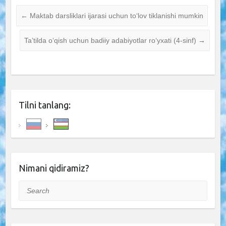
←
Maktab darsliklari ijarasi uchun to‘lov tiklanishi mumkin
Ta’tilda o‘qish uchun badiiy adabiyotlar ro‘yxati (4-sinf)
→
Tilni tanlang:
Nimani qidiramiz?
Search