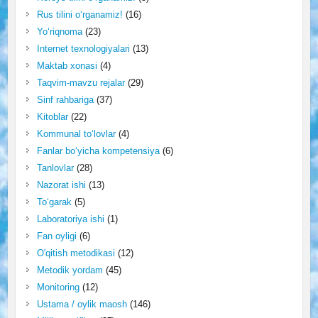
Rus tilini o‘rganamiz!
(16)
Yo‘riqnoma
(23)
Internet texnologiyalari
(13)
Maktab xonasi
(4)
Taqvim-mavzu rejalar
(29)
Sinf rahbariga
(37)
Kitoblar
(22)
Kommunal to‘lovlar
(4)
Fanlar bo‘yicha kompetensiya
(6)
Tanlovlar
(28)
Nazorat ishi
(13)
To‘garak
(5)
Laboratoriya ishi
(1)
Fan oyligi
(6)
O'qitish metodikasi
(12)
Metodik yordam
(45)
Monitoring
(12)
Ustama / oylik maosh
(146)