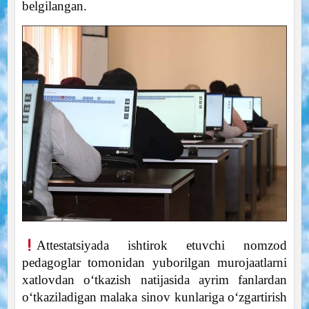
belgilangan.
Attestatsiyada ishtirok etuvchi nomzod
pedagoglar tomonidan yuborilgan murojaatlarni
xatlovdan oʻtkazish natijasida ayrim fanlardan
oʻtkaziladigan malaka sinov kunlariga oʻzgartirish