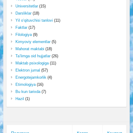
Universitetlar
(15)
Darsliklar
(18)
Yil o‘qituvchisi tanlovi
(11)
Faktlar
(17)
Filologiya
(9)
Kimyoviy elementlar
(5)
Mahorat maktabi
(18)
Ta’limga oid hujjatlar
(26)
Maktab psixologiga
(11)
Elektron jurnal
(57)
Energotejamkorlik
(4)
Etimologiya
(16)
Bu kun tarixda
(7)
Hazil
(1)
Политика
Карта
Контакт