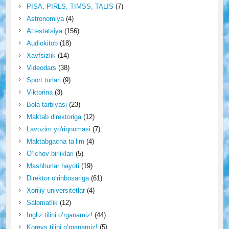
PISA, PIRLS, TIMSS, TALIS
(7)
Astronomiya
(4)
Attestatsiya
(156)
Audiokitob
(18)
Xavfsizlik
(14)
Videodars
(38)
Sport turlari
(9)
Viktorina
(3)
Bola tarbiyasi
(23)
Maktab direktoriga
(12)
Lavozim yo'riqnomasi
(7)
Maktabgacha ta’lim
(4)
O‘lchov birliklari
(5)
Mashhurlar hayoti
(19)
Direktor o‘rinbosariga
(61)
Xorijiy universitetlar
(4)
Salomatlik
(12)
Ingliz tilini o‘rganamiz!
(44)
Koreys tilini o‘rganamiz!
(5)