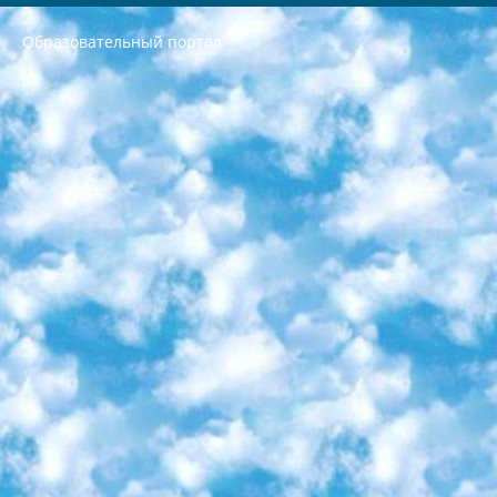
Образовательный портал
РЕСПУБЛИКА УЗБЕКИСТАН МИНИСТРЕРСТВО ДОШКОЛЬНОГО И ШКОЛЬНОГО ОБРАЗОВАНИЯ КОМАНДА в общеобразовательных учреждениях в 2023-2024 учебном году организация и проведение итоговой государственной аттестации обучающихся о Министра дошкольного и школьного образования Республики Узбекистан от 4 марта 2008 года (постановлением Минюста от 20 марта 2008 года № 1778 государственной регистрации) «Итоговое состояние учащихся общего среднего образования на основании положения об утверждении положения об аттестации общего среднего образования выпускной экзамен студентов в образовательных учреждениях в 2023-2024 учебном году В целях организации и прохождения аттестации приказываю: 1. Следующее: перечень предметов, по которым будет проводиться итоговая государственная аттестация и экзамен формы перевода согласно приложению 1; сертификаты международного образца, оценивающие уровень владения иностранными языками перечень согласно приложению 2; 2. Педагогический при специализированных образовательных учреждениях. научно-практический центр квалификации и международной оценки (Д.Давидова) 2024 г. До 25 марта: задания по предметам, по которым будет проводиться итоговая аттестация разработка и утверждение технических условий; итоговая аттестация на основании разработанного предметного задания разработка вопросов по предметам (устно и письменно), экзамен передача; общеобразовательные средние школы и специальные учебные заведения учащиеся выпускных классов школ и интернатов в агентской системе подготовка базы данных экзаменационных материалов и критериев оценки; перевод базы экзаменационных материалов на все языки обучения подать в Республиканский образовательный центр для изготовления; варианты экзаменов на основе разработанных контрольных материалов пусть будут поставлены задачи формирования. 3. Республиканский образовательный центр (Ш.Худайкулов) до 5 апреля 2024 года. до: база данных предоставленных экзаменационных материалов на все языки обучения перевод и экспертиза; для слепых, слабовидящих, глухих, слабослышащих и умственно отсталых детей учащиеся выпускных классов специализированных школ и школ-интернатов база данных экзаменационных материалов на всех преподаваемых языках подготовка критериев оценки; специализированные школы для умственно отсталых детей и технологии для учащихся выпускных классов школ-интернатов разработка соответствующих рекомендаций и критериев проведения ЕГЭ по естествознанию давать задания. 4. Педагогический при специализированных образовательных учреждениях. Научно-практический центр навыков и международной оценки (Д.Давидова), Республика образовательный центр (Худайкулов Ш.) итоговый государственный аттестационный экзамен ориентирован на творческое и логическое мышление при подготовке базы материалов учитывать введение заданий. 5. Следует отметить, что: сертификат государственного образца о знании общеобразовательного предмета и как минимум национальный уровень B1 по предметам на иностранных языках, указанным в Приложении 2. или международно признанный сертификат эквивалентного уровня студенты, изучающие определенный предмет, освобождаются от экзамена; по соответствующим предметам запланирована итоговая государственная аттестация за день до дня, путем жеребьевки Рабочей группой (в письменной форме по предметам, проводимым в форме) из числа сформированных вариантов выбрано 2 варианта; 2 выбранных варианта экзамена анонсированы на официальном сайте министерства и все выпускники по всей стране на основе этих вариантов проводит итоговую государственную аттестацию. 6. Государственное образование учащихся средних общеобразовательных учреждений. знания в соответствии с квалификационными требованиями, которые необходимо приобрести на основании стандартов итоговый (выпускной) контроль для 9 и 11 классов в целях тестирования Экзамены (далее – экзамены) состоят из предметов, перечисленных в приложении 1. будет сделано. 7. Экзамены пройдут с 26 мая по 15 июня 2024 г. (кроме науки физического воспитания). 8. Физическая для учащихся 9 классов общесредних образовательных учреждений. Экзамены по предмету «Образование, квалификация медицина» 1-6 мая 2024 года. сотрудники перевести под присмотр (с отклонениями в физическом или умственном развитии) специализированная школа для детей, школы-интернаты и со сколиозом школы-интернаты санаторного типа для больных детей исключены). 9. Он был слепым, слабовидящим и имел нарушения опорно-двигательного аппарата. экзамены в специализированных школах и интернатах для детей должны проводиться исходя из требований, предъявляемых к общеобразовательным учреждениям (физкультура кроме науки). 10. Специализированная школа для глухих и слабослышащих детей. и экзамены в интернатах и быть реализован в виде письменного теста по математике. 11. Специальность для умственно отсталых детей. Для 9 класса Родной язык и литературное письмо Государственный язык (язык обучения – узбекский). для неклассов) написано Математическое письмо Письменная/устная история Узбекистана Физическое воспитание практично Итоговый контроль Для 11 класса Написание родного языка и литературы (эссе) Математическое письмо Узбекский язык (обучение на узбекском языке) не посещающее общее среднее образование для учреждений)/Образовательное учреждение выбор письменный и устный Иностранный язык письменный/устный Письменная/устная история Узбекистана *По выбору студента:  Химия  Физика  Основы государственного права  География 10 бесплатных образовательных ресурсов - Мы составили подборку онлайн-проектов с интерактивными упражнениями, видеолекциями и статьями. Они помогут вам обрести новые и освежить старые знания бесплатно. 1. «ИНТУИТ» Старейшая образовательная площадка Рунета. Здесь вы найдёте сотни текстовых и видеокурсов на десятки различных тем — от программирования до психологии. Многие курсы подготовлены российскими университетами и крупными международными компаниями вроде Intel и Microsoft. Самостоятельное обучение бесплатное, но желающие могут оплатить услуги персональных наставников. 2. «Смартия» знакомит с актуальными профессиями и подсказывает, как им обучаться. Выбрав заинтересовавшую вас специальность — SMM-специалист, фотограф, веб-дизайнер или другую, — увидите список необходимых для неё умений. Чтобы вы могли освоить их самостоятельно, для каждого умения площадка отображает подборку ссылок на учебные материалы. Хотя «Смартия» ориентируется на русскоязычную аудиторию, часть контента всё же доступна только на английском. 3. «Лекторий Физтеха» Проект Московского физико-технического института (Физтеха). С его помощью вы можете смотреть онлайн серии лекций, записанные на видео в этом вузе. В числе доступных предметов — физика, биология, химия, информационные технологии и другие. К некоторым лекциям администрация ресурса прилагает готовые конспекты, которые можно скачивать в PDF-формате. 4. ITMOcourses Онлайн-площадка Санкт-Петербургского национального исследовательского университета информационных технологий, механики и оптики (ИТМО). Ресурс предоставляет свободный доступ к курсам, разработанным в этом вузе. Каталог материалов разбит на четыре категории: «Оптические системы и технологии», «Приборостроение и робототехника», «Информационные технологии» и «Биотехнологии». Курсы состоят из видеолекций, интерактивных демонстраций и заданий. 5. «КиберЛенинка» Электронная научная библиотека открытого доступа. Каталог площадки регулярно обрастает текстами статей из различных научных изданий. Сгруппированные по журналам и рубрикам публикации можно читать онлайн или скачивать целиком в PDF-формате. Проект нацелен на популяризацию науки за счёт открытого доступа к качественной информации. 6. «ПостНаука» На этом ресурсе публикуют подборки видеолекций, составленные экспертами из разных отраслей и объединённые общими темами. Среди них, к примеру, есть серии «Биоинформатика и геномика», «Культура средневековой Скандинавии» и Cinema Studies о теории кино. Каждая подборка лекций — логически связанная история, рассказанная экспертом от первого лица. Кроме того, на сайте появляются научно-образовательные статьи и тесты на разные темы. 7. «Newочём» Команда проекта «Newочём» отбирает самые интересные тексты из англоязычных СМИ и переводит те из них, за которые голосуют участники сообщества «ВКонтакте». По большей части это научно-популярные статьи. Редакторы придумывают лишь заголовки, в остальном содержание переводов соответствует оригиналам. Полные тексты можно читать прямо в социальной сети. 8. InternetUrok Онлайн-база материалов по основным дисциплинам школьной программы. Информация на сайте структурирована по классам, предметам и темам (урокам). Каждый урок состоит из видеолекций и конспектов. Есть также интерактивные тренажёры и тесты для закрепления пройденного материала. Даже если вы давно окончили школу, возможность повторить программу старших классов всегда может пригодиться. 9. Edutainme Ещё один ресурс об образовании. В отличие от Newtonew, как мне кажется, Edutainme больше ориентируется на представителей индустрии: педагогов, предпринимателей, разработчиков образовательных проектов. Но и любой, кто просто стремится к саморазвитию, найдёт на сайте много полезного и интересного для себя. Например, информацию о новых курсах и образовательных сервисах. 10. Newtonew Онлайн-медиа об образовании и обучении в широком смысле. Авторы Newtonew пишут об инструментах, заведениях, тактиках и стратегиях, которые помогают учить других и получать новые знания самостоятельно. На этой площадке вы найдёте новости, обзоры, аналитические мат