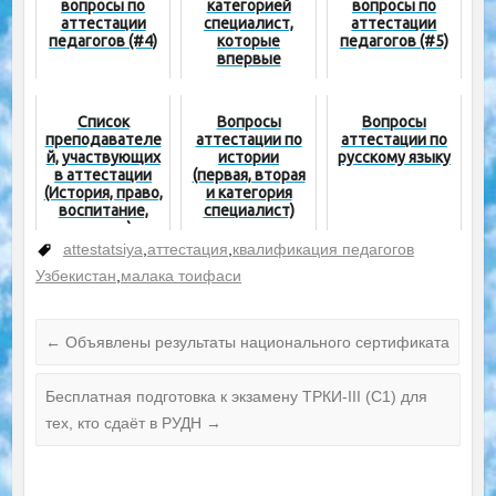
вопросы по
категорией
вопросы по
аттестации
специалист,
аттестации
педагогов (#4)
которые
педагогов (#5)
впервые
проходят
аттестацию?
Как
Список
Вопросы
Вопросы
осуществляетс
преподавателе
аттестации по
аттестации по
я оплата за
й, участвующих
истории
русскому языку
аттестацию?
в аттестации
(первая, вторая
(История, право,
и категория
воспитание,
специалист)
музыка)
attestatsiya
,
аттестация
,
квалификация педагогов
Узбекистан
,
малака тоифаси
←
Объявлены результаты национального сертификата
Бесплатная подготовка к экзамену ТРКИ-III (C1) для
тех, кто сдаёт в РУДН
→