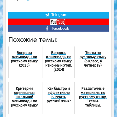
Похожие темы:
Вопросы
Вопросы
Тесты по
олимпиады по
олимпиады по
русскому языку
русскому языку
русскому языку.
(6 класс, 4
(2025)
Районный этап.
четверть)
(2024)
Критерии
Как быстро и
Раздаточные
оценивания
эффективно
материалы по
школьной
выучить
русскому языку.
олимпиады по
русский язык?
Схемы-
русскому языку
таблицы.