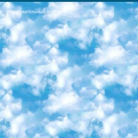
Образовательный портал
РЕСПУБЛИКА УЗБЕКИСТАН МИНИСТРЕРСТВО ДОШКОЛЬНОГО И ШКОЛЬНОГО ОБРАЗОВАНИЯ КОМАНДА в общеобразовательных учреждениях в 2023-2024 учебном году организация и проведение итоговой государственной аттестации обучающихся о Министра дошкольного и школьного образования Республики Узбекистан от 4 марта 2008 года (постановлением Минюста от 20 марта 2008 года № 1778 государственной регистрации) «Итоговое состояние учащихся общего среднего образования на основании положения об утверждении положения об аттестации общего среднего образования выпускной экзамен студентов в образовательных учреждениях в 2023-2024 учебном году В целях организации и прохождения аттестации приказываю: 1. Следующее: перечень предметов, по которым будет проводиться итоговая государственная аттестация и экзамен формы перевода согласно приложению 1; сертификаты международного образца, оценивающие уровень владения иностранными языками перечень согласно приложению 2; 2. Педагогический при специализированных образовательных учреждениях. научно-практический центр квалификации и международной оценки (Д.Давидова) 2024 г. До 25 марта: задания по предметам, по которым будет проводиться итоговая аттестация разработка и утверждение технических условий; итоговая аттестация на основании разработанного предметного задания разработка вопросов по предметам (устно и письменно), экзамен передача; общеобразовательные средние школы и специальные учебные заведения учащиеся выпускных классов школ и интернатов в агентской системе подготовка базы данных экзаменационных материалов и критериев оценки; перевод базы экзаменационных материалов на все языки обучения подать в Республиканский образовательный центр для изготовления; варианты экзаменов на основе разработанных контрольных материалов пусть будут поставлены задачи формирования. 3. Республиканский образовательный центр (Ш.Худайкулов) до 5 апреля 2024 года. до: база данных предоставленных экзаменационных материалов на все языки обучения перевод и экспертиза; для слепых, слабовидящих, глухих, слабослышащих и умственно отсталых детей учащиеся выпускных классов специализированных школ и школ-интернатов база данных экзаменационных материалов на всех преподаваемых языках подготовка критериев оценки; специализированные школы для умственно отсталых детей и технологии для учащихся выпускных классов школ-интернатов разработка соответствующих рекомендаций и критериев проведения ЕГЭ по естествознанию давать задания. 4. Педагогический при специализированных образовательных учреждениях. Научно-практический центр навыков и международной оценки (Д.Давидова), Республика образовательный центр (Худайкулов Ш.) итоговый государственный аттестационный экзамен ориентирован на творческое и логическое мышление при подготовке базы материалов учитывать введение заданий. 5. Следует отметить, что: сертификат государственного образца о знании общеобразовательного предмета и как минимум национальный уровень B1 по предметам на иностранных языках, указанным в Приложении 2. или международно признанный сертификат эквивалентного уровня студенты, изучающие определенный предмет, освобождаются от экзамена; по соответствующим предметам запланирована итоговая государственная аттестация за день до дня, путем жеребьевки Рабочей группой (в письменной форме по предметам, проводимым в форме) из числа сформированных вариантов выбрано 2 варианта; 2 выбранных варианта экзамена анонсированы на официальном сайте министерства и все выпускники по всей стране на основе этих вариантов проводит итоговую государственную аттестацию. 6. Государственное образование учащихся средних общеобразовательных учреждений. знания в соответствии с квалификационными требованиями, которые необходимо приобрести на основании стандартов итоговый (выпускной) контроль для 9 и 11 классов в целях тестирования Экзамены (далее – экзамены) состоят из предметов, перечисленных в приложении 1. будет сделано. 7. Экзамены пройдут с 26 мая по 15 июня 2024 г. (кроме науки физического воспитания). 8. Физическая для учащихся 9 классов общесредних образовательных учреждений. Экзамены по предмету «Образование, квалификация медицина» 1-6 мая 2024 года. сотрудники перевести под присмотр (с отклонениями в физическом или умственном развитии) специализированная школа для детей, школы-интернаты и со сколиозом школы-интернаты санаторного типа для больных детей исключены). 9. Он был слепым, слабовидящим и имел нарушения опорно-двигательного аппарата. экзамены в специализированных школах и интернатах для детей должны проводиться исходя из требований, предъявляемых к общеобразовательным учреждениям (физкультура кроме науки). 10. Специализированная школа для глухих и слабослышащих детей. и экзамены в интернатах и быть реализован в виде письменного теста по математике. 11. Специальность для умственно отсталых детей. Для 9 класса Родной язык и литературное письмо Государственный язык (язык обучения – узбекский). для неклассов) написано Математическое письмо Письменная/устная история Узбекистана Физическое воспитание практично Итоговый контроль Для 11 класса Написание родного языка и литературы (эссе) Математическое письмо Узбекский язык (обучение на узбекском языке) не посещающее общее среднее образование для учреждений)/Образовательное учреждение выбор письменный и устный Иностранный язык письменный/устный Письменная/устная история Узбекистана *По выбору студента:  Химия  Физика  Основы государственного права  География 10 бесплатных образовательных ресурсов - Мы составили подборку онлайн-проектов с интерактивными упражнениями, видеолекциями и статьями. Они помогут вам обрести новые и освежить старые знания бесплатно. 1. «ИНТУИТ» Старейшая образовательная площадка Рунета. Здесь вы найдёте сотни текстовых и видеокурсов на десятки различных тем — от программирования до психологии. Многие курсы подготовлены российскими университетами и крупными международными компаниями вроде Intel и Microsoft. Самостоятельное обучение бесплатное, но желающие могут оплатить услуги персональных наставников. 2. «Смартия» знакомит с актуальными профессиями и подсказывает, как им обучаться. Выбрав заинтересовавшую вас специальность — SMM-специалист, фотограф, веб-дизайнер или другую, — увидите список необходимых для неё умений. Чтобы вы могли освоить их самостоятельно, для каждого умения площадка отображает подборку ссылок на учебные материалы. Хотя «Смартия» ориентируется на русскоязычную аудиторию, часть контента всё же доступна только на английском. 3. «Лекторий Физтеха» Проект Московского физико-технического института (Физтеха). С его помощью вы можете смотреть онлайн серии лекций, записанные на видео в этом вузе. В числе доступных предметов — физика, биология, химия, информационные технологии и другие. К некоторым лекциям администрация ресурса прилагает готовые конспекты, которые можно скачивать в PDF-формате. 4. ITMOcourses Онлайн-площадка Санкт-Петербургского национального исследовательского университета информационных технологий, механики и оптики (ИТМО). Ресурс предоставляет свободный доступ к курсам, разработанным в этом вузе. Каталог материалов разбит на четыре категории: «Оптические системы и технологии», «Приборостроение и робототехника», «Информационные технологии» и «Биотехнологии». Курсы состоят из видеолекций, интерактивных демонстраций и заданий. 5. «КиберЛенинка» Электронная научная библиотека открытого доступа. Каталог площадки регулярно обрастает текстами статей из различных научных изданий. Сгруппированные по журналам и рубрикам публикации можно читать онлайн или скачивать целиком в PDF-формате. Проект нацелен на популяризацию науки за счёт открытого доступа к качественной информации. 6. «ПостНаука» На этом ресурсе публикуют подборки видеолекций, составленные экспертами из разных отраслей и объединённые общими темами. Среди них, к примеру, есть серии «Биоинформатика и геномика», «Культура средневековой Скандинавии» и Cinema Studies о теории кино. Каждая подборка лекций — логически связанная история, рассказанная экспертом от первого лица. Кроме того, на сайте появляются научно-образовательные статьи и тесты на разные темы. 7. «Newочём» Команда проекта «Newочём» отбирает самые интересные тексты из англоязычных СМИ и переводит те из них, за которые голосуют участники сообщества «ВКонтакте». По большей части это научно-популярные статьи. Редакторы придумывают лишь заголовки, в остальном содержание переводов соответствует оригиналам. Полные тексты можно читать прямо в социальной сети. 8. InternetUrok Онлайн-база материалов по основным дисциплинам школьной программы. Информация на сайте структурирована по классам, предметам и темам (урокам). Каждый урок состоит из видеолекций и конспектов. Есть также интерактивные тренажёры и тесты для закрепления пройденного материала. Даже если вы давно окончили школу, возможность повторить программу старших классов всегда может пригодиться. 9. Edutainme Ещё один ресурс об образовании. В отличие от Newtonew, как мне кажется, Edutainme больше ориентируется на представителей индустрии: педагогов, предпринимателей, разработчиков образовательных проектов. Но и любой, кто просто стремится к саморазвитию, найдёт на сайте много полезного и интересного для себя. Например, информацию о новых курсах и образовательных сервисах. 10. Newtonew Онлайн-медиа об образовании и обучении в широком смысле. Авторы Newtonew пишут об инструментах, заведениях, тактиках и стратегиях, которые помогают учить других и получать новые знания самостоятельно. На этой площадке вы найдёте новости, обзоры, аналитические мат