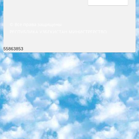
© Все права защищены
РЕСПУБЛИКА УЗБЕКИСТАН МИНИСТРЕРСТВО ДОШКОЛЬНОГО И ШКОЛЬНОГО ОБРАЗОВАНИЯ КОМАНДА в общеобразовательных учреждениях в 2023-2024 учебном году организация и проведение итоговой государственной аттестации обучающихся о Министра дошкольного и школьного образования Республики Узбекистан от 4 марта 2008 года (постановлением Минюста от 20 марта 2008 года № 1778 государственной регистрации) «Итоговое состояние учащихся общего среднего образования на основании положения об утверждении положения об аттестации общего среднего образования выпускной экзамен студентов в образовательных учреждениях в 2023-2024 учебном году В целях организации и прохождения аттестации приказываю: 1. Следующее: перечень предметов, по которым будет проводиться итоговая государственная аттестация и экзамен формы перевода согласно приложению 1; сертификаты международного образца, оценивающие уровень владения иностранными языками перечень согласно приложению 2; 2. Педагогический при специализированных образовательных учреждениях. научно-практический центр квалификации и международной оценки (Д.Давидова) 2024 г. До 25 марта: задания по предметам, по которым будет проводиться итоговая аттестация разработка и утверждение технических условий; итоговая аттестация на основании разработанного предметного задания разработка вопросов по предметам (устно и письменно), экзамен передача; общеобразовательные средние школы и специальные учебные заведения учащиеся выпускных классов школ и интернатов в агентской системе подготовка базы данных экзаменационных материалов и критериев оценки; перевод базы экзаменационных материалов на все языки обучения подать в Республиканский образовательный центр для изготовления; варианты экзаменов на основе разработанных контрольных материалов пусть будут поставлены задачи формирования. 3. Республиканский образовательный центр (Ш.Худайкулов) до 5 апреля 2024 года. до: база данных предоставленных экзаменационных материалов на все языки обучения перевод и экспертиза; для слепых, слабовидящих, глухих, слабослышащих и умственно отсталых детей учащиеся выпускных классов специализированных школ и школ-интернатов база данных экзаменационных материалов на всех преподаваемых языках подготовка критериев оценки; специализированные школы для умственно отсталых детей и технологии для учащихся выпускных классов школ-интернатов разработка соответствующих рекомендаций и критериев проведения ЕГЭ по естествознанию давать задания. 4. Педагогический при специализированных образовательных учреждениях. Научно-практический центр навыков и международной оценки (Д.Давидова), Республика образовательный центр (Худайкулов Ш.) итоговый государственный аттестационный экзамен ориентирован на творческое и логическое мышление при подготовке базы материалов учитывать введение заданий. 5. Следует отметить, что: сертификат государственного образца о знании общеобразовательного предмета и как минимум национальный уровень B1 по предметам на иностранных языках, указанным в Приложении 2. или международно признанный сертификат эквивалентного уровня студенты, изучающие определенный предмет, освобождаются от экзамена; по соответствующим предметам запланирована итоговая государственная аттестация за день до дня, путем жеребьевки Рабочей группой (в письменной форме по предметам, проводимым в форме) из числа сформированных вариантов выбрано 2 варианта; 2 выбранных варианта экзамена анонсированы на официальном сайте министерства и все выпускники по всей стране на основе этих вариантов проводит итоговую государственную аттестацию. 6. Государственное образование учащихся средних общеобразовательных учреждений. знания в соответствии с квалификационными требованиями, которые необходимо приобрести на основании стандартов итоговый (выпускной) контроль для 9 и 11 классов в целях тестирования Экзамены (далее – экзамены) состоят из предметов, перечисленных в приложении 1. будет сделано. 7. Экзамены пройдут с 26 мая по 15 июня 2024 г. (кроме науки физического воспитания). 8. Физическая для учащихся 9 классов общесредних образовательных учреждений. Экзамены по предмету «Образование, квалификация медицина» 1-6 мая 2024 года. сотрудники перевести под присмотр (с отклонениями в физическом или умственном развитии) специализированная школа для детей, школы-интернаты и со сколиозом школы-интернаты санаторного типа для больных детей исключены). 9. Он был слепым, слабовидящим и имел нарушения опорно-двигательного аппарата. экзамены в специализированных школах и интернатах для детей должны проводиться исходя из требований, предъявляемых к общеобразовательным учреждениям (физкультура кроме науки). 10. Специализированная школа для глухих и слабослышащих детей. и экзамены в интернатах и быть реализован в виде письменного теста по математике. 11. Специальность для умственно отсталых детей. Для 9 класса Родной язык и литературное письмо Государственный язык (язык обучения – узбекский). для неклассов) написано Математическое письмо Письменная/устная история Узбекистана Физическое воспитание практично Итоговый контроль Для 11 класса Написание родного языка и литературы (эссе) Математическое письмо Узбекский язык (обучение на узбекском языке) не посещающее общее среднее образование для учреждений)/Образовательное учреждение выбор письменный и устный Иностранный язык письменный/устный Письменная/устная история Узбекистана *По выбору студента:  Химия  Физика  Основы государственного права  География 10 бесплатных образовательных ресурсов - Мы составили подборку онлайн-проектов с интерактивными упражнениями, видеолекциями и статьями. Они помогут вам обрести новые и освежить старые знания бесплатно. 1. «ИНТУИТ» Старейшая образовательная площадка Рунета. Здесь вы найдёте сотни текстовых и видеокурсов на десятки различных тем — от программирования до психологии. Многие курсы подготовлены российскими университетами и крупными международными компаниями вроде Intel и Microsoft. Самостоятельное обучение бесплатное, но желающие могут оплатить услуги персональных наставников. 2. «Смартия» знакомит с актуальными профессиями и подсказывает, как им обучаться. Выбрав заинтересовавшую вас специальность — SMM-специалист, фотограф, веб-дизайнер или другую, — увидите список необходимых для неё умений. Чтобы вы могли освоить их самостоятельно, для каждого умения площадка отображает подборку ссылок на учебные материалы. Хотя «Смартия» ориентируется на русскоязычную аудиторию, часть контента всё же доступна только на английском. 3. «Лекторий Физтеха» Проект Московского физико-технического института (Физтеха). С его помощью вы можете смотреть онлайн серии лекций, записанные на видео в этом вузе. В числе доступных предметов — физика, биология, химия, информационные технологии и другие. К некоторым лекциям администрация ресурса прилагает готовые конспекты, которые можно скачивать в PDF-формате. 4. ITMOcourses Онлайн-площадка Санкт-Петербургского национального исследовательского университета информационных технологий, механики и оптики (ИТМО). Ресурс предоставляет свободный доступ к курсам, разработанным в этом вузе. Каталог материалов разбит на четыре категории: «Оптические системы и технологии», «Приборостроение и робототехника», «Информационные технологии» и «Биотехнологии». Курсы состоят из видеолекций, интерактивных демонстраций и заданий. 5. «КиберЛенинка» Электронная научная библиотека открытого доступа. Каталог площадки регулярно обрастает текстами статей из различных научных изданий. Сгруппированные по журналам и рубрикам публикации можно читать онлайн или скачивать целиком в PDF-формате. Проект нацелен на популяризацию науки за счёт открытого доступа к качественной информации. 6. «ПостНаука» На этом ресурсе публикуют подборки видеолекций, составленные экспертами из разных отраслей и объединённые общими темами. Среди них, к примеру, есть серии «Биоинформатика и геномика», «Культура средневековой Скандинавии» и Cinema Studies о теории кино. Каждая подборка лекций — логически связанная история, рассказанная экспертом от первого лица. Кроме того, на сайте появляются научно-образовательные статьи и тесты на разные темы. 7. «Newочём» Команда проекта «Newочём» отбирает самые интересные тексты из англоязычных СМИ и переводит те из них, за которые голосуют участники сообщества «ВКонтакте». По большей части это научно-популярные статьи. Редакторы придумывают лишь заголовки, в остальном содержание переводов соответствует оригиналам. Полные тексты можно читать прямо в социальной сети. 8. InternetUrok Онлайн-база материалов по основным дисциплинам школьной программы. Информация на сайте структурирована по классам, предметам и темам (урокам). Каждый урок состоит из видеолекций и конспектов. Есть также интерактивные тренажёры и тесты для закрепления пройденного материала. Даже если вы давно окончили школу, возможность повторить программу старших классов всегда может пригодиться. 9. Edutainme Ещё один ресурс об образовании. В отличие от Newtonew, как мне кажется, Edutainme больше ориентируется на представителей индустрии: педагогов, предпринимателей, разработчиков образовательных проектов. Но и любой, кто просто стремится к саморазвитию, найдёт на сайте много полезного и интересного для себя. Например, информацию о новых курсах и образовательных сервисах. 10. Newtonew Онлайн-медиа об образовании и обучении в широком смысле. Авторы Newtonew пишут об инструментах, заведениях, тактиках и стратегиях, которые помогают учить других и получать новые знания самостоятельно. На этой площадке вы найдёте новости, обзоры, аналитические мате
55863853