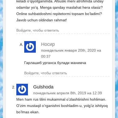
keladi o‘qiyotganimda. Afsuski meni atrofimda unday
odamlar yo‘q. Menga qanday maslahat hera olasiz?
Online suhbatdoshmi repitetormi topsam bo‘ladimi?
Javob uchun oldindan rahmat!
Войдите, чтобы ответить
Носир
понедельник января 20th, 2020 на
00:37
Гарлашиб урганса булади манимча
Войдите, чтобы ответить
Gulshoda
понедельник апреля 8th, 2019 на 12:39
Men ham rus tilini mukammal o’zlashtirishni hohliman.
O’zim mustaqil o’rganishni boshladim-u, yolg’iz ishtiyoq
bo’lmas ekan.