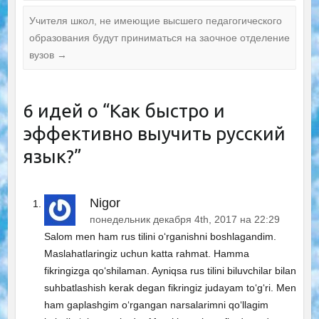
Учителя школ, не имеющие высшего педагогического
образования будут приниматься на заочное отделение
вузов
→
6 идей о “
Как быстро и
эффективно выучить русский
язык?
”
Nigor
понедельник декабря 4th, 2017 на 22:29
Salom men ham rus tilini o‘rganishni boshlagandim.
Maslahatlaringiz uchun katta rahmat. Hamma
fikringizga qo‘shilaman. Ayniqsa rus tilini biluvchilar bilan
suhbatlashish kerak degan fikringiz judayam to‘g‘ri. Men
ham gaplashgim o‘rgangan narsalarimni qo‘llagim