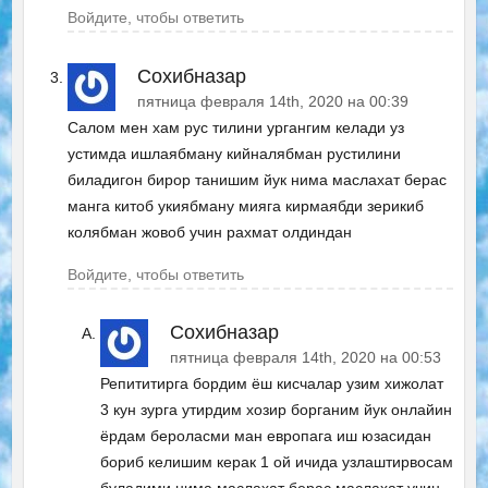
Войдите, чтобы ответить
Сохибназар
пятница февраля 14th, 2020 на 00:39
Салом мен хам рус тилини ургангим келади уз
устимда ишлаябману кийналябман рустилини
биладигон бирор танишим йук нима маслахат берас
манга китоб укиябману мияга кирмаябди зерикиб
колябман жовоб учин рахмат олдиндан
Войдите, чтобы ответить
Сохибназар
пятница февраля 14th, 2020 на 00:53
Репититирга бордим ёш кисчалар узим хижолат
3 кун зурга утирдим хозир борганим йук онлайин
ёрдам бероласми ман европага иш юзасидан
бориб келишим керак 1 ой ичида узлаштирвосам
буладими нима маслахат берас маслахат учин