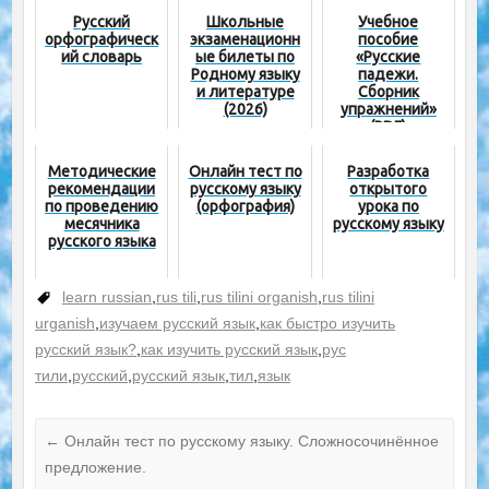
Русский
Школьные
Учебное
орфографическ
экзаменационн
пособие
ий словарь
ые билеты по
«Русские
Родному языку
падежи.
и литературе
Сборник
(2026)
упражнений»
(PDF)
Методические
Онлайн тест по
Разработка
рекомендации
русскому языку
открытого
по проведению
(орфография)
урока по
месячника
русскому языку
русского языка
learn russian
,
rus tili
,
rus tilini organish
,
rus tilini
urganish
,
изучаем русский язык
,
как быстро изучить
русский язык?
,
как изучить русский язык
,
рус
тили
,
русский
,
русский язык
,
тил
,
язык
←
Онлайн тест по русскому языку. Сложносочинённое
предложение.