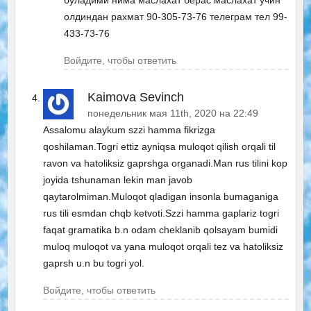
олдиндан рахмат 90-305-73-76 телеграм тел 99-
433-73-76
Войдите, чтобы ответить
Kaimova Sevinch
понедельник мая 11th, 2020 на 22:49
Assalomu alaykum szzi hamma fikrizga
qoshilaman.Togri ettiz ayniqsa muloqot qilish orqali til
ravon va hatoliksiz gaprshga organadi.Man rus tilini kop
joyida tshunaman lekin man javob
qaytarolmiman.Muloqot qladigan insonla bumaganiga
rus tili esmdan chqb ketvoti.Szzi hamma gaplariz togri
faqat gramatika b.n odam cheklanib qolsayam bumidi
muloq muloqot va yana muloqot orqali tez va hatoliksiz
gaprsh u.n bu togri yol.
Войдите, чтобы ответить