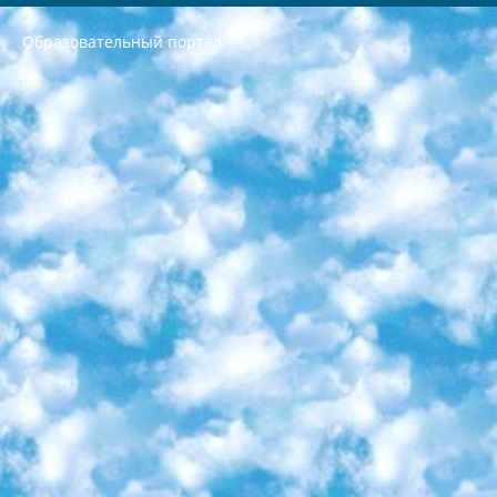
Образовательный портал
РЕСПУБЛИКА УЗБЕКИСТАН МИНИСТРЕРСТВО ДОШКОЛЬНОГО И ШКОЛЬНОГО ОБРАЗОВАНИЯ КОМАНДА в общеобразовательных учреждениях в 2023-2024 учебном году организация и проведение итоговой государственной аттестации обучающихся о Министра дошкольного и школьного образования Республики Узбекистан от 4 марта 2008 года (постановлением Минюста от 20 марта 2008 года № 1778 государственной регистрации) «Итоговое состояние учащихся общего среднего образования на основании положения об утверждении положения об аттестации общего среднего образования выпускной экзамен студентов в образовательных учреждениях в 2023-2024 учебном году В целях организации и прохождения аттестации приказываю: 1. Следующее: перечень предметов, по которым будет проводиться итоговая государственная аттестация и экзамен формы перевода согласно приложению 1; сертификаты международного образца, оценивающие уровень владения иностранными языками перечень согласно приложению 2; 2. Педагогический при специализированных образовательных учреждениях. научно-практический центр квалификации и международной оценки (Д.Давидова) 2024 г. До 25 марта: задания по предметам, по которым будет проводиться итоговая аттестация разработка и утверждение технических условий; итоговая аттестация на основании разработанного предметного задания разработка вопросов по предметам (устно и письменно), экзамен передача; общеобразовательные средние школы и специальные учебные заведения учащиеся выпускных классов школ и интернатов в агентской системе подготовка базы данных экзаменационных материалов и критериев оценки; перевод базы экзаменационных материалов на все языки обучения подать в Республиканский образовательный центр для изготовления; варианты экзаменов на основе разработанных контрольных материалов пусть будут поставлены задачи формирования. 3. Республиканский образовательный центр (Ш.Худайкулов) до 5 апреля 2024 года. до: база данных предоставленных экзаменационных материалов на все языки обучения перевод и экспертиза; для слепых, слабовидящих, глухих, слабослышащих и умственно отсталых детей учащиеся выпускных классов специализированных школ и школ-интернатов база данных экзаменационных материалов на всех преподаваемых языках подготовка критериев оценки; специализированные школы для умственно отсталых детей и технологии для учащихся выпускных классов школ-интернатов разработка соответствующих рекомендаций и критериев проведения ЕГЭ по естествознанию давать задания. 4. Педагогический при специализированных образовательных учреждениях. Научно-практический центр навыков и международной оценки (Д.Давидова), Республика образовательный центр (Худайкулов Ш.) итоговый государственный аттестационный экзамен ориентирован на творческое и логическое мышление при подготовке базы материалов учитывать введение заданий. 5. Следует отметить, что: сертификат государственного образца о знании общеобразовательного предмета и как минимум национальный уровень B1 по предметам на иностранных языках, указанным в Приложении 2. или международно признанный сертификат эквивалентного уровня студенты, изучающие определенный предмет, освобождаются от экзамена; по соответствующим предметам запланирована итоговая государственная аттестация за день до дня, путем жеребьевки Рабочей группой (в письменной форме по предметам, проводимым в форме) из числа сформированных вариантов выбрано 2 варианта; 2 выбранных варианта экзамена анонсированы на официальном сайте министерства и все выпускники по всей стране на основе этих вариантов проводит итоговую государственную аттестацию. 6. Государственное образование учащихся средних общеобразовательных учреждений. знания в соответствии с квалификационными требованиями, которые необходимо приобрести на основании стандартов итоговый (выпускной) контроль для 9 и 11 классов в целях тестирования Экзамены (далее – экзамены) состоят из предметов, перечисленных в приложении 1. будет сделано. 7. Экзамены пройдут с 26 мая по 15 июня 2024 г. (кроме науки физического воспитания). 8. Физическая для учащихся 9 классов общесредних образовательных учреждений. Экзамены по предмету «Образование, квалификация медицина» 1-6 мая 2024 года. сотрудники перевести под присмотр (с отклонениями в физическом или умственном развитии) специализированная школа для детей, школы-интернаты и со сколиозом школы-интернаты санаторного типа для больных детей исключены). 9. Он был слепым, слабовидящим и имел нарушения опорно-двигательного аппарата. экзамены в специализированных школах и интернатах для детей должны проводиться исходя из требований, предъявляемых к общеобразовательным учреждениям (физкультура кроме науки). 10. Специализированная школа для глухих и слабослышащих детей. и экзамены в интернатах и быть реализован в виде письменного теста по математике. 11. Специальность для умственно отсталых детей. Для 9 класса Родной язык и литературное письмо Государственный язык (язык обучения – узбекский). для неклассов) написано Математическое письмо Письменная/устная история Узбекистана Физическое воспитание практично Итоговый контроль Для 11 класса Написание родного языка и литературы (эссе) Математическое письмо Узбекский язык (обучение на узбекском языке) не посещающее общее среднее образование для учреждений)/Образовательное учреждение выбор письменный и устный Иностранный язык письменный/устный Письменная/устная история Узбекистана *По выбору студента:  Химия  Физика  Основы государственного права  География 10 бесплатных образовательных ресурсов - Мы составили подборку онлайн-проектов с интерактивными упражнениями, видеолекциями и статьями. Они помогут вам обрести новые и освежить старые знания бесплатно. 1. «ИНТУИТ» Старейшая образовательная площадка Рунета. Здесь вы найдёте сотни текстовых и видеокурсов на десятки различных тем — от программирования до психологии. Многие курсы подготовлены российскими университетами и крупными международными компаниями вроде Intel и Microsoft. Самостоятельное обучение бесплатное, но желающие могут оплатить услуги персональных наставников. 2. «Смартия» знакомит с актуальными профессиями и подсказывает, как им обучаться. Выбрав заинтересовавшую вас специальность — SMM-специалист, фотограф, веб-дизайнер или другую, — увидите список необходимых для неё умений. Чтобы вы могли освоить их самостоятельно, для каждого умения площадка отображает подборку ссылок на учебные материалы. Хотя «Смартия» ориентируется на русскоязычную аудиторию, часть контента всё же доступна только на английском. 3. «Лекторий Физтеха» Проект Московского физико-технического института (Физтеха). С его помощью вы можете смотреть онлайн серии лекций, записанные на видео в этом вузе. В числе доступных предметов — физика, биология, химия, информационные технологии и другие. К некоторым лекциям администрация ресурса прилагает готовые конспекты, которые можно скачивать в PDF-формате. 4. ITMOcourses Онлайн-площадка Санкт-Петербургского национального исследовательского университета информационных технологий, механики и оптики (ИТМО). Ресурс предоставляет свободный доступ к курсам, разработанным в этом вузе. Каталог материалов разбит на четыре категории: «Оптические системы и технологии», «Приборостроение и робототехника», «Информационные технологии» и «Биотехнологии». Курсы состоят из видеолекций, интерактивных демонстраций и заданий. 5. «КиберЛенинка» Электронная научная библиотека открытого доступа. Каталог площадки регулярно обрастает текстами статей из различных научных изданий. Сгруппированные по журналам и рубрикам публикации можно читать онлайн или скачивать целиком в PDF-формате. Проект нацелен на популяризацию науки за счёт открытого доступа к качественной информации. 6. «ПостНаука» На этом ресурсе публикуют подборки видеолекций, составленные экспертами из разных отраслей и объединённые общими темами. Среди них, к примеру, есть серии «Биоинформатика и геномика», «Культура средневековой Скандинавии» и Cinema Studies о теории кино. Каждая подборка лекций — логически связанная история, рассказанная экспертом от первого лица. Кроме того, на сайте появляются научно-образовательные статьи и тесты на разные темы. 7. «Newочём» Команда проекта «Newочём» отбирает самые интересные тексты из англоязычных СМИ и переводит те из них, за которые голосуют участники сообщества «ВКонтакте». По большей части это научно-популярные статьи. Редакторы придумывают лишь заголовки, в остальном содержание переводов соответствует оригиналам. Полные тексты можно читать прямо в социальной сети. 8. InternetUrok Онлайн-база материалов по основным дисциплинам школьной программы. Информация на сайте структурирована по классам, предметам и темам (урокам). Каждый урок состоит из видеолекций и конспектов. Есть также интерактивные тренажёры и тесты для закрепления пройденного материала. Даже если вы давно окончили школу, возможность повторить программу старших классов всегда может пригодиться. 9. Edutainme Ещё один ресурс об образовании. В отличие от Newtonew, как мне кажется, Edutainme больше ориентируется на представителей индустрии: педагогов, предпринимателей, разработчиков образовательных проектов. Но и любой, кто просто стремится к саморазвитию, найдёт на сайте много полезного и интересного для себя. Например, информацию о новых курсах и образовательных сервисах. 10. Newtonew Онлайн-медиа об образовании и обучении в широком смысле. Авторы Newtonew пишут об инструментах, заведениях, тактиках и стратегиях, которые помогают учить других и получать новые знания самостоятельно. На этой площадке вы найдёте новости, обзоры, аналитические мат