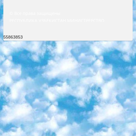
© Все права защищены
РЕСПУБЛИКА УЗБЕКИСТАН МИНИСТРЕРСТВО ДОШКОЛЬНОГО И ШКОЛЬНОГО ОБРАЗОВАНИЯ КОМАНДА в общеобразовательных учреждениях в 2023-2024 учебном году организация и проведение итоговой государственной аттестации обучающихся о Министра дошкольного и школьного образования Республики Узбекистан от 4 марта 2008 года (постановлением Минюста от 20 марта 2008 года № 1778 государственной регистрации) «Итоговое состояние учащихся общего среднего образования на основании положения об утверждении положения об аттестации общего среднего образования выпускной экзамен студентов в образовательных учреждениях в 2023-2024 учебном году В целях организации и прохождения аттестации приказываю: 1. Следующее: перечень предметов, по которым будет проводиться итоговая государственная аттестация и экзамен формы перевода согласно приложению 1; сертификаты международного образца, оценивающие уровень владения иностранными языками перечень согласно приложению 2; 2. Педагогический при специализированных образовательных учреждениях. научно-практический центр квалификации и международной оценки (Д.Давидова) 2024 г. До 25 марта: задания по предметам, по которым будет проводиться итоговая аттестация разработка и утверждение технических условий; итоговая аттестация на основании разработанного предметного задания разработка вопросов по предметам (устно и письменно), экзамен передача; общеобразовательные средние школы и специальные учебные заведения учащиеся выпускных классов школ и интернатов в агентской системе подготовка базы данных экзаменационных материалов и критериев оценки; перевод базы экзаменационных материалов на все языки обучения подать в Республиканский образовательный центр для изготовления; варианты экзаменов на основе разработанных контрольных материалов пусть будут поставлены задачи формирования. 3. Республиканский образовательный центр (Ш.Худайкулов) до 5 апреля 2024 года. до: база данных предоставленных экзаменационных материалов на все языки обучения перевод и экспертиза; для слепых, слабовидящих, глухих, слабослышащих и умственно отсталых детей учащиеся выпускных классов специализированных школ и школ-интернатов база данных экзаменационных материалов на всех преподаваемых языках подготовка критериев оценки; специализированные школы для умственно отсталых детей и технологии для учащихся выпускных классов школ-интернатов разработка соответствующих рекомендаций и критериев проведения ЕГЭ по естествознанию давать задания. 4. Педагогический при специализированных образовательных учреждениях. Научно-практический центр навыков и международной оценки (Д.Давидова), Республика образовательный центр (Худайкулов Ш.) итоговый государственный аттестационный экзамен ориентирован на творческое и логическое мышление при подготовке базы материалов учитывать введение заданий. 5. Следует отметить, что: сертификат государственного образца о знании общеобразовательного предмета и как минимум национальный уровень B1 по предметам на иностранных языках, указанным в Приложении 2. или международно признанный сертификат эквивалентного уровня студенты, изучающие определенный предмет, освобождаются от экзамена; по соответствующим предметам запланирована итоговая государственная аттестация за день до дня, путем жеребьевки Рабочей группой (в письменной форме по предметам, проводимым в форме) из числа сформированных вариантов выбрано 2 варианта; 2 выбранных варианта экзамена анонсированы на официальном сайте министерства и все выпускники по всей стране на основе этих вариантов проводит итоговую государственную аттестацию. 6. Государственное образование учащихся средних общеобразовательных учреждений. знания в соответствии с квалификационными требованиями, которые необходимо приобрести на основании стандартов итоговый (выпускной) контроль для 9 и 11 классов в целях тестирования Экзамены (далее – экзамены) состоят из предметов, перечисленных в приложении 1. будет сделано. 7. Экзамены пройдут с 26 мая по 15 июня 2024 г. (кроме науки физического воспитания). 8. Физическая для учащихся 9 классов общесредних образовательных учреждений. Экзамены по предмету «Образование, квалификация медицина» 1-6 мая 2024 года. сотрудники перевести под присмотр (с отклонениями в физическом или умственном развитии) специализированная школа для детей, школы-интернаты и со сколиозом школы-интернаты санаторного типа для больных детей исключены). 9. Он был слепым, слабовидящим и имел нарушения опорно-двигательного аппарата. экзамены в специализированных школах и интернатах для детей должны проводиться исходя из требований, предъявляемых к общеобразовательным учреждениям (физкультура кроме науки). 10. Специализированная школа для глухих и слабослышащих детей. и экзамены в интернатах и быть реализован в виде письменного теста по математике. 11. Специальность для умственно отсталых детей. Для 9 класса Родной язык и литературное письмо Государственный язык (язык обучения – узбекский). для неклассов) написано Математическое письмо Письменная/устная история Узбекистана Физическое воспитание практично Итоговый контроль Для 11 класса Написание родного языка и литературы (эссе) Математическое письмо Узбекский язык (обучение на узбекском языке) не посещающее общее среднее образование для учреждений)/Образовательное учреждение выбор письменный и устный Иностранный язык письменный/устный Письменная/устная история Узбекистана *По выбору студента:  Химия  Физика  Основы государственного права  География 10 бесплатных образовательных ресурсов - Мы составили подборку онлайн-проектов с интерактивными упражнениями, видеолекциями и статьями. Они помогут вам обрести новые и освежить старые знания бесплатно. 1. «ИНТУИТ» Старейшая образовательная площадка Рунета. Здесь вы найдёте сотни текстовых и видеокурсов на десятки различных тем — от программирования до психологии. Многие курсы подготовлены российскими университетами и крупными международными компаниями вроде Intel и Microsoft. Самостоятельное обучение бесплатное, но желающие могут оплатить услуги персональных наставников. 2. «Смартия» знакомит с актуальными профессиями и подсказывает, как им обучаться. Выбрав заинтересовавшую вас специальность — SMM-специалист, фотограф, веб-дизайнер или другую, — увидите список необходимых для неё умений. Чтобы вы могли освоить их самостоятельно, для каждого умения площадка отображает подборку ссылок на учебные материалы. Хотя «Смартия» ориентируется на русскоязычную аудиторию, часть контента всё же доступна только на английском. 3. «Лекторий Физтеха» Проект Московского физико-технического института (Физтеха). С его помощью вы можете смотреть онлайн серии лекций, записанные на видео в этом вузе. В числе доступных предметов — физика, биология, химия, информационные технологии и другие. К некоторым лекциям администрация ресурса прилагает готовые конспекты, которые можно скачивать в PDF-формате. 4. ITMOcourses Онлайн-площадка Санкт-Петербургского национального исследовательского университета информационных технологий, механики и оптики (ИТМО). Ресурс предоставляет свободный доступ к курсам, разработанным в этом вузе. Каталог материалов разбит на четыре категории: «Оптические системы и технологии», «Приборостроение и робототехника», «Информационные технологии» и «Биотехнологии». Курсы состоят из видеолекций, интерактивных демонстраций и заданий. 5. «КиберЛенинка» Электронная научная библиотека открытого доступа. Каталог площадки регулярно обрастает текстами статей из различных научных изданий. Сгруппированные по журналам и рубрикам публикации можно читать онлайн или скачивать целиком в PDF-формате. Проект нацелен на популяризацию науки за счёт открытого доступа к качественной информации. 6. «ПостНаука» На этом ресурсе публикуют подборки видеолекций, составленные экспертами из разных отраслей и объединённые общими темами. Среди них, к примеру, есть серии «Биоинформатика и геномика», «Культура средневековой Скандинавии» и Cinema Studies о теории кино. Каждая подборка лекций — логически связанная история, рассказанная экспертом от первого лица. Кроме того, на сайте появляются научно-образовательные статьи и тесты на разные темы. 7. «Newочём» Команда проекта «Newочём» отбирает самые интересные тексты из англоязычных СМИ и переводит те из них, за которые голосуют участники сообщества «ВКонтакте». По большей части это научно-популярные статьи. Редакторы придумывают лишь заголовки, в остальном содержание переводов соответствует оригиналам. Полные тексты можно читать прямо в социальной сети. 8. InternetUrok Онлайн-база материалов по основным дисциплинам школьной программы. Информация на сайте структурирована по классам, предметам и темам (урокам). Каждый урок состоит из видеолекций и конспектов. Есть также интерактивные тренажёры и тесты для закрепления пройденного материала. Даже если вы давно окончили школу, возможность повторить программу старших классов всегда может пригодиться. 9. Edutainme Ещё один ресурс об образовании. В отличие от Newtonew, как мне кажется, Edutainme больше ориентируется на представителей индустрии: педагогов, предпринимателей, разработчиков образовательных проектов. Но и любой, кто просто стремится к саморазвитию, найдёт на сайте много полезного и интересного для себя. Например, информацию о новых курсах и образовательных сервисах. 10. Newtonew Онлайн-медиа об образовании и обучении в широком смысле. Авторы Newtonew пишут об инструментах, заведениях, тактиках и стратегиях, которые помогают учить других и получать новые знания самостоятельно. На этой площадке вы найдёте новости, обзоры, аналитические мате
55863853