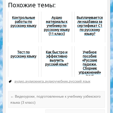
Похожие темы:
Контрольные
Аудио
Выплачивается
работы по
материалы к
ли надбавка за
русскому языку
учебнику по
сертификат C1
русскому языку
по русскому
(11 класс)
языку?
Тест по
Как быстро и
Учебное
русскому языку
эффективно
пособие
выучить
«Русские
русский язык?
падежи.
Сборник
упражнений»
(PDF)
аудио
,
аудиокнига
,
аудиоучебник
,
русский язык
←
Видеоуроки, подготовленные к учебнику узбекского
языка (3 класс)