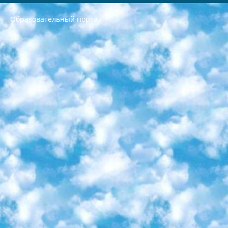
Образовательный портал
РЕСПУБЛИКА УЗБЕКИСТАН МИНИСТРЕРСТВО ДОШКОЛЬНОГО И ШКОЛЬНОГО ОБРАЗОВАНИЯ КОМАНДА в общеобразовательных учреждениях в 2023-2024 учебном году организация и проведение итоговой государственной аттестации обучающихся о Министра дошкольного и школьного образования Республики Узбекистан от 4 марта 2008 года (постановлением Минюста от 20 марта 2008 года № 1778 государственной регистрации) «Итоговое состояние учащихся общего среднего образования на основании положения об утверждении положения об аттестации общего среднего образования выпускной экзамен студентов в образовательных учреждениях в 2023-2024 учебном году В целях организации и прохождения аттестации приказываю: 1. Следующее: перечень предметов, по которым будет проводиться итоговая государственная аттестация и экзамен формы перевода согласно приложению 1; сертификаты международного образца, оценивающие уровень владения иностранными языками перечень согласно приложению 2; 2. Педагогический при специализированных образовательных учреждениях. научно-практический центр квалификации и международной оценки (Д.Давидова) 2024 г. До 25 марта: задания по предметам, по которым будет проводиться итоговая аттестация разработка и утверждение технических условий; итоговая аттестация на основании разработанного предметного задания разработка вопросов по предметам (устно и письменно), экзамен передача; общеобразовательные средние школы и специальные учебные заведения учащиеся выпускных классов школ и интернатов в агентской системе подготовка базы данных экзаменационных материалов и критериев оценки; перевод базы экзаменационных материалов на все языки обучения подать в Республиканский образовательный центр для изготовления; варианты экзаменов на основе разработанных контрольных материалов пусть будут поставлены задачи формирования. 3. Республиканский образовательный центр (Ш.Худайкулов) до 5 апреля 2024 года. до: база данных предоставленных экзаменационных материалов на все языки обучения перевод и экспертиза; для слепых, слабовидящих, глухих, слабослышащих и умственно отсталых детей учащиеся выпускных классов специализированных школ и школ-интернатов база данных экзаменационных материалов на всех преподаваемых языках подготовка критериев оценки; специализированные школы для умственно отсталых детей и технологии для учащихся выпускных классов школ-интернатов разработка соответствующих рекомендаций и критериев проведения ЕГЭ по естествознанию давать задания. 4. Педагогический при специализированных образовательных учреждениях. Научно-практический центр навыков и международной оценки (Д.Давидова), Республика образовательный центр (Худайкулов Ш.) итоговый государственный аттестационный экзамен ориентирован на творческое и логическое мышление при подготовке базы материалов учитывать введение заданий. 5. Следует отметить, что: сертификат государственного образца о знании общеобразовательного предмета и как минимум национальный уровень B1 по предметам на иностранных языках, указанным в Приложении 2. или международно признанный сертификат эквивалентного уровня студенты, изучающие определенный предмет, освобождаются от экзамена; по соответствующим предметам запланирована итоговая государственная аттестация за день до дня, путем жеребьевки Рабочей группой (в письменной форме по предметам, проводимым в форме) из числа сформированных вариантов выбрано 2 варианта; 2 выбранных варианта экзамена анонсированы на официальном сайте министерства и все выпускники по всей стране на основе этих вариантов проводит итоговую государственную аттестацию. 6. Государственное образование учащихся средних общеобразовательных учреждений. знания в соответствии с квалификационными требованиями, которые необходимо приобрести на основании стандартов итоговый (выпускной) контроль для 9 и 11 классов в целях тестирования Экзамены (далее – экзамены) состоят из предметов, перечисленных в приложении 1. будет сделано. 7. Экзамены пройдут с 26 мая по 15 июня 2024 г. (кроме науки физического воспитания). 8. Физическая для учащихся 9 классов общесредних образовательных учреждений. Экзамены по предмету «Образование, квалификация медицина» 1-6 мая 2024 года. сотрудники перевести под присмотр (с отклонениями в физическом или умственном развитии) специализированная школа для детей, школы-интернаты и со сколиозом школы-интернаты санаторного типа для больных детей исключены). 9. Он был слепым, слабовидящим и имел нарушения опорно-двигательного аппарата. экзамены в специализированных школах и интернатах для детей должны проводиться исходя из требований, предъявляемых к общеобразовательным учреждениям (физкультура кроме науки). 10. Специализированная школа для глухих и слабослышащих детей. и экзамены в интернатах и быть реализован в виде письменного теста по математике. 11. Специальность для умственно отсталых детей. Для 9 класса Родной язык и литературное письмо Государственный язык (язык обучения – узбекский). для неклассов) написано Математическое письмо Письменная/устная история Узбекистана Физическое воспитание практично Итоговый контроль Для 11 класса Написание родного языка и литературы (эссе) Математическое письмо Узбекский язык (обучение на узбекском языке) не посещающее общее среднее образование для учреждений)/Образовательное учреждение выбор письменный и устный Иностранный язык письменный/устный Письменная/устная история Узбекистана *По выбору студента:  Химия  Физика  Основы государственного права  География 10 бесплатных образовательных ресурсов - Мы составили подборку онлайн-проектов с интерактивными упражнениями, видеолекциями и статьями. Они помогут вам обрести новые и освежить старые знания бесплатно. 1. «ИНТУИТ» Старейшая образовательная площадка Рунета. Здесь вы найдёте сотни текстовых и видеокурсов на десятки различных тем — от программирования до психологии. Многие курсы подготовлены российскими университетами и крупными международными компаниями вроде Intel и Microsoft. Самостоятельное обучение бесплатное, но желающие могут оплатить услуги персональных наставников. 2. «Смартия» знакомит с актуальными профессиями и подсказывает, как им обучаться. Выбрав заинтересовавшую вас специальность — SMM-специалист, фотограф, веб-дизайнер или другую, — увидите список необходимых для неё умений. Чтобы вы могли освоить их самостоятельно, для каждого умения площадка отображает подборку ссылок на учебные материалы. Хотя «Смартия» ориентируется на русскоязычную аудиторию, часть контента всё же доступна только на английском. 3. «Лекторий Физтеха» Проект Московского физико-технического института (Физтеха). С его помощью вы можете смотреть онлайн серии лекций, записанные на видео в этом вузе. В числе доступных предметов — физика, биология, химия, информационные технологии и другие. К некоторым лекциям администрация ресурса прилагает готовые конспекты, которые можно скачивать в PDF-формате. 4. ITMOcourses Онлайн-площадка Санкт-Петербургского национального исследовательского университета информационных технологий, механики и оптики (ИТМО). Ресурс предоставляет свободный доступ к курсам, разработанным в этом вузе. Каталог материалов разбит на четыре категории: «Оптические системы и технологии», «Приборостроение и робототехника», «Информационные технологии» и «Биотехнологии». Курсы состоят из видеолекций, интерактивных демонстраций и заданий. 5. «КиберЛенинка» Электронная научная библиотека открытого доступа. Каталог площадки регулярно обрастает текстами статей из различных научных изданий. Сгруппированные по журналам и рубрикам публикации можно читать онлайн или скачивать целиком в PDF-формате. Проект нацелен на популяризацию науки за счёт открытого доступа к качественной информации. 6. «ПостНаука» На этом ресурсе публикуют подборки видеолекций, составленные экспертами из разных отраслей и объединённые общими темами. Среди них, к примеру, есть серии «Биоинформатика и геномика», «Культура средневековой Скандинавии» и Cinema Studies о теории кино. Каждая подборка лекций — логически связанная история, рассказанная экспертом от первого лица. Кроме того, на сайте появляются научно-образовательные статьи и тесты на разные темы. 7. «Newочём» Команда проекта «Newочём» отбирает самые интересные тексты из англоязычных СМИ и переводит те из них, за которые голосуют участники сообщества «ВКонтакте». По большей части это научно-популярные статьи. Редакторы придумывают лишь заголовки, в остальном содержание переводов соответствует оригиналам. Полные тексты можно читать прямо в социальной сети. 8. InternetUrok Онлайн-база материалов по основным дисциплинам школьной программы. Информация на сайте структурирована по классам, предметам и темам (урокам). Каждый урок состоит из видеолекций и конспектов. Есть также интерактивные тренажёры и тесты для закрепления пройденного материала. Даже если вы давно окончили школу, возможность повторить программу старших классов всегда может пригодиться. 9. Edutainme Ещё один ресурс об образовании. В отличие от Newtonew, как мне кажется, Edutainme больше ориентируется на представителей индустрии: педагогов, предпринимателей, разработчиков образовательных проектов. Но и любой, кто просто стремится к саморазвитию, найдёт на сайте много полезного и интересного для себя. Например, информацию о новых курсах и образовательных сервисах. 10. Newtonew Онлайн-медиа об образовании и обучении в широком смысле. Авторы Newtonew пишут об инструментах, заведениях, тактиках и стратегиях, которые помогают учить других и получать новые знания самостоятельно. На этой площадке вы найдёте новости, обзоры, аналитические мат