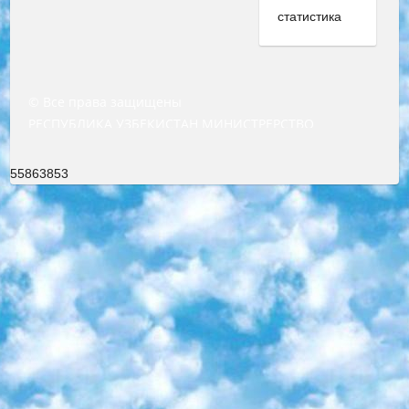
© Все права защищены
РЕСПУБЛИКА УЗБЕКИСТАН МИНИСТРЕРСТВО ДОШКОЛЬНОГО И ШКОЛЬНОГО ОБРАЗОВАНИЯ КОМАНДА в общеобразовательных учреждениях в 2023-2024 учебном году организация и проведение итоговой государственной аттестации обучающихся о Министра дошкольного и школьного образования Республики Узбекистан от 4 марта 2008 года (постановлением Минюста от 20 марта 2008 года № 1778 государственной регистрации) «Итоговое состояние учащихся общего среднего образования на основании положения об утверждении положения об аттестации общего среднего образования выпускной экзамен студентов в образовательных учреждениях в 2023-2024 учебном году В целях организации и прохождения аттестации приказываю: 1. Следующее: перечень предметов, по которым будет проводиться итоговая государственная аттестация и экзамен формы перевода согласно приложению 1; сертификаты международного образца, оценивающие уровень владения иностранными языками перечень согласно приложению 2; 2. Педагогический при специализированных образовательных учреждениях. научно-практический центр квалификации и международной оценки (Д.Давидова) 2024 г. До 25 марта: задания по предметам, по которым будет проводиться итоговая аттестация разработка и утверждение технических условий; итоговая аттестация на основании разработанного предметного задания разработка вопросов по предметам (устно и письменно), экзамен передача; общеобразовательные средние школы и специальные учебные заведения учащиеся выпускных классов школ и интернатов в агентской системе подготовка базы данных экзаменационных материалов и критериев оценки; перевод базы экзаменационных материалов на все языки обучения подать в Республиканский образовательный центр для изготовления; варианты экзаменов на основе разработанных контрольных материалов пусть будут поставлены задачи формирования. 3. Республиканский образовательный центр (Ш.Худайкулов) до 5 апреля 2024 года. до: база данных предоставленных экзаменационных материалов на все языки обучения перевод и экспертиза; для слепых, слабовидящих, глухих, слабослышащих и умственно отсталых детей учащиеся выпускных классов специализированных школ и школ-интернатов база данных экзаменационных материалов на всех преподаваемых языках подготовка критериев оценки; специализированные школы для умственно отсталых детей и технологии для учащихся выпускных классов школ-интернатов разработка соответствующих рекомендаций и критериев проведения ЕГЭ по естествознанию давать задания. 4. Педагогический при специализированных образовательных учреждениях. Научно-практический центр навыков и международной оценки (Д.Давидова), Республика образовательный центр (Худайкулов Ш.) итоговый государственный аттестационный экзамен ориентирован на творческое и логическое мышление при подготовке базы материалов учитывать введение заданий. 5. Следует отметить, что: сертификат государственного образца о знании общеобразовательного предмета и как минимум национальный уровень B1 по предметам на иностранных языках, указанным в Приложении 2. или международно признанный сертификат эквивалентного уровня студенты, изучающие определенный предмет, освобождаются от экзамена; по соответствующим предметам запланирована итоговая государственная аттестация за день до дня, путем жеребьевки Рабочей группой (в письменной форме по предметам, проводимым в форме) из числа сформированных вариантов выбрано 2 варианта; 2 выбранных варианта экзамена анонсированы на официальном сайте министерства и все выпускники по всей стране на основе этих вариантов проводит итоговую государственную аттестацию. 6. Государственное образование учащихся средних общеобразовательных учреждений. знания в соответствии с квалификационными требованиями, которые необходимо приобрести на основании стандартов итоговый (выпускной) контроль для 9 и 11 классов в целях тестирования Экзамены (далее – экзамены) состоят из предметов, перечисленных в приложении 1. будет сделано. 7. Экзамены пройдут с 26 мая по 15 июня 2024 г. (кроме науки физического воспитания). 8. Физическая для учащихся 9 классов общесредних образовательных учреждений. Экзамены по предмету «Образование, квалификация медицина» 1-6 мая 2024 года. сотрудники перевести под присмотр (с отклонениями в физическом или умственном развитии) специализированная школа для детей, школы-интернаты и со сколиозом школы-интернаты санаторного типа для больных детей исключены). 9. Он был слепым, слабовидящим и имел нарушения опорно-двигательного аппарата. экзамены в специализированных школах и интернатах для детей должны проводиться исходя из требований, предъявляемых к общеобразовательным учреждениям (физкультура кроме науки). 10. Специализированная школа для глухих и слабослышащих детей. и экзамены в интернатах и быть реализован в виде письменного теста по математике. 11. Специальность для умственно отсталых детей. Для 9 класса Родной язык и литературное письмо Государственный язык (язык обучения – узбекский). для неклассов) написано Математическое письмо Письменная/устная история Узбекистана Физическое воспитание практично Итоговый контроль Для 11 класса Написание родного языка и литературы (эссе) Математическое письмо Узбекский язык (обучение на узбекском языке) не посещающее общее среднее образование для учреждений)/Образовательное учреждение выбор письменный и устный Иностранный язык письменный/устный Письменная/устная история Узбекистана *По выбору студента:  Химия  Физика  Основы государственного права  География 10 бесплатных образовательных ресурсов - Мы составили подборку онлайн-проектов с интерактивными упражнениями, видеолекциями и статьями. Они помогут вам обрести новые и освежить старые знания бесплатно. 1. «ИНТУИТ» Старейшая образовательная площадка Рунета. Здесь вы найдёте сотни текстовых и видеокурсов на десятки различных тем — от программирования до психологии. Многие курсы подготовлены российскими университетами и крупными международными компаниями вроде Intel и Microsoft. Самостоятельное обучение бесплатное, но желающие могут оплатить услуги персональных наставников. 2. «Смартия» знакомит с актуальными профессиями и подсказывает, как им обучаться. Выбрав заинтересовавшую вас специальность — SMM-специалист, фотограф, веб-дизайнер или другую, — увидите список необходимых для неё умений. Чтобы вы могли освоить их самостоятельно, для каждого умения площадка отображает подборку ссылок на учебные материалы. Хотя «Смартия» ориентируется на русскоязычную аудиторию, часть контента всё же доступна только на английском. 3. «Лекторий Физтеха» Проект Московского физико-технического института (Физтеха). С его помощью вы можете смотреть онлайн серии лекций, записанные на видео в этом вузе. В числе доступных предметов — физика, биология, химия, информационные технологии и другие. К некоторым лекциям администрация ресурса прилагает готовые конспекты, которые можно скачивать в PDF-формате. 4. ITMOcourses Онлайн-площадка Санкт-Петербургского национального исследовательского университета информационных технологий, механики и оптики (ИТМО). Ресурс предоставляет свободный доступ к курсам, разработанным в этом вузе. Каталог материалов разбит на четыре категории: «Оптические системы и технологии», «Приборостроение и робототехника», «Информационные технологии» и «Биотехнологии». Курсы состоят из видеолекций, интерактивных демонстраций и заданий. 5. «КиберЛенинка» Электронная научная библиотека открытого доступа. Каталог площадки регулярно обрастает текстами статей из различных научных изданий. Сгруппированные по журналам и рубрикам публикации можно читать онлайн или скачивать целиком в PDF-формате. Проект нацелен на популяризацию науки за счёт открытого доступа к качественной информации. 6. «ПостНаука» На этом ресурсе публикуют подборки видеолекций, составленные экспертами из разных отраслей и объединённые общими темами. Среди них, к примеру, есть серии «Биоинформатика и геномика», «Культура средневековой Скандинавии» и Cinema Studies о теории кино. Каждая подборка лекций — логически связанная история, рассказанная экспертом от первого лица. Кроме того, на сайте появляются научно-образовательные статьи и тесты на разные темы. 7. «Newочём» Команда проекта «Newочём» отбирает самые интересные тексты из англоязычных СМИ и переводит те из них, за которые голосуют участники сообщества «ВКонтакте». По большей части это научно-популярные статьи. Редакторы придумывают лишь заголовки, в остальном содержание переводов соответствует оригиналам. Полные тексты можно читать прямо в социальной сети. 8. InternetUrok Онлайн-база материалов по основным дисциплинам школьной программы. Информация на сайте структурирована по классам, предметам и темам (урокам). Каждый урок состоит из видеолекций и конспектов. Есть также интерактивные тренажёры и тесты для закрепления пройденного материала. Даже если вы давно окончили школу, возможность повторить программу старших классов всегда может пригодиться. 9. Edutainme Ещё один ресурс об образовании. В отличие от Newtonew, как мне кажется, Edutainme больше ориентируется на представителей индустрии: педагогов, предпринимателей, разработчиков образовательных проектов. Но и любой, кто просто стремится к саморазвитию, найдёт на сайте много полезного и интересного для себя. Например, информацию о новых курсах и образовательных сервисах. 10. Newtonew Онлайн-медиа об образовании и обучении в широком смысле. Авторы Newtonew пишут об инструментах, заведениях, тактиках и стратегиях, которые помогают учить других и получать новые знания самостоятельно. На этой площадке вы найдёте новости, обзоры, аналитические мате
55863853