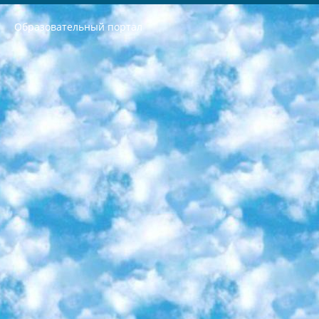
Образовательный портал
РЕСПУБЛИКА УЗБЕКИСТАН МИНИСТРЕРСТВО ДОШКОЛЬНОГО И ШКОЛЬНОГО ОБРАЗОВАНИЯ КОМАНДА в общеобразовательных учреждениях в 2023-2024 учебном году организация и проведение итоговой государственной аттестации обучающихся о Министра дошкольного и школьного образования Республики Узбекистан от 4 марта 2008 года (постановлением Минюста от 20 марта 2008 года № 1778 государственной регистрации) «Итоговое состояние учащихся общего среднего образования на основании положения об утверждении положения об аттестации общего среднего образования выпускной экзамен студентов в образовательных учреждениях в 2023-2024 учебном году В целях организации и прохождения аттестации приказываю: 1. Следующее: перечень предметов, по которым будет проводиться итоговая государственная аттестация и экзамен формы перевода согласно приложению 1; сертификаты международного образца, оценивающие уровень владения иностранными языками перечень согласно приложению 2; 2. Педагогический при специализированных образовательных учреждениях. научно-практический центр квалификации и международной оценки (Д.Давидова) 2024 г. До 25 марта: задания по предметам, по которым будет проводиться итоговая аттестация разработка и утверждение технических условий; итоговая аттестация на основании разработанного предметного задания разработка вопросов по предметам (устно и письменно), экзамен передача; общеобразовательные средние школы и специальные учебные заведения учащиеся выпускных классов школ и интернатов в агентской системе подготовка базы данных экзаменационных материалов и критериев оценки; перевод базы экзаменационных материалов на все языки обучения подать в Республиканский образовательный центр для изготовления; варианты экзаменов на основе разработанных контрольных материалов пусть будут поставлены задачи формирования. 3. Республиканский образовательный центр (Ш.Худайкулов) до 5 апреля 2024 года. до: база данных предоставленных экзаменационных материалов на все языки обучения перевод и экспертиза; для слепых, слабовидящих, глухих, слабослышащих и умственно отсталых детей учащиеся выпускных классов специализированных школ и школ-интернатов база данных экзаменационных материалов на всех преподаваемых языках подготовка критериев оценки; специализированные школы для умственно отсталых детей и технологии для учащихся выпускных классов школ-интернатов разработка соответствующих рекомендаций и критериев проведения ЕГЭ по естествознанию давать задания. 4. Педагогический при специализированных образовательных учреждениях. Научно-практический центр навыков и международной оценки (Д.Давидова), Республика образовательный центр (Худайкулов Ш.) итоговый государственный аттестационный экзамен ориентирован на творческое и логическое мышление при подготовке базы материалов учитывать введение заданий. 5. Следует отметить, что: сертификат государственного образца о знании общеобразовательного предмета и как минимум национальный уровень B1 по предметам на иностранных языках, указанным в Приложении 2. или международно признанный сертификат эквивалентного уровня студенты, изучающие определенный предмет, освобождаются от экзамена; по соответствующим предметам запланирована итоговая государственная аттестация за день до дня, путем жеребьевки Рабочей группой (в письменной форме по предметам, проводимым в форме) из числа сформированных вариантов выбрано 2 варианта; 2 выбранных варианта экзамена анонсированы на официальном сайте министерства и все выпускники по всей стране на основе этих вариантов проводит итоговую государственную аттестацию. 6. Государственное образование учащихся средних общеобразовательных учреждений. знания в соответствии с квалификационными требованиями, которые необходимо приобрести на основании стандартов итоговый (выпускной) контроль для 9 и 11 классов в целях тестирования Экзамены (далее – экзамены) состоят из предметов, перечисленных в приложении 1. будет сделано. 7. Экзамены пройдут с 26 мая по 15 июня 2024 г. (кроме науки физического воспитания). 8. Физическая для учащихся 9 классов общесредних образовательных учреждений. Экзамены по предмету «Образование, квалификация медицина» 1-6 мая 2024 года. сотрудники перевести под присмотр (с отклонениями в физическом или умственном развитии) специализированная школа для детей, школы-интернаты и со сколиозом школы-интернаты санаторного типа для больных детей исключены). 9. Он был слепым, слабовидящим и имел нарушения опорно-двигательного аппарата. экзамены в специализированных школах и интернатах для детей должны проводиться исходя из требований, предъявляемых к общеобразовательным учреждениям (физкультура кроме науки). 10. Специализированная школа для глухих и слабослышащих детей. и экзамены в интернатах и быть реализован в виде письменного теста по математике. 11. Специальность для умственно отсталых детей. Для 9 класса Родной язык и литературное письмо Государственный язык (язык обучения – узбекский). для неклассов) написано Математическое письмо Письменная/устная история Узбекистана Физическое воспитание практично Итоговый контроль Для 11 класса Написание родного языка и литературы (эссе) Математическое письмо Узбекский язык (обучение на узбекском языке) не посещающее общее среднее образование для учреждений)/Образовательное учреждение выбор письменный и устный Иностранный язык письменный/устный Письменная/устная история Узбекистана *По выбору студента:  Химия  Физика  Основы государственного права  География 10 бесплатных образовательных ресурсов - Мы составили подборку онлайн-проектов с интерактивными упражнениями, видеолекциями и статьями. Они помогут вам обрести новые и освежить старые знания бесплатно. 1. «ИНТУИТ» Старейшая образовательная площадка Рунета. Здесь вы найдёте сотни текстовых и видеокурсов на десятки различных тем — от программирования до психологии. Многие курсы подготовлены российскими университетами и крупными международными компаниями вроде Intel и Microsoft. Самостоятельное обучение бесплатное, но желающие могут оплатить услуги персональных наставников. 2. «Смартия» знакомит с актуальными профессиями и подсказывает, как им обучаться. Выбрав заинтересовавшую вас специальность — SMM-специалист, фотограф, веб-дизайнер или другую, — увидите список необходимых для неё умений. Чтобы вы могли освоить их самостоятельно, для каждого умения площадка отображает подборку ссылок на учебные материалы. Хотя «Смартия» ориентируется на русскоязычную аудиторию, часть контента всё же доступна только на английском. 3. «Лекторий Физтеха» Проект Московского физико-технического института (Физтеха). С его помощью вы можете смотреть онлайн серии лекций, записанные на видео в этом вузе. В числе доступных предметов — физика, биология, химия, информационные технологии и другие. К некоторым лекциям администрация ресурса прилагает готовые конспекты, которые можно скачивать в PDF-формате. 4. ITMOcourses Онлайн-площадка Санкт-Петербургского национального исследовательского университета информационных технологий, механики и оптики (ИТМО). Ресурс предоставляет свободный доступ к курсам, разработанным в этом вузе. Каталог материалов разбит на четыре категории: «Оптические системы и технологии», «Приборостроение и робототехника», «Информационные технологии» и «Биотехнологии». Курсы состоят из видеолекций, интерактивных демонстраций и заданий. 5. «КиберЛенинка» Электронная научная библиотека открытого доступа. Каталог площадки регулярно обрастает текстами статей из различных научных изданий. Сгруппированные по журналам и рубрикам публикации можно читать онлайн или скачивать целиком в PDF-формате. Проект нацелен на популяризацию науки за счёт открытого доступа к качественной информации. 6. «ПостНаука» На этом ресурсе публикуют подборки видеолекций, составленные экспертами из разных отраслей и объединённые общими темами. Среди них, к примеру, есть серии «Биоинформатика и геномика», «Культура средневековой Скандинавии» и Cinema Studies о теории кино. Каждая подборка лекций — логически связанная история, рассказанная экспертом от первого лица. Кроме того, на сайте появляются научно-образовательные статьи и тесты на разные темы. 7. «Newочём» Команда проекта «Newочём» отбирает самые интересные тексты из англоязычных СМИ и переводит те из них, за которые голосуют участники сообщества «ВКонтакте». По большей части это научно-популярные статьи. Редакторы придумывают лишь заголовки, в остальном содержание переводов соответствует оригиналам. Полные тексты можно читать прямо в социальной сети. 8. InternetUrok Онлайн-база материалов по основным дисциплинам школьной программы. Информация на сайте структурирована по классам, предметам и темам (урокам). Каждый урок состоит из видеолекций и конспектов. Есть также интерактивные тренажёры и тесты для закрепления пройденного материала. Даже если вы давно окончили школу, возможность повторить программу старших классов всегда может пригодиться. 9. Edutainme Ещё один ресурс об образовании. В отличие от Newtonew, как мне кажется, Edutainme больше ориентируется на представителей индустрии: педагогов, предпринимателей, разработчиков образовательных проектов. Но и любой, кто просто стремится к саморазвитию, найдёт на сайте много полезного и интересного для себя. Например, информацию о новых курсах и образовательных сервисах. 10. Newtonew Онлайн-медиа об образовании и обучении в широком смысле. Авторы Newtonew пишут об инструментах, заведениях, тактиках и стратегиях, которые помогают учить других и получать новые знания самостоятельно. На этой площадке вы найдёте новости, обзоры, аналитические мат