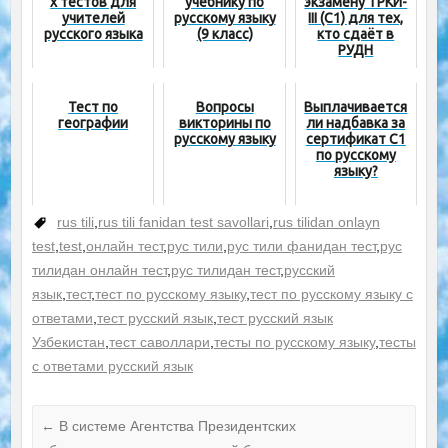
х тестов для
учебнику по
экзамену ТРКИ-
учителей
русскому языку
III (C1) для тех,
русского языка
(9 класс)
кто сдаёт в
РУДН
Тест по
Вопросы
Выплачивается
географии
викторины по
ли надбавка за
русскому языку
сертификат C1
по русскому
языку?
rus tili
,
rus tili fanidan test savollari
,
rus tilidan onlayn
test
,
test
,
онлайн тест
,
рус тили
,
рус тили фанидан тест
,
рус
тилидан онлайн тест
,
рус тилидан тест
,
русский
язык
,
тест
,
тест по русскому языку
,
тест по русскому языку с
ответами
,
тест русский язык
,
тест русский язык
Узбекистан
,
тест саволлари
,
тесты по русскому языку
,
тесты
с ответами русский язык
←
В системе Агентства Президентских