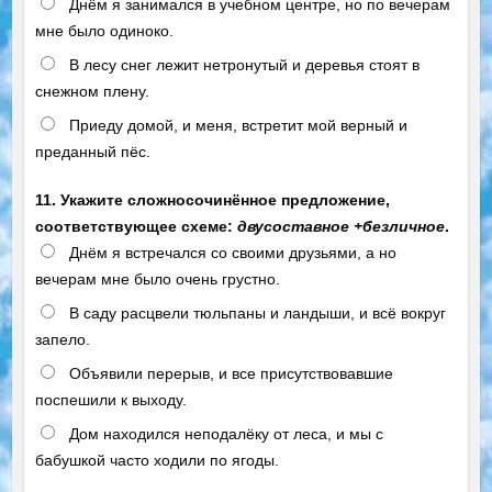
Днём я занимался в учебном центре, но по вечерам
мне было одиноко.
В лесу снег лежит нетронутый и деревья стоят в
снежном плену.
Приеду домой, и меня, встретит мой верный и
преданный пёс.
11. Укажите сложносочинённое предложение,
соответствующее схеме:
двусоставное +безличное
.
Днём я встречался со своими друзьями, а но
вечерам мне было очень грустно.
В саду расцвели тюльпаны и ландыши, и всё вокруг
запело.
Объявили перерыв, и все присутствовавшие
поспешили к выходу.
Дом находился неподалёку от леса, и мы с
бабушкой часто ходили по ягоды.