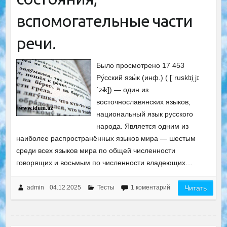
вспомогательные части
речи.
Было просмотрено 17 453
Ру́сский язы́к (инф.) ( [ˈruskʲɪi̯ jɪ
ˈzɨk]) — один из
восточнославянских языков,
национальный язык русского
народа. Является одним из
наиболее распространённых языков мира — шестым
среди всех языков мира по общей численности
говорящих и восьмым по численности владеющих…
admin
04.12.2025
Тесты
1 коментарий
Читать