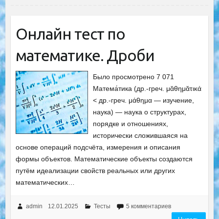
Онлайн тест по
математике. Дроби
Было просмотрено 7 071
Матема́тика (др.-греч. μᾰθημᾰτικά
< др.-греч. μάθημα — изучение,
наука) — наука о структурах,
порядке и отношениях,
исторически сложившаяся на
основе операций подсчёта, измерения и описания
формы объектов. Математические объекты создаются
путём идеализации свойств реальных или других
математических…
admin
12.01.2025
Тесты
5 комментариев