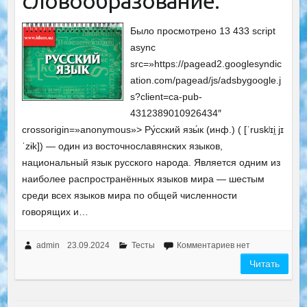
словообразование.
Было просмотрено 13 433 script
async
src=»https://pagead2.googlesyndic
ation.com/pagead/js/adsbygoogle.j
s?client=ca-pub-
4312389010926434″
crossorigin=»anonymous»> Ру́сский язы́к (инф.) ( [ˈruskʲɪi̯ jɪ
ˈzɨk]) — один из восточнославянских языков,
национальный язык русского народа. Является одним из
наиболее распространённых языков мира — шестым
среди всех языков мира по общей численности
говорящих и…
admin
23.09.2024
Тесты
Комментариев нет
Читать