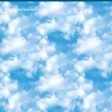
Образовательный портал
РЕСПУБЛИКА УЗБЕКИСТАН МИНИСТРЕРСТВО ДОШКОЛЬНОГО И ШКОЛЬНОГО ОБРАЗОВАНИЯ КОМАНДА в общеобразовательных учреждениях в 2023-2024 учебном году организация и проведение итоговой государственной аттестации обучающихся о Министра дошкольного и школьного образования Республики Узбекистан от 4 марта 2008 года (постановлением Минюста от 20 марта 2008 года № 1778 государственной регистрации) «Итоговое состояние учащихся общего среднего образования на основании положения об утверждении положения об аттестации общего среднего образования выпускной экзамен студентов в образовательных учреждениях в 2023-2024 учебном году В целях организации и прохождения аттестации приказываю: 1. Следующее: перечень предметов, по которым будет проводиться итоговая государственная аттестация и экзамен формы перевода согласно приложению 1; сертификаты международного образца, оценивающие уровень владения иностранными языками перечень согласно приложению 2; 2. Педагогический при специализированных образовательных учреждениях. научно-практический центр квалификации и международной оценки (Д.Давидова) 2024 г. До 25 марта: задания по предметам, по которым будет проводиться итоговая аттестация разработка и утверждение технических условий; итоговая аттестация на основании разработанного предметного задания разработка вопросов по предметам (устно и письменно), экзамен передача; общеобразовательные средние школы и специальные учебные заведения учащиеся выпускных классов школ и интернатов в агентской системе подготовка базы данных экзаменационных материалов и критериев оценки; перевод базы экзаменационных материалов на все языки обучения подать в Республиканский образовательный центр для изготовления; варианты экзаменов на основе разработанных контрольных материалов пусть будут поставлены задачи формирования. 3. Республиканский образовательный центр (Ш.Худайкулов) до 5 апреля 2024 года. до: база данных предоставленных экзаменационных материалов на все языки обучения перевод и экспертиза; для слепых, слабовидящих, глухих, слабослышащих и умственно отсталых детей учащиеся выпускных классов специализированных школ и школ-интернатов база данных экзаменационных материалов на всех преподаваемых языках подготовка критериев оценки; специализированные школы для умственно отсталых детей и технологии для учащихся выпускных классов школ-интернатов разработка соответствующих рекомендаций и критериев проведения ЕГЭ по естествознанию давать задания. 4. Педагогический при специализированных образовательных учреждениях. Научно-практический центр навыков и международной оценки (Д.Давидова), Республика образовательный центр (Худайкулов Ш.) итоговый государственный аттестационный экзамен ориентирован на творческое и логическое мышление при подготовке базы материалов учитывать введение заданий. 5. Следует отметить, что: сертификат государственного образца о знании общеобразовательного предмета и как минимум национальный уровень B1 по предметам на иностранных языках, указанным в Приложении 2. или международно признанный сертификат эквивалентного уровня студенты, изучающие определенный предмет, освобождаются от экзамена; по соответствующим предметам запланирована итоговая государственная аттестация за день до дня, путем жеребьевки Рабочей группой (в письменной форме по предметам, проводимым в форме) из числа сформированных вариантов выбрано 2 варианта; 2 выбранных варианта экзамена анонсированы на официальном сайте министерства и все выпускники по всей стране на основе этих вариантов проводит итоговую государственную аттестацию. 6. Государственное образование учащихся средних общеобразовательных учреждений. знания в соответствии с квалификационными требованиями, которые необходимо приобрести на основании стандартов итоговый (выпускной) контроль для 9 и 11 классов в целях тестирования Экзамены (далее – экзамены) состоят из предметов, перечисленных в приложении 1. будет сделано. 7. Экзамены пройдут с 26 мая по 15 июня 2024 г. (кроме науки физического воспитания). 8. Физическая для учащихся 9 классов общесредних образовательных учреждений. Экзамены по предмету «Образование, квалификация медицина» 1-6 мая 2024 года. сотрудники перевести под присмотр (с отклонениями в физическом или умственном развитии) специализированная школа для детей, школы-интернаты и со сколиозом школы-интернаты санаторного типа для больных детей исключены). 9. Он был слепым, слабовидящим и имел нарушения опорно-двигательного аппарата. экзамены в специализированных школах и интернатах для детей должны проводиться исходя из требований, предъявляемых к общеобразовательным учреждениям (физкультура кроме науки). 10. Специализированная школа для глухих и слабослышащих детей. и экзамены в интернатах и быть реализован в виде письменного теста по математике. 11. Специальность для умственно отсталых детей. Для 9 класса Родной язык и литературное письмо Государственный язык (язык обучения – узбекский). для неклассов) написано Математическое письмо Письменная/устная история Узбекистана Физическое воспитание практично Итоговый контроль Для 11 класса Написание родного языка и литературы (эссе) Математическое письмо Узбекский язык (обучение на узбекском языке) не посещающее общее среднее образование для учреждений)/Образовательное учреждение выбор письменный и устный Иностранный язык письменный/устный Письменная/устная история Узбекистана *По выбору студента:  Химия  Физика  Основы государственного права  География 10 бесплатных образовательных ресурсов - Мы составили подборку онлайн-проектов с интерактивными упражнениями, видеолекциями и статьями. Они помогут вам обрести новые и освежить старые знания бесплатно. 1. «ИНТУИТ» Старейшая образовательная площадка Рунета. Здесь вы найдёте сотни текстовых и видеокурсов на десятки различных тем — от программирования до психологии. Многие курсы подготовлены российскими университетами и крупными международными компаниями вроде Intel и Microsoft. Самостоятельное обучение бесплатное, но желающие могут оплатить услуги персональных наставников. 2. «Смартия» знакомит с актуальными профессиями и подсказывает, как им обучаться. Выбрав заинтересовавшую вас специальность — SMM-специалист, фотограф, веб-дизайнер или другую, — увидите список необходимых для неё умений. Чтобы вы могли освоить их самостоятельно, для каждого умения площадка отображает подборку ссылок на учебные материалы. Хотя «Смартия» ориентируется на русскоязычную аудиторию, часть контента всё же доступна только на английском. 3. «Лекторий Физтеха» Проект Московского физико-технического института (Физтеха). С его помощью вы можете смотреть онлайн серии лекций, записанные на видео в этом вузе. В числе доступных предметов — физика, биология, химия, информационные технологии и другие. К некоторым лекциям администрация ресурса прилагает готовые конспекты, которые можно скачивать в PDF-формате. 4. ITMOcourses Онлайн-площадка Санкт-Петербургского национального исследовательского университета информационных технологий, механики и оптики (ИТМО). Ресурс предоставляет свободный доступ к курсам, разработанным в этом вузе. Каталог материалов разбит на четыре категории: «Оптические системы и технологии», «Приборостроение и робототехника», «Информационные технологии» и «Биотехнологии». Курсы состоят из видеолекций, интерактивных демонстраций и заданий. 5. «КиберЛенинка» Электронная научная библиотека открытого доступа. Каталог площадки регулярно обрастает текстами статей из различных научных изданий. Сгруппированные по журналам и рубрикам публикации можно читать онлайн или скачивать целиком в PDF-формате. Проект нацелен на популяризацию науки за счёт открытого доступа к качественной информации. 6. «ПостНаука» На этом ресурсе публикуют подборки видеолекций, составленные экспертами из разных отраслей и объединённые общими темами. Среди них, к примеру, есть серии «Биоинформатика и геномика», «Культура средневековой Скандинавии» и Cinema Studies о теории кино. Каждая подборка лекций — логически связанная история, рассказанная экспертом от первого лица. Кроме того, на сайте появляются научно-образовательные статьи и тесты на разные темы. 7. «Newочём» Команда проекта «Newочём» отбирает самые интересные тексты из англоязычных СМИ и переводит те из них, за которые голосуют участники сообщества «ВКонтакте». По большей части это научно-популярные статьи. Редакторы придумывают лишь заголовки, в остальном содержание переводов соответствует оригиналам. Полные тексты можно читать прямо в социальной сети. 8. InternetUrok Онлайн-база материалов по основным дисциплинам школьной программы. Информация на сайте структурирована по классам, предметам и темам (урокам). Каждый урок состоит из видеолекций и конспектов. Есть также интерактивные тренажёры и тесты для закрепления пройденного материала. Даже если вы давно окончили школу, возможность повторить программу старших классов всегда может пригодиться. 9. Edutainme Ещё один ресурс об образовании. В отличие от Newtonew, как мне кажется, Edutainme больше ориентируется на представителей индустрии: педагогов, предпринимателей, разработчиков образовательных проектов. Но и любой, кто просто стремится к саморазвитию, найдёт на сайте много полезного и интересного для себя. Например, информацию о новых курсах и образовательных сервисах. 10. Newtonew Онлайн-медиа об образовании и обучении в широком смысле. Авторы Newtonew пишут об инструментах, заведениях, тактиках и стратегиях, которые помогают учить других и получать новые знания самостоятельно. На этой площадке вы найдёте новости, обзоры, аналитические мат