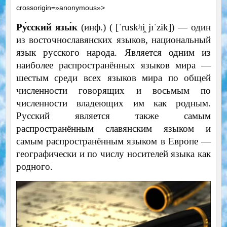
crossorigin=»anonymous»>
Ру́сский язы́к
(инф.) ( [ˈruskʲɪi̯ jɪˈzɨk]) — один
из восточнославянских языков, национальный
язык русского народа. Является одним из
наиболее распространённых языков мира —
шестым среди всех языков мира по общей
численности говорящих и восьмым по
численности владеющих им как родным.
Русский является также самым
распространённым славянским языком и
самым распространённым языком в Европе —
географически и по числу носителей языка как
родного.