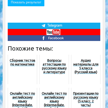
Похожие темы:
Сборник тестов
Вопросы
Аудио
по математике
аттестации по
материалы для
русскому языку
5 класса
и литературе
(Русский язык)
Онлайн тест по
Онлайн тест по
Презентации по
английскому
английскому
русскому языку
языку
языку
(5 класс. 2
(Intermediate.
(Intermediate.
часть)