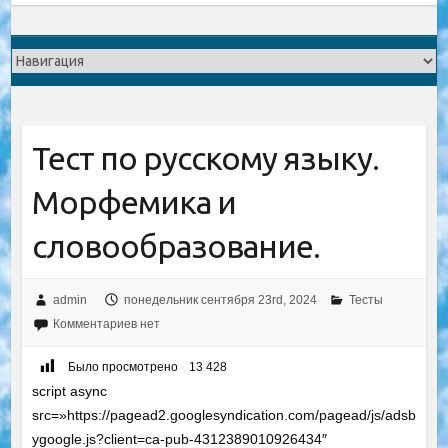
Тест по русскому языку.
Морфемика и
словообразование.
admin
понедельник сентября 23rd, 2024
Тесты
Комментариев нет
Было просмотрено
13 428
script async
src=»https://pagead2.googlesyndication.com/pagead/js/adsb
ygoogle.js?client=ca-pub-4312389010926434″