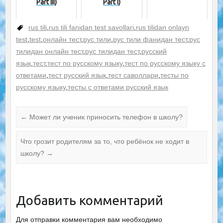
Part III)
Part I)
rus tili
,
rus tili fanidan test savollari
,
rus tilidan onlayn
test
,
test
,
онлайн тест
,
рус тили
,
рус тили фанидан тест
,
рус
тилидан онлайн тест
,
рус тилидан тест
,
русский
язык
,
тест
,
тест по русскому языку
,
тест по русскому языку с
ответами
,
тест русский язык
,
тест саволлари
,
тесты по
русскому языку
,
тесты с ответами русский язык
←
Может ли ученик приносить телефон в школу?
Что грозит родителям за то, что ребёнок не ходит в
школу?
→
Добавить комментарий
Для отправки комментария вам необходимо