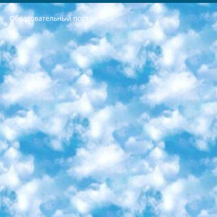
Образовательный портал
РЕСПУБЛИКА УЗБЕКИСТАН МИНИСТРЕРСТВО ДОШКОЛЬНОГО И ШКОЛЬНОГО ОБРАЗОВАНИЯ КОМАНДА в общеобразовательных учреждениях в 2023-2024 учебном году организация и проведение итоговой государственной аттестации обучающихся о Министра дошкольного и школьного образования Республики Узбекистан от 4 марта 2008 года (постановлением Минюста от 20 марта 2008 года № 1778 государственной регистрации) «Итоговое состояние учащихся общего среднего образования на основании положения об утверждении положения об аттестации общего среднего образования выпускной экзамен студентов в образовательных учреждениях в 2023-2024 учебном году В целях организации и прохождения аттестации приказываю: 1. Следующее: перечень предметов, по которым будет проводиться итоговая государственная аттестация и экзамен формы перевода согласно приложению 1; сертификаты международного образца, оценивающие уровень владения иностранными языками перечень согласно приложению 2; 2. Педагогический при специализированных образовательных учреждениях. научно-практический центр квалификации и международной оценки (Д.Давидова) 2024 г. До 25 марта: задания по предметам, по которым будет проводиться итоговая аттестация разработка и утверждение технических условий; итоговая аттестация на основании разработанного предметного задания разработка вопросов по предметам (устно и письменно), экзамен передача; общеобразовательные средние школы и специальные учебные заведения учащиеся выпускных классов школ и интернатов в агентской системе подготовка базы данных экзаменационных материалов и критериев оценки; перевод базы экзаменационных материалов на все языки обучения подать в Республиканский образовательный центр для изготовления; варианты экзаменов на основе разработанных контрольных материалов пусть будут поставлены задачи формирования. 3. Республиканский образовательный центр (Ш.Худайкулов) до 5 апреля 2024 года. до: база данных предоставленных экзаменационных материалов на все языки обучения перевод и экспертиза; для слепых, слабовидящих, глухих, слабослышащих и умственно отсталых детей учащиеся выпускных классов специализированных школ и школ-интернатов база данных экзаменационных материалов на всех преподаваемых языках подготовка критериев оценки; специализированные школы для умственно отсталых детей и технологии для учащихся выпускных классов школ-интернатов разработка соответствующих рекомендаций и критериев проведения ЕГЭ по естествознанию давать задания. 4. Педагогический при специализированных образовательных учреждениях. Научно-практический центр навыков и международной оценки (Д.Давидова), Республика образовательный центр (Худайкулов Ш.) итоговый государственный аттестационный экзамен ориентирован на творческое и логическое мышление при подготовке базы материалов учитывать введение заданий. 5. Следует отметить, что: сертификат государственного образца о знании общеобразовательного предмета и как минимум национальный уровень B1 по предметам на иностранных языках, указанным в Приложении 2. или международно признанный сертификат эквивалентного уровня студенты, изучающие определенный предмет, освобождаются от экзамена; по соответствующим предметам запланирована итоговая государственная аттестация за день до дня, путем жеребьевки Рабочей группой (в письменной форме по предметам, проводимым в форме) из числа сформированных вариантов выбрано 2 варианта; 2 выбранных варианта экзамена анонсированы на официальном сайте министерства и все выпускники по всей стране на основе этих вариантов проводит итоговую государственную аттестацию. 6. Государственное образование учащихся средних общеобразовательных учреждений. знания в соответствии с квалификационными требованиями, которые необходимо приобрести на основании стандартов итоговый (выпускной) контроль для 9 и 11 классов в целях тестирования Экзамены (далее – экзамены) состоят из предметов, перечисленных в приложении 1. будет сделано. 7. Экзамены пройдут с 26 мая по 15 июня 2024 г. (кроме науки физического воспитания). 8. Физическая для учащихся 9 классов общесредних образовательных учреждений. Экзамены по предмету «Образование, квалификация медицина» 1-6 мая 2024 года. сотрудники перевести под присмотр (с отклонениями в физическом или умственном развитии) специализированная школа для детей, школы-интернаты и со сколиозом школы-интернаты санаторного типа для больных детей исключены). 9. Он был слепым, слабовидящим и имел нарушения опорно-двигательного аппарата. экзамены в специализированных школах и интернатах для детей должны проводиться исходя из требований, предъявляемых к общеобразовательным учреждениям (физкультура кроме науки). 10. Специализированная школа для глухих и слабослышащих детей. и экзамены в интернатах и быть реализован в виде письменного теста по математике. 11. Специальность для умственно отсталых детей. Для 9 класса Родной язык и литературное письмо Государственный язык (язык обучения – узбекский). для неклассов) написано Математическое письмо Письменная/устная история Узбекистана Физическое воспитание практично Итоговый контроль Для 11 класса Написание родного языка и литературы (эссе) Математическое письмо Узбекский язык (обучение на узбекском языке) не посещающее общее среднее образование для учреждений)/Образовательное учреждение выбор письменный и устный Иностранный язык письменный/устный Письменная/устная история Узбекистана *По выбору студента:  Химия  Физика  Основы государственного права  География 10 бесплатных образовательных ресурсов - Мы составили подборку онлайн-проектов с интерактивными упражнениями, видеолекциями и статьями. Они помогут вам обрести новые и освежить старые знания бесплатно. 1. «ИНТУИТ» Старейшая образовательная площадка Рунета. Здесь вы найдёте сотни текстовых и видеокурсов на десятки различных тем — от программирования до психологии. Многие курсы подготовлены российскими университетами и крупными международными компаниями вроде Intel и Microsoft. Самостоятельное обучение бесплатное, но желающие могут оплатить услуги персональных наставников. 2. «Смартия» знакомит с актуальными профессиями и подсказывает, как им обучаться. Выбрав заинтересовавшую вас специальность — SMM-специалист, фотограф, веб-дизайнер или другую, — увидите список необходимых для неё умений. Чтобы вы могли освоить их самостоятельно, для каждого умения площадка отображает подборку ссылок на учебные материалы. Хотя «Смартия» ориентируется на русскоязычную аудиторию, часть контента всё же доступна только на английском. 3. «Лекторий Физтеха» Проект Московского физико-технического института (Физтеха). С его помощью вы можете смотреть онлайн серии лекций, записанные на видео в этом вузе. В числе доступных предметов — физика, биология, химия, информационные технологии и другие. К некоторым лекциям администрация ресурса прилагает готовые конспекты, которые можно скачивать в PDF-формате. 4. ITMOcourses Онлайн-площадка Санкт-Петербургского национального исследовательского университета информационных технологий, механики и оптики (ИТМО). Ресурс предоставляет свободный доступ к курсам, разработанным в этом вузе. Каталог материалов разбит на четыре категории: «Оптические системы и технологии», «Приборостроение и робототехника», «Информационные технологии» и «Биотехнологии». Курсы состоят из видеолекций, интерактивных демонстраций и заданий. 5. «КиберЛенинка» Электронная научная библиотека открытого доступа. Каталог площадки регулярно обрастает текстами статей из различных научных изданий. Сгруппированные по журналам и рубрикам публикации можно читать онлайн или скачивать целиком в PDF-формате. Проект нацелен на популяризацию науки за счёт открытого доступа к качественной информации. 6. «ПостНаука» На этом ресурсе публикуют подборки видеолекций, составленные экспертами из разных отраслей и объединённые общими темами. Среди них, к примеру, есть серии «Биоинформатика и геномика», «Культура средневековой Скандинавии» и Cinema Studies о теории кино. Каждая подборка лекций — логически связанная история, рассказанная экспертом от первого лица. Кроме того, на сайте появляются научно-образовательные статьи и тесты на разные темы. 7. «Newочём» Команда проекта «Newочём» отбирает самые интересные тексты из англоязычных СМИ и переводит те из них, за которые голосуют участники сообщества «ВКонтакте». По большей части это научно-популярные статьи. Редакторы придумывают лишь заголовки, в остальном содержание переводов соответствует оригиналам. Полные тексты можно читать прямо в социальной сети. 8. InternetUrok Онлайн-база материалов по основным дисциплинам школьной программы. Информация на сайте структурирована по классам, предметам и темам (урокам). Каждый урок состоит из видеолекций и конспектов. Есть также интерактивные тренажёры и тесты для закрепления пройденного материала. Даже если вы давно окончили школу, возможность повторить программу старших классов всегда может пригодиться. 9. Edutainme Ещё один ресурс об образовании. В отличие от Newtonew, как мне кажется, Edutainme больше ориентируется на представителей индустрии: педагогов, предпринимателей, разработчиков образовательных проектов. Но и любой, кто просто стремится к саморазвитию, найдёт на сайте много полезного и интересного для себя. Например, информацию о новых курсах и образовательных сервисах. 10. Newtonew Онлайн-медиа об образовании и обучении в широком смысле. Авторы Newtonew пишут об инструментах, заведениях, тактиках и стратегиях, которые помогают учить других и получать новые знания самостоятельно. На этой площадке вы найдёте новости, обзоры, аналитические мат