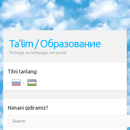
Ta’lim / Образование
Ta’limga va tarbiyaga oid portal
Tilni tanlang:
Nimani qidiramiz?
Search