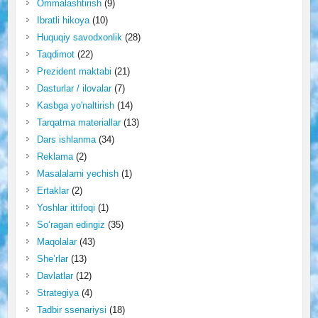
Ommalashtirish
(9)
Ibratli hikoya
(10)
Huquqiy savodxonlik
(28)
Taqdimot
(22)
Prezident maktabi
(21)
Dasturlar / ilovalar
(7)
Kasbga yo'naltirish
(14)
Tarqatma materiallar
(13)
Dars ishlanma
(34)
Reklama
(2)
Masalalarni yechish
(1)
Ertaklar
(2)
Yoshlar ittifoqi
(1)
So‘ragan edingiz
(35)
Maqolalar
(43)
She’rlar
(13)
Davlatlar
(12)
Strategiya
(4)
Tadbir ssenariysi
(18)