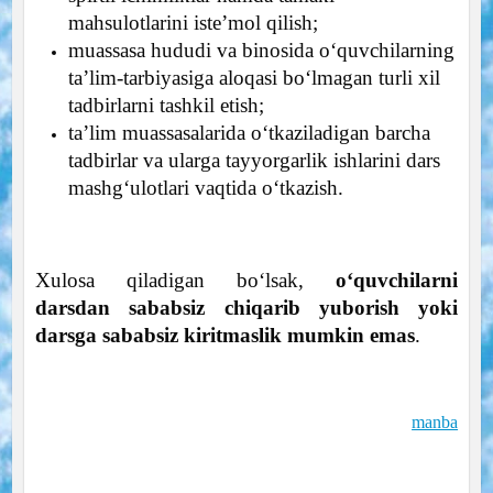
mahsulotlarini iste’mol qilish;
muassasa hududi va binosida o‘quvchilarning
ta’lim-tarbiyasiga aloqasi bo‘lmagan turli xil
tadbirlarni tashkil etish;
ta’lim muassasalarida o‘tkaziladigan barcha
tadbirlar va ularga tayyorgarlik ishlarini dars
mashg‘ulotlari vaqtida o‘tkazish.
Xulosa qiladigan bo‘lsak,
o‘quvchilarni
darsdan sababsiz chiqarib yuborish yoki
darsga sababsiz kiritmaslik mumkin emas
.
manba