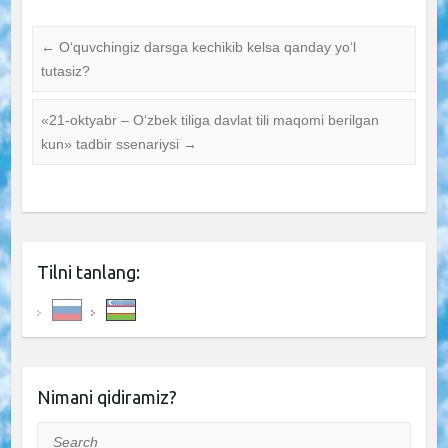
←
O‘quvchingiz darsga kechikib kelsa qanday yo‘l
tutasiz?
«21-oktyabr – O‘zbek tiliga davlat tili maqomi berilgan
kun» tadbir ssenariysi
→
Tilni tanlang:
Nimani qidiramiz?
Search