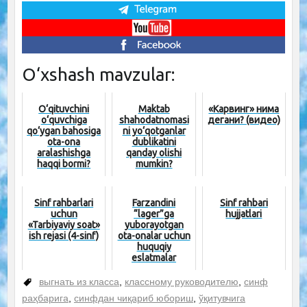
O‘xshash mavzular:
O‘qituvchini
Maktab
«Карвинг» нима
o‘quvchiga
shahodatnomasi
дегани? (видео)
qo‘ygan bahosiga
ni yo‘qotganlar
ota-ona
dublikatini
aralashishga
qanday olishi
haqqi bormi?
mumkin?
Sinf rahbarlari
Farzandini
Sinf rahbari
uchun
“lager”ga
hujjatlari
«Tarbiyaviy soat»
yuborayotgan
ish rejasi (4-sinf)
ota-onalar uchun
huquqiy
eslatmalar
выгнать из класса
,
классному руководителю
,
синф
раҳбарига
,
синфдан чиқариб юбориш
,
ўқитувчига