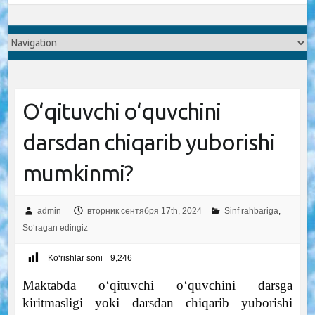
O‘qituvchi o‘quvchini
darsdan chiqarib yuborishi
mumkinmi?
admin
вторник сентября 17th, 2024
Sinf rahbariga
,
So‘ragan edingiz
Ko‘rishlar soni
9,246
Maktabda o‘qituvchi o‘quvchini darsga
kiritmasligi yoki darsdan chiqarib yuborishi