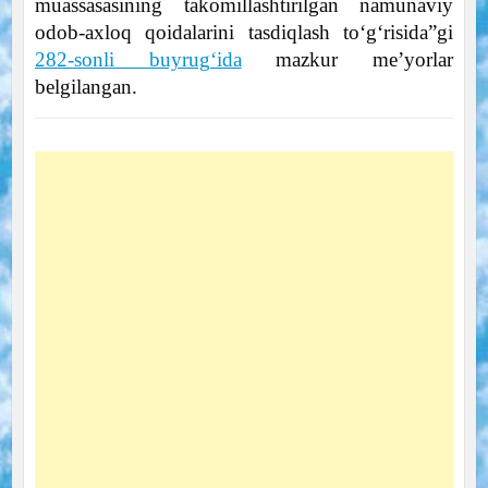
muassasasining takomillashtirilgan namunaviy
odob-axloq qoidalarini tasdiqlash to‘g‘risida”gi
282-sonli buyrug‘ida
mazkur me’yorlar
belgilangan.