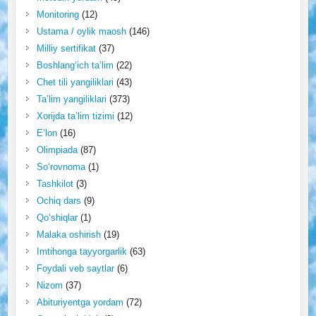
Monitoring
(12)
Ustama / oylik maosh
(146)
Milliy sertifikat
(37)
Boshlang‘ich ta’lim
(22)
Chet tili yangiliklari
(43)
Ta’lim yangiliklari
(373)
Xorijda ta’lim tizimi
(12)
E’lon
(16)
Olimpiada
(87)
So‘rovnoma
(1)
Tashkilot
(3)
Ochiq dars
(9)
Qo‘shiqlar
(1)
Malaka oshirish
(19)
Imtihonga tayyorgarlik
(63)
Foydali veb saytlar
(6)
Nizom
(37)
Abituriyentga yordam
(72)