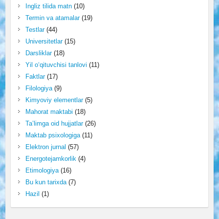
Ingliz tilida matn
(10)
Termin va atamalar
(19)
Testlar
(44)
Universitetlar
(15)
Darsliklar
(18)
Yil o‘qituvchisi tanlovi
(11)
Faktlar
(17)
Filologiya
(9)
Kimyoviy elementlar
(5)
Mahorat maktabi
(18)
Ta’limga oid hujjatlar
(26)
Maktab psixologiga
(11)
Elektron jurnal
(57)
Energotejamkorlik
(4)
Etimologiya
(16)
Bu kun tarixda
(7)
Hazil
(1)