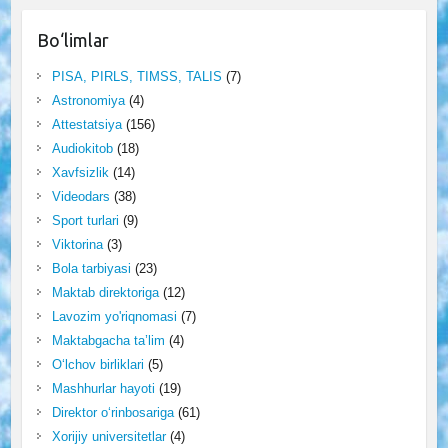
Bo‘limlar
PISA, PIRLS, TIMSS, TALIS
(7)
Astronomiya
(4)
Attestatsiya
(156)
Audiokitob
(18)
Xavfsizlik
(14)
Videodars
(38)
Sport turlari
(9)
Viktorina
(3)
Bola tarbiyasi
(23)
Maktab direktoriga
(12)
Lavozim yo'riqnomasi
(7)
Maktabgacha ta’lim
(4)
O‘lchov birliklari
(5)
Mashhurlar hayoti
(19)
Direktor o‘rinbosariga
(61)
Xorijiy universitetlar
(4)