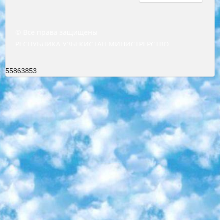
© Все права защищены
РЕСПУБЛИКА УЗБЕКИСТАН МИНИСТРЕРСТВО ДОШКОЛЬНОГО И ШКОЛЬНОГО ОБРАЗОВАНИЯ КОМАНДА в общеобразовательных учреждениях в 2023-2024 учебном году организация и проведение итоговой государственной аттестации обучающихся о Министра дошкольного и школьного образования Республики Узбекистан от 4 марта 2008 года (постановлением Минюста от 20 марта 2008 года № 1778 государственной регистрации) «Итоговое состояние учащихся общего среднего образования на основании положения об утверждении положения об аттестации общего среднего образования выпускной экзамен студентов в образовательных учреждениях в 2023-2024 учебном году В целях организации и прохождения аттестации приказываю: 1. Следующее: перечень предметов, по которым будет проводиться итоговая государственная аттестация и экзамен формы перевода согласно приложению 1; сертификаты международного образца, оценивающие уровень владения иностранными языками перечень согласно приложению 2; 2. Педагогический при специализированных образовательных учреждениях. научно-практический центр квалификации и международной оценки (Д.Давидова) 2024 г. До 25 марта: задания по предметам, по которым будет проводиться итоговая аттестация разработка и утверждение технических условий; итоговая аттестация на основании разработанного предметного задания разработка вопросов по предметам (устно и письменно), экзамен передача; общеобразовательные средние школы и специальные учебные заведения учащиеся выпускных классов школ и интернатов в агентской системе подготовка базы данных экзаменационных материалов и критериев оценки; перевод базы экзаменационных материалов на все языки обучения подать в Республиканский образовательный центр для изготовления; варианты экзаменов на основе разработанных контрольных материалов пусть будут поставлены задачи формирования. 3. Республиканский образовательный центр (Ш.Худайкулов) до 5 апреля 2024 года. до: база данных предоставленных экзаменационных материалов на все языки обучения перевод и экспертиза; для слепых, слабовидящих, глухих, слабослышащих и умственно отсталых детей учащиеся выпускных классов специализированных школ и школ-интернатов база данных экзаменационных материалов на всех преподаваемых языках подготовка критериев оценки; специализированные школы для умственно отсталых детей и технологии для учащихся выпускных классов школ-интернатов разработка соответствующих рекомендаций и критериев проведения ЕГЭ по естествознанию давать задания. 4. Педагогический при специализированных образовательных учреждениях. Научно-практический центр навыков и международной оценки (Д.Давидова), Республика образовательный центр (Худайкулов Ш.) итоговый государственный аттестационный экзамен ориентирован на творческое и логическое мышление при подготовке базы материалов учитывать введение заданий. 5. Следует отметить, что: сертификат государственного образца о знании общеобразовательного предмета и как минимум национальный уровень B1 по предметам на иностранных языках, указанным в Приложении 2. или международно признанный сертификат эквивалентного уровня студенты, изучающие определенный предмет, освобождаются от экзамена; по соответствующим предметам запланирована итоговая государственная аттестация за день до дня, путем жеребьевки Рабочей группой (в письменной форме по предметам, проводимым в форме) из числа сформированных вариантов выбрано 2 варианта; 2 выбранных варианта экзамена анонсированы на официальном сайте министерства и все выпускники по всей стране на основе этих вариантов проводит итоговую государственную аттестацию. 6. Государственное образование учащихся средних общеобразовательных учреждений. знания в соответствии с квалификационными требованиями, которые необходимо приобрести на основании стандартов итоговый (выпускной) контроль для 9 и 11 классов в целях тестирования Экзамены (далее – экзамены) состоят из предметов, перечисленных в приложении 1. будет сделано. 7. Экзамены пройдут с 26 мая по 15 июня 2024 г. (кроме науки физического воспитания). 8. Физическая для учащихся 9 классов общесредних образовательных учреждений. Экзамены по предмету «Образование, квалификация медицина» 1-6 мая 2024 года. сотрудники перевести под присмотр (с отклонениями в физическом или умственном развитии) специализированная школа для детей, школы-интернаты и со сколиозом школы-интернаты санаторного типа для больных детей исключены). 9. Он был слепым, слабовидящим и имел нарушения опорно-двигательного аппарата. экзамены в специализированных школах и интернатах для детей должны проводиться исходя из требований, предъявляемых к общеобразовательным учреждениям (физкультура кроме науки). 10. Специализированная школа для глухих и слабослышащих детей. и экзамены в интернатах и быть реализован в виде письменного теста по математике. 11. Специальность для умственно отсталых детей. Для 9 класса Родной язык и литературное письмо Государственный язык (язык обучения – узбекский). для неклассов) написано Математическое письмо Письменная/устная история Узбекистана Физическое воспитание практично Итоговый контроль Для 11 класса Написание родного языка и литературы (эссе) Математическое письмо Узбекский язык (обучение на узбекском языке) не посещающее общее среднее образование для учреждений)/Образовательное учреждение выбор письменный и устный Иностранный язык письменный/устный Письменная/устная история Узбекистана *По выбору студента:  Химия  Физика  Основы государственного права  География 10 бесплатных образовательных ресурсов - Мы составили подборку онлайн-проектов с интерактивными упражнениями, видеолекциями и статьями. Они помогут вам обрести новые и освежить старые знания бесплатно. 1. «ИНТУИТ» Старейшая образовательная площадка Рунета. Здесь вы найдёте сотни текстовых и видеокурсов на десятки различных тем — от программирования до психологии. Многие курсы подготовлены российскими университетами и крупными международными компаниями вроде Intel и Microsoft. Самостоятельное обучение бесплатное, но желающие могут оплатить услуги персональных наставников. 2. «Смартия» знакомит с актуальными профессиями и подсказывает, как им обучаться. Выбрав заинтересовавшую вас специальность — SMM-специалист, фотограф, веб-дизайнер или другую, — увидите список необходимых для неё умений. Чтобы вы могли освоить их самостоятельно, для каждого умения площадка отображает подборку ссылок на учебные материалы. Хотя «Смартия» ориентируется на русскоязычную аудиторию, часть контента всё же доступна только на английском. 3. «Лекторий Физтеха» Проект Московского физико-технического института (Физтеха). С его помощью вы можете смотреть онлайн серии лекций, записанные на видео в этом вузе. В числе доступных предметов — физика, биология, химия, информационные технологии и другие. К некоторым лекциям администрация ресурса прилагает готовые конспекты, которые можно скачивать в PDF-формате. 4. ITMOcourses Онлайн-площадка Санкт-Петербургского национального исследовательского университета информационных технологий, механики и оптики (ИТМО). Ресурс предоставляет свободный доступ к курсам, разработанным в этом вузе. Каталог материалов разбит на четыре категории: «Оптические системы и технологии», «Приборостроение и робототехника», «Информационные технологии» и «Биотехнологии». Курсы состоят из видеолекций, интерактивных демонстраций и заданий. 5. «КиберЛенинка» Электронная научная библиотека открытого доступа. Каталог площадки регулярно обрастает текстами статей из различных научных изданий. Сгруппированные по журналам и рубрикам публикации можно читать онлайн или скачивать целиком в PDF-формате. Проект нацелен на популяризацию науки за счёт открытого доступа к качественной информации. 6. «ПостНаука» На этом ресурсе публикуют подборки видеолекций, составленные экспертами из разных отраслей и объединённые общими темами. Среди них, к примеру, есть серии «Биоинформатика и геномика», «Культура средневековой Скандинавии» и Cinema Studies о теории кино. Каждая подборка лекций — логически связанная история, рассказанная экспертом от первого лица. Кроме того, на сайте появляются научно-образовательные статьи и тесты на разные темы. 7. «Newочём» Команда проекта «Newочём» отбирает самые интересные тексты из англоязычных СМИ и переводит те из них, за которые голосуют участники сообщества «ВКонтакте». По большей части это научно-популярные статьи. Редакторы придумывают лишь заголовки, в остальном содержание переводов соответствует оригиналам. Полные тексты можно читать прямо в социальной сети. 8. InternetUrok Онлайн-база материалов по основным дисциплинам школьной программы. Информация на сайте структурирована по классам, предметам и темам (урокам). Каждый урок состоит из видеолекций и конспектов. Есть также интерактивные тренажёры и тесты для закрепления пройденного материала. Даже если вы давно окончили школу, возможность повторить программу старших классов всегда может пригодиться. 9. Edutainme Ещё один ресурс об образовании. В отличие от Newtonew, как мне кажется, Edutainme больше ориентируется на представителей индустрии: педагогов, предпринимателей, разработчиков образовательных проектов. Но и любой, кто просто стремится к саморазвитию, найдёт на сайте много полезного и интересного для себя. Например, информацию о новых курсах и образовательных сервисах. 10. Newtonew Онлайн-медиа об образовании и обучении в широком смысле. Авторы Newtonew пишут об инструментах, заведениях, тактиках и стратегиях, которые помогают учить других и получать новые знания самостоятельно. На этой площадке вы найдёте новости, обзоры, аналитические мате
55863853