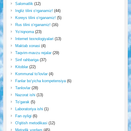
Salomatlik
(12)
Ingliz tilini o‘rganamiz!
(44)
Koreys tilini o‘rganamiz!
(5)
Rus tilini o‘rganamiz!
(16)
Yo‘riqnoma
(23)
Internet texnologiyalari
(13)
Maktab xonasi
(4)
Taqvim-mavzu rejalar
(29)
Sinf rahbariga
(37)
Kitoblar
(22)
Kommunal to‘lovlar
(4)
Fanlar bo‘yicha kompetensiya
(6)
Tanlovlar
(28)
Nazorat ishi
(13)
To‘garak
(5)
Laboratoriya ishi
(1)
Fan oyligi
(6)
O'qitish metodikasi
(12)
Metodik yordam
(45)