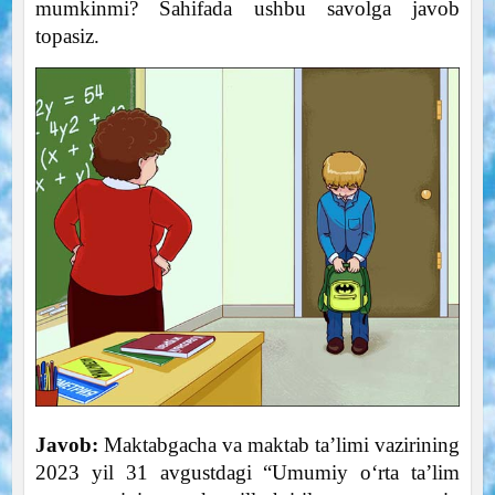
mumkinmi? Sahifada ushbu savolga javob
topasiz.
Javob:
Maktabgacha va maktab ta’limi vazirining
2023 yil 31 avgustdagi “Umumiy o‘rta ta’lim