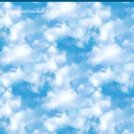
Образовательный портал
РЕСПУБЛИКА УЗБЕКИСТАН МИНИСТРЕРСТВО ДОШКОЛЬНОГО И ШКОЛЬНОГО ОБРАЗОВАНИЯ КОМАНДА в общеобразовательных учреждениях в 2023-2024 учебном году организация и проведение итоговой государственной аттестации обучающихся о Министра дошкольного и школьного образования Республики Узбекистан от 4 марта 2008 года (постановлением Минюста от 20 марта 2008 года № 1778 государственной регистрации) «Итоговое состояние учащихся общего среднего образования на основании положения об утверждении положения об аттестации общего среднего образования выпускной экзамен студентов в образовательных учреждениях в 2023-2024 учебном году В целях организации и прохождения аттестации приказываю: 1. Следующее: перечень предметов, по которым будет проводиться итоговая государственная аттестация и экзамен формы перевода согласно приложению 1; сертификаты международного образца, оценивающие уровень владения иностранными языками перечень согласно приложению 2; 2. Педагогический при специализированных образовательных учреждениях. научно-практический центр квалификации и международной оценки (Д.Давидова) 2024 г. До 25 марта: задания по предметам, по которым будет проводиться итоговая аттестация разработка и утверждение технических условий; итоговая аттестация на основании разработанного предметного задания разработка вопросов по предметам (устно и письменно), экзамен передача; общеобразовательные средние школы и специальные учебные заведения учащиеся выпускных классов школ и интернатов в агентской системе подготовка базы данных экзаменационных материалов и критериев оценки; перевод базы экзаменационных материалов на все языки обучения подать в Республиканский образовательный центр для изготовления; варианты экзаменов на основе разработанных контрольных материалов пусть будут поставлены задачи формирования. 3. Республиканский образовательный центр (Ш.Худайкулов) до 5 апреля 2024 года. до: база данных предоставленных экзаменационных материалов на все языки обучения перевод и экспертиза; для слепых, слабовидящих, глухих, слабослышащих и умственно отсталых детей учащиеся выпускных классов специализированных школ и школ-интернатов база данных экзаменационных материалов на всех преподаваемых языках подготовка критериев оценки; специализированные школы для умственно отсталых детей и технологии для учащихся выпускных классов школ-интернатов разработка соответствующих рекомендаций и критериев проведения ЕГЭ по естествознанию давать задания. 4. Педагогический при специализированных образовательных учреждениях. Научно-практический центр навыков и международной оценки (Д.Давидова), Республика образовательный центр (Худайкулов Ш.) итоговый государственный аттестационный экзамен ориентирован на творческое и логическое мышление при подготовке базы материалов учитывать введение заданий. 5. Следует отметить, что: сертификат государственного образца о знании общеобразовательного предмета и как минимум национальный уровень B1 по предметам на иностранных языках, указанным в Приложении 2. или международно признанный сертификат эквивалентного уровня студенты, изучающие определенный предмет, освобождаются от экзамена; по соответствующим предметам запланирована итоговая государственная аттестация за день до дня, путем жеребьевки Рабочей группой (в письменной форме по предметам, проводимым в форме) из числа сформированных вариантов выбрано 2 варианта; 2 выбранных варианта экзамена анонсированы на официальном сайте министерства и все выпускники по всей стране на основе этих вариантов проводит итоговую государственную аттестацию. 6. Государственное образование учащихся средних общеобразовательных учреждений. знания в соответствии с квалификационными требованиями, которые необходимо приобрести на основании стандартов итоговый (выпускной) контроль для 9 и 11 классов в целях тестирования Экзамены (далее – экзамены) состоят из предметов, перечисленных в приложении 1. будет сделано. 7. Экзамены пройдут с 26 мая по 15 июня 2024 г. (кроме науки физического воспитания). 8. Физическая для учащихся 9 классов общесредних образовательных учреждений. Экзамены по предмету «Образование, квалификация медицина» 1-6 мая 2024 года. сотрудники перевести под присмотр (с отклонениями в физическом или умственном развитии) специализированная школа для детей, школы-интернаты и со сколиозом школы-интернаты санаторного типа для больных детей исключены). 9. Он был слепым, слабовидящим и имел нарушения опорно-двигательного аппарата. экзамены в специализированных школах и интернатах для детей должны проводиться исходя из требований, предъявляемых к общеобразовательным учреждениям (физкультура кроме науки). 10. Специализированная школа для глухих и слабослышащих детей. и экзамены в интернатах и быть реализован в виде письменного теста по математике. 11. Специальность для умственно отсталых детей. Для 9 класса Родной язык и литературное письмо Государственный язык (язык обучения – узбекский). для неклассов) написано Математическое письмо Письменная/устная история Узбекистана Физическое воспитание практично Итоговый контроль Для 11 класса Написание родного языка и литературы (эссе) Математическое письмо Узбекский язык (обучение на узбекском языке) не посещающее общее среднее образование для учреждений)/Образовательное учреждение выбор письменный и устный Иностранный язык письменный/устный Письменная/устная история Узбекистана *По выбору студента:  Химия  Физика  Основы государственного права  География 10 бесплатных образовательных ресурсов - Мы составили подборку онлайн-проектов с интерактивными упражнениями, видеолекциями и статьями. Они помогут вам обрести новые и освежить старые знания бесплатно. 1. «ИНТУИТ» Старейшая образовательная площадка Рунета. Здесь вы найдёте сотни текстовых и видеокурсов на десятки различных тем — от программирования до психологии. Многие курсы подготовлены российскими университетами и крупными международными компаниями вроде Intel и Microsoft. Самостоятельное обучение бесплатное, но желающие могут оплатить услуги персональных наставников. 2. «Смартия» знакомит с актуальными профессиями и подсказывает, как им обучаться. Выбрав заинтересовавшую вас специальность — SMM-специалист, фотограф, веб-дизайнер или другую, — увидите список необходимых для неё умений. Чтобы вы могли освоить их самостоятельно, для каждого умения площадка отображает подборку ссылок на учебные материалы. Хотя «Смартия» ориентируется на русскоязычную аудиторию, часть контента всё же доступна только на английском. 3. «Лекторий Физтеха» Проект Московского физико-технического института (Физтеха). С его помощью вы можете смотреть онлайн серии лекций, записанные на видео в этом вузе. В числе доступных предметов — физика, биология, химия, информационные технологии и другие. К некоторым лекциям администрация ресурса прилагает готовые конспекты, которые можно скачивать в PDF-формате. 4. ITMOcourses Онлайн-площадка Санкт-Петербургского национального исследовательского университета информационных технологий, механики и оптики (ИТМО). Ресурс предоставляет свободный доступ к курсам, разработанным в этом вузе. Каталог материалов разбит на четыре категории: «Оптические системы и технологии», «Приборостроение и робототехника», «Информационные технологии» и «Биотехнологии». Курсы состоят из видеолекций, интерактивных демонстраций и заданий. 5. «КиберЛенинка» Электронная научная библиотека открытого доступа. Каталог площадки регулярно обрастает текстами статей из различных научных изданий. Сгруппированные по журналам и рубрикам публикации можно читать онлайн или скачивать целиком в PDF-формате. Проект нацелен на популяризацию науки за счёт открытого доступа к качественной информации. 6. «ПостНаука» На этом ресурсе публикуют подборки видеолекций, составленные экспертами из разных отраслей и объединённые общими темами. Среди них, к примеру, есть серии «Биоинформатика и геномика», «Культура средневековой Скандинавии» и Cinema Studies о теории кино. Каждая подборка лекций — логически связанная история, рассказанная экспертом от первого лица. Кроме того, на сайте появляются научно-образовательные статьи и тесты на разные темы. 7. «Newочём» Команда проекта «Newочём» отбирает самые интересные тексты из англоязычных СМИ и переводит те из них, за которые голосуют участники сообщества «ВКонтакте». По большей части это научно-популярные статьи. Редакторы придумывают лишь заголовки, в остальном содержание переводов соответствует оригиналам. Полные тексты можно читать прямо в социальной сети. 8. InternetUrok Онлайн-база материалов по основным дисциплинам школьной программы. Информация на сайте структурирована по классам, предметам и темам (урокам). Каждый урок состоит из видеолекций и конспектов. Есть также интерактивные тренажёры и тесты для закрепления пройденного материала. Даже если вы давно окончили школу, возможность повторить программу старших классов всегда может пригодиться. 9. Edutainme Ещё один ресурс об образовании. В отличие от Newtonew, как мне кажется, Edutainme больше ориентируется на представителей индустрии: педагогов, предпринимателей, разработчиков образовательных проектов. Но и любой, кто просто стремится к саморазвитию, найдёт на сайте много полезного и интересного для себя. Например, информацию о новых курсах и образовательных сервисах. 10. Newtonew Онлайн-медиа об образовании и обучении в широком смысле. Авторы Newtonew пишут об инструментах, заведениях, тактиках и стратегиях, которые помогают учить других и получать новые знания самостоятельно. На этой площадке вы найдёте новости, обзоры, аналитические мат