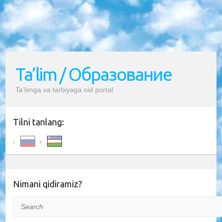
Ta’lim / Образование
Ta’limga va tarbiyaga oid portal
Tilni tanlang:
Nimani qidiramiz?
Search