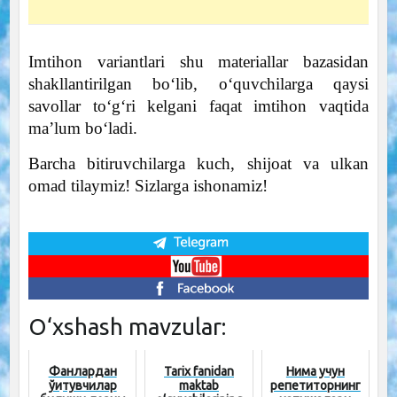
Imtihon variantlari shu materiallar bazasidan
shakllantirilgan bo‘lib, o‘quvchilarga qaysi
savollar to‘g‘ri kelgani faqat imtihon vaqtida
ma’lum bo‘ladi.
Barcha bitiruvchilarga kuch, shijoat va ulkan
omad tilaymiz! Sizlarga ishonamiz!
O‘xshash mavzular:
Фанлардан
Tarix fanidan
Нима учун
ўқитувчилар
maktab
репетиторнинг