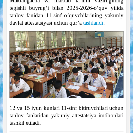
Maktabgacha va maktab taʼlimi vazirligining
tegishli buyrugʻi bilan 2025-2026-oʻquv yilida
tanlov fanidan 11-sinf o‘quvchilarining yakuniy
davlat attestatsiyasi uchun qur’a
tashlandi
.
12 va 15 iyun kunlari 11-sinf bitiruvchilari uchun
tanlov fanlaridan yakuniy attestatsiya imtihonlari
tashkil etiladi.