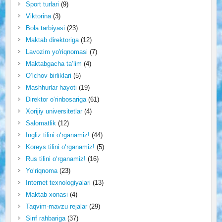
Sport turlari
(9)
Viktorina
(3)
Bola tarbiyasi
(23)
Maktab direktoriga
(12)
Lavozim yo'riqnomasi
(7)
Maktabgacha ta’lim
(4)
O‘lchov birliklari
(5)
Mashhurlar hayoti
(19)
Direktor o‘rinbosariga
(61)
Xorijiy universitetlar
(4)
Salomatlik
(12)
Ingliz tilini o‘rganamiz!
(44)
Koreys tilini o‘rganamiz!
(5)
Rus tilini o‘rganamiz!
(16)
Yo‘riqnoma
(23)
Internet texnologiyalari
(13)
Maktab xonasi
(4)
Taqvim-mavzu rejalar
(29)
Sinf rahbariga
(37)