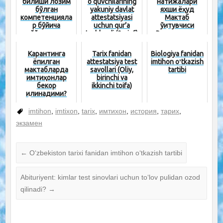
билиши лозим
o‘quvchilarining
натижалари
бўлган
yakuniy davlat
яхши ёҳуд
компетенцияла
attestatsiyasi
Мактаб
р бўйича
uchun qur’a
ўқитувчиси
йўриқнома
tashlandi (9-sinf)
Репетиторга
қарши
Карантинга
Tarix fanidan
Biologiya fanidan
ёпилган
attestatsiya test
imtihon oʻtkazish
мактабларда
savollari (Oliy,
tartibi
имтиҳонлар
birinchi va
бекор
ikkinchi toifa)
қилинадими?
imtihon
,
imtixon
,
tarix
,
имтихон
,
история
,
тарих
,
экзамен
←
O‘zbekiston tarixi fanidan imtihon oʻtkazish tartibi
Abituriyent: kimlar test sinovlari uchun to‘lov pulidan ozod
qilinadi?
→