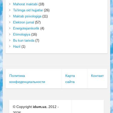
Mahorat maktabi
(18)
Ta’limga oid hujjatlar
(26)
Maktab psixologiga
(11)
Elektron jurnal
(57)
Energotejamkorlik
(4)
Etimologiya
(16)
Bu kun tarixda
(7)
Hazil
(1)
Политика
Карта
Контакт
конфиденциальности
сайта
© Copyright
idum.uz.
2012 -
2026.