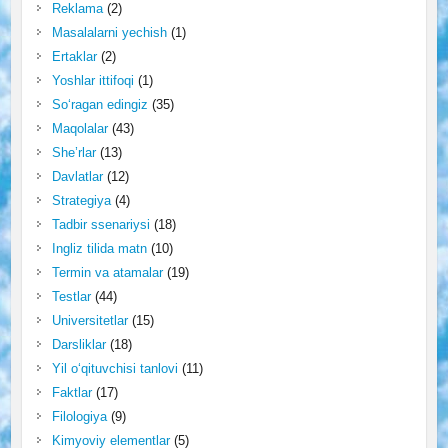
Reklama
(2)
Masalalarni yechish
(1)
Ertaklar
(2)
Yoshlar ittifoqi
(1)
So‘ragan edingiz
(35)
Maqolalar
(43)
She’rlar
(13)
Davlatlar
(12)
Strategiya
(4)
Tadbir ssenariysi
(18)
Ingliz tilida matn
(10)
Termin va atamalar
(19)
Testlar
(44)
Universitetlar
(15)
Darsliklar
(18)
Yil o‘qituvchisi tanlovi
(11)
Faktlar
(17)
Filologiya
(9)
Kimyoviy elementlar
(5)