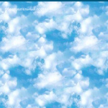
Образовательный портал
РЕСПУБЛИКА УЗБЕКИСТАН МИНИСТРЕРСТВО ДОШКОЛЬНОГО И ШКОЛЬНОГО ОБРАЗОВАНИЯ КОМАНДА в общеобразовательных учреждениях в 2023-2024 учебном году организация и проведение итоговой государственной аттестации обучающихся о Министра дошкольного и школьного образования Республики Узбекистан от 4 марта 2008 года (постановлением Минюста от 20 марта 2008 года № 1778 государственной регистрации) «Итоговое состояние учащихся общего среднего образования на основании положения об утверждении положения об аттестации общего среднего образования выпускной экзамен студентов в образовательных учреждениях в 2023-2024 учебном году В целях организации и прохождения аттестации приказываю: 1. Следующее: перечень предметов, по которым будет проводиться итоговая государственная аттестация и экзамен формы перевода согласно приложению 1; сертификаты международного образца, оценивающие уровень владения иностранными языками перечень согласно приложению 2; 2. Педагогический при специализированных образовательных учреждениях. научно-практический центр квалификации и международной оценки (Д.Давидова) 2024 г. До 25 марта: задания по предметам, по которым будет проводиться итоговая аттестация разработка и утверждение технических условий; итоговая аттестация на основании разработанного предметного задания разработка вопросов по предметам (устно и письменно), экзамен передача; общеобразовательные средние школы и специальные учебные заведения учащиеся выпускных классов школ и интернатов в агентской системе подготовка базы данных экзаменационных материалов и критериев оценки; перевод базы экзаменационных материалов на все языки обучения подать в Республиканский образовательный центр для изготовления; варианты экзаменов на основе разработанных контрольных материалов пусть будут поставлены задачи формирования. 3. Республиканский образовательный центр (Ш.Худайкулов) до 5 апреля 2024 года. до: база данных предоставленных экзаменационных материалов на все языки обучения перевод и экспертиза; для слепых, слабовидящих, глухих, слабослышащих и умственно отсталых детей учащиеся выпускных классов специализированных школ и школ-интернатов база данных экзаменационных материалов на всех преподаваемых языках подготовка критериев оценки; специализированные школы для умственно отсталых детей и технологии для учащихся выпускных классов школ-интернатов разработка соответствующих рекомендаций и критериев проведения ЕГЭ по естествознанию давать задания. 4. Педагогический при специализированных образовательных учреждениях. Научно-практический центр навыков и международной оценки (Д.Давидова), Республика образовательный центр (Худайкулов Ш.) итоговый государственный аттестационный экзамен ориентирован на творческое и логическое мышление при подготовке базы материалов учитывать введение заданий. 5. Следует отметить, что: сертификат государственного образца о знании общеобразовательного предмета и как минимум национальный уровень B1 по предметам на иностранных языках, указанным в Приложении 2. или международно признанный сертификат эквивалентного уровня студенты, изучающие определенный предмет, освобождаются от экзамена; по соответствующим предметам запланирована итоговая государственная аттестация за день до дня, путем жеребьевки Рабочей группой (в письменной форме по предметам, проводимым в форме) из числа сформированных вариантов выбрано 2 варианта; 2 выбранных варианта экзамена анонсированы на официальном сайте министерства и все выпускники по всей стране на основе этих вариантов проводит итоговую государственную аттестацию. 6. Государственное образование учащихся средних общеобразовательных учреждений. знания в соответствии с квалификационными требованиями, которые необходимо приобрести на основании стандартов итоговый (выпускной) контроль для 9 и 11 классов в целях тестирования Экзамены (далее – экзамены) состоят из предметов, перечисленных в приложении 1. будет сделано. 7. Экзамены пройдут с 26 мая по 15 июня 2024 г. (кроме науки физического воспитания). 8. Физическая для учащихся 9 классов общесредних образовательных учреждений. Экзамены по предмету «Образование, квалификация медицина» 1-6 мая 2024 года. сотрудники перевести под присмотр (с отклонениями в физическом или умственном развитии) специализированная школа для детей, школы-интернаты и со сколиозом школы-интернаты санаторного типа для больных детей исключены). 9. Он был слепым, слабовидящим и имел нарушения опорно-двигательного аппарата. экзамены в специализированных школах и интернатах для детей должны проводиться исходя из требований, предъявляемых к общеобразовательным учреждениям (физкультура кроме науки). 10. Специализированная школа для глухих и слабослышащих детей. и экзамены в интернатах и быть реализован в виде письменного теста по математике. 11. Специальность для умственно отсталых детей. Для 9 класса Родной язык и литературное письмо Государственный язык (язык обучения – узбекский). для неклассов) написано Математическое письмо Письменная/устная история Узбекистана Физическое воспитание практично Итоговый контроль Для 11 класса Написание родного языка и литературы (эссе) Математическое письмо Узбекский язык (обучение на узбекском языке) не посещающее общее среднее образование для учреждений)/Образовательное учреждение выбор письменный и устный Иностранный язык письменный/устный Письменная/устная история Узбекистана *По выбору студента:  Химия  Физика  Основы государственного права  География 10 бесплатных образовательных ресурсов - Мы составили подборку онлайн-проектов с интерактивными упражнениями, видеолекциями и статьями. Они помогут вам обрести новые и освежить старые знания бесплатно. 1. «ИНТУИТ» Старейшая образовательная площадка Рунета. Здесь вы найдёте сотни текстовых и видеокурсов на десятки различных тем — от программирования до психологии. Многие курсы подготовлены российскими университетами и крупными международными компаниями вроде Intel и Microsoft. Самостоятельное обучение бесплатное, но желающие могут оплатить услуги персональных наставников. 2. «Смартия» знакомит с актуальными профессиями и подсказывает, как им обучаться. Выбрав заинтересовавшую вас специальность — SMM-специалист, фотограф, веб-дизайнер или другую, — увидите список необходимых для неё умений. Чтобы вы могли освоить их самостоятельно, для каждого умения площадка отображает подборку ссылок на учебные материалы. Хотя «Смартия» ориентируется на русскоязычную аудиторию, часть контента всё же доступна только на английском. 3. «Лекторий Физтеха» Проект Московского физико-технического института (Физтеха). С его помощью вы можете смотреть онлайн серии лекций, записанные на видео в этом вузе. В числе доступных предметов — физика, биология, химия, информационные технологии и другие. К некоторым лекциям администрация ресурса прилагает готовые конспекты, которые можно скачивать в PDF-формате. 4. ITMOcourses Онлайн-площадка Санкт-Петербургского национального исследовательского университета информационных технологий, механики и оптики (ИТМО). Ресурс предоставляет свободный доступ к курсам, разработанным в этом вузе. Каталог материалов разбит на четыре категории: «Оптические системы и технологии», «Приборостроение и робототехника», «Информационные технологии» и «Биотехнологии». Курсы состоят из видеолекций, интерактивных демонстраций и заданий. 5. «КиберЛенинка» Электронная научная библиотека открытого доступа. Каталог площадки регулярно обрастает текстами статей из различных научных изданий. Сгруппированные по журналам и рубрикам публикации можно читать онлайн или скачивать целиком в PDF-формате. Проект нацелен на популяризацию науки за счёт открытого доступа к качественной информации. 6. «ПостНаука» На этом ресурсе публикуют подборки видеолекций, составленные экспертами из разных отраслей и объединённые общими темами. Среди них, к примеру, есть серии «Биоинформатика и геномика», «Культура средневековой Скандинавии» и Cinema Studies о теории кино. Каждая подборка лекций — логически связанная история, рассказанная экспертом от первого лица. Кроме того, на сайте появляются научно-образовательные статьи и тесты на разные темы. 7. «Newочём» Команда проекта «Newочём» отбирает самые интересные тексты из англоязычных СМИ и переводит те из них, за которые голосуют участники сообщества «ВКонтакте». По большей части это научно-популярные статьи. Редакторы придумывают лишь заголовки, в остальном содержание переводов соответствует оригиналам. Полные тексты можно читать прямо в социальной сети. 8. InternetUrok Онлайн-база материалов по основным дисциплинам школьной программы. Информация на сайте структурирована по классам, предметам и темам (урокам). Каждый урок состоит из видеолекций и конспектов. Есть также интерактивные тренажёры и тесты для закрепления пройденного материала. Даже если вы давно окончили школу, возможность повторить программу старших классов всегда может пригодиться. 9. Edutainme Ещё один ресурс об образовании. В отличие от Newtonew, как мне кажется, Edutainme больше ориентируется на представителей индустрии: педагогов, предпринимателей, разработчиков образовательных проектов. Но и любой, кто просто стремится к саморазвитию, найдёт на сайте много полезного и интересного для себя. Например, информацию о новых курсах и образовательных сервисах. 10. Newtonew Онлайн-медиа об образовании и обучении в широком смысле. Авторы Newtonew пишут об инструментах, заведениях, тактиках и стратегиях, которые помогают учить других и получать новые знания самостоятельно. На этой площадке вы найдёте новости, обзоры, аналитические мат