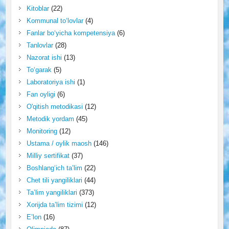
Kitoblar
(22)
Kommunal to‘lovlar
(4)
Fanlar bo‘yicha kompetensiya
(6)
Tanlovlar
(28)
Nazorat ishi
(13)
To‘garak
(5)
Laboratoriya ishi
(1)
Fan oyligi
(6)
O'qitish metodikasi
(12)
Metodik yordam
(45)
Monitoring
(12)
Ustama / oylik maosh
(146)
Milliy sertifikat
(37)
Boshlang‘ich ta’lim
(22)
Chet tili yangiliklari
(44)
Ta’lim yangiliklari
(373)
Xorijda ta’lim tizimi
(12)
E’lon
(16)