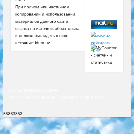
При полном или частичном
копировании и использовании
материалов данного сайта
ссылка на источник обязательна
и должна выглядеть в виде
источник: idum.uz
© Все права защищены
РЕСПУБЛИКА УЗБЕКИСТАН МИНИСТРЕРСТВО ДОШКОЛЬНОГО И ШКОЛЬНОГО ОБРАЗОВАНИЯ КОМАНДА в общеобразовательных учреждениях в 2023-2024 учебном году организация и проведение итоговой государственной аттестации обучающихся о Министра дошкольного и школьного образования Республики Узбекистан от 4 марта 2008 года (постановлением Минюста от 20 марта 2008 года № 1778 государственной регистрации) «Итоговое состояние учащихся общего среднего образования на основании положения об утверждении положения об аттестации общего среднего образования выпускной экзамен студентов в образовательных учреждениях в 2023-2024 учебном году В целях организации и прохождения аттестации приказываю: 1. Следующее: перечень предметов, по которым будет проводиться итоговая государственная аттестация и экзамен формы перевода согласно приложению 1; сертификаты международного образца, оценивающие уровень владения иностранными языками перечень согласно приложению 2; 2. Педагогический при специализированных образовательных учреждениях. научно-практический центр квалификации и международной оценки (Д.Давидова) 2024 г. До 25 марта: задания по предметам, по которым будет проводиться итоговая аттестация разработка и утверждение технических условий; итоговая аттестация на основании разработанного предметного задания разработка вопросов по предметам (устно и письменно), экзамен передача; общеобразовательные средние школы и специальные учебные заведения учащиеся выпускных классов школ и интернатов в агентской системе подготовка базы данных экзаменационных материалов и критериев оценки; перевод базы экзаменационных материалов на все языки обучения подать в Республиканский образовательный центр для изготовления; варианты экзаменов на основе разработанных контрольных материалов пусть будут поставлены задачи формирования. 3. Республиканский образовательный центр (Ш.Худайкулов) до 5 апреля 2024 года. до: база данных предоставленных экзаменационных материалов на все языки обучения перевод и экспертиза; для слепых, слабовидящих, глухих, слабослышащих и умственно отсталых детей учащиеся выпускных классов специализированных школ и школ-интернатов база данных экзаменационных материалов на всех преподаваемых языках подготовка критериев оценки; специализированные школы для умственно отсталых детей и технологии для учащихся выпускных классов школ-интернатов разработка соответствующих рекомендаций и критериев проведения ЕГЭ по естествознанию давать задания. 4. Педагогический при специализированных образовательных учреждениях. Научно-практический центр навыков и международной оценки (Д.Давидова), Республика образовательный центр (Худайкулов Ш.) итоговый государственный аттестационный экзамен ориентирован на творческое и логическое мышление при подготовке базы материалов учитывать введение заданий. 5. Следует отметить, что: сертификат государственного образца о знании общеобразовательного предмета и как минимум национальный уровень B1 по предметам на иностранных языках, указанным в Приложении 2. или международно признанный сертификат эквивалентного уровня студенты, изучающие определенный предмет, освобождаются от экзамена; по соответствующим предметам запланирована итоговая государственная аттестация за день до дня, путем жеребьевки Рабочей группой (в письменной форме по предметам, проводимым в форме) из числа сформированных вариантов выбрано 2 варианта; 2 выбранных варианта экзамена анонсированы на официальном сайте министерства и все выпускники по всей стране на основе этих вариантов проводит итоговую государственную аттестацию. 6. Государственное образование учащихся средних общеобразовательных учреждений. знания в соответствии с квалификационными требованиями, которые необходимо приобрести на основании стандартов итоговый (выпускной) контроль для 9 и 11 классов в целях тестирования Экзамены (далее – экзамены) состоят из предметов, перечисленных в приложении 1. будет сделано. 7. Экзамены пройдут с 26 мая по 15 июня 2024 г. (кроме науки физического воспитания). 8. Физическая для учащихся 9 классов общесредних образовательных учреждений. Экзамены по предмету «Образование, квалификация медицина» 1-6 мая 2024 года. сотрудники перевести под присмотр (с отклонениями в физическом или умственном развитии) специализированная школа для детей, школы-интернаты и со сколиозом школы-интернаты санаторного типа для больных детей исключены). 9. Он был слепым, слабовидящим и имел нарушения опорно-двигательного аппарата. экзамены в специализированных школах и интернатах для детей должны проводиться исходя из требований, предъявляемых к общеобразовательным учреждениям (физкультура кроме науки). 10. Специализированная школа для глухих и слабослышащих детей. и экзамены в интернатах и быть реализован в виде письменного теста по математике. 11. Специальность для умственно отсталых детей. Для 9 класса Родной язык и литературное письмо Государственный язык (язык обучения – узбекский). для неклассов) написано Математическое письмо Письменная/устная история Узбекистана Физическое воспитание практично Итоговый контроль Для 11 класса Написание родного языка и литературы (эссе) Математическое письмо Узбекский язык (обучение на узбекском языке) не посещающее общее среднее образование для учреждений)/Образовательное учреждение выбор письменный и устный Иностранный язык письменный/устный Письменная/устная история Узбекистана *По выбору студента:  Химия  Физика  Основы государственного права  География 10 бесплатных образовательных ресурсов - Мы составили подборку онлайн-проектов с интерактивными упражнениями, видеолекциями и статьями. Они помогут вам обрести новые и освежить старые знания бесплатно. 1. «ИНТУИТ» Старейшая образовательная площадка Рунета. Здесь вы найдёте сотни текстовых и видеокурсов на десятки различных тем — от программирования до психологии. Многие курсы подготовлены российскими университетами и крупными международными компаниями вроде Intel и Microsoft. Самостоятельное обучение бесплатное, но желающие могут оплатить услуги персональных наставников. 2. «Смартия» знакомит с актуальными профессиями и подсказывает, как им обучаться. Выбрав заинтересовавшую вас специальность — SMM-специалист, фотограф, веб-дизайнер или другую, — увидите список необходимых для неё умений. Чтобы вы могли освоить их самостоятельно, для каждого умения площадка отображает подборку ссылок на учебные материалы. Хотя «Смартия» ориентируется на русскоязычную аудиторию, часть контента всё же доступна только на английском. 3. «Лекторий Физтеха» Проект Московского физико-технического института (Физтеха). С его помощью вы можете смотреть онлайн серии лекций, записанные на видео в этом вузе. В числе доступных предметов — физика, биология, химия, информационные технологии и другие. К некоторым лекциям администрация ресурса прилагает готовые конспекты, которые можно скачивать в PDF-формате. 4. ITMOcourses Онлайн-площадка Санкт-Петербургского национального исследовательского университета информационных технологий, механики и оптики (ИТМО). Ресурс предоставляет свободный доступ к курсам, разработанным в этом вузе. Каталог материалов разбит на четыре категории: «Оптические системы и технологии», «Приборостроение и робототехника», «Информационные технологии» и «Биотехнологии». Курсы состоят из видеолекций, интерактивных демонстраций и заданий. 5. «КиберЛенинка» Электронная научная библиотека открытого доступа. Каталог площадки регулярно обрастает текстами статей из различных научных изданий. Сгруппированные по журналам и рубрикам публикации можно читать онлайн или скачивать целиком в PDF-формате. Проект нацелен на популяризацию науки за счёт открытого доступа к качественной информации. 6. «ПостНаука» На этом ресурсе публикуют подборки видеолекций, составленные экспертами из разных отраслей и объединённые общими темами. Среди них, к примеру, есть серии «Биоинформатика и геномика», «Культура средневековой Скандинавии» и Cinema Studies о теории кино. Каждая подборка лекций — логически связанная история, рассказанная экспертом от первого лица. Кроме того, на сайте появляются научно-образовательные статьи и тесты на разные темы. 7. «Newочём» Команда проекта «Newочём» отбирает самые интересные тексты из англоязычных СМИ и переводит те из них, за которые голосуют участники сообщества «ВКонтакте». По большей части это научно-популярные статьи. Редакторы придумывают лишь заголовки, в остальном содержание переводов соответствует оригиналам. Полные тексты можно читать прямо в социальной сети. 8. InternetUrok Онлайн-база материалов по основным дисциплинам школьной программы. Информация на сайте структурирована по классам, предметам и темам (урокам). Каждый урок состоит из видеолекций и конспектов. Есть также интерактивные тренажёры и тесты для закрепления пройденного материала. Даже если вы давно окончили школу, возможность повторить программу старших классов всегда может пригодиться. 9. Edutainme Ещё один ресурс об образовании. В отличие от Newtonew, как мне кажется, Edutainme больше ориентируется на представителей индустрии: педагогов, предпринимателей, разработчиков образовательных проектов. Но и любой, кто просто стремится к саморазвитию, найдёт на сайте много полезного и интересного для себя. Например, информацию о новых курсах и образовательных сервисах. 10. Newtonew Онлайн-медиа об образовании и обучении в широком смысле. Авторы Newtonew пишут об инструментах, заведениях, тактиках и стратегиях, которые помогают учить других и получать новые знания самостоятельно. На этой площадке вы найдёте новости, обзоры, аналитические мате
55863853