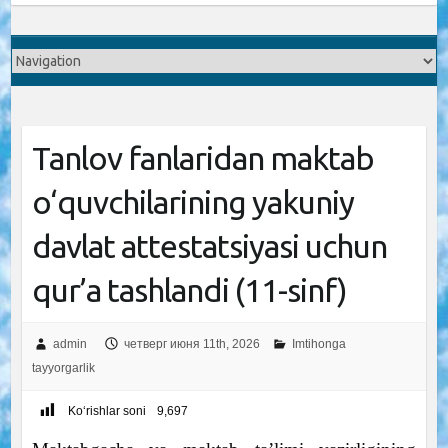
Tanlov fanlaridan maktab
o‘quvchilarining yakuniy
davlat attestatsiyasi uchun
qur’a tashlandi (11-sinf)
admin
четверг июня 11th, 2026
Imtihonga
tayyorgarlik
Ko‘rishlar soni
9,697