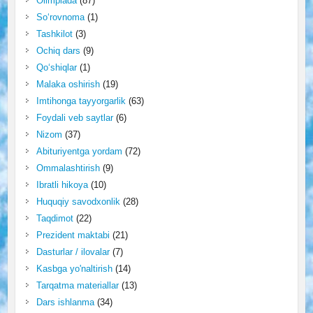
Olimpiada
(87)
So‘rovnoma
(1)
Tashkilot
(3)
Ochiq dars
(9)
Qo‘shiqlar
(1)
Malaka oshirish
(19)
Imtihonga tayyorgarlik
(63)
Foydali veb saytlar
(6)
Nizom
(37)
Abituriyentga yordam
(72)
Ommalashtirish
(9)
Ibratli hikoya
(10)
Huquqiy savodxonlik
(28)
Taqdimot
(22)
Prezident maktabi
(21)
Dasturlar / ilovalar
(7)
Kasbga yo'naltirish
(14)
Tarqatma materiallar
(13)
Dars ishlanma
(34)