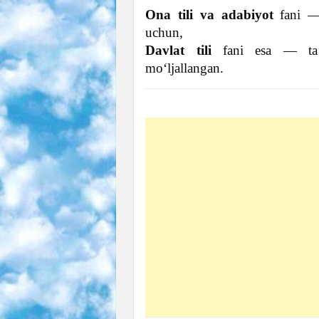
Ona tili va adabiyot
fani — 
uchun,
Davlat tili
fani esa — ta’l
mo‘ljallangan.