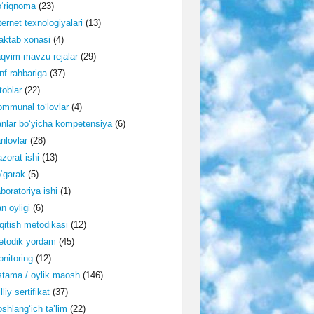
‘riqnoma
(23)
ternet texnologiyalari
(13)
ktab xonasi
(4)
qvim-mavzu rejalar
(29)
nf rahbariga
(37)
toblar
(22)
mmunal to‘lovlar
(4)
nlar bo‘yicha kompetensiya
(6)
nlovlar
(28)
zorat ishi
(13)
‘garak
(5)
boratoriya ishi
(1)
n oyligi
(6)
qitish metodikasi
(12)
etodik yordam
(45)
nitoring
(12)
tama / oylik maosh
(146)
lliy sertifikat
(37)
shlang‘ich ta’lim
(22)