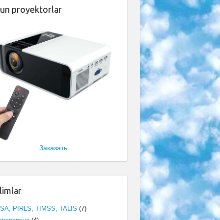
un proyektorlar
Заказать
limlar
ISA, PIRLS, TIMSS, TALIS
(7)