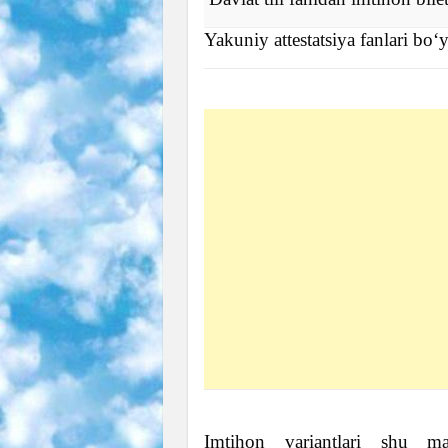
Yakuniy attestatsiya fanlari bo‘
Imtihon variantlari shu mate