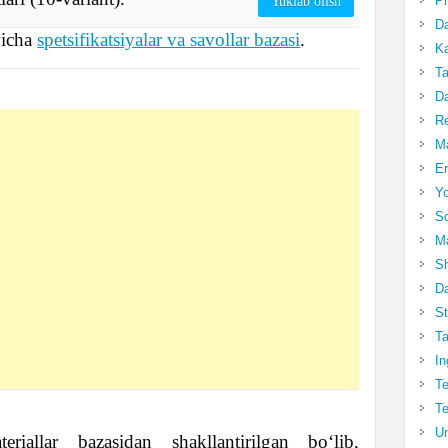
Pr
Yuklab olish
Da
yicha
spetsifikatsiyalar va savollar bazasi
.
Ka
Ta
Da
R
Ma
Er
Yo
So
Ma
Sh
Da
St
Ta
In
Te
Te
Un
riallar bazasidan shakllantirilgan bo‘lib,