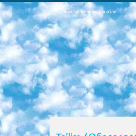
Образовательный портал
РЕСПУБЛИКА УЗБЕКИСТАН МИНИСТРЕРСТВО ДОШКОЛЬНОГО И ШКОЛЬНОГО ОБРАЗОВАНИЯ КОМАНДА в общеобразовательных учреждениях в 2023-2024 учебном году организация и проведение итоговой государственной аттестации обучающихся о Министра дошкольного и школьного образования Республики Узбекистан от 4 марта 2008 года (постановлением Минюста от 20 марта 2008 года № 1778 государственной регистрации) «Итоговое состояние учащихся общего среднего образования на основании положения об утверждении положения об аттестации общего среднего образования выпускной экзамен студентов в образовательных учреждениях в 2023-2024 учебном году В целях организации и прохождения аттестации приказываю: 1. Следующее: перечень предметов, по которым будет проводиться итоговая государственная аттестация и экзамен формы перевода согласно приложению 1; сертификаты международного образца, оценивающие уровень владения иностранными языками перечень согласно приложению 2; 2. Педагогический при специализированных образовательных учреждениях. научно-практический центр квалификации и международной оценки (Д.Давидова) 2024 г. До 25 марта: задания по предметам, по которым будет проводиться итоговая аттестация разработка и утверждение технических условий; итоговая аттестация на основании разработанного предметного задания разработка вопросов по предметам (устно и письменно), экзамен передача; общеобразовательные средние школы и специальные учебные заведения учащиеся выпускных классов школ и интернатов в агентской системе подготовка базы данных экзаменационных материалов и критериев оценки; перевод базы экзаменационных материалов на все языки обучения подать в Республиканский образовательный центр для изготовления; варианты экзаменов на основе разработанных контрольных материалов пусть будут поставлены задачи формирования. 3. Республиканский образовательный центр (Ш.Худайкулов) до 5 апреля 2024 года. до: база данных предоставленных экзаменационных материалов на все языки обучения перевод и экспертиза; для слепых, слабовидящих, глухих, слабослышащих и умственно отсталых детей учащиеся выпускных классов специализированных школ и школ-интернатов база данных экзаменационных материалов на всех преподаваемых языках подготовка критериев оценки; специализированные школы для умственно отсталых детей и технологии для учащихся выпускных классов школ-интернатов разработка соответствующих рекомендаций и критериев проведения ЕГЭ по естествознанию давать задания. 4. Педагогический при специализированных образовательных учреждениях. Научно-практический центр навыков и международной оценки (Д.Давидова), Республи