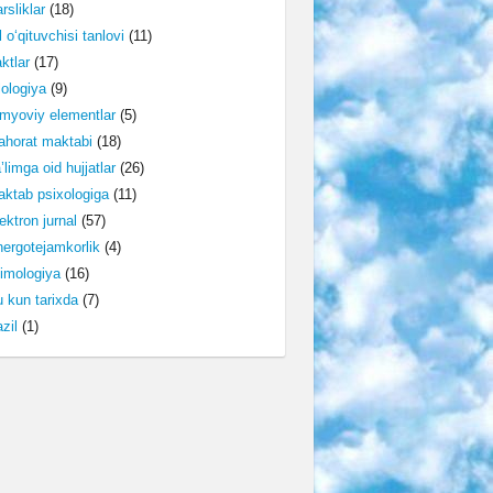
rsliklar
(18)
l o‘qituvchisi tanlovi
(11)
ktlar
(17)
lologiya
(9)
myoviy elementlar
(5)
horat maktabi
(18)
’limga oid hujjatlar
(26)
ktab psixologiga
(11)
ektron jurnal
(57)
ergotejamkorlik
(4)
imologiya
(16)
 kun tarixda
(7)
zil
(1)