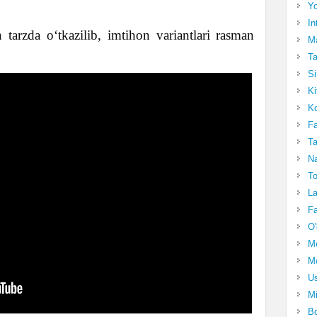
Yo
In
 tarzda o‘tkazilib, imtihon variantlari rasman
Ma
Ta
Si
Ki
Ko
Fa
Ta
Na
To
La
Fa
O'
M
Mo
Us
Mi
Bo