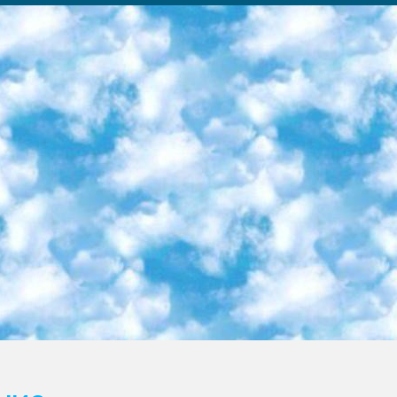
ка образовательный центр (Худайкулов Ш.) итоговый государственный аттестационный экзамен ориентирован на творческое и логическое мышление при подготовке базы материалов учитывать введение заданий. 5. Следует отметить, что: сертификат государственного образца о знании общеобразовательного предмета и как минимум национальный уровень B1 по предметам на иностранных языках, указанным в Приложении 2. или международно признанный сертификат эквивалентного уровня студенты, изучающие определенный предмет, освобождаются от экзамена; по соответствующим предметам запланирована итоговая государственная аттестация за день до дня, путем жеребьевки Рабочей группой (в письменной форме по предметам, проводимым в форме) из числа сформированных вариантов выбрано 2 варианта; 2 выбранных варианта экзамена анонсированы на официальном сайте министерства и все выпускники по всей стране на основе этих вариантов проводит итоговую государственную аттестацию. 6. Государственное образование учащихся средних общеобразовательных учреждений. знания в соответствии с квалификационными требованиями, которые необходимо приобрести на основании стандартов итоговый (выпускной) контроль для 9 и 11 классов в целях тестирования Экзамены (далее – экзамены) состоят из предметов, перечисленных в приложении 1. будет сделано. 7. Экзамены пройдут с 26 мая по 15 июня 2024 г. (кроме науки физического воспитания). 8. Физическая для учащихся 9 классов общесредних образовательных учреждений. Экзамены по предмету «Образование, квалификация медицина» 1-6 мая 2024 года. сотрудники перевести под присмотр (с отклонениями в физическом или умственном развитии) специализированная школа для детей, школы-интернаты и со сколиозом школы-интернаты санаторного типа для больных детей исключены). 9. Он был слепым, слабовидящим и имел нарушения опорно-двигательного аппарата. экзамены в специализированных школах и интернатах для детей должны проводиться исходя из требований, предъявляемых к общеобразовательным учреждениям (физкультура кроме науки). 10. Специализированная школа для глухих и слабослышащих детей. и экзамены в интернатах и быть реализован в виде письменного теста по математике. 11. Специальность для умственно отсталых детей. Для 9 класса Родной язык и литературное письмо Государственный язык (язык обучения – узбекский). для неклассов) написано Математическое письмо Письменная/устная история Узбекистана Физическое воспитание практично Итоговый контроль Для 11 класса Написание родного языка и литературы (эссе) Математическое письмо Узбекский язык (обучение на узбекском языке) не посещающее общее среднее образование для учреждений)/Образовательное учреждение выбор письменный и устный Иностранный язык письменный/устный Письменная/устная история Узбекистана *По выбору студента:  Химия  Физика  Основы государственного права  География 10 бесплатных образовательных ресурсов - Мы составили подборку онлайн-проектов с интерактивными упражнениями, видеолекциями и статьями. Они помогут вам обрести новые и освежить старые знания бесплатно. 1. «ИНТУИТ» Старейшая образовательная площадка Рунета. Здесь вы найдёте сотни текстовых и видеокурсов на десятки различных тем — от программирования до психологии. Многие курсы подготовлены российскими университетами и крупными международными компаниями вроде Intel и Microsoft. Самостоятельное обучение бесплатное, но желающие могут оплатить услуги персональных наставников. 2. «Смартия» знакомит с актуальными профессиями и подсказывает, как им обучаться. Выбрав заинтересовавшую вас специальность — SMM-специалист, фотограф, веб-дизайнер или другую, — увидите список необходимых для неё умений. Чтобы вы могли освоить их самостоятельно, для каждого умения площадка отображает подборку ссылок на учебные материалы. Хотя «Смартия» ориентируется на русскоязычную аудиторию, часть контента всё же доступна только на английском. 3. «Лекторий Физтеха» Проект Московского физико-технического института (Физтеха). С его помощью вы можете смотреть онлайн серии лекций, записанные на видео в этом вузе. В числе доступных предметов — физика, биология, химия, информационные технологии и другие. К некоторым лекциям администрация ресурса прилагает готовые конспекты, которые можно скачивать в PDF-формате. 4. ITMOcourses Онлайн-площадка Санкт-Петербургского национального исследовательского университета информационных технологий, механики и оптики (ИТМО). Ресурс предоставляет свободный доступ к курсам, разработанным в этом вузе. Каталог материалов разбит на четыре категории: «Оптические системы и технологии», «Приборостроение и робототехника», «Информационные технологии» и «Биотехнологии». Курсы состоят из видеолекций, интерактивных демонстраций и заданий. 5. «КиберЛенинка» Электронная научная библиот