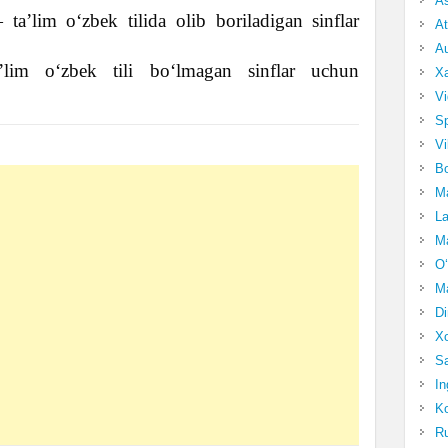
A
ta’lim o‘zbek tilida olib boriladigan sinflar
At
Au
im o‘zbek tili bo‘lmagan sinflar uchun
Xa
Vi
Sp
Vi
Bo
Ma
La
Ma
O‘
Ma
Di
Xo
Sa
In
Ko
Ru