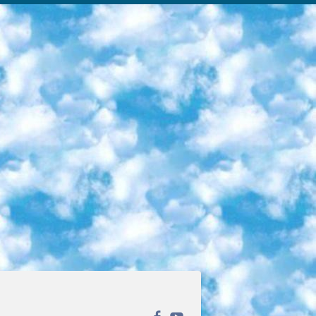
ека открытого доступа. Каталог площадки регулярно обрастает текстами статей из различных научных изданий. Сгруппированные по журналам и рубрикам публикации можно читать онлайн или скачивать целиком в PDF-формате. Проект нацелен на популяризацию науки за счёт открытого доступа к качественной информации. 6. «ПостНаука» На этом ресурсе публикуют подборки видеолекций, составленные экспертами из разных отраслей и объединённые общими темами. Среди них, к примеру, есть серии «Биоинформатика и геномика», «Культура средневековой Скандинавии» и Cinema Studies о теории кино. Каждая подборка лекций — логически связанная история, рассказанная экспертом от первого лица. Кроме того, на сайте появляются научно-образовательные статьи и тесты на разные темы. 7. «Newочём» Команда проекта «Newочём» отбирает самые интересные тексты из англоязычных СМИ и переводит те из них, за которые голосуют участники сообщества «ВКонтакте». По большей части это научно-популярные статьи. Редакторы придумывают лишь заголовки, в остальном содержание переводов соответствует оригиналам. Полные тексты можно читать прямо в социальной сети. 8. InternetUrok Онлайн-база материалов по основным дисциплинам школьной программы. Информация на сайте структурирована по классам, предметам и темам (урокам). Каждый урок состоит из видеолекций и конспектов. Есть также интерактивные тренажёры и тесты для закрепления пройденного материала. Даже если вы давно окончили школу, возможность повторить программу старших классов всегда может пригодиться. 9. Edutainme Ещё один ресурс об образовании. В отличие от Newtonew, как мне кажется, Edutainme больше ориентируется на представителей индустрии: педагогов, предпринимателей, разработчиков образовательных проектов. Но и любой, кто просто стремится к саморазвитию, найдёт на сайте много полезного и интересного для себя. Например, информацию о новых курсах и образовательных сервисах. 10. Newtonew Онлайн-медиа об образовании и обучении в широком смысле. Авторы Newtonew пишут об инструментах, заведениях, тактиках и стратегиях, которые помогают учить других и получать новые знания самостоятельно. На этой площадке вы найдёте новости, обзоры, аналитические мат