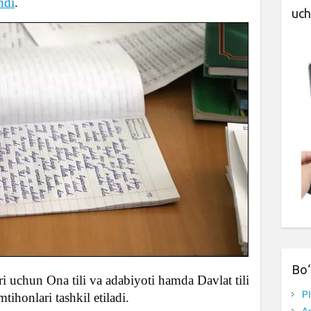
ndi
.
uch
Bo‘
ri uchun Ona tili va adabiyoti hamda Davlat tili
P
tihonlari tashkil etiladi.