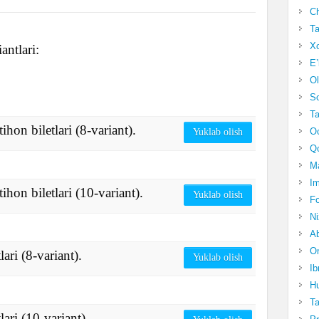
Ch
Ta
Xo
antlari:
E’
Ol
S
Ta
ihon biletlari (8-variant).
Oc
Yuklab olish
Qo
Ma
Im
ihon biletlari (10-variant).
Yuklab olish
Fo
N
Ab
Om
lari (8-variant).
Yuklab olish
Ib
Hu
T
lari (10-variant).