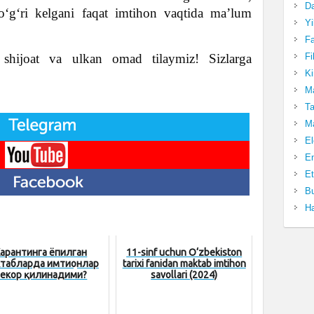
Da
to‘g‘ri kelgani faqat imtihon vaqtida ma’lum
Yi
Fa
Fi
, shijoat va ulkan omad tilaymiz! Sizlarga
Ki
Ma
Ta
Ma
El
En
Et
Bu
Ha
арантинга ёпилган
11-sinf uchun O‘zbekiston
табларда имтиҳонлар
tarixi fanidan maktab imtihon
бекор қилинадими?
savollari (2024)