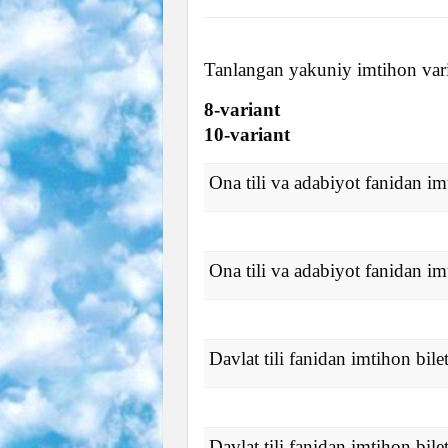
Tanlangan yakuniy imtihon vari
8-variant
10-variant
Ona tili va adabiyot fanidan imt
Ona tili va adabiyot fanidan imt
Davlat tili fanidan imtihon bilet
Davlat tili fanidan imtihon bilet