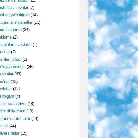
ezident maktabi
(21)
sturlar / ilovalar
(7)
sbga yo'naltirish
(14)
rqatma materiallar
(13)
rs ishlanma
(34)
eklama
(2)
salalarni yechish
(1)
taklar
(2)
shlar ittifoqi
(1)
‘ragan edingiz
(35)
qolalar
(43)
e’rlar
(13)
vlatlar
(12)
rategiya
(4)
dbir ssenariysi
(18)
gliz tilida matn
(10)
rmin va atamalar
(19)
stlar
(44)
iversitetlar
(15)