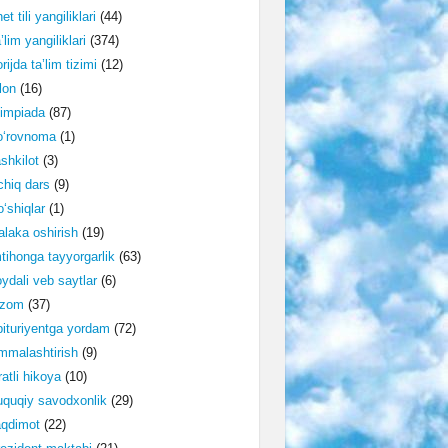
et tili yangiliklari
(44)
’lim yangiliklari
(374)
rijda ta’lim tizimi
(12)
lon
(16)
impiada
(87)
o‘rovnoma
(1)
shkilot
(3)
hiq dars
(9)
‘shiqlar
(1)
laka oshirish
(19)
tihonga tayyorgarlik
(63)
ydali veb saytlar
(6)
izom
(37)
ituriyentga yordam
(72)
malashtirish
(9)
ratli hikoya
(10)
quqiy savodxonlik
(29)
aqdimot
(22)