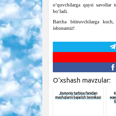
o‘quvchilarga qaysi savollar 
bo‘ladi.
Barcha bitiruvchilarga kuch
ishonamiz!
O‘xshash mavzular:
Jismoniy tarbiya fanidan
К
mashqlarni bajarish texnikasi
мак