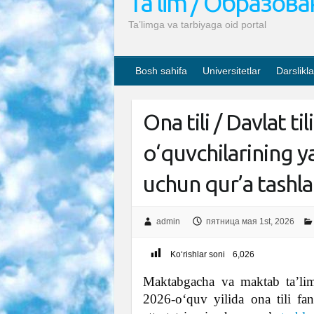
Ta’lim / Образов
Ta’limga va tarbiyaga oid portal
Bosh sahifa
Universitetlar
Darslikla
Ona tili / Davlat t
o‘quvchilarining y
uchun qur’a tashla
admin
пятница мая 1st, 2026
Ko‘rishlar soni
6,026
Maktabgacha va maktab taʼlimi
2026-oʻquv yilida ona tili fa