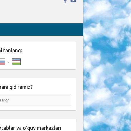
ni tanlang:
ani qidiramiz?
rch
tablar va o‘quv markazlari