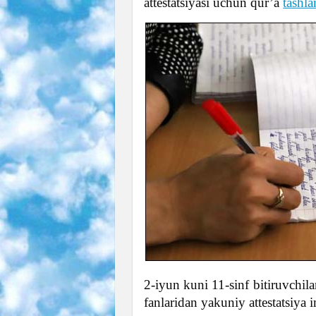
attestatsiyasi uchun qur’a
tashla
2-iyun kuni 11-sinf bitiruvchila
fanlaridan yakuniy attestatsiya im