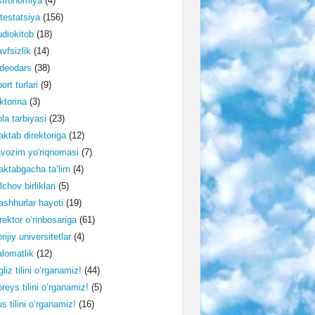
stronomiya
(4)
testatsiya
(156)
diokitob
(18)
vfsizlik
(14)
deodars
(38)
ort turlari
(9)
ktorina
(3)
la tarbiyasi
(23)
ktab direktoriga
(12)
vozim yo'riqnomasi
(7)
ktabgacha ta’lim
(4)
lchov birliklari
(5)
shhurlar hayoti
(19)
rektor o‘rinbosariga
(61)
rijiy universitetlar
(4)
lomatlik
(12)
gliz tilini o‘rganamiz!
(44)
reys tilini o‘rganamiz!
(5)
s tilini o‘rganamiz!
(16)