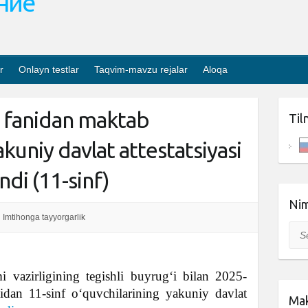
ание
r
Onlayn testlar
Taqvim-mavzu rejalar
Aloqa
ili fanidan maktab
Til
akuniy davlat attestatsiyasi
ndi (11-sinf)
Nim
Imtihonga tayyorgarlik
Sea
 vazirligining tegishli buyrugʻi bilan 2025-
nidan 11-sinf o‘quvchilarining yakuniy davlat
Mak