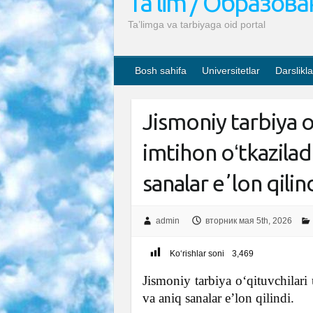
Ta’lim / Образов
Ta’limga va tarbiyaga oid portal
Bosh sahifa
Universitetlar
Darslikla
Jismoniy tarbiya o
imtihon oʻtkazilad
sanalar eʼlon qilin
admin
вторник мая 5th, 2026
Ko‘rishlar soni
3,469
Jismoniy tarbiya o‘qituvchilari
va aniq sanalar eʼlon qilindi.