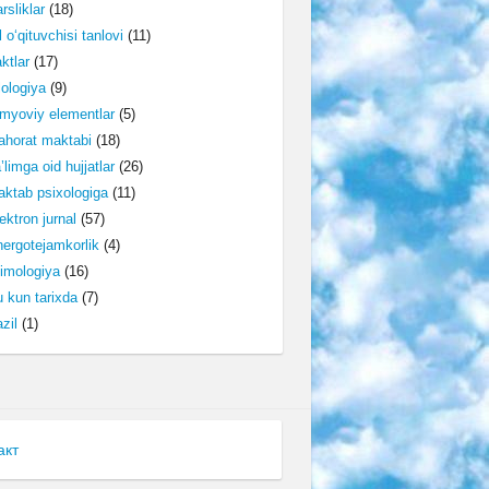
rsliklar
(18)
l o‘qituvchisi tanlovi
(11)
ktlar
(17)
lologiya
(9)
myoviy elementlar
(5)
horat maktabi
(18)
’limga oid hujjatlar
(26)
ktab psixologiga
(11)
ektron jurnal
(57)
ergotejamkorlik
(4)
imologiya
(16)
 kun tarixda
(7)
zil
(1)
акт