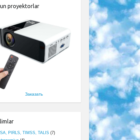
un proyektorlar
Заказать
limlar
ISA, PIRLS, TIMSS, TALIS
(7)