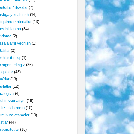
ezident maktabi
(21)
sturlar / ilovalar
(7)
sbga yo'naltirish
(14)
rqatma materiallar
(13)
rs ishlanma
(34)
eklama
(2)
salalarni yechish
(1)
taklar
(2)
shlar ittifoqi
(1)
‘ragan edingiz
(35)
qolalar
(43)
e’rlar
(13)
vlatlar
(12)
rategiya
(4)
dbir ssenariysi
(18)
gliz tilida matn
(10)
rmin va atamalar
(19)
stlar
(44)
iversitetlar
(15)