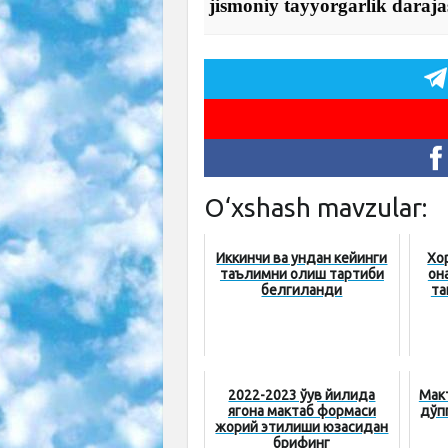
jismoniy tayyorgarlik daraja
O‘xshash mavzular:
Иккинчи ва ундан кейинги
Хо
таълимни олиш тартиби
он
белгиланди
та
2022-2023 ўқув йилида
Макт
ягона мактаб формаси
дўп
жорий этилиши юзасидан
брифинг