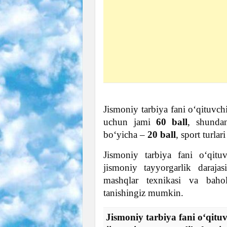
Jismoniy tarbiya fani oʻqituvch
uchun jami
60 ball
, shundan
boʻyicha –
20 ball
, sport turla
Jismoniy tarbiya fani oʻqitu
jismoniy tayyorgarlik darajas
mashqlar texnikasi va bahol
tanishingiz mumkin.
Jismoniy tarbiya fani oʻqitu