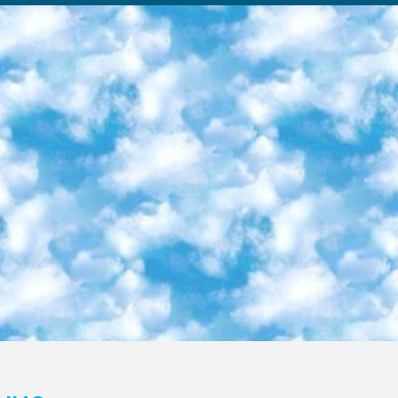
ка образовательный центр (Худайкулов Ш.) итоговый государственный аттестационный экзамен ориентирован на творческое и логическое мышление при подготовке базы материалов учитывать введение заданий. 5. Следует отметить, что: сертификат государственного образца о знании общеобразовательного предмета и как минимум национальный уровень B1 по предметам на иностранных языках, указанным в Приложении 2. или международно признанный сертификат эквивалентного уровня студенты, изучающие определенный предмет, освобождаются от экзамена; по соответствующим предметам запланирована итоговая государственная аттестация за день до дня, путем жеребьевки Рабочей группой (в письменной форме по предметам, проводимым в форме) из числа сформированных вариантов выбрано 2 варианта; 2 выбранных варианта экзамена анонсированы на официальном сайте министерства и все выпускники по всей стране на основе этих вариантов проводит итоговую государственную аттестацию. 6. Государственное образование учащихся средних общеобразовательных учреждений. знания в соответствии с квалификационными требованиями, которые необходимо приобрести на основании стандартов итоговый (выпускной) контроль для 9 и 11 классов в целях тестирования Экзамены (далее – экзамены) состоят из предметов, перечисленных в приложении 1. будет сделано. 7. Экзамены пройдут с 26 мая по 15 июня 2024 г. (кроме науки физического воспитания). 8. Физическая для учащихся 9 классов общесредних образовательных учреждений. Экзамены по предмету «Образование, квалификация медицина» 1-6 мая 2024 года. сотрудники перевести под присмотр (с отклонениями в физическом или умственном развитии) специализированная школа для детей, школы-интернаты и со сколиозом школы-интернаты санаторного типа для больных детей исключены). 9. Он был слепым, слабовидящим и имел нарушения опорно-двигательного аппарата. экзамены в специализированных школах и интернатах для детей должны проводиться исходя из требований, предъявляемых к общеобразовательным учреждениям (физкультура кроме науки). 10. Специализированная школа для глухих и слабослышащих детей. и экзамены в интернатах и быть реализован в виде письменного теста по математике. 11. Специальность для умственно отсталых детей. Для 9 класса Родной язык и литературное письмо Государственный язык (язык обучения – узбекский). для неклассов) написано Математическое письмо Письменная/устная история Узбекистана Физическое воспитание практично Итоговый контроль Для 11 класса Написание родного языка и литературы (эссе) Математическое письмо Узбекский язык (обучение на узбекском языке) не посещающее общее среднее образование для учреждений)/Образовательное учреждение выбор письменный и устный Иностранный язык письменный/устный Письменная/устная история Узбекистана *По выбору студента:  Химия  Физика  Основы государственного права  География 10 бесплатных образовательных ресурсов - Мы составили подборку онлайн-проектов с интерактивными упражнениями, видеолекциями и статьями. Они помогут вам обрести новые и освежить старые знания бесплатно. 1. «ИНТУИТ» Старейшая образовательная площадка Рунета. Здесь вы найдёте сотни текстовых и видеокурсов на десятки различных тем — от программирования до психологии. Многие курсы подготовлены российскими университетами и крупными международными компаниями вроде Intel и Microsoft. Самостоятельное обучение бесплатное, но желающие могут оплатить услуги персональных наставников. 2. «Смартия» знакомит с актуальными профессиями и подсказывает, как им обучаться. Выбрав заинтересовавшую вас специальность — SMM-специалист, фотограф, веб-дизайнер или другую, — увидите список необходимых для неё умений. Чтобы вы могли освоить их самостоятельно, для каждого умения площадка отображает подборку ссылок на учебные материалы. Хотя «Смартия» ориентируется на русскоязычную аудиторию, часть контента всё же доступна только на английском. 3. «Лекторий Физтеха» Проект Московского физико-технического института (Физтеха). С его помощью вы можете смотреть онлайн серии лекций, записанные на видео в этом вузе. В числе доступных предметов — физика, биология, химия, информационные технологии и другие. К некоторым лекциям администрация ресурса прилагает готовые конспекты, которые можно скачивать в PDF-формате. 4. ITMOcourses Онлайн-площадка Санкт-Петербургского национального исследовательского университета информационных технологий, механики и оптики (ИТМО). Ресурс предоставляет свободный доступ к курсам, разработанным в этом вузе. Каталог материалов разбит на четыре категории: «Оптические системы и технологии», «Приборостроение и робототехника», «Информационные технологии» и «Биотехнологии». Курсы состоят из видеолекций, интерактивных демонстраций и заданий. 5. «КиберЛенинка» Электронная научная библиот