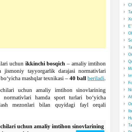
Ch
Ta
Xo
E’
Ol
S
Ta
Oc
Qo
ilari uchun
ikkinchi bosqich
– amaliy imtihon
Ma
 jismoniy tayyorgarlik darajasi normativlari
Im
ri boʻyicha mashqlar texnikasi –
40 ball
beriladi
.
Fo
vchilari uchun amaliy imtihon sinovlarining
N
i normativlari hamda sport turlari boʻyicha
Ab
Om
ash mezonlari bilan quyidagi fayl orqali
Ib
Hu
T
vchilari uchun amaliy imtihon sinovlarining