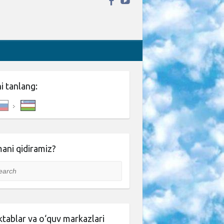
ni tanlang:
ani qidiramiz?
rch
tablar va o‘quv markazlari