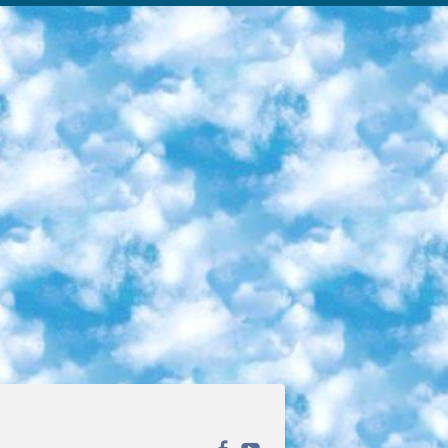
ека открытого доступа. Каталог площадки регулярно обрастает текстами статей из различных научных изданий. Сгруппированные по журналам и рубрикам публикации можно читать онлайн или скачивать целиком в PDF-формате. Проект нацелен на популяризацию науки за счёт открытого доступа к качественной информации. 6. «ПостНаука» На этом ресурсе публикуют подборки видеолекций, составленные экспертами из разных отраслей и объединённые общими темами. Среди них, к примеру, есть серии «Биоинформатика и геномика», «Культура средневековой Скандинавии» и Cinema Studies о теории кино. Каждая подборка лекций — логически связанная история, рассказанная экспертом от первого лица. Кроме того, на сайте появляются научно-образовательные статьи и тесты на разные темы. 7. «Newочём» Команда проекта «Newочём» отбирает самые интересные тексты из англоязычных СМИ и переводит те из них, за которые голосуют участники сообщества «ВКонтакте». По большей части это научно-популярные статьи. Редакторы придумывают лишь заголовки, в остальном содержание переводов соответствует оригиналам. Полные тексты можно читать прямо в социальной сети. 8. InternetUrok Онлайн-база материалов по основным дисциплинам школьной программы. Информация на сайте структурирована по классам, предметам и темам (урокам). Каждый урок состоит из видеолекций и конспектов. Есть также интерактивные тренажёры и тесты для закрепления пройденного материала. Даже если вы давно окончили школу, возможность повторить программу старших классов всегда может пригодиться. 9. Edutainme Ещё один ресурс об образовании. В отличие от Newtonew, как мне кажется, Edutainme больше ориентируется на представителей индустрии: педагогов, предпринимателей, разработчиков образовательных проектов. Но и любой, кто просто стремится к саморазвитию, найдёт на сайте много полезного и интересного для себя. Например, информацию о новых курсах и образовательных сервисах. 10. Newtonew Онлайн-медиа об образовании и обучении в широком смысле. Авторы Newtonew пишут об инструментах, заведениях, тактиках и стратегиях, которые помогают учить других и получать новые знания самостоятельно. На этой площадке вы найдёте новости, обзоры, аналитические мат