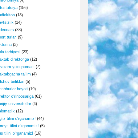
stronomiya
(4)
testatsiya
(156)
diokitob
(18)
vfsizlik
(14)
deodars
(38)
ort turlari
(9)
ktorina
(3)
la tarbiyasi
(23)
ktab direktoriga
(12)
vozim yo'riqnomasi
(7)
ktabgacha ta’lim
(4)
lchov birliklari
(5)
shhurlar hayoti
(19)
rektor o‘rinbosariga
(61)
rijiy universitetlar
(4)
lomatlik
(12)
gliz tilini o‘rganamiz!
(44)
reys tilini o‘rganamiz!
(5)
s tilini o‘rganamiz!
(16)