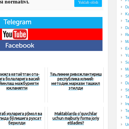
Pr
si normativi.
Yuklab olish
Da
Ka
Ta
Da
R
Ma
Er
Yo
So
Ma
рижга кетаётган ота-
Таълимни ривожлантириш
Sh
ага болаларига васий
республика илмий-
Da
йинлаш мажбурияти
методик маркази ташкил
юкланяпти
этилди
St
Ta
In
Te
аб қизларига рўмол ва
Maktablarda o‘quvchilar
Te
пида бўлишига рухсат
uchun majburiy forma joriy
берилди
etiladimi?
Un