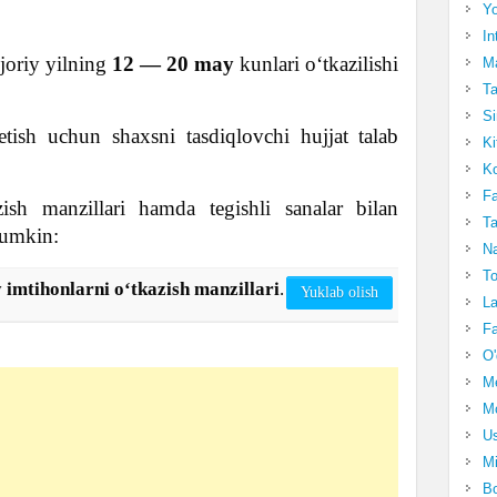
Yo
In
joriy yilning
12 — 20 may
kunlari o‘tkazilishi
Ma
Ta
Si
etish uchun shaxsni tasdiqlovchi hujjat talab
Ki
Ko
Fa
ish manzillari hamda tegishli sanalar bilan
Ta
mumkin:
Na
To
 imtihonlarni oʻtkazish manzillari
.
Yuklab olish
La
Fa
O'
M
Mo
Us
Mi
Bo