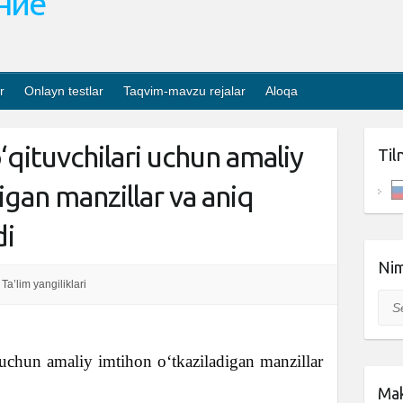
ание
r
Onlayn testlar
Taqvim-mavzu rejalar
Aloqa
‘qituvchilari uchun amaliy
Til
igan manzillar va aniq
di
Nim
Ta’lim yangiliklari
Sea
 uchun amaliy imtihon oʻtkaziladigan manzillar
Mak