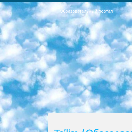
Образовательный портал
РЕСПУБЛИКА УЗБЕКИСТАН МИНИСТРЕРСТВО ДОШКОЛЬНОГО И ШКОЛЬНОГО ОБРАЗОВАНИЯ КОМАНДА в общеобразовательных учреждениях в 2023-2024 учебном году организация и проведение итоговой государственной аттестации обучающихся о Министра дошкольного и школьного образования Республики Узбекистан от 4 марта 2008 года (постановлением Минюста от 20 марта 2008 года № 1778 государственной регистрации) «Итоговое состояние учащихся общего среднего образования на основании положения об утверждении положения об аттестации общего среднего образования выпускной экзамен студентов в образовательных учреждениях в 2023-2024 учебном году В целях организации и прохождения аттестации приказываю: 1. Следующее: перечень предметов, по которым будет проводиться итоговая государственная аттестация и экзамен формы перевода согласно приложению 1; сертификаты международного образца, оценивающие уровень владения иностранными языками перечень согласно приложению 2; 2. Педагогический при специализированных образовательных учреждениях. научно-практический центр квалификации и международной оценки (Д.Давидова) 2024 г. До 25 марта: задания по предметам, по которым будет проводиться итоговая аттестация разработка и утверждение технических условий; итоговая аттестация на основании разработанного предметного задания разработка вопросов по предметам (устно и письменно), экзамен передача; общеобразовательные средние школы и специальные учебные заведения учащиеся выпускных классов школ и интернатов в агентской системе подготовка базы данных экзаменационных материалов и критериев оценки; перевод базы экзаменационных материалов на все языки обучения подать в Республиканский образовательный центр для изготовления; варианты экзаменов на основе разработанных контрольных материалов пусть будут поставлены задачи формирования. 3. Республиканский образовательный центр (Ш.Худайкулов) до 5 апреля 2024 года. до: база данных предоставленных экзаменационных материалов на все языки обучения перевод и экспертиза; для слепых, слабовидящих, глухих, слабослышащих и умственно отсталых детей учащиеся выпускных классов специализированных школ и школ-интернатов база данных экзаменационных материалов на всех преподаваемых языках подготовка критериев оценки; специализированные школы для умственно отсталых детей и технологии для учащихся выпускных классов школ-интернатов разработка соответствующих рекомендаций и критериев проведения ЕГЭ по естествознанию давать задания. 4. Педагогический при специализированных образовательных учреждениях. Научно-практический центр навыков и международной оценки (Д.Давидова), Республи