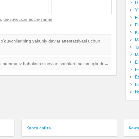
Da
Yi
Fa
я
,
физическое воспитание
Fi
Ki
Ma
b o‘quvchilarining yakuniy davlat attestatsiyasi uchun
Ta
Ma
El
a summativ baholash sinovlari sanalari ma’lum qilindi
→
En
Et
Bu
Ha
Карта сайта
Конт