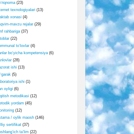
‘riqnoma
(23)
ternet texnologiyalari
(13)
ktab xonasi
(4)
qvim-mavzu rejalar
(29)
nf rahbariga
(37)
toblar
(22)
mmunal to‘lovlar
(4)
nlar bo‘yicha kompetensiya
(6)
nlovlar
(28)
zorat ishi
(13)
‘garak
(5)
boratoriya ishi
(1)
n oyligi
(6)
qitish metodikasi
(12)
etodik yordam
(45)
nitoring
(12)
tama / oylik maosh
(146)
lliy sertifikat
(37)
shlang‘ich ta’lim
(22)