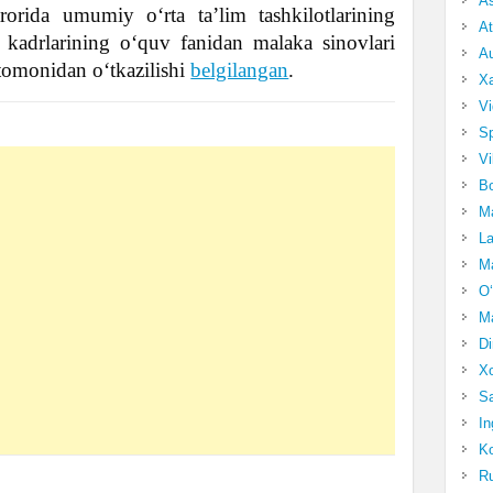
A
rorida umumiy o‘rta ta’lim tashkilotlarining
At
 kadrlarining o‘quv fanidan malaka sinovlari
Au
 tomonidan o‘tkazilishi
belgilangan
.
Xa
Vi
Sp
Vi
Bo
Ma
La
Ma
O‘
Ma
Di
Xo
Sa
In
Ko
Ru