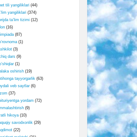
et tili yangiliklari
(44)
’lim yangiliklari
(374)
rijda ta’lim tizimi
(12)
lon
(16)
impiada
(87)
o‘rovnoma
(1)
shkilot
(3)
hiq dars
(9)
‘shiqlar
(1)
laka oshirish
(19)
tihonga tayyorgarlik
(63)
ydali veb saytlar
(6)
izom
(37)
ituriyentga yordam
(72)
malashtirish
(9)
ratli hikoya
(10)
quqiy savodxonlik
(29)
aqdimot
(22)