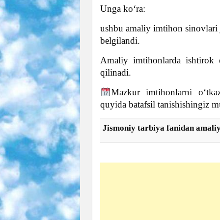
Unga ko‘ra:
ushbu amaliy imtihon sinovlari 
belgilandi.
Amaliy imtihonlarda ishtirok 
qilinadi.
Mazkur imtihonlarni o‘tkaz
quyida batafsil tanishishingiz 
Jismoniy tarbiya fanidan amaliy