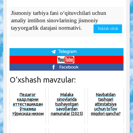
Jismoniy tarbiya fani oʻqituvchilari uchun
amaliy imtihon sinovlarining jismoniy
tayyorgarlik darajasi normativi.
Yuklab olish
O‘xshash mavzular:
Педагог
Malaka
Navbatdan
кадрларни
sinovlarida
tashqari
аттестациядан
tushayotgan
attestatsiya
ўтказиш
savollardan
uchun to‘lov
тўғрисида низом
namunalar (2025)
miqdori qancha?