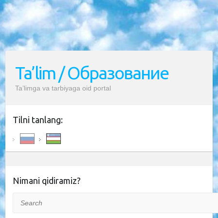
Ta’lim / Образование
Ta’limga va tarbiyaga oid portal
Tilni tanlang:
Nimani qidiramiz?
Search