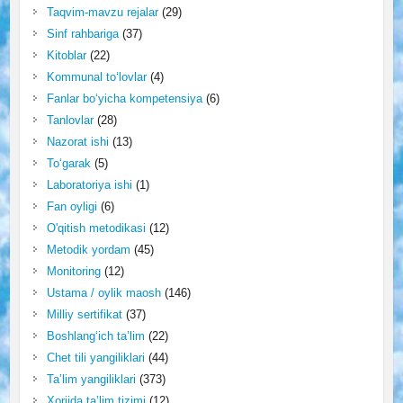
Taqvim-mavzu rejalar
(29)
Sinf rahbariga
(37)
Kitoblar
(22)
Kommunal to‘lovlar
(4)
Fanlar bo‘yicha kompetensiya
(6)
Tanlovlar
(28)
Nazorat ishi
(13)
To‘garak
(5)
Laboratoriya ishi
(1)
Fan oyligi
(6)
O'qitish metodikasi
(12)
Metodik yordam
(45)
Monitoring
(12)
Ustama / oylik maosh
(146)
Milliy sertifikat
(37)
Boshlang‘ich ta’lim
(22)
Chet tili yangiliklari
(44)
Ta’lim yangiliklari
(373)
Xorijda ta’lim tizimi
(12)