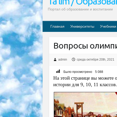
Ta’lim / Образов
Портал об образовании и воспитании
Главная
Университеты
Учебники
Вопросы олимпи
admin
среда октября 20th, 2021
Было просмотрено
5 088
На этой странице вы можете 
истории для 9, 10, 11 классов