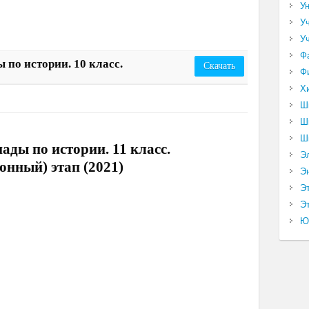
У
У
У
Ф
 по истории. 10 класс.
Скачать
Ф
Х
Ш
Ш
Ш
ады по истории. 11 класс.
Э
йонный) этап (2021)
Э
Э
Эт
Ю