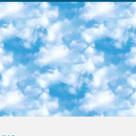
ка образовательный центр (Худайкулов Ш.) итоговый государственный аттестационный экзамен ориентирован на творческое и логическое мышление при подготовке базы материалов учитывать введение заданий. 5. Следует отметить, что: сертификат государственного образца о знании общеобразовательного предмета и как минимум национальный уровень B1 по предметам на иностранных языках, указанным в Приложении 2. или международно признанный сертификат эквивалентного уровня студенты, изучающие определенный предмет, освобождаются от экзамена; по соответствующим предметам запланирована итоговая государственная аттестация за день до дня, путем жеребьевки Рабочей группой (в письменной форме по предметам, проводимым в форме) из числа сформированных вариантов выбрано 2 варианта; 2 выбранных варианта экзамена анонсированы на официальном сайте министерства и все выпускники по всей стране на основе этих вариантов проводит итоговую государственную аттестацию. 6. Государственное образование учащихся средних общеобразовательных учреждений. знания в соответствии с квалификационными требованиями, которые необходимо приобрести на основании стандартов итоговый (выпускной) контроль для 9 и 11 классов в целях тестирования Экзамены (далее – экзамены) состоят из предметов, перечисленных в приложении 1. будет сделано. 7. Экзамены пройдут с 26 мая по 15 июня 2024 г. (кроме науки физического воспитания). 8. Физическая для учащихся 9 классов общесредних образовательных учреждений. Экзамены по предмету «Образование, квалификация медицина» 1-6 мая 2024 года. сотрудники перевести под присмотр (с отклонениями в физическом или умственном развитии) специализированная школа для детей, школы-интернаты и со сколиозом школы-интернаты санаторного типа для больных детей исключены). 9. Он был слепым, слабовидящим и имел нарушения опорно-двигательного аппарата. экзамены в специализированных школах и интернатах для детей должны проводиться исходя из требований, предъявляемых к общеобразовательным учреждениям (физкультура кроме науки). 10. Специализированная школа для глухих и слабослышащих детей. и экзамены в интернатах и быть реализован в виде письменного теста по математике. 11. Специальность для умственно отсталых детей. Для 9 класса Родной язык и литературное письмо Государственный язык (язык обучения – узбекский). для неклассов) написано Математическое письмо Письменная/устная история Узбекистана Физическое воспитание практично Итоговый контроль Для 11 класса Написание родного языка и литературы (эссе) Математическое письмо Узбекский язык (обучение на узбекском языке) не посещающее общее среднее образование для учреждений)/Образовательное учреждение выбор письменный и устный Иностранный язык письменный/устный Письменная/устная история Узбекистана *По выбору студента:  Химия  Физика  Основы государственного права  География 10 бесплатных образовательных ресурсов - Мы составили подборку онлайн-проектов с интерактивными упражнениями, видеолекциями и статьями. Они помогут вам обрести новые и освежить старые знания бесплатно. 1. «ИНТУИТ» Старейшая образовательная площадка Рунета. Здесь вы найдёте сотни текстовых и видеокурсов на десятки различных тем — от программирования до психологии. Многие курсы подготовлены российскими университетами и крупными международными компаниями вроде Intel и Microsoft. Самостоятельное обучение бесплатное, но желающие могут оплатить услуги персональных наставников. 2. «Смартия» знакомит с актуальными профессиями и подсказывает, как им обучаться. Выбрав заинтересовавшую вас специальность — SMM-специалист, фотограф, веб-дизайнер или другую, — увидите список необходимых для неё умений. Чтобы вы могли освоить их самостоятельно, для каждого умения площадка отображает подборку ссылок на учебные материалы. Хотя «Смартия» ориентируется на русскоязычную аудиторию, часть контента всё же доступна только на английском. 3. «Лекторий Физтеха» Проект Московского физико-технического института (Физтеха). С его помощью вы можете смотреть онлайн серии лекций, записанные на видео в этом вузе. В числе доступных предметов — физика, биология, химия, информационные технологии и другие. К некоторым лекциям администрация ресурса прилагает готовые конспекты, которые можно скачивать в PDF-формате. 4. ITMOcourses Онлайн-площадка Санкт-Петербургского национального исследовательского университета информационных технологий, механики и оптики (ИТМО). Ресурс предоставляет свободный доступ к курсам, разработанным в этом вузе. Каталог материалов разбит на четыре категории: «Оптические системы и технологии», «Приборостроение и робототехника», «Информационные технологии» и «Биотехнологии». Курсы состоят из видеолекций, интерактивных демонстраций и заданий. 5. «КиберЛенинка» Электронная научная библиот