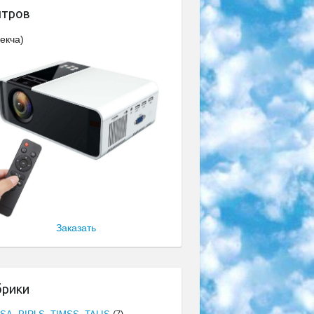
нтров
екча)
Заказать
брики