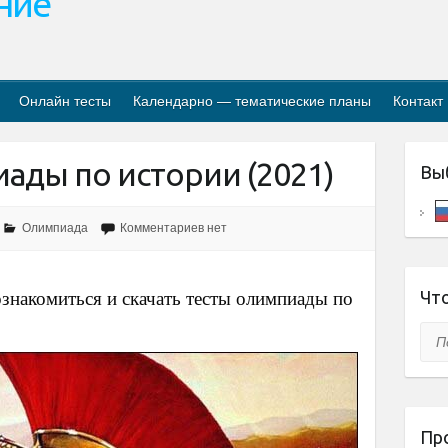
ание
Онлайн тесты
Календарно — тематические планы
Контакт
ады по истории (2021)
Вы
Олимпиада
Комментариев нет
Что
ознакомиться и скачать тесты олимпиады по
.
Пои
Пр