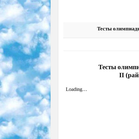
Тесты олимпиады
Тесты олимпи
II (ра