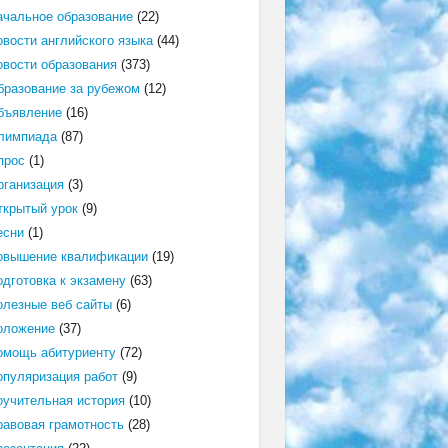
ачальное образование
(22)
овости английского языка
(44)
овости образования
(373)
бразование за рубежом
(12)
бъявление
(16)
лимпиада
(87)
прос
(1)
рганизация
(3)
ткрытый урок
(9)
есни
(1)
овышение квалификации
(19)
одготовка к экзамену
(63)
олезные веб сайты
(6)
оложение
(37)
омощь абитуриенту
(72)
опуляризация работ
(9)
оучительная история
(10)
равовая грамотность
(28)