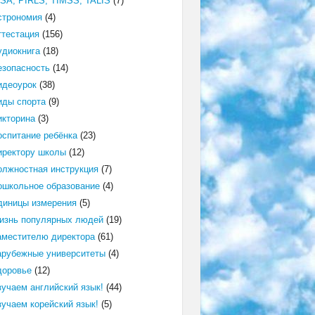
ISA, PIRLS, TIMSS, TALIS
(7)
строномия
(4)
ттестация
(156)
удиокнига
(18)
езопасность
(14)
идеоурок
(38)
иды спорта
(9)
икторина
(3)
оспитание ребёнка
(23)
иректору школы
(12)
олжностная инструкция
(7)
ошкольное образование
(4)
диницы измерения
(5)
изнь популярных людей
(19)
аместителю директора
(61)
арубежные университеты
(4)
доровье
(12)
зучаем английский язык!
(44)
зучаем корейский язык!
(5)