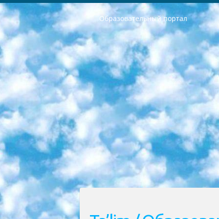
Образовательный портал
РЕСПУБЛИКА УЗБЕКИСТАН МИНИСТРЕРСТВО ДОШКОЛЬНОГО И ШКОЛЬНОГО ОБРАЗОВАНИЯ КОМАНДА в общеобразовательных учреждениях в 2023-2024 учебном году организация и проведение итоговой государственной аттестации обучающихся о Министра дошкольного и школьного образования Республики Узбекистан от 4 марта 2008 года (постановлением Минюста от 20 марта 2008 года № 1778 государственной регистрации) «Итоговое состояние учащихся общего среднего образования на основании положения об утверждении положения об аттестации общего среднего образования выпускной экзамен студентов в образовательных учреждениях в 2023-2024 учебном году В целях организации и прохождения аттестации приказываю: 1. Следующее: перечень предметов, по которым будет проводиться итоговая государственная аттестация и экзамен формы перевода согласно приложению 1; сертификаты международного образца, оценивающие уровень владения иностранными языками перечень согласно приложению 2; 2. Педагогический при специализированных образовательных учреждениях. научно-практический центр квалификации и международной оценки (Д.Давидова) 2024 г. До 25 марта: задания по предметам, по которым будет проводиться итоговая аттестация разработка и утверждение технических условий; итоговая аттестация на основании разработанного предметного задания разработка вопросов по предметам (устно и письменно), экзамен передача; общеобразовательные средние школы и специальные учебные заведения учащиеся выпускных классов школ и интернатов в агентской системе подготовка базы данных экзаменационных материалов и критериев оценки; перевод базы экзаменационных материалов на все языки обучения подать в Республиканский образовательный центр для изготовления; варианты экзаменов на основе разработанных контрольных материалов пусть будут поставлены задачи формирования. 3. Республиканский образовательный центр (Ш.Худайкулов) до 5 апреля 2024 года. до: база данных предоставленных экзаменационных материалов на все языки обучения перевод и экспертиза; для слепых, слабовидящих, глухих, слабослышащих и умственно отсталых детей учащиеся выпускных классов специализированных школ и школ-интернатов база данных экзаменационных материалов на всех преподаваемых языках подготовка критериев оценки; специализированные школы для умственно отсталых детей и технологии для учащихся выпускных классов школ-интернатов разработка соответствующих рекомендаций и критериев проведения ЕГЭ по естествознанию давать задания. 4. Педагогический при специализированных образовательных учреждениях. Научно-практический центр навыков и международной оценки (Д.Давидова), Республи