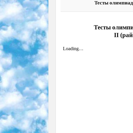
Тесты олимпиады
Тесты олимпи
II (ра