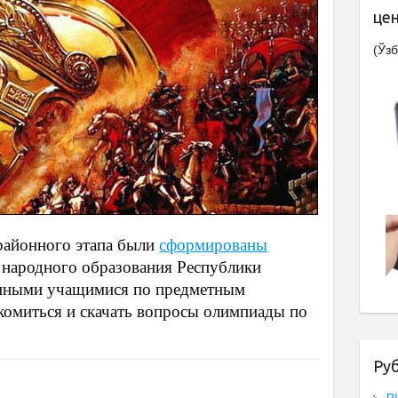
це
(Ўзб
районного этапа были
сформированы
 народного образования Республики
ренными учащимися по предметным
комиться и скачать вопросы олимпиады по
Ру