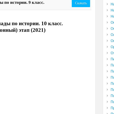
 по истории. 9 класс.
Скачать
Н
Н
Н
ады по истории. 10 класс.
О
О
йонный) этап (2021)
О
О
О
О
П
П
П
П
П
П
П
П
П