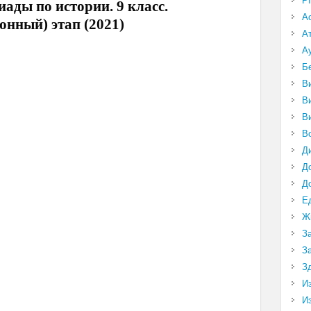
P
ады по истории. 9 класс.
А
йонный) этап (2021)
А
А
Б
В
В
В
В
Д
Д
Д
Е
Ж
З
З
З
И
И