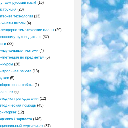
зучаем русский язык!
(16)
нструкция
(23)
нтернет технологии
(13)
абинеты школы
(4)
алендарно-тематические планы
(29)
лассному руководителю
(37)
ниги
(22)
оммунальные платежи
(4)
омпетенция по предметам
(6)
онкурсы
(28)
онтрольная работа
(13)
ружок
(5)
абораторная работа
(1)
есячник
(6)
етодика преподавания
(12)
етодическая помощь
(45)
ониторинг
(12)
адбавка / зарплата
(146)
ациональный сертификат
(37)