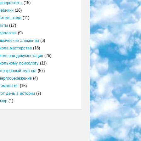
ниверситеты
(15)
чебники
(18)
читель года
(11)
акты
(17)
илология
(9)
имические элементы
(5)
кола мастерства
(18)
кольная документация
(26)
кольному психологу
(11)
лектронный журнал
(57)
нергосбережение
(4)
тимология
(16)
от день в истории
(7)
мор
(1)