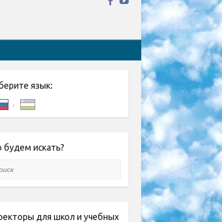
берите язык:
 будем искать?
ск
оекторы для школ и учебных