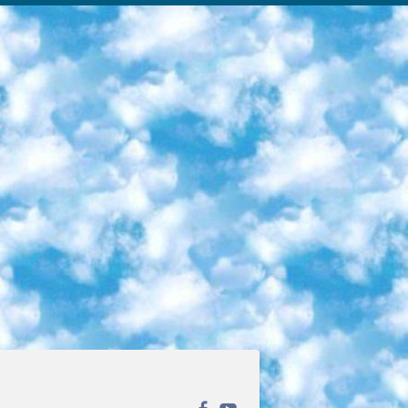
ека открытого доступа. Каталог площадки регулярно обрастает текстами статей из различных научных изданий. Сгруппированные по журналам и рубрикам публикации можно читать онлайн или скачивать целиком в PDF-формате. Проект нацелен на популяризацию науки за счёт открытого доступа к качественной информации. 6. «ПостНаука» На этом ресурсе публикуют подборки видеолекций, составленные экспертами из разных отраслей и объединённые общими темами. Среди них, к примеру, есть серии «Биоинформатика и геномика», «Культура средневековой Скандинавии» и Cinema Studies о теории кино. Каждая подборка лекций — логически связанная история, рассказанная экспертом от первого лица. Кроме того, на сайте появляются научно-образовательные статьи и тесты на разные темы. 7. «Newочём» Команда проекта «Newочём» отбирает самые интересные тексты из англоязычных СМИ и переводит те из них, за которые голосуют участники сообщества «ВКонтакте». По большей части это научно-популярные статьи. Редакторы придумывают лишь заголовки, в остальном содержание переводов соответствует оригиналам. Полные тексты можно читать прямо в социальной сети. 8. InternetUrok Онлайн-база материалов по основным дисциплинам школьной программы. Информация на сайте структурирована по классам, предметам и темам (урокам). Каждый урок состоит из видеолекций и конспектов. Есть также интерактивные тренажёры и тесты для закрепления пройденного материала. Даже если вы давно окончили школу, возможность повторить программу старших классов всегда может пригодиться. 9. Edutainme Ещё один ресурс об образовании. В отличие от Newtonew, как мне кажется, Edutainme больше ориентируется на представителей индустрии: педагогов, предпринимателей, разработчиков образовательных проектов. Но и любой, кто просто стремится к саморазвитию, найдёт на сайте много полезного и интересного для себя. Например, информацию о новых курсах и образовательных сервисах. 10. Newtonew Онлайн-медиа об образовании и обучении в широком смысле. Авторы Newtonew пишут об инструментах, заведениях, тактиках и стратегиях, которые помогают учить других и получать новые знания самостоятельно. На этой площадке вы найдёте новости, обзоры, аналитические мат