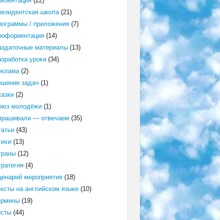
резентация
(22)
резидентская школа
(21)
рограммы / приложения
(7)
рофориентация
(14)
аздаточные материалы
(13)
азработка урока
(34)
еклама
(2)
ешение задач
(1)
казки
(2)
оюз молодёжи
(1)
прашивали — отвечаем
(35)
татьи
(43)
тихи
(13)
траны
(12)
тратегия
(4)
ценарий мероприятия
(18)
ексты на английском языке
(10)
ермины
(19)
есты
(44)