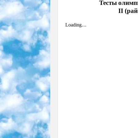
Тесты олимпи
II (ра