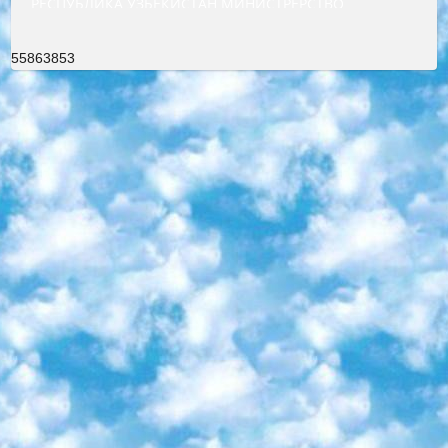
РЕСПУБЛИКА УЗБЕКИСТАН МИНИСТРЕРСТВО ДОШКОЛЬНОГО И ШКОЛЬНОГО ОБРАЗОВАНИЯ КОМАНДА в общеобразовательных учреждениях в 2023-2024 учебном году организация и проведение итоговой государственной аттестации обучающихся о Министра дошкольного и школьного образования Республики Узбекистан от 4 марта 2008 года (постановлением Минюста от 20 марта 2008 года № 1778 государственной регистрации) «Итоговое состояние учащихся общего среднего образования на основании положения об утверждении положения об аттестации общего среднего образования выпускной экзамен студентов в образовательных учреждениях в 2023-2024 учебном году В целях организации и прохождения аттестации приказываю: 1. Следующее: перечень предметов, по которым будет проводиться итоговая государственная аттестация и экзамен формы перевода согласно приложению 1; сертификаты международного образца, оценивающие уровень владения иностранными языками перечень согласно приложению 2; 2. Педагогический при специализированных образовательных учреждениях. научно-практический центр квалификации и международной оценки (Д.Давидова) 2024 г. До 25 марта: задания по предметам, по которым будет проводиться итоговая аттестация разработка и утверждение технических условий; итоговая аттестация на основании разработанного предметного задания разработка вопросов по предметам (устно и письменно), экзамен передача; общеобразовательные средние школы и специальные учебные заведения учащиеся выпускных классов школ и интернатов в агентской системе подготовка базы данных экзаменационных материалов и критериев оценки; перевод базы экзаменационных материалов на все языки обучения подать в Республиканский образовательный центр для изготовления; варианты экзаменов на основе разработанных контрольных материалов пусть будут поставлены задачи формирования. 3. Республиканский образовательный центр (Ш.Худайкулов) до 5 апреля 2024 года. до: база данных предоставленных экзаменационных материалов на все языки обучения перевод и экспертиза; для слепых, слабовидящих, глухих, слабослышащих и умственно отсталых детей учащиеся выпускных классов специализированных школ и школ-интернатов база данных экзаменационных материалов на всех преподаваемых языках подготовка критериев оценки; специализированные школы для умственно отсталых детей и технологии для учащихся выпускных классов школ-интернатов разработка соответствующих рекомендаций и критериев проведения ЕГЭ по естествознанию давать задания. 4. Педагогический при специализированных образовательных учреждениях. Научно-практический центр навыков и международной оценки (Д.Давидова), Республика образовательный центр (Худайкулов Ш.) итоговый государственный аттестационный экзамен ориентирован на творческое и логическое мышление при подготовке базы материалов учитывать введение заданий. 5. Следует отметить, что: сертификат государственного образца о знании общеобразовательного предмета и как минимум национальный уровень B1 по предметам на иностранных языках, указанным в Приложении 2. или международно признанный сертификат эквивалентного уровня студенты, изучающие определенный предмет, освобождаются от экзамена; по соответствующим предметам запланирована итоговая государственная аттестация за день до дня, путем жеребьевки Рабочей группой (в письменной форме по предметам, проводимым в форме) из числа сформированных вариантов выбрано 2 варианта; 2 выбранных варианта экзамена анонсированы на официальном сайте министерства и все выпускники по всей стране на основе этих вариантов проводит итоговую государственную аттестацию. 6. Государственное образование учащихся средних общеобразовательных учреждений. знания в соответствии с квалификационными требованиями, которые необходимо приобрести на основании стандартов итоговый (выпускной) контроль для 9 и 11 классов в целях тестирования Экзамены (далее – экзамены) состоят из предметов, перечисленных в приложении 1. будет сделано. 7. Экзамены пройдут с 26 мая по 15 июня 2024 г. (кроме науки физического воспитания). 8. Физическая для учащихся 9 классов общесредних образовательных учреждений. Экзамены по предмету «Образование, квалификация медицина» 1-6 мая 2024 года. сотрудники перевести под присмотр (с отклонениями в физическом или умственном развитии) специализированная школа для детей, школы-интернаты и со сколиозом школы-интернаты санаторного типа для больных детей исключены). 9. Он был слепым, слабовидящим и имел нарушения опорно-двигательного аппарата. экзамены в специализированных школах и интернатах для детей должны проводиться исходя из требований, предъявляемых к общеобразовательным учреждениям (физкультура кроме науки). 10. Специализированная школа для глухих и слабослышащих детей. и экзамены в интернатах и быть реализован в виде письменного теста по математике. 11. Специальность для умственно отсталых детей. Для 9 класса Родной язык и литературное письмо Государственный язык (язык обучения – узбекский). для неклассов) написано Математическое письмо Письменная/устная история Узбекистана Физическое воспитание практично Итоговый контроль Для 11 класса Написание родного языка и литературы (эссе) Математическое письмо Узбекский язык (обучение на узбекском языке) не посещающее общее среднее образование для учреждений)/Образовательное учреждение выбор письменный и устный Иностранный язык письменный/устный Письменная/устная история Узбекистана *По выбору студента:  Химия  Физика  Основы государственного права  География 10 бесплатных образовательных ресурсов - Мы составили подборку онлайн-проектов с интерактивными упражнениями, видеолекциями и статьями. Они помогут вам обрести новые и освежить старые знания бесплатно. 1. «ИНТУИТ» Старейшая образовательная площадка Рунета. Здесь вы найдёте сотни текстовых и видеокурсов на десятки различных тем — от программирования до психологии. Многие курсы подготовлены российскими университетами и крупными международными компаниями вроде Intel и Microsoft. Самостоятельное обучение бесплатное, но желающие могут оплатить услуги персональных наставников. 2. «Смартия» знакомит с актуальными профессиями и подсказывает, как им обучаться. Выбрав заинтересовавшую вас специальность — SMM-специалист, фотограф, веб-дизайнер или другую, — увидите список необходимых для неё умений. Чтобы вы могли освоить их самостоятельно, для каждого умения площадка отображает подборку ссылок на учебные материалы. Хотя «Смартия» ориентируется на русскоязычную аудиторию, часть контента всё же доступна только на английском. 3. «Лекторий Физтеха» Проект Московского физико-технического института (Физтеха). С его помощью вы можете смотреть онлайн серии лекций, записанные на видео в этом вузе. В числе доступных предметов — физика, биология, химия, информационные технологии и другие. К некоторым лекциям администрация ресурса прилагает готовые конспекты, которые можно скачивать в PDF-формате. 4. ITMOcourses Онлайн-площадка Санкт-Петербургского национального исследовательского университета информационных технологий, механики и оптики (ИТМО). Ресурс предоставляет свободный доступ к курсам, разработанным в этом вузе. Каталог материалов разбит на четыре категории: «Оптические системы и технологии», «Приборостроение и робототехника», «Информационные технологии» и «Биотехнологии». Курсы состоят из видеолекций, интерактивных демонстраций и заданий. 5. «КиберЛенинка» Электронная научная библиотека открытого доступа. Каталог площадки регулярно обрастает текстами статей из различных научных изданий. Сгруппированные по журналам и рубрикам публикации можно читать онлайн или скачивать целиком в PDF-формате. Проект нацелен на популяризацию науки за счёт открытого доступа к качественной информации. 6. «ПостНаука» На этом ресурсе публикуют подборки видеолекций, составленные экспертами из разных отраслей и объединённые общими темами. Среди них, к примеру, есть серии «Биоинформатика и геномика», «Культура средневековой Скандинавии» и Cinema Studies о теории кино. Каждая подборка лекций — логически связанная история, рассказанная экспертом от первого лица. Кроме того, на сайте появляются научно-образовательные статьи и тесты на разные темы. 7. «Newочём» Команда проекта «Newочём» отбирает самые интересные тексты из англоязычных СМИ и переводит те из них, за которые голосуют участники сообщества «ВКонтакте». По большей части это научно-популярные статьи. Редакторы придумывают лишь заголовки, в остальном содержание переводов соответствует оригиналам. Полные тексты можно читать прямо в социальной сети. 8. InternetUrok Онлайн-база материалов по основным дисциплинам школьной программы. Информация на сайте структурирована по классам, предметам и темам (урокам). Каждый урок состоит из видеолекций и конспектов. Есть также интерактивные тренажёры и тесты для закрепления пройденного материала. Даже если вы давно окончили школу, возможность повторить программу старших классов всегда может пригодиться. 9. Edutainme Ещё один ресурс об образовании. В отличие от Newtonew, как мне кажется, Edutainme больше ориентируется на представителей индустрии: педагогов, предпринимателей, разработчиков образовательных проектов. Но и любой, кто просто стремится к саморазвитию, найдёт на сайте много полезного и интересного для себя. Например, информацию о новых курсах и образовательных сервисах. 10. Newtonew Онлайн-медиа об образовании и обучении в широком смысле. Авторы Newtonew пишут об инструментах, заведениях, тактиках и стратегиях, которые помогают учить других и получать новые знания самостоятельно. На этой площадке вы найдёте новости, обзоры, аналитические мате
55863853