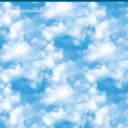
Образовательный портал
РЕСПУБЛИКА УЗБЕКИСТАН МИНИСТРЕРСТВО ДОШКОЛЬНОГО И ШКОЛЬНОГО ОБРАЗОВАНИЯ КОМАНДА в общеобразовательных учреждениях в 2023-2024 учебном году организация и проведение итоговой государственной аттестации обучающихся о Министра дошкольного и школьного образования Республики Узбекистан от 4 марта 2008 года (постановлением Минюста от 20 марта 2008 года № 1778 государственной регистрации) «Итоговое состояние учащихся общего среднего образования на основании положения об утверждении положения об аттестации общего среднего образования выпускной экзамен студентов в образовательных учреждениях в 2023-2024 учебном году В целях организации и прохождения аттестации приказываю: 1. Следующее: перечень предметов, по которым будет проводиться итоговая государственная аттестация и экзамен формы перевода согласно приложению 1; сертификаты международного образца, оценивающие уровень владения иностранными языками перечень согласно приложению 2; 2. Педагогический при специализированных образовательных учреждениях. научно-практический центр квалификации и международной оценки (Д.Давидова) 2024 г. До 25 марта: задания по предметам, по которым будет проводиться итоговая аттестация разработка и утверждение технических условий; итоговая аттестация на основании разработанного предметного задания разработка вопросов по предметам (устно и письменно), экзамен передача; общеобразовательные средние школы и специальные учебные заведения учащиеся выпускных классов школ и интернатов в агентской системе подготовка базы данных экзаменационных материалов и критериев оценки; перевод базы экзаменационных материалов на все языки обучения подать в Республиканский образовательный центр для изготовления; варианты экзаменов на основе разработанных контрольных материалов пусть будут поставлены задачи формирования. 3. Республиканский образовательный центр (Ш.Худайкулов) до 5 апреля 2024 года. до: база данных предоставленных экзаменационных материалов на все языки обучения перевод и экспертиза; для слепых, слабовидящих, глухих, слабослышащих и умственно отсталых детей учащиеся выпускных классов специализированных школ и школ-интернатов база данных экзаменационных материалов на всех преподаваемых языках подготовка критериев оценки; специализированные школы для умственно отсталых детей и технологии для учащихся выпускных классов школ-интернатов разработка соответствующих рекомендаций и критериев проведения ЕГЭ по естествознанию давать задания. 4. Педагогический при специализированных образовательных учреждениях. Научно-практический центр навыков и международной оценки (Д.Давидова), Республика образовательный центр (Худайкулов Ш.) итоговый государственный аттестационный экзамен ориентирован на творческое и логическое мышление при подготовке базы материалов учитывать введение заданий. 5. Следует отметить, что: сертификат государственного образца о знании общеобразовательного предмета и как минимум национальный уровень B1 по предметам на иностранных языках, указанным в Приложении 2. или международно признанный сертификат эквивалентного уровня студенты, изучающие определенный предмет, освобождаются от экзамена; по соответствующим предметам запланирована итоговая государственная аттестация за день до дня, путем жеребьевки Рабочей группой (в письменной форме по предметам, проводимым в форме) из числа сформированных вариантов выбрано 2 варианта; 2 выбранных варианта экзамена анонсированы на официальном сайте министерства и все выпускники по всей стране на основе этих вариантов проводит итоговую государственную аттестацию. 6. Государственное образование учащихся средних общеобразовательных учреждений. знания в соответствии с квалификационными требованиями, которые необходимо приобрести на основании стандартов итоговый (выпускной) контроль для 9 и 11 классов в целях тестирования Экзамены (далее – экзамены) состоят из предметов, перечисленных в приложении 1. будет сделано. 7. Экзамены пройдут с 26 мая по 15 июня 2024 г. (кроме науки физического воспитания). 8. Физическая для учащихся 9 классов общесредних образовательных учреждений. Экзамены по предмету «Образование, квалификация медицина» 1-6 мая 2024 года. сотрудники перевести под присмотр (с отклонениями в физическом или умственном развитии) специализированная школа для детей, школы-интернаты и со сколиозом школы-интернаты санаторного типа для больных детей исключены). 9. Он был слепым, слабовидящим и имел нарушения опорно-двигательного аппарата. экзамены в специализированных школах и интернатах для детей должны проводиться исходя из требований, предъявляемых к общеобразовательным учреждениям (физкультура кроме науки). 10. Специализированная школа для глухих и слабослышащих детей. и экзамены в интернатах и быть реализован в виде письменного теста по математике. 11. Специальность для умственно отсталых детей. Для 9 класса Родной язык и литературное письмо Государственный язык (язык обучения – узбекский). для неклассов) написано Математическое письмо Письменная/устная история Узбекистана Физическое воспитание практично Итоговый контроль Для 11 класса Написание родного языка и литературы (эссе) Математическое письмо Узбекский язык (обучение на узбекском языке) не посещающее общее среднее образование для учреждений)/Образовательное учреждение выбор письменный и устный Иностранный язык письменный/устный Письменная/устная история Узбекистана *По выбору студента:  Химия  Физика  Основы государственного права  География 10 бесплатных образовательных ресурсов - Мы составили подборку онлайн-проектов с интерактивными упражнениями, видеолекциями и статьями. Они помогут вам обрести новые и освежить старые знания бесплатно. 1. «ИНТУИТ» Старейшая образовательная площадка Рунета. Здесь вы найдёте сотни текстовых и видеокурсов на десятки различных тем — от программирования до психологии. Многие курсы подготовлены российскими университетами и крупными международными компаниями вроде Intel и Microsoft. Самостоятельное обучение бесплатное, но желающие могут оплатить услуги персональных наставников. 2. «Смартия» знакомит с актуальными профессиями и подсказывает, как им обучаться. Выбрав заинтересовавшую вас специальность — SMM-специалист, фотограф, веб-дизайнер или другую, — увидите список необходимых для неё умений. Чтобы вы могли освоить их самостоятельно, для каждого умения площадка отображает подборку ссылок на учебные материалы. Хотя «Смартия» ориентируется на русскоязычную аудиторию, часть контента всё же доступна только на английском. 3. «Лекторий Физтеха» Проект Московского физико-технического института (Физтеха). С его помощью вы можете смотреть онлайн серии лекций, записанные на видео в этом вузе. В числе доступных предметов — физика, биология, химия, информационные технологии и другие. К некоторым лекциям администрация ресурса прилагает готовые конспекты, которые можно скачивать в PDF-формате. 4. ITMOcourses Онлайн-площадка Санкт-Петербургского национального исследовательского университета информационных технологий, механики и оптики (ИТМО). Ресурс предоставляет свободный доступ к курсам, разработанным в этом вузе. Каталог материалов разбит на четыре категории: «Оптические системы и технологии», «Приборостроение и робототехника», «Информационные технологии» и «Биотехнологии». Курсы состоят из видеолекций, интерактивных демонстраций и заданий. 5. «КиберЛенинка» Электронная научная библиотека открытого доступа. Каталог площадки регулярно обрастает текстами статей из различных научных изданий. Сгруппированные по журналам и рубрикам публикации можно читать онлайн или скачивать целиком в PDF-формате. Проект нацелен на популяризацию науки за счёт открытого доступа к качественной информации. 6. «ПостНаука» На этом ресурсе публикуют подборки видеолекций, составленные экспертами из разных отраслей и объединённые общими темами. Среди них, к примеру, есть серии «Биоинформатика и геномика», «Культура средневековой Скандинавии» и Cinema Studies о теории кино. Каждая подборка лекций — логически связанная история, рассказанная экспертом от первого лица. Кроме того, на сайте появляются научно-образовательные статьи и тесты на разные темы. 7. «Newочём» Команда проекта «Newочём» отбирает самые интересные тексты из англоязычных СМИ и переводит те из них, за которые голосуют участники сообщества «ВКонтакте». По большей части это научно-популярные статьи. Редакторы придумывают лишь заголовки, в остальном содержание переводов соответствует оригиналам. Полные тексты можно читать прямо в социальной сети. 8. InternetUrok Онлайн-база материалов по основным дисциплинам школьной программы. Информация на сайте структурирована по классам, предметам и темам (урокам). Каждый урок состоит из видеолекций и конспектов. Есть также интерактивные тренажёры и тесты для закрепления пройденного материала. Даже если вы давно окончили школу, возможность повторить программу старших классов всегда может пригодиться. 9. Edutainme Ещё один ресурс об образовании. В отличие от Newtonew, как мне кажется, Edutainme больше ориентируется на представителей индустрии: педагогов, предпринимателей, разработчиков образовательных проектов. Но и любой, кто просто стремится к саморазвитию, найдёт на сайте много полезного и интересного для себя. Например, информацию о новых курсах и образовательных сервисах. 10. Newtonew Онлайн-медиа об образовании и обучении в широком смысле. Авторы Newtonew пишут об инструментах, заведениях, тактиках и стратегиях, которые помогают учить других и получать новые знания самостоятельно. На этой площадке вы найдёте новости, обзоры, аналитические мат