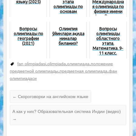
языку (2025)
этапа
Международна
олимпиады по
я олимпиада по
основам
физике имени
государства и
Аль-Фергани
права
Вопросы
Олимпия
Вопросы
олимпиады по
ўйинлари ҳақида
олимпиады
географии
нималар
областного
(2021)
биламиз?
этапа.
Математика. 9-
11 класс.
fan olimpiadasi
,
olimpiada
,
олимпиада
,
положение
предметной олимпиады
,
предметная олимпиада
,
фан
олимпиадаси
←
Скороговорки на английском языке
А как у них? Образовательная система Индии (видео)
→