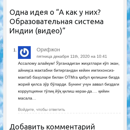
Одна идея о “
А как у них?
Образовательная система
Индии (видео)
”
Орифжон
пятница декабря 11th, 2020 на 10:41
Ассалому алайкум! Ўрганадиган жиҳатлари кўп экан,
айниқса мактабни битиргандан кейин имтихонсиз-
мактаб баҳолари билан ОТМга қабул қилишни бизда
жорий қилса зўр бўларди. Бунинг учун аввал биздаги
коррупцияни тўлиқ йўқ қилиш керак-да…. қийин
масала…
Войдите, чтобы ответить
Добавить комментарий