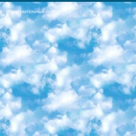
Образовательный портал
РЕСПУБЛИКА УЗБЕКИСТАН МИНИСТРЕРСТВО ДОШКОЛЬНОГО И ШКОЛЬНОГО ОБРАЗОВАНИЯ КОМАНДА в общеобразовательных учреждениях в 2023-2024 учебном году организация и проведение итоговой государственной аттестации обучающихся о Министра дошкольного и школьного образования Республики Узбекистан от 4 марта 2008 года (постановлением Минюста от 20 марта 2008 года № 1778 государственной регистрации) «Итоговое состояние учащихся общего среднего образования на основании положения об утверждении положения об аттестации общего среднего образования выпускной экзамен студентов в образовательных учреждениях в 2023-2024 учебном году В целях организации и прохождения аттестации приказываю: 1. Следующее: перечень предметов, по которым будет проводиться итоговая государственная аттестация и экзамен формы перевода согласно приложению 1; сертификаты международного образца, оценивающие уровень владения иностранными языками перечень согласно приложению 2; 2. Педагогический при специализированных образовательных учреждениях. научно-практический центр квалификации и международной оценки (Д.Давидова) 2024 г. До 25 марта: задания по предметам, по которым будет проводиться итоговая аттестация разработка и утверждение технических условий; итоговая аттестация на основании разработанного предметного задания разработка вопросов по предметам (устно и письменно), экзамен передача; общеобразовательные средние школы и специальные учебные заведения учащиеся выпускных классов школ и интернатов в агентской системе подготовка базы данных экзаменационных материалов и критериев оценки; перевод базы экзаменационных материалов на все языки обучения подать в Республиканский образовательный центр для изготовления; варианты экзаменов на основе разработанных контрольных материалов пусть будут поставлены задачи формирования. 3. Республиканский образовательный центр (Ш.Худайкулов) до 5 апреля 2024 года. до: база данных предоставленных экзаменационных материалов на все языки обучения перевод и экспертиза; для слепых, слабовидящих, глухих, слабослышащих и умственно отсталых детей учащиеся выпускных классов специализированных школ и школ-интернатов база данных экзаменационных материалов на всех преподаваемых языках подготовка критериев оценки; специализированные школы для умственно отсталых детей и технологии для учащихся выпускных классов школ-интернатов разработка соответствующих рекомендаций и критериев проведения ЕГЭ по естествознанию давать задания. 4. Педагогический при специализированных образовательных учреждениях. Научно-практический центр навыков и международной оценки (Д.Давидова), Республика образовательный центр (Худайкулов Ш.) итоговый государственный аттестационный экзамен ориентирован на творческое и логическое мышление при подготовке базы материалов учитывать введение заданий. 5. Следует отметить, что: сертификат государственного образца о знании общеобразовательного предмета и как минимум национальный уровень B1 по предметам на иностранных языках, указанным в Приложении 2. или международно признанный сертификат эквивалентного уровня студенты, изучающие определенный предмет, освобождаются от экзамена; по соответствующим предметам запланирована итоговая государственная аттестация за день до дня, путем жеребьевки Рабочей группой (в письменной форме по предметам, проводимым в форме) из числа сформированных вариантов выбрано 2 варианта; 2 выбранных варианта экзамена анонсированы на официальном сайте министерства и все выпускники по всей стране на основе этих вариантов проводит итоговую государственную аттестацию. 6. Государственное образование учащихся средних общеобразовательных учреждений. знания в соответствии с квалификационными требованиями, которые необходимо приобрести на основании стандартов итоговый (выпускной) контроль для 9 и 11 классов в целях тестирования Экзамены (далее – экзамены) состоят из предметов, перечисленных в приложении 1. будет сделано. 7. Экзамены пройдут с 26 мая по 15 июня 2024 г. (кроме науки физического воспитания). 8. Физическая для учащихся 9 классов общесредних образовательных учреждений. Экзамены по предмету «Образование, квалификация медицина» 1-6 мая 2024 года. сотрудники перевести под присмотр (с отклонениями в физическом или умственном развитии) специализированная школа для детей, школы-интернаты и со сколиозом школы-интернаты санаторного типа для больных детей исключены). 9. Он был слепым, слабовидящим и имел нарушения опорно-двигательного аппарата. экзамены в специализированных школах и интернатах для детей должны проводиться исходя из требований, предъявляемых к общеобразовательным учреждениям (физкультура кроме науки). 10. Специализированная школа для глухих и слабослышащих детей. и экзамены в интернатах и быть реализован в виде письменного теста по математике. 11. Специальность для умственно отсталых детей. Для 9 класса Родной язык и литературное письмо Государственный язык (язык обучения – узбекский). для неклассов) написано Математическое письмо Письменная/устная история Узбекистана Физическое воспитание практично Итоговый контроль Для 11 класса Написание родного языка и литературы (эссе) Математическое письмо Узбекский язык (обучение на узбекском языке) не посещающее общее среднее образование для учреждений)/Образовательное учреждение выбор письменный и устный Иностранный язык письменный/устный Письменная/устная история Узбекистана *По выбору студента:  Химия  Физика  Основы государственного права  География 10 бесплатных образовательных ресурсов - Мы составили подборку онлайн-проектов с интерактивными упражнениями, видеолекциями и статьями. Они помогут вам обрести новые и освежить старые знания бесплатно. 1. «ИНТУИТ» Старейшая образовательная площадка Рунета. Здесь вы найдёте сотни текстовых и видеокурсов на десятки различных тем — от программирования до психологии. Многие курсы подготовлены российскими университетами и крупными международными компаниями вроде Intel и Microsoft. Самостоятельное обучение бесплатное, но желающие могут оплатить услуги персональных наставников. 2. «Смартия» знакомит с актуальными профессиями и подсказывает, как им обучаться. Выбрав заинтересовавшую вас специальность — SMM-специалист, фотограф, веб-дизайнер или другую, — увидите список необходимых для неё умений. Чтобы вы могли освоить их самостоятельно, для каждого умения площадка отображает подборку ссылок на учебные материалы. Хотя «Смартия» ориентируется на русскоязычную аудиторию, часть контента всё же доступна только на английском. 3. «Лекторий Физтеха» Проект Московского физико-технического института (Физтеха). С его помощью вы можете смотреть онлайн серии лекций, записанные на видео в этом вузе. В числе доступных предметов — физика, биология, химия, информационные технологии и другие. К некоторым лекциям администрация ресурса прилагает готовые конспекты, которые можно скачивать в PDF-формате. 4. ITMOcourses Онлайн-площадка Санкт-Петербургского национального исследовательского университета информационных технологий, механики и оптики (ИТМО). Ресурс предоставляет свободный доступ к курсам, разработанным в этом вузе. Каталог материалов разбит на четыре категории: «Оптические системы и технологии», «Приборостроение и робототехника», «Информационные технологии» и «Биотехнологии». Курсы состоят из видеолекций, интерактивных демонстраций и заданий. 5. «КиберЛенинка» Электронная научная библиотека открытого доступа. Каталог площадки регулярно обрастает текстами статей из различных научных изданий. Сгруппированные по журналам и рубрикам публикации можно читать онлайн или скачивать целиком в PDF-формате. Проект нацелен на популяризацию науки за счёт открытого доступа к качественной информации. 6. «ПостНаука» На этом ресурсе публикуют подборки видеолекций, составленные экспертами из разных отраслей и объединённые общими темами. Среди них, к примеру, есть серии «Биоинформатика и геномика», «Культура средневековой Скандинавии» и Cinema Studies о теории кино. Каждая подборка лекций — логически связанная история, рассказанная экспертом от первого лица. Кроме того, на сайте появляются научно-образовательные статьи и тесты на разные темы. 7. «Newочём» Команда проекта «Newочём» отбирает самые интересные тексты из англоязычных СМИ и переводит те из них, за которые голосуют участники сообщества «ВКонтакте». По большей части это научно-популярные статьи. Редакторы придумывают лишь заголовки, в остальном содержание переводов соответствует оригиналам. Полные тексты можно читать прямо в социальной сети. 8. InternetUrok Онлайн-база материалов по основным дисциплинам школьной программы. Информация на сайте структурирована по классам, предметам и темам (урокам). Каждый урок состоит из видеолекций и конспектов. Есть также интерактивные тренажёры и тесты для закрепления пройденного материала. Даже если вы давно окончили школу, возможность повторить программу старших классов всегда может пригодиться. 9. Edutainme Ещё один ресурс об образовании. В отличие от Newtonew, как мне кажется, Edutainme больше ориентируется на представителей индустрии: педагогов, предпринимателей, разработчиков образовательных проектов. Но и любой, кто просто стремится к саморазвитию, найдёт на сайте много полезного и интересного для себя. Например, информацию о новых курсах и образовательных сервисах. 10. Newtonew Онлайн-медиа об образовании и обучении в широком смысле. Авторы Newtonew пишут об инструментах, заведениях, тактиках и стратегиях, которые помогают учить других и получать новые знания самостоятельно. На этой площадке вы найдёте новости, обзоры, аналитические мат