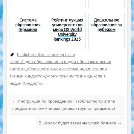
Система
Рейтинг лучших
Дошкольное
образования
университетов
образование за
Германии
мира QS World
рубежом
University
Rankings 2025
hindiston talim tizimi
,
xorij ta'lim
tizimi
,
Индия
,
образование в индии
,
образовательная
система
,
образовательная система индии
,
таълим
тизими
,
хиндистон
,
хориж таълим тизими
,
школа в
индии
,
Ҳиндистон
←
Инструкция по проведению III (областного) этапа
предметной олимпиады (первая группа предметов)
В школах будет введены уроки бизнеса
→