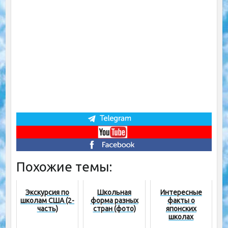
Похожие темы:
Экскурсия по
Школьная
Интересные
школам США (2-
форма разных
факты о
часть)
стран (фото)
японских
школах