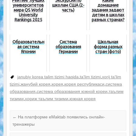
Рейтинг лучших
Экскурсия по
Какие
университетов
школам США (2-
домашние
мира QS World
часть)
задания задают
University
детям в школах
Rankings 2025
разных странах?
Образовательн
Система
Школьная
ая система
образования
форма разных
Японии
Германии
стран (фото)
janubiy korea talim tizimi haqida
,
ta'lim tizimi
,
xorij ta'lim
tizimi
,
жанубий корея
,
корея
,
корея республикаси
,
система
образования
,
система образования южной кореи
,
таълим
тизими
,
хориж таълим тизими
,
южная корея
←
На платформе eMaktab появились онлайн-
тренажеры