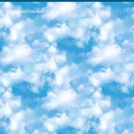
Образовательный портал
РЕСПУБЛИКА УЗБЕКИСТАН МИНИСТРЕРСТВО ДОШКОЛЬНОГО И ШКОЛЬНОГО ОБРАЗОВАНИЯ КОМАНДА в общеобразовательных учреждениях в 2023-2024 учебном году организация и проведение итоговой государственной аттестации обучающихся о Министра дошкольного и школьного образования Республики Узбекистан от 4 марта 2008 года (постановлением Минюста от 20 марта 2008 года № 1778 государственной регистрации) «Итоговое состояние учащихся общего среднего образования на основании положения об утверждении положения об аттестации общего среднего образования выпускной экзамен студентов в образовательных учреждениях в 2023-2024 учебном году В целях организации и прохождения аттестации приказываю: 1. Следующее: перечень предметов, по которым будет проводиться итоговая государственная аттестация и экзамен формы перевода согласно приложению 1; сертификаты международного образца, оценивающие уровень владения иностранными языками перечень согласно приложению 2; 2. Педагогический при специализированных образовательных учреждениях. научно-практический центр квалификации и международной оценки (Д.Давидова) 2024 г. До 25 марта: задания по предметам, по которым будет проводиться итоговая аттестация разработка и утверждение технических условий; итоговая аттестация на основании разработанного предметного задания разработка вопросов по предметам (устно и письменно), экзамен передача; общеобразовательные средние школы и специальные учебные заведения учащиеся выпускных классов школ и интернатов в агентской системе подготовка базы данных экзаменационных материалов и критериев оценки; перевод базы экзаменационных материалов на все языки обучения подать в Республиканский образовательный центр для изготовления; варианты экзаменов на основе разработанных контрольных материалов пусть будут поставлены задачи формирования. 3. Республиканский образовательный центр (Ш.Худайкулов) до 5 апреля 2024 года. до: база данных предоставленных экзаменационных материалов на все языки обучения перевод и экспертиза; для слепых, слабовидящих, глухих, слабослышащих и умственно отсталых детей учащиеся выпускных классов специализированных школ и школ-интернатов база данных экзаменационных материалов на всех преподаваемых языках подготовка критериев оценки; специализированные школы для умственно отсталых детей и технологии для учащихся выпускных классов школ-интернатов разработка соответствующих рекомендаций и критериев проведения ЕГЭ по естествознанию давать задания. 4. Педагогический при специализированных образовательных учреждениях. Научно-практический центр навыков и международной оценки (Д.Давидова), Республика образовательный центр (Худайкулов Ш.) итоговый государственный аттестационный экзамен ориентирован на творческое и логическое мышление при подготовке базы материалов учитывать введение заданий. 5. Следует отметить, что: сертификат государственного образца о знании общеобразовательного предмета и как минимум национальный уровень B1 по предметам на иностранных языках, указанным в Приложении 2. или международно признанный сертификат эквивалентного уровня студенты, изучающие определенный предмет, освобождаются от экзамена; по соответствующим предметам запланирована итоговая государственная аттестация за день до дня, путем жеребьевки Рабочей группой (в письменной форме по предметам, проводимым в форме) из числа сформированных вариантов выбрано 2 варианта; 2 выбранных варианта экзамена анонсированы на официальном сайте министерства и все выпускники по всей стране на основе этих вариантов проводит итоговую государственную аттестацию. 6. Государственное образование учащихся средних общеобразовательных учреждений. знания в соответствии с квалификационными требованиями, которые необходимо приобрести на основании стандартов итоговый (выпускной) контроль для 9 и 11 классов в целях тестирования Экзамены (далее – экзамены) состоят из предметов, перечисленных в приложении 1. будет сделано. 7. Экзамены пройдут с 26 мая по 15 июня 2024 г. (кроме науки физического воспитания). 8. Физическая для учащихся 9 классов общесредних образовательных учреждений. Экзамены по предмету «Образование, квалификация медицина» 1-6 мая 2024 года. сотрудники перевести под присмотр (с отклонениями в физическом или умственном развитии) специализированная школа для детей, школы-интернаты и со сколиозом школы-интернаты санаторного типа для больных детей исключены). 9. Он был слепым, слабовидящим и имел нарушения опорно-двигательного аппарата. экзамены в специализированных школах и интернатах для детей должны проводиться исходя из требований, предъявляемых к общеобразовательным учреждениям (физкультура кроме науки). 10. Специализированная школа для глухих и слабослышащих детей. и экзамены в интернатах и быть реализован в виде письменного теста по математике. 11. Специальность для умственно отсталых детей. Для 9 класса Родной язык и литературное письмо Государственный язык (язык обучения – узбекский). для неклассов) написано Математическое письмо Письменная/устная история Узбекистана Физическое воспитание практично Итоговый контроль Для 11 класса Написание родного языка и литературы (эссе) Математическое письмо Узбекский язык (обучение на узбекском языке) не посещающее общее среднее образование для учреждений)/Образовательное учреждение выбор письменный и устный Иностранный язык письменный/устный Письменная/устная история Узбекистана *По выбору студента:  Химия  Физика  Основы государственного права  География 10 бесплатных образовательных ресурсов - Мы составили подборку онлайн-проектов с интерактивными упражнениями, видеолекциями и статьями. Они помогут вам обрести новые и освежить старые знания бесплатно. 1. «ИНТУИТ» Старейшая образовательная площадка Рунета. Здесь вы найдёте сотни текстовых и видеокурсов на десятки различных тем — от программирования до психологии. Многие курсы подготовлены российскими университетами и крупными международными компаниями вроде Intel и Microsoft. Самостоятельное обучение бесплатное, но желающие могут оплатить услуги персональных наставников. 2. «Смартия» знакомит с актуальными профессиями и подсказывает, как им обучаться. Выбрав заинтересовавшую вас специальность — SMM-специалист, фотограф, веб-дизайнер или другую, — увидите список необходимых для неё умений. Чтобы вы могли освоить их самостоятельно, для каждого умения площадка отображает подборку ссылок на учебные материалы. Хотя «Смартия» ориентируется на русскоязычную аудиторию, часть контента всё же доступна только на английском. 3. «Лекторий Физтеха» Проект Московского физико-технического института (Физтеха). С его помощью вы можете смотреть онлайн серии лекций, записанные на видео в этом вузе. В числе доступных предметов — физика, биология, химия, информационные технологии и другие. К некоторым лекциям администрация ресурса прилагает готовые конспекты, которые можно скачивать в PDF-формате. 4. ITMOcourses Онлайн-площадка Санкт-Петербургского национального исследовательского университета информационных технологий, механики и оптики (ИТМО). Ресурс предоставляет свободный доступ к курсам, разработанным в этом вузе. Каталог материалов разбит на четыре категории: «Оптические системы и технологии», «Приборостроение и робототехника», «Информационные технологии» и «Биотехнологии». Курсы состоят из видеолекций, интерактивных демонстраций и заданий. 5. «КиберЛенинка» Электронная научная библиотека открытого доступа. Каталог площадки регулярно обрастает текстами статей из различных научных изданий. Сгруппированные по журналам и рубрикам публикации можно читать онлайн или скачивать целиком в PDF-формате. Проект нацелен на популяризацию науки за счёт открытого доступа к качественной информации. 6. «ПостНаука» На этом ресурсе публикуют подборки видеолекций, составленные экспертами из разных отраслей и объединённые общими темами. Среди них, к примеру, есть серии «Биоинформатика и геномика», «Культура средневековой Скандинавии» и Cinema Studies о теории кино. Каждая подборка лекций — логически связанная история, рассказанная экспертом от первого лица. Кроме того, на сайте появляются научно-образовательные статьи и тесты на разные темы. 7. «Newочём» Команда проекта «Newочём» отбирает самые интересные тексты из англоязычных СМИ и переводит те из них, за которые голосуют участники сообщества «ВКонтакте». По большей части это научно-популярные статьи. Редакторы придумывают лишь заголовки, в остальном содержание переводов соответствует оригиналам. Полные тексты можно читать прямо в социальной сети. 8. InternetUrok Онлайн-база материалов по основным дисциплинам школьной программы. Информация на сайте структурирована по классам, предметам и темам (урокам). Каждый урок состоит из видеолекций и конспектов. Есть также интерактивные тренажёры и тесты для закрепления пройденного материала. Даже если вы давно окончили школу, возможность повторить программу старших классов всегда может пригодиться. 9. Edutainme Ещё один ресурс об образовании. В отличие от Newtonew, как мне кажется, Edutainme больше ориентируется на представителей индустрии: педагогов, предпринимателей, разработчиков образовательных проектов. Но и любой, кто просто стремится к саморазвитию, найдёт на сайте много полезного и интересного для себя. Например, информацию о новых курсах и образовательных сервисах. 10. Newtonew Онлайн-медиа об образовании и обучении в широком смысле. Авторы Newtonew пишут об инструментах, заведениях, тактиках и стратегиях, которые помогают учить других и получать новые знания самостоятельно. На этой площадке вы найдёте новости, обзоры, аналитические мат