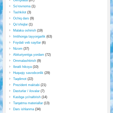
Olimpiada
(87)
So‘rovnoma
(1)
Tashkilot
(3)
Ochiq dars
(9)
Qo‘shiqlar
(1)
Malaka oshirish
(19)
Imtihonga tayyorgarlik
(63)
Foydali veb saytlar
(6)
Nizom
(37)
Abituriyentga yordam
(72)
Ommalashtirish
(9)
Ibratli hikoya
(10)
Huquqiy savodxonlik
(29)
Taqdimot
(22)
Prezident maktabi
(21)
Dasturlar / ilovalar
(7)
Kasbga yo'naltirish
(14)
Tarqatma materiallar
(13)
Dars ishlanma
(34)