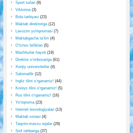
Sport turlari
(9)
Viktorina
(3)
Bola tarbiyasi
(23)
Maktab direktoriga
(12)
Lavozim yo'riqnomasi
(7)
Maktabgacha ta’lim
(4)
O‘lchov birliklari
(5)
Mashhurlar hayoti
(19)
Direktor o‘rinbosariga
(61)
Xorijiy universitetlar
(4)
Salomatlik
(12)
Ingliz tilini o‘rganamiz!
(44)
Koreys tilini o‘rganamiz!
(5)
Rus tilini o‘rganamiz!
(16)
Yo‘riqnoma
(23)
Internet texnologiyalari
(13)
Maktab xonasi
(4)
Taqvim-mavzu rejalar
(29)
Sinf rahbariga
(37)