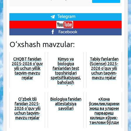
O‘xshash mavzular:
CHQBT fanidan
Kimyo va
Tabiiy fanlardan
2025-2026 o‘quv
biologiya
(Sciense) 2025-
yili uchun yillik
fanlaridan test
2026 o‘quv yili
taqvim-mavzu
topshiriqlari
uchun taqvim-
rejalar
spetsifikatsiyasi,
mavzu rejalar
baholash
mezonlari va
namunav...
O‘zbek tili
Biologiya fanidan
«Хона
fanidan 2025-
attestatsiya
ўсимликларини
2026 o‘quv yili
savollari
экиш ва уларни
uchun taqvim-
парвариш
mavzu rejalar
килиш» кўрик-
танлови бўлди