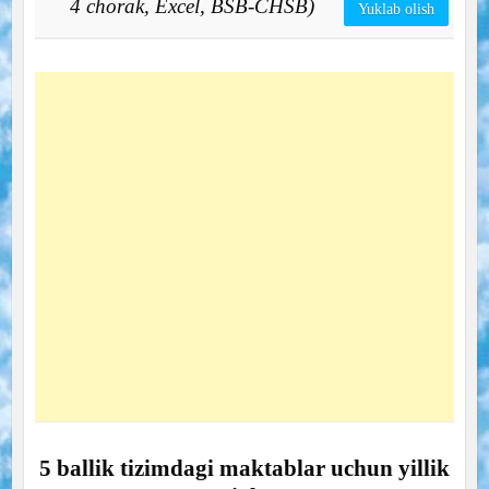
4 chorak, Excel, BSB-CHSB)
Yuklab olish
5 ballik tizimdagi maktablar uchun yillik