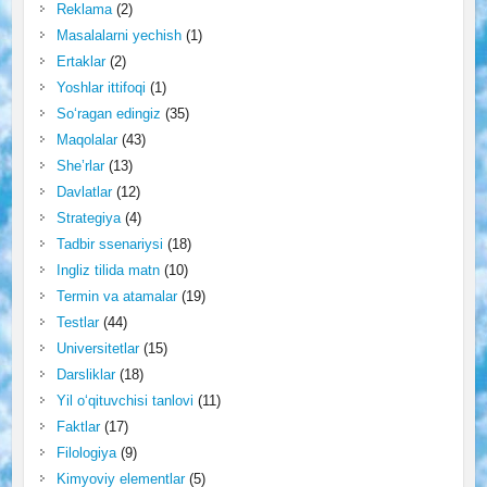
Reklama
(2)
Masalalarni yechish
(1)
Ertaklar
(2)
Yoshlar ittifoqi
(1)
So‘ragan edingiz
(35)
Maqolalar
(43)
She’rlar
(13)
Davlatlar
(12)
Strategiya
(4)
Tadbir ssenariysi
(18)
Ingliz tilida matn
(10)
Termin va atamalar
(19)
Testlar
(44)
Universitetlar
(15)
Darsliklar
(18)
Yil o‘qituvchisi tanlovi
(11)
Faktlar
(17)
Filologiya
(9)
Kimyoviy elementlar
(5)