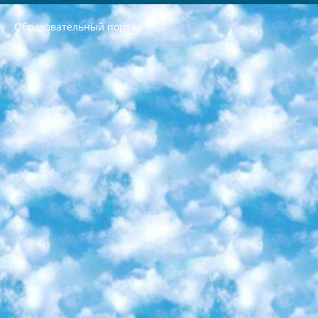
Образовательный портал
РЕСПУБЛИКА УЗБЕКИСТАН МИНИСТРЕРСТВО ДОШКОЛЬНОГО И ШКОЛЬНОГО ОБРАЗОВАНИЯ КОМАНДА в общеобразовательных учреждениях в 2023-2024 учебном году организация и проведение итоговой государственной аттестации обучающихся о Министра дошкольного и школьного образования Республики Узбекистан от 4 марта 2008 года (постановлением Минюста от 20 марта 2008 года № 1778 государственной регистрации) «Итоговое состояние учащихся общего среднего образования на основании положения об утверждении положения об аттестации общего среднего образования выпускной экзамен студентов в образовательных учреждениях в 2023-2024 учебном году В целях организации и прохождения аттестации приказываю: 1. Следующее: перечень предметов, по которым будет проводиться итоговая государственная аттестация и экзамен формы перевода согласно приложению 1; сертификаты международного образца, оценивающие уровень владения иностранными языками перечень согласно приложению 2; 2. Педагогический при специализированных образовательных учреждениях. научно-практический центр квалификации и международной оценки (Д.Давидова) 2024 г. До 25 марта: задания по предметам, по которым будет проводиться итоговая аттестация разработка и утверждение технических условий; итоговая аттестация на основании разработанного предметного задания разработка вопросов по предметам (устно и письменно), экзамен передача; общеобразовательные средние школы и специальные учебные заведения учащиеся выпускных классов школ и интернатов в агентской системе подготовка базы данных экзаменационных материалов и критериев оценки; перевод базы экзаменационных материалов на все языки обучения подать в Республиканский образовательный центр для изготовления; варианты экзаменов на основе разработанных контрольных материалов пусть будут поставлены задачи формирования. 3. Республиканский образовательный центр (Ш.Худайкулов) до 5 апреля 2024 года. до: база данных предоставленных экзаменационных материалов на все языки обучения перевод и экспертиза; для слепых, слабовидящих, глухих, слабослышащих и умственно отсталых детей учащиеся выпускных классов специализированных школ и школ-интернатов база данных экзаменационных материалов на всех преподаваемых языках подготовка критериев оценки; специализированные школы для умственно отсталых детей и технологии для учащихся выпускных классов школ-интернатов разработка соответствующих рекомендаций и критериев проведения ЕГЭ по естествознанию давать задания. 4. Педагогический при специализированных образовательных учреждениях. Научно-практический центр навыков и международной оценки (Д.Давидова), Республика образовательный центр (Худайкулов Ш.) итоговый государственный аттестационный экзамен ориентирован на творческое и логическое мышление при подготовке базы материалов учитывать введение заданий. 5. Следует отметить, что: сертификат государственного образца о знании общеобразовательного предмета и как минимум национальный уровень B1 по предметам на иностранных языках, указанным в Приложении 2. или международно признанный сертификат эквивалентного уровня студенты, изучающие определенный предмет, освобождаются от экзамена; по соответствующим предметам запланирована итоговая государственная аттестация за день до дня, путем жеребьевки Рабочей группой (в письменной форме по предметам, проводимым в форме) из числа сформированных вариантов выбрано 2 варианта; 2 выбранных варианта экзамена анонсированы на официальном сайте министерства и все выпускники по всей стране на основе этих вариантов проводит итоговую государственную аттестацию. 6. Государственное образование учащихся средних общеобразовательных учреждений. знания в соответствии с квалификационными требованиями, которые необходимо приобрести на основании стандартов итоговый (выпускной) контроль для 9 и 11 классов в целях тестирования Экзамены (далее – экзамены) состоят из предметов, перечисленных в приложении 1. будет сделано. 7. Экзамены пройдут с 26 мая по 15 июня 2024 г. (кроме науки физического воспитания). 8. Физическая для учащихся 9 классов общесредних образовательных учреждений. Экзамены по предмету «Образование, квалификация медицина» 1-6 мая 2024 года. сотрудники перевести под присмотр (с отклонениями в физическом или умственном развитии) специализированная школа для детей, школы-интернаты и со сколиозом школы-интернаты санаторного типа для больных детей исключены). 9. Он был слепым, слабовидящим и имел нарушения опорно-двигательного аппарата. экзамены в специализированных школах и интернатах для детей должны проводиться исходя из требований, предъявляемых к общеобразовательным учреждениям (физкультура кроме науки). 10. Специализированная школа для глухих и слабослышащих детей. и экзамены в интернатах и быть реализован в виде письменного теста по математике. 11. Специальность для умственно отсталых детей. Для 9 класса Родной язык и литературное письмо Государственный язык (язык обучения – узбекский). для неклассов) написано Математическое письмо Письменная/устная история Узбекистана Физическое воспитание практично Итоговый контроль Для 11 класса Написание родного языка и литературы (эссе) Математическое письмо Узбекский язык (обучение на узбекском языке) не посещающее общее среднее образование для учреждений)/Образовательное учреждение выбор письменный и устный Иностранный язык письменный/устный Письменная/устная история Узбекистана *По выбору студента:  Химия  Физика  Основы государственного права  География 10 бесплатных образовательных ресурсов - Мы составили подборку онлайн-проектов с интерактивными упражнениями, видеолекциями и статьями. Они помогут вам обрести новые и освежить старые знания бесплатно. 1. «ИНТУИТ» Старейшая образовательная площадка Рунета. Здесь вы найдёте сотни текстовых и видеокурсов на десятки различных тем — от программирования до психологии. Многие курсы подготовлены российскими университетами и крупными международными компаниями вроде Intel и Microsoft. Самостоятельное обучение бесплатное, но желающие могут оплатить услуги персональных наставников. 2. «Смартия» знакомит с актуальными профессиями и подсказывает, как им обучаться. Выбрав заинтересовавшую вас специальность — SMM-специалист, фотограф, веб-дизайнер или другую, — увидите список необходимых для неё умений. Чтобы вы могли освоить их самостоятельно, для каждого умения площадка отображает подборку ссылок на учебные материалы. Хотя «Смартия» ориентируется на русскоязычную аудиторию, часть контента всё же доступна только на английском. 3. «Лекторий Физтеха» Проект Московского физико-технического института (Физтеха). С его помощью вы можете смотреть онлайн серии лекций, записанные на видео в этом вузе. В числе доступных предметов — физика, биология, химия, информационные технологии и другие. К некоторым лекциям администрация ресурса прилагает готовые конспекты, которые можно скачивать в PDF-формате. 4. ITMOcourses Онлайн-площадка Санкт-Петербургского национального исследовательского университета информационных технологий, механики и оптики (ИТМО). Ресурс предоставляет свободный доступ к курсам, разработанным в этом вузе. Каталог материалов разбит на четыре категории: «Оптические системы и технологии», «Приборостроение и робототехника», «Информационные технологии» и «Биотехнологии». Курсы состоят из видеолекций, интерактивных демонстраций и заданий. 5. «КиберЛенинка» Электронная научная библиотека открытого доступа. Каталог площадки регулярно обрастает текстами статей из различных научных изданий. Сгруппированные по журналам и рубрикам публикации можно читать онлайн или скачивать целиком в PDF-формате. Проект нацелен на популяризацию науки за счёт открытого доступа к качественной информации. 6. «ПостНаука» На этом ресурсе публикуют подборки видеолекций, составленные экспертами из разных отраслей и объединённые общими темами. Среди них, к примеру, есть серии «Биоинформатика и геномика», «Культура средневековой Скандинавии» и Cinema Studies о теории кино. Каждая подборка лекций — логически связанная история, рассказанная экспертом от первого лица. Кроме того, на сайте появляются научно-образовательные статьи и тесты на разные темы. 7. «Newочём» Команда проекта «Newочём» отбирает самые интересные тексты из англоязычных СМИ и переводит те из них, за которые голосуют участники сообщества «ВКонтакте». По большей части это научно-популярные статьи. Редакторы придумывают лишь заголовки, в остальном содержание переводов соответствует оригиналам. Полные тексты можно читать прямо в социальной сети. 8. InternetUrok Онлайн-база материалов по основным дисциплинам школьной программы. Информация на сайте структурирована по классам, предметам и темам (урокам). Каждый урок состоит из видеолекций и конспектов. Есть также интерактивные тренажёры и тесты для закрепления пройденного материала. Даже если вы давно окончили школу, возможность повторить программу старших классов всегда может пригодиться. 9. Edutainme Ещё один ресурс об образовании. В отличие от Newtonew, как мне кажется, Edutainme больше ориентируется на представителей индустрии: педагогов, предпринимателей, разработчиков образовательных проектов. Но и любой, кто просто стремится к саморазвитию, найдёт на сайте много полезного и интересного для себя. Например, информацию о новых курсах и образовательных сервисах. 10. Newtonew Онлайн-медиа об образовании и обучении в широком смысле. Авторы Newtonew пишут об инструментах, заведениях, тактиках и стратегиях, которые помогают учить других и получать новые знания самостоятельно. На этой площадке вы найдёте новости, обзоры, аналитические мат