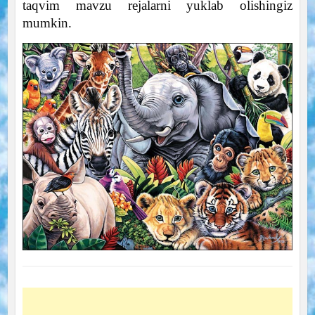
taqvim mavzu rejalarni yuklab olishingiz
mumkin.