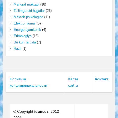
Mahorat maktabi
(18)
Ta’limga oid hujjatlar
(26)
Maktab psixologiga
(11)
Elektron jurnal
(57)
Energotejamkorlik
(4)
Etimologiya
(16)
Bu kun tarixda
(7)
Hazil
(1)
Политика
Карта
Контакт
конфиденциальности
сайта
© Copyright
idum.uz.
2012 -
2026.