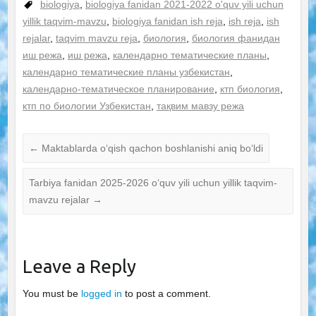
biologiya
,
biologiya fanidan 2021-2022 o'quv yili uchun
yillik taqvim-mavzu
,
biologiya fanidan ish reja
,
ish reja
,
ish
rejalar
,
taqvim mavzu reja
,
биология
,
биология фанидан
иш режа
,
иш режа
,
календарно тематические планы
,
календарно тематические планы узбекистан
,
календарно-тематическое планирование
,
ктп биология
,
ктп по биологии Узбекистан
,
тақвим мавзу режа
←
Maktablarda o‘qish qachon boshlanishi aniq bo‘ldi
Tarbiya fanidan 2025-2026 o‘quv yili uchun yillik taqvim-
mavzu rejalar
→
Leave a Reply
You must be
logged in
to post a comment.