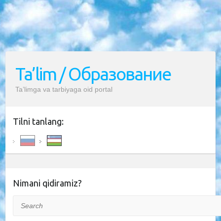
Ta’lim / Образование
Ta’limga va tarbiyaga oid portal
Tilni tanlang:
Nimani qidiramiz?
Search