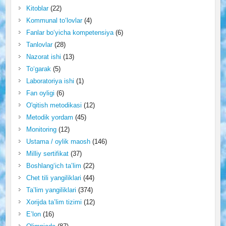
Kitoblar
(22)
Kommunal to‘lovlar
(4)
Fanlar bo‘yicha kompetensiya
(6)
Tanlovlar
(28)
Nazorat ishi
(13)
To‘garak
(5)
Laboratoriya ishi
(1)
Fan oyligi
(6)
O'qitish metodikasi
(12)
Metodik yordam
(45)
Monitoring
(12)
Ustama / oylik maosh
(146)
Milliy sertifikat
(37)
Boshlang‘ich ta’lim
(22)
Chet tili yangiliklari
(44)
Ta’lim yangiliklari
(374)
Xorijda ta’lim tizimi
(12)
E’lon
(16)