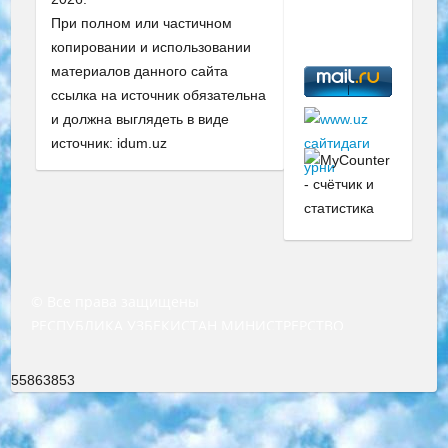
При полном или частичном
копировании и использовании
материалов данного сайта
ссылка на источник обязательна
и должна выглядеть в виде
источник: idum.uz
© Все права защищены
РЕСПУБЛИКА УЗБЕКИСТАН МИНИСТРЕРСТВО ДОШКОЛЬНОГО И ШКОЛЬНОГО ОБРАЗОВАНИЯ КОМАНДА в общеобразовательных учреждениях в 2023-2024 учебном году организация и проведение итоговой государственной аттестации обучающихся о Министра дошкольного и школьного образования Республики Узбекистан от 4 марта 2008 года (постановлением Минюста от 20 марта 2008 года № 1778 государственной регистрации) «Итоговое состояние учащихся общего среднего образования на основании положения об утверждении положения об аттестации общего среднего образования выпускной экзамен студентов в образовательных учреждениях в 2023-2024 учебном году В целях организации и прохождения аттестации приказываю: 1. Следующее: перечень предметов, по которым будет проводиться итоговая государственная аттестация и экзамен формы перевода согласно приложению 1; сертификаты международного образца, оценивающие уровень владения иностранными языками перечень согласно приложению 2; 2. Педагогический при специализированных образовательных учреждениях. научно-практический центр квалификации и международной оценки (Д.Давидова) 2024 г. До 25 марта: задания по предметам, по которым будет проводиться итоговая аттестация разработка и утверждение технических условий; итоговая аттестация на основании разработанного предметного задания разработка вопросов по предметам (устно и письменно), экзамен передача; общеобразовательные средние школы и специальные учебные заведения учащиеся выпускных классов школ и интернатов в агентской системе подготовка базы данных экзаменационных материалов и критериев оценки; перевод базы экзаменационных материалов на все языки обучения подать в Республиканский образовательный центр для изготовления; варианты экзаменов на основе разработанных контрольных материалов пусть будут поставлены задачи формирования. 3. Республиканский образовательный центр (Ш.Худайкулов) до 5 апреля 2024 года. до: база данных предоставленных экзаменационных материалов на все языки обучения перевод и экспертиза; для слепых, слабовидящих, глухих, слабослышащих и умственно отсталых детей учащиеся выпускных классов специализированных школ и школ-интернатов база данных экзаменационных материалов на всех преподаваемых языках подготовка критериев оценки; специализированные школы для умственно отсталых детей и технологии для учащихся выпускных классов школ-интернатов разработка соответствующих рекомендаций и критериев проведения ЕГЭ по естествознанию давать задания. 4. Педагогический при специализированных образовательных учреждениях. Научно-практический центр навыков и международной оценки (Д.Давидова), Республика образовательный центр (Худайкулов Ш.) итоговый государственный аттестационный экзамен ориентирован на творческое и логическое мышление при подготовке базы материалов учитывать введение заданий. 5. Следует отметить, что: сертификат государственного образца о знании общеобразовательного предмета и как минимум национальный уровень B1 по предметам на иностранных языках, указанным в Приложении 2. или международно признанный сертификат эквивалентного уровня студенты, изучающие определенный предмет, освобождаются от экзамена; по соответствующим предметам запланирована итоговая государственная аттестация за день до дня, путем жеребьевки Рабочей группой (в письменной форме по предметам, проводимым в форме) из числа сформированных вариантов выбрано 2 варианта; 2 выбранных варианта экзамена анонсированы на официальном сайте министерства и все выпускники по всей стране на основе этих вариантов проводит итоговую государственную аттестацию. 6. Государственное образование учащихся средних общеобразовательных учреждений. знания в соответствии с квалификационными требованиями, которые необходимо приобрести на основании стандартов итоговый (выпускной) контроль для 9 и 11 классов в целях тестирования Экзамены (далее – экзамены) состоят из предметов, перечисленных в приложении 1. будет сделано. 7. Экзамены пройдут с 26 мая по 15 июня 2024 г. (кроме науки физического воспитания). 8. Физическая для учащихся 9 классов общесредних образовательных учреждений. Экзамены по предмету «Образование, квалификация медицина» 1-6 мая 2024 года. сотрудники перевести под присмотр (с отклонениями в физическом или умственном развитии) специализированная школа для детей, школы-интернаты и со сколиозом школы-интернаты санаторного типа для больных детей исключены). 9. Он был слепым, слабовидящим и имел нарушения опорно-двигательного аппарата. экзамены в специализированных школах и интернатах для детей должны проводиться исходя из требований, предъявляемых к общеобразовательным учреждениям (физкультура кроме науки). 10. Специализированная школа для глухих и слабослышащих детей. и экзамены в интернатах и быть реализован в виде письменного теста по математике. 11. Специальность для умственно отсталых детей. Для 9 класса Родной язык и литературное письмо Государственный язык (язык обучения – узбекский). для неклассов) написано Математическое письмо Письменная/устная история Узбекистана Физическое воспитание практично Итоговый контроль Для 11 класса Написание родного языка и литературы (эссе) Математическое письмо Узбекский язык (обучение на узбекском языке) не посещающее общее среднее образование для учреждений)/Образовательное учреждение выбор письменный и устный Иностранный язык письменный/устный Письменная/устная история Узбекистана *По выбору студента:  Химия  Физика  Основы государственного права  География 10 бесплатных образовательных ресурсов - Мы составили подборку онлайн-проектов с интерактивными упражнениями, видеолекциями и статьями. Они помогут вам обрести новые и освежить старые знания бесплатно. 1. «ИНТУИТ» Старейшая образовательная площадка Рунета. Здесь вы найдёте сотни текстовых и видеокурсов на десятки различных тем — от программирования до психологии. Многие курсы подготовлены российскими университетами и крупными международными компаниями вроде Intel и Microsoft. Самостоятельное обучение бесплатное, но желающие могут оплатить услуги персональных наставников. 2. «Смартия» знакомит с актуальными профессиями и подсказывает, как им обучаться. Выбрав заинтересовавшую вас специальность — SMM-специалист, фотограф, веб-дизайнер или другую, — увидите список необходимых для неё умений. Чтобы вы могли освоить их самостоятельно, для каждого умения площадка отображает подборку ссылок на учебные материалы. Хотя «Смартия» ориентируется на русскоязычную аудиторию, часть контента всё же доступна только на английском. 3. «Лекторий Физтеха» Проект Московского физико-технического института (Физтеха). С его помощью вы можете смотреть онлайн серии лекций, записанные на видео в этом вузе. В числе доступных предметов — физика, биология, химия, информационные технологии и другие. К некоторым лекциям администрация ресурса прилагает готовые конспекты, которые можно скачивать в PDF-формате. 4. ITMOcourses Онлайн-площадка Санкт-Петербургского национального исследовательского университета информационных технологий, механики и оптики (ИТМО). Ресурс предоставляет свободный доступ к курсам, разработанным в этом вузе. Каталог материалов разбит на четыре категории: «Оптические системы и технологии», «Приборостроение и робототехника», «Информационные технологии» и «Биотехнологии». Курсы состоят из видеолекций, интерактивных демонстраций и заданий. 5. «КиберЛенинка» Электронная научная библиотека открытого доступа. Каталог площадки регулярно обрастает текстами статей из различных научных изданий. Сгруппированные по журналам и рубрикам публикации можно читать онлайн или скачивать целиком в PDF-формате. Проект нацелен на популяризацию науки за счёт открытого доступа к качественной информации. 6. «ПостНаука» На этом ресурсе публикуют подборки видеолекций, составленные экспертами из разных отраслей и объединённые общими темами. Среди них, к примеру, есть серии «Биоинформатика и геномика», «Культура средневековой Скандинавии» и Cinema Studies о теории кино. Каждая подборка лекций — логически связанная история, рассказанная экспертом от первого лица. Кроме того, на сайте появляются научно-образовательные статьи и тесты на разные темы. 7. «Newочём» Команда проекта «Newочём» отбирает самые интересные тексты из англоязычных СМИ и переводит те из них, за которые голосуют участники сообщества «ВКонтакте». По большей части это научно-популярные статьи. Редакторы придумывают лишь заголовки, в остальном содержание переводов соответствует оригиналам. Полные тексты можно читать прямо в социальной сети. 8. InternetUrok Онлайн-база материалов по основным дисциплинам школьной программы. Информация на сайте структурирована по классам, предметам и темам (урокам). Каждый урок состоит из видеолекций и конспектов. Есть также интерактивные тренажёры и тесты для закрепления пройденного материала. Даже если вы давно окончили школу, возможность повторить программу старших классов всегда может пригодиться. 9. Edutainme Ещё один ресурс об образовании. В отличие от Newtonew, как мне кажется, Edutainme больше ориентируется на представителей индустрии: педагогов, предпринимателей, разработчиков образовательных проектов. Но и любой, кто просто стремится к саморазвитию, найдёт на сайте много полезного и интересного для себя. Например, информацию о новых курсах и образовательных сервисах. 10. Newtonew Онлайн-медиа об образовании и обучении в широком смысле. Авторы Newtonew пишут об инструментах, заведениях, тактиках и стратегиях, которые помогают учить других и получать новые знания самостоятельно. На этой площадке вы найдёте новости, обзоры, аналитические мате
55863853