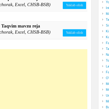
Yo
4 chorak, Excel, CHSB-BSB)
Yuklab olish
In
Ma
Ta
f. Taqvim mavzu reja
Si
Ki
4 chorak, Excel, CHSB-BSB)
Yuklab olish
Ko
Fa
Ta
Na
To
La
Fa
O'
M
Mo
Us
Mi
Bo