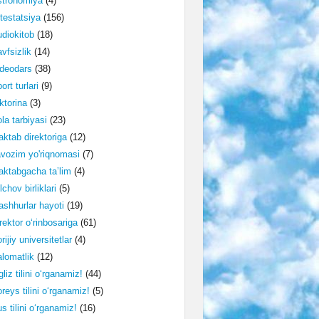
stronomiya
(4)
testatsiya
(156)
diokitob
(18)
vfsizlik
(14)
deodars
(38)
ort turlari
(9)
ktorina
(3)
la tarbiyasi
(23)
ktab direktoriga
(12)
vozim yo'riqnomasi
(7)
ktabgacha ta’lim
(4)
lchov birliklari
(5)
shhurlar hayoti
(19)
rektor o‘rinbosariga
(61)
rijiy universitetlar
(4)
lomatlik
(12)
gliz tilini o‘rganamiz!
(44)
reys tilini o‘rganamiz!
(5)
s tilini o‘rganamiz!
(16)