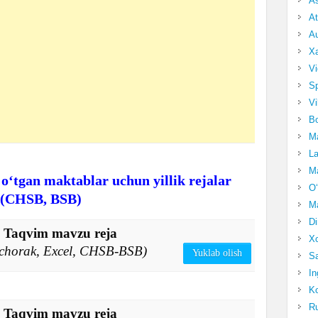
A
At
Au
Xa
Vi
Sp
Vi
Bo
Ma
La
Ma
 o‘tgan maktablar uchun yillik rejalar
O‘
(CHSB, BSB)
Ma
Di
f. Taqvim mavzu reja
Xo
4 chorak, Excel, CHSB-BSB)
Yuklab olish
Sa
In
Ko
Ru
f. Taqvim mavzu reja