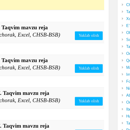
Ch
Ta
Xo
E’
f. Taqvim mavzu reja
Ol
4 chorak, Excel, CHSB-BSB)
Yuklab olish
S
Ta
Oc
f. Taqvim mavzu reja
Qo
4 chorak, Excel, CHSB-BSB)
Ma
Yuklab olish
Im
Fo
N
f. Taqvim mavzu reja
Ab
4 chorak, Excel, CHSB-BSB)
Yuklab olish
Om
Ib
Hu
T
f. Taqvim mavzu reja