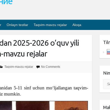
ание
r
Onlayn testlar
Taqvim-mavzu rejalar
Aloqa
dan 2025-2026 o‘quv yili
Til
m-mavzu rejalar
Taqvim-mavzu rejalar
No Comments
Nim
Sea
fanidan 5-11 sinf uchun mo‘ljallangan taqvim-
giz mumkin.
Mak