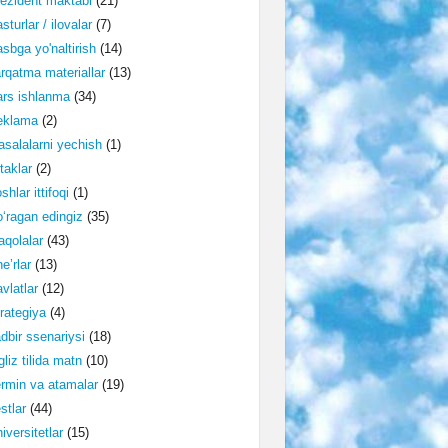
ezident maktabi
(21)
sturlar / ilovalar
(7)
sbga yo'naltirish
(14)
rqatma materiallar
(13)
rs ishlanma
(34)
eklama
(2)
salalarni yechish
(1)
taklar
(2)
shlar ittifoqi
(1)
‘ragan edingiz
(35)
qolalar
(43)
e’rlar
(13)
vlatlar
(12)
rategiya
(4)
dbir ssenariysi
(18)
gliz tilida matn
(10)
rmin va atamalar
(19)
stlar
(44)
iversitetlar
(15)