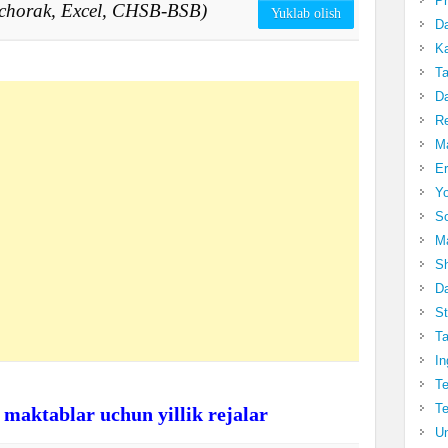
Pr
4 chorak, Excel, CHSB-BSB)
Yuklab olish
Da
Ka
Ta
Da
R
Ma
Er
Yo
So
Ma
Sh
Da
St
Ta
In
Te
Te
i maktablar uchun yillik rejalar
Un