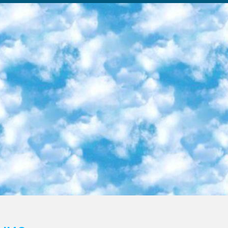
ка образовательный центр (Худайкулов Ш.) итоговый государственный аттестационный экзамен ориентирован на творческое и логическое мышление при подготовке базы материалов учитывать введение заданий. 5. Следует отметить, что: сертификат государственного образца о знании общеобразовательного предмета и как минимум национальный уровень B1 по предметам на иностранных языках, указанным в Приложении 2. или международно признанный сертификат эквивалентного уровня студенты, изучающие определенный предмет, освобождаются от экзамена; по соответствующим предметам запланирована итоговая государственная аттестация за день до дня, путем жеребьевки Рабочей группой (в письменной форме по предметам, проводимым в форме) из числа сформированных вариантов выбрано 2 варианта; 2 выбранных варианта экзамена анонсированы на официальном сайте министерства и все выпускники по всей стране на основе этих вариантов проводит итоговую государственную аттестацию. 6. Государственное образование учащихся средних общеобразовательных учреждений. знания в соответствии с квалификационными требованиями, которые необходимо приобрести на основании стандартов итоговый (выпускной) контроль для 9 и 11 классов в целях тестирования Экзамены (далее – экзамены) состоят из предметов, перечисленных в приложении 1. будет сделано. 7. Экзамены пройдут с 26 мая по 15 июня 2024 г. (кроме науки физического воспитания). 8. Физическая для учащихся 9 классов общесредних образовательных учреждений. Экзамены по предмету «Образование, квалификация медицина» 1-6 мая 2024 года. сотрудники перевести под присмотр (с отклонениями в физическом или умственном развитии) специализированная школа для детей, школы-интернаты и со сколиозом школы-интернаты санаторного типа для больных детей исключены). 9. Он был слепым, слабовидящим и имел нарушения опорно-двигательного аппарата. экзамены в специализированных школах и интернатах для детей должны проводиться исходя из требований, предъявляемых к общеобразовательным учреждениям (физкультура кроме науки). 10. Специализированная школа для глухих и слабослышащих детей. и экзамены в интернатах и быть реализован в виде письменного теста по математике. 11. Специальность для умственно отсталых детей. Для 9 класса Родной язык и литературное письмо Государственный язык (язык обучения – узбекский). для неклассов) написано Математическое письмо Письменная/устная история Узбекистана Физическое воспитание практично Итоговый контроль Для 11 класса Написание родного языка и литературы (эссе) Математическое письмо Узбекский язык (обучение на узбекском языке) не посещающее общее среднее образование для учреждений)/Образовательное учреждение выбор письменный и устный Иностранный язык письменный/устный Письменная/устная история Узбекистана *По выбору студента:  Химия  Физика  Основы государственного права  География 10 бесплатных образовательных ресурсов - Мы составили подборку онлайн-проектов с интерактивными упражнениями, видеолекциями и статьями. Они помогут вам обрести новые и освежить старые знания бесплатно. 1. «ИНТУИТ» Старейшая образовательная площадка Рунета. Здесь вы найдёте сотни текстовых и видеокурсов на десятки различных тем — от программирования до психологии. Многие курсы подготовлены российскими университетами и крупными международными компаниями вроде Intel и Microsoft. Самостоятельное обучение бесплатное, но желающие могут оплатить услуги персональных наставников. 2. «Смартия» знакомит с актуальными профессиями и подсказывает, как им обучаться. Выбрав заинтересовавшую вас специальность — SMM-специалист, фотограф, веб-дизайнер или другую, — увидите список необходимых для неё умений. Чтобы вы могли освоить их самостоятельно, для каждого умения площадка отображает подборку ссылок на учебные материалы. Хотя «Смартия» ориентируется на русскоязычную аудиторию, часть контента всё же доступна только на английском. 3. «Лекторий Физтеха» Проект Московского физико-технического института (Физтеха). С его помощью вы можете смотреть онлайн серии лекций, записанные на видео в этом вузе. В числе доступных предметов — физика, биология, химия, информационные технологии и другие. К некоторым лекциям администрация ресурса прилагает готовые конспекты, которые можно скачивать в PDF-формате. 4. ITMOcourses Онлайн-площадка Санкт-Петербургского национального исследовательского университета информационных технологий, механики и оптики (ИТМО). Ресурс предоставляет свободный доступ к курсам, разработанным в этом вузе. Каталог материалов разбит на четыре категории: «Оптические системы и технологии», «Приборостроение и робототехника», «Информационные технологии» и «Биотехнологии». Курсы состоят из видеолекций, интерактивных демонстраций и заданий. 5. «КиберЛенинка» Электронная научная библиот