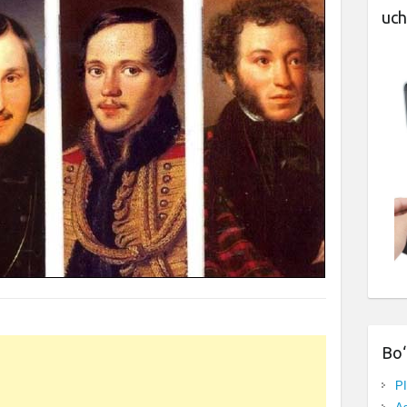
uch
Bo‘
P