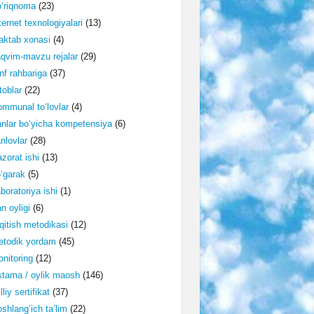
‘riqnoma
(23)
ternet texnologiyalari
(13)
ktab xonasi
(4)
qvim-mavzu rejalar
(29)
nf rahbariga
(37)
toblar
(22)
mmunal to‘lovlar
(4)
nlar bo‘yicha kompetensiya
(6)
nlovlar
(28)
zorat ishi
(13)
‘garak
(5)
boratoriya ishi
(1)
n oyligi
(6)
qitish metodikasi
(12)
etodik yordam
(45)
nitoring
(12)
tama / oylik maosh
(146)
lliy sertifikat
(37)
shlang‘ich ta’lim
(22)