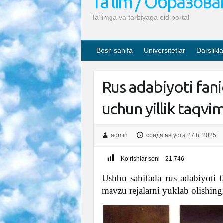
Ta’lim / Образов
Ta’limga va tarbiyaga oid portal
Bosh sahifa
Universitetlar
Darslikla
Rus adabiyoti fani
uchun yillik taqvi
admin
среда августа 27th, 2025
Ko‘rishlar soni
21,746
Ushbu sahifada rus adabiyoti 
mavzu rejalarni yuklab olishin