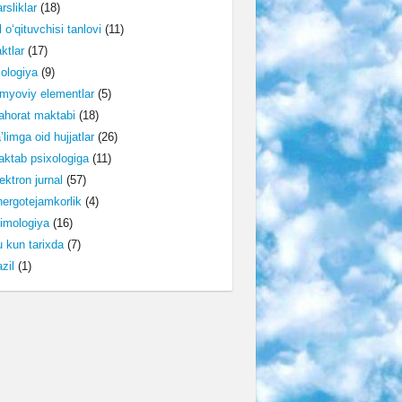
rsliklar
(18)
l o‘qituvchisi tanlovi
(11)
ktlar
(17)
lologiya
(9)
myoviy elementlar
(5)
horat maktabi
(18)
’limga oid hujjatlar
(26)
ktab psixologiga
(11)
ektron jurnal
(57)
ergotejamkorlik
(4)
imologiya
(16)
 kun tarixda
(7)
zil
(1)