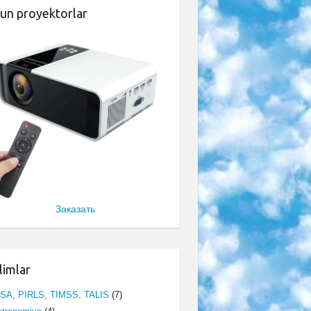
un proyektorlar
Заказать
limlar
ISA, PIRLS, TIMSS, TALIS
(7)