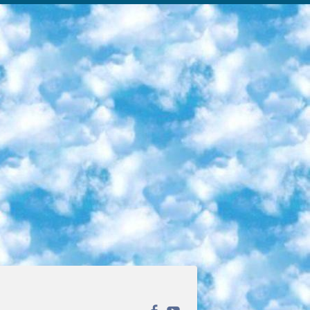
ека открытого доступа. Каталог площадки регулярно обрастает текстами статей из различных научных изданий. Сгруппированные по журналам и рубрикам публикации можно читать онлайн или скачивать целиком в PDF-формате. Проект нацелен на популяризацию науки за счёт открытого доступа к качественной информации. 6. «ПостНаука» На этом ресурсе публикуют подборки видеолекций, составленные экспертами из разных отраслей и объединённые общими темами. Среди них, к примеру, есть серии «Биоинформатика и геномика», «Культура средневековой Скандинавии» и Cinema Studies о теории кино. Каждая подборка лекций — логически связанная история, рассказанная экспертом от первого лица. Кроме того, на сайте появляются научно-образовательные статьи и тесты на разные темы. 7. «Newочём» Команда проекта «Newочём» отбирает самые интересные тексты из англоязычных СМИ и переводит те из них, за которые голосуют участники сообщества «ВКонтакте». По большей части это научно-популярные статьи. Редакторы придумывают лишь заголовки, в остальном содержание переводов соответствует оригиналам. Полные тексты можно читать прямо в социальной сети. 8. InternetUrok Онлайн-база материалов по основным дисциплинам школьной программы. Информация на сайте структурирована по классам, предметам и темам (урокам). Каждый урок состоит из видеолекций и конспектов. Есть также интерактивные тренажёры и тесты для закрепления пройденного материала. Даже если вы давно окончили школу, возможность повторить программу старших классов всегда может пригодиться. 9. Edutainme Ещё один ресурс об образовании. В отличие от Newtonew, как мне кажется, Edutainme больше ориентируется на представителей индустрии: педагогов, предпринимателей, разработчиков образовательных проектов. Но и любой, кто просто стремится к саморазвитию, найдёт на сайте много полезного и интересного для себя. Например, информацию о новых курсах и образовательных сервисах. 10. Newtonew Онлайн-медиа об образовании и обучении в широком смысле. Авторы Newtonew пишут об инструментах, заведениях, тактиках и стратегиях, которые помогают учить других и получать новые знания самостоятельно. На этой площадке вы найдёте новости, обзоры, аналитические мат