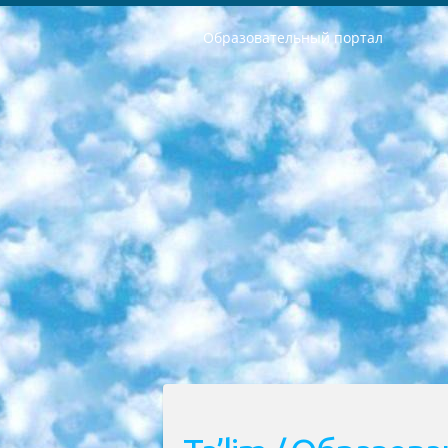
Образовательный портал
РЕСПУБЛИКА УЗБЕКИСТАН МИНИСТРЕРСТВО ДОШКОЛЬНОГО И ШКОЛЬНОГО ОБРАЗОВАНИЯ КОМАНДА в общеобразовательных учреждениях в 2023-2024 учебном году организация и проведение итоговой государственной аттестации обучающихся о Министра дошкольного и школьного образования Республики Узбекистан от 4 марта 2008 года (постановлением Минюста от 20 марта 2008 года № 1778 государственной регистрации) «Итоговое состояние учащихся общего среднего образования на основании положения об утверждении положения об аттестации общего среднего образования выпускной экзамен студентов в образовательных учреждениях в 2023-2024 учебном году В целях организации и прохождения аттестации приказываю: 1. Следующее: перечень предметов, по которым будет проводиться итоговая государственная аттестация и экзамен формы перевода согласно приложению 1; сертификаты международного образца, оценивающие уровень владения иностранными языками перечень согласно приложению 2; 2. Педагогический при специализированных образовательных учреждениях. научно-практический центр квалификации и международной оценки (Д.Давидова) 2024 г. До 25 марта: задания по предметам, по которым будет проводиться итоговая аттестация разработка и утверждение технических условий; итоговая аттестация на основании разработанного предметного задания разработка вопросов по предметам (устно и письменно), экзамен передача; общеобразовательные средние школы и специальные учебные заведения учащиеся выпускных классов школ и интернатов в агентской системе подготовка базы данных экзаменационных материалов и критериев оценки; перевод базы экзаменационных материалов на все языки обучения подать в Республиканский образовательный центр для изготовления; варианты экзаменов на основе разработанных контрольных материалов пусть будут поставлены задачи формирования. 3. Республиканский образовательный центр (Ш.Худайкулов) до 5 апреля 2024 года. до: база данных предоставленных экзаменационных материалов на все языки обучения перевод и экспертиза; для слепых, слабовидящих, глухих, слабослышащих и умственно отсталых детей учащиеся выпускных классов специализированных школ и школ-интернатов база данных экзаменационных материалов на всех преподаваемых языках подготовка критериев оценки; специализированные школы для умственно отсталых детей и технологии для учащихся выпускных классов школ-интернатов разработка соответствующих рекомендаций и критериев проведения ЕГЭ по естествознанию давать задания. 4. Педагогический при специализированных образовательных учреждениях. Научно-практический центр навыков и международной оценки (Д.Давидова), Республи