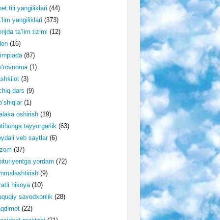
et tili yangiliklari
(44)
’lim yangiliklari
(373)
rijda ta’lim tizimi
(12)
lon
(16)
impiada
(87)
o‘rovnoma
(1)
shkilot
(3)
hiq dars
(9)
‘shiqlar
(1)
laka oshirish
(19)
tihonga tayyorgarlik
(63)
ydali veb saytlar
(6)
izom
(37)
ituriyentga yordam
(72)
malashtirish
(9)
ratli hikoya
(10)
quqiy savodxonlik
(28)
aqdimot
(22)