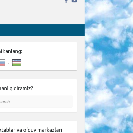
ni tanlang:
ani qidiramiz?
rch
tablar va o‘quv markazlari