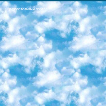
Образовательный портал
РЕСПУБЛИКА УЗБЕКИСТАН МИНИСТРЕРСТВО ДОШКОЛЬНОГО И ШКОЛЬНОГО ОБРАЗОВАНИЯ КОМАНДА в общеобразовательных учреждениях в 2023-2024 учебном году организация и проведение итоговой государственной аттестации обучающихся о Министра дошкольного и школьного образования Республики Узбекистан от 4 марта 2008 года (постановлением Минюста от 20 марта 2008 года № 1778 государственной регистрации) «Итоговое состояние учащихся общего среднего образования на основании положения об утверждении положения об аттестации общего среднего образования выпускной экзамен студентов в образовательных учреждениях в 2023-2024 учебном году В целях организации и прохождения аттестации приказываю: 1. Следующее: перечень предметов, по которым будет проводиться итоговая государственная аттестация и экзамен формы перевода согласно приложению 1; сертификаты международного образца, оценивающие уровень владения иностранными языками перечень согласно приложению 2; 2. Педагогический при специализированных образовательных учреждениях. научно-практический центр квалификации и международной оценки (Д.Давидова) 2024 г. До 25 марта: задания по предметам, по которым будет проводиться итоговая аттестация разработка и утверждение технических условий; итоговая аттестация на основании разработанного предметного задания разработка вопросов по предметам (устно и письменно), экзамен передача; общеобразовательные средние школы и специальные учебные заведения учащиеся выпускных классов школ и интернатов в агентской системе подготовка базы данных экзаменационных материалов и критериев оценки; перевод базы экзаменационных материалов на все языки обучения подать в Республиканский образовательный центр для изготовления; варианты экзаменов на основе разработанных контрольных материалов пусть будут поставлены задачи формирования. 3. Республиканский образовательный центр (Ш.Худайкулов) до 5 апреля 2024 года. до: база данных предоставленных экзаменационных материалов на все языки обучения перевод и экспертиза; для слепых, слабовидящих, глухих, слабослышащих и умственно отсталых детей учащиеся выпускных классов специализированных школ и школ-интернатов база данных экзаменационных материалов на всех преподаваемых языках подготовка критериев оценки; специализированные школы для умственно отсталых детей и технологии для учащихся выпускных классов школ-интернатов разработка соответствующих рекомендаций и критериев проведения ЕГЭ по естествознанию давать задания. 4. Педагогический при специализированных образовательных учреждениях. Научно-практический центр навыков и международной оценки (Д.Давидова), Республика образовательный центр (Худайкулов Ш.) итоговый государственный аттестационный экзамен ориентирован на творческое и логическое мышление при подготовке базы материалов учитывать введение заданий. 5. Следует отметить, что: сертификат государственного образца о знании общеобразовательного предмета и как минимум национальный уровень B1 по предметам на иностранных языках, указанным в Приложении 2. или международно признанный сертификат эквивалентного уровня студенты, изучающие определенный предмет, освобождаются от экзамена; по соответствующим предметам запланирована итоговая государственная аттестация за день до дня, путем жеребьевки Рабочей группой (в письменной форме по предметам, проводимым в форме) из числа сформированных вариантов выбрано 2 варианта; 2 выбранных варианта экзамена анонсированы на официальном сайте министерства и все выпускники по всей стране на основе этих вариантов проводит итоговую государственную аттестацию. 6. Государственное образование учащихся средних общеобразовательных учреждений. знания в соответствии с квалификационными требованиями, которые необходимо приобрести на основании стандартов итоговый (выпускной) контроль для 9 и 11 классов в целях тестирования Экзамены (далее – экзамены) состоят из предметов, перечисленных в приложении 1. будет сделано. 7. Экзамены пройдут с 26 мая по 15 июня 2024 г. (кроме науки физического воспитания). 8. Физическая для учащихся 9 классов общесредних образовательных учреждений. Экзамены по предмету «Образование, квалификация медицина» 1-6 мая 2024 года. сотрудники перевести под присмотр (с отклонениями в физическом или умственном развитии) специализированная школа для детей, школы-интернаты и со сколиозом школы-интернаты санаторного типа для больных детей исключены). 9. Он был слепым, слабовидящим и имел нарушения опорно-двигательного аппарата. экзамены в специализированных школах и интернатах для детей должны проводиться исходя из требований, предъявляемых к общеобразовательным учреждениям (физкультура кроме науки). 10. Специализированная школа для глухих и слабослышащих детей. и экзамены в интернатах и быть реализован в виде письменного теста по математике. 11. Специальность для умственно отсталых детей. Для 9 класса Родной язык и литературное письмо Государственный язык (язык обучения – узбекский). для неклассов) написано Математическое письмо Письменная/устная история Узбекистана Физическое воспитание практично Итоговый контроль Для 11 класса Написание родного языка и литературы (эссе) Математическое письмо Узбекский язык (обучение на узбекском языке) не посещающее общее среднее образование для учреждений)/Образовательное учреждение выбор письменный и устный Иностранный язык письменный/устный Письменная/устная история Узбекистана *По выбору студента:  Химия  Физика  Основы государственного права  География 10 бесплатных образовательных ресурсов - Мы составили подборку онлайн-проектов с интерактивными упражнениями, видеолекциями и статьями. Они помогут вам обрести новые и освежить старые знания бесплатно. 1. «ИНТУИТ» Старейшая образовательная площадка Рунета. Здесь вы найдёте сотни текстовых и видеокурсов на десятки различных тем — от программирования до психологии. Многие курсы подготовлены российскими университетами и крупными международными компаниями вроде Intel и Microsoft. Самостоятельное обучение бесплатное, но желающие могут оплатить услуги персональных наставников. 2. «Смартия» знакомит с актуальными профессиями и подсказывает, как им обучаться. Выбрав заинтересовавшую вас специальность — SMM-специалист, фотограф, веб-дизайнер или другую, — увидите список необходимых для неё умений. Чтобы вы могли освоить их самостоятельно, для каждого умения площадка отображает подборку ссылок на учебные материалы. Хотя «Смартия» ориентируется на русскоязычную аудиторию, часть контента всё же доступна только на английском. 3. «Лекторий Физтеха» Проект Московского физико-технического института (Физтеха). С его помощью вы можете смотреть онлайн серии лекций, записанные на видео в этом вузе. В числе доступных предметов — физика, биология, химия, информационные технологии и другие. К некоторым лекциям администрация ресурса прилагает готовые конспекты, которые можно скачивать в PDF-формате. 4. ITMOcourses Онлайн-площадка Санкт-Петербургского национального исследовательского университета информационных технологий, механики и оптики (ИТМО). Ресурс предоставляет свободный доступ к курсам, разработанным в этом вузе. Каталог материалов разбит на четыре категории: «Оптические системы и технологии», «Приборостроение и робототехника», «Информационные технологии» и «Биотехнологии». Курсы состоят из видеолекций, интерактивных демонстраций и заданий. 5. «КиберЛенинка» Электронная научная библиотека открытого доступа. Каталог площадки регулярно обрастает текстами статей из различных научных изданий. Сгруппированные по журналам и рубрикам публикации можно читать онлайн или скачивать целиком в PDF-формате. Проект нацелен на популяризацию науки за счёт открытого доступа к качественной информации. 6. «ПостНаука» На этом ресурсе публикуют подборки видеолекций, составленные экспертами из разных отраслей и объединённые общими темами. Среди них, к примеру, есть серии «Биоинформатика и геномика», «Культура средневековой Скандинавии» и Cinema Studies о теории кино. Каждая подборка лекций — логически связанная история, рассказанная экспертом от первого лица. Кроме того, на сайте появляются научно-образовательные статьи и тесты на разные темы. 7. «Newочём» Команда проекта «Newочём» отбирает самые интересные тексты из англоязычных СМИ и переводит те из них, за которые голосуют участники сообщества «ВКонтакте». По большей части это научно-популярные статьи. Редакторы придумывают лишь заголовки, в остальном содержание переводов соответствует оригиналам. Полные тексты можно читать прямо в социальной сети. 8. InternetUrok Онлайн-база материалов по основным дисциплинам школьной программы. Информация на сайте структурирована по классам, предметам и темам (урокам). Каждый урок состоит из видеолекций и конспектов. Есть также интерактивные тренажёры и тесты для закрепления пройденного материала. Даже если вы давно окончили школу, возможность повторить программу старших классов всегда может пригодиться. 9. Edutainme Ещё один ресурс об образовании. В отличие от Newtonew, как мне кажется, Edutainme больше ориентируется на представителей индустрии: педагогов, предпринимателей, разработчиков образовательных проектов. Но и любой, кто просто стремится к саморазвитию, найдёт на сайте много полезного и интересного для себя. Например, информацию о новых курсах и образовательных сервисах. 10. Newtonew Онлайн-медиа об образовании и обучении в широком смысле. Авторы Newtonew пишут об инструментах, заведениях, тактиках и стратегиях, которые помогают учить других и получать новые знания самостоятельно. На этой площадке вы найдёте новости, обзоры, аналитические мат