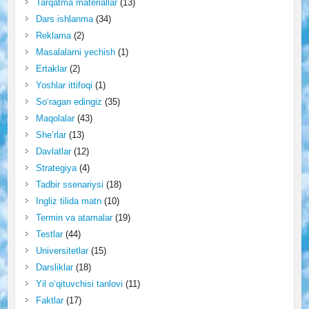
Tarqatma materiallar
(13)
Dars ishlanma
(34)
Reklama
(2)
Masalalarni yechish
(1)
Ertaklar
(2)
Yoshlar ittifoqi
(1)
So‘ragan edingiz
(35)
Maqolalar
(43)
She’rlar
(13)
Davlatlar
(12)
Strategiya
(4)
Tadbir ssenariysi
(18)
Ingliz tilida matn
(10)
Termin va atamalar
(19)
Testlar
(44)
Universitetlar
(15)
Darsliklar
(18)
Yil o‘qituvchisi tanlovi
(11)
Faktlar
(17)