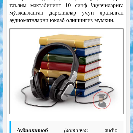
таълим мактабининг 10 синф ўқувчиларига
мўлжалланган дарсликлар учун яратилган
аудиоматнларни юклаб олишингиз мумкин.
Аудиокитоб
(лотинча:
audio