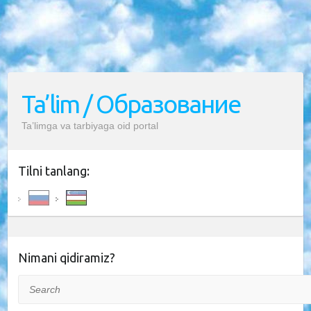
Ta’lim / Образование
Ta’limga va tarbiyaga oid portal
Tilni tanlang:
Nimani qidiramiz?
Search