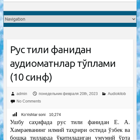
Рус тили фанидан
аудиоматнлар тўплами
(10 синф)
admin
понедельник февраля 20th, 2023
Audiokitob
No Comments
Ko‘rishlar soni
10,274
Ушбу саҳифада рус тили фанидан E. A.
Хамраеванинг илмий таҳрири остида ўзбек ва
бошқа тилларда ўқитиладиган умумий ўрта