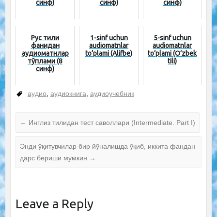
синф)
синф)
синф)
Рус тили
1-sinf uchun
5-sinf uchun
фанидан
audiomatnlar
audiomatnlar
аудиоматнлар
to‘plami (Alifbe)
to‘plami (O‘zbek
тўплами (8
tili)
синф)
аудио
,
аудиокнига
,
аудиоучебник
←
Инглиз тилидан тест саволлари (Intermediate. Рart I)
Энди ўқитувчилар бир йўналишда ўқиб, иккита фандан
дарс бериши мумкин
→
Leave a Reply