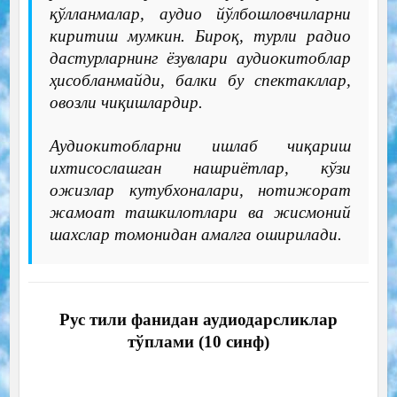
қўлланмалар, аудио йўлбошловчиларни
киритиш мумкин. Бироқ, турли радио
дастурларнинг ёзувлари аудиокитоблар
ҳисобланмайди, балки бу спектакллар,
овозли чиқишлардир.
Аудиокитобларни ишлаб чиқариш
ихтисослашган нашриётлар, кўзи
ожизлар кутубхоналари, нотижорат
жамоат ташкилотлари ва жисмоний
шахслар томонидан амалга оширилади.
Рус тили фанидан аудиодарсликлар
тўплами (10 синф)