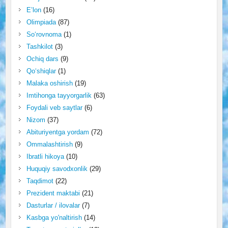
E’lon
(16)
Olimpiada
(87)
So‘rovnoma
(1)
Tashkilot
(3)
Ochiq dars
(9)
Qo‘shiqlar
(1)
Malaka oshirish
(19)
Imtihonga tayyorgarlik
(63)
Foydali veb saytlar
(6)
Nizom
(37)
Abituriyentga yordam
(72)
Ommalashtirish
(9)
Ibratli hikoya
(10)
Huquqiy savodxonlik
(29)
Taqdimot
(22)
Prezident maktabi
(21)
Dasturlar / ilovalar
(7)
Kasbga yo'naltirish
(14)