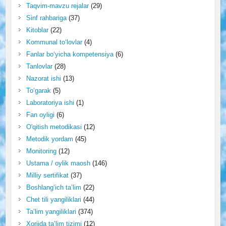
Taqvim-mavzu rejalar
(29)
Sinf rahbariga
(37)
Kitoblar
(22)
Kommunal to‘lovlar
(4)
Fanlar bo‘yicha kompetensiya
(6)
Tanlovlar
(28)
Nazorat ishi
(13)
To‘garak
(5)
Laboratoriya ishi
(1)
Fan oyligi
(6)
O'qitish metodikasi
(12)
Metodik yordam
(45)
Monitoring
(12)
Ustama / oylik maosh
(146)
Milliy sertifikat
(37)
Boshlang‘ich ta’lim
(22)
Chet tili yangiliklari
(44)
Ta’lim yangiliklari
(374)
Xorijda ta’lim tizimi
(12)