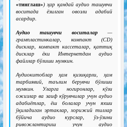
«тинглаш»
) ҳар қандай аудио ташувчи
воситада ёзилган овозли адабий
асардир.
Аудио ташувчи воситалар
—
грампластинкалар, компакт (CD)
дисклар, компакт кассеталар, қаттиқ
дисклар ёки Интернетдан аудио
файллар бўлиши мумкин.
Аудиокитоблар ҳам қизиқарли, ҳам
тарбиявий, таълим берувчи бўлиши
мумкин. Уларга ногиронлар, кўзи
ожизлар ва заиф кўрувчилар учун аудио
адабиётлар, ёш болалар учун яхши
ўқиладиган эртаклар, хорижий тиллар
бўйича аудио курслар, ўз-ўзини
ривожлантириш учун аудио