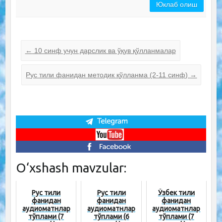
Юклаб олиш
←
10 синф учун дарслик ва ўқув қўлланмалар
Рус тили фанидан методик қўлланма (2-11 синф)
→
O‘xshash mavzular:
Рус тили
Рус тили
Ўзбек тили
фанидан
фанидан
фанидан
аудиоматнлар
аудиоматнлар
аудиоматнлар
тўплами (7
тўплами (6
тўплами (7