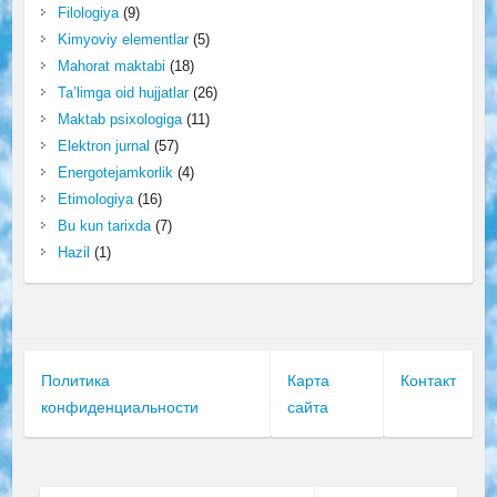
Filologiya
(9)
Kimyoviy elementlar
(5)
Mahorat maktabi
(18)
Ta’limga oid hujjatlar
(26)
Maktab psixologiga
(11)
Elektron jurnal
(57)
Energotejamkorlik
(4)
Etimologiya
(16)
Bu kun tarixda
(7)
Hazil
(1)
Политика
Карта
Контакт
конфиденциальности
сайта