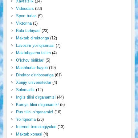
Xavfsizlik
(14)
Videodars
(38)
Sport turlari
(9)
Viktorina
(3)
Bola tarbiyasi
(23)
Maktab direktoriga
(12)
Lavozim yo'riqnomasi
(7)
Maktabgacha ta’lim
(4)
O‘lchov birliklari
(5)
Mashhurlar hayoti
(19)
Direktor o‘rinbosariga
(61)
Xorijiy universitetlar
(4)
Salomatlik
(12)
Ingliz tilini o‘rganamiz!
(44)
Koreys tilini o‘rganamiz!
(5)
Rus tilini o‘rganamiz!
(16)
Yo‘riqnoma
(23)
Internet texnologiyalari
(13)
Maktab xonasi
(4)