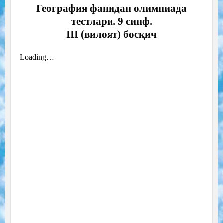
География фанидан олимпиада
тестлари. 9 синф.
III (вилоят) босқич