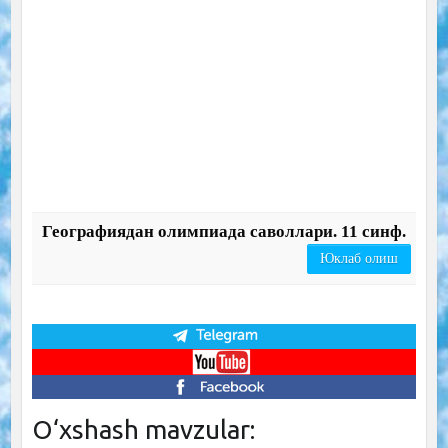
Географиядан олимпиада саволлари. 11 синф.
Юклаб олиш
O‘xshash mavzular: