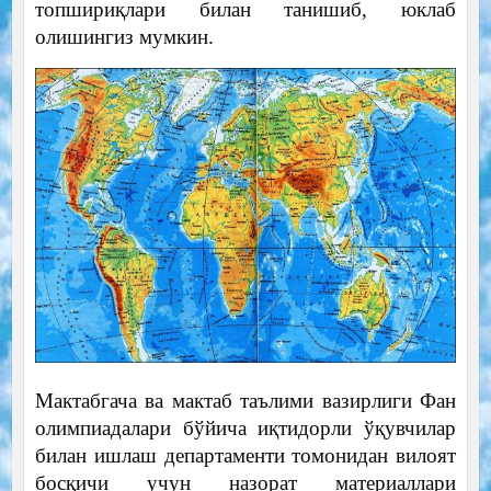
топшириқлари билан танишиб, юклаб
олишингиз мумкин.
Мактабгача ва мактаб таълими вазирлиги Фан
олимпиадалари бўйича иқтидорли ўқувчилар
билан ишлаш департаменти томонидан вилоят
босқичи учун назорат материаллари