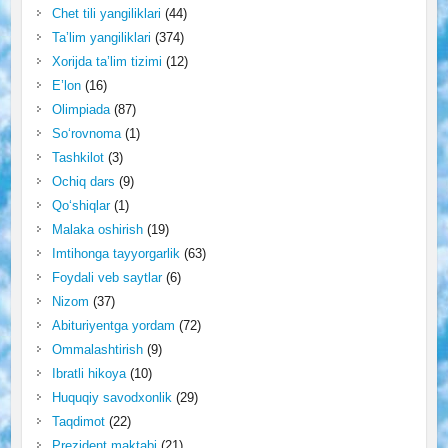
Chet tili yangiliklari
(44)
Ta’lim yangiliklari
(374)
Xorijda ta’lim tizimi
(12)
E’lon
(16)
Olimpiada
(87)
So‘rovnoma
(1)
Tashkilot
(3)
Ochiq dars
(9)
Qo‘shiqlar
(1)
Malaka oshirish
(19)
Imtihonga tayyorgarlik
(63)
Foydali veb saytlar
(6)
Nizom
(37)
Abituriyentga yordam
(72)
Ommalashtirish
(9)
Ibratli hikoya
(10)
Huquqiy savodxonlik
(29)
Taqdimot
(22)
Prezident maktabi
(21)