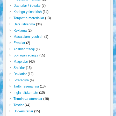
Dasturlar / ilovalar
(7)
Kasbga yo'naltirish
(14)
Tarqatma materiallar
(13)
Dars ishlanma
(34)
Reklama
(2)
Masalalarni yechish
(1)
Ertaklar
(2)
Yoshlar ittifoqi
(1)
So‘ragan edingiz
(35)
Maqolalar
(43)
She’rlar
(13)
Davlatlar
(12)
Strategiya
(4)
Tadbir ssenariysi
(18)
Ingliz tilida matn
(10)
Termin va atamalar
(19)
Testlar
(44)
Universitetlar
(15)