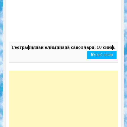
Географиядан олимпиада саволлари. 10 синф.
Юклаб олиш