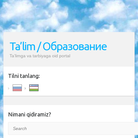
Ta’lim / Образование
Ta’limga va tarbiyaga oid portal
Tilni tanlang:
Nimani qidiramiz?
Search