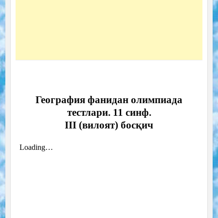
География фанидан олимпиада
тестлари. 11 синф.
III (вилоят) босқич