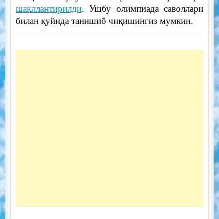
шакллантирилди
. Ушбу олимпиада саволлари
билан қуйида танишиб чиқишингиз мумкин.