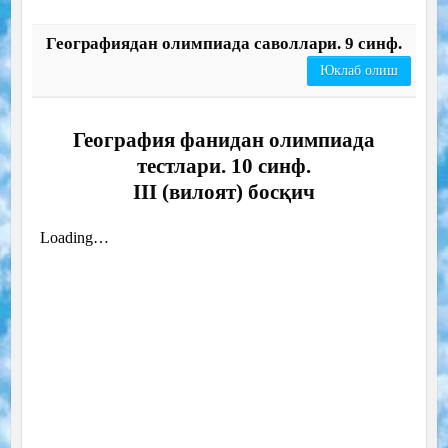
Географиядан олимпиада саволлари. 9 синф.
Юклаб олиш
География фанидан олимпиада
тестлари. 10 синф.
III (вилоят) босқич