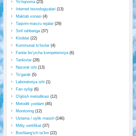
Yo‘riqnoma
(23)
Internet texnologiyalari
(13)
Maktab xonasi
(4)
Taqvim-mavzu rejalar
(29)
Sinf rahbariga
(37)
Kitoblar
(22)
Kommunal to‘lovlar
(4)
Fanlar bo‘yicha kompetensiya
(6)
Tanlovlar
(28)
Nazorat ishi
(13)
To‘garak
(5)
Laboratoriya ishi
(1)
Fan oyligi
(6)
O'qitish metodikasi
(12)
Metodik yordam
(45)
Monitoring
(12)
Ustama / oylik maosh
(146)
Milliy sertifikat
(37)
Boshlang‘ich ta’lim
(22)