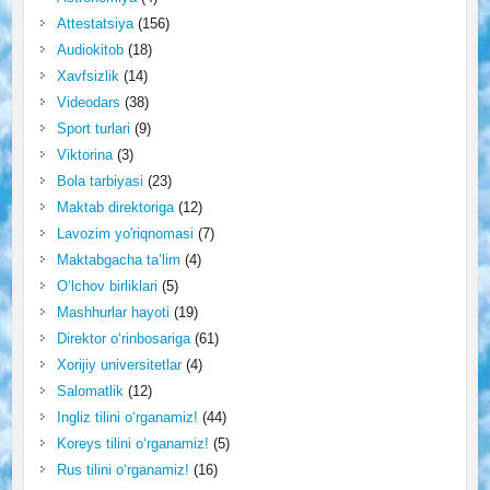
Attestatsiya
(156)
Audiokitob
(18)
Xavfsizlik
(14)
Videodars
(38)
Sport turlari
(9)
Viktorina
(3)
Bola tarbiyasi
(23)
Maktab direktoriga
(12)
Lavozim yo'riqnomasi
(7)
Maktabgacha ta’lim
(4)
O‘lchov birliklari
(5)
Mashhurlar hayoti
(19)
Direktor o‘rinbosariga
(61)
Xorijiy universitetlar
(4)
Salomatlik
(12)
Ingliz tilini o‘rganamiz!
(44)
Koreys tilini o‘rganamiz!
(5)
Rus tilini o‘rganamiz!
(16)