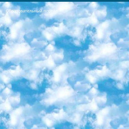
Образовательный портал
РЕСПУБЛИКА УЗБЕКИСТАН МИНИСТРЕРСТВО ДОШКОЛЬНОГО И ШКОЛЬНОГО ОБРАЗОВАНИЯ КОМАНДА в общеобразовательных учреждениях в 2023-2024 учебном году организация и проведение итоговой государственной аттестации обучающихся о Министра дошкольного и школьного образования Республики Узбекистан от 4 марта 2008 года (постановлением Минюста от 20 марта 2008 года № 1778 государственной регистрации) «Итоговое состояние учащихся общего среднего образования на основании положения об утверждении положения об аттестации общего среднего образования выпускной экзамен студентов в образовательных учреждениях в 2023-2024 учебном году В целях организации и прохождения аттестации приказываю: 1. Следующее: перечень предметов, по которым будет проводиться итоговая государственная аттестация и экзамен формы перевода согласно приложению 1; сертификаты международного образца, оценивающие уровень владения иностранными языками перечень согласно приложению 2; 2. Педагогический при специализированных образовательных учреждениях. научно-практический центр квалификации и международной оценки (Д.Давидова) 2024 г. До 25 марта: задания по предметам, по которым будет проводиться итоговая аттестация разработка и утверждение технических условий; итоговая аттестация на основании разработанного предметного задания разработка вопросов по предметам (устно и письменно), экзамен передача; общеобразовательные средние школы и специальные учебные заведения учащиеся выпускных классов школ и интернатов в агентской системе подготовка базы данных экзаменационных материалов и критериев оценки; перевод базы экзаменационных материалов на все языки обучения подать в Республиканский образовательный центр для изготовления; варианты экзаменов на основе разработанных контрольных материалов пусть будут поставлены задачи формирования. 3. Республиканский образовательный центр (Ш.Худайкулов) до 5 апреля 2024 года. до: база данных предоставленных экзаменационных материалов на все языки обучения перевод и экспертиза; для слепых, слабовидящих, глухих, слабослышащих и умственно отсталых детей учащиеся выпускных классов специализированных школ и школ-интернатов база данных экзаменационных материалов на всех преподаваемых языках подготовка критериев оценки; специализированные школы для умственно отсталых детей и технологии для учащихся выпускных классов школ-интернатов разработка соответствующих рекомендаций и критериев проведения ЕГЭ по естествознанию давать задания. 4. Педагогический при специализированных образовательных учреждениях. Научно-практический центр навыков и международной оценки (Д.Давидова), Республика образовательный центр (Худайкулов Ш.) итоговый государственный аттестационный экзамен ориентирован на творческое и логическое мышление при подготовке базы материалов учитывать введение заданий. 5. Следует отметить, что: сертификат государственного образца о знании общеобразовательного предмета и как минимум национальный уровень B1 по предметам на иностранных языках, указанным в Приложении 2. или международно признанный сертификат эквивалентного уровня студенты, изучающие определенный предмет, освобождаются от экзамена; по соответствующим предметам запланирована итоговая государственная аттестация за день до дня, путем жеребьевки Рабочей группой (в письменной форме по предметам, проводимым в форме) из числа сформированных вариантов выбрано 2 варианта; 2 выбранных варианта экзамена анонсированы на официальном сайте министерства и все выпускники по всей стране на основе этих вариантов проводит итоговую государственную аттестацию. 6. Государственное образование учащихся средних общеобразовательных учреждений. знания в соответствии с квалификационными требованиями, которые необходимо приобрести на основании стандартов итоговый (выпускной) контроль для 9 и 11 классов в целях тестирования Экзамены (далее – экзамены) состоят из предметов, перечисленных в приложении 1. будет сделано. 7. Экзамены пройдут с 26 мая по 15 июня 2024 г. (кроме науки физического воспитания). 8. Физическая для учащихся 9 классов общесредних образовательных учреждений. Экзамены по предмету «Образование, квалификация медицина» 1-6 мая 2024 года. сотрудники перевести под присмотр (с отклонениями в физическом или умственном развитии) специализированная школа для детей, школы-интернаты и со сколиозом школы-интернаты санаторного типа для больных детей исключены). 9. Он был слепым, слабовидящим и имел нарушения опорно-двигательного аппарата. экзамены в специализированных школах и интернатах для детей должны проводиться исходя из требований, предъявляемых к общеобразовательным учреждениям (физкультура кроме науки). 10. Специализированная школа для глухих и слабослышащих детей. и экзамены в интернатах и быть реализован в виде письменного теста по математике. 11. Специальность для умственно отсталых детей. Для 9 класса Родной язык и литературное письмо Государственный язык (язык обучения – узбекский). для неклассов) написано Математическое письмо Письменная/устная история Узбекистана Физическое воспитание практично Итоговый контроль Для 11 класса Написание родного языка и литературы (эссе) Математическое письмо Узбекский язык (обучение на узбекском языке) не посещающее общее среднее образование для учреждений)/Образовательное учреждение выбор письменный и устный Иностранный язык письменный/устный Письменная/устная история Узбекистана *По выбору студента:  Химия  Физика  Основы государственного права  География 10 бесплатных образовательных ресурсов - Мы составили подборку онлайн-проектов с интерактивными упражнениями, видеолекциями и статьями. Они помогут вам обрести новые и освежить старые знания бесплатно. 1. «ИНТУИТ» Старейшая образовательная площадка Рунета. Здесь вы найдёте сотни текстовых и видеокурсов на десятки различных тем — от программирования до психологии. Многие курсы подготовлены российскими университетами и крупными международными компаниями вроде Intel и Microsoft. Самостоятельное обучение бесплатное, но желающие могут оплатить услуги персональных наставников. 2. «Смартия» знакомит с актуальными профессиями и подсказывает, как им обучаться. Выбрав заинтересовавшую вас специальность — SMM-специалист, фотограф, веб-дизайнер или другую, — увидите список необходимых для неё умений. Чтобы вы могли освоить их самостоятельно, для каждого умения площадка отображает подборку ссылок на учебные материалы. Хотя «Смартия» ориентируется на русскоязычную аудиторию, часть контента всё же доступна только на английском. 3. «Лекторий Физтеха» Проект Московского физико-технического института (Физтеха). С его помощью вы можете смотреть онлайн серии лекций, записанные на видео в этом вузе. В числе доступных предметов — физика, биология, химия, информационные технологии и другие. К некоторым лекциям администрация ресурса прилагает готовые конспекты, которые можно скачивать в PDF-формате. 4. ITMOcourses Онлайн-площадка Санкт-Петербургского национального исследовательского университета информационных технологий, механики и оптики (ИТМО). Ресурс предоставляет свободный доступ к курсам, разработанным в этом вузе. Каталог материалов разбит на четыре категории: «Оптические системы и технологии», «Приборостроение и робототехника», «Информационные технологии» и «Биотехнологии». Курсы состоят из видеолекций, интерактивных демонстраций и заданий. 5. «КиберЛенинка» Электронная научная библиотека открытого доступа. Каталог площадки регулярно обрастает текстами статей из различных научных изданий. Сгруппированные по журналам и рубрикам публикации можно читать онлайн или скачивать целиком в PDF-формате. Проект нацелен на популяризацию науки за счёт открытого доступа к качественной информации. 6. «ПостНаука» На этом ресурсе публикуют подборки видеолекций, составленные экспертами из разных отраслей и объединённые общими темами. Среди них, к примеру, есть серии «Биоинформатика и геномика», «Культура средневековой Скандинавии» и Cinema Studies о теории кино. Каждая подборка лекций — логически связанная история, рассказанная экспертом от первого лица. Кроме того, на сайте появляются научно-образовательные статьи и тесты на разные темы. 7. «Newочём» Команда проекта «Newочём» отбирает самые интересные тексты из англоязычных СМИ и переводит те из них, за которые голосуют участники сообщества «ВКонтакте». По большей части это научно-популярные статьи. Редакторы придумывают лишь заголовки, в остальном содержание переводов соответствует оригиналам. Полные тексты можно читать прямо в социальной сети. 8. InternetUrok Онлайн-база материалов по основным дисциплинам школьной программы. Информация на сайте структурирована по классам, предметам и темам (урокам). Каждый урок состоит из видеолекций и конспектов. Есть также интерактивные тренажёры и тесты для закрепления пройденного материала. Даже если вы давно окончили школу, возможность повторить программу старших классов всегда может пригодиться. 9. Edutainme Ещё один ресурс об образовании. В отличие от Newtonew, как мне кажется, Edutainme больше ориентируется на представителей индустрии: педагогов, предпринимателей, разработчиков образовательных проектов. Но и любой, кто просто стремится к саморазвитию, найдёт на сайте много полезного и интересного для себя. Например, информацию о новых курсах и образовательных сервисах. 10. Newtonew Онлайн-медиа об образовании и обучении в широком смысле. Авторы Newtonew пишут об инструментах, заведениях, тактиках и стратегиях, которые помогают учить других и получать новые знания самостоятельно. На этой площадке вы найдёте новости, обзоры, аналитические мат