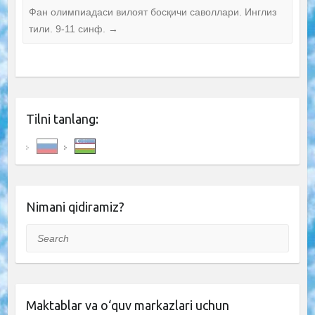
Фан олимпиадаси вилоят босқичи саволлари. Инглиз
тили. 9-11 синф.
→
Tilni tanlang:
Nimani qidiramiz?
Search
Maktablar va o‘quv markazlari uchun