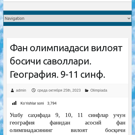
Фан олимпиадаси вилоят
босқичи саволлари.
География. 9-11 синф.
admin
среда октября 25th, 2023
Olimpiada
Ko‘rishlar soni
3,794
Ушбу саҳифада 9, 10, 11 синфлар учун
география фанидан асосий фан
олимпиадасининг вилоят босқичи