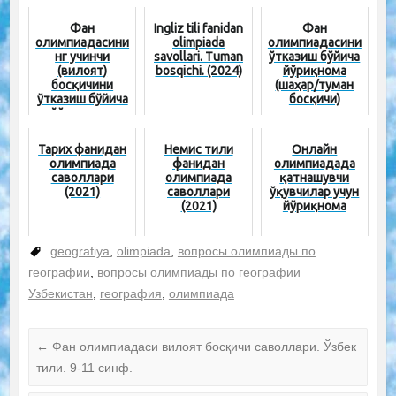
Фан
Ingliz tili fanidan
Фан
олимпиадасини
olimpiada
олимпиадасини
нг учинчи
savollari. Tuman
ўтказиш бўйича
(вилоят)
bosqichi. (2024)
йўриқнома
босқичини
(шаҳар/туман
ўтказиш бўйича
босқичи)
йўриқнома
(биринчи гуруҳ
фанлар)
Тарих фанидан
Немис тили
Онлайн
олимпиада
фанидан
олимпиадада
саволлари
олимпиада
қатнашувчи
(2021)
саволлари
ўқувчилар учун
(2021)
йўриқнома
geografiya
,
olimpiada
,
вопросы олимпиады по
географии
,
вопросы олимпиады по географии
Узбекистан
,
география
,
олимпиада
←
Фан олимпиадаси вилоят босқичи саволлари. Ўзбек
тили. 9-11 синф.