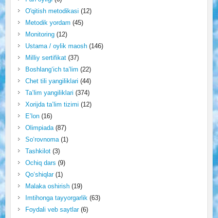
O'qitish metodikasi
(12)
Metodik yordam
(45)
Monitoring
(12)
Ustama / oylik maosh
(146)
Milliy sertifikat
(37)
Boshlang‘ich ta’lim
(22)
Chet tili yangiliklari
(44)
Ta’lim yangiliklari
(374)
Xorijda ta’lim tizimi
(12)
E’lon
(16)
Olimpiada
(87)
So‘rovnoma
(1)
Tashkilot
(3)
Ochiq dars
(9)
Qo‘shiqlar
(1)
Malaka oshirish
(19)
Imtihonga tayyorgarlik
(63)
Foydali veb saytlar
(6)