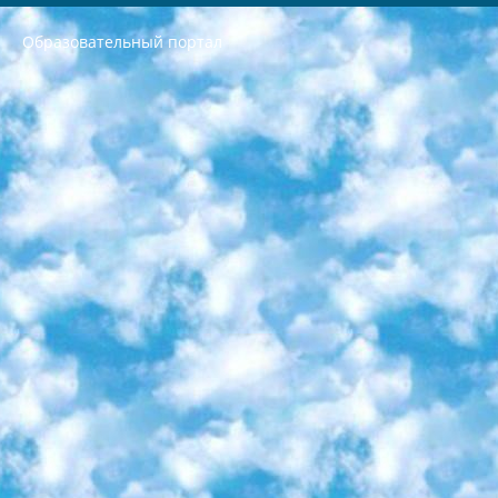
Образовательный портал
РЕСПУБЛИКА УЗБЕКИСТАН МИНИСТРЕРСТВО ДОШКОЛЬНОГО И ШКОЛЬНОГО ОБРАЗОВАНИЯ КОМАНДА в общеобразовательных учреждениях в 2023-2024 учебном году организация и проведение итоговой государственной аттестации обучающихся о Министра дошкольного и школьного образования Республики Узбекистан от 4 марта 2008 года (постановлением Минюста от 20 марта 2008 года № 1778 государственной регистрации) «Итоговое состояние учащихся общего среднего образования на основании положения об утверждении положения об аттестации общего среднего образования выпускной экзамен студентов в образовательных учреждениях в 2023-2024 учебном году В целях организации и прохождения аттестации приказываю: 1. Следующее: перечень предметов, по которым будет проводиться итоговая государственная аттестация и экзамен формы перевода согласно приложению 1; сертификаты международного образца, оценивающие уровень владения иностранными языками перечень согласно приложению 2; 2. Педагогический при специализированных образовательных учреждениях. научно-практический центр квалификации и международной оценки (Д.Давидова) 2024 г. До 25 марта: задания по предметам, по которым будет проводиться итоговая аттестация разработка и утверждение технических условий; итоговая аттестация на основании разработанного предметного задания разработка вопросов по предметам (устно и письменно), экзамен передача; общеобразовательные средние школы и специальные учебные заведения учащиеся выпускных классов школ и интернатов в агентской системе подготовка базы данных экзаменационных материалов и критериев оценки; перевод базы экзаменационных материалов на все языки обучения подать в Республиканский образовательный центр для изготовления; варианты экзаменов на основе разработанных контрольных материалов пусть будут поставлены задачи формирования. 3. Республиканский образовательный центр (Ш.Худайкулов) до 5 апреля 2024 года. до: база данных предоставленных экзаменационных материалов на все языки обучения перевод и экспертиза; для слепых, слабовидящих, глухих, слабослышащих и умственно отсталых детей учащиеся выпускных классов специализированных школ и школ-интернатов база данных экзаменационных материалов на всех преподаваемых языках подготовка критериев оценки; специализированные школы для умственно отсталых детей и технологии для учащихся выпускных классов школ-интернатов разработка соответствующих рекомендаций и критериев проведения ЕГЭ по естествознанию давать задания. 4. Педагогический при специализированных образовательных учреждениях. Научно-практический центр навыков и международной оценки (Д.Давидова), Республика образовательный центр (Худайкулов Ш.) итоговый государственный аттестационный экзамен ориентирован на творческое и логическое мышление при подготовке базы материалов учитывать введение заданий. 5. Следует отметить, что: сертификат государственного образца о знании общеобразовательного предмета и как минимум национальный уровень B1 по предметам на иностранных языках, указанным в Приложении 2. или международно признанный сертификат эквивалентного уровня студенты, изучающие определенный предмет, освобождаются от экзамена; по соответствующим предметам запланирована итоговая государственная аттестация за день до дня, путем жеребьевки Рабочей группой (в письменной форме по предметам, проводимым в форме) из числа сформированных вариантов выбрано 2 варианта; 2 выбранных варианта экзамена анонсированы на официальном сайте министерства и все выпускники по всей стране на основе этих вариантов проводит итоговую государственную аттестацию. 6. Государственное образование учащихся средних общеобразовательных учреждений. знания в соответствии с квалификационными требованиями, которые необходимо приобрести на основании стандартов итоговый (выпускной) контроль для 9 и 11 классов в целях тестирования Экзамены (далее – экзамены) состоят из предметов, перечисленных в приложении 1. будет сделано. 7. Экзамены пройдут с 26 мая по 15 июня 2024 г. (кроме науки физического воспитания). 8. Физическая для учащихся 9 классов общесредних образовательных учреждений. Экзамены по предмету «Образование, квалификация медицина» 1-6 мая 2024 года. сотрудники перевести под присмотр (с отклонениями в физическом или умственном развитии) специализированная школа для детей, школы-интернаты и со сколиозом школы-интернаты санаторного типа для больных детей исключены). 9. Он был слепым, слабовидящим и имел нарушения опорно-двигательного аппарата. экзамены в специализированных школах и интернатах для детей должны проводиться исходя из требований, предъявляемых к общеобразовательным учреждениям (физкультура кроме науки). 10. Специализированная школа для глухих и слабослышащих детей. и экзамены в интернатах и быть реализован в виде письменного теста по математике. 11. Специальность для умственно отсталых детей. Для 9 класса Родной язык и литературное письмо Государственный язык (язык обучения – узбекский). для неклассов) написано Математическое письмо Письменная/устная история Узбекистана Физическое воспитание практично Итоговый контроль Для 11 класса Написание родного языка и литературы (эссе) Математическое письмо Узбекский язык (обучение на узбекском языке) не посещающее общее среднее образование для учреждений)/Образовательное учреждение выбор письменный и устный Иностранный язык письменный/устный Письменная/устная история Узбекистана *По выбору студента:  Химия  Физика  Основы государственного права  География 10 бесплатных образовательных ресурсов - Мы составили подборку онлайн-проектов с интерактивными упражнениями, видеолекциями и статьями. Они помогут вам обрести новые и освежить старые знания бесплатно. 1. «ИНТУИТ» Старейшая образовательная площадка Рунета. Здесь вы найдёте сотни текстовых и видеокурсов на десятки различных тем — от программирования до психологии. Многие курсы подготовлены российскими университетами и крупными международными компаниями вроде Intel и Microsoft. Самостоятельное обучение бесплатное, но желающие могут оплатить услуги персональных наставников. 2. «Смартия» знакомит с актуальными профессиями и подсказывает, как им обучаться. Выбрав заинтересовавшую вас специальность — SMM-специалист, фотограф, веб-дизайнер или другую, — увидите список необходимых для неё умений. Чтобы вы могли освоить их самостоятельно, для каждого умения площадка отображает подборку ссылок на учебные материалы. Хотя «Смартия» ориентируется на русскоязычную аудиторию, часть контента всё же доступна только на английском. 3. «Лекторий Физтеха» Проект Московского физико-технического института (Физтеха). С его помощью вы можете смотреть онлайн серии лекций, записанные на видео в этом вузе. В числе доступных предметов — физика, биология, химия, информационные технологии и другие. К некоторым лекциям администрация ресурса прилагает готовые конспекты, которые можно скачивать в PDF-формате. 4. ITMOcourses Онлайн-площадка Санкт-Петербургского национального исследовательского университета информационных технологий, механики и оптики (ИТМО). Ресурс предоставляет свободный доступ к курсам, разработанным в этом вузе. Каталог материалов разбит на четыре категории: «Оптические системы и технологии», «Приборостроение и робототехника», «Информационные технологии» и «Биотехнологии». Курсы состоят из видеолекций, интерактивных демонстраций и заданий. 5. «КиберЛенинка» Электронная научная библиотека открытого доступа. Каталог площадки регулярно обрастает текстами статей из различных научных изданий. Сгруппированные по журналам и рубрикам публикации можно читать онлайн или скачивать целиком в PDF-формате. Проект нацелен на популяризацию науки за счёт открытого доступа к качественной информации. 6. «ПостНаука» На этом ресурсе публикуют подборки видеолекций, составленные экспертами из разных отраслей и объединённые общими темами. Среди них, к примеру, есть серии «Биоинформатика и геномика», «Культура средневековой Скандинавии» и Cinema Studies о теории кино. Каждая подборка лекций — логически связанная история, рассказанная экспертом от первого лица. Кроме того, на сайте появляются научно-образовательные статьи и тесты на разные темы. 7. «Newочём» Команда проекта «Newочём» отбирает самые интересные тексты из англоязычных СМИ и переводит те из них, за которые голосуют участники сообщества «ВКонтакте». По большей части это научно-популярные статьи. Редакторы придумывают лишь заголовки, в остальном содержание переводов соответствует оригиналам. Полные тексты можно читать прямо в социальной сети. 8. InternetUrok Онлайн-база материалов по основным дисциплинам школьной программы. Информация на сайте структурирована по классам, предметам и темам (урокам). Каждый урок состоит из видеолекций и конспектов. Есть также интерактивные тренажёры и тесты для закрепления пройденного материала. Даже если вы давно окончили школу, возможность повторить программу старших классов всегда может пригодиться. 9. Edutainme Ещё один ресурс об образовании. В отличие от Newtonew, как мне кажется, Edutainme больше ориентируется на представителей индустрии: педагогов, предпринимателей, разработчиков образовательных проектов. Но и любой, кто просто стремится к саморазвитию, найдёт на сайте много полезного и интересного для себя. Например, информацию о новых курсах и образовательных сервисах. 10. Newtonew Онлайн-медиа об образовании и обучении в широком смысле. Авторы Newtonew пишут об инструментах, заведениях, тактиках и стратегиях, которые помогают учить других и получать новые знания самостоятельно. На этой площадке вы найдёте новости, обзоры, аналитические мат