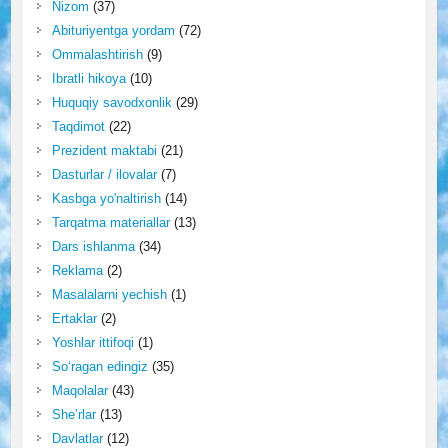
Nizom
(37)
Abituriyentga yordam
(72)
Ommalashtirish
(9)
Ibratli hikoya
(10)
Huquqiy savodxonlik
(29)
Taqdimot
(22)
Prezident maktabi
(21)
Dasturlar / ilovalar
(7)
Kasbga yo'naltirish
(14)
Tarqatma materiallar
(13)
Dars ishlanma
(34)
Reklama
(2)
Masalalarni yechish
(1)
Ertaklar
(2)
Yoshlar ittifoqi
(1)
So‘ragan edingiz
(35)
Maqolalar
(43)
She’rlar
(13)
Davlatlar
(12)