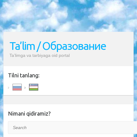
Ta’lim / Образование
Ta’limga va tarbiyaga oid portal
Tilni tanlang:
Nimani qidiramiz?
Search