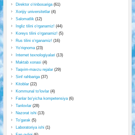
Direktor o‘rinbosariga
(61)
Xorijiy universitetlar
(4)
Salomatlik
(12)
Ingliz tilini o‘rganamiz!
(44)
Koreys tilini o‘rganamiz!
(5)
Rus tilini o‘rganamiz!
(16)
Yo‘riqnoma
(23)
Internet texnologiyalari
(13)
Maktab xonasi
(4)
Taqvim-mavzu rejalar
(29)
Sinf rahbariga
(37)
Kitoblar
(22)
Kommunal to‘lovlar
(4)
Fanlar bo‘yicha kompetensiya
(6)
Tanlovlar
(28)
Nazorat ishi
(13)
To‘garak
(5)
Laboratoriya ishi
(1)
Fan oyligi
(6)