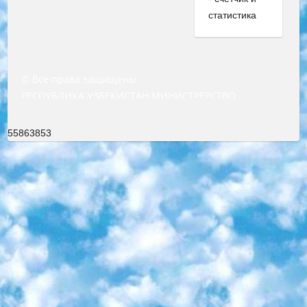
© Все права защищены
РЕСПУБЛИКА УЗБЕКИСТАН МИНИСТРЕРСТВО ДОШКОЛЬНОГО И ШКОЛЬНОГО ОБРАЗОВАНИЯ КОМАНДА в общеобразовательных учреждениях в 2023-2024 учебном году организация и проведение итоговой государственной аттестации обучающихся о Министра дошкольного и школьного образования Республики Узбекистан от 4 марта 2008 года (постановлением Минюста от 20 марта 2008 года № 1778 государственной регистрации) «Итоговое состояние учащихся общего среднего образования на основании положения об утверждении положения об аттестации общего среднего образования выпускной экзамен студентов в образовательных учреждениях в 2023-2024 учебном году В целях организации и прохождения аттестации приказываю: 1. Следующее: перечень предметов, по которым будет проводиться итоговая государственная аттестация и экзамен формы перевода согласно приложению 1; сертификаты международного образца, оценивающие уровень владения иностранными языками перечень согласно приложению 2; 2. Педагогический при специализированных образовательных учреждениях. научно-практический центр квалификации и международной оценки (Д.Давидова) 2024 г. До 25 марта: задания по предметам, по которым будет проводиться итоговая аттестация разработка и утверждение технических условий; итоговая аттестация на основании разработанного предметного задания разработка вопросов по предметам (устно и письменно), экзамен передача; общеобразовательные средние школы и специальные учебные заведения учащиеся выпускных классов школ и интернатов в агентской системе подготовка базы данных экзаменационных материалов и критериев оценки; перевод базы экзаменационных материалов на все языки обучения подать в Республиканский образовательный центр для изготовления; варианты экзаменов на основе разработанных контрольных материалов пусть будут поставлены задачи формирования. 3. Республиканский образовательный центр (Ш.Худайкулов) до 5 апреля 2024 года. до: база данных предоставленных экзаменационных материалов на все языки обучения перевод и экспертиза; для слепых, слабовидящих, глухих, слабослышащих и умственно отсталых детей учащиеся выпускных классов специализированных школ и школ-интернатов база данных экзаменационных материалов на всех преподаваемых языках подготовка критериев оценки; специализированные школы для умственно отсталых детей и технологии для учащихся выпускных классов школ-интернатов разработка соответствующих рекомендаций и критериев проведения ЕГЭ по естествознанию давать задания. 4. Педагогический при специализированных образовательных учреждениях. Научно-практический центр навыков и международной оценки (Д.Давидова), Республика образовательный центр (Худайкулов Ш.) итоговый государственный аттестационный экзамен ориентирован на творческое и логическое мышление при подготовке базы материалов учитывать введение заданий. 5. Следует отметить, что: сертификат государственного образца о знании общеобразовательного предмета и как минимум национальный уровень B1 по предметам на иностранных языках, указанным в Приложении 2. или международно признанный сертификат эквивалентного уровня студенты, изучающие определенный предмет, освобождаются от экзамена; по соответствующим предметам запланирована итоговая государственная аттестация за день до дня, путем жеребьевки Рабочей группой (в письменной форме по предметам, проводимым в форме) из числа сформированных вариантов выбрано 2 варианта; 2 выбранных варианта экзамена анонсированы на официальном сайте министерства и все выпускники по всей стране на основе этих вариантов проводит итоговую государственную аттестацию. 6. Государственное образование учащихся средних общеобразовательных учреждений. знания в соответствии с квалификационными требованиями, которые необходимо приобрести на основании стандартов итоговый (выпускной) контроль для 9 и 11 классов в целях тестирования Экзамены (далее – экзамены) состоят из предметов, перечисленных в приложении 1. будет сделано. 7. Экзамены пройдут с 26 мая по 15 июня 2024 г. (кроме науки физического воспитания). 8. Физическая для учащихся 9 классов общесредних образовательных учреждений. Экзамены по предмету «Образование, квалификация медицина» 1-6 мая 2024 года. сотрудники перевести под присмотр (с отклонениями в физическом или умственном развитии) специализированная школа для детей, школы-интернаты и со сколиозом школы-интернаты санаторного типа для больных детей исключены). 9. Он был слепым, слабовидящим и имел нарушения опорно-двигательного аппарата. экзамены в специализированных школах и интернатах для детей должны проводиться исходя из требований, предъявляемых к общеобразовательным учреждениям (физкультура кроме науки). 10. Специализированная школа для глухих и слабослышащих детей. и экзамены в интернатах и быть реализован в виде письменного теста по математике. 11. Специальность для умственно отсталых детей. Для 9 класса Родной язык и литературное письмо Государственный язык (язык обучения – узбекский). для неклассов) написано Математическое письмо Письменная/устная история Узбекистана Физическое воспитание практично Итоговый контроль Для 11 класса Написание родного языка и литературы (эссе) Математическое письмо Узбекский язык (обучение на узбекском языке) не посещающее общее среднее образование для учреждений)/Образовательное учреждение выбор письменный и устный Иностранный язык письменный/устный Письменная/устная история Узбекистана *По выбору студента:  Химия  Физика  Основы государственного права  География 10 бесплатных образовательных ресурсов - Мы составили подборку онлайн-проектов с интерактивными упражнениями, видеолекциями и статьями. Они помогут вам обрести новые и освежить старые знания бесплатно. 1. «ИНТУИТ» Старейшая образовательная площадка Рунета. Здесь вы найдёте сотни текстовых и видеокурсов на десятки различных тем — от программирования до психологии. Многие курсы подготовлены российскими университетами и крупными международными компаниями вроде Intel и Microsoft. Самостоятельное обучение бесплатное, но желающие могут оплатить услуги персональных наставников. 2. «Смартия» знакомит с актуальными профессиями и подсказывает, как им обучаться. Выбрав заинтересовавшую вас специальность — SMM-специалист, фотограф, веб-дизайнер или другую, — увидите список необходимых для неё умений. Чтобы вы могли освоить их самостоятельно, для каждого умения площадка отображает подборку ссылок на учебные материалы. Хотя «Смартия» ориентируется на русскоязычную аудиторию, часть контента всё же доступна только на английском. 3. «Лекторий Физтеха» Проект Московского физико-технического института (Физтеха). С его помощью вы можете смотреть онлайн серии лекций, записанные на видео в этом вузе. В числе доступных предметов — физика, биология, химия, информационные технологии и другие. К некоторым лекциям администрация ресурса прилагает готовые конспекты, которые можно скачивать в PDF-формате. 4. ITMOcourses Онлайн-площадка Санкт-Петербургского национального исследовательского университета информационных технологий, механики и оптики (ИТМО). Ресурс предоставляет свободный доступ к курсам, разработанным в этом вузе. Каталог материалов разбит на четыре категории: «Оптические системы и технологии», «Приборостроение и робототехника», «Информационные технологии» и «Биотехнологии». Курсы состоят из видеолекций, интерактивных демонстраций и заданий. 5. «КиберЛенинка» Электронная научная библиотека открытого доступа. Каталог площадки регулярно обрастает текстами статей из различных научных изданий. Сгруппированные по журналам и рубрикам публикации можно читать онлайн или скачивать целиком в PDF-формате. Проект нацелен на популяризацию науки за счёт открытого доступа к качественной информации. 6. «ПостНаука» На этом ресурсе публикуют подборки видеолекций, составленные экспертами из разных отраслей и объединённые общими темами. Среди них, к примеру, есть серии «Биоинформатика и геномика», «Культура средневековой Скандинавии» и Cinema Studies о теории кино. Каждая подборка лекций — логически связанная история, рассказанная экспертом от первого лица. Кроме того, на сайте появляются научно-образовательные статьи и тесты на разные темы. 7. «Newочём» Команда проекта «Newочём» отбирает самые интересные тексты из англоязычных СМИ и переводит те из них, за которые голосуют участники сообщества «ВКонтакте». По большей части это научно-популярные статьи. Редакторы придумывают лишь заголовки, в остальном содержание переводов соответствует оригиналам. Полные тексты можно читать прямо в социальной сети. 8. InternetUrok Онлайн-база материалов по основным дисциплинам школьной программы. Информация на сайте структурирована по классам, предметам и темам (урокам). Каждый урок состоит из видеолекций и конспектов. Есть также интерактивные тренажёры и тесты для закрепления пройденного материала. Даже если вы давно окончили школу, возможность повторить программу старших классов всегда может пригодиться. 9. Edutainme Ещё один ресурс об образовании. В отличие от Newtonew, как мне кажется, Edutainme больше ориентируется на представителей индустрии: педагогов, предпринимателей, разработчиков образовательных проектов. Но и любой, кто просто стремится к саморазвитию, найдёт на сайте много полезного и интересного для себя. Например, информацию о новых курсах и образовательных сервисах. 10. Newtonew Онлайн-медиа об образовании и обучении в широком смысле. Авторы Newtonew пишут об инструментах, заведениях, тактиках и стратегиях, которые помогают учить других и получать новые знания самостоятельно. На этой площадке вы найдёте новости, обзоры, аналитические мате
55863853