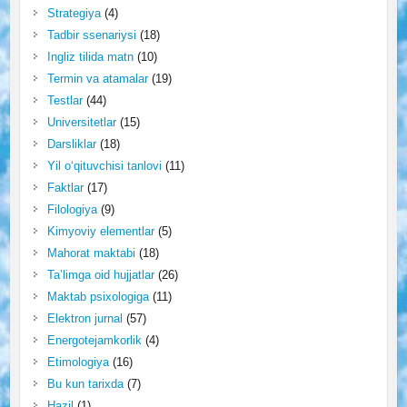
Strategiya
(4)
Tadbir ssenariysi
(18)
Ingliz tilida matn
(10)
Termin va atamalar
(19)
Testlar
(44)
Universitetlar
(15)
Darsliklar
(18)
Yil o‘qituvchisi tanlovi
(11)
Faktlar
(17)
Filologiya
(9)
Kimyoviy elementlar
(5)
Mahorat maktabi
(18)
Ta’limga oid hujjatlar
(26)
Maktab psixologiga
(11)
Elektron jurnal
(57)
Energotejamkorlik
(4)
Etimologiya
(16)
Bu kun tarixda
(7)
Hazil
(1)