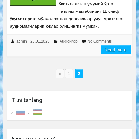
ўқитиладиган умумий ўрта
таълим мактабининг 11 синф
ўқувчиларига мўлжалланган дарсликлар учун яратилган
аудиоматнларни юклаб олишингиз мумкин.
admin
23.01.2023
Audiokitob
No Comments
Read more
«
1
2
Tilni tanlang:
Nimani qidiramiz?