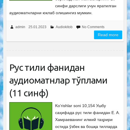
синфи дарслиги учун яратилган
аудиоматнларни юклаб олишингиз мумкин.
admin
25.01.2023
Audiokitob
No Comments
Read more
Рус тили фанидан
аудиоматнлар тўплами
(11 синф)
Ko‘rishlar soni 10,154 Ушбу
саҳифада рус тили фанидан E. A.
Хамраеванинг илмий таҳрири
остида ўзбек ва бошқа тилларда