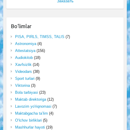
Заказать
Bo‘limlar
PISA, PIRLS, TIMSS, TALIS
(7)
Astronomiya
(4)
Attestatsiya
(156)
Audiokitob
(18)
Xavfsizlik
(14)
Videodars
(38)
Sport turlari
(9)
Viktorina
(3)
Bola tarbiyasi
(23)
Maktab direktoriga
(12)
Lavozim yo'riqnomasi
(7)
Maktabgacha ta’lim
(4)
O‘lchov birliklari
(5)
Mashhurlar hayoti
(19)