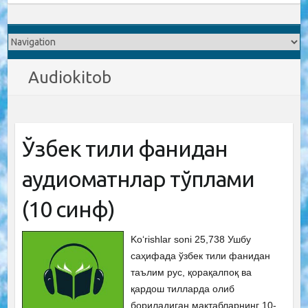
Audiokitob
Ўзбек тили фанидан
аудиоматнлар тўплами
(10 синф)
Ko‘rishlar soni 25,738 Ушбу
саҳифада ўзбек тили фанидан
таълим рус, қорақалпоқ ва
қардош тилларда олиб
бориладиган мактабларнинг 10-