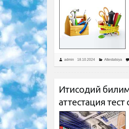
admin
18.10.2024
Attestatsiya
Иқтисодий били
аттестация тест