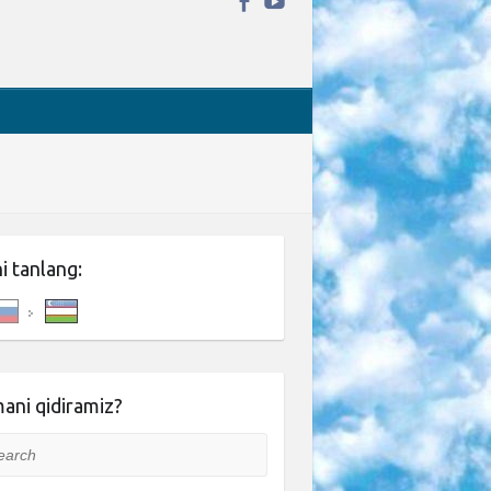
ni tanlang:
ani qidiramiz?
rch