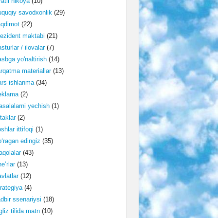
ratli hikoya
(10)
quqiy savodxonlik
(29)
aqdimot
(22)
ezident maktabi
(21)
sturlar / ilovalar
(7)
sbga yo'naltirish
(14)
rqatma materiallar
(13)
rs ishlanma
(34)
eklama
(2)
salalarni yechish
(1)
taklar
(2)
shlar ittifoqi
(1)
‘ragan edingiz
(35)
qolalar
(43)
e’rlar
(13)
vlatlar
(12)
rategiya
(4)
dbir ssenariysi
(18)
gliz tilida matn
(10)