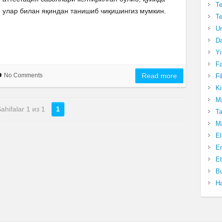
Te
улар билан яқиндан танишиб чиқишингиз мумкин.
Te
Un
Da
Yi
Fa
No Comments
Read more
Fi
Ki
Ma
ahifalar 1 из 1
1
Ta
Ma
El
En
Et
Bu
Ha