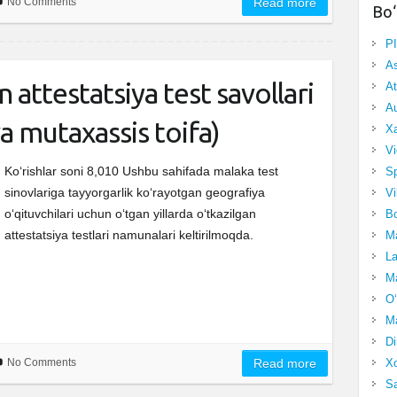
No Comments
Read more
Bo‘
P
A
 attestatsiya test savollari
At
Au
 va mutaxassis toifa)
Xa
Vi
Ko‘rishlar soni 8,010 Ushbu sahifada malaka test
Sp
sinovlariga tayyorgarlik ko‘rayotgan geografiya
Vi
o‘qituvchilari uchun o‘tgan yillarda o‘tkazilgan
Bo
attestatsiya testlari namunalari keltirilmoqda.
Ma
La
Ma
O‘
Ma
Di
Xo
No Comments
Read more
Sa