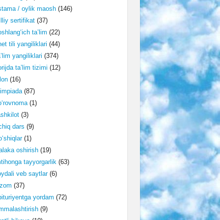
tama / oylik maosh
(146)
lliy sertifikat
(37)
shlang‘ich ta’lim
(22)
et tili yangiliklari
(44)
’lim yangiliklari
(374)
rijda ta’lim tizimi
(12)
lon
(16)
impiada
(87)
o‘rovnoma
(1)
shkilot
(3)
hiq dars
(9)
‘shiqlar
(1)
laka oshirish
(19)
tihonga tayyorgarlik
(63)
ydali veb saytlar
(6)
izom
(37)
ituriyentga yordam
(72)
malashtirish
(9)