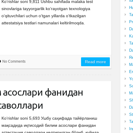
Ib
Ko‘rishlar soni 9,811 Ushbu sahifada malaka test
Hu
sinovlariga tayyorgarlik ko‘rayotgan texnologiya
T
o‘qituvchilari uchun o‘tgan yillarda o‘tkazilgan
Pr
attestatsiya testlari namunalari keltirilmoqda.
Da
Ka
Ta
Da
R
No Comments
Read more
Ma
Er
Yo
So
м асослари фанидан
Ma
Sh
 саволлари
Da
St
Ko‘rishlar soni 5,693 Ушбу саҳифада тайёрланиш
Ta
мақсадида иқтисодий билим асослари фанидан
In
аттестация саволлари келтирилган бўлиб, қуйида