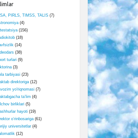
limlar
ISA, PIRLS, TIMSS, TALIS
(7)
stronomiya
(4)
testatsiya
(156)
diokitob
(18)
vfsizlik
(14)
deodars
(38)
ort turlari
(9)
ktorina
(3)
la tarbiyasi
(23)
ktab direktoriga
(12)
vozim yo'riqnomasi
(7)
ktabgacha ta’lim
(4)
lchov birliklari
(5)
shhurlar hayoti
(19)
rektor o‘rinbosariga
(61)
rijiy universitetlar
(4)
lomatlik
(12)