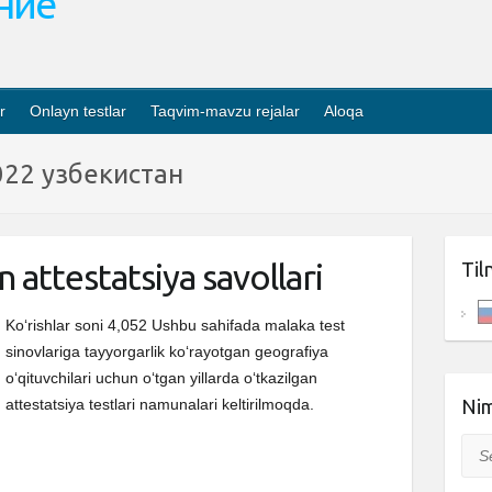
ание
r
Onlayn testlar
Taqvim-mavzu rejalar
Aloqa
022 узбекистан
 attestatsiya savollari
Til
Ko‘rishlar soni 4,052 Ushbu sahifada malaka test
sinovlariga tayyorgarlik ko‘rayotgan geografiya
o‘qituvchilari uchun o‘tgan yillarda o‘tkazilgan
attestatsiya testlari namunalari keltirilmoqda.
Nim
Sea