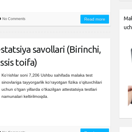
Mak
No Comments
Read more
uch
statsiya savollari (Birinchi,
sis toifa)
Ko‘rishlar soni 7,206 Ushbu sahifada malaka test
sinovlariga tayyorgarlik ko‘rayotgan fizika o‘qituvchilari
uchun o‘tgan yillarda o‘tkazilgan attestatsiya testlari
namunalari keltirilmoqda.