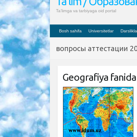
Ta’lim / Образов
Ta’limga va tarbiyaga oid portal
Bosh sahifa
Universitetlar
Darslikla
вопросы аттестации 2
Geografiya fanidan