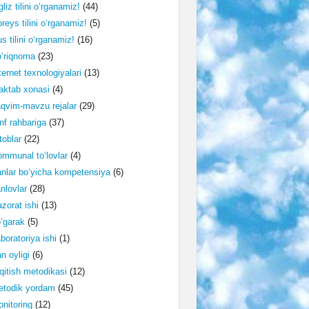
gliz tilini o‘rganamiz!
(44)
reys tilini o‘rganamiz!
(5)
s tilini o‘rganamiz!
(16)
‘riqnoma
(23)
ternet texnologiyalari
(13)
ktab xonasi
(4)
qvim-mavzu rejalar
(29)
nf rahbariga
(37)
toblar
(22)
mmunal to‘lovlar
(4)
nlar bo‘yicha kompetensiya
(6)
nlovlar
(28)
zorat ishi
(13)
‘garak
(5)
boratoriya ishi
(1)
n oyligi
(6)
qitish metodikasi
(12)
etodik yordam
(45)
nitoring
(12)