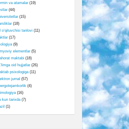
rmin va atamalar
(19)
stlar
(44)
iversitetlar
(15)
rsliklar
(18)
l o‘qituvchisi tanlovi
(11)
ktlar
(17)
lologiya
(9)
myoviy elementlar
(5)
horat maktabi
(18)
’limga oid hujjatlar
(26)
ktab psixologiga
(11)
ektron jurnal
(57)
ergotejamkorlik
(4)
imologiya
(16)
 kun tarixda
(7)
zil
(1)