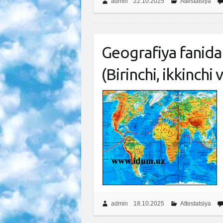
admin
22.10.2025
Attestatsiya
Geografiya fanidan
(Birinchi, ikkinchi
admin
18.10.2025
Attestatsiya