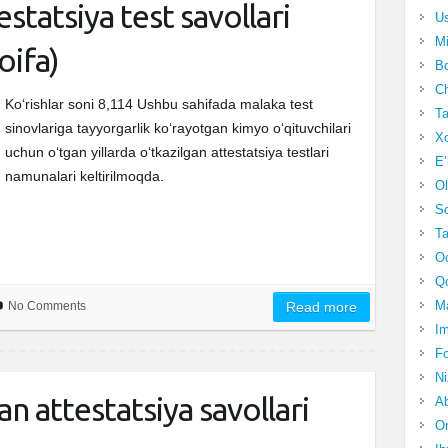
statsiya test savollari
Us
Mi
toifa)
Bo
Ch
Ko‘rishlar soni 8,114 Ushbu sahifada malaka test
Ta
sinovlariga tayyorgarlik ko‘rayotgan kimyo o‘qituvchilari
Xo
uchun o‘tgan yillarda o‘tkazilgan attestatsiya testlari
E’
namunalari keltirilmoqda.
Ol
S
Ta
Oc
Qo
Ma
No Comments
Read more
Im
Fo
N
n attestatsiya savollari
Ab
Om