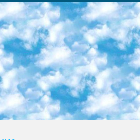
ка образовательный центр (Худайкулов Ш.) итоговый государственный аттестационный экзамен ориентирован на творческое и логическое мышление при подготовке базы материалов учитывать введение заданий. 5. Следует отметить, что: сертификат государственного образца о знании общеобразовательного предмета и как минимум национальный уровень B1 по предметам на иностранных языках, указанным в Приложении 2. или международно признанный сертификат эквивалентного уровня студенты, изучающие определенный предмет, освобождаются от экзамена; по соответствующим предметам запланирована итоговая государственная аттестация за день до дня, путем жеребьевки Рабочей группой (в письменной форме по предметам, проводимым в форме) из числа сформированных вариантов выбрано 2 варианта; 2 выбранных варианта экзамена анонсированы на официальном сайте министерства и все выпускники по всей стране на основе этих вариантов проводит итоговую государственную аттестацию. 6. Государственное образование учащихся средних общеобразовательных учреждений. знания в соответствии с квалификационными требованиями, которые необходимо приобрести на основании стандартов итоговый (выпускной) контроль для 9 и 11 классов в целях тестирования Экзамены (далее – экзамены) состоят из предметов, перечисленных в приложении 1. будет сделано. 7. Экзамены пройдут с 26 мая по 15 июня 2024 г. (кроме науки физического воспитания). 8. Физическая для учащихся 9 классов общесредних образовательных учреждений. Экзамены по предмету «Образование, квалификация медицина» 1-6 мая 2024 года. сотрудники перевести под присмотр (с отклонениями в физическом или умственном развитии) специализированная школа для детей, школы-интернаты и со сколиозом школы-интернаты санаторного типа для больных детей исключены). 9. Он был слепым, слабовидящим и имел нарушения опорно-двигательного аппарата. экзамены в специализированных школах и интернатах для детей должны проводиться исходя из требований, предъявляемых к общеобразовательным учреждениям (физкультура кроме науки). 10. Специализированная школа для глухих и слабослышащих детей. и экзамены в интернатах и быть реализован в виде письменного теста по математике. 11. Специальность для умственно отсталых детей. Для 9 класса Родной язык и литературное письмо Государственный язык (язык обучения – узбекский). для неклассов) написано Математическое письмо Письменная/устная история Узбекистана Физическое воспитание практично Итоговый контроль Для 11 класса Написание родного языка и литературы (эссе) Математическое письмо Узбекский язык (обучение на узбекском языке) не посещающее общее среднее образование для учреждений)/Образовательное учреждение выбор письменный и устный Иностранный язык письменный/устный Письменная/устная история Узбекистана *По выбору студента:  Химия  Физика  Основы государственного права  География 10 бесплатных образовательных ресурсов - Мы составили подборку онлайн-проектов с интерактивными упражнениями, видеолекциями и статьями. Они помогут вам обрести новые и освежить старые знания бесплатно. 1. «ИНТУИТ» Старейшая образовательная площадка Рунета. Здесь вы найдёте сотни текстовых и видеокурсов на десятки различных тем — от программирования до психологии. Многие курсы подготовлены российскими университетами и крупными международными компаниями вроде Intel и Microsoft. Самостоятельное обучение бесплатное, но желающие могут оплатить услуги персональных наставников. 2. «Смартия» знакомит с актуальными профессиями и подсказывает, как им обучаться. Выбрав заинтересовавшую вас специальность — SMM-специалист, фотограф, веб-дизайнер или другую, — увидите список необходимых для неё умений. Чтобы вы могли освоить их самостоятельно, для каждого умения площадка отображает подборку ссылок на учебные материалы. Хотя «Смартия» ориентируется на русскоязычную аудиторию, часть контента всё же доступна только на английском. 3. «Лекторий Физтеха» Проект Московского физико-технического института (Физтеха). С его помощью вы можете смотреть онлайн серии лекций, записанные на видео в этом вузе. В числе доступных предметов — физика, биология, химия, информационные технологии и другие. К некоторым лекциям администрация ресурса прилагает готовые конспекты, которые можно скачивать в PDF-формате. 4. ITMOcourses Онлайн-площадка Санкт-Петербургского национального исследовательского университета информационных технологий, механики и оптики (ИТМО). Ресурс предоставляет свободный доступ к курсам, разработанным в этом вузе. Каталог материалов разбит на четыре категории: «Оптические системы и технологии», «Приборостроение и робототехника», «Информационные технологии» и «Биотехнологии». Курсы состоят из видеолекций, интерактивных демонстраций и заданий. 5. «КиберЛенинка» Электронная научная библиот