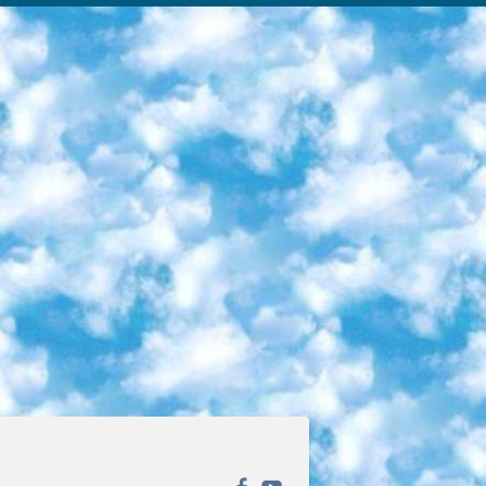
ека открытого доступа. Каталог площадки регулярно обрастает текстами статей из различных научных изданий. Сгруппированные по журналам и рубрикам публикации можно читать онлайн или скачивать целиком в PDF-формате. Проект нацелен на популяризацию науки за счёт открытого доступа к качественной информации. 6. «ПостНаука» На этом ресурсе публикуют подборки видеолекций, составленные экспертами из разных отраслей и объединённые общими темами. Среди них, к примеру, есть серии «Биоинформатика и геномика», «Культура средневековой Скандинавии» и Cinema Studies о теории кино. Каждая подборка лекций — логически связанная история, рассказанная экспертом от первого лица. Кроме того, на сайте появляются научно-образовательные статьи и тесты на разные темы. 7. «Newочём» Команда проекта «Newочём» отбирает самые интересные тексты из англоязычных СМИ и переводит те из них, за которые голосуют участники сообщества «ВКонтакте». По большей части это научно-популярные статьи. Редакторы придумывают лишь заголовки, в остальном содержание переводов соответствует оригиналам. Полные тексты можно читать прямо в социальной сети. 8. InternetUrok Онлайн-база материалов по основным дисциплинам школьной программы. Информация на сайте структурирована по классам, предметам и темам (урокам). Каждый урок состоит из видеолекций и конспектов. Есть также интерактивные тренажёры и тесты для закрепления пройденного материала. Даже если вы давно окончили школу, возможность повторить программу старших классов всегда может пригодиться. 9. Edutainme Ещё один ресурс об образовании. В отличие от Newtonew, как мне кажется, Edutainme больше ориентируется на представителей индустрии: педагогов, предпринимателей, разработчиков образовательных проектов. Но и любой, кто просто стремится к саморазвитию, найдёт на сайте много полезного и интересного для себя. Например, информацию о новых курсах и образовательных сервисах. 10. Newtonew Онлайн-медиа об образовании и обучении в широком смысле. Авторы Newtonew пишут об инструментах, заведениях, тактиках и стратегиях, которые помогают учить других и получать новые знания самостоятельно. На этой площадке вы найдёте новости, обзоры, аналитические мат