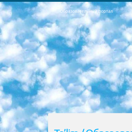
Образовательный портал
РЕСПУБЛИКА УЗБЕКИСТАН МИНИСТРЕРСТВО ДОШКОЛЬНОГО И ШКОЛЬНОГО ОБРАЗОВАНИЯ КОМАНДА в общеобразовательных учреждениях в 2023-2024 учебном году организация и проведение итоговой государственной аттестации обучающихся о Министра дошкольного и школьного образования Республики Узбекистан от 4 марта 2008 года (постановлением Минюста от 20 марта 2008 года № 1778 государственной регистрации) «Итоговое состояние учащихся общего среднего образования на основании положения об утверждении положения об аттестации общего среднего образования выпускной экзамен студентов в образовательных учреждениях в 2023-2024 учебном году В целях организации и прохождения аттестации приказываю: 1. Следующее: перечень предметов, по которым будет проводиться итоговая государственная аттестация и экзамен формы перевода согласно приложению 1; сертификаты международного образца, оценивающие уровень владения иностранными языками перечень согласно приложению 2; 2. Педагогический при специализированных образовательных учреждениях. научно-практический центр квалификации и международной оценки (Д.Давидова) 2024 г. До 25 марта: задания по предметам, по которым будет проводиться итоговая аттестация разработка и утверждение технических условий; итоговая аттестация на основании разработанного предметного задания разработка вопросов по предметам (устно и письменно), экзамен передача; общеобразовательные средние школы и специальные учебные заведения учащиеся выпускных классов школ и интернатов в агентской системе подготовка базы данных экзаменационных материалов и критериев оценки; перевод базы экзаменационных материалов на все языки обучения подать в Республиканский образовательный центр для изготовления; варианты экзаменов на основе разработанных контрольных материалов пусть будут поставлены задачи формирования. 3. Республиканский образовательный центр (Ш.Худайкулов) до 5 апреля 2024 года. до: база данных предоставленных экзаменационных материалов на все языки обучения перевод и экспертиза; для слепых, слабовидящих, глухих, слабослышащих и умственно отсталых детей учащиеся выпускных классов специализированных школ и школ-интернатов база данных экзаменационных материалов на всех преподаваемых языках подготовка критериев оценки; специализированные школы для умственно отсталых детей и технологии для учащихся выпускных классов школ-интернатов разработка соответствующих рекомендаций и критериев проведения ЕГЭ по естествознанию давать задания. 4. Педагогический при специализированных образовательных учреждениях. Научно-практический центр навыков и международной оценки (Д.Давидова), Республи