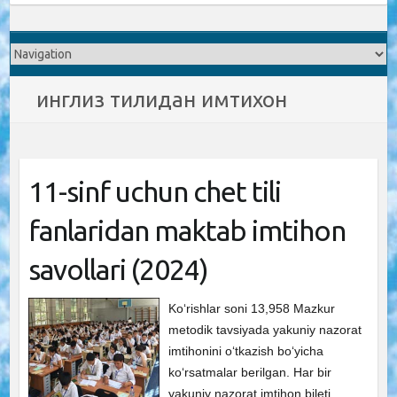
инглиз тилидан имтихон
11-sinf uchun chet tili
fanlaridan maktab imtihon
savollari (2024)
Ko‘rishlar soni 13,958 Mazkur
metodik tavsiyada yakuniy nazorat
imtihonini o‘tkazish bo‘yicha
ko‘rsatmalar berilgan. Har bir
yakuniy nazorat imtihon bileti