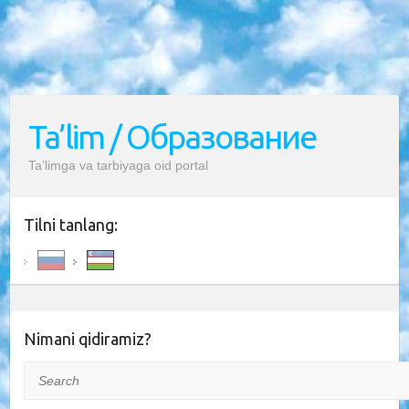
Ta’lim / Образование
Ta’limga va tarbiyaga oid portal
Tilni tanlang:
Nimani qidiramiz?
Search