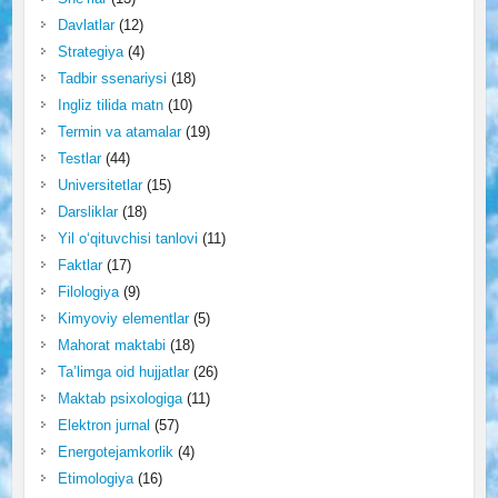
Davlatlar
(12)
Strategiya
(4)
Tadbir ssenariysi
(18)
Ingliz tilida matn
(10)
Termin va atamalar
(19)
Testlar
(44)
Universitetlar
(15)
Darsliklar
(18)
Yil o‘qituvchisi tanlovi
(11)
Faktlar
(17)
Filologiya
(9)
Kimyoviy elementlar
(5)
Mahorat maktabi
(18)
Ta’limga oid hujjatlar
(26)
Maktab psixologiga
(11)
Elektron jurnal
(57)
Energotejamkorlik
(4)
Etimologiya
(16)