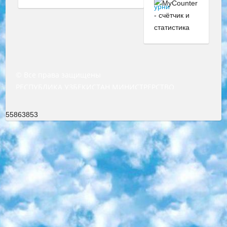
© Все права защищены
РЕСПУБЛИКА УЗБЕКИСТАН МИНИСТРЕРСТВО ДОШКОЛЬНОГО И ШКОЛЬНОГО ОБРАЗОВАНИЯ КОМАНДА в общеобразовательных учреждениях в 2023-2024 учебном году организация и проведение итоговой государственной аттестации обучающихся о Министра дошкольного и школьного образования Республики Узбекистан от 4 марта 2008 года (постановлением Минюста от 20 марта 2008 года № 1778 государственной регистрации) «Итоговое состояние учащихся общего среднего образования на основании положения об утверждении положения об аттестации общего среднего образования выпускной экзамен студентов в образовательных учреждениях в 2023-2024 учебном году В целях организации и прохождения аттестации приказываю: 1. Следующее: перечень предметов, по которым будет проводиться итоговая государственная аттестация и экзамен формы перевода согласно приложению 1; сертификаты международного образца, оценивающие уровень владения иностранными языками перечень согласно приложению 2; 2. Педагогический при специализированных образовательных учреждениях. научно-практический центр квалификации и международной оценки (Д.Давидова) 2024 г. До 25 марта: задания по предметам, по которым будет проводиться итоговая аттестация разработка и утверждение технических условий; итоговая аттестация на основании разработанного предметного задания разработка вопросов по предметам (устно и письменно), экзамен передача; общеобразовательные средние школы и специальные учебные заведения учащиеся выпускных классов школ и интернатов в агентской системе подготовка базы данных экзаменационных материалов и критериев оценки; перевод базы экзаменационных материалов на все языки обучения подать в Республиканский образовательный центр для изготовления; варианты экзаменов на основе разработанных контрольных материалов пусть будут поставлены задачи формирования. 3. Республиканский образовательный центр (Ш.Худайкулов) до 5 апреля 2024 года. до: база данных предоставленных экзаменационных материалов на все языки обучения перевод и экспертиза; для слепых, слабовидящих, глухих, слабослышащих и умственно отсталых детей учащиеся выпускных классов специализированных школ и школ-интернатов база данных экзаменационных материалов на всех преподаваемых языках подготовка критериев оценки; специализированные школы для умственно отсталых детей и технологии для учащихся выпускных классов школ-интернатов разработка соответствующих рекомендаций и критериев проведения ЕГЭ по естествознанию давать задания. 4. Педагогический при специализированных образовательных учреждениях. Научно-практический центр навыков и международной оценки (Д.Давидова), Республика образовательный центр (Худайкулов Ш.) итоговый государственный аттестационный экзамен ориентирован на творческое и логическое мышление при подготовке базы материалов учитывать введение заданий. 5. Следует отметить, что: сертификат государственного образца о знании общеобразовательного предмета и как минимум национальный уровень B1 по предметам на иностранных языках, указанным в Приложении 2. или международно признанный сертификат эквивалентного уровня студенты, изучающие определенный предмет, освобождаются от экзамена; по соответствующим предметам запланирована итоговая государственная аттестация за день до дня, путем жеребьевки Рабочей группой (в письменной форме по предметам, проводимым в форме) из числа сформированных вариантов выбрано 2 варианта; 2 выбранных варианта экзамена анонсированы на официальном сайте министерства и все выпускники по всей стране на основе этих вариантов проводит итоговую государственную аттестацию. 6. Государственное образование учащихся средних общеобразовательных учреждений. знания в соответствии с квалификационными требованиями, которые необходимо приобрести на основании стандартов итоговый (выпускной) контроль для 9 и 11 классов в целях тестирования Экзамены (далее – экзамены) состоят из предметов, перечисленных в приложении 1. будет сделано. 7. Экзамены пройдут с 26 мая по 15 июня 2024 г. (кроме науки физического воспитания). 8. Физическая для учащихся 9 классов общесредних образовательных учреждений. Экзамены по предмету «Образование, квалификация медицина» 1-6 мая 2024 года. сотрудники перевести под присмотр (с отклонениями в физическом или умственном развитии) специализированная школа для детей, школы-интернаты и со сколиозом школы-интернаты санаторного типа для больных детей исключены). 9. Он был слепым, слабовидящим и имел нарушения опорно-двигательного аппарата. экзамены в специализированных школах и интернатах для детей должны проводиться исходя из требований, предъявляемых к общеобразовательным учреждениям (физкультура кроме науки). 10. Специализированная школа для глухих и слабослышащих детей. и экзамены в интернатах и быть реализован в виде письменного теста по математике. 11. Специальность для умственно отсталых детей. Для 9 класса Родной язык и литературное письмо Государственный язык (язык обучения – узбекский). для неклассов) написано Математическое письмо Письменная/устная история Узбекистана Физическое воспитание практично Итоговый контроль Для 11 класса Написание родного языка и литературы (эссе) Математическое письмо Узбекский язык (обучение на узбекском языке) не посещающее общее среднее образование для учреждений)/Образовательное учреждение выбор письменный и устный Иностранный язык письменный/устный Письменная/устная история Узбекистана *По выбору студента:  Химия  Физика  Основы государственного права  География 10 бесплатных образовательных ресурсов - Мы составили подборку онлайн-проектов с интерактивными упражнениями, видеолекциями и статьями. Они помогут вам обрести новые и освежить старые знания бесплатно. 1. «ИНТУИТ» Старейшая образовательная площадка Рунета. Здесь вы найдёте сотни текстовых и видеокурсов на десятки различных тем — от программирования до психологии. Многие курсы подготовлены российскими университетами и крупными международными компаниями вроде Intel и Microsoft. Самостоятельное обучение бесплатное, но желающие могут оплатить услуги персональных наставников. 2. «Смартия» знакомит с актуальными профессиями и подсказывает, как им обучаться. Выбрав заинтересовавшую вас специальность — SMM-специалист, фотограф, веб-дизайнер или другую, — увидите список необходимых для неё умений. Чтобы вы могли освоить их самостоятельно, для каждого умения площадка отображает подборку ссылок на учебные материалы. Хотя «Смартия» ориентируется на русскоязычную аудиторию, часть контента всё же доступна только на английском. 3. «Лекторий Физтеха» Проект Московского физико-технического института (Физтеха). С его помощью вы можете смотреть онлайн серии лекций, записанные на видео в этом вузе. В числе доступных предметов — физика, биология, химия, информационные технологии и другие. К некоторым лекциям администрация ресурса прилагает готовые конспекты, которые можно скачивать в PDF-формате. 4. ITMOcourses Онлайн-площадка Санкт-Петербургского национального исследовательского университета информационных технологий, механики и оптики (ИТМО). Ресурс предоставляет свободный доступ к курсам, разработанным в этом вузе. Каталог материалов разбит на четыре категории: «Оптические системы и технологии», «Приборостроение и робототехника», «Информационные технологии» и «Биотехнологии». Курсы состоят из видеолекций, интерактивных демонстраций и заданий. 5. «КиберЛенинка» Электронная научная библиотека открытого доступа. Каталог площадки регулярно обрастает текстами статей из различных научных изданий. Сгруппированные по журналам и рубрикам публикации можно читать онлайн или скачивать целиком в PDF-формате. Проект нацелен на популяризацию науки за счёт открытого доступа к качественной информации. 6. «ПостНаука» На этом ресурсе публикуют подборки видеолекций, составленные экспертами из разных отраслей и объединённые общими темами. Среди них, к примеру, есть серии «Биоинформатика и геномика», «Культура средневековой Скандинавии» и Cinema Studies о теории кино. Каждая подборка лекций — логически связанная история, рассказанная экспертом от первого лица. Кроме того, на сайте появляются научно-образовательные статьи и тесты на разные темы. 7. «Newочём» Команда проекта «Newочём» отбирает самые интересные тексты из англоязычных СМИ и переводит те из них, за которые голосуют участники сообщества «ВКонтакте». По большей части это научно-популярные статьи. Редакторы придумывают лишь заголовки, в остальном содержание переводов соответствует оригиналам. Полные тексты можно читать прямо в социальной сети. 8. InternetUrok Онлайн-база материалов по основным дисциплинам школьной программы. Информация на сайте структурирована по классам, предметам и темам (урокам). Каждый урок состоит из видеолекций и конспектов. Есть также интерактивные тренажёры и тесты для закрепления пройденного материала. Даже если вы давно окончили школу, возможность повторить программу старших классов всегда может пригодиться. 9. Edutainme Ещё один ресурс об образовании. В отличие от Newtonew, как мне кажется, Edutainme больше ориентируется на представителей индустрии: педагогов, предпринимателей, разработчиков образовательных проектов. Но и любой, кто просто стремится к саморазвитию, найдёт на сайте много полезного и интересного для себя. Например, информацию о новых курсах и образовательных сервисах. 10. Newtonew Онлайн-медиа об образовании и обучении в широком смысле. Авторы Newtonew пишут об инструментах, заведениях, тактиках и стратегиях, которые помогают учить других и получать новые знания самостоятельно. На этой площадке вы найдёте новости, обзоры, аналитические мате
55863853