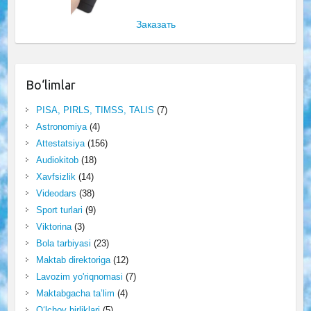
Заказать
Bo‘limlar
PISA, PIRLS, TIMSS, TALIS
(7)
Astronomiya
(4)
Attestatsiya
(156)
Audiokitob
(18)
Xavfsizlik
(14)
Videodars
(38)
Sport turlari
(9)
Viktorina
(3)
Bola tarbiyasi
(23)
Maktab direktoriga
(12)
Lavozim yo'riqnomasi
(7)
Maktabgacha ta’lim
(4)
O‘lchov birliklari
(5)