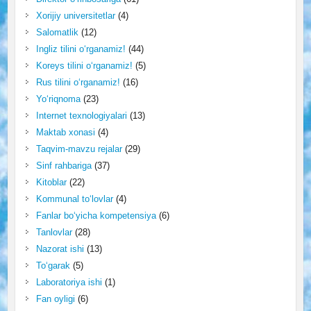
Xorijiy universitetlar
(4)
Salomatlik
(12)
Ingliz tilini o‘rganamiz!
(44)
Koreys tilini o‘rganamiz!
(5)
Rus tilini o‘rganamiz!
(16)
Yo‘riqnoma
(23)
Internet texnologiyalari
(13)
Maktab xonasi
(4)
Taqvim-mavzu rejalar
(29)
Sinf rahbariga
(37)
Kitoblar
(22)
Kommunal to‘lovlar
(4)
Fanlar bo‘yicha kompetensiya
(6)
Tanlovlar
(28)
Nazorat ishi
(13)
To‘garak
(5)
Laboratoriya ishi
(1)
Fan oyligi
(6)