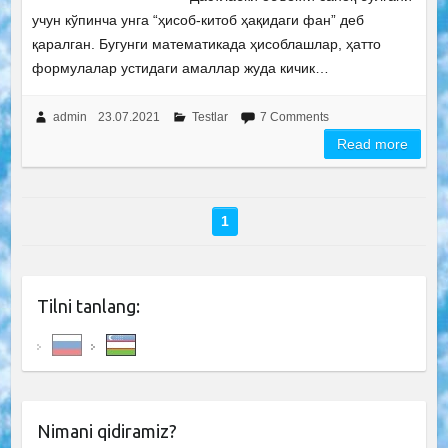
учун кўпинча унга “ҳисоб-китоб ҳақидаги фан” деб
қаралган. Бугунги математикада ҳисоблашлар, ҳатто
формулалар устидаги амаллар жуда кичик…
admin
23.07.2021
Testlar
7 Comments
Read more
1
Tilni tanlang:
Nimani qidiramiz?