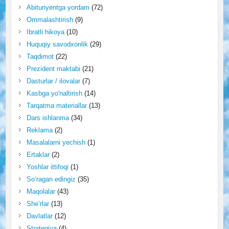
Abituriyentga yordam
(72)
Ommalashtirish
(9)
Ibratli hikoya
(10)
Huquqiy savodxonlik
(29)
Taqdimot
(22)
Prezident maktabi
(21)
Dasturlar / ilovalar
(7)
Kasbga yo'naltirish
(14)
Tarqatma materiallar
(13)
Dars ishlanma
(34)
Reklama
(2)
Masalalarni yechish
(1)
Ertaklar
(2)
Yoshlar ittifoqi
(1)
So‘ragan edingiz
(35)
Maqolalar
(43)
She’rlar
(13)
Davlatlar
(12)
Strategiya
(4)