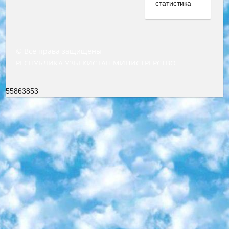
© Все права защищены
РЕСПУБЛИКА УЗБЕКИСТАН МИНИСТРЕРСТВО ДОШКОЛЬНОГО И ШКОЛЬНОГО ОБРАЗОВАНИЯ КОМАНДА в общеобразовательных учреждениях в 2023-2024 учебном году организация и проведение итоговой государственной аттестации обучающихся о Министра дошкольного и школьного образования Республики Узбекистан от 4 марта 2008 года (постановлением Минюста от 20 марта 2008 года № 1778 государственной регистрации) «Итоговое состояние учащихся общего среднего образования на основании положения об утверждении положения об аттестации общего среднего образования выпускной экзамен студентов в образовательных учреждениях в 2023-2024 учебном году В целях организации и прохождения аттестации приказываю: 1. Следующее: перечень предметов, по которым будет проводиться итоговая государственная аттестация и экзамен формы перевода согласно приложению 1; сертификаты международного образца, оценивающие уровень владения иностранными языками перечень согласно приложению 2; 2. Педагогический при специализированных образовательных учреждениях. научно-практический центр квалификации и международной оценки (Д.Давидова) 2024 г. До 25 марта: задания по предметам, по которым будет проводиться итоговая аттестация разработка и утверждение технических условий; итоговая аттестация на основании разработанного предметного задания разработка вопросов по предметам (устно и письменно), экзамен передача; общеобразовательные средние школы и специальные учебные заведения учащиеся выпускных классов школ и интернатов в агентской системе подготовка базы данных экзаменационных материалов и критериев оценки; перевод базы экзаменационных материалов на все языки обучения подать в Республиканский образовательный центр для изготовления; варианты экзаменов на основе разработанных контрольных материалов пусть будут поставлены задачи формирования. 3. Республиканский образовательный центр (Ш.Худайкулов) до 5 апреля 2024 года. до: база данных предоставленных экзаменационных материалов на все языки обучения перевод и экспертиза; для слепых, слабовидящих, глухих, слабослышащих и умственно отсталых детей учащиеся выпускных классов специализированных школ и школ-интернатов база данных экзаменационных материалов на всех преподаваемых языках подготовка критериев оценки; специализированные школы для умственно отсталых детей и технологии для учащихся выпускных классов школ-интернатов разработка соответствующих рекомендаций и критериев проведения ЕГЭ по естествознанию давать задания. 4. Педагогический при специализированных образовательных учреждениях. Научно-практический центр навыков и международной оценки (Д.Давидова), Республика образовательный центр (Худайкулов Ш.) итоговый государственный аттестационный экзамен ориентирован на творческое и логическое мышление при подготовке базы материалов учитывать введение заданий. 5. Следует отметить, что: сертификат государственного образца о знании общеобразовательного предмета и как минимум национальный уровень B1 по предметам на иностранных языках, указанным в Приложении 2. или международно признанный сертификат эквивалентного уровня студенты, изучающие определенный предмет, освобождаются от экзамена; по соответствующим предметам запланирована итоговая государственная аттестация за день до дня, путем жеребьевки Рабочей группой (в письменной форме по предметам, проводимым в форме) из числа сформированных вариантов выбрано 2 варианта; 2 выбранных варианта экзамена анонсированы на официальном сайте министерства и все выпускники по всей стране на основе этих вариантов проводит итоговую государственную аттестацию. 6. Государственное образование учащихся средних общеобразовательных учреждений. знания в соответствии с квалификационными требованиями, которые необходимо приобрести на основании стандартов итоговый (выпускной) контроль для 9 и 11 классов в целях тестирования Экзамены (далее – экзамены) состоят из предметов, перечисленных в приложении 1. будет сделано. 7. Экзамены пройдут с 26 мая по 15 июня 2024 г. (кроме науки физического воспитания). 8. Физическая для учащихся 9 классов общесредних образовательных учреждений. Экзамены по предмету «Образование, квалификация медицина» 1-6 мая 2024 года. сотрудники перевести под присмотр (с отклонениями в физическом или умственном развитии) специализированная школа для детей, школы-интернаты и со сколиозом школы-интернаты санаторного типа для больных детей исключены). 9. Он был слепым, слабовидящим и имел нарушения опорно-двигательного аппарата. экзамены в специализированных школах и интернатах для детей должны проводиться исходя из требований, предъявляемых к общеобразовательным учреждениям (физкультура кроме науки). 10. Специализированная школа для глухих и слабослышащих детей. и экзамены в интернатах и быть реализован в виде письменного теста по математике. 11. Специальность для умственно отсталых детей. Для 9 класса Родной язык и литературное письмо Государственный язык (язык обучения – узбекский). для неклассов) написано Математическое письмо Письменная/устная история Узбекистана Физическое воспитание практично Итоговый контроль Для 11 класса Написание родного языка и литературы (эссе) Математическое письмо Узбекский язык (обучение на узбекском языке) не посещающее общее среднее образование для учреждений)/Образовательное учреждение выбор письменный и устный Иностранный язык письменный/устный Письменная/устная история Узбекистана *По выбору студента:  Химия  Физика  Основы государственного права  География 10 бесплатных образовательных ресурсов - Мы составили подборку онлайн-проектов с интерактивными упражнениями, видеолекциями и статьями. Они помогут вам обрести новые и освежить старые знания бесплатно. 1. «ИНТУИТ» Старейшая образовательная площадка Рунета. Здесь вы найдёте сотни текстовых и видеокурсов на десятки различных тем — от программирования до психологии. Многие курсы подготовлены российскими университетами и крупными международными компаниями вроде Intel и Microsoft. Самостоятельное обучение бесплатное, но желающие могут оплатить услуги персональных наставников. 2. «Смартия» знакомит с актуальными профессиями и подсказывает, как им обучаться. Выбрав заинтересовавшую вас специальность — SMM-специалист, фотограф, веб-дизайнер или другую, — увидите список необходимых для неё умений. Чтобы вы могли освоить их самостоятельно, для каждого умения площадка отображает подборку ссылок на учебные материалы. Хотя «Смартия» ориентируется на русскоязычную аудиторию, часть контента всё же доступна только на английском. 3. «Лекторий Физтеха» Проект Московского физико-технического института (Физтеха). С его помощью вы можете смотреть онлайн серии лекций, записанные на видео в этом вузе. В числе доступных предметов — физика, биология, химия, информационные технологии и другие. К некоторым лекциям администрация ресурса прилагает готовые конспекты, которые можно скачивать в PDF-формате. 4. ITMOcourses Онлайн-площадка Санкт-Петербургского национального исследовательского университета информационных технологий, механики и оптики (ИТМО). Ресурс предоставляет свободный доступ к курсам, разработанным в этом вузе. Каталог материалов разбит на четыре категории: «Оптические системы и технологии», «Приборостроение и робототехника», «Информационные технологии» и «Биотехнологии». Курсы состоят из видеолекций, интерактивных демонстраций и заданий. 5. «КиберЛенинка» Электронная научная библиотека открытого доступа. Каталог площадки регулярно обрастает текстами статей из различных научных изданий. Сгруппированные по журналам и рубрикам публикации можно читать онлайн или скачивать целиком в PDF-формате. Проект нацелен на популяризацию науки за счёт открытого доступа к качественной информации. 6. «ПостНаука» На этом ресурсе публикуют подборки видеолекций, составленные экспертами из разных отраслей и объединённые общими темами. Среди них, к примеру, есть серии «Биоинформатика и геномика», «Культура средневековой Скандинавии» и Cinema Studies о теории кино. Каждая подборка лекций — логически связанная история, рассказанная экспертом от первого лица. Кроме того, на сайте появляются научно-образовательные статьи и тесты на разные темы. 7. «Newочём» Команда проекта «Newочём» отбирает самые интересные тексты из англоязычных СМИ и переводит те из них, за которые голосуют участники сообщества «ВКонтакте». По большей части это научно-популярные статьи. Редакторы придумывают лишь заголовки, в остальном содержание переводов соответствует оригиналам. Полные тексты можно читать прямо в социальной сети. 8. InternetUrok Онлайн-база материалов по основным дисциплинам школьной программы. Информация на сайте структурирована по классам, предметам и темам (урокам). Каждый урок состоит из видеолекций и конспектов. Есть также интерактивные тренажёры и тесты для закрепления пройденного материала. Даже если вы давно окончили школу, возможность повторить программу старших классов всегда может пригодиться. 9. Edutainme Ещё один ресурс об образовании. В отличие от Newtonew, как мне кажется, Edutainme больше ориентируется на представителей индустрии: педагогов, предпринимателей, разработчиков образовательных проектов. Но и любой, кто просто стремится к саморазвитию, найдёт на сайте много полезного и интересного для себя. Например, информацию о новых курсах и образовательных сервисах. 10. Newtonew Онлайн-медиа об образовании и обучении в широком смысле. Авторы Newtonew пишут об инструментах, заведениях, тактиках и стратегиях, которые помогают учить других и получать новые знания самостоятельно. На этой площадке вы найдёте новости, обзоры, аналитические мате
55863853