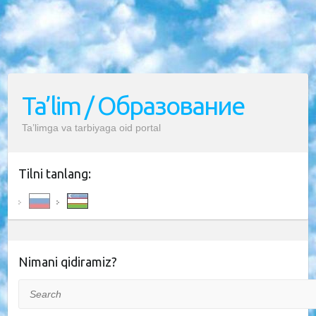
Ta’lim / Образование
Ta’limga va tarbiyaga oid portal
Tilni tanlang:
Nimani qidiramiz?
Search