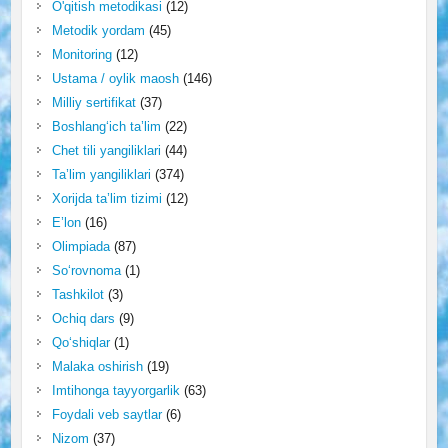
O'qitish metodikasi
(12)
Metodik yordam
(45)
Monitoring
(12)
Ustama / oylik maosh
(146)
Milliy sertifikat
(37)
Boshlang‘ich ta’lim
(22)
Chet tili yangiliklari
(44)
Ta’lim yangiliklari
(374)
Xorijda ta’lim tizimi
(12)
E’lon
(16)
Olimpiada
(87)
So‘rovnoma
(1)
Tashkilot
(3)
Ochiq dars
(9)
Qo‘shiqlar
(1)
Malaka oshirish
(19)
Imtihonga tayyorgarlik
(63)
Foydali veb saytlar
(6)
Nizom
(37)