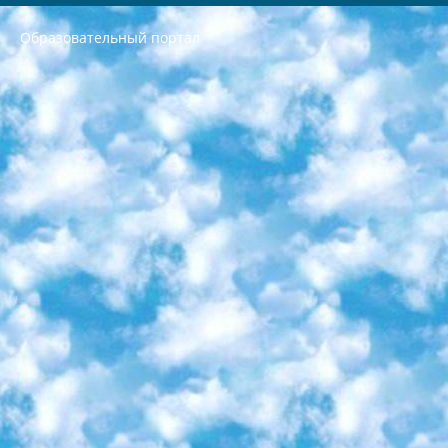
Образовательный портал
РЕСПУБЛИКА УЗБЕКИСТАН МИНИСТРЕРСТВО ДОШКОЛЬНОГО И ШКОЛЬНОГО ОБРАЗОВАНИЯ КОМАНДА в общеобразовательных учреждениях в 2023-2024 учебном году организация и проведение итоговой государственной аттестации обучающихся о Министра дошкольного и школьного образования Республики Узбекистан от 4 марта 2008 года (постановлением Минюста от 20 марта 2008 года № 1778 государственной регистрации) «Итоговое состояние учащихся общего среднего образования на основании положения об утверждении положения об аттестации общего среднего образования выпускной экзамен студентов в образовательных учреждениях в 2023-2024 учебном году В целях организации и прохождения аттестации приказываю: 1. Следующее: перечень предметов, по которым будет проводиться итоговая государственная аттестация и экзамен формы перевода согласно приложению 1; сертификаты международного образца, оценивающие уровень владения иностранными языками перечень согласно приложению 2; 2. Педагогический при специализированных образовательных учреждениях. научно-практический центр квалификации и международной оценки (Д.Давидова) 2024 г. До 25 марта: задания по предметам, по которым будет проводиться итоговая аттестация разработка и утверждение технических условий; итоговая аттестация на основании разработанного предметного задания разработка вопросов по предметам (устно и письменно), экзамен передача; общеобразовательные средние школы и специальные учебные заведения учащиеся выпускных классов школ и интернатов в агентской системе подготовка базы данных экзаменационных материалов и критериев оценки; перевод базы экзаменационных материалов на все языки обучения подать в Республиканский образовательный центр для изготовления; варианты экзаменов на основе разработанных контрольных материалов пусть будут поставлены задачи формирования. 3. Республиканский образовательный центр (Ш.Худайкулов) до 5 апреля 2024 года. до: база данных предоставленных экзаменационных материалов на все языки обучения перевод и экспертиза; для слепых, слабовидящих, глухих, слабослышащих и умственно отсталых детей учащиеся выпускных классов специализированных школ и школ-интернатов база данных экзаменационных материалов на всех преподаваемых языках подготовка критериев оценки; специализированные школы для умственно отсталых детей и технологии для учащихся выпускных классов школ-интернатов разработка соответствующих рекомендаций и критериев проведения ЕГЭ по естествознанию давать задания. 4. Педагогический при специализированных образовательных учреждениях. Научно-практический центр навыков и международной оценки (Д.Давидова), Республика образовательный центр (Худайкулов Ш.) итоговый государственный аттестационный экзамен ориентирован на творческое и логическое мышление при подготовке базы материалов учитывать введение заданий. 5. Следует отметить, что: сертификат государственного образца о знании общеобразовательного предмета и как минимум национальный уровень B1 по предметам на иностранных языках, указанным в Приложении 2. или международно признанный сертификат эквивалентного уровня студенты, изучающие определенный предмет, освобождаются от экзамена; по соответствующим предметам запланирована итоговая государственная аттестация за день до дня, путем жеребьевки Рабочей группой (в письменной форме по предметам, проводимым в форме) из числа сформированных вариантов выбрано 2 варианта; 2 выбранных варианта экзамена анонсированы на официальном сайте министерства и все выпускники по всей стране на основе этих вариантов проводит итоговую государственную аттестацию. 6. Государственное образование учащихся средних общеобразовательных учреждений. знания в соответствии с квалификационными требованиями, которые необходимо приобрести на основании стандартов итоговый (выпускной) контроль для 9 и 11 классов в целях тестирования Экзамены (далее – экзамены) состоят из предметов, перечисленных в приложении 1. будет сделано. 7. Экзамены пройдут с 26 мая по 15 июня 2024 г. (кроме науки физического воспитания). 8. Физическая для учащихся 9 классов общесредних образовательных учреждений. Экзамены по предмету «Образование, квалификация медицина» 1-6 мая 2024 года. сотрудники перевести под присмотр (с отклонениями в физическом или умственном развитии) специализированная школа для детей, школы-интернаты и со сколиозом школы-интернаты санаторного типа для больных детей исключены). 9. Он был слепым, слабовидящим и имел нарушения опорно-двигательного аппарата. экзамены в специализированных школах и интернатах для детей должны проводиться исходя из требований, предъявляемых к общеобразовательным учреждениям (физкультура кроме науки). 10. Специализированная школа для глухих и слабослышащих детей. и экзамены в интернатах и быть реализован в виде письменного теста по математике. 11. Специальность для умственно отсталых детей. Для 9 класса Родной язык и литературное письмо Государственный язык (язык обучения – узбекский). для неклассов) написано Математическое письмо Письменная/устная история Узбекистана Физическое воспитание практично Итоговый контроль Для 11 класса Написание родного языка и литературы (эссе) Математическое письмо Узбекский язык (обучение на узбекском языке) не посещающее общее среднее образование для учреждений)/Образовательное учреждение выбор письменный и устный Иностранный язык письменный/устный Письменная/устная история Узбекистана *По выбору студента:  Химия  Физика  Основы государственного права  География 10 бесплатных образовательных ресурсов - Мы составили подборку онлайн-проектов с интерактивными упражнениями, видеолекциями и статьями. Они помогут вам обрести новые и освежить старые знания бесплатно. 1. «ИНТУИТ» Старейшая образовательная площадка Рунета. Здесь вы найдёте сотни текстовых и видеокурсов на десятки различных тем — от программирования до психологии. Многие курсы подготовлены российскими университетами и крупными международными компаниями вроде Intel и Microsoft. Самостоятельное обучение бесплатное, но желающие могут оплатить услуги персональных наставников. 2. «Смартия» знакомит с актуальными профессиями и подсказывает, как им обучаться. Выбрав заинтересовавшую вас специальность — SMM-специалист, фотограф, веб-дизайнер или другую, — увидите список необходимых для неё умений. Чтобы вы могли освоить их самостоятельно, для каждого умения площадка отображает подборку ссылок на учебные материалы. Хотя «Смартия» ориентируется на русскоязычную аудиторию, часть контента всё же доступна только на английском. 3. «Лекторий Физтеха» Проект Московского физико-технического института (Физтеха). С его помощью вы можете смотреть онлайн серии лекций, записанные на видео в этом вузе. В числе доступных предметов — физика, биология, химия, информационные технологии и другие. К некоторым лекциям администрация ресурса прилагает готовые конспекты, которые можно скачивать в PDF-формате. 4. ITMOcourses Онлайн-площадка Санкт-Петербургского национального исследовательского университета информационных технологий, механики и оптики (ИТМО). Ресурс предоставляет свободный доступ к курсам, разработанным в этом вузе. Каталог материалов разбит на четыре категории: «Оптические системы и технологии», «Приборостроение и робототехника», «Информационные технологии» и «Биотехнологии». Курсы состоят из видеолекций, интерактивных демонстраций и заданий. 5. «КиберЛенинка» Электронная научная библиотека открытого доступа. Каталог площадки регулярно обрастает текстами статей из различных научных изданий. Сгруппированные по журналам и рубрикам публикации можно читать онлайн или скачивать целиком в PDF-формате. Проект нацелен на популяризацию науки за счёт открытого доступа к качественной информации. 6. «ПостНаука» На этом ресурсе публикуют подборки видеолекций, составленные экспертами из разных отраслей и объединённые общими темами. Среди них, к примеру, есть серии «Биоинформатика и геномика», «Культура средневековой Скандинавии» и Cinema Studies о теории кино. Каждая подборка лекций — логически связанная история, рассказанная экспертом от первого лица. Кроме того, на сайте появляются научно-образовательные статьи и тесты на разные темы. 7. «Newочём» Команда проекта «Newочём» отбирает самые интересные тексты из англоязычных СМИ и переводит те из них, за которые голосуют участники сообщества «ВКонтакте». По большей части это научно-популярные статьи. Редакторы придумывают лишь заголовки, в остальном содержание переводов соответствует оригиналам. Полные тексты можно читать прямо в социальной сети. 8. InternetUrok Онлайн-база материалов по основным дисциплинам школьной программы. Информация на сайте структурирована по классам, предметам и темам (урокам). Каждый урок состоит из видеолекций и конспектов. Есть также интерактивные тренажёры и тесты для закрепления пройденного материала. Даже если вы давно окончили школу, возможность повторить программу старших классов всегда может пригодиться. 9. Edutainme Ещё один ресурс об образовании. В отличие от Newtonew, как мне кажется, Edutainme больше ориентируется на представителей индустрии: педагогов, предпринимателей, разработчиков образовательных проектов. Но и любой, кто просто стремится к саморазвитию, найдёт на сайте много полезного и интересного для себя. Например, информацию о новых курсах и образовательных сервисах. 10. Newtonew Онлайн-медиа об образовании и обучении в широком смысле. Авторы Newtonew пишут об инструментах, заведениях, тактиках и стратегиях, которые помогают учить других и получать новые знания самостоятельно. На этой площадке вы найдёте новости, обзоры, аналитические мат