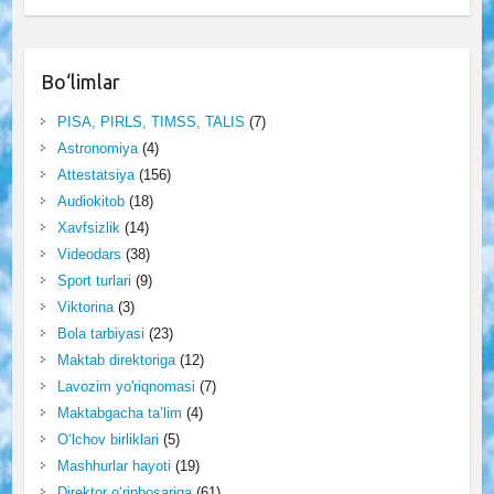
Bo‘limlar
PISA, PIRLS, TIMSS, TALIS
(7)
Astronomiya
(4)
Attestatsiya
(156)
Audiokitob
(18)
Xavfsizlik
(14)
Videodars
(38)
Sport turlari
(9)
Viktorina
(3)
Bola tarbiyasi
(23)
Maktab direktoriga
(12)
Lavozim yo'riqnomasi
(7)
Maktabgacha ta’lim
(4)
O‘lchov birliklari
(5)
Mashhurlar hayoti
(19)
Direktor o‘rinbosariga
(61)