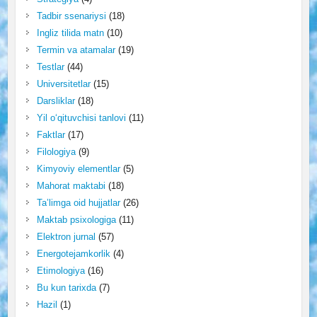
Tadbir ssenariysi
(18)
Ingliz tilida matn
(10)
Termin va atamalar
(19)
Testlar
(44)
Universitetlar
(15)
Darsliklar
(18)
Yil o‘qituvchisi tanlovi
(11)
Faktlar
(17)
Filologiya
(9)
Kimyoviy elementlar
(5)
Mahorat maktabi
(18)
Ta’limga oid hujjatlar
(26)
Maktab psixologiga
(11)
Elektron jurnal
(57)
Energotejamkorlik
(4)
Etimologiya
(16)
Bu kun tarixda
(7)
Hazil
(1)