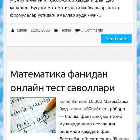
учун кўпинча унга “ҳисоб-китоб ҳақидаги фан” деб
қаралган. Бугунги математикада ҳисоблашлар, ҳатто
формулалар устидаги амаллар жуда кичик…
admin
12.01.2025
Testlar
5 Comments
Read more
Математика фанидан
онлайн тест саволлари
Ko‘rishlar soni 10,380 Матема́тика
(қад. юнон. μᾰθημᾰτικά ; μάθημα
— билим, фан) аниқ мантиқий
мушоҳадаларга асосланган
билимлар ҳақидаги фан.
Дастлабки объекти саноқ бўлгани