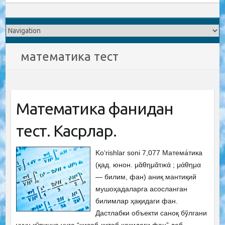
математика тест
Математика фанидан
тест. Касрлар.
Ko‘rishlar soni 7,077 Матема́тика
(қад. юнон. μᾰθημᾰτικά ; μάθημα
— билим, фан) аниқ мантиқий
мушоҳадаларга асосланган
билимлар ҳақидаги фан.
Дастлабки объекти саноқ бўлгани