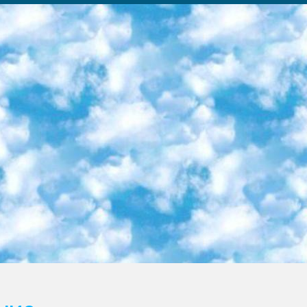
ка образовательный центр (Худайкулов Ш.) итоговый государственный аттестационный экзамен ориентирован на творческое и логическое мышление при подготовке базы материалов учитывать введение заданий. 5. Следует отметить, что: сертификат государственного образца о знании общеобразовательного предмета и как минимум национальный уровень B1 по предметам на иностранных языках, указанным в Приложении 2. или международно признанный сертификат эквивалентного уровня студенты, изучающие определенный предмет, освобождаются от экзамена; по соответствующим предметам запланирована итоговая государственная аттестация за день до дня, путем жеребьевки Рабочей группой (в письменной форме по предметам, проводимым в форме) из числа сформированных вариантов выбрано 2 варианта; 2 выбранных варианта экзамена анонсированы на официальном сайте министерства и все выпускники по всей стране на основе этих вариантов проводит итоговую государственную аттестацию. 6. Государственное образование учащихся средних общеобразовательных учреждений. знания в соответствии с квалификационными требованиями, которые необходимо приобрести на основании стандартов итоговый (выпускной) контроль для 9 и 11 классов в целях тестирования Экзамены (далее – экзамены) состоят из предметов, перечисленных в приложении 1. будет сделано. 7. Экзамены пройдут с 26 мая по 15 июня 2024 г. (кроме науки физического воспитания). 8. Физическая для учащихся 9 классов общесредних образовательных учреждений. Экзамены по предмету «Образование, квалификация медицина» 1-6 мая 2024 года. сотрудники перевести под присмотр (с отклонениями в физическом или умственном развитии) специализированная школа для детей, школы-интернаты и со сколиозом школы-интернаты санаторного типа для больных детей исключены). 9. Он был слепым, слабовидящим и имел нарушения опорно-двигательного аппарата. экзамены в специализированных школах и интернатах для детей должны проводиться исходя из требований, предъявляемых к общеобразовательным учреждениям (физкультура кроме науки). 10. Специализированная школа для глухих и слабослышащих детей. и экзамены в интернатах и быть реализован в виде письменного теста по математике. 11. Специальность для умственно отсталых детей. Для 9 класса Родной язык и литературное письмо Государственный язык (язык обучения – узбекский). для неклассов) написано Математическое письмо Письменная/устная история Узбекистана Физическое воспитание практично Итоговый контроль Для 11 класса Написание родного языка и литературы (эссе) Математическое письмо Узбекский язык (обучение на узбекском языке) не посещающее общее среднее образование для учреждений)/Образовательное учреждение выбор письменный и устный Иностранный язык письменный/устный Письменная/устная история Узбекистана *По выбору студента:  Химия  Физика  Основы государственного права  География 10 бесплатных образовательных ресурсов - Мы составили подборку онлайн-проектов с интерактивными упражнениями, видеолекциями и статьями. Они помогут вам обрести новые и освежить старые знания бесплатно. 1. «ИНТУИТ» Старейшая образовательная площадка Рунета. Здесь вы найдёте сотни текстовых и видеокурсов на десятки различных тем — от программирования до психологии. Многие курсы подготовлены российскими университетами и крупными международными компаниями вроде Intel и Microsoft. Самостоятельное обучение бесплатное, но желающие могут оплатить услуги персональных наставников. 2. «Смартия» знакомит с актуальными профессиями и подсказывает, как им обучаться. Выбрав заинтересовавшую вас специальность — SMM-специалист, фотограф, веб-дизайнер или другую, — увидите список необходимых для неё умений. Чтобы вы могли освоить их самостоятельно, для каждого умения площадка отображает подборку ссылок на учебные материалы. Хотя «Смартия» ориентируется на русскоязычную аудиторию, часть контента всё же доступна только на английском. 3. «Лекторий Физтеха» Проект Московского физико-технического института (Физтеха). С его помощью вы можете смотреть онлайн серии лекций, записанные на видео в этом вузе. В числе доступных предметов — физика, биология, химия, информационные технологии и другие. К некоторым лекциям администрация ресурса прилагает готовые конспекты, которые можно скачивать в PDF-формате. 4. ITMOcourses Онлайн-площадка Санкт-Петербургского национального исследовательского университета информационных технологий, механики и оптики (ИТМО). Ресурс предоставляет свободный доступ к курсам, разработанным в этом вузе. Каталог материалов разбит на четыре категории: «Оптические системы и технологии», «Приборостроение и робототехника», «Информационные технологии» и «Биотехнологии». Курсы состоят из видеолекций, интерактивных демонстраций и заданий. 5. «КиберЛенинка» Электронная научная библиот