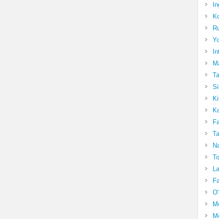
In
Ko
Ru
Yo
In
Ma
Ta
Si
Ki
Ko
Fa
Ta
Na
To
La
Fa
O'
M
Mo