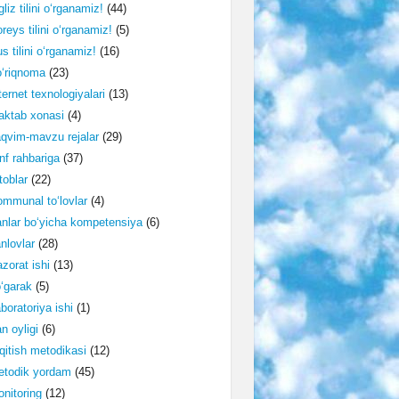
gliz tilini o‘rganamiz!
(44)
reys tilini o‘rganamiz!
(5)
s tilini o‘rganamiz!
(16)
‘riqnoma
(23)
ternet texnologiyalari
(13)
ktab xonasi
(4)
qvim-mavzu rejalar
(29)
nf rahbariga
(37)
toblar
(22)
mmunal to‘lovlar
(4)
nlar bo‘yicha kompetensiya
(6)
nlovlar
(28)
zorat ishi
(13)
‘garak
(5)
boratoriya ishi
(1)
n oyligi
(6)
qitish metodikasi
(12)
etodik yordam
(45)
nitoring
(12)