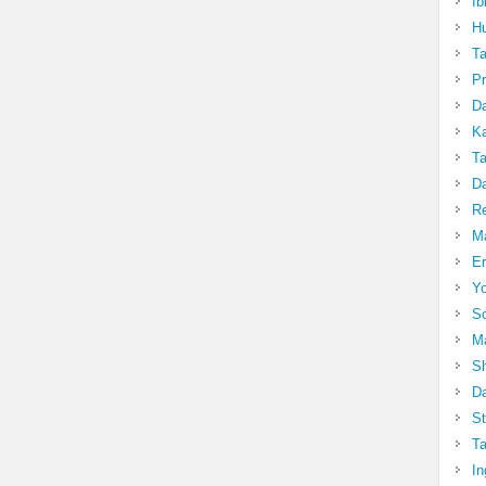
Ib
Hu
T
Pr
Da
Ka
Ta
Da
R
Ma
Er
Yo
So
Ma
Sh
Da
St
Ta
In