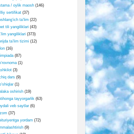
tama / oylik maosh
(146)
lliy sertifikat
(37)
shlang‘ich ta’lim
(22)
et tili yangiliklari
(43)
’lim yangiliklari
(373)
rijda ta’lim tizimi
(12)
lon
(16)
impiada
(87)
o‘rovnoma
(1)
shkilot
(3)
hiq dars
(9)
‘shiqlar
(1)
laka oshirish
(19)
tihonga tayyorgarlik
(63)
ydali veb saytlar
(6)
izom
(37)
ituriyentga yordam
(72)
malashtirish
(9)