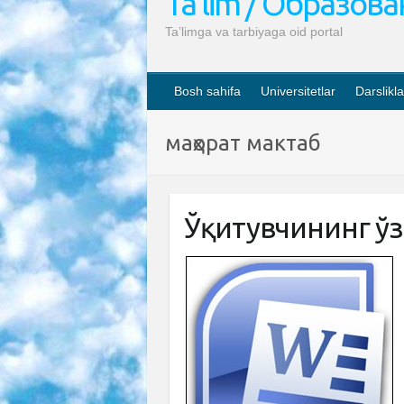
Ta’lim / Образов
Ta’limga va tarbiyaga oid portal
Bosh sahifa
Universitetlar
Darslikla
маҳорат мактаб
Ўқитувчининг ў