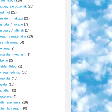
ratli hikoya
(10)
quqiy savodxonlik
(28)
aqdimot
(22)
ezident maktabi
(21)
sturlar / ilovalar
(7)
sbga yo'naltirish
(14)
rqatma materiallar
(13)
rs ishlanma
(34)
eklama
(2)
salalarni yechish
(1)
taklar
(2)
shlar ittifoqi
(1)
‘ragan edingiz
(35)
qolalar
(43)
e’rlar
(13)
vlatlar
(12)
rategiya
(4)
dbir ssenariysi
(18)
gliz tilida matn
(10)