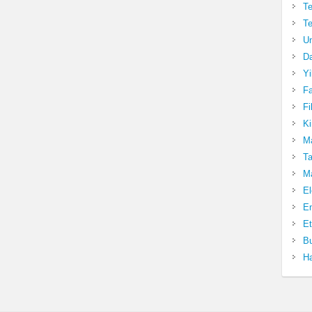
Te
Te
Un
Da
Yi
Fa
Fi
Ki
Ma
Ta
Ma
El
En
Et
Bu
Ha