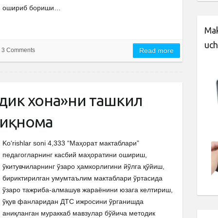
ошириб бориши…
Mak
uch
3 Comments
Read more
дик хона»ни ташкил
риқнома
Ko‘rishlar soni 4,333 “Маҳорат мактаблари”
педагогларнинг касбий маҳоратини ошириш,
ўкитувчиларнинг ўзаро ҳамкорлигини йўлга қўйиш,
бириктирилган умумтаълим мактаблари ўртасида
ўзаро тажриба-алмашув жараёнини юзага келтириш,
ўқув фанларидан ДТС ижросини ўрганишда
аниқланган мураккаб мавзулар бўйича методик