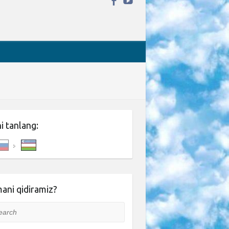
ni tanlang:
ani qidiramiz?
rch