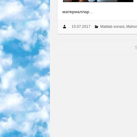
материаллар…
15.07.2017
Maktab xonasi
,
Mahor
S