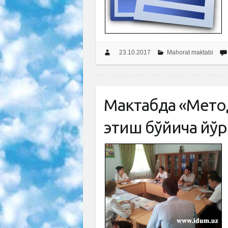
23.10.2017
Mahorat maktabi
Мактабда «Мето
этиш бўйича йў