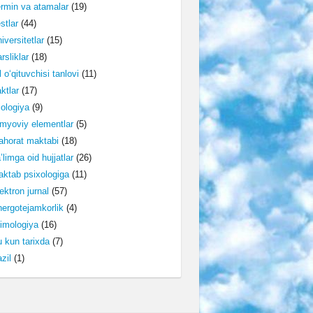
rmin va atamalar
(19)
stlar
(44)
iversitetlar
(15)
rsliklar
(18)
l o‘qituvchisi tanlovi
(11)
ktlar
(17)
lologiya
(9)
myoviy elementlar
(5)
horat maktabi
(18)
’limga oid hujjatlar
(26)
ktab psixologiga
(11)
ektron jurnal
(57)
ergotejamkorlik
(4)
imologiya
(16)
 kun tarixda
(7)
zil
(1)