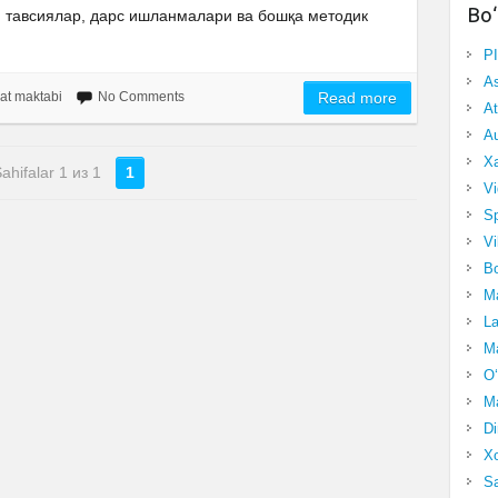
Bo‘
тавсиялар, дарс ишланмалари ва бошқа методик
P
A
at maktabi
No Comments
Read more
At
Au
Xa
ahifalar 1 из 1
1
Vi
Sp
Vi
Bo
Ma
La
Ma
O‘
Ma
Di
Xo
Sa