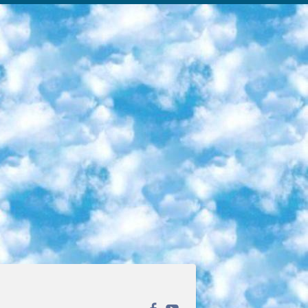
ека открытого доступа. Каталог площадки регулярно обрастает текстами статей из различных научных изданий. Сгруппированные по журналам и рубрикам публикации можно читать онлайн или скачивать целиком в PDF-формате. Проект нацелен на популяризацию науки за счёт открытого доступа к качественной информации. 6. «ПостНаука» На этом ресурсе публикуют подборки видеолекций, составленные экспертами из разных отраслей и объединённые общими темами. Среди них, к примеру, есть серии «Биоинформатика и геномика», «Культура средневековой Скандинавии» и Cinema Studies о теории кино. Каждая подборка лекций — логически связанная история, рассказанная экспертом от первого лица. Кроме того, на сайте появляются научно-образовательные статьи и тесты на разные темы. 7. «Newочём» Команда проекта «Newочём» отбирает самые интересные тексты из англоязычных СМИ и переводит те из них, за которые голосуют участники сообщества «ВКонтакте». По большей части это научно-популярные статьи. Редакторы придумывают лишь заголовки, в остальном содержание переводов соответствует оригиналам. Полные тексты можно читать прямо в социальной сети. 8. InternetUrok Онлайн-база материалов по основным дисциплинам школьной программы. Информация на сайте структурирована по классам, предметам и темам (урокам). Каждый урок состоит из видеолекций и конспектов. Есть также интерактивные тренажёры и тесты для закрепления пройденного материала. Даже если вы давно окончили школу, возможность повторить программу старших классов всегда может пригодиться. 9. Edutainme Ещё один ресурс об образовании. В отличие от Newtonew, как мне кажется, Edutainme больше ориентируется на представителей индустрии: педагогов, предпринимателей, разработчиков образовательных проектов. Но и любой, кто просто стремится к саморазвитию, найдёт на сайте много полезного и интересного для себя. Например, информацию о новых курсах и образовательных сервисах. 10. Newtonew Онлайн-медиа об образовании и обучении в широком смысле. Авторы Newtonew пишут об инструментах, заведениях, тактиках и стратегиях, которые помогают учить других и получать новые знания самостоятельно. На этой площадке вы найдёте новости, обзоры, аналитические мат