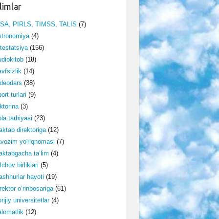
limlar
ISA, PIRLS, TIMSS, TALIS
(7)
stronomiya
(4)
testatsiya
(156)
diokitob
(18)
vfsizlik
(14)
deodars
(38)
ort turlari
(9)
ktorina
(3)
la tarbiyasi
(23)
ktab direktoriga
(12)
vozim yo'riqnomasi
(7)
ktabgacha ta’lim
(4)
lchov birliklari
(5)
shhurlar hayoti
(19)
rektor o‘rinbosariga
(61)
rijiy universitetlar
(4)
lomatlik
(12)