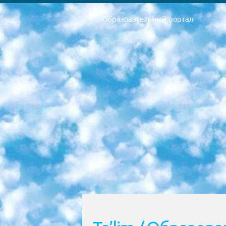
Образовательный портал
РЕСПУБЛИКА УЗБЕКИСТАН МИНИСТРЕРСТВО ДОШКОЛЬНОГО И ШКОЛЬНОГО ОБРАЗОВАНИЯ КОМАНДА в общеобразовательных учреждениях в 2023-2024 учебном году организация и проведение итоговой государственной аттестации обучающихся о Министра дошкольного и школьного образования Республики Узбекистан от 4 марта 2008 года (постановлением Минюста от 20 марта 2008 года № 1778 государственной регистрации) «Итоговое состояние учащихся общего среднего образования на основании положения об утверждении положения об аттестации общего среднего образования выпускной экзамен студентов в образовательных учреждениях в 2023-2024 учебном году В целях организации и прохождения аттестации приказываю: 1. Следующее: перечень предметов, по которым будет проводиться итоговая государственная аттестация и экзамен формы перевода согласно приложению 1; сертификаты международного образца, оценивающие уровень владения иностранными языками перечень согласно приложению 2; 2. Педагогический при специализированных образовательных учреждениях. научно-практический центр квалификации и международной оценки (Д.Давидова) 2024 г. До 25 марта: задания по предметам, по которым будет проводиться итоговая аттестация разработка и утверждение технических условий; итоговая аттестация на основании разработанного предметного задания разработка вопросов по предметам (устно и письменно), экзамен передача; общеобразовательные средние школы и специальные учебные заведения учащиеся выпускных классов школ и интернатов в агентской системе подготовка базы данных экзаменационных материалов и критериев оценки; перевод базы экзаменационных материалов на все языки обучения подать в Республиканский образовательный центр для изготовления; варианты экзаменов на основе разработанных контрольных материалов пусть будут поставлены задачи формирования. 3. Республиканский образовательный центр (Ш.Худайкулов) до 5 апреля 2024 года. до: база данных предоставленных экзаменационных материалов на все языки обучения перевод и экспертиза; для слепых, слабовидящих, глухих, слабослышащих и умственно отсталых детей учащиеся выпускных классов специализированных школ и школ-интернатов база данных экзаменационных материалов на всех преподаваемых языках подготовка критериев оценки; специализированные школы для умственно отсталых детей и технологии для учащихся выпускных классов школ-интернатов разработка соответствующих рекомендаций и критериев проведения ЕГЭ по естествознанию давать задания. 4. Педагогический при специализированных образовательных учреждениях. Научно-практический центр навыков и международной оценки (Д.Давидова), Республи