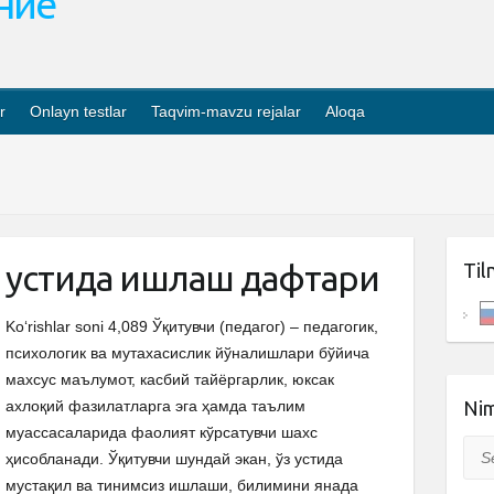
ание
r
Onlayn testlar
Taqvim-mavzu rejalar
Aloqa
з устида ишлаш дафтари
Til
Ko‘rishlar soni 4,089 Ўқитувчи (педагог) – педагогик,
психологик ва мутахасислик йўналишлари бўйича
махсус маълумот, касбий тайёргарлик, юксак
ахлоқий фазилатларга эга ҳамда таълим
Nim
муассасаларида фаолият кўрсатувчи шахс
Sea
ҳисобланади. Ўқитувчи шундай экан, ўз устида
мустақил ва тинимсиз ишлаши, билимини янада