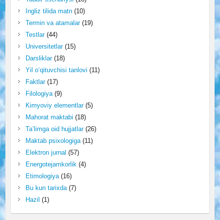
Ingliz tilida matn
(10)
Termin va atamalar
(19)
Testlar
(44)
Universitetlar
(15)
Darsliklar
(18)
Yil o‘qituvchisi tanlovi
(11)
Faktlar
(17)
Filologiya
(9)
Kimyoviy elementlar
(5)
Mahorat maktabi
(18)
Ta’limga oid hujjatlar
(26)
Maktab psixologiga
(11)
Elektron jurnal
(57)
Energotejamkorlik
(4)
Etimologiya
(16)
Bu kun tarixda
(7)
Hazil
(1)