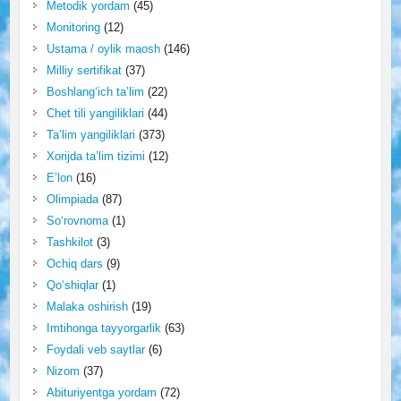
Metodik yordam
(45)
Monitoring
(12)
Ustama / oylik maosh
(146)
Milliy sertifikat
(37)
Boshlang‘ich ta’lim
(22)
Chet tili yangiliklari
(44)
Ta’lim yangiliklari
(373)
Xorijda ta’lim tizimi
(12)
E’lon
(16)
Olimpiada
(87)
So‘rovnoma
(1)
Tashkilot
(3)
Ochiq dars
(9)
Qo‘shiqlar
(1)
Malaka oshirish
(19)
Imtihonga tayyorgarlik
(63)
Foydali veb saytlar
(6)
Nizom
(37)
Abituriyentga yordam
(72)