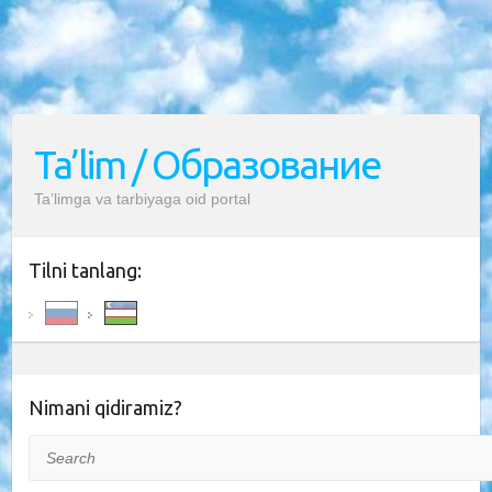
Ta’lim / Образование
Ta’limga va tarbiyaga oid portal
Tilni tanlang:
Nimani qidiramiz?
Search