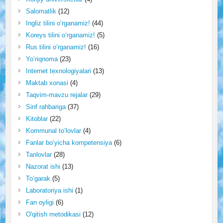
Salomatlik
(12)
Ingliz tilini o‘rganamiz!
(44)
Koreys tilini o‘rganamiz!
(5)
Rus tilini o‘rganamiz!
(16)
Yo‘riqnoma
(23)
Internet texnologiyalari
(13)
Maktab xonasi
(4)
Taqvim-mavzu rejalar
(29)
Sinf rahbariga
(37)
Kitoblar
(22)
Kommunal to‘lovlar
(4)
Fanlar bo‘yicha kompetensiya
(6)
Tanlovlar
(28)
Nazorat ishi
(13)
To‘garak
(5)
Laboratoriya ishi
(1)
Fan oyligi
(6)
O'qitish metodikasi
(12)