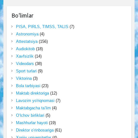
Bo‘limlar
PISA, PIRLS, TIMSS, TALIS
(7)
Astronomiya
(4)
Attestatsiya
(156)
Audiokitob
(18)
Xavfsizlik
(14)
Videodars
(38)
Sport turlari
(9)
Viktorina
(3)
Bola tarbiyasi
(23)
Maktab direktoriga
(12)
Lavozim yo'riqnomasi
(7)
Maktabgacha ta’lim
(4)
O‘lchov birliklari
(5)
Mashhurlar hayoti
(19)
Direktor o‘rinbosariga
(61)
Xorijiy universitetlar
(4)