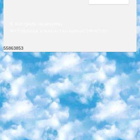
© Все права защищены
РЕСПУБЛИКА УЗБЕКИСТАН МИНИСТРЕРСТВО ДОШКОЛЬНОГО И ШКОЛЬНОГО ОБРАЗОВАНИЯ КОМАНДА в общеобразовательных учреждениях в 2023-2024 учебном году организация и проведение итоговой государственной аттестации обучающихся о Министра дошкольного и школьного образования Республики Узбекистан от 4 марта 2008 года (постановлением Минюста от 20 марта 2008 года № 1778 государственной регистрации) «Итоговое состояние учащихся общего среднего образования на основании положения об утверждении положения об аттестации общего среднего образования выпускной экзамен студентов в образовательных учреждениях в 2023-2024 учебном году В целях организации и прохождения аттестации приказываю: 1. Следующее: перечень предметов, по которым будет проводиться итоговая государственная аттестация и экзамен формы перевода согласно приложению 1; сертификаты международного образца, оценивающие уровень владения иностранными языками перечень согласно приложению 2; 2. Педагогический при специализированных образовательных учреждениях. научно-практический центр квалификации и международной оценки (Д.Давидова) 2024 г. До 25 марта: задания по предметам, по которым будет проводиться итоговая аттестация разработка и утверждение технических условий; итоговая аттестация на основании разработанного предметного задания разработка вопросов по предметам (устно и письменно), экзамен передача; общеобразовательные средние школы и специальные учебные заведения учащиеся выпускных классов школ и интернатов в агентской системе подготовка базы данных экзаменационных материалов и критериев оценки; перевод базы экзаменационных материалов на все языки обучения подать в Республиканский образовательный центр для изготовления; варианты экзаменов на основе разработанных контрольных материалов пусть будут поставлены задачи формирования. 3. Республиканский образовательный центр (Ш.Худайкулов) до 5 апреля 2024 года. до: база данных предоставленных экзаменационных материалов на все языки обучения перевод и экспертиза; для слепых, слабовидящих, глухих, слабослышащих и умственно отсталых детей учащиеся выпускных классов специализированных школ и школ-интернатов база данных экзаменационных материалов на всех преподаваемых языках подготовка критериев оценки; специализированные школы для умственно отсталых детей и технологии для учащихся выпускных классов школ-интернатов разработка соответствующих рекомендаций и критериев проведения ЕГЭ по естествознанию давать задания. 4. Педагогический при специализированных образовательных учреждениях. Научно-практический центр навыков и международной оценки (Д.Давидова), Республика образовательный центр (Худайкулов Ш.) итоговый государственный аттестационный экзамен ориентирован на творческое и логическое мышление при подготовке базы материалов учитывать введение заданий. 5. Следует отметить, что: сертификат государственного образца о знании общеобразовательного предмета и как минимум национальный уровень B1 по предметам на иностранных языках, указанным в Приложении 2. или международно признанный сертификат эквивалентного уровня студенты, изучающие определенный предмет, освобождаются от экзамена; по соответствующим предметам запланирована итоговая государственная аттестация за день до дня, путем жеребьевки Рабочей группой (в письменной форме по предметам, проводимым в форме) из числа сформированных вариантов выбрано 2 варианта; 2 выбранных варианта экзамена анонсированы на официальном сайте министерства и все выпускники по всей стране на основе этих вариантов проводит итоговую государственную аттестацию. 6. Государственное образование учащихся средних общеобразовательных учреждений. знания в соответствии с квалификационными требованиями, которые необходимо приобрести на основании стандартов итоговый (выпускной) контроль для 9 и 11 классов в целях тестирования Экзамены (далее – экзамены) состоят из предметов, перечисленных в приложении 1. будет сделано. 7. Экзамены пройдут с 26 мая по 15 июня 2024 г. (кроме науки физического воспитания). 8. Физическая для учащихся 9 классов общесредних образовательных учреждений. Экзамены по предмету «Образование, квалификация медицина» 1-6 мая 2024 года. сотрудники перевести под присмотр (с отклонениями в физическом или умственном развитии) специализированная школа для детей, школы-интернаты и со сколиозом школы-интернаты санаторного типа для больных детей исключены). 9. Он был слепым, слабовидящим и имел нарушения опорно-двигательного аппарата. экзамены в специализированных школах и интернатах для детей должны проводиться исходя из требований, предъявляемых к общеобразовательным учреждениям (физкультура кроме науки). 10. Специализированная школа для глухих и слабослышащих детей. и экзамены в интернатах и быть реализован в виде письменного теста по математике. 11. Специальность для умственно отсталых детей. Для 9 класса Родной язык и литературное письмо Государственный язык (язык обучения – узбекский). для неклассов) написано Математическое письмо Письменная/устная история Узбекистана Физическое воспитание практично Итоговый контроль Для 11 класса Написание родного языка и литературы (эссе) Математическое письмо Узбекский язык (обучение на узбекском языке) не посещающее общее среднее образование для учреждений)/Образовательное учреждение выбор письменный и устный Иностранный язык письменный/устный Письменная/устная история Узбекистана *По выбору студента:  Химия  Физика  Основы государственного права  География 10 бесплатных образовательных ресурсов - Мы составили подборку онлайн-проектов с интерактивными упражнениями, видеолекциями и статьями. Они помогут вам обрести новые и освежить старые знания бесплатно. 1. «ИНТУИТ» Старейшая образовательная площадка Рунета. Здесь вы найдёте сотни текстовых и видеокурсов на десятки различных тем — от программирования до психологии. Многие курсы подготовлены российскими университетами и крупными международными компаниями вроде Intel и Microsoft. Самостоятельное обучение бесплатное, но желающие могут оплатить услуги персональных наставников. 2. «Смартия» знакомит с актуальными профессиями и подсказывает, как им обучаться. Выбрав заинтересовавшую вас специальность — SMM-специалист, фотограф, веб-дизайнер или другую, — увидите список необходимых для неё умений. Чтобы вы могли освоить их самостоятельно, для каждого умения площадка отображает подборку ссылок на учебные материалы. Хотя «Смартия» ориентируется на русскоязычную аудиторию, часть контента всё же доступна только на английском. 3. «Лекторий Физтеха» Проект Московского физико-технического института (Физтеха). С его помощью вы можете смотреть онлайн серии лекций, записанные на видео в этом вузе. В числе доступных предметов — физика, биология, химия, информационные технологии и другие. К некоторым лекциям администрация ресурса прилагает готовые конспекты, которые можно скачивать в PDF-формате. 4. ITMOcourses Онлайн-площадка Санкт-Петербургского национального исследовательского университета информационных технологий, механики и оптики (ИТМО). Ресурс предоставляет свободный доступ к курсам, разработанным в этом вузе. Каталог материалов разбит на четыре категории: «Оптические системы и технологии», «Приборостроение и робототехника», «Информационные технологии» и «Биотехнологии». Курсы состоят из видеолекций, интерактивных демонстраций и заданий. 5. «КиберЛенинка» Электронная научная библиотека открытого доступа. Каталог площадки регулярно обрастает текстами статей из различных научных изданий. Сгруппированные по журналам и рубрикам публикации можно читать онлайн или скачивать целиком в PDF-формате. Проект нацелен на популяризацию науки за счёт открытого доступа к качественной информации. 6. «ПостНаука» На этом ресурсе публикуют подборки видеолекций, составленные экспертами из разных отраслей и объединённые общими темами. Среди них, к примеру, есть серии «Биоинформатика и геномика», «Культура средневековой Скандинавии» и Cinema Studies о теории кино. Каждая подборка лекций — логически связанная история, рассказанная экспертом от первого лица. Кроме того, на сайте появляются научно-образовательные статьи и тесты на разные темы. 7. «Newочём» Команда проекта «Newочём» отбирает самые интересные тексты из англоязычных СМИ и переводит те из них, за которые голосуют участники сообщества «ВКонтакте». По большей части это научно-популярные статьи. Редакторы придумывают лишь заголовки, в остальном содержание переводов соответствует оригиналам. Полные тексты можно читать прямо в социальной сети. 8. InternetUrok Онлайн-база материалов по основным дисциплинам школьной программы. Информация на сайте структурирована по классам, предметам и темам (урокам). Каждый урок состоит из видеолекций и конспектов. Есть также интерактивные тренажёры и тесты для закрепления пройденного материала. Даже если вы давно окончили школу, возможность повторить программу старших классов всегда может пригодиться. 9. Edutainme Ещё один ресурс об образовании. В отличие от Newtonew, как мне кажется, Edutainme больше ориентируется на представителей индустрии: педагогов, предпринимателей, разработчиков образовательных проектов. Но и любой, кто просто стремится к саморазвитию, найдёт на сайте много полезного и интересного для себя. Например, информацию о новых курсах и образовательных сервисах. 10. Newtonew Онлайн-медиа об образовании и обучении в широком смысле. Авторы Newtonew пишут об инструментах, заведениях, тактиках и стратегиях, которые помогают учить других и получать новые знания самостоятельно. На этой площадке вы найдёте новости, обзоры, аналитические мате
55863853