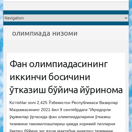
олимпиада низоми
Фан олимпиадасининг
иккинчи босқичини
ўтказиш бўйича йўриқнома
Ko‘rishlar soni 2,425 Ўзбекистон Республикаси Вазирлар
Маҳкамасининг 2021 йил 9 сентябрдаги “Иқтидорли
ўқувчилар ўртасида фан олимпиадаларини ўтказиш
тизимини такомиллаштириш ҳамда хорижий тилларни
ўқитиш бўйича энг яхши мактабни аниқлаш тизимини