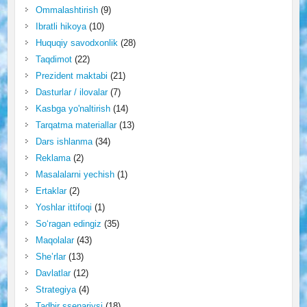
Ommalashtirish
(9)
Ibratli hikoya
(10)
Huquqiy savodxonlik
(28)
Taqdimot
(22)
Prezident maktabi
(21)
Dasturlar / ilovalar
(7)
Kasbga yo'naltirish
(14)
Tarqatma materiallar
(13)
Dars ishlanma
(34)
Reklama
(2)
Masalalarni yechish
(1)
Ertaklar
(2)
Yoshlar ittifoqi
(1)
So‘ragan edingiz
(35)
Maqolalar
(43)
She’rlar
(13)
Davlatlar
(12)
Strategiya
(4)
Tadbir ssenariysi
(18)