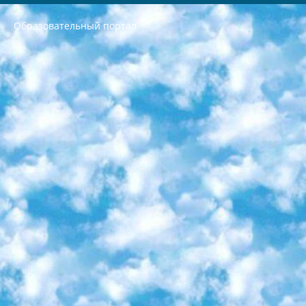
Образовательный портал
РЕСПУБЛИКА УЗБЕКИСТАН МИНИСТРЕРСТВО ДОШКОЛЬНОГО И ШКОЛЬНОГО ОБРАЗОВАНИЯ КОМАНДА в общеобразовательных учреждениях в 2023-2024 учебном году организация и проведение итоговой государственной аттестации обучающихся о Министра дошкольного и школьного образования Республики Узбекистан от 4 марта 2008 года (постановлением Минюста от 20 марта 2008 года № 1778 государственной регистрации) «Итоговое состояние учащихся общего среднего образования на основании положения об утверждении положения об аттестации общего среднего образования выпускной экзамен студентов в образовательных учреждениях в 2023-2024 учебном году В целях организации и прохождения аттестации приказываю: 1. Следующее: перечень предметов, по которым будет проводиться итоговая государственная аттестация и экзамен формы перевода согласно приложению 1; сертификаты международного образца, оценивающие уровень владения иностранными языками перечень согласно приложению 2; 2. Педагогический при специализированных образовательных учреждениях. научно-практический центр квалификации и международной оценки (Д.Давидова) 2024 г. До 25 марта: задания по предметам, по которым будет проводиться итоговая аттестация разработка и утверждение технических условий; итоговая аттестация на основании разработанного предметного задания разработка вопросов по предметам (устно и письменно), экзамен передача; общеобразовательные средние школы и специальные учебные заведения учащиеся выпускных классов школ и интернатов в агентской системе подготовка базы данных экзаменационных материалов и критериев оценки; перевод базы экзаменационных материалов на все языки обучения подать в Республиканский образовательный центр для изготовления; варианты экзаменов на основе разработанных контрольных материалов пусть будут поставлены задачи формирования. 3. Республиканский образовательный центр (Ш.Худайкулов) до 5 апреля 2024 года. до: база данных предоставленных экзаменационных материалов на все языки обучения перевод и экспертиза; для слепых, слабовидящих, глухих, слабослышащих и умственно отсталых детей учащиеся выпускных классов специализированных школ и школ-интернатов база данных экзаменационных материалов на всех преподаваемых языках подготовка критериев оценки; специализированные школы для умственно отсталых детей и технологии для учащихся выпускных классов школ-интернатов разработка соответствующих рекомендаций и критериев проведения ЕГЭ по естествознанию давать задания. 4. Педагогический при специализированных образовательных учреждениях. Научно-практический центр навыков и международной оценки (Д.Давидова), Республика образовательный центр (Худайкулов Ш.) итоговый государственный аттестационный экзамен ориентирован на творческое и логическое мышление при подготовке базы материалов учитывать введение заданий. 5. Следует отметить, что: сертификат государственного образца о знании общеобразовательного предмета и как минимум национальный уровень B1 по предметам на иностранных языках, указанным в Приложении 2. или международно признанный сертификат эквивалентного уровня студенты, изучающие определенный предмет, освобождаются от экзамена; по соответствующим предметам запланирована итоговая государственная аттестация за день до дня, путем жеребьевки Рабочей группой (в письменной форме по предметам, проводимым в форме) из числа сформированных вариантов выбрано 2 варианта; 2 выбранных варианта экзамена анонсированы на официальном сайте министерства и все выпускники по всей стране на основе этих вариантов проводит итоговую государственную аттестацию. 6. Государственное образование учащихся средних общеобразовательных учреждений. знания в соответствии с квалификационными требованиями, которые необходимо приобрести на основании стандартов итоговый (выпускной) контроль для 9 и 11 классов в целях тестирования Экзамены (далее – экзамены) состоят из предметов, перечисленных в приложении 1. будет сделано. 7. Экзамены пройдут с 26 мая по 15 июня 2024 г. (кроме науки физического воспитания). 8. Физическая для учащихся 9 классов общесредних образовательных учреждений. Экзамены по предмету «Образование, квалификация медицина» 1-6 мая 2024 года. сотрудники перевести под присмотр (с отклонениями в физическом или умственном развитии) специализированная школа для детей, школы-интернаты и со сколиозом школы-интернаты санаторного типа для больных детей исключены). 9. Он был слепым, слабовидящим и имел нарушения опорно-двигательного аппарата. экзамены в специализированных школах и интернатах для детей должны проводиться исходя из требований, предъявляемых к общеобразовательным учреждениям (физкультура кроме науки). 10. Специализированная школа для глухих и слабослышащих детей. и экзамены в интернатах и быть реализован в виде письменного теста по математике. 11. Специальность для умственно отсталых детей. Для 9 класса Родной язык и литературное письмо Государственный язык (язык обучения – узбекский). для неклассов) написано Математическое письмо Письменная/устная история Узбекистана Физическое воспитание практично Итоговый контроль Для 11 класса Написание родного языка и литературы (эссе) Математическое письмо Узбекский язык (обучение на узбекском языке) не посещающее общее среднее образование для учреждений)/Образовательное учреждение выбор письменный и устный Иностранный язык письменный/устный Письменная/устная история Узбекистана *По выбору студента:  Химия  Физика  Основы государственного права  География 10 бесплатных образовательных ресурсов - Мы составили подборку онлайн-проектов с интерактивными упражнениями, видеолекциями и статьями. Они помогут вам обрести новые и освежить старые знания бесплатно. 1. «ИНТУИТ» Старейшая образовательная площадка Рунета. Здесь вы найдёте сотни текстовых и видеокурсов на десятки различных тем — от программирования до психологии. Многие курсы подготовлены российскими университетами и крупными международными компаниями вроде Intel и Microsoft. Самостоятельное обучение бесплатное, но желающие могут оплатить услуги персональных наставников. 2. «Смартия» знакомит с актуальными профессиями и подсказывает, как им обучаться. Выбрав заинтересовавшую вас специальность — SMM-специалист, фотограф, веб-дизайнер или другую, — увидите список необходимых для неё умений. Чтобы вы могли освоить их самостоятельно, для каждого умения площадка отображает подборку ссылок на учебные материалы. Хотя «Смартия» ориентируется на русскоязычную аудиторию, часть контента всё же доступна только на английском. 3. «Лекторий Физтеха» Проект Московского физико-технического института (Физтеха). С его помощью вы можете смотреть онлайн серии лекций, записанные на видео в этом вузе. В числе доступных предметов — физика, биология, химия, информационные технологии и другие. К некоторым лекциям администрация ресурса прилагает готовые конспекты, которые можно скачивать в PDF-формате. 4. ITMOcourses Онлайн-площадка Санкт-Петербургского национального исследовательского университета информационных технологий, механики и оптики (ИТМО). Ресурс предоставляет свободный доступ к курсам, разработанным в этом вузе. Каталог материалов разбит на четыре категории: «Оптические системы и технологии», «Приборостроение и робототехника», «Информационные технологии» и «Биотехнологии». Курсы состоят из видеолекций, интерактивных демонстраций и заданий. 5. «КиберЛенинка» Электронная научная библиотека открытого доступа. Каталог площадки регулярно обрастает текстами статей из различных научных изданий. Сгруппированные по журналам и рубрикам публикации можно читать онлайн или скачивать целиком в PDF-формате. Проект нацелен на популяризацию науки за счёт открытого доступа к качественной информации. 6. «ПостНаука» На этом ресурсе публикуют подборки видеолекций, составленные экспертами из разных отраслей и объединённые общими темами. Среди них, к примеру, есть серии «Биоинформатика и геномика», «Культура средневековой Скандинавии» и Cinema Studies о теории кино. Каждая подборка лекций — логически связанная история, рассказанная экспертом от первого лица. Кроме того, на сайте появляются научно-образовательные статьи и тесты на разные темы. 7. «Newочём» Команда проекта «Newочём» отбирает самые интересные тексты из англоязычных СМИ и переводит те из них, за которые голосуют участники сообщества «ВКонтакте». По большей части это научно-популярные статьи. Редакторы придумывают лишь заголовки, в остальном содержание переводов соответствует оригиналам. Полные тексты можно читать прямо в социальной сети. 8. InternetUrok Онлайн-база материалов по основным дисциплинам школьной программы. Информация на сайте структурирована по классам, предметам и темам (урокам). Каждый урок состоит из видеолекций и конспектов. Есть также интерактивные тренажёры и тесты для закрепления пройденного материала. Даже если вы давно окончили школу, возможность повторить программу старших классов всегда может пригодиться. 9. Edutainme Ещё один ресурс об образовании. В отличие от Newtonew, как мне кажется, Edutainme больше ориентируется на представителей индустрии: педагогов, предпринимателей, разработчиков образовательных проектов. Но и любой, кто просто стремится к саморазвитию, найдёт на сайте много полезного и интересного для себя. Например, информацию о новых курсах и образовательных сервисах. 10. Newtonew Онлайн-медиа об образовании и обучении в широком смысле. Авторы Newtonew пишут об инструментах, заведениях, тактиках и стратегиях, которые помогают учить других и получать новые знания самостоятельно. На этой площадке вы найдёте новости, обзоры, аналитические мат