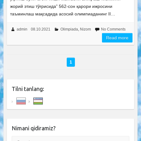
жорий этиш тўғрисида” 562-сон қарори ижросини
таъминлаш мақсадида асосий олимпиаданинг II…
admin
08.10.2021
Olimpiada
,
Nizom
No Comments
Read more
1
Tilni tanlang:
Nimani qidiramiz?
Search