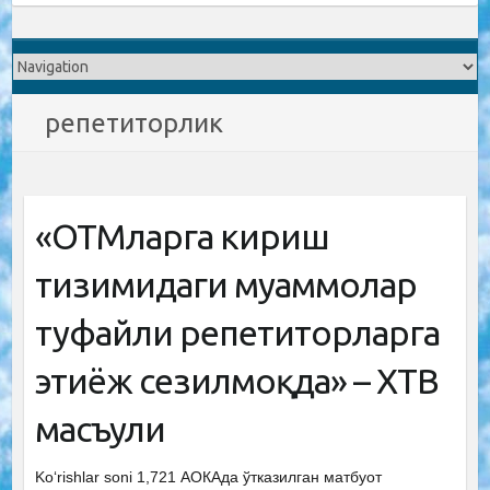
репетиторлик
«ОТМларга кириш
тизимидаги муаммолар
туфайли репетиторларга
эҳтиёж сезилмоқда» – ХТВ
масъули
Ko‘rishlar soni 1,721 АОКАда ўтказилган матбуот