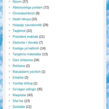
Nizom
(37)
Abituriyentga yordam
(72)
Ommalashtirish
(9)
Ibratli hikoya
(10)
Huquqiy savodxonlik
(29)
Taqdimot
(22)
Prezident maktabi
(21)
Dasturlar / ilovalar
(7)
Kasbga yo'naltirish
(14)
Tarqatma materiallar
(13)
Dars ishlanma
(34)
Reklama
(2)
Masalalarni yechish
(1)
Ertaklar
(2)
Yoshlar ittifoqi
(1)
So‘ragan edingiz
(35)
Maqolalar
(43)
She’rlar
(13)
Davlatlar
(12)