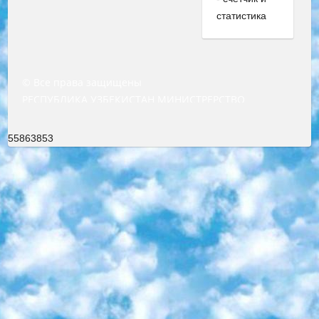
© Все права защищены
РЕСПУБЛИКА УЗБЕКИСТАН МИНИСТРЕРСТВО ДОШКОЛЬНОГО И ШКОЛЬНОГО ОБРАЗОВАНИЯ КОМАНДА в общеобразовательных учреждениях в 2023-2024 учебном году организация и проведение итоговой государственной аттестации обучающихся о Министра дошкольного и школьного образования Республики Узбекистан от 4 марта 2008 года (постановлением Минюста от 20 марта 2008 года № 1778 государственной регистрации) «Итоговое состояние учащихся общего среднего образования на основании положения об утверждении положения об аттестации общего среднего образования выпускной экзамен студентов в образовательных учреждениях в 2023-2024 учебном году В целях организации и прохождения аттестации приказываю: 1. Следующее: перечень предметов, по которым будет проводиться итоговая государственная аттестация и экзамен формы перевода согласно приложению 1; сертификаты международного образца, оценивающие уровень владения иностранными языками перечень согласно приложению 2; 2. Педагогический при специализированных образовательных учреждениях. научно-практический центр квалификации и международной оценки (Д.Давидова) 2024 г. До 25 марта: задания по предметам, по которым будет проводиться итоговая аттестация разработка и утверждение технических условий; итоговая аттестация на основании разработанного предметного задания разработка вопросов по предметам (устно и письменно), экзамен передача; общеобразовательные средние школы и специальные учебные заведения учащиеся выпускных классов школ и интернатов в агентской системе подготовка базы данных экзаменационных материалов и критериев оценки; перевод базы экзаменационных материалов на все языки обучения подать в Республиканский образовательный центр для изготовления; варианты экзаменов на основе разработанных контрольных материалов пусть будут поставлены задачи формирования. 3. Республиканский образовательный центр (Ш.Худайкулов) до 5 апреля 2024 года. до: база данных предоставленных экзаменационных материалов на все языки обучения перевод и экспертиза; для слепых, слабовидящих, глухих, слабослышащих и умственно отсталых детей учащиеся выпускных классов специализированных школ и школ-интернатов база данных экзаменационных материалов на всех преподаваемых языках подготовка критериев оценки; специализированные школы для умственно отсталых детей и технологии для учащихся выпускных классов школ-интернатов разработка соответствующих рекомендаций и критериев проведения ЕГЭ по естествознанию давать задания. 4. Педагогический при специализированных образовательных учреждениях. Научно-практический центр навыков и международной оценки (Д.Давидова), Республика образовательный центр (Худайкулов Ш.) итоговый государственный аттестационный экзамен ориентирован на творческое и логическое мышление при подготовке базы материалов учитывать введение заданий. 5. Следует отметить, что: сертификат государственного образца о знании общеобразовательного предмета и как минимум национальный уровень B1 по предметам на иностранных языках, указанным в Приложении 2. или международно признанный сертификат эквивалентного уровня студенты, изучающие определенный предмет, освобождаются от экзамена; по соответствующим предметам запланирована итоговая государственная аттестация за день до дня, путем жеребьевки Рабочей группой (в письменной форме по предметам, проводимым в форме) из числа сформированных вариантов выбрано 2 варианта; 2 выбранных варианта экзамена анонсированы на официальном сайте министерства и все выпускники по всей стране на основе этих вариантов проводит итоговую государственную аттестацию. 6. Государственное образование учащихся средних общеобразовательных учреждений. знания в соответствии с квалификационными требованиями, которые необходимо приобрести на основании стандартов итоговый (выпускной) контроль для 9 и 11 классов в целях тестирования Экзамены (далее – экзамены) состоят из предметов, перечисленных в приложении 1. будет сделано. 7. Экзамены пройдут с 26 мая по 15 июня 2024 г. (кроме науки физического воспитания). 8. Физическая для учащихся 9 классов общесредних образовательных учреждений. Экзамены по предмету «Образование, квалификация медицина» 1-6 мая 2024 года. сотрудники перевести под присмотр (с отклонениями в физическом или умственном развитии) специализированная школа для детей, школы-интернаты и со сколиозом школы-интернаты санаторного типа для больных детей исключены). 9. Он был слепым, слабовидящим и имел нарушения опорно-двигательного аппарата. экзамены в специализированных школах и интернатах для детей должны проводиться исходя из требований, предъявляемых к общеобразовательным учреждениям (физкультура кроме науки). 10. Специализированная школа для глухих и слабослышащих детей. и экзамены в интернатах и быть реализован в виде письменного теста по математике. 11. Специальность для умственно отсталых детей. Для 9 класса Родной язык и литературное письмо Государственный язык (язык обучения – узбекский). для неклассов) написано Математическое письмо Письменная/устная история Узбекистана Физическое воспитание практично Итоговый контроль Для 11 класса Написание родного языка и литературы (эссе) Математическое письмо Узбекский язык (обучение на узбекском языке) не посещающее общее среднее образование для учреждений)/Образовательное учреждение выбор письменный и устный Иностранный язык письменный/устный Письменная/устная история Узбекистана *По выбору студента:  Химия  Физика  Основы государственного права  География 10 бесплатных образовательных ресурсов - Мы составили подборку онлайн-проектов с интерактивными упражнениями, видеолекциями и статьями. Они помогут вам обрести новые и освежить старые знания бесплатно. 1. «ИНТУИТ» Старейшая образовательная площадка Рунета. Здесь вы найдёте сотни текстовых и видеокурсов на десятки различных тем — от программирования до психологии. Многие курсы подготовлены российскими университетами и крупными международными компаниями вроде Intel и Microsoft. Самостоятельное обучение бесплатное, но желающие могут оплатить услуги персональных наставников. 2. «Смартия» знакомит с актуальными профессиями и подсказывает, как им обучаться. Выбрав заинтересовавшую вас специальность — SMM-специалист, фотограф, веб-дизайнер или другую, — увидите список необходимых для неё умений. Чтобы вы могли освоить их самостоятельно, для каждого умения площадка отображает подборку ссылок на учебные материалы. Хотя «Смартия» ориентируется на русскоязычную аудиторию, часть контента всё же доступна только на английском. 3. «Лекторий Физтеха» Проект Московского физико-технического института (Физтеха). С его помощью вы можете смотреть онлайн серии лекций, записанные на видео в этом вузе. В числе доступных предметов — физика, биология, химия, информационные технологии и другие. К некоторым лекциям администрация ресурса прилагает готовые конспекты, которые можно скачивать в PDF-формате. 4. ITMOcourses Онлайн-площадка Санкт-Петербургского национального исследовательского университета информационных технологий, механики и оптики (ИТМО). Ресурс предоставляет свободный доступ к курсам, разработанным в этом вузе. Каталог материалов разбит на четыре категории: «Оптические системы и технологии», «Приборостроение и робототехника», «Информационные технологии» и «Биотехнологии». Курсы состоят из видеолекций, интерактивных демонстраций и заданий. 5. «КиберЛенинка» Электронная научная библиотека открытого доступа. Каталог площадки регулярно обрастает текстами статей из различных научных изданий. Сгруппированные по журналам и рубрикам публикации можно читать онлайн или скачивать целиком в PDF-формате. Проект нацелен на популяризацию науки за счёт открытого доступа к качественной информации. 6. «ПостНаука» На этом ресурсе публикуют подборки видеолекций, составленные экспертами из разных отраслей и объединённые общими темами. Среди них, к примеру, есть серии «Биоинформатика и геномика», «Культура средневековой Скандинавии» и Cinema Studies о теории кино. Каждая подборка лекций — логически связанная история, рассказанная экспертом от первого лица. Кроме того, на сайте появляются научно-образовательные статьи и тесты на разные темы. 7. «Newочём» Команда проекта «Newочём» отбирает самые интересные тексты из англоязычных СМИ и переводит те из них, за которые голосуют участники сообщества «ВКонтакте». По большей части это научно-популярные статьи. Редакторы придумывают лишь заголовки, в остальном содержание переводов соответствует оригиналам. Полные тексты можно читать прямо в социальной сети. 8. InternetUrok Онлайн-база материалов по основным дисциплинам школьной программы. Информация на сайте структурирована по классам, предметам и темам (урокам). Каждый урок состоит из видеолекций и конспектов. Есть также интерактивные тренажёры и тесты для закрепления пройденного материала. Даже если вы давно окончили школу, возможность повторить программу старших классов всегда может пригодиться. 9. Edutainme Ещё один ресурс об образовании. В отличие от Newtonew, как мне кажется, Edutainme больше ориентируется на представителей индустрии: педагогов, предпринимателей, разработчиков образовательных проектов. Но и любой, кто просто стремится к саморазвитию, найдёт на сайте много полезного и интересного для себя. Например, информацию о новых курсах и образовательных сервисах. 10. Newtonew Онлайн-медиа об образовании и обучении в широком смысле. Авторы Newtonew пишут об инструментах, заведениях, тактиках и стратегиях, которые помогают учить других и получать новые знания самостоятельно. На этой площадке вы найдёте новости, обзоры, аналитические мате
55863853