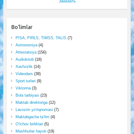
Заказать
Bo‘limlar
PISA, PIRLS, TIMSS, TALIS
(7)
Astronomiya
(4)
Attestatsiya
(156)
Audiokitob
(18)
Xavfsizlik
(14)
Videodars
(38)
Sport turlari
(9)
Viktorina
(3)
Bola tarbiyasi
(23)
Maktab direktoriga
(12)
Lavozim yo'riqnomasi
(7)
Maktabgacha ta’lim
(4)
O‘lchov birliklari
(5)
Mashhurlar hayoti
(19)