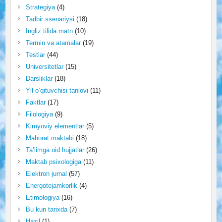
Strategiya
(4)
Tadbir ssenariysi
(18)
Ingliz tilida matn
(10)
Termin va atamalar
(19)
Testlar
(44)
Universitetlar
(15)
Darsliklar
(18)
Yil o‘qituvchisi tanlovi
(11)
Faktlar
(17)
Filologiya
(9)
Kimyoviy elementlar
(5)
Mahorat maktabi
(18)
Ta’limga oid hujjatlar
(26)
Maktab psixologiga
(11)
Elektron jurnal
(57)
Energotejamkorlik
(4)
Etimologiya
(16)
Bu kun tarixda
(7)
Hazil
(1)