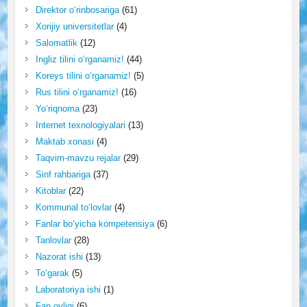
Direktor o‘rinbosariga
(61)
Xorijiy universitetlar
(4)
Salomatlik
(12)
Ingliz tilini o‘rganamiz!
(44)
Koreys tilini o‘rganamiz!
(5)
Rus tilini o‘rganamiz!
(16)
Yo‘riqnoma
(23)
Internet texnologiyalari
(13)
Maktab xonasi
(4)
Taqvim-mavzu rejalar
(29)
Sinf rahbariga
(37)
Kitoblar
(22)
Kommunal to‘lovlar
(4)
Fanlar bo‘yicha kompetensiya
(6)
Tanlovlar
(28)
Nazorat ishi
(13)
To‘garak
(5)
Laboratoriya ishi
(1)
Fan oyligi
(6)