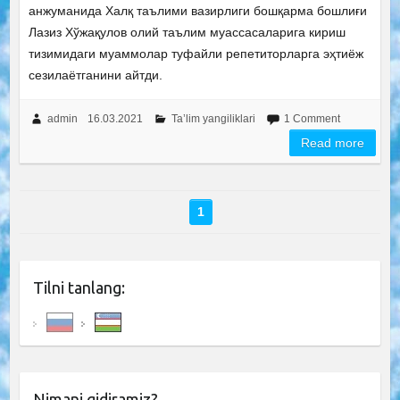
анжуманида Халқ таълими вазирлиги бошқарма бошлиғи
Лазиз Хўжақулов олий таълим муассасаларига кириш
тизимидаги муаммолар туфайли репетиторларга эҳтиёж
сезилаётганини айтди.
admin
16.03.2021
Ta’lim yangiliklari
1 Comment
Read more
1
Tilni tanlang:
Nimani qidiramiz?