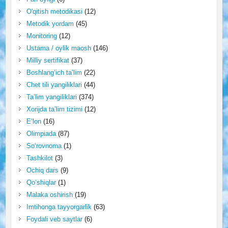
O'qitish metodikasi
(12)
Metodik yordam
(45)
Monitoring
(12)
Ustama / oylik maosh
(146)
Milliy sertifikat
(37)
Boshlang‘ich ta’lim
(22)
Chet tili yangiliklari
(44)
Ta’lim yangiliklari
(374)
Xorijda ta’lim tizimi
(12)
E’lon
(16)
Olimpiada
(87)
So‘rovnoma
(1)
Tashkilot
(3)
Ochiq dars
(9)
Qo‘shiqlar
(1)
Malaka oshirish
(19)
Imtihonga tayyorgarlik
(63)
Foydali veb saytlar
(6)