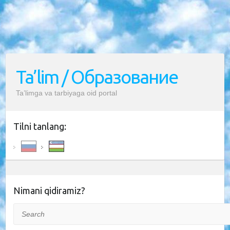
Ta’lim / Образование
Ta’limga va tarbiyaga oid portal
Tilni tanlang:
Nimani qidiramiz?
Search