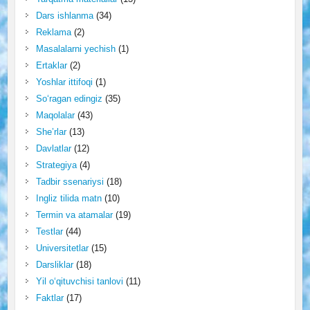
Dars ishlanma
(34)
Reklama
(2)
Masalalarni yechish
(1)
Ertaklar
(2)
Yoshlar ittifoqi
(1)
So‘ragan edingiz
(35)
Maqolalar
(43)
She’rlar
(13)
Davlatlar
(12)
Strategiya
(4)
Tadbir ssenariysi
(18)
Ingliz tilida matn
(10)
Termin va atamalar
(19)
Testlar
(44)
Universitetlar
(15)
Darsliklar
(18)
Yil o‘qituvchisi tanlovi
(11)
Faktlar
(17)