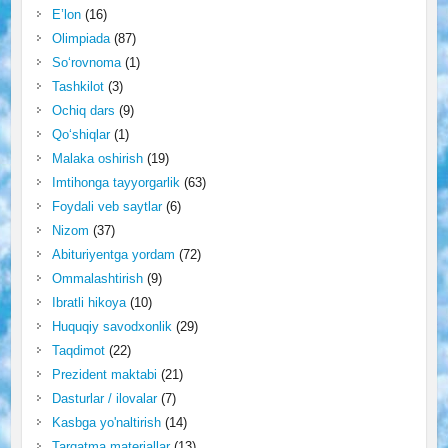
E’lon
(16)
Olimpiada
(87)
So‘rovnoma
(1)
Tashkilot
(3)
Ochiq dars
(9)
Qo‘shiqlar
(1)
Malaka oshirish
(19)
Imtihonga tayyorgarlik
(63)
Foydali veb saytlar
(6)
Nizom
(37)
Abituriyentga yordam
(72)
Ommalashtirish
(9)
Ibratli hikoya
(10)
Huquqiy savodxonlik
(29)
Taqdimot
(22)
Prezident maktabi
(21)
Dasturlar / ilovalar
(7)
Kasbga yo'naltirish
(14)
Tarqatma materiallar
(13)