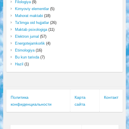
Filologiya
(9)
Kimyoviy elementlar
(5)
Mahorat maktabi
(18)
Ta’limga oid hujjatlar
(26)
Maktab psixologiga
(11)
Elektron jurnal
(57)
Energotejamkorlik
(4)
Etimologiya
(16)
Bu kun tarixda
(7)
Hazil
(1)
Политика
Карта
Контакт
конфиденциальности
сайта