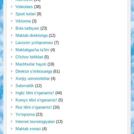
Videodars
(38)
Sport turlari
(9)
Viktorina
(3)
Bola tarbiyasi
(23)
Maktab direktoriga
(12)
Lavozim yo'riqnomasi
(7)
Maktabgacha ta’lim
(4)
O‘lchov birliklari
(5)
Mashhurlar hayoti
(19)
Direktor o‘rinbosariga
(61)
Xorijiy universitetlar
(4)
Salomatlik
(12)
Ingliz tilini o‘rganamiz!
(44)
Koreys tilini o‘rganamiz!
(5)
Rus tilini o‘rganamiz!
(16)
Yo‘riqnoma
(23)
Internet texnologiyalari
(13)
Maktab xonasi
(4)