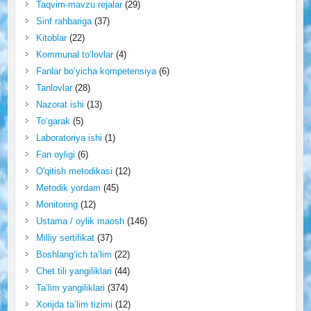
Taqvim-mavzu rejalar
(29)
Sinf rahbariga
(37)
Kitoblar
(22)
Kommunal to‘lovlar
(4)
Fanlar bo‘yicha kompetensiya
(6)
Tanlovlar
(28)
Nazorat ishi
(13)
To‘garak
(5)
Laboratoriya ishi
(1)
Fan oyligi
(6)
O'qitish metodikasi
(12)
Metodik yordam
(45)
Monitoring
(12)
Ustama / oylik maosh
(146)
Milliy sertifikat
(37)
Boshlang‘ich ta’lim
(22)
Chet tili yangiliklari
(44)
Ta’lim yangiliklari
(374)
Xorijda ta’lim tizimi
(12)