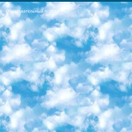
Образовательный портал
РЕСПУБЛИКА УЗБЕКИСТАН МИНИСТРЕРСТВО ДОШКОЛЬНОГО И ШКОЛЬНОГО ОБРАЗОВАНИЯ КОМАНДА в общеобразовательных учреждениях в 2023-2024 учебном году организация и проведение итоговой государственной аттестации обучающихся о Министра дошкольного и школьного образования Республики Узбекистан от 4 марта 2008 года (постановлением Минюста от 20 марта 2008 года № 1778 государственной регистрации) «Итоговое состояние учащихся общего среднего образования на основании положения об утверждении положения об аттестации общего среднего образования выпускной экзамен студентов в образовательных учреждениях в 2023-2024 учебном году В целях организации и прохождения аттестации приказываю: 1. Следующее: перечень предметов, по которым будет проводиться итоговая государственная аттестация и экзамен формы перевода согласно приложению 1; сертификаты международного образца, оценивающие уровень владения иностранными языками перечень согласно приложению 2; 2. Педагогический при специализированных образовательных учреждениях. научно-практический центр квалификации и международной оценки (Д.Давидова) 2024 г. До 25 марта: задания по предметам, по которым будет проводиться итоговая аттестация разработка и утверждение технических условий; итоговая аттестация на основании разработанного предметного задания разработка вопросов по предметам (устно и письменно), экзамен передача; общеобразовательные средние школы и специальные учебные заведения учащиеся выпускных классов школ и интернатов в агентской системе подготовка базы данных экзаменационных материалов и критериев оценки; перевод базы экзаменационных материалов на все языки обучения подать в Республиканский образовательный центр для изготовления; варианты экзаменов на основе разработанных контрольных материалов пусть будут поставлены задачи формирования. 3. Республиканский образовательный центр (Ш.Худайкулов) до 5 апреля 2024 года. до: база данных предоставленных экзаменационных материалов на все языки обучения перевод и экспертиза; для слепых, слабовидящих, глухих, слабослышащих и умственно отсталых детей учащиеся выпускных классов специализированных школ и школ-интернатов база данных экзаменационных материалов на всех преподаваемых языках подготовка критериев оценки; специализированные школы для умственно отсталых детей и технологии для учащихся выпускных классов школ-интернатов разработка соответствующих рекомендаций и критериев проведения ЕГЭ по естествознанию давать задания. 4. Педагогический при специализированных образовательных учреждениях. Научно-практический центр навыков и международной оценки (Д.Давидова), Республика образовательный центр (Худайкулов Ш.) итоговый государственный аттестационный экзамен ориентирован на творческое и логическое мышление при подготовке базы материалов учитывать введение заданий. 5. Следует отметить, что: сертификат государственного образца о знании общеобразовательного предмета и как минимум национальный уровень B1 по предметам на иностранных языках, указанным в Приложении 2. или международно признанный сертификат эквивалентного уровня студенты, изучающие определенный предмет, освобождаются от экзамена; по соответствующим предметам запланирована итоговая государственная аттестация за день до дня, путем жеребьевки Рабочей группой (в письменной форме по предметам, проводимым в форме) из числа сформированных вариантов выбрано 2 варианта; 2 выбранных варианта экзамена анонсированы на официальном сайте министерства и все выпускники по всей стране на основе этих вариантов проводит итоговую государственную аттестацию. 6. Государственное образование учащихся средних общеобразовательных учреждений. знания в соответствии с квалификационными требованиями, которые необходимо приобрести на основании стандартов итоговый (выпускной) контроль для 9 и 11 классов в целях тестирования Экзамены (далее – экзамены) состоят из предметов, перечисленных в приложении 1. будет сделано. 7. Экзамены пройдут с 26 мая по 15 июня 2024 г. (кроме науки физического воспитания). 8. Физическая для учащихся 9 классов общесредних образовательных учреждений. Экзамены по предмету «Образование, квалификация медицина» 1-6 мая 2024 года. сотрудники перевести под присмотр (с отклонениями в физическом или умственном развитии) специализированная школа для детей, школы-интернаты и со сколиозом школы-интернаты санаторного типа для больных детей исключены). 9. Он был слепым, слабовидящим и имел нарушения опорно-двигательного аппарата. экзамены в специализированных школах и интернатах для детей должны проводиться исходя из требований, предъявляемых к общеобразовательным учреждениям (физкультура кроме науки). 10. Специализированная школа для глухих и слабослышащих детей. и экзамены в интернатах и быть реализован в виде письменного теста по математике. 11. Специальность для умственно отсталых детей. Для 9 класса Родной язык и литературное письмо Государственный язык (язык обучения – узбекский). для неклассов) написано Математическое письмо Письменная/устная история Узбекистана Физическое воспитание практично Итоговый контроль Для 11 класса Написание родного языка и литературы (эссе) Математическое письмо Узбекский язык (обучение на узбекском языке) не посещающее общее среднее образование для учреждений)/Образовательное учреждение выбор письменный и устный Иностранный язык письменный/устный Письменная/устная история Узбекистана *По выбору студента:  Химия  Физика  Основы государственного права  География 10 бесплатных образовательных ресурсов - Мы составили подборку онлайн-проектов с интерактивными упражнениями, видеолекциями и статьями. Они помогут вам обрести новые и освежить старые знания бесплатно. 1. «ИНТУИТ» Старейшая образовательная площадка Рунета. Здесь вы найдёте сотни текстовых и видеокурсов на десятки различных тем — от программирования до психологии. Многие курсы подготовлены российскими университетами и крупными международными компаниями вроде Intel и Microsoft. Самостоятельное обучение бесплатное, но желающие могут оплатить услуги персональных наставников. 2. «Смартия» знакомит с актуальными профессиями и подсказывает, как им обучаться. Выбрав заинтересовавшую вас специальность — SMM-специалист, фотограф, веб-дизайнер или другую, — увидите список необходимых для неё умений. Чтобы вы могли освоить их самостоятельно, для каждого умения площадка отображает подборку ссылок на учебные материалы. Хотя «Смартия» ориентируется на русскоязычную аудиторию, часть контента всё же доступна только на английском. 3. «Лекторий Физтеха» Проект Московского физико-технического института (Физтеха). С его помощью вы можете смотреть онлайн серии лекций, записанные на видео в этом вузе. В числе доступных предметов — физика, биология, химия, информационные технологии и другие. К некоторым лекциям администрация ресурса прилагает готовые конспекты, которые можно скачивать в PDF-формате. 4. ITMOcourses Онлайн-площадка Санкт-Петербургского национального исследовательского университета информационных технологий, механики и оптики (ИТМО). Ресурс предоставляет свободный доступ к курсам, разработанным в этом вузе. Каталог материалов разбит на четыре категории: «Оптические системы и технологии», «Приборостроение и робототехника», «Информационные технологии» и «Биотехнологии». Курсы состоят из видеолекций, интерактивных демонстраций и заданий. 5. «КиберЛенинка» Электронная научная библиотека открытого доступа. Каталог площадки регулярно обрастает текстами статей из различных научных изданий. Сгруппированные по журналам и рубрикам публикации можно читать онлайн или скачивать целиком в PDF-формате. Проект нацелен на популяризацию науки за счёт открытого доступа к качественной информации. 6. «ПостНаука» На этом ресурсе публикуют подборки видеолекций, составленные экспертами из разных отраслей и объединённые общими темами. Среди них, к примеру, есть серии «Биоинформатика и геномика», «Культура средневековой Скандинавии» и Cinema Studies о теории кино. Каждая подборка лекций — логически связанная история, рассказанная экспертом от первого лица. Кроме того, на сайте появляются научно-образовательные статьи и тесты на разные темы. 7. «Newочём» Команда проекта «Newочём» отбирает самые интересные тексты из англоязычных СМИ и переводит те из них, за которые голосуют участники сообщества «ВКонтакте». По большей части это научно-популярные статьи. Редакторы придумывают лишь заголовки, в остальном содержание переводов соответствует оригиналам. Полные тексты можно читать прямо в социальной сети. 8. InternetUrok Онлайн-база материалов по основным дисциплинам школьной программы. Информация на сайте структурирована по классам, предметам и темам (урокам). Каждый урок состоит из видеолекций и конспектов. Есть также интерактивные тренажёры и тесты для закрепления пройденного материала. Даже если вы давно окончили школу, возможность повторить программу старших классов всегда может пригодиться. 9. Edutainme Ещё один ресурс об образовании. В отличие от Newtonew, как мне кажется, Edutainme больше ориентируется на представителей индустрии: педагогов, предпринимателей, разработчиков образовательных проектов. Но и любой, кто просто стремится к саморазвитию, найдёт на сайте много полезного и интересного для себя. Например, информацию о новых курсах и образовательных сервисах. 10. Newtonew Онлайн-медиа об образовании и обучении в широком смысле. Авторы Newtonew пишут об инструментах, заведениях, тактиках и стратегиях, которые помогают учить других и получать новые знания самостоятельно. На этой площадке вы найдёте новости, обзоры, аналитические мат