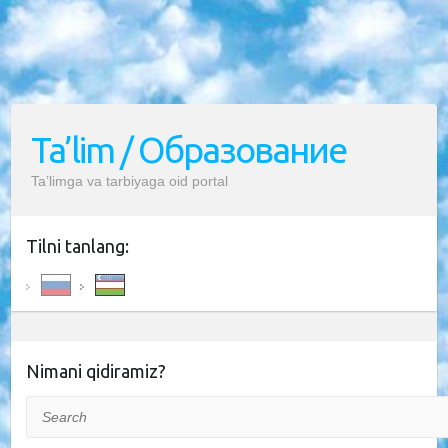
Ta’lim / Образование
Ta’limga va tarbiyaga oid portal
Tilni tanlang:
Nimani qidiramiz?
Search