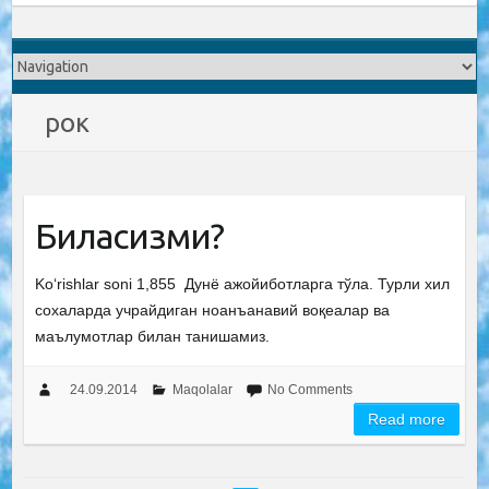
рок
Биласизми?
Ko‘rishlar soni 1,855 Дунё ажойиботларга тўла. Турли хил
сохаларда учрайдиган ноанъанавий воқеалар ва
маълумотлар билан танишамиз.
24.09.2014
Maqolalar
No Comments
Read more