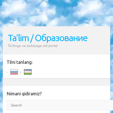
Ta’lim / Образование
Ta’limga va tarbiyaga oid portal
Tilni tanlang:
Nimani qidiramiz?
Search