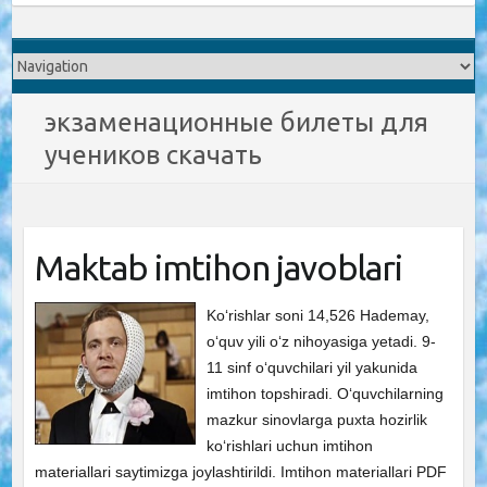
экзаменационные билеты для
учеников скачать
Maktab imtihon javoblari
Ko‘rishlar soni 14,526 Hademay,
o‘quv yili o‘z nihoyasiga yetadi. 9-
11 sinf o‘quvchilari yil yakunida
imtihon topshiradi. O‘quvchilarning
mazkur sinovlarga puxta hozirlik
ko‘rishlari uchun imtihon
materiallari saytimizga joylashtirildi. Imtihon materiallari PDF