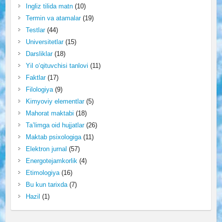
Ingliz tilida matn
(10)
Termin va atamalar
(19)
Testlar
(44)
Universitetlar
(15)
Darsliklar
(18)
Yil o‘qituvchisi tanlovi
(11)
Faktlar
(17)
Filologiya
(9)
Kimyoviy elementlar
(5)
Mahorat maktabi
(18)
Ta’limga oid hujjatlar
(26)
Maktab psixologiga
(11)
Elektron jurnal
(57)
Energotejamkorlik
(4)
Etimologiya
(16)
Bu kun tarixda
(7)
Hazil
(1)