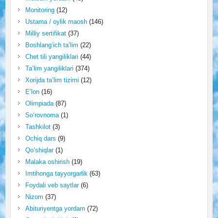
Monitoring
(12)
Ustama / oylik maosh
(146)
Milliy sertifikat
(37)
Boshlang‘ich ta’lim
(22)
Chet tili yangiliklari
(44)
Ta’lim yangiliklari
(374)
Xorijda ta’lim tizimi
(12)
E’lon
(16)
Olimpiada
(87)
So‘rovnoma
(1)
Tashkilot
(3)
Ochiq dars
(9)
Qo‘shiqlar
(1)
Malaka oshirish
(19)
Imtihonga tayyorgarlik
(63)
Foydali veb saytlar
(6)
Nizom
(37)
Abituriyentga yordam
(72)