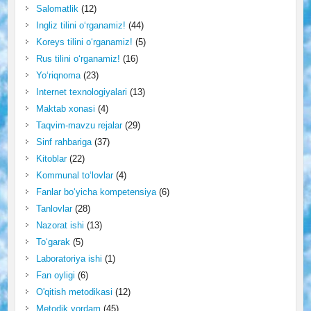
Salomatlik
(12)
Ingliz tilini o‘rganamiz!
(44)
Koreys tilini o‘rganamiz!
(5)
Rus tilini o‘rganamiz!
(16)
Yo‘riqnoma
(23)
Internet texnologiyalari
(13)
Maktab xonasi
(4)
Taqvim-mavzu rejalar
(29)
Sinf rahbariga
(37)
Kitoblar
(22)
Kommunal to‘lovlar
(4)
Fanlar bo‘yicha kompetensiya
(6)
Tanlovlar
(28)
Nazorat ishi
(13)
To‘garak
(5)
Laboratoriya ishi
(1)
Fan oyligi
(6)
O'qitish metodikasi
(12)
Metodik yordam
(45)