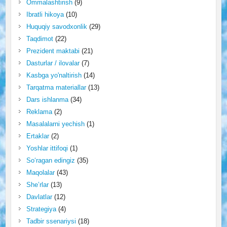
Ommalashtirish
(9)
Ibratli hikoya
(10)
Huquqiy savodxonlik
(29)
Taqdimot
(22)
Prezident maktabi
(21)
Dasturlar / ilovalar
(7)
Kasbga yo'naltirish
(14)
Tarqatma materiallar
(13)
Dars ishlanma
(34)
Reklama
(2)
Masalalarni yechish
(1)
Ertaklar
(2)
Yoshlar ittifoqi
(1)
So‘ragan edingiz
(35)
Maqolalar
(43)
She’rlar
(13)
Davlatlar
(12)
Strategiya
(4)
Tadbir ssenariysi
(18)