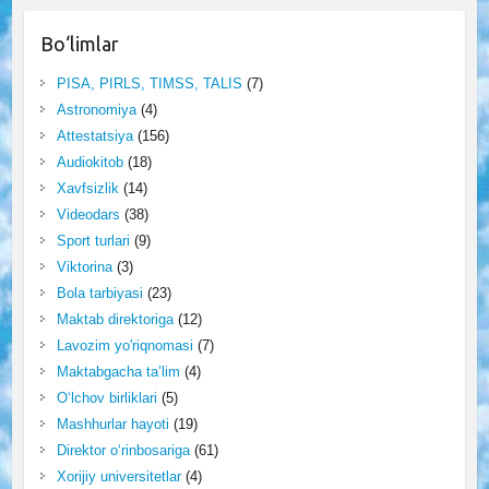
Bo‘limlar
PISA, PIRLS, TIMSS, TALIS
(7)
Astronomiya
(4)
Attestatsiya
(156)
Audiokitob
(18)
Xavfsizlik
(14)
Videodars
(38)
Sport turlari
(9)
Viktorina
(3)
Bola tarbiyasi
(23)
Maktab direktoriga
(12)
Lavozim yo'riqnomasi
(7)
Maktabgacha ta’lim
(4)
O‘lchov birliklari
(5)
Mashhurlar hayoti
(19)
Direktor o‘rinbosariga
(61)
Xorijiy universitetlar
(4)