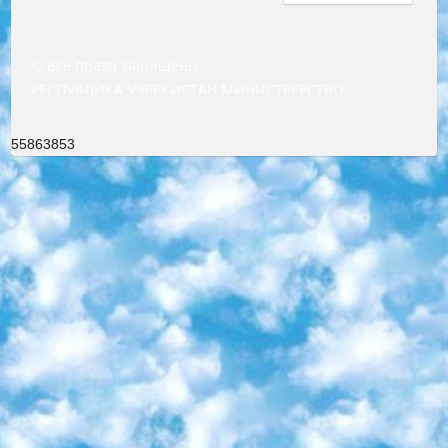
© Все права защищены
РЕСПУБЛИКА УЗБЕКИСТАН МИНИСТРЕРСТВО ДОШКОЛЬНОГО И ШКОЛЬНОГО ОБРАЗОВАНИЯ КОМАНДА в общеобразовательных учреждениях в 2023-2024 учебном году организация и проведение итоговой государственной аттестации обучающихся о Министра дошкольного и школьного образования Республики Узбекистан от 4 марта 2008 года (постановлением Минюста от 20 марта 2008 года № 1778 государственной регистрации) «Итоговое состояние учащихся общего среднего образования на основании положения об утверждении положения об аттестации общего среднего образования выпускной экзамен студентов в образовательных учреждениях в 2023-2024 учебном году В целях организации и прохождения аттестации приказываю: 1. Следующее: перечень предметов, по которым будет проводиться итоговая государственная аттестация и экзамен формы перевода согласно приложению 1; сертификаты международного образца, оценивающие уровень владения иностранными языками перечень согласно приложению 2; 2. Педагогический при специализированных образовательных учреждениях. научно-практический центр квалификации и международной оценки (Д.Давидова) 2024 г. До 25 марта: задания по предметам, по которым будет проводиться итоговая аттестация разработка и утверждение технических условий; итоговая аттестация на основании разработанного предметного задания разработка вопросов по предметам (устно и письменно), экзамен передача; общеобразовательные средние школы и специальные учебные заведения учащиеся выпускных классов школ и интернатов в агентской системе подготовка базы данных экзаменационных материалов и критериев оценки; перевод базы экзаменационных материалов на все языки обучения подать в Республиканский образовательный центр для изготовления; варианты экзаменов на основе разработанных контрольных материалов пусть будут поставлены задачи формирования. 3. Республиканский образовательный центр (Ш.Худайкулов) до 5 апреля 2024 года. до: база данных предоставленных экзаменационных материалов на все языки обучения перевод и экспертиза; для слепых, слабовидящих, глухих, слабослышащих и умственно отсталых детей учащиеся выпускных классов специализированных школ и школ-интернатов база данных экзаменационных материалов на всех преподаваемых языках подготовка критериев оценки; специализированные школы для умственно отсталых детей и технологии для учащихся выпускных классов школ-интернатов разработка соответствующих рекомендаций и критериев проведения ЕГЭ по естествознанию давать задания. 4. Педагогический при специализированных образовательных учреждениях. Научно-практический центр навыков и международной оценки (Д.Давидова), Республика образовательный центр (Худайкулов Ш.) итоговый государственный аттестационный экзамен ориентирован на творческое и логическое мышление при подготовке базы материалов учитывать введение заданий. 5. Следует отметить, что: сертификат государственного образца о знании общеобразовательного предмета и как минимум национальный уровень B1 по предметам на иностранных языках, указанным в Приложении 2. или международно признанный сертификат эквивалентного уровня студенты, изучающие определенный предмет, освобождаются от экзамена; по соответствующим предметам запланирована итоговая государственная аттестация за день до дня, путем жеребьевки Рабочей группой (в письменной форме по предметам, проводимым в форме) из числа сформированных вариантов выбрано 2 варианта; 2 выбранных варианта экзамена анонсированы на официальном сайте министерства и все выпускники по всей стране на основе этих вариантов проводит итоговую государственную аттестацию. 6. Государственное образование учащихся средних общеобразовательных учреждений. знания в соответствии с квалификационными требованиями, которые необходимо приобрести на основании стандартов итоговый (выпускной) контроль для 9 и 11 классов в целях тестирования Экзамены (далее – экзамены) состоят из предметов, перечисленных в приложении 1. будет сделано. 7. Экзамены пройдут с 26 мая по 15 июня 2024 г. (кроме науки физического воспитания). 8. Физическая для учащихся 9 классов общесредних образовательных учреждений. Экзамены по предмету «Образование, квалификация медицина» 1-6 мая 2024 года. сотрудники перевести под присмотр (с отклонениями в физическом или умственном развитии) специализированная школа для детей, школы-интернаты и со сколиозом школы-интернаты санаторного типа для больных детей исключены). 9. Он был слепым, слабовидящим и имел нарушения опорно-двигательного аппарата. экзамены в специализированных школах и интернатах для детей должны проводиться исходя из требований, предъявляемых к общеобразовательным учреждениям (физкультура кроме науки). 10. Специализированная школа для глухих и слабослышащих детей. и экзамены в интернатах и быть реализован в виде письменного теста по математике. 11. Специальность для умственно отсталых детей. Для 9 класса Родной язык и литературное письмо Государственный язык (язык обучения – узбекский). для неклассов) написано Математическое письмо Письменная/устная история Узбекистана Физическое воспитание практично Итоговый контроль Для 11 класса Написание родного языка и литературы (эссе) Математическое письмо Узбекский язык (обучение на узбекском языке) не посещающее общее среднее образование для учреждений)/Образовательное учреждение выбор письменный и устный Иностранный язык письменный/устный Письменная/устная история Узбекистана *По выбору студента:  Химия  Физика  Основы государственного права  География 10 бесплатных образовательных ресурсов - Мы составили подборку онлайн-проектов с интерактивными упражнениями, видеолекциями и статьями. Они помогут вам обрести новые и освежить старые знания бесплатно. 1. «ИНТУИТ» Старейшая образовательная площадка Рунета. Здесь вы найдёте сотни текстовых и видеокурсов на десятки различных тем — от программирования до психологии. Многие курсы подготовлены российскими университетами и крупными международными компаниями вроде Intel и Microsoft. Самостоятельное обучение бесплатное, но желающие могут оплатить услуги персональных наставников. 2. «Смартия» знакомит с актуальными профессиями и подсказывает, как им обучаться. Выбрав заинтересовавшую вас специальность — SMM-специалист, фотограф, веб-дизайнер или другую, — увидите список необходимых для неё умений. Чтобы вы могли освоить их самостоятельно, для каждого умения площадка отображает подборку ссылок на учебные материалы. Хотя «Смартия» ориентируется на русскоязычную аудиторию, часть контента всё же доступна только на английском. 3. «Лекторий Физтеха» Проект Московского физико-технического института (Физтеха). С его помощью вы можете смотреть онлайн серии лекций, записанные на видео в этом вузе. В числе доступных предметов — физика, биология, химия, информационные технологии и другие. К некоторым лекциям администрация ресурса прилагает готовые конспекты, которые можно скачивать в PDF-формате. 4. ITMOcourses Онлайн-площадка Санкт-Петербургского национального исследовательского университета информационных технологий, механики и оптики (ИТМО). Ресурс предоставляет свободный доступ к курсам, разработанным в этом вузе. Каталог материалов разбит на четыре категории: «Оптические системы и технологии», «Приборостроение и робототехника», «Информационные технологии» и «Биотехнологии». Курсы состоят из видеолекций, интерактивных демонстраций и заданий. 5. «КиберЛенинка» Электронная научная библиотека открытого доступа. Каталог площадки регулярно обрастает текстами статей из различных научных изданий. Сгруппированные по журналам и рубрикам публикации можно читать онлайн или скачивать целиком в PDF-формате. Проект нацелен на популяризацию науки за счёт открытого доступа к качественной информации. 6. «ПостНаука» На этом ресурсе публикуют подборки видеолекций, составленные экспертами из разных отраслей и объединённые общими темами. Среди них, к примеру, есть серии «Биоинформатика и геномика», «Культура средневековой Скандинавии» и Cinema Studies о теории кино. Каждая подборка лекций — логически связанная история, рассказанная экспертом от первого лица. Кроме того, на сайте появляются научно-образовательные статьи и тесты на разные темы. 7. «Newочём» Команда проекта «Newочём» отбирает самые интересные тексты из англоязычных СМИ и переводит те из них, за которые голосуют участники сообщества «ВКонтакте». По большей части это научно-популярные статьи. Редакторы придумывают лишь заголовки, в остальном содержание переводов соответствует оригиналам. Полные тексты можно читать прямо в социальной сети. 8. InternetUrok Онлайн-база материалов по основным дисциплинам школьной программы. Информация на сайте структурирована по классам, предметам и темам (урокам). Каждый урок состоит из видеолекций и конспектов. Есть также интерактивные тренажёры и тесты для закрепления пройденного материала. Даже если вы давно окончили школу, возможность повторить программу старших классов всегда может пригодиться. 9. Edutainme Ещё один ресурс об образовании. В отличие от Newtonew, как мне кажется, Edutainme больше ориентируется на представителей индустрии: педагогов, предпринимателей, разработчиков образовательных проектов. Но и любой, кто просто стремится к саморазвитию, найдёт на сайте много полезного и интересного для себя. Например, информацию о новых курсах и образовательных сервисах. 10. Newtonew Онлайн-медиа об образовании и обучении в широком смысле. Авторы Newtonew пишут об инструментах, заведениях, тактиках и стратегиях, которые помогают учить других и получать новые знания самостоятельно. На этой площадке вы найдёте новости, обзоры, аналитические мате
55863853