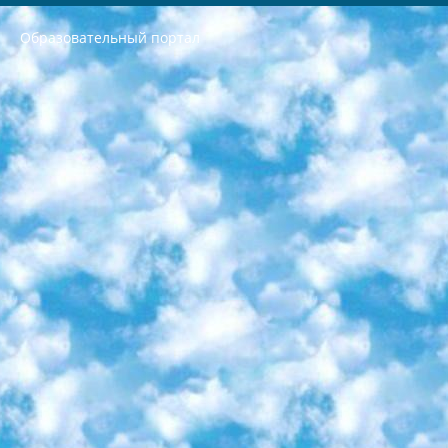
Образовательный портал
РЕСПУБЛИКА УЗБЕКИСТАН МИНИСТРЕРСТВО ДОШКОЛЬНОГО И ШКОЛЬНОГО ОБРАЗОВАНИЯ КОМАНДА в общеобразовательных учреждениях в 2023-2024 учебном году организация и проведение итоговой государственной аттестации обучающихся о Министра дошкольного и школьного образования Республики Узбекистан от 4 марта 2008 года (постановлением Минюста от 20 марта 2008 года № 1778 государственной регистрации) «Итоговое состояние учащихся общего среднего образования на основании положения об утверждении положения об аттестации общего среднего образования выпускной экзамен студентов в образовательных учреждениях в 2023-2024 учебном году В целях организации и прохождения аттестации приказываю: 1. Следующее: перечень предметов, по которым будет проводиться итоговая государственная аттестация и экзамен формы перевода согласно приложению 1; сертификаты международного образца, оценивающие уровень владения иностранными языками перечень согласно приложению 2; 2. Педагогический при специализированных образовательных учреждениях. научно-практический центр квалификации и международной оценки (Д.Давидова) 2024 г. До 25 марта: задания по предметам, по которым будет проводиться итоговая аттестация разработка и утверждение технических условий; итоговая аттестация на основании разработанного предметного задания разработка вопросов по предметам (устно и письменно), экзамен передача; общеобразовательные средние школы и специальные учебные заведения учащиеся выпускных классов школ и интернатов в агентской системе подготовка базы данных экзаменационных материалов и критериев оценки; перевод базы экзаменационных материалов на все языки обучения подать в Республиканский образовательный центр для изготовления; варианты экзаменов на основе разработанных контрольных материалов пусть будут поставлены задачи формирования. 3. Республиканский образовательный центр (Ш.Худайкулов) до 5 апреля 2024 года. до: база данных предоставленных экзаменационных материалов на все языки обучения перевод и экспертиза; для слепых, слабовидящих, глухих, слабослышащих и умственно отсталых детей учащиеся выпускных классов специализированных школ и школ-интернатов база данных экзаменационных материалов на всех преподаваемых языках подготовка критериев оценки; специализированные школы для умственно отсталых детей и технологии для учащихся выпускных классов школ-интернатов разработка соответствующих рекомендаций и критериев проведения ЕГЭ по естествознанию давать задания. 4. Педагогический при специализированных образовательных учреждениях. Научно-практический центр навыков и международной оценки (Д.Давидова), Республика образовательный центр (Худайкулов Ш.) итоговый государственный аттестационный экзамен ориентирован на творческое и логическое мышление при подготовке базы материалов учитывать введение заданий. 5. Следует отметить, что: сертификат государственного образца о знании общеобразовательного предмета и как минимум национальный уровень B1 по предметам на иностранных языках, указанным в Приложении 2. или международно признанный сертификат эквивалентного уровня студенты, изучающие определенный предмет, освобождаются от экзамена; по соответствующим предметам запланирована итоговая государственная аттестация за день до дня, путем жеребьевки Рабочей группой (в письменной форме по предметам, проводимым в форме) из числа сформированных вариантов выбрано 2 варианта; 2 выбранных варианта экзамена анонсированы на официальном сайте министерства и все выпускники по всей стране на основе этих вариантов проводит итоговую государственную аттестацию. 6. Государственное образование учащихся средних общеобразовательных учреждений. знания в соответствии с квалификационными требованиями, которые необходимо приобрести на основании стандартов итоговый (выпускной) контроль для 9 и 11 классов в целях тестирования Экзамены (далее – экзамены) состоят из предметов, перечисленных в приложении 1. будет сделано. 7. Экзамены пройдут с 26 мая по 15 июня 2024 г. (кроме науки физического воспитания). 8. Физическая для учащихся 9 классов общесредних образовательных учреждений. Экзамены по предмету «Образование, квалификация медицина» 1-6 мая 2024 года. сотрудники перевести под присмотр (с отклонениями в физическом или умственном развитии) специализированная школа для детей, школы-интернаты и со сколиозом школы-интернаты санаторного типа для больных детей исключены). 9. Он был слепым, слабовидящим и имел нарушения опорно-двигательного аппарата. экзамены в специализированных школах и интернатах для детей должны проводиться исходя из требований, предъявляемых к общеобразовательным учреждениям (физкультура кроме науки). 10. Специализированная школа для глухих и слабослышащих детей. и экзамены в интернатах и быть реализован в виде письменного теста по математике. 11. Специальность для умственно отсталых детей. Для 9 класса Родной язык и литературное письмо Государственный язык (язык обучения – узбекский). для неклассов) написано Математическое письмо Письменная/устная история Узбекистана Физическое воспитание практично Итоговый контроль Для 11 класса Написание родного языка и литературы (эссе) Математическое письмо Узбекский язык (обучение на узбекском языке) не посещающее общее среднее образование для учреждений)/Образовательное учреждение выбор письменный и устный Иностранный язык письменный/устный Письменная/устная история Узбекистана *По выбору студента:  Химия  Физика  Основы государственного права  География 10 бесплатных образовательных ресурсов - Мы составили подборку онлайн-проектов с интерактивными упражнениями, видеолекциями и статьями. Они помогут вам обрести новые и освежить старые знания бесплатно. 1. «ИНТУИТ» Старейшая образовательная площадка Рунета. Здесь вы найдёте сотни текстовых и видеокурсов на десятки различных тем — от программирования до психологии. Многие курсы подготовлены российскими университетами и крупными международными компаниями вроде Intel и Microsoft. Самостоятельное обучение бесплатное, но желающие могут оплатить услуги персональных наставников. 2. «Смартия» знакомит с актуальными профессиями и подсказывает, как им обучаться. Выбрав заинтересовавшую вас специальность — SMM-специалист, фотограф, веб-дизайнер или другую, — увидите список необходимых для неё умений. Чтобы вы могли освоить их самостоятельно, для каждого умения площадка отображает подборку ссылок на учебные материалы. Хотя «Смартия» ориентируется на русскоязычную аудиторию, часть контента всё же доступна только на английском. 3. «Лекторий Физтеха» Проект Московского физико-технического института (Физтеха). С его помощью вы можете смотреть онлайн серии лекций, записанные на видео в этом вузе. В числе доступных предметов — физика, биология, химия, информационные технологии и другие. К некоторым лекциям администрация ресурса прилагает готовые конспекты, которые можно скачивать в PDF-формате. 4. ITMOcourses Онлайн-площадка Санкт-Петербургского национального исследовательского университета информационных технологий, механики и оптики (ИТМО). Ресурс предоставляет свободный доступ к курсам, разработанным в этом вузе. Каталог материалов разбит на четыре категории: «Оптические системы и технологии», «Приборостроение и робототехника», «Информационные технологии» и «Биотехнологии». Курсы состоят из видеолекций, интерактивных демонстраций и заданий. 5. «КиберЛенинка» Электронная научная библиотека открытого доступа. Каталог площадки регулярно обрастает текстами статей из различных научных изданий. Сгруппированные по журналам и рубрикам публикации можно читать онлайн или скачивать целиком в PDF-формате. Проект нацелен на популяризацию науки за счёт открытого доступа к качественной информации. 6. «ПостНаука» На этом ресурсе публикуют подборки видеолекций, составленные экспертами из разных отраслей и объединённые общими темами. Среди них, к примеру, есть серии «Биоинформатика и геномика», «Культура средневековой Скандинавии» и Cinema Studies о теории кино. Каждая подборка лекций — логически связанная история, рассказанная экспертом от первого лица. Кроме того, на сайте появляются научно-образовательные статьи и тесты на разные темы. 7. «Newочём» Команда проекта «Newочём» отбирает самые интересные тексты из англоязычных СМИ и переводит те из них, за которые голосуют участники сообщества «ВКонтакте». По большей части это научно-популярные статьи. Редакторы придумывают лишь заголовки, в остальном содержание переводов соответствует оригиналам. Полные тексты можно читать прямо в социальной сети. 8. InternetUrok Онлайн-база материалов по основным дисциплинам школьной программы. Информация на сайте структурирована по классам, предметам и темам (урокам). Каждый урок состоит из видеолекций и конспектов. Есть также интерактивные тренажёры и тесты для закрепления пройденного материала. Даже если вы давно окончили школу, возможность повторить программу старших классов всегда может пригодиться. 9. Edutainme Ещё один ресурс об образовании. В отличие от Newtonew, как мне кажется, Edutainme больше ориентируется на представителей индустрии: педагогов, предпринимателей, разработчиков образовательных проектов. Но и любой, кто просто стремится к саморазвитию, найдёт на сайте много полезного и интересного для себя. Например, информацию о новых курсах и образовательных сервисах. 10. Newtonew Онлайн-медиа об образовании и обучении в широком смысле. Авторы Newtonew пишут об инструментах, заведениях, тактиках и стратегиях, которые помогают учить других и получать новые знания самостоятельно. На этой площадке вы найдёте новости, обзоры, аналитические мат