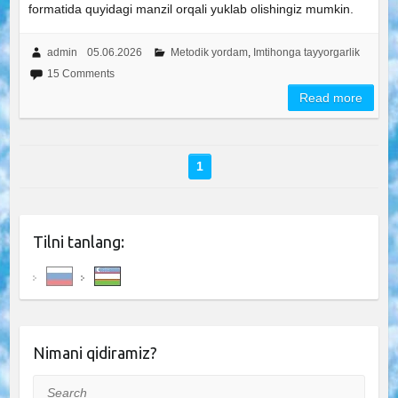
formatida quyidagi manzil orqali yuklab olishingiz mumkin.
admin
05.06.2026
Metodik yordam
,
Imtihonga tayyorgarlik
15 Comments
Read more
1
Tilni tanlang:
Nimani qidiramiz?
Search