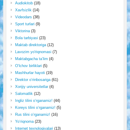
Audiokitob
(18)
Xavfsizlik
(14)
Videodars
(38)
Sport turlari
(9)
Viktorina
(3)
Bola tarbiyasi
(23)
Maktab direktoriga
(12)
Lavozim yo'riqnomasi
(7)
Maktabgacha ta’lim
(4)
O‘lchov birliklari
(5)
Mashhurlar hayoti
(19)
Direktor o‘rinbosariga
(61)
Xorijiy universitetlar
(4)
Salomatlik
(12)
Ingliz tilini o‘rganamiz!
(44)
Koreys tilini o‘rganamiz!
(5)
Rus tilini o‘rganamiz!
(16)
Yo‘riqnoma
(23)
Internet texnologiyalari
(13)