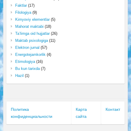
Faktlar
(17)
Filologiya
(9)
Kimyoviy elementlar
(5)
Mahorat maktabi
(18)
Ta’limga oid hujjatlar
(26)
Maktab psixologiga
(11)
Elektron jurnal
(57)
Energotejamkorlik
(4)
Etimologiya
(16)
Bu kun tarixda
(7)
Hazil
(1)
Политика
Карта
Контакт
конфиденциальности
сайта