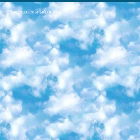
Образовательный портал
РЕСПУБЛИКА УЗБЕКИСТАН МИНИСТРЕРСТВО ДОШКОЛЬНОГО И ШКОЛЬНОГО ОБРАЗОВАНИЯ КОМАНДА в общеобразовательных учреждениях в 2023-2024 учебном году организация и проведение итоговой государственной аттестации обучающихся о Министра дошкольного и школьного образования Республики Узбекистан от 4 марта 2008 года (постановлением Минюста от 20 марта 2008 года № 1778 государственной регистрации) «Итоговое состояние учащихся общего среднего образования на основании положения об утверждении положения об аттестации общего среднего образования выпускной экзамен студентов в образовательных учреждениях в 2023-2024 учебном году В целях организации и прохождения аттестации приказываю: 1. Следующее: перечень предметов, по которым будет проводиться итоговая государственная аттестация и экзамен формы перевода согласно приложению 1; сертификаты международного образца, оценивающие уровень владения иностранными языками перечень согласно приложению 2; 2. Педагогический при специализированных образовательных учреждениях. научно-практический центр квалификации и международной оценки (Д.Давидова) 2024 г. До 25 марта: задания по предметам, по которым будет проводиться итоговая аттестация разработка и утверждение технических условий; итоговая аттестация на основании разработанного предметного задания разработка вопросов по предметам (устно и письменно), экзамен передача; общеобразовательные средние школы и специальные учебные заведения учащиеся выпускных классов школ и интернатов в агентской системе подготовка базы данных экзаменационных материалов и критериев оценки; перевод базы экзаменационных материалов на все языки обучения подать в Республиканский образовательный центр для изготовления; варианты экзаменов на основе разработанных контрольных материалов пусть будут поставлены задачи формирования. 3. Республиканский образовательный центр (Ш.Худайкулов) до 5 апреля 2024 года. до: база данных предоставленных экзаменационных материалов на все языки обучения перевод и экспертиза; для слепых, слабовидящих, глухих, слабослышащих и умственно отсталых детей учащиеся выпускных классов специализированных школ и школ-интернатов база данных экзаменационных материалов на всех преподаваемых языках подготовка критериев оценки; специализированные школы для умственно отсталых детей и технологии для учащихся выпускных классов школ-интернатов разработка соответствующих рекомендаций и критериев проведения ЕГЭ по естествознанию давать задания. 4. Педагогический при специализированных образовательных учреждениях. Научно-практический центр навыков и международной оценки (Д.Давидова), Республика образовательный центр (Худайкулов Ш.) итоговый государственный аттестационный экзамен ориентирован на творческое и логическое мышление при подготовке базы материалов учитывать введение заданий. 5. Следует отметить, что: сертификат государственного образца о знании общеобразовательного предмета и как минимум национальный уровень B1 по предметам на иностранных языках, указанным в Приложении 2. или международно признанный сертификат эквивалентного уровня студенты, изучающие определенный предмет, освобождаются от экзамена; по соответствующим предметам запланирована итоговая государственная аттестация за день до дня, путем жеребьевки Рабочей группой (в письменной форме по предметам, проводимым в форме) из числа сформированных вариантов выбрано 2 варианта; 2 выбранных варианта экзамена анонсированы на официальном сайте министерства и все выпускники по всей стране на основе этих вариантов проводит итоговую государственную аттестацию. 6. Государственное образование учащихся средних общеобразовательных учреждений. знания в соответствии с квалификационными требованиями, которые необходимо приобрести на основании стандартов итоговый (выпускной) контроль для 9 и 11 классов в целях тестирования Экзамены (далее – экзамены) состоят из предметов, перечисленных в приложении 1. будет сделано. 7. Экзамены пройдут с 26 мая по 15 июня 2024 г. (кроме науки физического воспитания). 8. Физическая для учащихся 9 классов общесредних образовательных учреждений. Экзамены по предмету «Образование, квалификация медицина» 1-6 мая 2024 года. сотрудники перевести под присмотр (с отклонениями в физическом или умственном развитии) специализированная школа для детей, школы-интернаты и со сколиозом школы-интернаты санаторного типа для больных детей исключены). 9. Он был слепым, слабовидящим и имел нарушения опорно-двигательного аппарата. экзамены в специализированных школах и интернатах для детей должны проводиться исходя из требований, предъявляемых к общеобразовательным учреждениям (физкультура кроме науки). 10. Специализированная школа для глухих и слабослышащих детей. и экзамены в интернатах и быть реализован в виде письменного теста по математике. 11. Специальность для умственно отсталых детей. Для 9 класса Родной язык и литературное письмо Государственный язык (язык обучения – узбекский). для неклассов) написано Математическое письмо Письменная/устная история Узбекистана Физическое воспитание практично Итоговый контроль Для 11 класса Написание родного языка и литературы (эссе) Математическое письмо Узбекский язык (обучение на узбекском языке) не посещающее общее среднее образование для учреждений)/Образовательное учреждение выбор письменный и устный Иностранный язык письменный/устный Письменная/устная история Узбекистана *По выбору студента:  Химия  Физика  Основы государственного права  География 10 бесплатных образовательных ресурсов - Мы составили подборку онлайн-проектов с интерактивными упражнениями, видеолекциями и статьями. Они помогут вам обрести новые и освежить старые знания бесплатно. 1. «ИНТУИТ» Старейшая образовательная площадка Рунета. Здесь вы найдёте сотни текстовых и видеокурсов на десятки различных тем — от программирования до психологии. Многие курсы подготовлены российскими университетами и крупными международными компаниями вроде Intel и Microsoft. Самостоятельное обучение бесплатное, но желающие могут оплатить услуги персональных наставников. 2. «Смартия» знакомит с актуальными профессиями и подсказывает, как им обучаться. Выбрав заинтересовавшую вас специальность — SMM-специалист, фотограф, веб-дизайнер или другую, — увидите список необходимых для неё умений. Чтобы вы могли освоить их самостоятельно, для каждого умения площадка отображает подборку ссылок на учебные материалы. Хотя «Смартия» ориентируется на русскоязычную аудиторию, часть контента всё же доступна только на английском. 3. «Лекторий Физтеха» Проект Московского физико-технического института (Физтеха). С его помощью вы можете смотреть онлайн серии лекций, записанные на видео в этом вузе. В числе доступных предметов — физика, биология, химия, информационные технологии и другие. К некоторым лекциям администрация ресурса прилагает готовые конспекты, которые можно скачивать в PDF-формате. 4. ITMOcourses Онлайн-площадка Санкт-Петербургского национального исследовательского университета информационных технологий, механики и оптики (ИТМО). Ресурс предоставляет свободный доступ к курсам, разработанным в этом вузе. Каталог материалов разбит на четыре категории: «Оптические системы и технологии», «Приборостроение и робототехника», «Информационные технологии» и «Биотехнологии». Курсы состоят из видеолекций, интерактивных демонстраций и заданий. 5. «КиберЛенинка» Электронная научная библиотека открытого доступа. Каталог площадки регулярно обрастает текстами статей из различных научных изданий. Сгруппированные по журналам и рубрикам публикации можно читать онлайн или скачивать целиком в PDF-формате. Проект нацелен на популяризацию науки за счёт открытого доступа к качественной информации. 6. «ПостНаука» На этом ресурсе публикуют подборки видеолекций, составленные экспертами из разных отраслей и объединённые общими темами. Среди них, к примеру, есть серии «Биоинформатика и геномика», «Культура средневековой Скандинавии» и Cinema Studies о теории кино. Каждая подборка лекций — логически связанная история, рассказанная экспертом от первого лица. Кроме того, на сайте появляются научно-образовательные статьи и тесты на разные темы. 7. «Newочём» Команда проекта «Newочём» отбирает самые интересные тексты из англоязычных СМИ и переводит те из них, за которые голосуют участники сообщества «ВКонтакте». По большей части это научно-популярные статьи. Редакторы придумывают лишь заголовки, в остальном содержание переводов соответствует оригиналам. Полные тексты можно читать прямо в социальной сети. 8. InternetUrok Онлайн-база материалов по основным дисциплинам школьной программы. Информация на сайте структурирована по классам, предметам и темам (урокам). Каждый урок состоит из видеолекций и конспектов. Есть также интерактивные тренажёры и тесты для закрепления пройденного материала. Даже если вы давно окончили школу, возможность повторить программу старших классов всегда может пригодиться. 9. Edutainme Ещё один ресурс об образовании. В отличие от Newtonew, как мне кажется, Edutainme больше ориентируется на представителей индустрии: педагогов, предпринимателей, разработчиков образовательных проектов. Но и любой, кто просто стремится к саморазвитию, найдёт на сайте много полезного и интересного для себя. Например, информацию о новых курсах и образовательных сервисах. 10. Newtonew Онлайн-медиа об образовании и обучении в широком смысле. Авторы Newtonew пишут об инструментах, заведениях, тактиках и стратегиях, которые помогают учить других и получать новые знания самостоятельно. На этой площадке вы найдёте новости, обзоры, аналитические мат