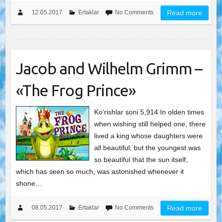
12.05.2017
Ertaklar
No Comments
Read more
Jacob and Wilhelm Grimm –
«The Frog Prince»
Ko‘rishlar soni 5,914 In olden times
when wishing still helped one, there
lived a king whose daughters were
all beautiful, but the youngest was
so beautiful that the sun itself,
which has seen so much, was astonished whenever it
shone…
08.05.2017
Ertaklar
No Comments
Read more