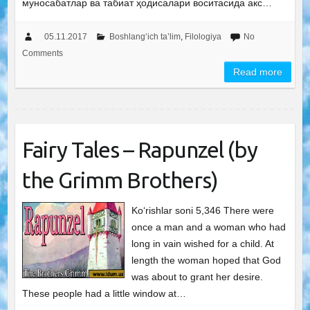
муносабатлар ва табиат ҳодисалари воситасида акс…
05.11.2017
Boshlang‘ich ta’lim
,
Filologiya
No
Comments
Read more
Fairy Tales – Rapunzel (by
the Grimm Brothers)
Ko‘rishlar soni 5,346 There were
once a man and a woman who had
long in vain wished for a child. At
length the woman hoped that God
was about to grant her desire.
These people had a little window at…