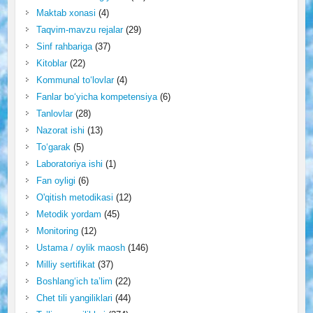
Maktab xonasi
(4)
Taqvim-mavzu rejalar
(29)
Sinf rahbariga
(37)
Kitoblar
(22)
Kommunal to‘lovlar
(4)
Fanlar bo‘yicha kompetensiya
(6)
Tanlovlar
(28)
Nazorat ishi
(13)
To‘garak
(5)
Laboratoriya ishi
(1)
Fan oyligi
(6)
O'qitish metodikasi
(12)
Metodik yordam
(45)
Monitoring
(12)
Ustama / oylik maosh
(146)
Milliy sertifikat
(37)
Boshlang‘ich ta’lim
(22)
Chet tili yangiliklari
(44)