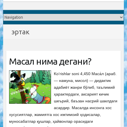
эртак
Масал нима дегани?
Ko‘rishlar soni 4,450 Маса́л (араб.
— намуна, мисол) — дидактик
адабиёт жанри бўлиб, таълимий
ҳарактердаги, аксарият кичик
шеърий, баъзан насрий шаклдаги
асардир. Масалда инсонга хос
хусусиятлар, жамиятга хос ижтимоий ҳодисалар,
муносабатлар қушлар, ҳайвонлар орасидаги