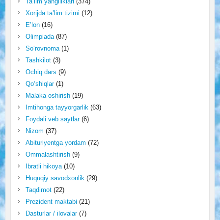
Ta’lim yangiliklari
(374)
Xorijda ta’lim tizimi
(12)
E’lon
(16)
Olimpiada
(87)
So‘rovnoma
(1)
Tashkilot
(3)
Ochiq dars
(9)
Qo‘shiqlar
(1)
Malaka oshirish
(19)
Imtihonga tayyorgarlik
(63)
Foydali veb saytlar
(6)
Nizom
(37)
Abituriyentga yordam
(72)
Ommalashtirish
(9)
Ibratli hikoya
(10)
Huquqiy savodxonlik
(29)
Taqdimot
(22)
Prezident maktabi
(21)
Dasturlar / ilovalar
(7)