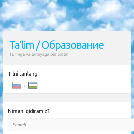
Ta’lim / Образование
Ta’limga va tarbiyaga oid portal
Tilni tanlang:
Nimani qidiramiz?
Search