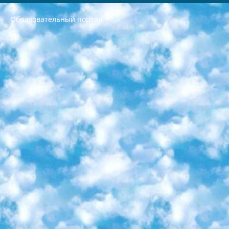
Образовательный портал
РЕСПУБЛИКА УЗБЕКИСТАН МИНИСТРЕРСТВО ДОШКОЛЬНОГО И ШКОЛЬНОГО ОБРАЗОВАНИЯ КОМАНДА в общеобразовательных учреждениях в 2023-2024 учебном году организация и проведение итоговой государственной аттестации обучающихся о Министра дошкольного и школьного образования Республики Узбекистан от 4 марта 2008 года (постановлением Минюста от 20 марта 2008 года № 1778 государственной регистрации) «Итоговое состояние учащихся общего среднего образования на основании положения об утверждении положения об аттестации общего среднего образования выпускной экзамен студентов в образовательных учреждениях в 2023-2024 учебном году В целях организации и прохождения аттестации приказываю: 1. Следующее: перечень предметов, по которым будет проводиться итоговая государственная аттестация и экзамен формы перевода согласно приложению 1; сертификаты международного образца, оценивающие уровень владения иностранными языками перечень согласно приложению 2; 2. Педагогический при специализированных образовательных учреждениях. научно-практический центр квалификации и международной оценки (Д.Давидова) 2024 г. До 25 марта: задания по предметам, по которым будет проводиться итоговая аттестация разработка и утверждение технических условий; итоговая аттестация на основании разработанного предметного задания разработка вопросов по предметам (устно и письменно), экзамен передача; общеобразовательные средние школы и специальные учебные заведения учащиеся выпускных классов школ и интернатов в агентской системе подготовка базы данных экзаменационных материалов и критериев оценки; перевод базы экзаменационных материалов на все языки обучения подать в Республиканский образовательный центр для изготовления; варианты экзаменов на основе разработанных контрольных материалов пусть будут поставлены задачи формирования. 3. Республиканский образовательный центр (Ш.Худайкулов) до 5 апреля 2024 года. до: база данных предоставленных экзаменационных материалов на все языки обучения перевод и экспертиза; для слепых, слабовидящих, глухих, слабослышащих и умственно отсталых детей учащиеся выпускных классов специализированных школ и школ-интернатов база данных экзаменационных материалов на всех преподаваемых языках подготовка критериев оценки; специализированные школы для умственно отсталых детей и технологии для учащихся выпускных классов школ-интернатов разработка соответствующих рекомендаций и критериев проведения ЕГЭ по естествознанию давать задания. 4. Педагогический при специализированных образовательных учреждениях. Научно-практический центр навыков и международной оценки (Д.Давидова), Республика образовательный центр (Худайкулов Ш.) итоговый государственный аттестационный экзамен ориентирован на творческое и логическое мышление при подготовке базы материалов учитывать введение заданий. 5. Следует отметить, что: сертификат государственного образца о знании общеобразовательного предмета и как минимум национальный уровень B1 по предметам на иностранных языках, указанным в Приложении 2. или международно признанный сертификат эквивалентного уровня студенты, изучающие определенный предмет, освобождаются от экзамена; по соответствующим предметам запланирована итоговая государственная аттестация за день до дня, путем жеребьевки Рабочей группой (в письменной форме по предметам, проводимым в форме) из числа сформированных вариантов выбрано 2 варианта; 2 выбранных варианта экзамена анонсированы на официальном сайте министерства и все выпускники по всей стране на основе этих вариантов проводит итоговую государственную аттестацию. 6. Государственное образование учащихся средних общеобразовательных учреждений. знания в соответствии с квалификационными требованиями, которые необходимо приобрести на основании стандартов итоговый (выпускной) контроль для 9 и 11 классов в целях тестирования Экзамены (далее – экзамены) состоят из предметов, перечисленных в приложении 1. будет сделано. 7. Экзамены пройдут с 26 мая по 15 июня 2024 г. (кроме науки физического воспитания). 8. Физическая для учащихся 9 классов общесредних образовательных учреждений. Экзамены по предмету «Образование, квалификация медицина» 1-6 мая 2024 года. сотрудники перевести под присмотр (с отклонениями в физическом или умственном развитии) специализированная школа для детей, школы-интернаты и со сколиозом школы-интернаты санаторного типа для больных детей исключены). 9. Он был слепым, слабовидящим и имел нарушения опорно-двигательного аппарата. экзамены в специализированных школах и интернатах для детей должны проводиться исходя из требований, предъявляемых к общеобразовательным учреждениям (физкультура кроме науки). 10. Специализированная школа для глухих и слабослышащих детей. и экзамены в интернатах и быть реализован в виде письменного теста по математике. 11. Специальность для умственно отсталых детей. Для 9 класса Родной язык и литературное письмо Государственный язык (язык обучения – узбекский). для неклассов) написано Математическое письмо Письменная/устная история Узбекистана Физическое воспитание практично Итоговый контроль Для 11 класса Написание родного языка и литературы (эссе) Математическое письмо Узбекский язык (обучение на узбекском языке) не посещающее общее среднее образование для учреждений)/Образовательное учреждение выбор письменный и устный Иностранный язык письменный/устный Письменная/устная история Узбекистана *По выбору студента:  Химия  Физика  Основы государственного права  География 10 бесплатных образовательных ресурсов - Мы составили подборку онлайн-проектов с интерактивными упражнениями, видеолекциями и статьями. Они помогут вам обрести новые и освежить старые знания бесплатно. 1. «ИНТУИТ» Старейшая образовательная площадка Рунета. Здесь вы найдёте сотни текстовых и видеокурсов на десятки различных тем — от программирования до психологии. Многие курсы подготовлены российскими университетами и крупными международными компаниями вроде Intel и Microsoft. Самостоятельное обучение бесплатное, но желающие могут оплатить услуги персональных наставников. 2. «Смартия» знакомит с актуальными профессиями и подсказывает, как им обучаться. Выбрав заинтересовавшую вас специальность — SMM-специалист, фотограф, веб-дизайнер или другую, — увидите список необходимых для неё умений. Чтобы вы могли освоить их самостоятельно, для каждого умения площадка отображает подборку ссылок на учебные материалы. Хотя «Смартия» ориентируется на русскоязычную аудиторию, часть контента всё же доступна только на английском. 3. «Лекторий Физтеха» Проект Московского физико-технического института (Физтеха). С его помощью вы можете смотреть онлайн серии лекций, записанные на видео в этом вузе. В числе доступных предметов — физика, биология, химия, информационные технологии и другие. К некоторым лекциям администрация ресурса прилагает готовые конспекты, которые можно скачивать в PDF-формате. 4. ITMOcourses Онлайн-площадка Санкт-Петербургского национального исследовательского университета информационных технологий, механики и оптики (ИТМО). Ресурс предоставляет свободный доступ к курсам, разработанным в этом вузе. Каталог материалов разбит на четыре категории: «Оптические системы и технологии», «Приборостроение и робототехника», «Информационные технологии» и «Биотехнологии». Курсы состоят из видеолекций, интерактивных демонстраций и заданий. 5. «КиберЛенинка» Электронная научная библиотека открытого доступа. Каталог площадки регулярно обрастает текстами статей из различных научных изданий. Сгруппированные по журналам и рубрикам публикации можно читать онлайн или скачивать целиком в PDF-формате. Проект нацелен на популяризацию науки за счёт открытого доступа к качественной информации. 6. «ПостНаука» На этом ресурсе публикуют подборки видеолекций, составленные экспертами из разных отраслей и объединённые общими темами. Среди них, к примеру, есть серии «Биоинформатика и геномика», «Культура средневековой Скандинавии» и Cinema Studies о теории кино. Каждая подборка лекций — логически связанная история, рассказанная экспертом от первого лица. Кроме того, на сайте появляются научно-образовательные статьи и тесты на разные темы. 7. «Newочём» Команда проекта «Newочём» отбирает самые интересные тексты из англоязычных СМИ и переводит те из них, за которые голосуют участники сообщества «ВКонтакте». По большей части это научно-популярные статьи. Редакторы придумывают лишь заголовки, в остальном содержание переводов соответствует оригиналам. Полные тексты можно читать прямо в социальной сети. 8. InternetUrok Онлайн-база материалов по основным дисциплинам школьной программы. Информация на сайте структурирована по классам, предметам и темам (урокам). Каждый урок состоит из видеолекций и конспектов. Есть также интерактивные тренажёры и тесты для закрепления пройденного материала. Даже если вы давно окончили школу, возможность повторить программу старших классов всегда может пригодиться. 9. Edutainme Ещё один ресурс об образовании. В отличие от Newtonew, как мне кажется, Edutainme больше ориентируется на представителей индустрии: педагогов, предпринимателей, разработчиков образовательных проектов. Но и любой, кто просто стремится к саморазвитию, найдёт на сайте много полезного и интересного для себя. Например, информацию о новых курсах и образовательных сервисах. 10. Newtonew Онлайн-медиа об образовании и обучении в широком смысле. Авторы Newtonew пишут об инструментах, заведениях, тактиках и стратегиях, которые помогают учить других и получать новые знания самостоятельно. На этой площадке вы найдёте новости, обзоры, аналитические мат