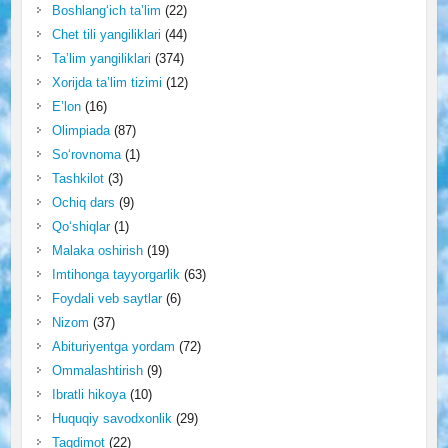
Boshlang‘ich ta’lim
(22)
Chet tili yangiliklari
(44)
Ta’lim yangiliklari
(374)
Xorijda ta’lim tizimi
(12)
E’lon
(16)
Olimpiada
(87)
So‘rovnoma
(1)
Tashkilot
(3)
Ochiq dars
(9)
Qo‘shiqlar
(1)
Malaka oshirish
(19)
Imtihonga tayyorgarlik
(63)
Foydali veb saytlar
(6)
Nizom
(37)
Abituriyentga yordam
(72)
Ommalashtirish
(9)
Ibratli hikoya
(10)
Huquqiy savodxonlik
(29)
Taqdimot
(22)