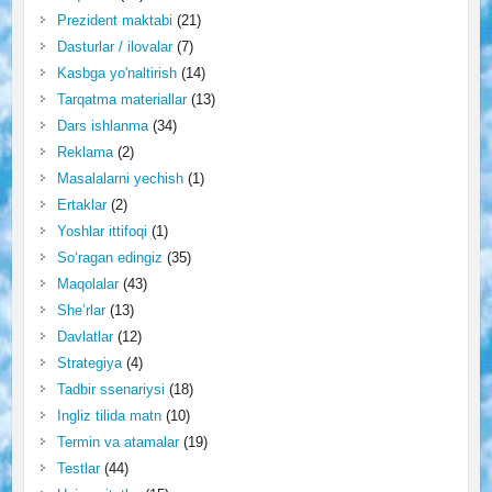
Prezident maktabi
(21)
Dasturlar / ilovalar
(7)
Kasbga yo'naltirish
(14)
Tarqatma materiallar
(13)
Dars ishlanma
(34)
Reklama
(2)
Masalalarni yechish
(1)
Ertaklar
(2)
Yoshlar ittifoqi
(1)
So‘ragan edingiz
(35)
Maqolalar
(43)
She’rlar
(13)
Davlatlar
(12)
Strategiya
(4)
Tadbir ssenariysi
(18)
Ingliz tilida matn
(10)
Termin va atamalar
(19)
Testlar
(44)