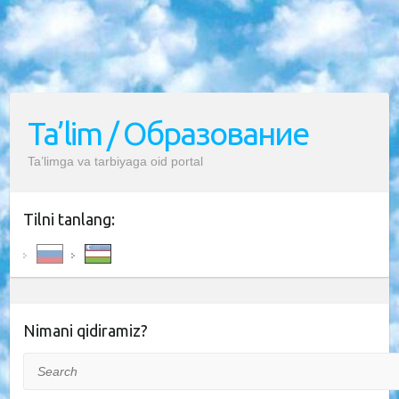
Ta’lim / Образование
Ta’limga va tarbiyaga oid portal
Tilni tanlang:
Nimani qidiramiz?
Search