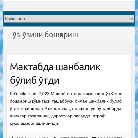
ўз-ўзини бошқариш
Мактабда шанбалик
бўлиб ўтди
Ko‘rishlar soni 2,023 Мактаб-интернатимизнинг ўз-ўзини
бошқариш қўмитаси ташаббуси билан шанбалик бўлиб
ўтди. 5 синфдан 9 синфгача қатнашган ушбу тадбирда
ариқлар тозаланди, дарахтлар оқланди, атроф
кўкаламзорлаштирилди.