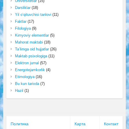
Universitetlar
(15)
Darsliklar
(18)
Yil o‘qituvchisi tanlovi
(11)
Faktlar
(17)
Filologiya
(9)
Kimyoviy elementlar
(5)
Mahorat maktabi
(18)
Ta’limga oid hujjatlar
(26)
Maktab psixologiga
(11)
Elektron jurnal
(57)
Energotejamkorlik
(4)
Etimologiya
(16)
Bu kun tarixda
(7)
Hazil
(1)
Политика
Карта
Контакт