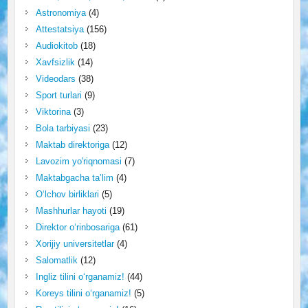
Astronomiya
(4)
Attestatsiya
(156)
Audiokitob
(18)
Xavfsizlik
(14)
Videodars
(38)
Sport turlari
(9)
Viktorina
(3)
Bola tarbiyasi
(23)
Maktab direktoriga
(12)
Lavozim yo'riqnomasi
(7)
Maktabgacha ta’lim
(4)
O‘lchov birliklari
(5)
Mashhurlar hayoti
(19)
Direktor o‘rinbosariga
(61)
Xorijiy universitetlar
(4)
Salomatlik
(12)
Ingliz tilini o‘rganamiz!
(44)
Koreys tilini o‘rganamiz!
(5)