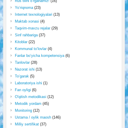
Rus tilini o‘rganamiz!
(16)
Yo‘riqnoma
(23)
Internet texnologiyalari
(13)
Maktab xonasi
(4)
Taqvim-mavzu rejalar
(29)
Sinf rahbariga
(37)
Kitoblar
(22)
Kommunal to‘lovlar
(4)
Fanlar bo‘yicha kompetensiya
(6)
Tanlovlar
(28)
Nazorat ishi
(13)
To‘garak
(5)
Laboratoriya ishi
(1)
Fan oyligi
(6)
O'qitish metodikasi
(12)
Metodik yordam
(45)
Monitoring
(12)
Ustama / oylik maosh
(146)
Milliy sertifikat
(37)