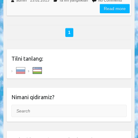
admin
23.02.2015
Ta’lim yangiliklari
No Comments
Read more
1
Tilni tanlang:
Nimani qidiramiz?
Search